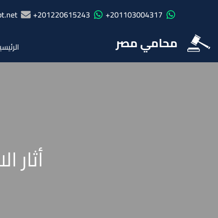
t.net
201220615243+
201103004317+
محامي مصر
الرئيسي
أثار ا