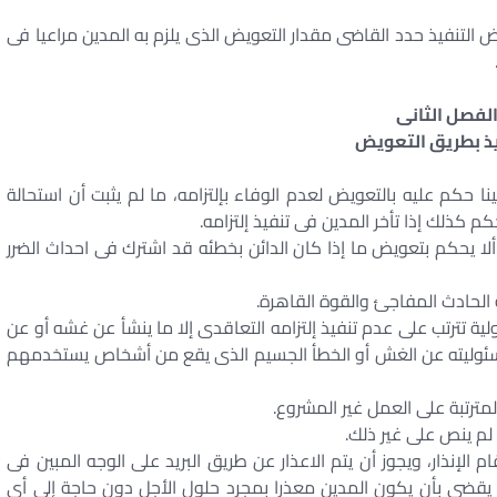
فض التنفيذ حدد القاضى مقدار التعويض الذى يلزم به المدين مراعيا فى
لفصل الثانى
يذ بطريق التعويض
ينا حكم عليه بالتعويض لعدم الوفاء بإلتزامه، ما لم يثبت أن استحالة
م كذلك إذا تأخر المدين فى تنفيذ إلتزامه.
ا يحكم بتعويض ما إذا كان الدائن بخطئه قد اشترك فى احداث الضرر
لية تترتب على عدم تنفيذ إلتزامه التعاقدى إلا ما ينشأ عن غشه أو عن
سئوليته عن الغش أو الخطأ الجسيم الذى يقع من أشخاص يستخدمهم
 لم ينص على غير ذلك.
م الإنذار، ويجوز أن يتم الاعذار عن طريق البريد على الوجه المبين فى
ق يقضى بأن يكون المدين معذرا بمجرد حلول الأجل دون حاجة إلى أى