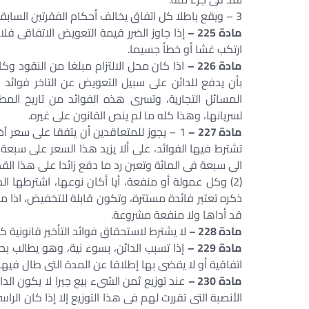
3 – ويقع باطلا كل اتفاق يخالف أحكام الفقرتين السابقتين.
مادة 225 –
إذا جاوز الضرر قيمة التعويض الاتفاقى فلا 
ارتكب غشا أو خطأ جسيما.
مادة 226 –
اذا كان محل الالتزام مبلغا من النقود وك
بأن يدفع للدائن على سبيل التعويض عن التاخر فوائد
المسائل التجارية، وتسرى هذه الفوائد من تاريخ المطال
لسريانها، وهذا كله ما لم ينص القانون على غيره.
مادة 227 –
1 – يجوز للمتعاقدين أن يتفقا على سعر آخ
تشترط فيها الفوائد، على ألا يزيد هذا السعر على سبعة
الى سبعة فى المائة وتعين رد ما دفع زائدا على هذا القدر
(2) وكل عمولة أو منفعة، أيا أكان نوعها، اشترطها ا
ذكره تعتبر فائدة مستترة، وتكون قابلة للتخفيض، اذا م
قد أداها ولا منفعة مشروعة.
مادة 228 –
لا يشترط لاستحقاق فوائد التأخير قانونية كان
مادة 229 –
إذا تسبب الدائن، بسوء نية، وهو يطالب بح
اتفاقية أو لا يقضى بها إطلاقا عن المدة التى طال فيها الن
مادة 230 –
عند توزيع ثمن الشىء بيع جبرا لا يكون الدا
الأنصبة التى تقررت لهم فى هذا التوزيع إلا إذا كان الرا