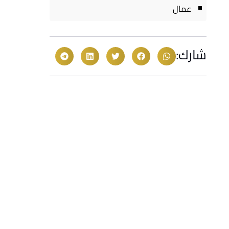
عمال
شارك: