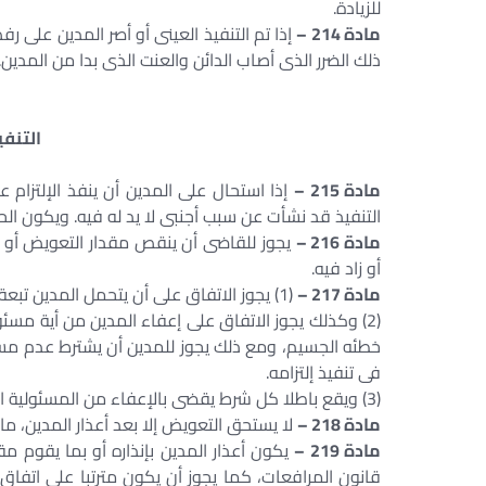
للزيادة.
مادة 214 –
إذا تم التنفيذ العينى أو أصر المدين على ر
ذلك الضرر الذى أصاب الدائن والعنت الذى بدا من المدين.
ا
التنف
مادة 215 –
إذا استحال على المدين أن ينفذ الإلتزام ع
التنفيذ قد نشأت عن سبب أجنبى لا يد له فيه. ويكون الحك
مادة 216 –
يجوز للقاضى أن ينقص مقدار التعويض أو أل
أو زاد فيه.
مادة 217 –
(1) يجوز الاتفاق على أن يتحمل المدين تبعة الحادث المفاجئ والقوة القاهرة.
(2) وكذلك يجوز الاتفاق على إعفاء المدين من أية مسئو
خطئه الجسيم، ومع ذلك يجوز للمدين أن يشترط عدم م
فى تنفيذ إلتزامه.
(3) ويقع باطلا كل شرط يقضى بالإعفاء من المسئولية المترتبة على العمل غير المشروع.
مادة 218 –
لا يستحق التعويض إلا بعد أعذار المدين، ما
مادة 219 –
يكون أعذار المدين بإنذاره أو بما يقوم مقا
قانون المرافعات، كما يجوز أن يكون مترتبا على اتفا