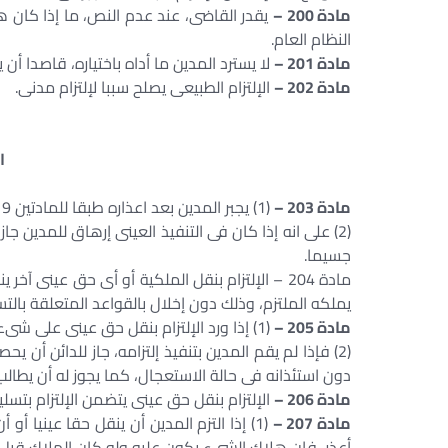
مادة 200 –
يقدر القاضى، عند عدم النص، ما إذا كان ه
النظام العام.
مادة 201 –
لا يسترد المدين ما أداه باختياره، قاصدا أن ي
مادة 202 –
الإلتزام الطبيعى يصلح سببا لإلتزام مدنى.
ا
مادة 203 –
(1) يجبر المدين بعد اعذاره طبقا للمادتين 219، 220 على تنفيذ إلتزامه تنفيذا عينيا، متى كان ذلك ممكنا.
(2) على انه إذا كان فى التنفيذ العينى إرهاق للمدين ج
جسيما.
مادة 204 – الإلتزام بنقل الملكية أو أى حق عينى 
يملكه الملتزم، وذلك دون إخلال بالقواعد المتعلقة بالت
مادة 205 –
(1) إذا ورد الإلتزام بنقل حق عينى على شىء لم يعين إلا بنوعه فلا ينتقل الحق الا بإفراز هذا الشىء.
(2) فإذا لم يقم المدين بتنفيذ إلتزامه، جاز للدائن أ
دون استئذانه فى حالة الاستعجال، كما يجوز له أن يطال
مادة 206 –
الإلتزام بنقل حق عينى يتضمن الإلتزام بتس
مادة 207 –
(1) إذا التزم المدين أن ينقل حقا عينيا 
أعذر، فان هلاك الشىء يكون عليه ولو كان الهلاك قبل ال