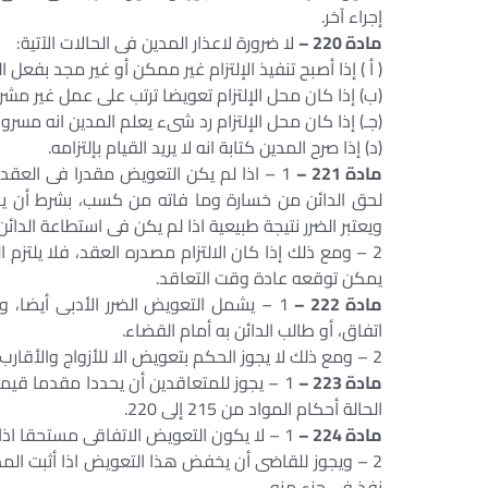
إجراء آخر.
مادة 220 –
لا ضرورة لاعذار المدين فى الحالات الآتية:
( أ ) إذا أصبح تنفيذ الإلتزام غير ممكن أو غير مجد بفعل ا
(ب) إذا كان محل الإلتزام تعويضا ترتب على عمل غير مشر
(جـ) إذا كان محل الإلتزام رد شىء يعلم المدين انه م
(د) إذا صرح المدين كتابة انه لا يريد القيام بإلتزامه.
مادة 221 –
1 – اذا لم يكن التعويض مقدرا فى العق
لحق الدائن من خسارة وما فاته من كسب، بشرط أن يكون 
ويعتبر الضرر نتيجة طبيعية اذا لم يكن فى استطاعة الدا
2 – ومع ذلك إذا كان الالتزام مصدره العقد، فلا يلتزم
يمكن توقعه عادة وقت التعاقد.
مادة 222 –
1 – يشمل التعويض الضرر الأدبى أيضا، ول
اتفاق، أو طالب الدائن به أمام القضاء.
2 – ومع ذلك لا يجوز الحكم بتعويض الا للأزواج والأقارب الى الدرجة الثانية عما يصيبهم من ألم من جراء موت المصاب.
مادة 223 –
1 – يجوز للمتعاقدين أن يحددا مقدما قي
الحالة أحكام المواد من 215 إلى 220.
مادة 224 –
1 – لا يكون التعويض الاتفاقى مستحقا اذا أثبت المدين أن الدائن لم يلحقه أى ضرر.
2 – ويجوز للقاضى أن يخفض هذا التعويض اذا أثبت المدين
نفذ فى جزء منه.