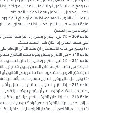
(2) ومع ذلك لا يكون الهلاك على المدين، ولو اعذر إذا
المدين قد قبل أن يتحمل تبعة الحوادث المفاجئة.
(3) على أن الشىء المسروق إذا هلك أو ضاع بأية صورة كانت فإن تبعة الهلاك تقع على السارق.
مادة 208 –
فى الإلتزام بعمل، إذا نص الاتفاق أو استو
الوفاء من غير المدين.
مادة 209 –
(1) فى الإلتزام بعمل، إذا لم يقم المدين 
على نفقة المدين إذا كان هذا التنفيذ ممكنا.
(2) ويجوز فى حالة الاستعجال أن ينفذ الدائن الإلتزام على نفقة المدين، دون ترخيص من القضاء.
مادة 210 –
فى الإلتزام بعمل يقوم حكم القاضى مقام ال
مادة 211 –
(1) فى الإلتزام بعمل، إذا كان المطلوب
الحيطة فى تنفيذ إلتزامه فان المدين يكون قد وفى بالا
لم يتحقق الغرض المقصود. هذا ما لم ينص القانون أو ال
(2) وفى كل حال يبقى المدين مسئولا عما يأتيه من غش أو خطأ جسيم.
مادة 212 –
إذا التزم المدين بالامتناع عن عمل وأخل بهذ
يطلب من القضاء ترخيصا فى أن يقوم بهذه الازالة على ن
مادة 213 –
(1) إذا كان تنفيذ الإلتزام عينا غير ممكن
بإلزام المدين بهذا التنفيذ وبدفع غرامة تهديدية أن امتن
(2) وإذا رأى القاضى أن مقدار الغرامة ليس كافيا لإكراه