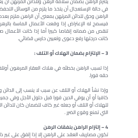
يلتزم الراهن بضمان سلامة الرهن وللدائن المرتهن أن 
في حالة الإستعجال أن يتخذ ما يلزم من الوسائل التحفظ
الراهن وحق للدائن المرتهن بمعنى أن الراهن ملزم بعد
فيسمح له الإعتراض إذا وقعت الأعمال الماسة بالرهن و
تنقص من ضمانه إنقاصا كبيرا أما إذا كانت الأعمال صا
كانت درجتها رفع دعوى وتعيين حارس قضائي.
3 – الإلتزام بضمان الهلاك أو التلف :
إذا تسبب الراهن بخطئه في هلاك العقار المرهون أوتلفه 
حقه فورا.
وإذا نشأ الهلاك أو التلف عن سبب لا ينسب إلى الدائن ولم
كافيا أو أن يوفي الدين فورا قبل حلول الأجل وفي جميع
للهلاك أو التلف أو جعله غير كاف للضمان كان للدائن ا
التي تمنع وقوع الضرر .
4 – إلتزام الراهن بنفقات الرهن
تكون مصاريف العقد على الراهن إلا إذا إتفق على غير ذ