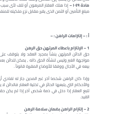
مادة ١٠٤٩ –
إذا هلك العقار المرهون أو تلف لأى سبب ك
مبلغ التأمين أو الثمن الذى يقرر مقابل نزع ملكيته للمنف
أ : – إلتزامات الراهن : –
1 – الإلتزام باعطاء المرتهن حق الرهن
حق الدائن المرتهن ينشأ بمجرد العقد ولا يتوقف على 
مواجهة الغير وليس لنشأة الحق ذاته , يمكن للدائن بعد
بيعه في الأجال ووفقا للأوضاع المقررة قانوناً .
وإذا كان الراهن شخصا آخر غير المدين جاز له تفادي 
والأحكام التي يتبعها الحائز في تخلية العقار فالدائن لا
تتبع العقار إذا دخل في ذمة شخص آخر إذا لم يكن حقه
القيد.
2 – إلتزام الراهن بضمان سلامة الرهن