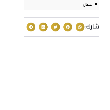
عمال
شارك: