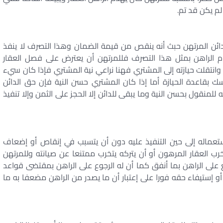
لم يكن قد تم.
دائن المرتهن حبث أنه ينقص من قيمة الضمان وهذا التصرف لا ينفذ
قام الراهن بمثل هذا التصرف فللمرتهن أن يعترض على فصل العقار
وانتقلت حيازته إلى المشتري فهنا نراعي نية المشتري فإذا كان سيء
سك بقاعدة الحيازة أما إذا كان المشتري حسن النية فإن حق الدائن
 للمنقول بحسن النية وما يبقى للدائن إلا الحجز على الثمن وإلا تنفيذ
 إستعماله إلى حين التنفيذ عليه دون أن يتسبب في إنقاص أو إضعاف
خرب العقار المرهون أو أن يتركه يتخرب ممتنعا عن صيانته وللمرتهن
على الراهن بما أنفق كما أن له الرجوع على الراهن بمقتضى قواعد
أو إستيفاء حقه فورا على إعتبار أن ما يصدر من الراهن مضعفا به ما