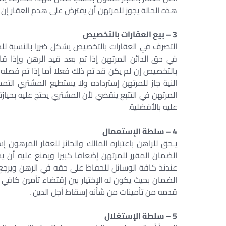
هذه الحالة يجوز للمرتهن أن يفترض على هدم العقار إن 
3 – بيع العقارات بالتخصيص
التصرف في العقارات بالتخصيص يشكل ضررا بالنسبة لل
في حق الدائن المرتهن إذا تم بعد قيد الرهن وإذا 
بالتخصيص إن لم يكن قد تم ذلك فعلا أما إذا تم فصله 
النية جاز للمرتهن إسترداده ولا يستطيع المشتري التم
المرتهن في التتبع ينقضي لأن المشتري يحتج عليه بحيازته
عليه بالأفضلية.
4 – سلطة الإستعمال
يـحق للراهن باعتباره المالك والحائز للعقار المرهون
الضمان المقرر للمرتهن إضعافا كبيرا ويمنع عليه أن ي
عندئذ كافة الوسائل للحفاظ على حقه في الرهن ويرجع 
الضمان بحيث يكون له الإختيار بين إقتضاء تأمين كافي 
قدمه من تأمينات من شأنه إسقاط أجل الدين .
5 – سلطة الإستغلال