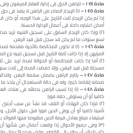
مادة ١٠٤٤ –
للراهن الحق فى إدارة العقار المرهون وفى 
مادة ١٠٤٥ –
(١) الإيجار الصادر من الراهن لا ينفذ فى حق 
إذا لم يكن الإيجار ثابت التاريخ على هذا الوجه، أو كان ق
أمكن اعتباره داخلا فى أعمال الإدارة الحسنة.
(٢) وإذا كان الإيجار السابق على تسجيل التنبيه تزيد
تسع سنوات ما لم يكن قد سجل قبل قيد الرهن.
مادة ١٠٤٦ –
(١) لا تكون المخالصة بالأجرة مقدمة لمد
المرتهن إلا إذا كانت ثابتة التاريخ قبل تسجيل تنبيه نزع الم
(٢) أما إذا كانت المخالصة أو الحوالة لمدة تزيد على
مسجلة قبل قيد الرهن، وإلا خفضت المدة إلى ثلاث سنوات
مادة ١٠٤٧ –
يلتزم الراهن بضمان سلامة الرهن. وللدا
ضمانه إنقاصا كبيرا، وله فى حالة الاستعجال أن يتخذ ما
مادة ١٠٤٨ –
(١) إذا تسبب الراهن بخطئه فى هلاك العق
كافيا أو أن يستوفى حقه فورا.
(٢) فإذا كان الهلاك أو التلف قد نشأ عن سبب أجنبى و
تأمينا كافيا أو أن يوفى الدين فورا قبل حلول الأجل، وف
استيفاء مبلغ يعادل قيمة الدين منقوصا منها الفوائد بالس
(٣) وفى جميع الأحوال إذا وقعت أعمال من شأنها أن
كان للدائن أن يطلب إلى القاضى وقف هذه الأعمال واتخا