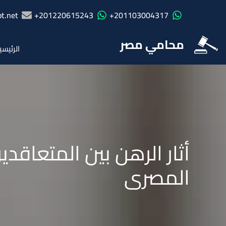
t.net
201220615243+
201103004317+
محامي مصر
الرئيسي
أثار الرهن بين المتعاقدي
المصرى