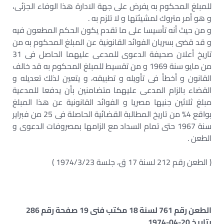
للمبلغ المحكوم به يفرض على جهة الادارة هذا الوفاء الجزئى،
و هو أمر متروك لمشيئتها و لا تلزم به .
و من حيث أنه تأسيسا على ما تقدم يكون الحكم المطعون فيه
و قد قضى بسريان الفوائد القانونية عن المبلغ المحكوم به من
تاريخ أعلان صحيفة الدعوى للمدعى عليهما الحاصل فى 31
من مايو سنة 1969 و من تقسيط للمبلغ المحكوم به قد خالف
القانون و أخطأ فى تأويله و تطبيقه، و يتعين لذلك تعديله و
القضاء بالزام المدعى عليهما متضامنين بأن يدفعا للمدعية
مبلغ ثلاثين جنيها مصريا و الفوائد القانونية عن هذا المبلغ
بواقع 4% من تاريخ المطالبة القضائية الحاصلة فى 25 من فبراير
سنة 1967 حتى تمام السداد مع الزامها بمصروفات الدعوى و
الطعن .
( الطعن رقم 212 لسنة 17 ق، جلسة 1974/3/23 )
الطعن رقم 761 لسنة 18 مكتب فنى 19 صفحة رقم 286
بتاريخ 20-04-1974