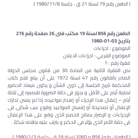
( الطعن رقم 79 لسنة 21 ق ، جلسة 1980/11/8 )
الطعن رقم 856 لسنة 19 مكتب فنى 26 صفحة رقم 276
بتاريخ 03-01-1980
الموضوع : اجراءات
الموضوع الفرعي : اجراءات الاعلان
فقرة رقم : 1
نص الفقرة الثانية من المادة 30 من قانون مجلس الدولة
الصادر بالقانون رقم 47 لسنة 1972 على أن يبلغ قلم كتاب
المحكمة تاريخ الجلسة إلى ذوى الشأن و يكون ميعاد الحضور
ثماينة أيام على الأقل و يجوز فى حالة الضرورة تقصيره إلى ثلاثة
أيام – إغفال هذا الإجراء أو إهدار مواعيده إذا لم يتسن تدارك
الإغفال أو تصحيحة أو إفساح المواعيد وقوع عيب شكلى فى
الإجراءات و الإضرار بصالح الخصم الذى وقع على هذا الإغفال
فى حقة الأمر الذى يؤثر فى الحكم و يترتب عليه بطلانه شكلاً .
( الطعنان رقما 856 و 1060 لسنة 19 ق ، جلسة 1980/1/3 )