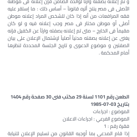
و تم إعلانه بصفته وارثاً لوالده الضامن فإن إعلانه فى موطنه
الأصلى فى مصر ينتج أثره قانوناً – أساس ذلك : ما إستقر عليه
فقه المرافعات من أنه إذا كان للشخص المراد إعلانه موطن
أصلى أو موطن مختار فى مصر وجب إعلانه فيه و لو كان
مقيماً فى الخارج – متى تم إعلانه بصفته وارثاً عن الكفيل فإنه
يغنى عن إعلانه بصفته مدنياً أصلياً لإشتمال الإعلان على بيان
الصفتين و موضوع الدعوى و تاريخ الجلسة المحددة لنظرها
أمام المحكمة .
الطعن رقم 1101 لسنة 29 مكتب فنى 30 صفحة رقم 1404
بتاريخ 03-07-1985
الموضوع : اجراءات
الموضوع الفرعي : اجراءات الاعلان
فقرة رقم : 1
إذا قام المدعى بما أوجبه القانون من تسليم الإعلان للنيابة