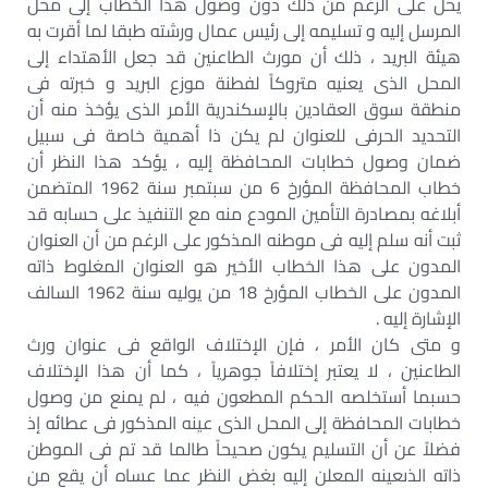
يحل على الرغم من ذلك دون وصول هذا الخطاب إلى محل
المرسل إليه و تسليمه إلى رئيس عمال ورشته طبقا لما أقرت به
هيئة البريد ، ذلك أن مورث الطاعنين قد جعل الأهتداء إلى
المحل الذى يعنيه متروكاً لفطنة موزع البريد و خبرته فى
منطقة سوق العقادين بالإسكندرية الأمر الذى يؤخذ منه أن
التحديد الحرفى للعنوان لم يكن ذا أهمية خاصة فى سبيل
ضمان وصول خطابات المحافظة إليه ، يؤكد هذا النظر أن
خطاب المحافظة المؤرخ 6 من سبتمبر سنة 1962 المتضمن
أبلاغه بمصادرة التأمين المودع منه مع التنفيذ على حسابه قد
ثبت أنه سلم إليه فى موطنه المذكور على الرغم من أن العنوان
المدون على هذا الخطاب الأخير هو العنوان المغلوط ذاته
المدون على الخطاب المؤرخ 18 من يوليه سنة 1962 السالف
الإشارة إليه .
و متى كان الأمر ، فإن الإختلاف الواقع فى عنوان ورث
الطاعنين ، لا يعتبر إختلافاً جوهرياً ، كما أن هذا الإختلاف
حسبما أستخلصه الحكم المطعون فيه ، لم يمنع من وصول
خطابات المحافظة إلى المحل الذى عينه المذكور فى عطائه إذ
فضلاً عن أن التسليم يكون صحيحاً طالما قد تم فى الموطن
ذاته الذىعينه المعلن إليه بغض النظر عما عساه أن يقع من