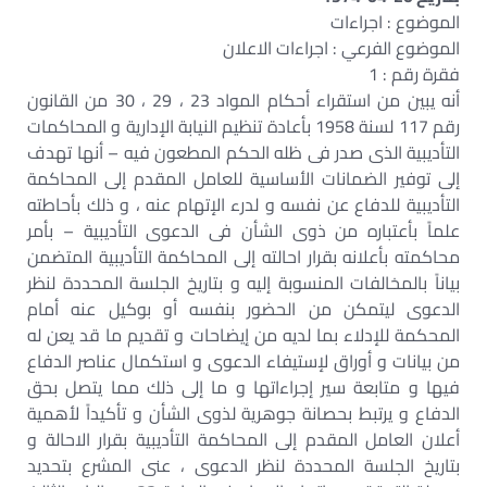
الموضوع : اجراءات
الموضوع الفرعي : اجراءات الاعلان
فقرة رقم : 1
أنه يبين من استقراء أحكام المواد 23 ، 29 ، 30 من القانون
رقم 117 لسنة 1958 بأعادة تنظيم النيابة الإدارية و المحاكمات
التأديبية الذى صدر فى ظله الحكم المطعون فيه – أنها تهدف
إلى توفير الضمانات الأساسية للعامل المقدم إلى المحاكمة
التأديبية للدفاع عن نفسه و لدرء الإتهام عنه ، و ذلك بأحاطته
علماً بأعتباره من ذوى الشأن فى الدعوى التأديبية – بأمر
محاكمته بأعلانه بقرار احالته إلى المحاكمة التأديبية المتضمن
بياناً بالمخالفات المنسوبة إليه و بتاريخ الجلسة المحددة لنظر
الدعوى ليتمكن من الحضور بنفسه أو بوكيل عنه أمام
المحكمة للإدلاء بما لديه من إيضاحات و تقديم ما قد يعن له
من بيانات و أوراق لإستيفاء الدعوى و استكمال عناصر الدفاع
فيها و متابعة سير إجراءاتها و ما إلى ذلك مما يتصل بحق
الدفاع و يرتبط بحصانة جوهرية لذوى الشأن و تأكيداً لأهمية
أعلان العامل المقدم إلى المحاكمة التأديبية بقرار الاحالة و
بتاريخ الجلسة المحددة لنظر الدعوى ، عنى المشرع بتحديد