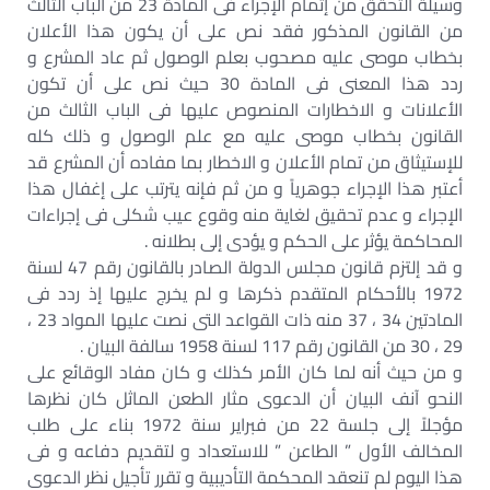
وسيلة التحقق من إتمام الإجراء فى المادة 23 من الباب الثالث
من القانون المذكور فقد نص على أن يكون هذا الأعلان
بخطاب موصى عليه مصحوب بعلم الوصول ثم عاد المشرع و
ردد هذا المعنى فى المادة 30 حيث نص على أن تكون
الأعلانات و الاخطارات المنصوص عليها فى الباب الثالث من
القانون بخطاب موصى عليه مع علم الوصول و ذلك كله
للإستيثاق من تمام الأعلان و الاخطار بما مفاده أن المشرع قد
أعتبر هذا الإجراء جوهرياً و من ثم فإنه يترتب على إغفال هذا
الإجراء و عدم تحقيق لغاية منه وقوع عيب شكلى فى إجراءات
المحاكمة يؤثر على الحكم و يؤدى إلى بطلانه .
و قد إلتزم قانون مجلس الدولة الصادر بالقانون رقم 47 لسنة
1972 بالأحكام المتقدم ذكرها و لم يخرج عليها إذ ردد فى
المادتين 34 ، 37 منه ذات القواعد التى نصت عليها المواد 23 ،
29 ، 30 من القانون رقم 117 لسنة 1958 سالفة البيان .
و من حيث أنه لما كان الأمر كذلك و كان مفاد الوقائع على
النحو آنف البيان أن الدعوى مثار الطعن الماثل كان نظرها
مؤجلاً إلى جلسة 22 من فبراير سنة 1972 بناء على طلب
المخالف الأول ” الطاعن ” للاستعداد و لتقديم دفاعه و فى
هذا اليوم لم تنعقد المحكمة التأديبية و تقرر تأجيل نظر الدعوى