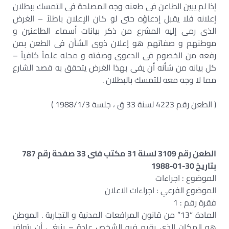
إذا لم يبين الطاعن فى طعنه وجه المصلحة فى التمسك ببطلان
إعلانه فلا يقبل إدعاؤه حتى لو كان الإعلان باطلاً – الغرض
الذى رمى إليه المشرع من ذكر بيانات أسماء الطاعنين و
موطنهم و صفاتهم هو إعلان ذوى الشأن فى الطعن بمن
رفعه من الخصوم فى الدعوى وصفته و محله علماً كافياً –
كل بيانه من شأنه أن يفى بهذا الغرض يتحقق به قصد الشارع
مما لا وجه معه للتمسك بالبطلان .
( الطعن رقم 4223 لسنة 33 ق ، جلسة 1988/1/3 )
الطعن رقم 3109 لسنة 31 مكتب فنى 33 صفحة رقم 787
بتاريخ 30-01-1988
الموضوع : اجراءات
الموضوع الفرعي : اجراءات الاعلان
فقرة رقم : 1
المادة “13” من قانون المرافعات المدنية و التجارية . الموطن
هو المكان الذى يقيم فيه الشخص عادة – ينبغى أن يتوافر