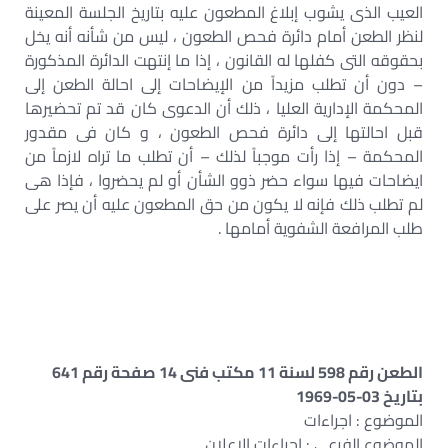
العيب الذى يشوب إبلاغ المطعون عليه بتاريخ الجلسة المعينة
لنظر الطعن أمام دائرة فحص الطعون ، ليس من شأنه أنه يخل
بحقوقه التى كفلها له القانون ، إذا ما إنتهت الدائرة المذكورة
– دون أن تطلب مزيداً من الإيضاحات إلى احالة الطعن إلى
المحكمة الإدارية العليا ، ذلك أن الدعوى كان قد تم تحضيرها
قبل احالتها إلى دائرة فحص الطعون ، و كان فى مقدور
المحكمة – إذا رأت موجباً لذلك – أن تطلب ما تراه لازماً من
ايضاحات فيها سواء حضر ذوو الشأن أو لم يحضروا ، فإذا هى
لم تطلب ذلك فإنه لا يكون من حق المطعون عليه أن يصر على
طلب المرافعة الشفوية أمامها .
الطعن رقم 598 لسنة 11 مكتب فنى 14 صفحة رقم 641
بتاريخ 03-05-1969
الموضوع : اجراءات
الموضوع الفرعي : اجراءات الاعلان