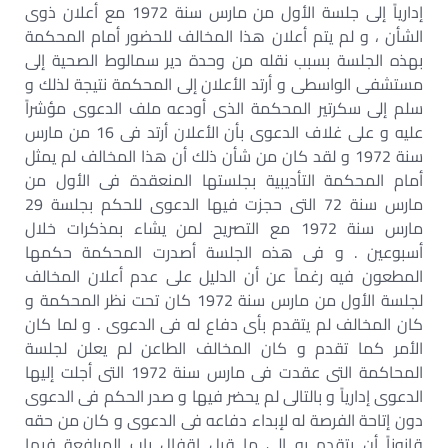
إدارياً إلى جلسة الأول من مارس سنة 1972 مع أعلان ذوى
الشأن ، و لم يتم أعلان هذا المخالف للحضور أمام المحكمة
بهذه الجلسة بسبب نقله من وحدة دير سمالوط الصحية إلى
مستشفى الواسطى و أرتد الأعلان إلى المحكمة نتيجة لذلك و
سلم إلى سكرتير المحكمة الذى أودعه ملف الدعوى مؤشراً
عليه و على غلاف الدعوى بأن الأعلان أرتد فى 16 من مارس
سنة 1972 و لقد كان من شأن ذلك أن هذا المخالف لم يمثل
أمام المحكمة التأديبية بجلستها المنعقدة فى الأول من
مارس سنة 72 التى حجزت فيها الدعوى للحكم بجلسة 29
مارس سنة 1972 مع التصريح لمن يشاء بمذكرات خلال
أسبوعين . و فى هذه الجلسة أصدرت المحكمة حكمها
المطعون فيه رغماً عن أن الدليل على عدم أعلان المخالف
لجلسة الأول من مارس سنة 1972 كان تحت نظر المحكمة و
كان المخالف لم يتقدم بأى دفاع له فى الدعوى . و لما كان
الأمر كما تقدم و كان المخالف الطاعن لم يعلن لجلسة
المحاكمة التى عقدت فى مارس سنة 1972 التى أجلت إليها
الدعوى إدارياً و بالتالى لم يحضر فيها و صدر الحكم فى الدعوى
دون إتاحة الفرصة له لإبداء دفاعه فى الدعوى و كان من حقه
قانوناً أن يتقدم به إلى ما قبل اقفال باب المرافعة فيها