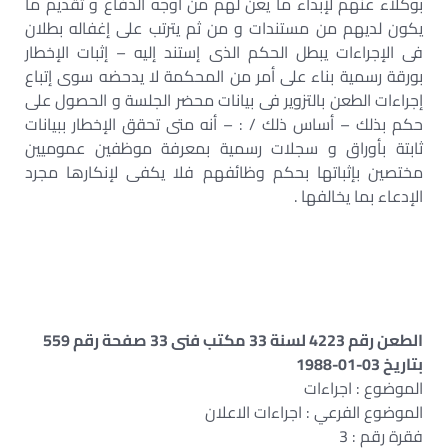
بوكلاء عنهم لإبداء ما يعن لهم من أوجه الدفاع و تقديم ما
يكون لديهم من مستندات و من ثم يترتب على إغفاله بطلان
فى الإجراءات يبطل الحكم الذى إستند إليه – إثبات الإخطار
بورقة رسمية بناء على أمر من المحكمة لا يدحضه سوى إتباع
إجراءات الطعن بالتزوير فى بيانات محضر الجلسة و الحصول على
حكم بذلك – أساس ذلك / : – أنه متى تحقق الإخطار ببيانات
ثابتة بأوراق و سجلات رسمية بمعرفة موظفين عموميين
مختصين بإثباتها بحكم وظائفهم فلا يكفى لإنكارها مجرد
الإدعاء بما يخالفها .
الطعن رقم 4223 لسنة 33 مكتب فنى 33 صفحة رقم 559
بتاريخ 03-01-1988
الموضوع : اجراءات
الموضوع الفرعي : اجراءات الاعلان
فقرة رقم : 3