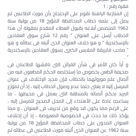
فقرة رقم : 1
إن المنازعة الراهنة تقوم على الإحتجاج بأن مورث الطاعنين لم
يصل إلى علمه خطاب المحافظة المؤرخ 18 من يولية سنة
1962 المتضمن أبلاغه بقبول العطاء المقدم بمقولة أن هذا
الخطاب أرسل على العنوان ” رقم 12 شارع سوق العقادين
بالإسكندرية ” و هو خلاف العنوان الذى أثبته فى عطائه و هو
” صاحب فابريقة الملابس الكبرى بسوق العقادين بالإسكندرية
” .
و أياً كان الأمر فى شأن القرائن التى ناقشها الطاعنان فى
صحيفة الطعن بخصوص ما إستخلصه الحكم المطعون فيه من
أتصال علم موروثهما بالخطاب فإن مجرد الإختلاف فى عنوان
المرسل إليه لا يعنى حتما عدم وصول الخطاب إليه ، إذ أن لموزع
البريد بحكم أتصاله بالمنطقة التى يعمل فى محيطها ، ما
يساعده عادة على الأهتداء إلى المحل الصحيح للمرسل إليه ،
على الرغم مما يكون قد وقع من تحريف فى العنوان ، و مما
يؤكد ذلك ما حدث فى الخصوصية المعروضة ، إذ أن إختلاف
العنوان المدون على خطاب المحافظة المؤرخ 18 من يولية
سنة 1962 عن العنوان الذى أثبته مورث الطاعنين فى عطائه لم