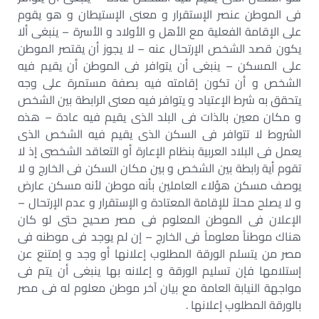
فى الموطن عنصر الإستقرار و معنى الإستيطان و هو يقوم
على الإقامة الفعلية مع الأهل و الأولاد و الأسرة – ينبغى ألا
يكون قصد الشخص الإرتحال عنه – لا يجوز أن يقتصر الموطن
على المسكن – ينبغى أن يتوافر فى الموطن أن يقيم فيه
الشخص و أن تكون إقامته فيه بصفة مستمرة على وجه
يتحقق به شرط الإعتياد و يتوافر فيه معنى الرابطة بين الشخص
و مكان معين بالذات فى البلد الذى يقيم فيه عادة – هذه
الشروط لا تتوافر فى السكن الذى يقيم فيه الشخص الذى
يعمل فى البلاد العربية بنظام الإعارة أو التعاقد الشخصى إذ لا
تقوم أية رابطة بين الشخص و بين مكان السكن فى الخارج و لا
يوصف مسكن هؤلاء العاملين بأنه موطن لأنه مسكن عارض
و لا يصلح محلاً للإقامة المعتادة و الإستقرار و عدم الإرتحال –
الإعلان فى الموطن المعلوم فى مصر صحيح حتى لو كان
هناك موطناً معلوماً فى الخارج – إن لم يوجد فى موطنه فى
مصر من يتسلم الورقة المطلوب إعلانها أو وجد و إمتنع عن
إستلامها فإن تسليم الورقة و إعلانه بها ينبغى أن يتم فى
مواجهة النيابة العامة مع بيان آخر موطن معلوم له فى مصر
بالورقة المطلوب إعلانها .