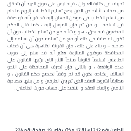
تحريف فى كتابة العنوان ، فإنه ليس على موزع البريد أن يتحقق
من صفات الأشخاص الذين يصح تسليم الخطابات إليهم ما دام
من تسلم الخطاب فى موطن المعلن إليه قد قرر بأنه ذو صفة
فى تسلمه ، و من ثم فإن المرسل إليه ، كما قال الحكم
المطعون فيه بحق ، هو و شأنه مع من تسلم الخطاب دون أن
تكون له صفة فى ذلك أو مع من تسلمه دون أن يسلمه إلى
صاحبه – و بناء على ذلك ، فإن القرينة الظاهرة هى أن خطاب
المحافظة موضوع المنازعة يعتبر أنه قد سلم إلى مورث
الطاعنين تسليماً قانونياً منتجاً الآثار التى يرتبها القانون على
هذه الواقعة ، و بالتالى فإن تصرف المحافظة على النحو
السالف إيضاحه يكون قد تم وفقاً لصحيح حكم القانون ، و
مطابقاً لشروط العقد الذى تم بين الطرفين و من بينها مصادرة
التامين و إلغاء العقد و التنفيذ على حساب مورث الطاعنين .
الطعن رقم 212 لسنة 17 مكتب فنى 19 صفحة رقم 224