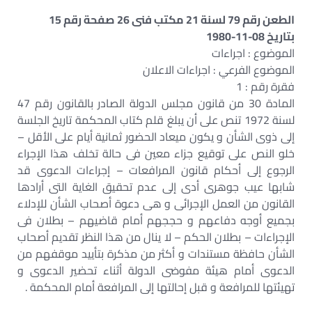
الطعن رقم 79 لسنة 21 مكتب فنى 26 صفحة رقم 15
بتاريخ 08-11-1980
الموضوع : اجراءات
الموضوع الفرعي : اجراءات الاعلان
فقرة رقم : 1
المادة 30 من قانون مجلس الدولة الصادر بالقانون رقم 47
لسنة 1972 تنص على أن يبلغ قلم كتاب المحكمة تاريخ الجلسة
إلى ذوى الشأن و يكون ميعاد الحضور ثمانية أيام على الأقل –
خلو النص على توقيع جزاء معين فى حالة تخلف هذا الإجراء
الرجوع إلى أحكام قانون المرافعات – إجراءات الدعوى قد
شابها عيب جوهرى أدى إلى عدم تحقيق الغاية التى أرادها
القانون من العمل الإجرائى و هى دعوة أصحاب الشأن للإدلاء
بجميع أوجه دفاعهم و حججهم أمام قاضيهم – بطلان فى
الإجراءات – بطلان الحكم – لا ينال من هذا النظر تقديم أصحاب
الشأن حافظة مستندات و أكثر من مذكرة بتأييد موقفهم من
الدعوى أمام هيئة مفوضى الدولة أثناء تحضير الدعوى و
تهيئتها للمرافعة و قبل إحالتها إلى المرافعة أمام المحكمة .