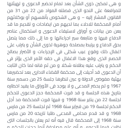
و هى تمكين ذوى الشأن بعد تمام تحضير الدعوى و تهيئتها
للمرافعة على النحو الذى فصلته المواد من 22 من 31 من
القانون المشار إليه – و هى الشخوص بأنفسهم أو بوكلائهم
أمام المحكمة للادلاء بما لديهم من ايضاحات و تقديم ما قد
يعن من بيانات و أوراق لاستيفاء الدعوى و استكمال عناصر
الدفاع فيها و متابعة سير اجراءاتها و ما إلى ذلك مما يتصل
بحق الدفاع و يرتبط بمصلحة جوهرية لذوى الشأن و يترتب على
اغفال ذلك وقوع عيب شكلى فى الإجراءات و الأضرار بصالح
الخصم الذى وقع هذا الاغفال فى حقه الأمر الذى يؤثر فى
الحكم و يترتب عليه بطلانه شكلا و من ثم فانه لما كان الثابت
أن الدعوى قد أحيلت إلى محكمة القضاء الادارى بعد تحضيرها
بهئية مفوضى الدولة و عين لنظرها جلسة 25 من دسمبر سنة
1967 و لم يحضر المدعى و لا يوجد فى الأوراق ما يفيد اخطاره
بتاريخ هذه الجلسة و قد قررت المحكمة حجز الدعوى للحكم
لجلسة 22 من يناير سنة 1968 و فيها قررت المحكمة مد أجل
الحكم لجلسة 19 من فبراير سنة 1968 ثم لجلسة 25 من مارس
1968 و قد قدم محامى المدعى طلبا تاريخه 20 من مارس
سنة 1968 إلى المحكمة قال فيه أنه لم يعلن بالجلسات التى
نظرت فيها الدعوى و أنه علم مصادفة أنها حجزت للحكم و