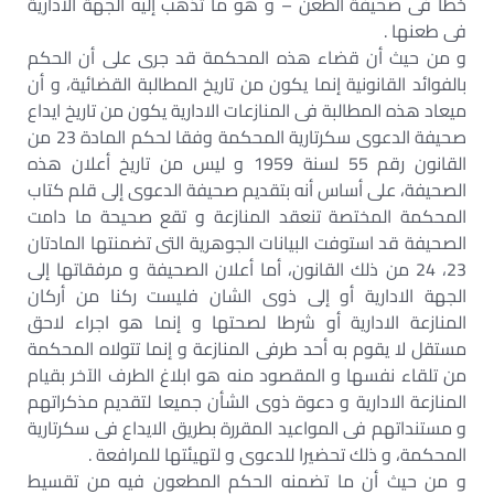
خطأ فى صحيفة الطعن – و هو ما تذهب إليه الجهة الادارية
فى طعنها .
و من حيث أن قضاء هذه المحكمة قد جرى على أن الحكم
بالفوائد القانونية إنما يكون من تاريخ المطالبة القضائية، و أن
ميعاد هذه المطالبة فى المنازعات الادارية يكون من تاريخ ايداع
صحيفة الدعوى سكرتارية المحكمة وفقا لحكم المادة 23 من
القانون رقم 55 لسنة 1959 و ليس من تاريخ أعلان هذه
الصحيفة، على أساس أنه بتقديم صحيفة الدعوى إلى قلم كتاب
المحكمة المختصة تنعقد المنازعة و تقع صحيحة ما دامت
الصحيفة قد استوفت البيانات الجوهرية التى تضمنتها المادتان
23، 24 من ذلك القانون، أما أعلان الصحيفة و مرفقاتها إلى
الجهة الادارية أو إلى ذوى الشان فليست ركنا من أركان
المنازعة الادارية أو شرطا لصحتها و إنما هو اجراء لاحق
مستقل لا يقوم به أحد طرفى المنازعة و إنما تتولاه المحكمة
من تلقاء نفسها و المقصود منه هو ابلاغ الطرف الآخر بقيام
المنازعة الادارية و دعوة ذوى الشأن جميعا لتقديم مذكراتهم
و مستنداتهم فى المواعيد المقررة بطريق الايداع فى سكرتارية
المحكمة، و ذلك تحضيرا للدعوى و لتهيئتها للمرافعة .
و من حيث أن ما تضمنه الحكم المطعون فيه من تقسيط