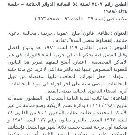
الطعن رقم ٧٤٠٧ لسنة ٥٤ قضائية الدوائر الجنائية – جلسة
١٩٨٨/٠٤/٢٤
مكتب فنى ( سنة ٣٩ – قاعدة ٩٦ – صفحة ٦٥٣ )
العنوان :
نظافة . قانون أصلح . عقوبة . جريمة . مخالفة . دعوى
جنائية . إنقضاؤها بمضى المدة” . تقادم .
الموجز :
صدور القانون ١٢٩ لنسة ١٩٨٢ بعد وقوع الفصل
وقبل الفصل فيه بحكم بات في جريمة القاء قاذورات في غير
الأماكن المخصصة . اعتباره أصلح للمتهم .تقرير هذا القانون
للعقوبة المنصوص عليها فيه بالغرامة التى لا تزيد عن مائة جنيه
. مؤداه : جعل الجرائم المعاقب عليها بمقتضاه من قبيل
المخالفات . مضى سنة على آخر اجراء في مواد المخالفات .
أثره : انقضاء الدعوى الجنائية بمضى المدة .
القاعدة :
لما كانت النيابة العامة أسندت إلى المطعون ضده أنه
بتاريخ ١٩٨١ / ١١ / ١١ بدائرة قسم الأزبكية وضع قمامة في غير
الأماكن المحددة و طلبت عقابه بالمادتين ١ ، ٩ من القانون ٣٨
لسنة ١٩٦٧ المعدل بالقرار بقانون رقم ١٧٧ لسنة ١٩٨١ و
محكمة أول درجة قضت بحبسه ثلاثة أشهر مع الشغل فإستأنف
المحكوم عليه و محكمة الدرجة الثانية أصدرت حكمها