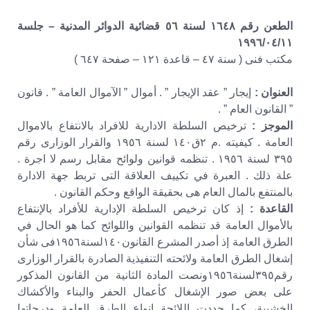
الطعن رقم ١٦٤٨ لسنة ٥٦ قضائية الدوائر المدنية – جلسة
١٩٩٦/٠٤/١١
مكتب فنى ( سنة ٤٧ – قاعدة ١٢١ – صفحة ٦٤٧ )
العنوان :
إيجار ” عقد الإيجار ” . أموال ” الآموال العامة ” . قانون
” القانون العام ” .
الموجز :
ترخيص السلطة الادارية للافراد بالانتفاع بالاموال
العامة . كيفيته .م ٢ق١٤٠ لسنة ١٩٥٦ والقرار الوزارى رقم
٣٩٥ لسنة ١٩٥٦ . تنظمه قوانين ولوائح مقابل رسم لا اجرة .
علة ذلك . العبرة في تكييف العلاقة التى تربط جهة الادارة
بالمنتفع بالمال العام هى بحقيقة الواقع وحكم القانون .
القاعدة :
إذ كان ترخيص السلطة الإدارية للأفراد بالإنتفاع
بالأموال العامة قد تنظمه القوانين واللوائح كما هو الحال في
الطرق العامة إذ أصدر المشرع القانون١٤٠لسنة١٩٥٦فى شأن
إشغال الطرق العامة ولائحته التنفيذية الصادرة بالقرار الوزارى
رقم٣٩٥لسنة١٩٥٦ونصت المادة الثانية من القانون المذكور
على بعض صور الإشغال كأعمال الحفر والبناء والأكشاك
الخشبية، كما حددت اللائحة انواع الطرق العامة ودرجاتها