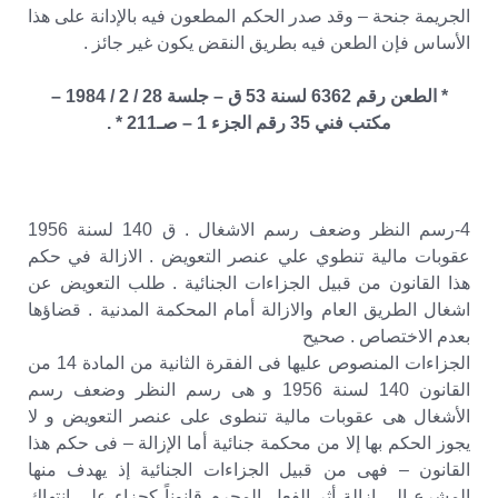
الجريمة جنحة – وقد صدر الحكم المطعون فيه بالإدانة على هذا
الأساس فإن الطعن فيه بطريق النقض يكون غير جائز .
* الطعن رقم 6362 لسنة 53 ق – جلسة 28 / 2 / 1984 –
مكتب فني 35 رقم الجزء 1 – صـ211 * .
4-رسم النظر وضعف رسم الاشغال . ق 140 لسنة 1956
عقوبات مالية تنطوي علي عنصر التعويض . الازالة في حكم
هذا القانون من قبيل الجزاءات الجنائية . طلب التعويض عن
اشغال الطريق العام والازالة أمام المحكمة المدنية . قضاؤها
بعدم الاختصاص . صحيح
الجزاءات المنصوص عليها فى الفقرة الثانية من المادة 14 من
القانون 140 لسنة 1956 و هى رسم النظر وضعف رسم
الأشغال هى عقوبات مالية تنطوى على عنصر التعويض و لا
يجوز الحكم بها إلا من محكمة جنائية أما الإزالة – فى حكم هذا
القانون – فهى من قبيل الجزاءات الجنائية إذ يهدف منها
المشرع إلى إزالة أثر الفعل المجرم قانوناً كجزاء على إنتهاك