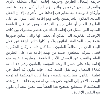
جريمة إشغال الطريق وجريمة إقامة أعمال متعلقة بالرى
والصرف بدون ترخيص ولئن لزم لقيام كل منهما عناصر
وأركان قانونية ذاتيه تتغاير في إحداها عن الأخرى ، إلا أن الفعل
المادى المكون للجريمتين واحد وهو إقامة البناء سواء تم على
الطريق العام أو على جسر الترعة ، ومن ثم فإن الواقعة
المادية التى تتمثل في إقامة البناء هى عنصر مشترك بين كافة
الأوصاف القانونية التى يمكن أن تعطى لها والتى تتباين صورها
بتنوع وجه المخالفة للقانون ولكنها كلها نتائج ناشئة عن فعل
البناء الذى تم مخالفاً للقانون . لما كان ذلك ، وكان الحكم إذ
قضى بتبرئة المطعون ضده من تهمة إقامة بناء على الطريق
العام والتفت عن الوصف الآخر للواقعة المطروحة عليه وهو
إقامة بناء على جسر الترعة المؤثمة بالقانون رقم ١٢ لسنة
١٩٨٤ المعدل ولم يقل كلمته فيه ، فإنه يكون قد أخطأ في
تطبيق القانون مما يتعين نقضه ، ولما كانت المحكمة لم توجه
الوصف الآخر إلى المتهم حتى يتسنى له تقديم دفاعه ، فإن هذه
المحكمة لا تستطيع تصحيح هذا الخطأ مما يتعين معه أن يكون
مع النقض الإعادة .