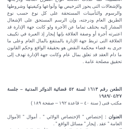
والإشغالات التى يحوز الترخيص بها وأنواعها وكيفيتها وشروطها
والرسوم والتأمينات المستحقة على كل نوع حسب نوع
الطريق العام ودرجته، وإن الرسم المستحق على الإشغال
المشار إليه يختلف تماما عن الأجرة ولو كانت جهة الإدارة قد
اعتبرته أجرة أو وصفة العلاقة بإنها إيجار إذ العبرة في تكييف
العلاقة التى تربط جهة الإدارة بالمنتفع بالمال العام وعلى ما
جرى به قضاء محكمة النقض هو بحقيقة الواقع وحكم القانون
ما دام العقد قد تعلق بمال عام وكانت جهة الإدارة تهدف إلى
تحقيق مصلحة عامة .
الطعن رقم ١٦١٣ لسنة ٥٢ قضائية الدوائر المدنية – جلسة
١٩٨٩/٠٤/٢٧
مكتب فنى ( سنة ٤٠ – قاعدة ١٩٢ – صفحة ١٨٩ )
العنوان :
إختصاص ” الإختصاص الولائي ” . أموال ” الأموال
العامة ” عقد . إيجار ” مسائل الواقع ” .