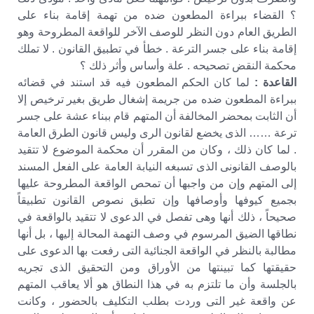
؟ القضاء ببراءة المطعون ضده من تهمة إقامة بناء على
الطريق العام دون النظر للوصف الآخر للواقعة المطروحة وهو
إقامة بناء على جسر الترعة . خطأ في تطبيق القانون . لا تملك
محكمة النقض تصحيحه . علة وأساس وأثر ذلك ؟
القاعدة :
لما كان الحكم المطعون فيه قد استند في قضائه
ببراءة المطعون ضده من جريمة إشغال طريق بغير ترخيص إلا
أن الثابت بمحضر المخالفة أن المتهم قام ببناء عشة على جسر
ترعة …… الذى يخضع لقانون الرى وليس قانون الطرق العامة
. لما كان ذلك ، وكان من المقرر أن محكمة الموضوع لا تتقيد
بالوصف القانونى الذى تسبغه النيابة العامة على الفعل المسند
إلى المتهم وإن من واجبها أن تمحص الواقعة المطروحة عليها
بجميع كيوفها وأوصافها وإن تطبق نصوص القانون تطبيقاً
صحيحاً ، ذلك أنها وهى تفصل في الدعوى لا تتقيد بالواقعة في
نطاقها الضيق المرسوم في وصف التهمة المحالة إليها ، بل أنها
مطالبة بالنظر في الواقعة الجنائية التى رفعت بها الدعوى على
حقيقتها كما تبينتها من الأوراق ومن التحقيق الذى تجريه
بالجلسة وأن ما تلتزم به في هذا النطاق هو ألا يعاقب المتهم
عن واقعة غير التى وردت بطلب التكليف بالحضور ، وكانت