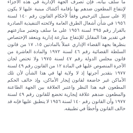
ما سلف بيانه، فإن تصرف الجهة الإدارية في هذه الأجزاء
لإنتفاع المطعون ضدهم بها بإقامة أكشاك مبنية عليها لا يكون
إلا على سبيل الترخيص وفقاً لأحكام القانون رقم ١٤٠ لسنة
١٩٥٦ في شأن أشغال الطرق العامة ولائحته التنفيذية الصادرة
بالقرار رقم ٣٩٥ لسنة ١٩٥٦ على ما سلف وتعتبر منازعتهم
في تقدير هذا المقابل للإنتفاع منازعة إدارية وينعقد الإختصاص
بنظرها بجهة القضاء الإداري عملاً بالمادتين ١٥، ١٧ من قانون
السلطة القضائية رقم ٤٦ لسنة ١٩٧٢ والمادة العاشرة من
قانون مجلس الدولة رقم ٤٧ لسنة ١٩٧٥ ولا تختص لجان
الأجرة المنصوص عليها في المادة ١٢ من القانون رقم ٤٩ لسنة
١٩٧٧ بتقدير أجرتها إذ لا ولاية لها في هذا الشأن لأن تلك
الأماكن غير خاضعة لقانون إيجار الأماكن، وإذ خالف الحكم
المطعون فيه هذا النظر واعتبر العلاقة بين الجهة الطاعنة
والمطعون ضدهم علاقة إيجارية تخضع للقانون رقم ٤٩ لسنة
١٩٧٧ وأن القانون رقم ١٤٠ لسنة ١٩٥٦ لا ينطبق عليها فإنه قد
خالف القانون وأخطأ في تطبيقه.