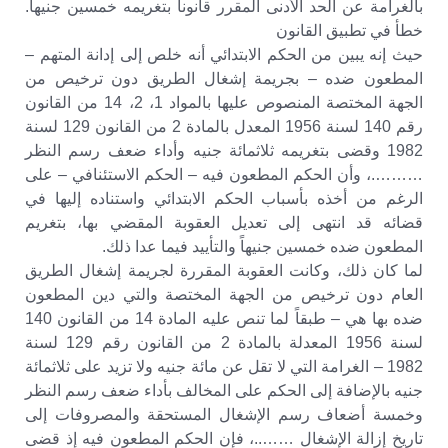
بالغرامة عن الحد الأدنى المقرر قانوناً بتغريمه خمسين جنيهاً.
خطأ في تطبيق القانون
حيث إنه يبين من الحكم الابتدائي أنه خلص إلى إدانة المتهم –
المطعون ضده – بجريمة إشغال الطريق دون ترخيص من
الجهة المختصة المنصوص عليها بالمواد 1، 2، 14 من القانون
رقم 140 لسنة 1956 المعدل بالمادة 2 من القانون 129 لسنة
1982 وقضى بتغريمه ثلاثمائة جنيه وأداء ضعف رسم النظر
……….، وأن الحكم المطعون فيه – الحكم الاستئنافي – على
الرغم من أخذه بأسباب الحكم الابتدائي واستناده إليها في
قضائه قد انتهى إلى تعديل العقوبة المقضي بها، بتغريم
المطعون ضده خمسين جنيهاً والتأييد فيما عدا ذلك.
لما كان ذلك، وكانت العقوبة المقررة لجريمة إشغال الطريق
العام دون ترخيص من الجهة المختصة والتي دين المطعون
ضده بها هي – طبقاً لما تنص عليه المادة 14 من القانون 140
لسنة 1956 المعدلة بالمادة 2 من القانون رقم 129 لسنة
1982 – الغرامة التي لا تقل عن مائة جنيه ولا تزيد على ثلاثمائة
جنيه بالإضافة إلى الحكم على المخالف بأداء ضعف رسم النظر
وخمسة أضعاف رسم الإشغال المستحقة والمصروفات إلى
تاريخ إزالة الإشغال ……..، فإن الحكم المطعون فيه إذ قضى