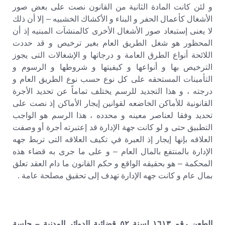
و لئن كانت المادة الثانية من القانون نصت على بعض صور
الأشغال كأعمال الحفر و البناء و الأكشاك الخشبيه – إلا أن ذلك
لا يعنى إستبعاد صور الأشغال الأخرى كالمنشآت المبنيه إذ أن
المحظور هو شغل الطريق العام بغير ترخيص و قد حددت
اللائحة أنواع الطرق العامة و درجاتها و الإشغالات التى يجوز
الترخيص بها و أنواعها و كيفيتها و شروطها و الرسوم و
التأمينات المستحقه على كل نوع حسب نوع الطريق العام و
درجته ، و هذا التجديد للرسم يختلف تماماً عن تحديد الأجرة
القانونية للأماكن الخاضعه لقوانين إيجار الأماكن إذ نصت على
تحديد وفقا لعناصر معينه و محدده ، هذا الرسم هو الواجب
التطبيق حتى و لو كانت جهة الإدارة قد إعتبرته أجرة أو وصفت
العلاقه بإنها إيجار إذ العبرة في تكيف العلاقه التى تربط جهه
الإدارة بالمنتفع بالمال العام – و على ما جرى به قضاء هذه
المحكمة – هو بحقيقه الواقع و حكم القانون ما دام العقد تعلق
بمال عام و كانت جهه الإدارة تهدف إلى تحقيق مصلحة عامة .
الطعن رقم ١٦١٣ لسنة ٥٢ قضائية الدوائر المدنية – جلسة