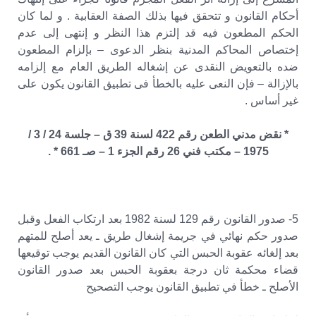
أحكام القانون و تتحقق فيها بذلك الصفة العقابية . و لما كان
الحكم المطعون فيه قد إلتزم هذا النظر و إنتهى إلى عدم
إختصاص المحاكم المدنية بنظر الدعوى – بإلزام المطعون
ضده بالتعويض النقدى عن إشغاله الطريق العام مع إلزامه
بالإزالة – فإن النعى عليه بالخطأ فى تطبيق القانون يكون على
غير أساس .
* نقض مدني الطعن رقم 422 لسنة 39 ق – جلسة 24 / 3 /
1975 – مكتب فني 26 رقم الجزء 1 – صـ 661 * .
5- صدور القانون رقم 129 لسنة 1982 بعد ارتكاب الفعل وقبل
صدور حكم نهائي في جريمة إشغال طريق ـ يعد أصلح للمتهم
بعد إلغائه عقوبة الحبس التي كان القانون القديم يوجب توقيعها
قضاء محكمة ثان درجة بعقوبة الحبس بعد صدور القانون
الأصلح ـ خطأ في تطبيق القانون يوجب التصحيح