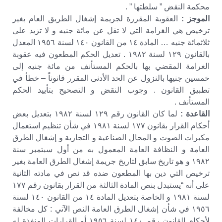
محكمة النقض ” سلطتها ” .
الموجز :
العقوبة المقررة لجريمة إشغال الطريق العام بغير
ترخيص هي الغرامة التي لا تقل عن مائة جنيه و لا تزيد على
ثلاثمائة جنيه … المادة ١٤ من القانون ١٤٠ لسنة ١٩٥٦ المعدل
بالقانون ١٢٩ لسنة ١٩٨٢ . تعديل الحكم المطعون فيه عقوبة
الغرامة المقضي بها بالحكم المستأنف من مائة جنيه إلى
خمسين جنيها بالنزول عن الحد الأدنى المقرر قانوناً – خطأ في
تطبيق القانون . وجوب النقض و التصحيح بتأييد الحكم
المستأنف .
القاعدة :
لما كان القانون رقم ١٢٩ لسنة ١٩٨٢ بتعديل بعض
أحكام القرار بقانون ١٧٧ لسنة ١٩٨١ في شأن تنظيم استعمال
مكبرات الصوت و المحال الصناعية و التجارية و إشغال الطرق
العامة و النظافة العامة المعمول به من أول سبتمبر سنة
١٩٨٢ و هو تاريخ سابق لتاريخ جريمة إشغال الطرق العامة بغير
ترخيص التي دين بها المطعون ضده قد نص في مادته الثانية
على أنه “يستبدل بنص المادة الثالثة من القرار بقانون رقم ١٧٧
لسنة ١٩٨١ و الخاصة بتعديل المادة ١٤ من القانون ١٤٠ لسنة
١٩٥٦ في شأن إشغال الطرق العامة النص الآتي : كل مخالفة
لأحكام القانون رقم ١٤٠ لسنة ١٩٥٦ أو القرارات المنفذة له