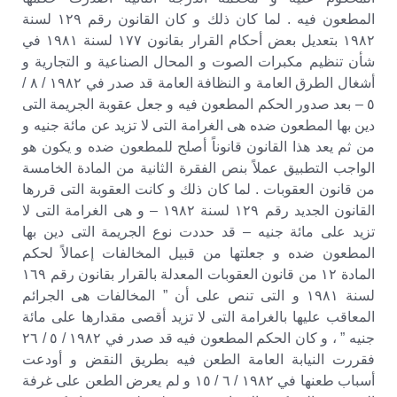
المطعون فيه . لما كان ذلك و كان القانون رقم ١٢٩ لسنة
١٩٨٢ بتعديل بعض أحكام القرار بقانون ١٧٧ لسنة ١٩٨١ في
شأن تنظيم مكبرات الصوت و المحال الصناعية و التجارية و
أشغال الطرق العامة و النظافة العامة قد صدر في ١٩٨٢ / ٨ /
٥ – بعد صدور الحكم المطعون فيه و جعل عقوبة الجريمة التى
دين بها المطعون ضده هى الغرامة التى لا تزيد عن مائة جنيه و
من ثم يعد هذا القانون قانوناً أصلح للمطعون ضده و يكون هو
الواجب التطبيق عملاً بنص الفقرة الثانية من المادة الخامسة
من قانون العقوبات . لما كان ذلك و كانت العقوبة التى قررها
القانون الجديد رقم ١٢٩ لسنة ١٩٨٢ – و هى الغرامة التى لا
تزيد على مائة جنيه – قد حددت نوع الجريمة التى دين بها
المطعون ضده و جعلتها من قبيل المخالفات إعمالاً لحكم
المادة ١٢ من قانون العقوبات المعدلة بالقرار بقانون رقم ١٦٩
لسنة ١٩٨١ و التى تنص على أن ” المخالفات هى الجرائم
المعاقب عليها بالغرامة التى لا تزيد أقصى مقدارها على مائة
جنيه ” ، و كان الحكم المطعون فيه قد صدر في ١٩٨٢ / ٥ / ٢٦
فقررت النيابة العامة الطعن فيه بطريق النقض و أودعت
أسباب طعنها في ١٩٨٢ / ٦ / ١٥ و لم يعرض الطعن على غرفة