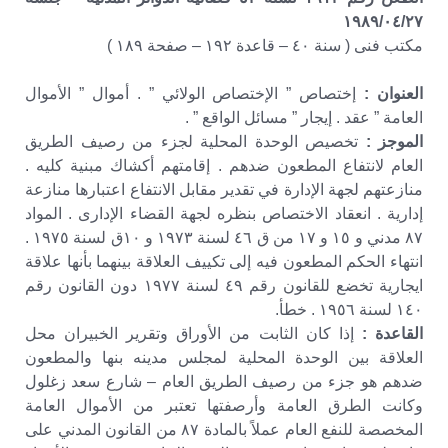
١٩٨٩/٠٤/٢٧
مكتب فنى ( سنة ٤٠ – قاعدة ١٩٢ – صفحة ١٨٩ )
العنوان :
إختصاص ” الإختصاص الولائي ” . أموال ” الأموال
العامة ” عقد . إيجار ” مسائل الواقع ” .
الموجز :
تخصيص الوحدة المحلية لجزء من رصيف الطريق
العام لانتفاع المطعون ضدهم . إقامتهم أكشاك مبنية كليه .
منازعتهم لجهة الإدارة في تقدير مقابل الانتفاع اعتبارها منازعة
إدارية . انعقاد الاختصاص بنظره لجهة القضاء الإدارى . المواد
٨٧ مدني و ١٥ و ١٧ من ق ٤٦ لسنة ١٩٧٣ و ١٠ق لسنة ١٩٧٥ .
انتهاء الحكم المطعون فيه إلى تكييف العلاقة بينهما بأنها علاقة
ايجارية تخضع للقانون رقم ٤٩ لسنة ١٩٧٧ دون القانون رقم
١٤٠ لسنة ١٩٥٦ . خطأ.
القاعدة :
إذا كان الثابت من الأوراق وتقرير الخبيران محل
العلاقة بين الوحدة المحلية لمجلس مدينه بنها والمطعون
ضدهم هو جزء من رصيف الطريق العام – شارع سعد زغلول
وكانت الطرق العامة وأرصفتها تعتبر من الأموال العامة
المخصصة للنفع العام عملاً بالمادة ٨٧ من القانون المدني على