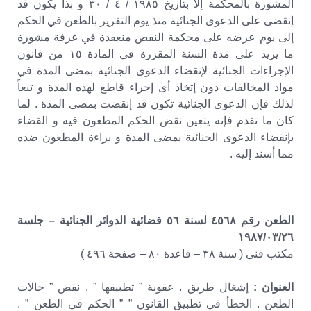
المشورة بالمحكمة إلا بتاريخ ١٩٨٥ / ٤ / ٣٠ و بذا يكون قد
إنقضى على الدعوى الجنائية منذ يوم التقرير بالطعن في الحكم
إلى يوم عرضه على محكمة النقض منعقدة في غرفة مشورة
ما يزيد على مدة السنة المقررة في المادة ١٥ من قانون
الإجراءات الجنائية لإنقضاء الدعوى الجنائية بمضى المدة في
مواد المخالفات دون إتخاذ أى إجراء قاطع لهذه المدة و تبعاً
لذلك فإن الدعوى الجنائية تكون قد إنقضت بمضى المدة . لما
كان ما تقدم فإنه يتعين نقض الحكم المطعون فيه و القضاء
بإنقضاء الدعوى الجنائية بمضى المدة و براءة المطعون ضده
مما أسند إليه .
الطعن رقم ٤٥٦٨ لسنة ٥٦ قضائية الدوائر الجنائية – جلسة
١٩٨٧/٠٣/٢٦
مكتب فنى ( سنة ٣٨ – قاعدة ٨٠ – صفحة ٤٩٦ )
العنوان :
إشغال طريق . عقوبة ” تطبيقها ” . نقض ” حالات
الطعن . الخطأ في تطبيق القانون ” ” الحكم في الطعن ” .