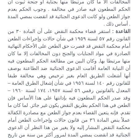
المخالفات الا ما كان مرتبطا منها بجناية أو جنحة ثبوت أن
الحكم المطعون فيه صادر في مخالفة . وجوب الحكم بعدم
جواز الطعن ولو كانت الدعوى الجنائية قد انقضت بمضي المدة
. أساس ذلك .
القاعدة :
استقر قضاء محكمة النقض على أن المادة ٣٠ من
القانون رقم ٥٧ لسنة ١٩٥٩ في شأن حالات وإجراءات الطعن
أمام محكمة النقض قد قصرت حق الطعن على الأحكام النهائية
الصادرة في مواد الجنايات والجنح دون المخالفات إلا ما كان
منها مرتبطا بها, وكان البين من مطالعة الحكم المطعون فيه
أن النيابة العامة أقامت الدعوى الجنائية ضد الطاعنة بوصف
أنها أشغلت الطريق العام بغير ترخيص وهي مخالفة طبقا
للقانون رقم ١٤٠ لسنة ١٩٥٦ في شأن إشغال الطرق العامة –
المعدل بالقانونين رقمي ٥٦ لسنة ١٩٥٧، ١٧٤ لسنة ١٩٦٠ –
وقد صدر الحكم المطعون فيه بإدانتها على هذا الأساس فإن
الطعن في هذا الحكم بطريق النقض يكون غير جائز. لما كان ما
تقدم. فإنه يتعين القضاء بعدم جواز الطعن مع مصادرة الكفالة
عملاً بنص المادة ٣٦ من قانون حالات وإجراءات الطعن أمام
محكمة النقض المشار إليه ولا يغير من هذا النظر أن الدعوى
الجنائية قد انقضت بمضي المدة لمرور أكثر من سنة من تاريخ