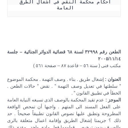
أحكام محكمة النقض فى اشغال الطرق 
العامة 
الطعن رقم ٣٢٩٩٨ لسنة ٦٨ قضائية الدوائر الجنائية – جلسة
٢٠٠٥/١١/١٤
مكتب فنى ( سنة ٥٦ – قاعدة ٨٧ – صفحة ٥٦١ )
العنوان :
إشغال طريق . بناء . وصف التهمة . محكمة الموضوع
” سلطتها في تعديل وصف التهمة ” . نقض ” حالات الطعن .
الخطأ في تطبيق القانون ” .
الموجز :
عدم تقيد المحكمة بالوصف الذى تسبغه النيابة العامة
على الفعل المسند الى المتهم . واجبها أن تمحص الواقعة
المطروحة وتطبق عليها نصوص القانون تطبيقاً صحيحاً . حد
ذلك ؟ جريمتا إشغال الطريق وإقامة اعمال متعلقة بالرى
والصرف بدون ترخيص . قوامهما فعل مادى واحد . مؤدى ذلك