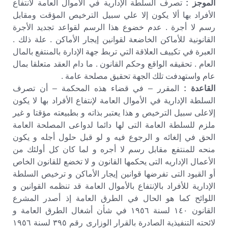
الموجز :
تصرف السلطة الإدارية في الأموال العامة لانتفاع
الأفراد بها ألا يكون إلا علي سبيل الترخيص المؤقت ومقابل
رسم لا أجرة . عدم خضوع هذا الرسم لقواعد تجديد الأجرة
القانونية للأماكن الخاضعة لقوانين إيجار الأماكن . علة ذلك .
العبرة في تكييف العلاقة التي تربط جهة الإدارة بالمنتفع بالمال
العام . تحقيقه الواقع وحكم القانون . ما دام العقد متعلقا بمال
عام واستهدفت تلك الجهة تحقيق مصلحة عامة .
القاعدة :
المقرر – في قضاء هذه المحكمة – أن تصرف
السلطة الإدارية في الأموال العامة لإنتفاع الأفراد بها لا يكون
إلاعلى سبيل الترخيص و هذا يعتبر بذاته و بطبيعته مؤقتا و غير
ملزم للسلطة العامة التى لها دائما لدواعى المصلحة العامة
الحق في إلغائه و الرجوع فيه و لو قبل حلول أجله و يكون
منحه للمنتفع مقابل رسم لا أجره و لما كان كل أولئك من
الأعمال الإداريه التى يحكمها القانون و لا تخضع للقانون الخاص
أو القيود التى تفرضها قوانين إيجار الأماكن و ترخيص السلطة
الإدارية للأفراد بالإنتفاع بالأموال العامة قد تنظمه القوانين و
اللوائح كما هو الحال في الطرق العامة إذ أصدر المشرع
القانون ١٤٠ لسنة ١٩٥٦ في شأن أشغال الطرق العامة و
لائحته التنفيذية الصادرة بالقرار الوزارى رقم ٣٩٥ لسنة ١٩٥٦