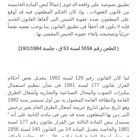
تطبيق نصوصه على واقعة الدعوى إعمالاً لنص المادة الخامسة
من قانون العقوبات ، وإذ كان الحكم المطعون فيه قد أوقع
على المطعون ضده عقوبة الحبس التى ألغاها القانون الجديد
فإنه لا يكون قد أخطأ فى تطبيق القانون بما يوجب نقضه نقضاً
جزئياً وتصحيحه بإلغاء عقوبة الحبس المقضى بها .
( الطعن رقم 5556 لسنة 53 ق ، جلسة 19/1/1984)
لما كان القانون رقم 129 لسنة 1982 بتعديل بعض أحكام
القرار بقانون 177 لسنة 1981 فى شأن تنظيم استعمال
مكبرات الصوت والمحال الصناعية والتجارية وأشغال الطرق
العامة والنظافة العامة المعمول به من أول سبتمبر سنة 1982
وهو تاريخ سابق لتاريخ جريمة أشغال الطرق العام بغير ترخيص
التى دين بها المطعون ضده قد نص فى مادته الثانية على أنه ”
يستبدل بنص المادة الثالثة من القرار بقانون رقم 177 لسنة
1981 والخاصة بتعديل المادة 14 من القانون 140 لسنة 1956
فى شأن أشغال الطرق العامة النص الأتى : كل مخالفة لأحكام