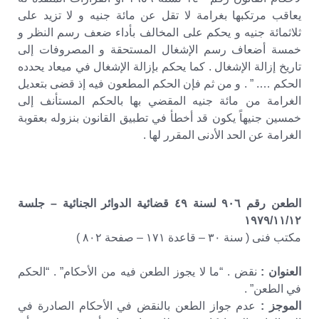
يعاقب مرتكبها بغرامة لا تقل عن مائة جنيه و لا تزيد على
ثلاثمائة جنيه و يحكم على المخالف بأداء ضعف رسم النظر و
خمسة أضعاف رسم الإشغال المستحقة و المصروفات إلى
تاريخ إزالة الإشغال . كما يحكم بإزالة الإشغال في ميعاد يحدده
الحكم …. ” . و من ثم فإن الحكم المطعون فيه إذ قضى بتعديل
الغرامة من مائة جنيه المقضي بها بالحكم المستأنف إلى
خمسين جنيهاً يكون قد أخطأ في تطبيق القانون بنزوله بعقوبة
الغرامة عن الحد الأدنى المقرر لها .
الطعن رقم ٩٠٦ لسنة ٤٩ قضائية الدوائر الجنائية – جلسة
١٩٧٩/١١/١٢
مكتب فنى ( سنة ٣٠ – قاعدة ١٧١ – صفحة ٨٠٢ )
العنوان :
نقض . “ما لا يجوز الطعن فيه من الأحكام” . “الحكم
في الطعن” .
الموجز :
عدم جواز الطعن بالنقض في الأحكام الصادرة في