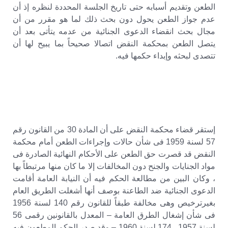
الطعن وتقديم أسبابه حتى تاريخ الجلسة المحددة لنظره إذ أن
عدم جواز الطعن يحول دون بحث ذلك لما هو مقرر من أن
مجال بحث انقضاء الدعوى الجنائية من عدمه يتأتى بعد أن
يتصل الطعن بمحكمة النقض اتصالا صحيحاً بما يبيح لها أن
تتصدى لبحثه وإبداء حكمها فيه.
إستقر قضاء محكمة النقض على أن المادة 30 من القانون رقم
57 لسنة 1959 فى شأن حالات وإجراءات الطعن أمام محكمة
النقض قد قصرت حق الطعن على الأحكام النهائية الصادرة فى
مواد الجنايات والجنح دون المخالفات إلا ما كان منها مرتبطاً بها
، وكان البين من مطالعة الحكم فيه أن النيابة العامة أقامت
الدعوى الجنائية ضد الطاعنة بوصف أنها أشغلت الطريق العام
بغيرترخيص وهى مخالفة طبقاً للقانون رقم 140 لسنة 1956
فى شأن إشغال الطرق العامة – المعدل بالقانونين رقمى 56
لسنة 1957 ، 174 لسنة 1960 – وقد صدر الحكم المطعون فيه