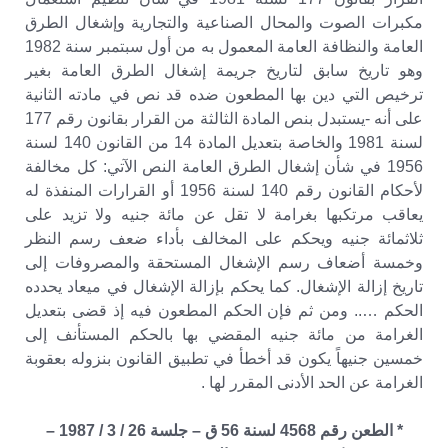
مكبرات الصوت والمحال الصناعية والتجارية وإشغال الطرق
العامة والنظافة العامة المعمول به من أول سبتمبر سنة 1982
وهو تاريخ سابق لتاريخ جريمة إشغال الطرق العامة بغير
ترخيص التي دين بها المطعون ضده قد نص في مادته الثانية
على أنه -يستبدل بنص المادة الثالثة من القرار بقانون رقم 177
لسنة 1981 والخاصة بتعديل المادة 14 من القانون 140 لسنة
1956 في شأن إشغال الطرق العامة النص الآتي: كل مخالفة
لأحكام القانون رقم 140 لسنة 1956 أو القرارات المنفذة له
يعاقب مرتكبها بغرامة لا تقل عن مائة جنيه ولا تزيد على
ثلاثمائة جنيه ويحكم على المخالف بأداء ضعف رسم النظر
وخمسة أضعاف رسم الإشغال المستحقة والمصروفات إلى
تاريخ إزالة الإشغال. كما يحكم بإزالة الإشغال في ميعاد يحدده
الحكم ….. ومن ثم فإن الحكم المطعون فيه إذ قضى بتعديل
الغرامة من مائة جنيه المقضي بها بالحكم المستأنف إلى
خمسين جنيهاً يكون قد أخطأ في تطبيق القانون بنزوله بعقوبة
الغرامة عن الحد الأدنى المقرر لها .
* الطعن رقم 4568 لسنة 56 ق – جلسة 26 / 3 / 1987 –