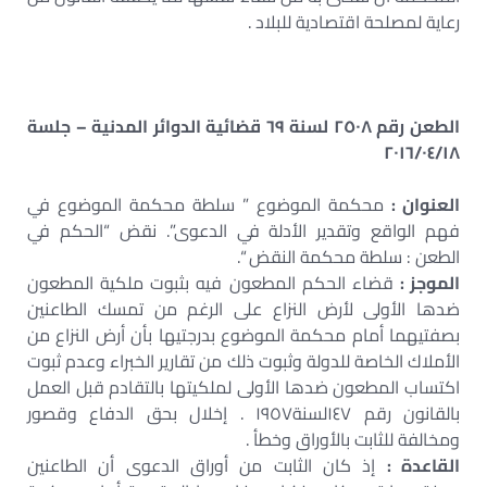
رعاية لمصلحة اقتصادية للبلاد .
الطعن رقم ٢٥٠٨ لسنة ٦٩ قضائية الدوائر المدنية – جلسة
٢٠١٦/٠٤/١٨
العنوان :
محكمة الموضوع ” سلطة محكمة الموضوع في
فهم الواقع وتقدير الأدلة في الدعوى”. نقض “الحكم في
الطعن : سلطة محكمة النقض “.
الموجز :
قضاء الحكم المطعون فيه بثبوت ملكية المطعون
ضدها الأولى لأرض النزاع على الرغم من تمسك الطاعنين
بصفتيهما أمام محكمة الموضوع بدرجتيها بأن أرض النزاع من
الأملاك الخاصة للدولة وثبوت ذلك من تقارير الخبراء وعدم ثبوت
اكتساب المطعون ضدها الأولى لملكيتها بالتقادم قبل العمل
بالقانون رقم ١٤٧لسنة١٩٥٧ . إخلال بحق الدفاع وقصور
ومخالفة للثابت بالأوراق وخطأ .
القاعدة :
إذ كان الثابت من أوراق الدعوى أن الطاعنين