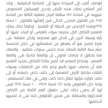
الوصف أقرب إلى السيادة منها إلى الملكية الحقيقية ، وقد
أباح المشرع تملك هذه الأرض بإحدى الوسيلتين المنصوص
عليهما في المادة ٥٧ سالفة البيان للفقرة الثالثة من المادة
٨٧٤ من القانون المدنى الحالى قبل إلغائها بالقانون ١٠٠ لسنة
١٩٦٤وهما الترخيص من الدولة أو التعمير ، وطبقاً لذلك يملك
المعمر الأراضى التى عمرها سواء بالغراس أو البناء عليها أو
بأية وسيلة أخرى في الحال فور تعميرها ولكن معلقة على
شرط فاسخ هو ألا ينقطع عن استعمالها في خلال الخمسة
عشر سنة التالية للتملك مدة خمس سنوات متتاليه ، والتملك
هنا يتحقق لا بتصرف قانونى بل بواقعة مادية هى واقعة
التعمير ، ومادام المعمر قد أصبح مالكا للأراضى بمجرد التعمير
فله أن يتصرف فيها بالبيع وغير ذلك من التصرفات وسواء
انتقلت ملكية الأرض المعمرة إلى خلف خاص كمشتر أو إلى
خلف كوارث فإنها تنتقل كما كانت وهى في ملك المستعمر ،
ولما كان القانونين رقما ١٢٤ لسنة ١٩٥٨ ، ١٠٠ لسنة ١٩٦٤ ليس
لها أثر رجعى لذلك تبقى حقوق الغير الثابتة من الأراضى
المذكورة والسابقة على هذين القانونين كما هى لا تمسها
أحكامها