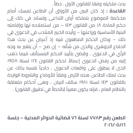
بحث ملكيته وفقا للقانون الأول . خطأ .
القاعدة :
إذ كان البين من الأوراق أن الطاعن تمسك أمام
محكمة الموضوع بتملكه أرض التداعى وتساند في ذلك إلى
حكم المادة ١٨ من القانون ١٤٣ – من استصلاحه لها وإقامته
البنية الأساسية وزراعتها – وأيده الخبير المنتدب في الدعوى في
ذلك – وكان الحكم المطعون فيه إذ أعرض عن بحث هذا
الدفاع الجوهرى والذى من شأنه – إن صح – أن يتغير به وجه
الرأي في الدعوى ، وقضى بتأييد الحكم المستأنف فيما ذهب
إليه من رفض الدعوى إعمالاً لحكم القانون ١٢٤ لسنة ١٩٥٨
الذى لا ينطبق على واقعات الدعوى ، حاجباً نفسه بذلك عن
بحث تملك الطاعن هذه الأرض وفقاً للأوضاع والشروط الواردة
بالقانون ١٤٣ لسنة ١٩٨١ سالف البيان ، وهى أحكام متعلقة
بالنظام العام ، فإنه يكون معيباً (بالخطأ في تطبيق القانون) .
الطعن رقم ٧٧٨٣ لسنة ٧٦ قضائية الدوائر المدنية – جلسة
٢٠١٦/٠٥/١٦