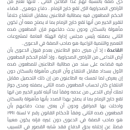
ذى صفة بالنسبة لهم عدا الطاعن الثانى . لأنها تعتبر من
الأراضى الصحراوية التى تقع خارج الزمام . دفاع جوهرى . قضاء
الحكم المطعون فيه بمطالبة الطاعنين بمقابل الانتفاع خلافاً
لتقرير الخبير من أنها تقع خارج الزمام بما لا يصلح معه أن تكون
مأهولة بالسكان ودون بحث دفاعهم فإن المطعون ضده
الثانى بصفته رئيس مجلس إدارة الهيئة العامة لمشروعات
التعمير والتنمية الزراعية هو صاحب الصفة في الدعوى .
القاعدة :
إذ أن مبنى دفع الطاعنين بعدم قبول الدعوى بأن
أرض التداعى من الأراضى الصحراوية ، وإذ أقام الحكم المطعون
فيه قضاءه على سند من مطالبة الطاعنين للمطعون ضده
الأول بسداد مقابل الانتفاع وأن الارض مأهولة بالسكان دون
إن يعرض لما تمسك به الطاعنون من إن ذلك التحصيل مقابل
الانتفاع كان لحساب المطعون ضده الثانى بصفته ومدى جواز
تملك أرض التدعى من عدمه وفقاً لما أثبته تقرير الخبير من انها
تقع خارج الزمام بما لا يصلح بهذا الصدد بأنها مأهولة بالسكان
وادخلت بها المرافق ودون أن يعنى ببحث دفاعهم بأن
المطعون ضده الثانى وفقاً لأحكام القانون رقم ٧ لسنة ١٩٩١
هو صاحب الصفة في الدعوى دون غيره فإنه يكون معيباً
فضلاً عن إخلاله بحق الدفاع فقد شابه القصور في التسبيب