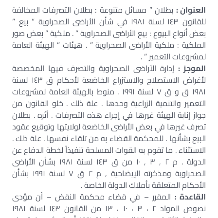
العنوان :
بطلان ” مسائل متنوعة : بطلان التصرفات المخالفة
للقانون ١٤٣ لسنة ١٩٨١ في شأن الأراضى الصحراوية ” بيع ”
بعض أنواع البيوع : بيع الأراضى الصحراوية ” . ملكية ” بعض صور
الملكية : ملكية الأراضى الصحراوية ” . هيئات ” الهيئة العامة
لمشروعات التعمير ” .
الموجز :
إدارة الأراضى الصحراوية والتصرف فيها المخصصة
لأغراض الاستصلاح والاستزراع الخاضعة لأحكام ق ١٤٣ لسنة
١٩٨١ ق و ق ٧ لسنة ١٩٩١ . منوط بالهيئة العامة لمشروعات
التعمير والتنمية الزراعية وحدها . علة ذلك . خلو القانون من
جواز إنابة الهيئة غيرها في إجراء هذه التصرفات . أثره . بطلان
تصرف غيرها في بعض الأراضى الخاضعة لولايتها وتوقيع عقود
البيع بشأنها . للمحكمة القضاء به من تلقاء نفسها . علة ذلك .
الاستثناء . ما تقوم به القوات المسلحة تنفيذاً لخطة الدفاع عن
الدولة . م ٢ , ٣ , ١٠ من ق ١٤٣ لسنة ١٩٨١ بشأن الأراضى
الصحراوية ومذكرته الإيضاحية , م ٢ ق ٧ لسنة ١٩٩١ بشأن
الأحكام المتعلقة بأملاك الدولة الخاصة .
القاعدة :
المقرر – في قضاء محكمة النقض – أن مؤدى
نصوص المواد ٢ ، ٣ ، ١٠ ، ١٣ من القانون ١٤٣ لسنة ١٩٨١