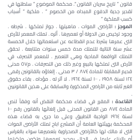
قانون ” تاريخ سريان القانون “. محكمة الموضوع ” سلطتها في
تقدير جدية الدفوع المبداه من الخصوم ” . ملكية ” أسباب
كسب الملكية ”
الموجز :
الأراضى الموات . ماهيتها . جواز تملكها . شرطه .
وجود ترخيص من الدولة أو تعميرها . أثره . تملك المعمر للأرض
التى عمرها بشرط عدم انقطاعه عن استعمالها خلال الخمسة
عشر سنة التالية للتملك مدة خمس سنوات متتابعة . تحقق
التملك الواقعة المادية وهى التعمير . للمعمر التصرف في
الأرض التى تملكها بالبيع وغير ذلك من التصرفات . م٥٧ مدنى
قديم المقابلة للمادة ٨٧٤ / ٣ مدنى . إلغاؤه بالقانونين رقمى
١٢٤ لسنة ١٩٥٨ ، ١٠٠ لسنة ١٩٦٤ . لا آثر له . مؤداه . بقاء حقوق
الغير ثابته من الأراضى المذكورة والسابقة على هذين القانونيين
.
القاعدة :
المقرر في قضاء محكمة النقض أنه وفقاً لنص
المادة ٨٧٤ من القانون المدنى قبل إلغائها بالقانون رقم ١٠٠
لسنة ١٩٦٤ الواجبة التطبيق وعلى ما جرى به قضاء هذه
المحكمة بهيئتها العامة أن المشرع اباح تملك الأراضى الموات
التى لا مالك لها كالأراضى الصحراوية بتعميرها سواء بالغراس
أو بالبناء عليها في الحال بمجرد تعميرها وتكون ملكيتها