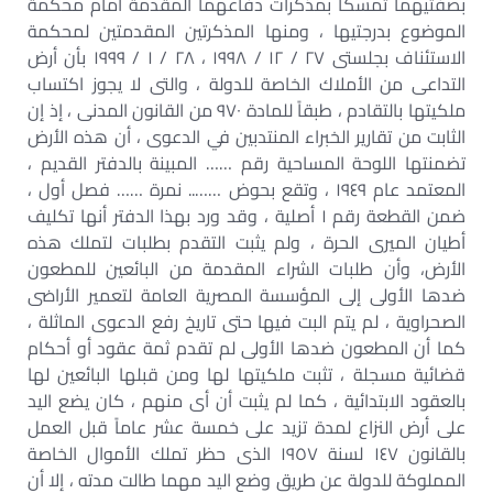
بصفتيهما تمسكا بمذكرات دفاعهما المقدمة أمام محكمة
الموضوع بدرجتيها ، ومنها المذكرتين المقدمتين لمحكمة
الاستئناف بجلستى ٢٧ / ١٢ / ١٩٩٨ ، ٢٨ / ١ / ١٩٩٩ بأن أرض
التداعى من الأملاك الخاصة للدولة ، والتى لا يجوز اكتساب
ملكيتها بالتقادم ، طبقاً للمادة ٩٧٠ من القانون المدنى ، إذ إن
الثابت من تقارير الخبراء المنتدبين في الدعوى ، أن هذه الأرض
تضمنتها اللوحة المساحية رقم …… المبينة بالدفتر القديم ،
المعتمد عام ١٩٤٩ ، وتقع بحوض …….. نمرة …… فصل أول ،
ضمن القطعة رقم ١ أصلية ، وقد ورد بهذا الدفتر أنها تكليف
أطيان الميرى الحرة ، ولم يثبت التقدم بطلبات لتملك هذه
الأرض، وأن طلبات الشراء المقدمة من البائعين للمطعون
ضدها الأولى إلى المؤسسة المصرية العامة لتعمير الأراضى
الصحراوية ، لم يتم البت فيها حتى تاريخ رفع الدعوى الماثلة ،
كما أن المطعون ضدها الأولى لم تقدم ثمة عقود أو أحكام
قضائية مسجلة ، تثبت ملكيتها لها ومن قبلها البائعين لها
بالعقود الابتدائية ، كما لم يثبت أن أى منهم ، كان يضع اليد
على أرض النزاع لمدة تزيد على خمسة عشر عاماً قبل العمل
بالقانون ١٤٧ لسنة ١٩٥٧ الذى حظر تملك الأموال الخاصة
المملوكة للدولة عن طريق وضع اليد مهما طالت مدته ، إلا أن