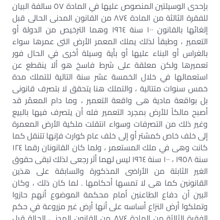
بإحدى الوسيلتين المنصوص عليها في المادة ٥٧ سالفة البيان
للفقرة الثالثة من المادة ٨٧٤ من القانون المدنى الحالى قبل
إلغائها بالقانون ١٠٠ سنة ١٩٦٤ وهما الترخيص من الدولة أو
التعمير ، وطبقاً لذلك يملك المعمر الأرض التى عمرها سواء
بالغراس أو البناء عليها أو بأية وسيلة أخرى في الحال فور
تعميرها ولكن معلقة على شرط فاسخ هو ألا ينقطع عن
استعمالها في خلال الخمسة عشر سنة التالية للتملك مدة
خمس سنوات متتالية ، والتملك هنا يتحقق لا بتصرف قانونى
بل بواقعة مادية هى واقعة التعمير ، وما دام المعمّر قد
أصبح مالكاً للأرض بمجرد التعمير فله أن يتصرف فيها بالبيع
وغير ذلك من التصرفات وسواء انتقلت ملكية الأرض المعمرة
إلى خلف خاص كمشتر أو إلى خلف عام كوارث فإنها تتنقل كما
كانت وهى في ملك المستعمر ، ولما كان القانونان رقما ١٢٤
سنة ١٩٥٨ ، ١٠٠ سنة ١٩٦٤ ليس لهما أثر رجعى لذلك تبقى حقوق
الغير الثابتة من الأراضى المذكورة والسابقة على هذين
القانونين كما هى لا تمسها أحكامها . لما كان ذلك ، وكان
البين أن دفاع الطاعنين أمام محكمة الموضوع أنهم حازوا
وتملكوا أرض النزاع أساسه على أنها أرض غير مزروعة في حكم
الفقرة الثالثة من المادة ٨٧٤ من القانون المدنى الحالة قبل