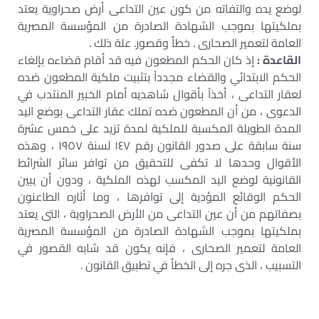
لوضع يده والتفاته من كون عين التداعى أرض صحراوية يعتد
بملكيتها بموجب الشهادة الصادرة من المؤسسة المصرية
العامة لتعمير الصحارى . خطأ وقصور. علة ذلك .
القاعدة :
إذ كان الحكم المطعون فيه قد أقام قضاءه بإلغاء
الحكم الابتدائي والقضاء مجدداً بتثبيت ملكية المطعون ضده
لعقار التداعى ، أخذاً بأقوال شاهديه أمام الخبير المنتدب في
الدعوى ، من أن المطعون ضده تملك عقار التداعى بوضع اليد
المدة الطويلة المكسبة للملكية لمدة تزيد على خمس عشرة
سنة سابقة على صدور القانون رقم ١٤٧ لسنة ١٩٥٧ ، وهذه
الأقوال وحدها لا تكفى للتحقيق من توافر سائر الشرائط
القانونية لوضع اليد المكسب لهذه الملكية ، ودون أن يبين
الحكم الوقائع المؤدية إلى توافرها ، وما أثاره الطاعنون
بصفاتهم من أن عين التداعى من الأرض الصحراوية ، التى يعتد
بملكيتها بموجب الشهادة الصادرة من المؤسسة المصرية
العامة لتعمير الصحارى ، فإنه يكون قد شابه القصور في
التسبيب ، الذى جره إلى الخطأ في تطبيق القانون .