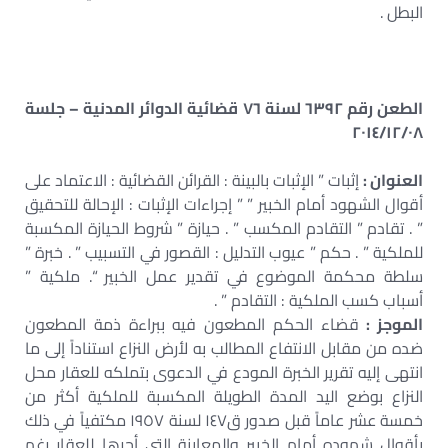
البطل .
الطعن رقم ٦٣٩٢ لسنة ٧٦ قضائية الدوائر المدنية – جلسة
٢٠١٤/١٢/٠٨
العنوان :
إثبات ” الإثبات بالبينة : القرائن القضائية : الاعتماد على
أقوال الشهود أمام الخبير ” ” إجراءات الإثبات : الإحالة للتحقيق
” . تقادم ” التقادم المكسب ” . حيازة ” شروط الحيازة المكسبة
للملكية ” . حكم ” عيوب التدليل : القصور في التسبيب ” . خبرة ”
سلطة محكمة الموضوع في تقدير عمل الخبير “. ملكية ”
أسباب كسب الملكية : التقادم ” .
الموجز :
قضاء الحكم المطعون فيه ببراءة ذمة المطعون
ضده من مقابل الانتفاع المطالب به لأرض النزاع استناداً إلى ما
انتهى إليه تقرير الخبرة المودع في الدعوى بتملكه للعقار محل
النزاع بوضع اليد المدة الطويلة المكسبة للملكية أكثر من
خمسة عشر عاماً قبل صدور ق١٤٧ لسنة ١٩٥٧ مكتفياً في ذلك
بأقوال شهوده أمام الخبير والمعاينة التى أجرها للعقار رغم