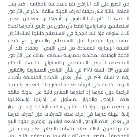
من الصور على تلك الأراضى يتم بالمخالفة لأحكامه ، كما بينت
المادة الثالثة عشر كيفية تصرف الهيئة سالفة الذكر في الأراضى
الخاضعة لأحكام هذا القانون أو تأجيرها أو استغلالها لغرض
استصلاحها واستزراعها فقط بأن يكون عن طريق تأجيرها لمدة
ثلاث سنوات فإذا ثبت الجدية في الاستصلاح خلالها تملك الأرض
لمستأجريها بقيمتها قبل الاستصلاح والاستزراع مع خصم
القيمة الإيجارية المسددة من ثمن الأرض ، ومفاد ذلك أن
الجهة الوحيدة المختصة بممارسة سلطات المالك على الأراضى
المخصصة لأغراض الاستصلاح والاستزراع الخاضعة لأحكام
القانون ١٤٣ لسنة ١٩٨١ في شأن الأراضى الصحراوية والقانون
رقم ٧ لسنة ١٩٩١ في شأن بعض الأحكام المتعلقة بأملاك
الدولة الخاصة هى الهيئة العامة لمشروعات التعمير والتنمية
الزراعية دون غيرها إذ اعتبرها المشرع نائبة عن الدولة مالكه
هذه الأراضى والجهاز المسئول عن إدارتها واستغلالها
والتصرف فيها ، وإذ خلا القانون سالف الإشارة إليه عن جواز
إنابة الهيئة غيرها في إجراء هذه التصرفات فإن تصرف غيرها
في بعض هذه الأراضى الخاضعة لولايتها وتوقيع عقود البيع
بشأنها تكون باطلة بطلانا متعلقا بالنظام العام ويجب على
المحكمة أن تقضى به من تلقاء نفسها لما يحققه القانون من