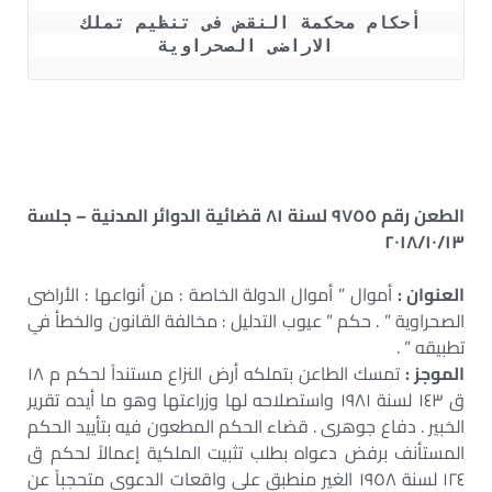
أحكام محكمة النقض فى تنظيم تملك 
الاراضى الصحراوية
الطعن رقم ٩٧٥٥ لسنة ٨١ قضائية الدوائر المدنية – جلسة
٢٠١٨/١٠/١٣
العنوان :
أموال ” أموال الدولة الخاصة : من أنواعها : الأراضى
الصحراوية ” . حكم ” عيوب التدليل : مخالفة القانون والخطأ في
تطبيقه ” .
الموجز :
تمسك الطاعن بتملكه أرض النزاع مستنداً لحكم م ١٨
ق ١٤٣ لسنة ١٩٨١ واستصلاحه لها وزراعتها وهو ما أيده تقرير
الخبير . دفاع جوهرى . قضاء الحكم المطعون فيه بتأييد الحكم
المستأنف برفض دعواه بطلب تثبيت الملكية إعمالاً لحكم ق
١٢٤ لسنة ١٩٥٨ الغير منطبق على واقعات الدعوى متحجباً عن