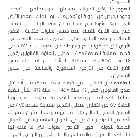
الملكية ” .
الموجز :
الأراضى الموات . ماهيتها . جواز تملكها . شرطه .
وجود ترخيص من الدولة أو تعميرها . أثره . تملك المعمر الأرض
التى عمرها بشرط عدم انقطاعه عن استعمالها خلال الخمسة
عشر سنة التالية للتملك مدة خمس سنوات متتالية . تحقق
التملك بالواقعة المادية وهى التعمير . للمعمر التصرف في
الأرض التى تملكها بالبيع وغير ذلك من التصرفات . م ٥٧ مدنى
قديم المقابلة للمادة ٨٧٤ / ٣ مدنى . إلغاؤه بالقانونين رقمى
١٢٤ لسنة ١٩٥٨ ، ١٠٠ لسنة ١٩٦٤ . لا أثر له . مؤداه . بقاء حقوق
الغير الثابتة من الأراضى المذكورة والسابقة على هذين
القانونين .
القاعدة :
إن المقرر – في قضاء هذه المحكمة – أنه قبل
صدور القانونين رقمى ١٢٤ سنة ١٩٥٨ ، ١٠٠ سنة ١٩٦٤ بشأن تنظيم
تملك الأراضى الصحراوية تعتبر الأراضى غير المزروعة التى ذكرتها
المادة ٥٧ من التقنين المدنى القديم المقابلة للمادة ٨٧٤ من
القانون المدنى الحالى كل أرض غير مزروعة لا تكون مملوكة
لأحد من الأفراد ولا تدخل في الأموال العامة ولا في الأموال
الخاصة للدولة ، فهى الأراضى الموات التى لا مالك لها
كالأراضى المتروكة والصحارى والجبال أى أنهاالأراضى التى لا