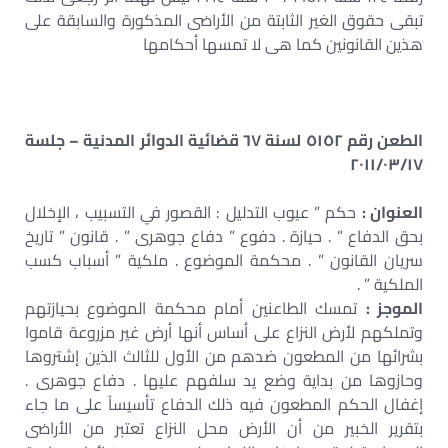
تبقى حقوق الغير الثابتة من الأراضى المذكورة والسابقة على
هذين القانونين كما هى لا تمسها أحكامها
الطعن رقم ٥١٥٢ لسنة ٦٧ قضائية الدوائر المدنية – جلسة
٢٠١١/٠٣/١٧
العنوان :
حكم ” عيوب التدليل : القصور في التسبيب ، الإخلال
بحق الدفاع ” . حيازة . دفوع ” دفاع جوهرى ” . قانون ” تاريخ
سريان القانون ” . محكمة الموضوع . ملكية ” أسباب كسب
الملكية ” .
الموجز :
تمسك الطاعنين أمام محكمة الموضوع بحيازتهم
وتملكهم لأرض النزاع على أساس أنها أرض غير مزروعة قاموا
بشرائها من المطعون ضدهم من الأول للثالث الذين إشتروها
وحازوها من بداية وضع يد سلفهم عليها . دفاع جوهرى .
إغفال الحكم المطعون فيه ذلك الدفاع تأسيساً على ما جاء
بتقرير الخبير من أن الأرض محل النزاع تعتبر من الأراضى