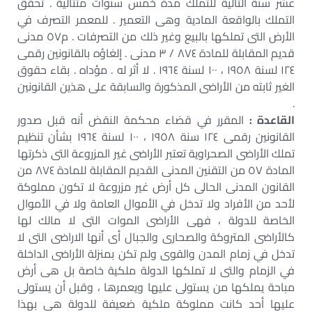
عشر سنة التالية للتملك مدة خمس سنوات متتالية . تحقق
التملك بالواقعة المادية وهى التعمير . للمعمر التصرف في
الأرض التى تملكها بالبيع وغير ذلك من التصرفات . م٥٧ مدنى
قديم المقابلة للمادة ٨٧٤ / ٣ مدنى . إلغاؤه بالقانونين رقمى
١٢٤ لسنة ١٩٥٨ ، ١٠٠ لسنة ١٩٦٤ . لا أثر له . مؤداه . بقاء حقوق
الغير ثابته من الأراضى المذكورة والسابقة على هذين القانونين
.
القاعدة :
المقرر في قضاء محكمة النقض أنه قبل صدور
القانونين رقمى ١٢٤ سنة ١٩٥٨ ، ١٠٠ لسنة ١٩٦٤ بشأن تنظيم
تملك الأراضى الصحراوية تعتبر الأراضى غير المزروعة التى ذكرتها
المادة ٥٧ من التقنين المدنى القديم المقابلة للمادة ٨٧٤ من
القانون المدنى الحالى كل أرض غير مزروعة لا تكون مملوكة
لأحد من الأفراد ولا تدخل في الأموال العامة ولا في الأموال
الخاصة للدولة ، فهى الأراضى الموات التى لا مالك لها
كالأراضى المتروكة والصحارى والجبال أى أنها الاراضى التى لا
تدخل في زمام المدن والقوى ولم تكن بمنزلة الأراضى الداخلة
في الزمام والتى لا تملكها الدولة ملكية خاصة بل هى أرض
مباحة يملكها من يستولى عليها ويعمرها ، وقبل أن يستولى
عليها أحد كانت مملوكة ملكية ضعيفة للدولة هى بهذا