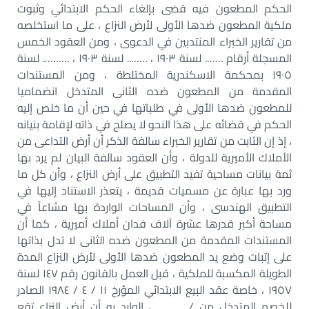
الحكم المطعون فيه قضى بإلغاء الحكم الابتدائي وثبوت
ملكية المطعون ضدها الأولى لأرض النزاع ، على ما استخلصه
من تقارير الخبراء المنتدبين في الدعوى ، ومن العقود الخمس
المسجلة أرقام ……. لسنة ١٩٠٣ ، …….. لسنة ١٩٠٣ ، ………. لسنة
١٩٠٥ بمحكمة الاسكندرية المختلطة ، ومن المستندات
المقدمة من المطعون ضده الثانى المتدخل انضماميا
للمطعون ضدها الأولى في طلباتها في حين أن ما خلص إليه
الحكم في قضائه على هذا النحو لا يصلح في ذاته لإقامة بنيانه
، إذ إن الثابت من تقارير الخبراء سالفة الذكر أن أرض التداعى من
الأملاك الأميرية للدولة ، وأن العقود سالفة البيان لم يرد بها
ثمة بيانات مساحية تفيد التطبيق على أرض النزاع ، وأن كل ما
ورد بها عبارة عن مسميات قديمة ، يتعذر الاستناد إليها في
التطبيق الهندسى ، وأن المساحات الواردة بها مشاعاً في
مساحة أكبر قدرها عشرة آلاف فدان أملاك أميرية ، كما أن
المستندات المقدمة من المطعون ضده الثانى لا تدل بذاتها
على إثبات وضع يد المطعون ضدها الأولى لأرض النزاع المدة
الطويلة المكسبة للملكية ، قبل العمل بالقانون رقم ١٤٧ لسنة
١٩٥٧ ، خاصة عقد البيع الابتدائي المؤرخ ١١ / ٤ / ١٩٨٤ الصادر
للخصم المتدخل من / ………. ، الوارد به أن أرض النزاع تقع