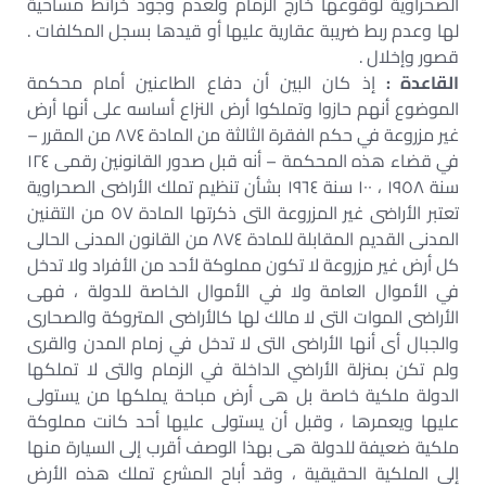
الصحراوية لوقوعها خارج الزمام ولعدم وجود خرائط مساحية
لها وعدم ربط ضريبة عقارية عليها أو قيدها بسجل المكلفات .
قصور وإخلال .
القاعدة :
إذ كان البين أن دفاع الطاعنين أمام محكمة
الموضوع أنهم حازوا وتملكوا أرض النزاع أساسه على أنها أرض
غير مزروعة في حكم الفقرة الثالثة من المادة ٨٧٤ من المقرر –
في قضاء هذه المحكمة – أنه قبل صدور القانونين رقمى ١٢٤
سنة ١٩٥٨ ، ١٠٠ سنة ١٩٦٤ بشأن تنظيم تملك الأراضى الصحراوية
تعتبر الأراضى غير المزروعة التى ذكرتها المادة ٥٧ من التقنين
المدنى القديم المقابلة للمادة ٨٧٤ من القانون المدنى الحالى
كل أرض غير مزروعة لا تكون مملوكة لأحد من الأفراد ولا تدخل
في الأموال العامة ولا في الأموال الخاصة للدولة ، فهى
الأراضى الموات التى لا مالك لها كالأراضى المتروكة والصحارى
والجبال أى أنها الأراضى التى لا تدخل في زمام المدن والقرى
ولم تكن بمنزلة الأراضي الداخلة في الزمام والتى لا تملكها
الدولة ملكية خاصة بل هى أرض مباحة يملكها من يستولى
عليها ويعمرها ، وقبل أن يستولى عليها أحد كانت مملوكة
ملكية ضعيفة للدولة هى بهذا الوصف أقرب إلى السيارة منها
إلى الملكية الحقيقية ، وقد أباح المشرع تملك هذه الأرض