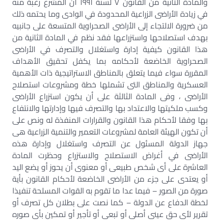
والمادة الثانية من القانون ٧ لسنة ١٩٩١ أن المشرع رغبة منه
في زيادة الأراضى الزراعية المحدودة في الوادى وما يحتمه ذلك
من ضرورة الالتجاء إلى الأراضى الصحراوية المتسعة على جانبيه
بهدف استصلاحها واستزراعها فقد نظم في المادة الثانية من
هذا القانون كيفية إدارة واستغلال والتصرف في الأراضى
الصحراوية الخاضعة لأحكامه بما يكفل تحقيق الأهداف
المقررة سواء فيما يتعلق بالمناطق الاستراتيجية ذات الأهمية
العسكرية والمناطق التى تشملها خطة ومشروعات استصلاح
الأراضى ، وفى المادة الثالثة على أن يكون استزراع الأراضى
وكسب ملكيتها والاعتداد بها والتصرف فيها وإدارتها والانتفاع
بها وفقا لأحكام هذا القانون والقرارات المنفذة له ونص على
أن تكون الهيئة العامة لمشروعات التعمير والتنمية الزراعية هى
جهاز الدولة المسئول عن التصرف واستغلال وإدارة هذه
الأراضى في أغراض الاستصلاح والاستزراع وحظرت المادة
العاشرة على أى شخص طبيعى أو معنوى أن يحوز أو يضع اليد
أو يعتدى على جزء من الأراضى الخاضعة لأحكام القانون بأية
صورة من الصور – فيما عدا ما تقوم به القوات المسلحة تنفيذا
لخطة الدفاع عن الدولة – كما نصت على بطلان كل تصرف أو
تقرير لأى حق عينى أصلى أو تبعى أو تأجير أو تمكين بأى صوره