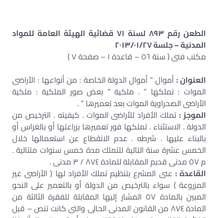
الطعن رقم ٨٩٣ لسنة ٧١ قضائية الهيئة العامة للمواد
المدنية – جلسة ٢٠١٣/٠١/٢٧
مكتب فنى ( سنة ٥٦ – قاعدة ١ – صفحة ٧ )
العنوان :
أموال ” أموال الدولة الخاصة : من أنواعها : الأراضى
الموات : تملكها ” . ملكية ” بعض صور الملكية : ملكية
الأراضى الصحراوية الموات بعد تعميرها ” .
الموجز :
تملك الأفراد للأراضى الموات . كيفيته . الترخيص من
الدولة . الاستثناء . تملكها فور تعميرها بزراعتها أو بالغراس أو
بالبناء عليها . شرطه . عدم الانقطاع عن استعمالها خلال
الخمس عشرة سنة التالية للتملك مدة خمس سنوات متتالية .
م ٥٧ مدنى قديم المقابلة للمادة ٨٧٤ / ٣ مدنى .
القاعدة :
عنى المشرع بتنظيم تملك الأفراد لها ( الأراضى غير
المزروعة ) سواء بالترخيص من الدولة أو بالتعمير على النحو
المبين بالمادة ٥٧ المشار إليها المقابلة للفقرة الثالثة من
المادة ٨٧٤ من القانون المدنى الحالى والتى كانت تنص – قبل