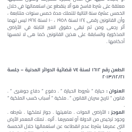
معلقة على شرط فاسخ هو ألا ينقطع عن استعمالها في خلال
الخمس عشرة سنة التالية للتملك مدة خمس سنوات متتابعة ،
وأن القانونين رقمى ١٢٤ لسنة ١٩٥٨ ، ١٠٠ لسنة ١٩٦٤ ليس لهما
أثر رجعى ومن ثم تبقى حقوق الغير الثابتة في الأراضى
المذكورة والسابقة على هذين القانونين كما هى لا تمسها
أحكامها .
الطعن رقم ١٦١٢ لسنة ٧٤ قضائية الدوائر المدنية – جلسة
٢٠١٣/١٢/٢١
العنوان :
حيازة ” شروط الحيازة ” . دفوع ” دفاع جوهرى ” .
قانون ” تاريخ سريان القانون ” . ملكية ” أسباب كسب الملكية ”
.
الموجز :
الأراضى الموات . ماهيتها . جواز تملكها . شرطه .
وجود ترخيص من الدولة أو تعميرها . أثره . تملك المعمر الأرض
التى عمرها بشرط عدم انقطاعه عن استعمالها خلال الخمسة