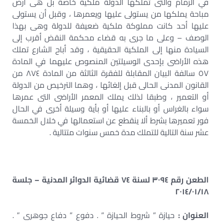
في الزمام والتى تملكها الدولة ملكية خاصة بل هى أرض
مباحة يملكها من يستولى عليها ويعمرها ، وقبل أن يستولى
عليها أحد كانت مملوكة ملكية ضعيفة للدولة وهى بهذا
الوصف – وعلى ما جرى به قضاء محكمة النقض أقرب إلى
السيادة منها إلى الملكية الحقيقية ، وقد أباح الشارع تملك
هذه الأراضى بإحدى الوسيلتين المنصوص عليهما في المادة
٥٧ سالفة البيان المقابلة للفقرة الثالثة من المادة ٨٧٤ من
القانون المدنى الحالى قبل إلغائها ، وهما الترخيص من الدولة
أو التعمير ، وطبقا لذلك يملك المعمر الأراضى التى عمرها
سواء بالغراس أو بالبناء عليها أو بأية وسيلة أخرى في الحال
فور تعميرها بشرط ألا ينقطع عن استعمالها في خلال الخمسة
عشر سنة التالية للتملك مدة خمس سنوات متتالية .
الطعن رقم ٣٠٩٤ لسنة ٧٤ قضائية الدوائر المدنية – جلسة
٢٠١٤/٠١/١٨
العنوان :
حيازة ” شروط الحيازة ” . دفوع ” دفاع جوهرى ” .