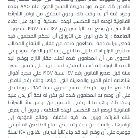
تناقص ذلك مع ما ورد بخريطة المسح الجوي عام ١٩٨٥ بعدم
وجود ثمة أثر له وقت ذلك ودون التحقق من توافر الشرائط
القانونية لوضع اليد المكسب لهذه الملكية أو الرد على دفاع
الطاعنين بأن وضع اليد تالياً لسريان ق ١٤٧ لسنة ١٩٥٧ . قصور .
القاعدة :
إذ كان البين من الأوراق أن الحكم المطعون فيه
قضى ببراءة ذمة المطعون ضده من مقابل الانتفاع المطالب
به لأرض النزاع استنادا إلى ما انتهي إليه تقرير الخبرة المودع في
الدعوى من أن المطعون ضده تملك عقار النزاع بوضع اليد
المدة الطويلة المكسبة للملكية لمدة تزيد علي خمس عشرة
سنة قبل صدور القانون رقم ١٤٧ لسنة ١٩٥٧ علي مجرد أقوال
شاهديه أمام الخبير والمعاينة التي أجراها وذلك رغم تناقض
ذلك مع ما ورد بخريطة المسح الجوي سنة ١٩٨٥ ، وبما يدل
علي أن وضع يد المطعون ضده لم يكن له ثمة أثر يدل عليه
وقت ذلك وهو ما لا يكفي للتحقق من توافر سائر الشرائط
القانونية لوضع اليد المكسب لهذه الملكية ، ودون أن يعرض
لتلك الشرائط ويبين بما فيه الكفاية الوقائع المؤدية إلى
توافرها ، والتفت عن بحث وتمحيص دفاع الطاعنين القائم في
جوهره علي أن وضع اليد قد جاء تالياً لسريان القانون ١٤٧ لسنة