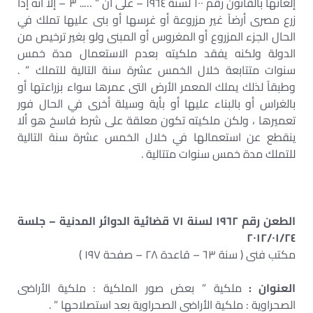
إلغائها بالقانون رقم ١٠٠ لسنة ١٩٦٤ – على أن ” ….. ٣ – إلا أنه إذا
زرع مصرى أرضاً غير مزروعة أو غرسها أو بنى عليها تملك في
الحال الجزء المزروع أو المغروس أو المبنى ولو بغير ترخيص من
الدولة ولكنه يفقد ملكيته بعدم الاستعمال مدة خمس
سنوات متتابعة خلال الخمس عشرة سنة التالية للتملك ” .
وطبقاً لذلك يملك المعمر الأرض التى عمرها سواء بزراعتها أو
بالغراس أو بالبناء عليها أو بأية وسيلة أخرى في الحال فور
تعميرها ، ولكن ملكيته تكون معلقة على شرط فاسخ هو ألا
ينقطع عن استعمالها في خلال الخمس عشرة سنة التالية
للتملك مدة خمس سنوات متتالية .
الطعن رقم ١٩٦٢ لسنة ٧١ قضائية الدوائر المدنية – جلسة
٢٠١٢/٠١/٢٤
مكتب فنى ( سنة ٦٣ – قاعدة ٢٨ – صفحة ١٩٧ )
العنوان :
ملكية ” بعض صور الملكية : ملكية الأراضى
الصحراوية : ملكية الأراضى الصحراوية بعد استصلاحها ” .