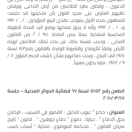
الدعوى ، وقضى بطرد الطاعنين من أرض التداعى وبرفض
طلبهم العارض على مجرد القول بأن ملكيتها قد خلصت
للمطعون ضده الأول بموجب عقدى البيع المؤرخين .. / .. / ١٩٩٠
و.. / .. / ١٩٩٢ وأنه لا يجوز تملكها بوضع اليد المدة الطويلة
المكسبة للملكية عملاً بنص المادة ٩٧٠ / ٢ من القانون
المدنى ، وحجب نفسه بذلك عن بحث تملك الطاعنين لهذه
الأرض وفقاً للأوضاع والشروط الواردة بالقانون رقم١٤٣ لسنة
١٩٨١ آنف البيان ، وبحث دفاعهم بشأن كشف الحصر المؤرخ ١١ /
٩ / ١٩٨٢ ، فإنه يكون معيباً .
الطعن رقم ٥١٥٢ لسنة ٦٧ قضائية الدوائر المدنية – جلسة
٢٠١١/٠٣/١٧
العنوان :
حكم ” عيوب التدليل : القصور في التسبيب ، الإخلال
بحق الدفاع ” . حيازة . دفوع ” دفاع جوهرى ” . قانون ” تاريخ
سريان القانون ” . محكمة الموضوع . ملكية ” أسباب كسب