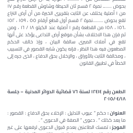
بحوض …….. نمرة ٢ قسم ثان الحيطة وشاوش القطعة رقم ١٧
من ١ أصلية يختلف عن الثابت بتقريرى الخبرة من أن أرض النزاع
تقع بحوض ………نمرة ٢ قسم أول قطع أرقام ٥٥ ، ١٥٩ ، ١٥٢
،١٥٦ ، ١٥٨ من القطعة رقم ١ أصلية عند الكيلو ١٨ / ١٦ ، ومن
ثم فإن هذا الاختلاف بشأن موقع أرض التداعى يؤكد على أنها
تقع في أملاك الميرى سالفة البيان ، وإذ خالف الحكم
المطعون فيه هذا النظر ، فإنه يكون شابه القصور في التسبيب
، ومخالفة الثابت بالأوراق ، والإخلال بحق الدفاع ، الذى جره إلى
الخطأ في تطبيق القانون
الطعن رقم ١٢٤١٤ لسنة ٧٦ قضائية الدوائر المدنية – جلسة
٢٠١٥/٠٤/١٨
العنوان :
حكم ” عيوب التدليل : الإخلاء بحق الدفاع : القصور :
ما يعد كذلك ” . دعوى ” الصفة في الدعوى ” .
الموجز :
تمسك الطاعنين بعدم قبول الدعوى لرفعها على غير