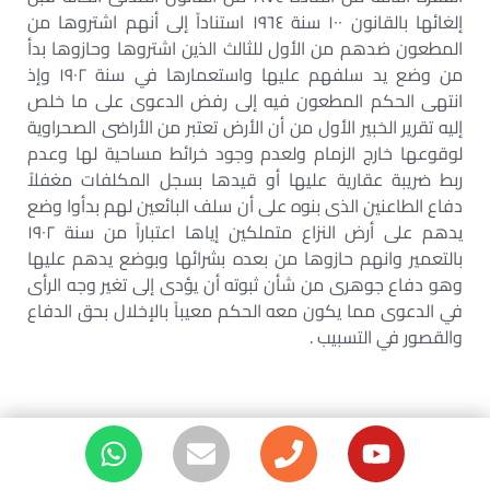
إلغائها بالقانون ١٠٠ سنة ١٩٦٤ استناداً إلى أنهم اشتروها من
المطعون ضدهم من الأول للثالث الذين اشتروها وحازوها بدأ
من وضع يد سلفهم عليها واستعمارها في سنة ١٩٠٢ وإذ
انتهى الحكم المطعون فيه إلى رفض الدعوى على ما خلص
إليه تقرير الخبير الأول من أن الأرض تعتبر من الأراضى الصحراوية
لوقوعها خارج الزمام ولعدم وجود خرائط مساحية لها وعدم
ربط ضريبة عقارية عليها أو قيدها بسجل المكلفات مغفلاً
دفاع الطاعنين الذى بنوه على أن سلف البائعين لهم بدأوا وضع
يدهم على أرض النزاع متملكين إياها اعتباراً من سنة ١٩٠٢
بالتعمير وانهم حازوها من بعده بشرائها وبوضع يدهم عليها
وهو دفاع جوهرى من شأن ثبوته أن يؤدى إلى تغير وجه الرأى
في الدعوى مما يكون معه الحكم معيباً بالإخلال بحق الدفاع
والقصور في التسبيب .
الطعن رقم ٤٥٢١ لسنة ٦٧ قضائية الدوائر المدنية – جلسة
٢٠١١/٠١/٠٨