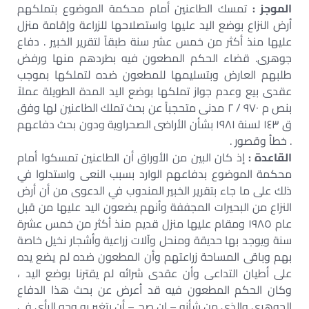
الموجز :
تمسك الطاعنين أمام محكمة الموضوع بتملكهم
أرض النزاع بوضع اليد عليها واستصلاحها للزراعة وإقامة منزل
عليها منذ أكثر من خمس عشر سنة طبقاً لتقرير الخبير . دفاع
جوهرى. قضاء الحكم المطعون فيه بطردهم منها ورفض
طلبهم العارض وبتسليمها للمطعون ضده لتملكها بموجب
عقدى بيع وعدم جواز تملكها بوضع اليد المدة الطويلة عملاً
بنص م ٩٧٠ / ٢ مدنى متحجباً عن بحث تملك الطاعنين لها وفق
ق ١٤٣ لسنة ١٩٨١ بشأن الأراضى الصحراوية ودون بحث دفاعهم
. خطأ وقصور .
القاعدة :
إذ كان البين من الأوراق أن الطاعنين تمسكوا أمام
محكمة الموضوع بدفاعهم الوارد بسبب النعى واستدلوا في
ذلك على ما جاء بتقرير الخبير المندوب في الدعوى من أن أرض
النزاع من البحيرات المجففة وأنهم يضعون اليد عليها من قبل
عام ١٩٨٥ ومقام عليها منزل قديم منذ أكثر من خمس عشرة
سنة ويوجد بها حديقة ومنحل وآلات زراعية وأشجار نخيل خاصة
بهم وباقى المساحة زراعتهم وأن المطعون ضده لم يضع يده
على أطيان التداعى وأن عقدى شرائه لم يقترنا بوضع اليد ،
وكان الحكم المطعون فيه قد أعرض عن بحث هذا الدفاع
الجوهرى والذى من شأنه – إن صح – أن يتغير به وجه الرأى في