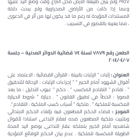
١٩٥٧ ولم يبين طبيعة الأرض محل النزاع وقت وضع اليد عليها
وعما إذا كانت من الأراضي الصحراوية ولم يبحث دلالة
المستندات المؤيدة له رغم ما قد يكون لها من أثر في الدعوى
، مما يعيبه بالقصور في التسبيب .
الطعن رقم ٧٨٧٩ لسنة ٧٤ قضائية الدوائر المدنية – جلسة
٢٠١٤/٠٤/٠٧
العنوان :
إثبات ” الإثبات بالبينة : القرائن القضائية : الاعتماد على
أقوال الشهود أمام الخبير ” ” إجراءات الإثبات : الإحالة للتحقيق
” . تقادم ” التقادم المكسب ” . حكم ” عيوب التدليل : ما يعد
قصورا : الخطأ في تطبيق القانون ” . حيازة ” شروط الحيازة
المكسبة للملكية ” . ملكية ” أسباب كسب الملكية : التقادم “.
الموجز :
قضاء الحكم المطعون فيه بإلغاء الحكم الابتدائي
وبتثبيت ملكية المطعون ضده لعقار التداعى استنادا لأقوال
شاهديه أمام الخبير بتملكه عقار التداعى بوضع اليد المدة
الطويلة المكسبة للملكية . عدم بيان الحكم الوقائع المؤدية