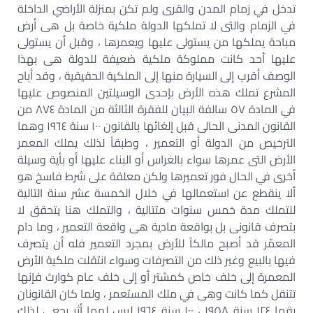
تدخل في زمام المدن والقرى ولم تكن بمنزلة الأراضي الداخلة
في الزمام والتى لا تملكها الدولة ملكية خاصة بل هى أرض
مباحة يملكها من يستولى عليها ويعمرها ، وقبل أن يستولى
عليها أحد كانت مملوكة ملكية ضعيفة للدولة هى بهذا
الوصف أقرب إلى السيارة منها إلى الملكية الحقيقية ، وقد أباح
المشرع تملك هذه الأرض بإحدى الوسيلتين المنصوص عليها
في المادة ٥٧ سالفة البيان للفقرة الثالثة من المادة ٨٧٤ من
القانون المدنى الحالى قبل إلغائها بالقانون ١٠٠ سنة ١٩٦٤ وهما
الترخيص من الدولة أو التعمير ، وطبقاً لذلك يملك المعمر
الأرض التى عمرها سواء بالغراس أو البناء عليها أو بأية وسيلة
أخرى في الحال فور تعميرها ولكن معلقة على شرط فاسخ هو
ألا ينقطع عن استعمالها في خلال الخمسة عشر سنة التالية
للتملك مدة خمس سنوات متتالية ، والتملك هنا يتحقق لا
بتصرف قانونى بل بواقعة مادية هى واقعة التعمير ، وما دام
المعمّر قد أصبح مالكاً للأرض بمجرد التعمير فله أن يتصرف
فيها بالبيع وغير ذلك من التصرفات وسواء انتقلت ملكية الأرض
المعمرة إلى خلف خاص كمشتر أو إلى خلف عام كوارث فإنها
تتنقل كما كانت وهى في ملك المستعمر ، ولما كان القانونان
رقما ١٢٤ سنة ١٩٥٨ ، ١٠٠ سنة ١٩٦٤ ليس لهما أثر رجعى لذلك