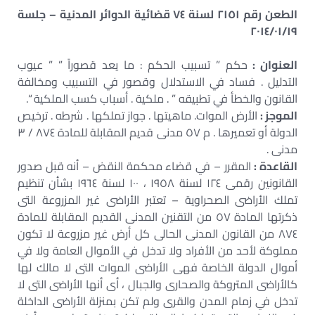
الطعن رقم ٢١٥١ لسنة ٧٤ قضائية الدوائر المدنية – جلسة
٢٠١٤/٠١/١٩
العنوان :
حكم ” تسبيب الحكم : ما يعد قصوراً ” ” عيوب
التدليل . فساد في الاستدلال وقصور في التسبيب ومخالفة
القانون والخطأ في تطبيقه ” . ملكية . أسباب كسب الملكية “.
الموجز :
الأرض الموات. ماهيتها . جواز تملكها . شرطه . ترخيص
الدولة أو تعميرها . م ٥٧ مدنى قديم المقابلة للمادة ٨٧٤ / ٣
مدنى .
القاعدة :
المقرر – في قضاء محكمة النقض – أنه قبل صدور
القانونين رقمى ١٢٤ لسنة ١٩٥٨ ، ١٠٠ لسنة ١٩٦٤ بشأن تنظيم
تملك الأراضى الصحراوية – تعتبر الأراضى غير المزروعة التى
ذكرتها المادة ٥٧ من التقنين المدنى القديم المقابلة للمادة
٨٧٤ من القانون المدنى الحالى كل أرض غير مزروعة لا تكون
مملوكة لأحد من الأفراد ولا تدخل في الأموال العامة ولا في
أموال الدولة الخاصة فهى الأراضى الموات التى لا مالك لها
كالأراضى المتروكة والصحارى والجبال ، أى أنها الأراضى التى لا
تدخل في زمام المدن والقرى ولم تكن بمنزلة الأراضى الداخلة