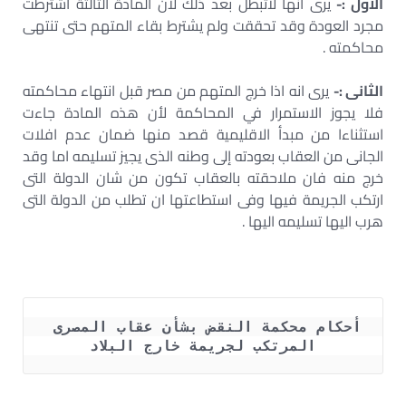
الاول :-
يرى انها لاتبطل بعد ذلك لان المادة الثالثة اشترطت
مجرد العودة وقد تحققت ولم يشترط بقاء المتهم حتى تنتهى
محاكمته .
الثانى :-
يرى انه اذا خرج المتهم من مصر قبل انتهاء محاكمته
فلا يجوز الاستمرار في المحاكمة لأن هذه المادة جاءت
استثناءا من مبدأ الاقليمية قصد منها ضمان عدم افلات
الجانى من العقاب بعودته إلى وطنه الذى يجيز تسليمه اما وقد
خرج منه فان ملاحقته بالعقاب تكون من شان الدولة التى
ارتكب الجريمة فيها وفى استطاعتها ان تطلب من الدولة التى
هرب اليها تسليمه اليها .
أحكام محكمة النقض بشأن عقاب المصرى 
المرتكب لجريمة خارج البلاد