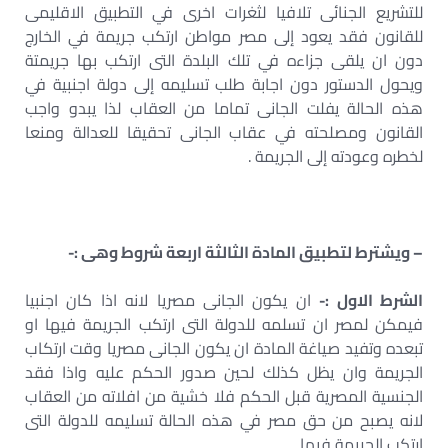
للتشريع الجنائى تلافيا لثغرات اخرى في التطبيق الاقليمى
للقانون فقد يعود إلى مصر مواطن ارتكب جريمة في الخارج
دون ان يلقى جزاءه في تلك البلدة التى ارتكب بها جريمتة
ويحول الدستور دون اجابة طلب تسليمه إلى دولة اجنبية في
هذه الحالة يفلت الجانى تماما من العقاب لذا يبدو واجب
القانون ومصلحته في عقاب الجانى تحقيقا للعدالة ومنعا
لخطره وعودته إلى الجريمة .
– ويشترط لتطبيق المادة الثالثة اربعة شروط وهى :-
الشرط الاول :-
ان يكون الجانى مصريا لانه اذا كان اجنبيا
فيمكن لمصر ان تسلمه للدولة التى ارتكب الجريمة فيها او
تبعده وتفيد صياغة المادة ان يكون الجانى مصريا وقت ارتكاب
الجريمة وان يظل كذلك لحين صدور الحكم عليه واذا فقد
الجنسية المصرية قبل الحكم فلا خشية من افلاته من العقاب
لانه يصبح من حق مصر في هذه الحالة تسليمه للدولة التى
ارتكب الجريمة فيها .