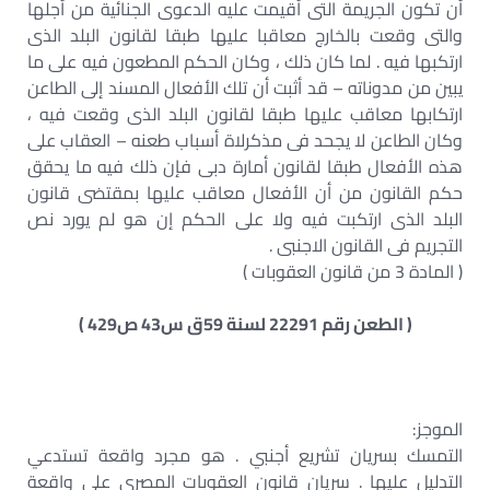
أن تكون الجريمة التى أقيمت عليه الدعوى الجنائية من أجلها
والتى وقعت بالخارج معاقبا عليها طبقا لقانون البلد الذى
ارتكبها فيه . لما كان ذلك ، وكان الحكم المطعون فيه على ما
يبين من مدوناته – قد أثبت أن تلك الأفعال المسند إلى الطاعن
ارتكابها معاقب عليها طبقا لقانون البلد الذى وقعت فيه ،
وكان الطاعن لا يجحد فى مذكرلاة أسباب طعنه – العقاب على
هذه الأفعال طبقا لقانون أمارة دبى فإن ذلك فيه ما يحقق
حكم القانون من أن الأفعال معاقب عليها بمقتضى قانون
البلد الذى ارتكبت فيه ولا على الحكم إن هو لم يورد نص
التجريم فى القانون الاجنبى .
( المادة 3 من قانون العقوبات )
( الطعن رقم 22291 لسنة 59ق س43 ص429 )
الموجز:
التمسك بسريان تشريع أجنبي . هو مجرد واقعة تستدعي
التدليل عليها . سريان قانون العقوبات المصري علي واقعة