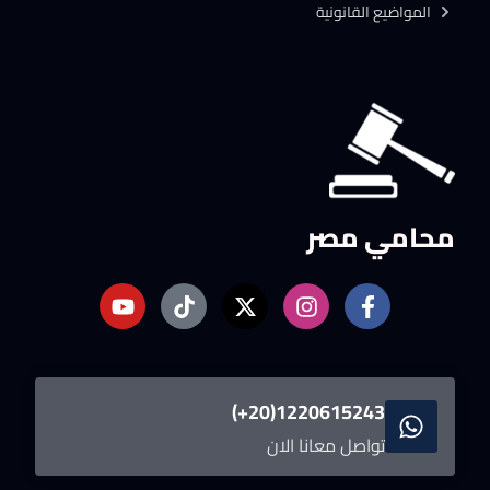
المواضيع القانونية
محامي مصر
1220615243(20+)
تواصل معانا الان