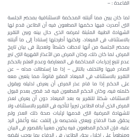
القاعدة : –
لما كان يبين مما أثبتته المحكمة الاستئنافية بمحضر الجلسة
التى أصدرت فيها حكمها المطعون فيه أن الطاعن قدم لها
الشهادة الطبية المثبتة لمرضه الذى حال بينه وبين التقرير
بالاستئناف فى الميعاد، ولكنها أطرحتها إستناداً إلى ما أثبتته
بمحضر الجلسة من أنها لاحظت كشطاً وتعديلاً فى بيان تاريخ
المرض. لما كان ذلك، وكان المرض من الأعذار القهرية التى تبرر
عدم تتبع إجراءات المحاكمة فى المعارضة وعدم العلم بالحكم
الصادر فيها والتخلف بالتالى – إذا ما إستطالت مدته – عن
التقرير بالاستئناف فى الميعاد المقرر قانوناً، مما يتعين معه
على الحكم إذا ما قام عذر المرض أن يعرض لدليله ويقول
كلمته فيه، وكان الحكم المطعون فيه قد قضى بعدم قبول
الاستئناف شكلاً للتقرير به بعد الميعاد دون أن يعرض لعذر
المرض الذى أبداه الطاعن تبريراً لتأخره فى التقرير بالاستئناف ولا
للشهادة المرضية التى قدمها لإثبات صحة ذلك العذر ولم
يحقق هذا الدفاع ويعنى بتمحيصه بل إلتفت عنه وأغفل الرد
عليه، فإن الحكم المطعون فيه يكون معيباً بالقصور فى البيان
ومنطوياً على إخلال بحق الطاعن فى الدفاع بما يوجب نقضه