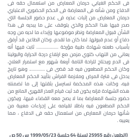
فى الحكم الغيابي حرمان المعارض من استعمال حقه فى
الدفاع ومن شأنه فى المعارضة فى الحكم الحضوري الاعتباري
حرمان المعارض من إثبات عذره فى عدم حضور الجلسة التي
صدر فيها هذا الحكم والذي يتوقف على ما يبديه فى هذا
الشأن قبول المعارضة ونظر موضوعها وإبداء ما لديه من وجه
دفاع أو عدم قبولها. لما كان ما تقدم، وكان الطاعن قد أرفق
بأسباب طعنه شهادة طبية مؤرخة ……………… ثابت فيها أنه
يعاني من التهاب كلوي مزمن مع ارتفاع درجة الحرارة والبولينا
فى الدم ويحتاج للراحة التامة أربعة شهور مع استمرار العلاج،
وكان الحكم المطعون فيه قد قضى فى …………. وهو تاريخ
يدخل فى فترة المرض وملازمة الفراش بتأييد الحكم المعارض
فيه، وكانت هذه المحكمة تسترسل بثقتها إلى ما تضمنته
هذه الشهادة فإنه يكون قد ثبت قيام العذر القهري المانع من
حضور جلسة المعارضة بما لا يصح معه القضاء فيها، ويكون
الحكم المطعون فيه باطلا لقيامه على إجراءات معيبة من
شأنها حرمان المعارض من استعمال حقه فى الدفاع ، مما
يعيبه .
(الطعن رقم 25955 لسنة 64 جلسة 1999/05/23 س 50 ص