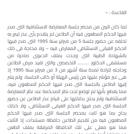
القاعدة : –
لما كان البين من محضر جلسة المعارضة الاستئنافية التى صدر
فيها الحكم المطعون فيه أن الطاعن لم يتقدم بأى عذر ليبرر به
تخلفه عن حضور جلسة 5 من فبراير سنة 1995 التى صدر فيها
الحكم الغيابى الاستئنافى المعارض فيه – ولا محاجة فى ذلك
بالشهادة الطبية التى وجدت بملف الدعوى صادرة من
مستشفى الدكتور ………. التخصصى والتى تفيد مرض الطاعن
وحاجته للراحة لمدة ستة أشهر من 3 من فبراير سنة 1995 إذ
هى غير مؤشر عليها من رئيس الهيئة أو كاتب الجلسة، ولم يشر
إليها الطاعن بالجلسة التى صدر فيها الحكم المطعون فيه،
مما يقطع بأنها لم توضع تحت نظر المحكمة عند نظر المعارضة
الاستئنافية ولم يحتج بدلالتها على قيام عذر الطاعن عن حضور
الجلسة التى صدر فيها الحكم الغيابى الاستئنافى، ولا كذلك
يحاج بما هو ثابت بمحضر الجلسة التى صدر فيها الحكم
المطعون فيه من تقديم الطاعن حافظة مستندات، إذ الثابت
مما هو معلى على تلك الحافظة المرفقة بملف الطعن