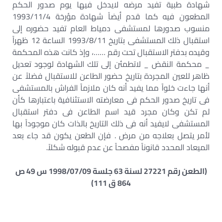
شهادة طبية تفيد مرضه لايدخل فيها يوم صدور الحكم
المطعون فيه كما قدم أيضاً شهادة مؤرخة 1993/11/4
منسوب صدورها لمستشفى دمياط العام تفيد حضوره إلى
استقبال ذلك المستشفى بتاريخ 1993/8/11 الساعة 12 ظهراً
وقيده بدفتر الاستقبال تحت رقم ……، وإذ كانت هذه المحكمة
_ محكمة النقض _ لاتطمئن إلى تلك الشهادة لوجود تعديل
ظاهر للعين المجردة بتاريخ حضور الطاعن للاستقبال فضلاً عن
أنها جاءت خلواً مما يفيد أنه كان ملازماً الفراش بالمستشفى
فى تاريخ صدور الحكم فى معارضته الاستئنافية باعتبارها كأن
لم تكن وكان مجرد قيد اسم الطاعن فى دفتر استقبال
المستشفى لايفيد أنه فى ذلك التاريخ بالذات كان موجوداً بها
لأمر يتصل بعلاجه من مرض . فإن الطعن يكون قد جاء بعد
الميعاد المحدد قانوناً مفصحاً عن عدم قبوله شكلاً.
(الطعن رقم 27221 لسنة 63 جلسة 1998/07/09 س 49 ص
864 ق 111)