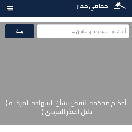
محامي مصر
أسئلة شائع
الخدمات الق
المكتبة الق
بحث
أحكام محكمة النقض بشأن الشهادة المرضية (
دليل العذر المرضى )