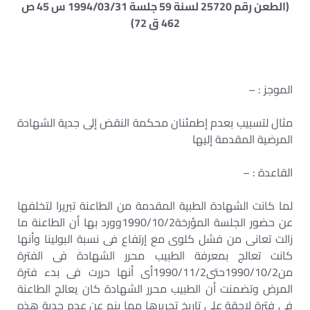
(الطعن رقم 25720 لسنة 59 جلسة 1994/03/31 س 45 ص
462 ق 72)
الموجز : –
مثال لتسبيب بعدم إطمئنان محكمة النقض إلى جدية الشهادة
المرضية المقدمة إليها
القاعدة : –
لما كانت الشهادة الطبية المقدمة من الطاعنة تبريرا لتخلفها
عن حضور الجلسة المؤرخة1990/10/2وورد بها أن الطاعنة ما
زالت تعانى من فشل كلوى مع إرتفاع فى نسبة البولينا وأنها
كانت تعالج بمعرفة الطبيب محرر الشهادة فى الفترة
من1990/10/2حتى1990/11/2أى أنها حررت فى بدء فترة
المرض وتضمنت أن الطبيب محرر الشهادة كان يعالج الطاعنة
فى فترة لاحقة على تاريخ تحريرها مما ينم عن عدم جدية هذه