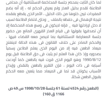
لما كان الثابت بمحضر جلسة المحاكمة الاستئنافية أن محامى
الطاعنة تقدم بدليل العذر ولم يعرض الحكم له ، إلا أنه بضم
المفردات تبين خلوها من ذلك الدليل ، الأمر الذى يقطع بفقده
نتيجة الإهمال فى حفظه بالملف _ وحتى لاتضار الطاعنة لسبب
لا دخل لإرادتها فيه _ فإنه لايكون فى وسع هذه المحكمة إلا
أن تصدقها بقولها فى قيام العذر القهرى المانع من حضور
جلسة المعارضة الاستئنافية بما لايصح معه القضاء فيها ،
والحكم الصادر على خلاف القانون فى هذه الحالة لاينفتح
ميعاد الطعن فيه إلا من اليوم الذى يعلم الطاعن رسمياً
بصدوره وإذ كان هذا العلم لم يثبت فى حق الطاعنة قبل يوم
1990/8/12 وهو اليوم الذى قررت فيه بالطعن كما أودعت
أسبابه فى ذات اليوم ، فإن التقرير بالطعن بالنقض وإيداع
الأسباب يكونان قد تما فى الميعاد مما يتعين معه الحكم
بقبول الطعن شكلاً.
(الطعن رقم 4524 لسنة 61 جلسة 1998/10/28 س 49 ص
1166 ق 160)