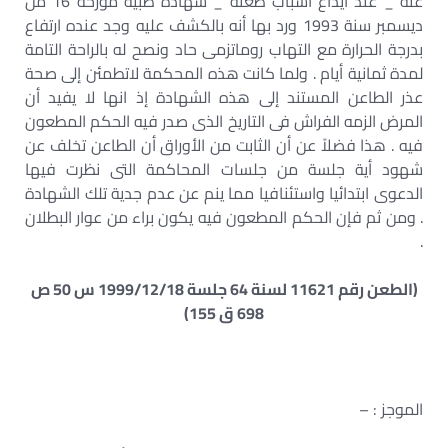
عنه _ عند ايداع أسباب طعنه _ شهادة طبية مؤرخه 16 من
ديسمبر سنة 1993 ورد بها أنه بالكشف عليه وجد عنده ارتفاع
بدرجة الحرارة مع التهاب روماتزمى حاد ونصح له بالراحة التامة
لمدة ثمانية أيام . ولما كانت هذه المحكمة لاتطمئن إلى صحة
عذر الطاعن المستند إلى هذه الشهادة إذ انها لا يفيد أن
المرض الزمه الفراش فى التاريخ الذى صدر فيه الحكم المطعون
فيه . هذا فضلاً عن أن الثابت من الأوراق أن الطاعن تخلف عن
شهود أية جلسة من جلسات المحاكمة التى نظرت فيها
الدعوى ابتدائيا واستئنافيا مما ينم عن عدم جدية تلك الشهادة
. ومن ثم فإن الحكم المطعون فيه يكون براء من عوار البطلان
.
(الطعن رقم 11621 لسنة 64 جلسة 1999/12/18 س 50 ص
698 ق 155)
الموجز : –