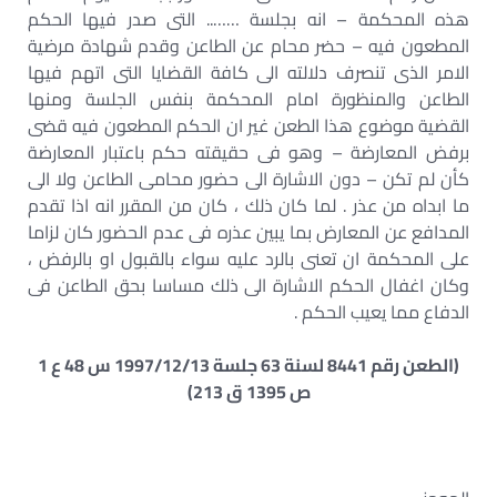
هذه المحكمة – انه بجلسة …….. التى صدر فيها الحكم
المطعون فيه – حضر محام عن الطاعن وقدم شهادة مرضية
الامر الذى تنصرف دلالته الى كافة القضايا التى اتهم فيها
الطاعن والمنظورة امام المحكمة بنفس الجلسة ومنها
القضية موضوع هذا الطعن غير ان الحكم المطعون فيه قضى
برفض المعارضة – وهو فى حقيقته حكم باعتبار المعارضة
كأن لم تكن – دون الاشارة الى حضور محامى الطاعن ولا الى
ما ابداه من عذر . لما كان ذلك ، كان من المقرر انه اذا تقدم
المدافع عن المعارض بما يبين عذره فى عدم الحضور كان لزاما
على المحكمة ان تعنى بالرد عليه سواء بالقبول او بالرفض ،
وكان اغفال الحكم الاشارة الى ذلك مساسا بحق الطاعن فى
الدفاع مما يعيب الحكم .
(الطعن رقم 8441 لسنة 63 جلسة 1997/12/13 س 48 ع 1
ص 1395 ق 213)