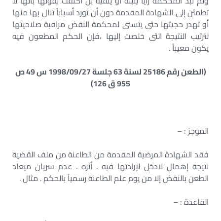
ولم تبد المحكمة رأياً يثبته أو ينفيه بل اكتفت بقولها بأنها لا
تطمئن إلى الشهادة المقدمة دون أن تورد أسباباً تنال بها منها
أو تهدر حجيتها حتى يتسنى لمحكمة النقض مراقبة صلاحيتها
لترتيب النتيجة التى خلصت إليها ،فإن الحكم المطعون فيه
يكون معيباً .
(الطعن رقم 25186 لسنة 63 جلسة 1998/09/27 س 49 ص
955 ق 126)
الموجز : –
فقد الشهادة المرضية المقدمة من الطاعنة من ملف القضية
نتيجة إهمال لادخل لإرادتها فيه . أثره . عدم سريان ميعاد
الطعن بالنقض إلا من يوم علم الطاعنة رسمياً بالحكم . مثال .
القاعدة : –