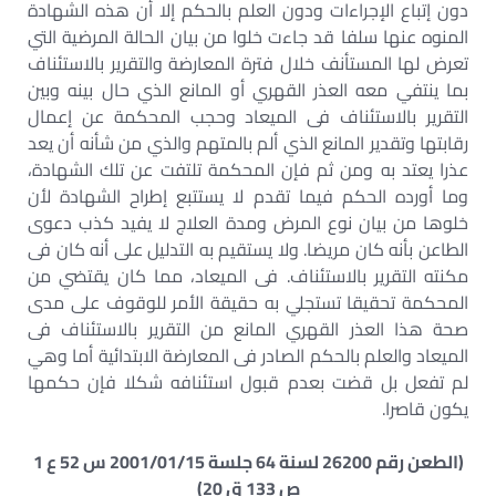
دون إتباع الإجراءات ودون العلم بالحكم إلا أن هذه الشهادة
المنوه عنها سلفا قد جاءت خلوا من بيان الحالة المرضية التي
تعرض لها المستأنف خلال فترة المعارضة والتقرير بالاستئناف
بما ينتفي معه العذر القهري أو المانع الذي حال بينه وبين
التقرير بالاستئناف فى الميعاد وحجب المحكمة عن إعمال
رقابتها وتقدير المانع الذي ألم بالمتهم والذي من شأنه أن يعد
عذرا يعتد به ومن ثم فإن المحكمة تلتفت عن تلك الشهادة،
وما أورده الحكم فيما تقدم لا يستتبع إطراح الشهادة لأن
خلوها من بيان نوع المرض ومدة العلاج لا يفيد كذب دعوى
الطاعن بأنه كان مريضا. ولا يستقيم به التدليل على أنه كان فى
مكنته التقرير بالاستئناف. فى الميعاد، مما كان يقتضي من
المحكمة تحقيقا تستجلي به حقيقة الأمر للوقوف على مدى
صحة هذا العذر القهري المانع من التقرير بالاستئناف فى
الميعاد والعلم بالحكم الصادر فى المعارضة الابتدائية أما وهي
لم تفعل بل قضت بعدم قبول استئنافه شكلا فإن حكمها
يكون قاصرا.
(الطعن رقم 26200 لسنة 64 جلسة 2001/01/15 س 52 ع 1
ص 133 ق 20)