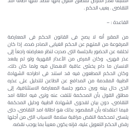
المثبتة لعذر المرض لمطلق القول بانها قصد منها اطالة أمد
التقاضى . يعيب الحكم .
القاعدة : –
من المقرر أنه لا يصح فى القانون الحكم فى المعارضة
المرفوعة من المتهم عن الحكم الغيابى الصادر ضده، إذا كان
تخلفه عن الحضور بالجلسة التى صدرت لنظر معارضته راجعاً إلى
عذر قهرى، وكان المرض من الأعذار القهرية ولو لم يقعد
الانسان ما دام يخشى عاقبة الاهمال فيه ولما كان ذلك،
وكان الحكم المطعون فيه قد استند فى اطراحه الشهادة
الطبية المقدمة من المدافع عن الطاعن للتدليل على عذره
الذى حال بينه وبين حضور جلسة المعارضة الاستئنافية، إلى
مطلق القول بأن المحكمة تلتفت عنه وترى فيه اطالة امد
التقاضى، دون بيان لفحوى الشهادة الطبية ودليل المحكمة
فيما اعتقدته بأن المقصود بذلك هو اطالة امد التقاضى، حتى
يتسنى لمحكمة النقض مراقبة سلامة الاسباب التى من أجلها
رفض الحكم التعويل عليه، فإنه يكون معيباً بما يوجب نقضه.