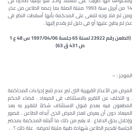
ومحتواها أنها طويت على مستند واحد هو برقية صادرة فى
14 من أبريل سنة 1993 منبتة الصلة بما زعمه الطاعن من عذر،
ومن ثم فلا وجه للنعى على المحكمة بأنها أسقطت النظر فى
عذر لم يطرح عليها أو فى دليل لم يقدم إليها .
(الطعن رقم 23922 لسنة 65 جلسة 1997/04/06 س 48 ع 1
ص 431 ق 63)
الموجز : –
المرض من الأعذار القهرية التى تبرر عدم تتبع إجراءات المحاكمة
. و التخلف عن التقرير بالاستئناف فى الميعاد . قضاء الحكم
المطعون فيه بعدم قبول الاستئناف شكلاً للتقرير به بعد
الميعاد دون أن يعرض لعذر المرض الذى أبداه الطاعن . قصور
وإخلال بحق الدفاع . لا يغير من ذلك ما أثبتته المحكمة بمحضر
الجلسة تقديم الطاعن شهادة طبية مثبتة لمرضه . علة ذلك ؟ . .