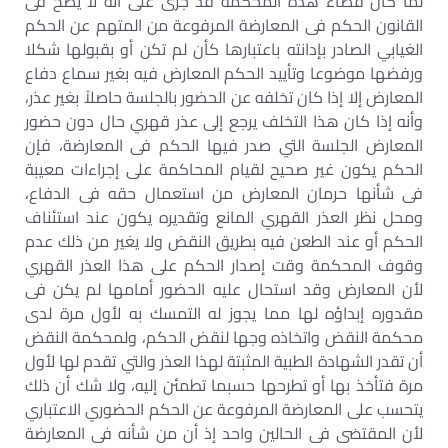
لما كان قضاء هذه المحكمة قد جرى على أنه لا يصح فى
القانون الحكم فى المعارضة المرفوعة من المتهم عن الحكم
الغيابي الصادر بإدانته باعتبارها كأن لم تكن أو بقبولها شكلا
ورفضها موضوعا وتأييد الحكم المعارض فيه بغير سماع دفاع
المعارض إلا إذا كان تخلفه عن الحضور بالجلسة حاصلاً بغير عذر،
وأنه إذا كان هذا التخلف يرجع إلى عذر قهري حال دون حضور
المعارض الجلسة التي صدر فيها الحكم فى المعارضة، فإن
الحكم يكون غير صحيح لقيام المحاكمة على إجراءات معيبة
فى شأنها حرمان المعارض من استعمال حقه فى الدفاع،
ومحل نظر العذر القهري المانع وتقديره يكون عند استئناف
الحكم أو عند الطعن فيه بطريق النقض ولا يغير من ذلك عدم
وقوف المحكمة وقت إصدار الحكم على هذا العذر القهري
لأن المعارض وقد استحال عليه الحضور أمامها لم يكن فى
مقدوره إبداؤه لها مما يجوز له التمسك به لأول مرة لدى
محكمة النقض واتخاذه وجها لنقض الحكم، ولمحكمة النقض
أن تقدر الشهادة الطبية المثبتة لهذا العذر والتي تقدم لها لأول
مرة فتأخذ بها أو تطرحها حسبما تطمئن إليه، ولا شك أن ذلك
يتحسب على المعارضة المرفوعة عن الحكم الحضوري الاعتباري
لأن المقتضى فى الحالين واحد إذ أن من شأنه فى المعارضة