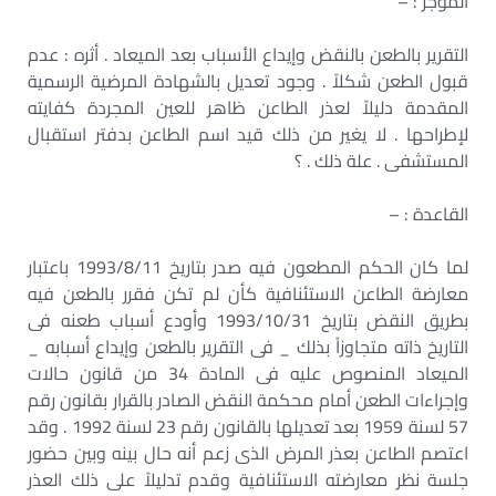
الموجز : –
التقرير بالطعن بالنقض وإيداع الأسباب بعد الميعاد . أثره : عدم
قبول الطعن شكلاً . وجود تعديل بالشهادة المرضية الرسمية
المقدمة دليلاً لعذر الطاعن ظاهر للعين المجردة كفايته
لإطراحها . لا يغير من ذلك قيد اسم الطاعن بدفتر استقبال
المستشفى . علة ذلك . ؟
القاعدة : –
لما كان الحكم المطعون فيه صدر بتاريخ 1993/8/11 باعتبار
معارضة الطاعن الاستئنافية كأن لم تكن فقرر بالطعن فيه
بطريق النقض بتاريخ 1993/10/31 وأودع أسباب طعنه فى
التاريخ ذاته متجاوزاً بذلك _ فى التقرير بالطعن وإيداع أسبابه _
الميعاد المنصوص عليه فى المادة 34 من قانون حالات
وإجراءات الطعن أمام محكمة النقض الصادر بالقرار بقانون رقم
57 لسنة 1959 بعد تعديلها بالقانون رقم 23 لسنة 1992 . وقد
اعتصم الطاعن بعذر المرض الذى زعم أنه حال بينه وبين حضور
جلسة نظر معارضته الاستئنافية وقدم تدليلاً على ذلك العذر