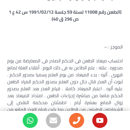
(الطعن رقم 11008 لسنة 59 جلسة 1991/02/12 س 42 ع 1
ص 296 ق 40)
الموجز : –
احتساب ميعاد الطعن فى الحكم الصادر فى المعارضة من يوم
صدوره . علته : علم الطاعن به فى ذلك اليوم . أنتقاء العلة لمانع
قهرى . أثره : بدء الميعاد من يوم العلم رسميا بصدور الحكم .
ثبوت أن العذر قال حال دون العلم بصدور الحكم المراد الطعن
عليه أثره . اعتبار الميعاد كاملا . قيام العذر بعد العلم بصدور
الحكم مانعا من مباشرة إجراءات الطعن . امتداد الميعاد بعد
زوال المانع بعشرة أيام . اطمئنان محكمة النقض إلى
الشهادتين الطبيتين من الطاعن بما يثبت قيام العذر المانع من
حضور جلسة المعارضة . أثر ذلك ؟