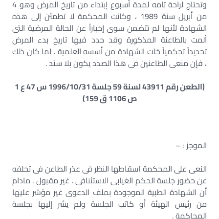
وتحتاج لراحة تامه لمدة أسبوع إبتداء من تاريخ المرض وهو 4
من أبريل سنة 1989 ، وكانت المحكمة لا تطمئن إلى هذه
الشهادة لأنها لم تتضمن سوى إخباراً عن الحالة المرضية التى
ألمت بالطاعنة المذكورة وقد حدد فيها تاريخ بدء المرض
تحديداً تحكمياً خلت الشهادة من أسسه العلمية . لما كان ذلك
، فإن منعى الطاعنين فى هذا الصدد يكون بلا سند .
(الطعن رقم 43911 لسنة 59 جلسة 1996/10/31 س 47 ع 1
ص 1106 ق 159)
الموجز : –
النعى على المحكمة اسقاطها النظر فى عذر الطاعن فى تخلفه
عن حضور جلسة الحكم الغيابى الاستئنافى . غير مقبول . مادام
أن الشهادة الطبية الموجودة بملف الدعوى غير مؤشر عليها
من رئيس الهيئة أو كاتب الجلسة ولم يشر إليها بجلسة
المحاكمة .