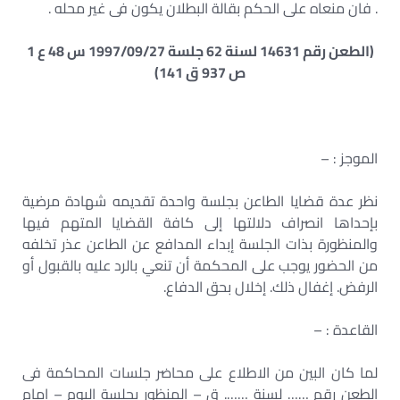
. فان منعاه على الحكم بقالة البطلان يكون فى غير محله .
(الطعن رقم 14631 لسنة 62 جلسة 1997/09/27 س 48 ع 1
ص 937 ق 141)
الموجز : –
نظر عدة قضايا الطاعن بجلسة واحدة تقديمه شهادة مرضية
بإحداها انصراف دلالتها إلى كافة القضايا المتهم فيها
والمنظورة بذات الجلسة إبداء المدافع عن الطاعن عذر تخلفه
من الحضور يوجب على المحكمة أن تنعي بالرد عليه بالقبول أو
الرفض. إغفال ذلك. إخلال بحق الدفاع.
القاعدة : –
لما كان البين من الاطلاع على محاضر جلسات المحاكمة فى
الطعن رقم …… لسنة ……. ق – المنظور بجلسة اليوم – امام