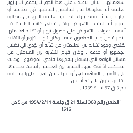
استعمالها ، الا أن الاعتداء علي هذا الحق لا يتحقق الا بتزوير
العلامة أو بتقليدها من المزاحمين لصاحبها في صناعته أو
تجارته وعندئذ فقط يتولد لصاحب العلامة الحق في مطالبة
المزور أو المقلد بالتعويض واذن فمتي كانت الطاعنة قد
أسست دعواها بالتعويض علي حصول تزوير أو تقليد لعلامتها
التجارية من جانب المطعون عليه ، وكان ثبوت التزوير أو التقليد
يقتضي وجود تشابه بين العلامتين من شأنه أن يؤدي الي تضليل
الجمهور أو خدعه ، وكان قيام التشابه بين العلامتين من
مسائل الواقع التي يستقل بتقديرها قاضي الموضوع ، وكانت
المحكمة اذ نفت وجود التشابه بين العلامتين أقامت قضاءها
علي الأسباب السائغة التي أوردتها ، فان النعي عليها بمخالفة
القانون يكون علي غير أساس .
( م 3 ق 57 لسنة 1939 )
( الطعن رقم 369 لسنة 21 ق جلسة 1954/2/11 س 5 ص
516)