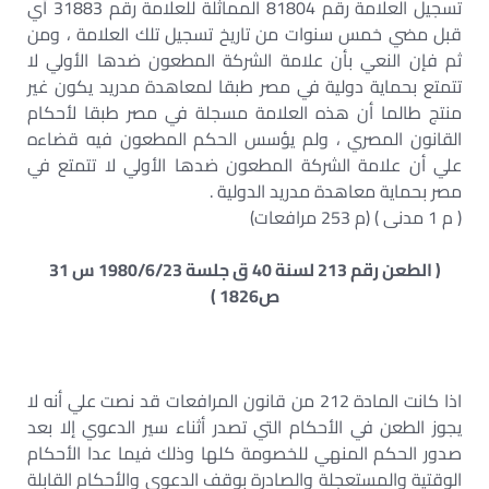
تسجيل العلامة رقم 81804 المماثلة للعلامة رقم 31883 أي
قبل مضي خمس سنوات من تاريخ تسجيل تلك العلامة ، ومن
ثم فإن النعي بأن علامة الشركة المطعون ضدها الأولي لا
تتمتع بحماية دولية في مصر طبقا لمعاهدة مدريد يكون غير
منتج طالما أن هذه العلامة مسجلة في مصر طبقا لأحكام
القانون المصري ، ولم يؤسس الحكم المطعون فيه قضاءه
علي أن علامة الشركة المطعون ضدها الأولي لا تتمتع في
مصر بحماية معاهدة مدريد الدولية .
( م 1 مدنى ) (م 253 مرافعات)
( الطعن رقم 213 لسنة 40 ق جلسة 1980/6/23 س 31
ص1826 )
اذا كانت المادة 212 من قانون المرافعات قد نصت علي أنه لا
يجوز الطعن في الأحكام التي تصدر أثناء سير الدعوي إلا بعد
صدور الحكم المنهي للخصومة كلها وذلك فيما عدا الأحكام
الوقتية والمستعجلة والصادرة بوقف الدعوي والأحكام القابلة