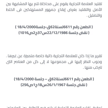
تقليد العلامة التجارية يقوم على محاكاة تتم بها المشابهة بين
الأصل والتقليد بغرض إيقاع جمهور المستهلكين فى الخلط
والتضليل .
( الطعن رقم 6611لسنة62ق-جلسة18/4/2000 )
( نقض جلسة 22/12/1986س37ج2ص1016)
تقرير ما إذا كان للعلامة التجارية ذاتية خاصة متميزة عن غيرها .
وجوب النظر إليها فى مجموعها لا إلى كل من العناصر التى
تتركب منها .
( الطعن رقم 6611لسنة62ق – جلسة 18/4/2000)
( نقض جلسة 26/1/1967س18ج1ص256)
تحقيق تقليد العلامة التجارية لا يلزم فيه التطابق بين العلامتين