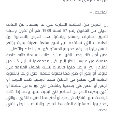
القاعدة : –
إن الغرض من العلامة التجارية علي ما يستفاد من المادة
الاولي من القانون رقم 57 لسنة 1939 هو أن تكون وسيلة
لتمييز المنتجات والسلع ويتحقق هذا الغرض بالمغايرة بين
العلامات التي تستخدم فى تمييز سلعة معينة بحيث يرتفع
اللبس بينها ولا يقع جمهور المستهلكين فى الخلط والتضليل ،
ومن أجل ذلك وجب لتقرير ما إذا كانت للعلامة ذاتيه خاصة
متميزة عن غيرها النظر إليها فى مجموعها لا إلي كل من
العناصر التي تتركب منها فالعبرة ليست باحتواء العلامة علي
حروف أو رموز أو صور مما تحتويه علامة أخري وإنما بالصورة
العامة التي تتطبع فى الذهن نتيجة لتركيب هذه الحرف أو
الرموز أو الصور علي بعضها وللشكل التي تبرز به فى علامة أو
أخري بصرف النظر عن العناصر التي تركبت منها وعما إذا كانت
الواحدة منها تشترك فى جزء او أكثر مما تحتويه الأخري ، والتي
يخدع بها المستهلك المتوسط الحرص والانتباه لا الرجل الفني
وحده .