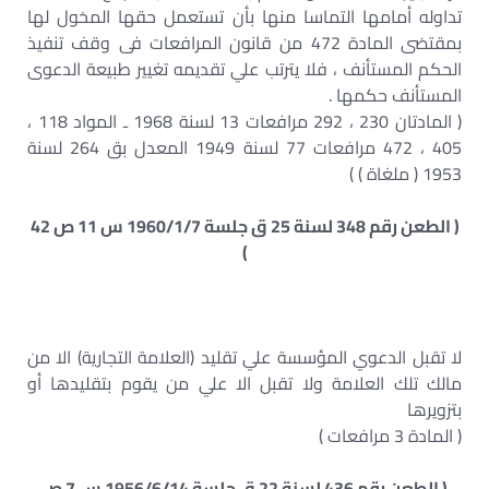
تداوله أمامها التماسا منها بأن تستعمل حقها المخول لها
بمقتضى المادة 472 من قانون المرافعات فى وقف تنفيذ
الحكم المستأنف ، فلا يترتب علي تقديمه تغيير طبيعة الدعوى
المستأنف حكمها .
( المادتان 230 ، 292 مرافعات 13 لسنة 1968 ـ المواد 118 ،
405 ، 472 مرافعات 77 لسنة 1949 المعدل بق 264 لسنة
1953 ( ملغاة ) )
( الطعن رقم 348 لسنة 25 ق جلسة 1960/1/7 س 11 ص 42
)
لا تقبل الدعوي المؤسسة علي تقليد (العلامة التجارية) الا من
مالك تلك العلامة ولا تقبل الا علي من يقوم بتقليدها أو
بتزويرها
( المادة 3 مرافعات )
( الطعن رقم 436 لسنة 22 ق جلسة 1956/6/14 س 7 ص