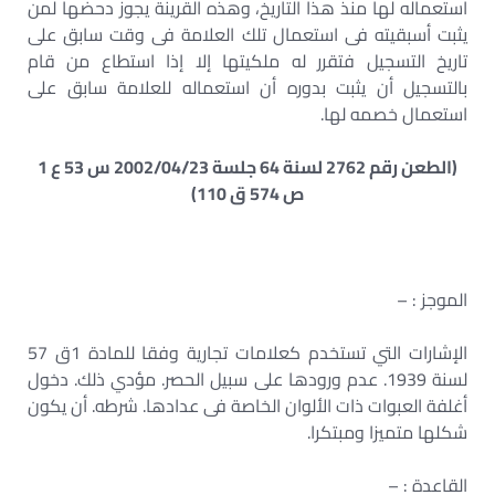
استعماله لها منذ هذا التاريخ، وهذه القرينة يجوز دحضها لمن
يثبت أسبقيته فى استعمال تلك العلامة فى وقت سابق على
تاريخ التسجيل فتقرر له ملكيتها إلا إذا استطاع من قام
بالتسجيل أن يثبت بدوره أن استعماله للعلامة سابق على
استعمال خصمه لها.
(الطعن رقم 2762 لسنة 64 جلسة 2002/04/23 س 53 ع 1
ص 574 ق 110)
الموجز : –
الإشارات التي تستخدم كعلامات تجارية وفقا للمادة 1ق 57
لسنة 1939. عدم ورودها على سبيل الحصر. مؤدي ذلك. دخول
أغلفة العبوات ذات الألوان الخاصة فى عدادها. شرطه. أن يكون
شكلها متميزا ومبتكرا.
القاعدة : –