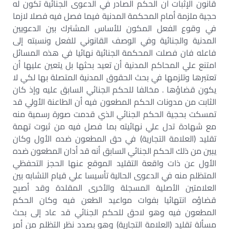
قانون الإثبات أن الحكم الصادر في الدعوى الجنائية تكون له
حجية ملزمة أمام المحكمة المدنية فيما فصل فيه فصلا لازما
في وقوع الفعل المكون للأساس المشترك بين الدعويين
المدنية والجنائية وفي الوصف القانوني للفعل ونسبته إلى
فاعله فان فصلت المحكمة الجنائية نهائيا في هذه المسائل
امتنع علي المحاكم المدنية أن تعيد بحثها بل يتعين عليها أن
تعتبرها وتلزمها في بحث الحقوق المدنية المتصلة بها لكي لا
يكون قضاؤها . مخالفا للحكم الجنائي السابق عليه وإذ كان
الثابت من مدونات الحكم المطعون فيه أن الطاعنة الأولي قد
تمسكت بحجية الحكم الجنائي الذي قدمت صورة رسمية منه
مع شهادة تدل علي نهائيته بما فصل فيه من ثبوت تهمة
تقليد (العلامة التجارية) في حق المطعون ضده الأول وكان
يبين من ذلك الحكم الجنائي السابق أنه قد أدان المطعون ضده
الأول عن ذات واقعة التقليد الموقع عنها الحجز التحفظي
المتظلم منه في الدعوى الحالية تأسيسا علي قيام التشابه بين
العلامتين الأصلية المسجلة والأخرى المقلدة وقد أصبح
قضاؤه انتهائيا بفوات مواعيد الطعن فيه وكان الحكم
المطعون فيه وهو لاحق للحكم الجنائي قد عاد إلى بحث
مسألة تقليد (العلامة التجارية) وهو بصدد نظر التظلم من أمر