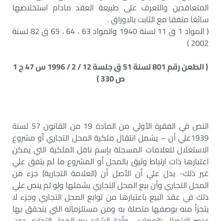
المتعاقدين والتعرف على طبيعة العقد مادام استخلاصها
سائغا متفقا مع الثابت بالاوراق .
( المواد 1 ق 11 لسنة 1940 والمواد 63 ، 64 ، 65 ق 82 لسنة
2002 )
( الطعن رقم 801 لسنة 51 ق جلسة 12 / 2 / 1996 س 47 ج 1
ص 330 )
النص في الفقرة الأولي من المادة 19 من القانون 57 لسنة
1939علي أن – يشمل انتقال ملكية المحل التجاري أو مشروع
الاستغلال للعلامات المسجلة بإسم ناقل الملكية التي يمكن
اعتبارها ذات ارتباط وثيق بالمحل أو المشروع ما لم يتفق علي
غير ذلك- يدل علي أن الأصل أن (العلامة التجارية) جزء من
المحل التجاري وأن بيع المحل التجاري يشملها ولو لم ينص علي
ذلك في عقد البيع باعتبارها من توابع المحل التجاري وجزء لا
يتجزأ منه بوصفها متصلة به ومن مستلزماته التي يتحقق بها
عنصر الاتصال بالعملاء ، وأجاز الشارع بيع المحل التجاري دون