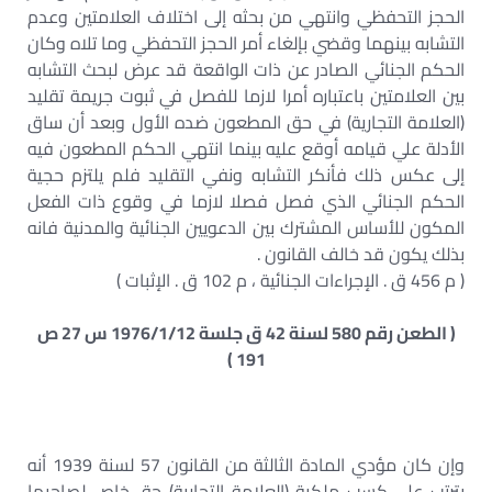
الحجز التحفظي وانتهي من بحثه إلى اختلاف العلامتين وعدم
التشابه بينهما وقضي بإلغاء أمر الحجز التحفظي وما تلاه وكان
الحكم الجنائي الصادر عن ذات الواقعة قد عرض لبحث التشابه
بين العلامتين باعتباره أمرا لازما للفصل في ثبوت جريمة تقليد
(العلامة التجارية) في حق المطعون ضده الأول وبعد أن ساق
الأدلة علي قيامه أوقع عليه بينما انتهي الحكم المطعون فيه
إلى عكس ذلك فأنكر التشابه ونفي التقليد فلم يلتزم حجية
الحكم الجنائي الذي فصل فصلا لازما في وقوع ذات الفعل
المكون للأساس المشترك بين الدعويين الجنائية والمدنية فانه
بذلك يكون قد خالف القانون .
( م 456 ق . الإجراءات الجنائية ، م 102 ق . الإثبات )
( الطعن رقم 580 لسنة 42 ق جلسة 1976/1/12 س 27 ص
191 )
وإن كان مؤدي المادة الثالثة من القانون 57 لسنة 1939 أنه
يترتب علي كسب ملكية (العلامة التجارية) حق خاص لصاحبها