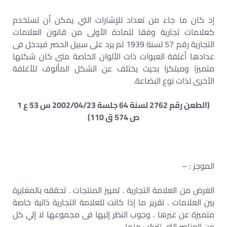
إذ كان ما جاء من تعداد للإشارات التي يمكن أن تستخدم
كعلامات تجارية وفقا للمادة الأولى من قانون العلامات
التجارية رقم 57 لسنة 1939 لم يرد على سبيل الحصر فيدخل فى
عدادها أغلفة العبوات ذات الألوان الخاصة متى كان شكلها
متميزا ومبتكرا بحيث يختلف عن الشكل المألوف للأغلفة
الأخرى لذات نوع البضاعة.
(الطعن رقم 2762 لسنة 64 جلسة 2002/04/23 س 53 ع 1
ص 574 ق 110)
الموجز : –
الغرض من العلامة التجارية . تمييز المنتجات . تحققه بالمغايرة
بين العلامات . تقرير ما إذا كانت للعلامة التجارية ذاتية خاصة
متميزة عن غيرها . وجوب النظر إليها فى مجموعها لا إلي كل
من العناصر التي تتركب منها .