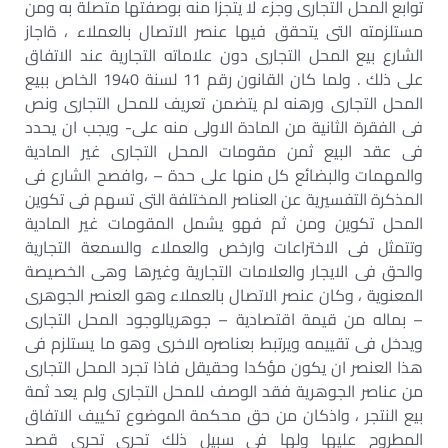
توابع المحل التجارى وجزء لا يتجزا منه بوصفتها متصلة به ومن
مستلزمته التى يتحقق فيها عنصر الاتصال بالعملاء ، ةاجاز
الشارع بيع المحل التجارى دون علاماته التجارية عند الاتفاق
على ذلك . ولما كان القانون رقم 11 لسنة 1940 الخاص ببيع
المحل التجارى ورهنه لم يتضمن تعريف للمحل التجارى ونص
فى الفقرة الثانية من المادة الاولى منه على- ويجب ان يحدد
فى عقد البيع ثمن مقومات المحل التجارى غير المادية
والمهمات والبضائع كل منها على حدة – ،وافصح الشارع فى
المذكرة التفسيرية عن العناصر المختلفة التى تسهم فى تكوين
المحل تكوين ومن ثم فهو يشمل المقومات غير المادية
وتتمثل فى الاختراعات وارخص والعملاء والسمعة التجارية
والحق فى الايجار والعلامات التجارية وغيرها وهى الخصيصة
المعنوية ، وكان عنصر الاتصال بالعملاء وهو العنصر الجوهرى
– بماله من قيمة اقتصادية – جوهريالوجود المحل التجارى
ويدخل فى تقييمه ويرتبط بعناصره الاخرى وهو ما يستلزم فى
هذا العنصر ان يكون مؤكدا وحقيقل فاذا تجرد المحل التجارى
من عناصر الجوهرية فقد الوصف للمحل التجارى ولم يعد ثمة
بيع النتجر ، واذكان من حق محكمة الموضوع تكييف الاتفاق
المطروح عليها ولها فى سبيل ذلك تحرى تحرى قصد