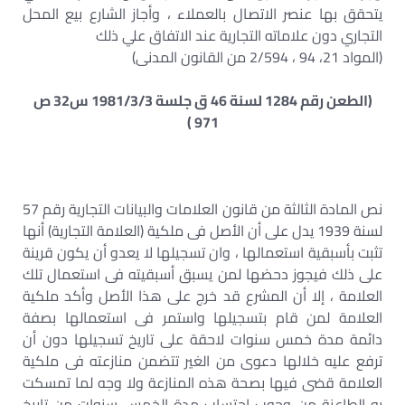
يتحقق بها عنصر الاتصال بالعملاء ، وأجاز الشارع بيع المحل
التجاري دون علاماته التجارية عند الاتفاق علي ذلك
(المواد 21، 94 ، 2/594 من القانون المدنى)
(الطعن رقم 1284 لسنة 46 ق جلسة 1981/3/3 س32 ص
971 )
نص المادة الثالثة من قانون العلامات والبيانات التجارية رقم 57
لسنة 1939 يدل على أن الأصل فى ملكية (العلامة التجارية) أنها
تثبت بأسبقية استعمالها ، وان تسجيلها لا يعدو أن يكون قرينة
على ذلك فيجوز دحضها لمن يسبق أسبقيته فى استعمال تلك
العلامة ، إلا أن المشرع قد خرج على هذا الأصل وأكد ملكية
العلامة لمن قام بتسجيلها واستمر فى استعمالها بصفة
دائمة مدة خمس سنوات لاحقة على تاريخ تسجيلها دون أن
ترفع عليه خلالها دعوى من الغير تتضمن منازعته فى ملكية
العلامة قضى فيها بصحة هذه المنازعة ولا وجه لما تمسكت
به الطاعنة من وجوب احتساب مدة الخمس سنوات من تاريخ