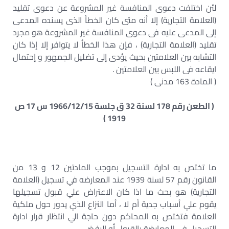
لئن اختلفت دعوى المنافسة غير المشروعة عن دعوى تقليد
(العلامة التجارية) إلا أنه متى كان الخطأ الذى يسنده المدعى
إلى المدعى عليه فى دعوى المنافسة غير المشروعة هو مجرد
تقليد (العلامة التجارية) ، فإن هذا الخطأ لا يتوافر إلا إذا كان
التشابه بين العلامتين بحيث يؤدى إلى تضليل الجمهور و إحتمال
ايقاعه فى اللبس بين العلامتين .
( المادة 163 مدنى )
( الطعن رقم 178 لسنة 32 ق جلسة 1966/12/15 س 17 ص
1919 )
ما تختص به ادارة التسجيل بموجب المادتين 12 و 13 من
القانون رقم 57 لسنة 1939 عند المعارضه في تسجيل (العلامة
التجارية) هو بحث ما اذا كان الاعتراض علي قبول تسجيلها
يقوم علي أسباب جدية أم لا ، أما النزاع الذي يدور حول ملكية
العلامة فتختص به المحاكم دون حاجة الي انتظار قرار ادارة
التسجيل في المعارضة بالقبول أو الرفض .