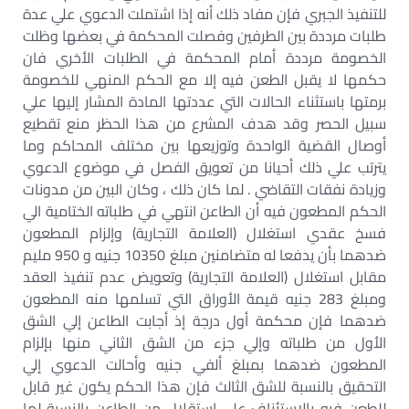
للتنفيذ الجبري فإن مفاد ذلك أنه إذا اشتملت الدعوي علي عدة
طلبات مرددة بين الطرفين وفصلت المحكمة في بعضها وظلت
الخصومة مرددة أمام المحكمة في الطلبات الأخري فان
حكمها لا يقبل الطعن فيه إلا مع الحكم المنهي للخصومة
برمتها باستثناء الحالات التي عددتها المادة المشار إليها علي
سبيل الحصر وقد هدف المشرع من هذا الحظر منع تقطيع
أوصال القضية الواحدة وتوزيعها بين مختلف المحاكم وما
يترتب علي ذلك أحيانا من تعويق الفصل في موضوع الدعوي
وزيادة نفقات التقاضي . لما كان ذلك ، وكان البين من مدونات
الحكم المطعون فيه أن الطاعن انتهي في طلباته الختامية الي
فسخ عقدي استغلال (العلامة التجارية) وإلزام المطعون
ضدهما بأن يدفعا له متضامنين مبلغ 10350 جنيه و 950 مليم
مقابل استغلال (العلامة التجارية) وتعويض عدم تنفيذ العقد
ومبلغ 283 جنيه قيمة الأوراق التي تسلمها منه المطعون
ضدهما فإن محكمة أول درجة إذ أجابت الطاعن إلي الشق
الأول من طلباته وإلي جزء من الشق الثاني منها بإلزام
المطعون ضدهما بمبلغ ألفي جنيه وأحالت الدعوي إلي
التحقيق بالنسبة للشق الثالث فإن هذا الحكم يكون غير قابل
للطعن فيه بالاستئناف علي استقلال من الطاعن بالنسبة لما