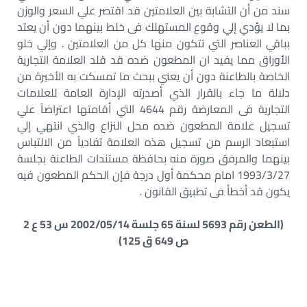
سند من أن التشابة بين العلامتين قد اقتصر علي السعر والوزن
بما لا يؤدي إلي وقوع المستهلك فى خلط بينهما دون أن يعتد
بباقي العناصر التي تتكون منها كل من العلامتين . وإلي خلو
الأوراق مما يفيد ان المطعون ضده قد قلد العلامة التجارية
الخاصة بالطاعنة دون أن يعني ببحث ما تمسكت به الأخيرة من
دلالة ما جاء بالقرار الذي أصدرته الإدارة العامة للعلامات
التجارية فى المعارضة رقم 4644 التي أقامتها اعتراضاً علي
تسجيل علامة المطعون ضده محل النزاع والذي انتهي إلي
استبعاد الرسم من تسجيل هذه العلامة تفادياً من الالتباس
بينهما والمرفق صورة منه بحافظة مستندات الطاعنة بجلسة
1993/3/27 امام محكمة أول درجة فإن الحكم المطعون فيه
يكون قد أخطأ فى تطبيق القانون .
(الطعن رقم 5693 لسنة 65 جلسة 2002/05/14 س 53 ع 2
ص 649 ق 125)