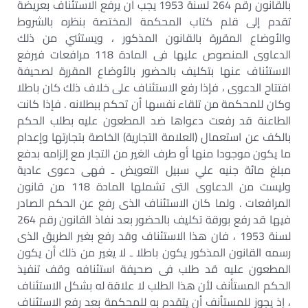
بالقانون رقم 264 لسنة 1953 يجب أن يرفع الاستئناف بعريضة
تقدم إلى قلم كتاب المحكمة المختصة بنظره بالشروط
والأوضاع المقررة بالقانون المذكور ، ويستثني من ذلك
الدعاوى المنصوص عليها فى المادة 118 مرافعات فيرفع
الاستئناف عنها بتكليف بالحضور بالأوضاع المقررة لصحيفة
افتتاح الدعوى ، فإذا رفع الاستئناف على خلاف ذلك كان باطلا
وكان للمحكمة من تلقاء نفسها أن تحكم ببطلانه . فإذا كانت
الطاعنة قد رفعت دعواها ضد المطعون عليه بطلب الحكم
بالكف عن استعمال (العلامة التجارية) الخاصة بتجارتها وإعدام
ما يكون موجودا منها أو طرف الغير من التجار مع إلزامه بدفع
مبلغ مائة جنيه علي سبيل التعويض ـ فهى دعوى عادية
وليست من الدعاوى التى تشملها المادة 118 من قانون
المرافعات . ولما كان الاستئناف الذى رفع عن الحكم الصادر
فيها قد رفع بورقة تكليف بالحضور بعد نفاذ القانون رقم 264
لسنة 1953 ، فان هذا الاستئناف وقد رفع بغير الطريق الذى
رسمه القانون المذكور يكون باطلا ـ لا يغير من ذلك أن يكون
المطعون عليه قد طلب فى صحيفة استئنافه وقف تنفيذ
الحكم المستأنف لأن هذا الطلب لا علاقة له بشكل الاستئناف
، إذ يجوز للمستأنف أن يتقدم به للمحكمة بعد رفع الاستئناف