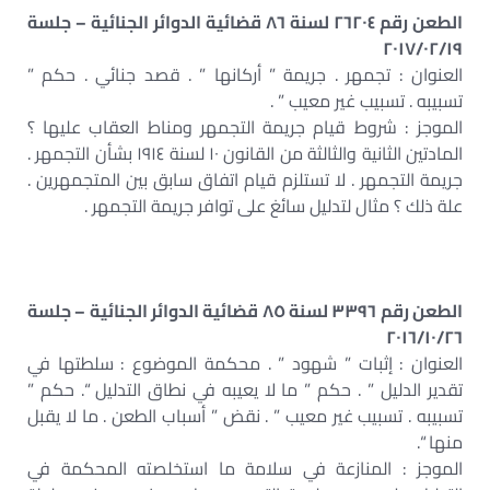
الطعن رقم ٢٦٢٠٤ لسنة ٨٦ قضائية الدوائر الجنائية – جلسة
٢٠١٧/٠٢/١٩
العنوان : تجمهر . جريمة ” أركانها ” . قصد جنائي . حكم ”
تسبيبه . تسبيب غير معيب ” .
الموجز : شروط قيام جريمة التجمهر ومناط العقاب عليها ؟
المادتين الثانية والثالثة من القانون ١٠ لسنة ١٩١٤ بشأن التجمهر .
جريمة التجمهر . لا تستلزم قيام اتفاق سابق بين المتجمهرين .
علة ذلك ؟ مثال لتدليل سائغ على توافر جريمة التجمهر .
الطعن رقم ٣٣٩٦ لسنة ٨٥ قضائية الدوائر الجنائية – جلسة
٢٠١٦/١٠/٢٦
العنوان : إثبات ” شهود ” . محكمة الموضوع : سلطتها في
تقدير الدليل ” . حكم ” ما لا يعيبه في نطاق التدليل “. حكم ”
تسبيبه . تسبيب غير معيب ” . نقض ” أسباب الطعن . ما لا يقبل
منها “.
الموجز : المنازعة في سلامة ما استخلصته المحكمة في