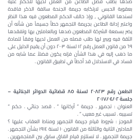
ضدها بطلب فصل الطاعن من العمل لديها للحكم عليه
بعقوبة الحبس لارتكابه جريمة الجنحة سالفة الذكر فاقدة
لسندها القانوني , وإذ خالف الحكم المطعون فيه هذا النظر
واعتبر إدانة الطاعن بجريمة التجمهر خطأ جسيماً من شأنه أن
يضر بسمعة الشركة المطعون ضدها وبالعاملين بها وتفقدها
الثقة فيه ويبرر لها طلب فصله من العمل لديها وفقاً للمادة
٦٩ من قانون العمل رقم ١٢ لسنة ٢٠٠٣ دون أن يقيم الدليل على
ما ذهب إليه في هذا الشأن فإنه يكون فضلاً عما شابه من
فساد في الاستدلال قد أخطأ في تطبيق القانون .
الطعن رقم ٢٠٨٢٣ لسنة ٨٥ قضائية الدوائر الجنائية –
جلسة ٢٠١٧/٠٤/٠٢
العنوان : تجمهر . جريمة ” أركانها ” . قصد جنائي . حكم ”
تسبيبه . تسبيب غير معيب ” .
الموجز : شروط قيام جريمة التجمهر ومناط العقاب عليها ؟
المادتين الثانية والثالثة من القانون ١٠ لسنة ١٩١٤ بشأن التجمهر .
جريمة التجمهر . لا تستلزم قيام اتفاق سابق بين المتجمهرين .