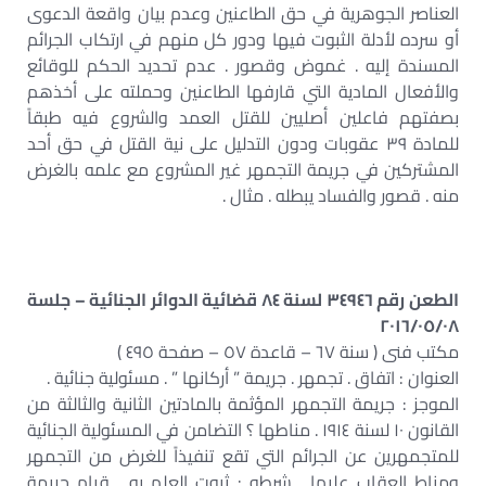
العناصر الجوهرية في حق الطاعنين وعدم بيان واقعة الدعوى
أو سرده لأدلة الثبوت فيها ودور كل منهم في ارتكاب الجرائم
المسندة إليه . غموض وقصور . عدم تحديد الحكم للوقائع
والأفعال المادية التي قارفها الطاعنين وحملته على أخذهم
بصفتهم فاعلين أصليين للقتل العمد والشروع فيه طبقاً
للمادة ٣٩ عقوبات ودون التدليل على نية القتل في حق أحد
المشتركين في جريمة التجمهر غير المشروع مع علمه بالغرض
منه . قصور والفساد يبطله . مثال .
الطعن رقم ٣٤٩٤٦ لسنة ٨٤ قضائية الدوائر الجنائية – جلسة
٢٠١٦/٠٥/٠٨
مكتب فنى ( سنة ٦٧ – قاعدة ٥٧ – صفحة ٤٩٥ )
العنوان : اتفاق . تجمهر . جريمة ” أركانها ” . مسئولية جنائية .
الموجز : جريمة التجمهر المؤثمة بالمادتين الثانية والثالثة من
القانون ١٠ لسنة ١٩١٤ . مناطها ؟ التضامن في المسئولية الجنائية
للمتجمهرين عن الجرائم التي تقع تنفيذاً للغرض من التجمهر
ومناط العقاب عليها . شرطه : ثبوت العلم به . قيام جريمة