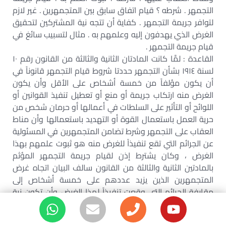
التجمهر . شرطه ؟ قيام اتفاق سابق بين المتجمهرين . غير لازم
لتوافر جريمة التجمهر . كفاية أن تتجه نية المشتركين لتحقيق
الغرض الذي يهدفون إليه وعلمهم به . مثال لتسبيب سائغ في
قيام جريمة التجمهر .
القاعدة : لمَّا كانت المادتان الثانية والثالثة من القانون رقم ١٠
لسنة ١٩١٤ بشأن التجمهر حددتا شروط قيام التجمهر قانوناً في
أن يكون مؤلفاً من خمسة أشخاص على الأقل وأن يكون
الغرض منه ارتكاب جريمة أو منع أو تعطيل تنفيذ القوانين أو
اللوائح أو التأثير على السلطات في أعمالها أو حرمان شخص من
حرية العمل باستعمال القوة أو التهديد باستعمالها وأن مناط
العقاب على التجمهر وشرط تضامن المتجمهرين في المسئولية
عن الجرائم التي تقع تنفيذاً للغرض منه هو ثبوت علمهم بهذا
الغرض ، وكان يشترط إذن لقيام جريمة التجمهر المؤثم
بالمادتين الثانية والثالثة من القانون سالف البيان اتجاه غرض
المتجمهرين الذين يزيد عددهم على خمسة أشخاص إلى
مقارفة الجرائم التي وقعت تنفيذاً لهذا الغرض وأن تكون نية
الاعتداء قد جمعتهم وظلت تصاحبهم حتى نفذوا غرضهم
المذكور وأن تكون الجرائم التي ارتكبت قد وقعت نتيجة نشاط