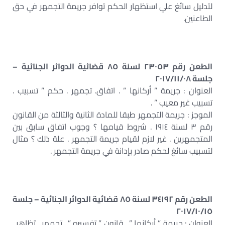
لتدليل سائغ علي استظهار الحكم توافر جريمة التجمهر في حق
الطاعنين.
الطعن رقم ٢٣٠٥٣ لسنة ٨٥ قضائية الدوائر الجنائية –
جلسة ٢٠١٧/١١/٠٨
العنوان : جريمة ” أركانها ” . اتفاق. تجمهر . حكم ” تسبيب .
تسبيب غير معيب ” .
الموجز : جريمة التجمهر طبقا للمادة الثانية والثالثة من القانون
رقم ٣ لسنة ١٩١٤ . شروط قيامها ؟ وجوب اتفاق سابق بين
المتجمهرين . غير لازم لقيام جريمة التجمهر . علة ذلك ؟ مثال
لتسبيب سائغ لحكم صادر بإدانة في جريمة التجمهر .
الطعن رقم ٣٤١٩٢ لسنة ٨٥ قضائية الدوائر الجنائية – جلسة
٢٠١٧/١٠/١٥
العنوان : جريمة ” أركانها ” . قانون ” تفسيره ” . تجمهر . تظاهر .