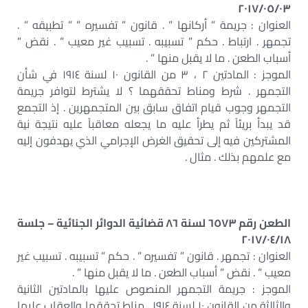
٢٠١٧/٠٥/٠٣
العنوان : جريمة ” أركانها ” . قانون ” تفسيره ” ” تطبيقه ” .
تجمهر . ارتباط . حكم ” تسبيبه . تسبيب غير معيب ” . نقض ”
أسباب الطعن . ما لا يقبل منها ” .
الموجز : المادتين ٢ ، ٣ من القانون ١٠ لسنة ١٩١٤ في شأن
التجمهر . شرط ومناط تحققهما ؟ لا يشترط لتوافر جريمة
التجمهر وجوب قيام اتفاق سابق بين المتجمهرين . إذ التجمع
قد يبدأ بريئاً ثم يطرأ عليه ما يجعله معاقباً عليه نتيجة نية
المشتركين فيه إلى تحقيق الغرض الإجرامي الذي يهدفون إليه
مع علمهم بذلك . مثال .
الطعن رقم ٦٥٧٣ لسنة ٨٦ قضائية الدوائر الجنائية – جلسة
٢٠١٧/٠٤/١٨
العنوان : تجمهر . قانون ” تفسيره ” . حكم ” تسبيبه . تسبيب غير
معيب ” . نقض ” أسباب الطعن . ما لا يقبل منها ” .
الموجز : جريمة التجمهر المنصوص عليها بالمادتين الثانية
والثالثة من القانون ١٠ لسنة ١٩١٤ . مناط تحققها والعقاب عليها