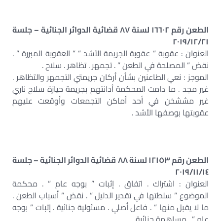
الطعن رقم ١٦٦٠٢ لسنة ٨٧ قضائية الدوائر الجنائية – جلسة
٢٠١٩/١٢/٢١
العنوان : عقوبة ” عقوبة الجريمة الأشد ” ” العقوبة المبررة ” .
نقض ” المصلحة في الطعن ” . تجمهر . تظاهر . سلاح .
الموجز : نعي الطاعنين بشأن أركان جريمتي التجمهر والتظاهر .
غير مجد . ما دامت المحكمة أدانتهم بجريمة حيازة سلاح ناري
غير مششخن في أحد أماكن التجمعات وأوقعت عليهم
عقوبتها بوصفها الأشد .
الطعن رقم ١٢١٥٣ لسنة ٨٨ قضائية الدوائر الجنائية – جلسة
٢٠١٩/١١/١٤
العنوان : اشتراك . اتفاق . إثبات ” بوجه عام ” . محكمة
الموضوع ” سلطتها في تقدير الدليل ” . نقض ” أسباب الطعن .
ما لا يقبل منها ” . فاعل أصلي . مسئولية جنائية . إثبات ” بوجه
عام ” . مساهمة جنائية