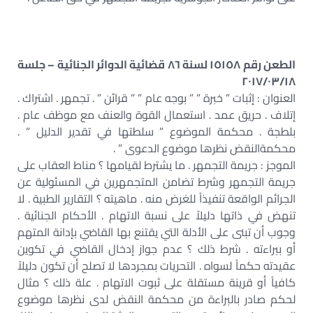
الطعن رقم ١٥١٥٨ لسنة ٨٦ قضائية الدوائر الجنائية – جلسة
٢٠١٧/٠٣/١٨
العنوان : إثبات ” خبرة ” ” بوجه عام ” ” قرائن ” . تجمهر . اشتراك .
إتلاف . حريق عمد . استعمال القوة والعنف مع موظف عام .
بلطجة . محكمة الموضوع ” سلطتها في تقدير الدليل ” .
محكمةالنقض نظرها موضوع الدعوى ” .
الموجز : جريمة التجمهر . ما يشترط لقيامها ؟ مناط العقاب على
جريمة التجمهر ‏وشرط تضامن المتجمهرين في المسئولية عن
الجرائم الواقعة تنفيذاً للغرض منه ‏. ماهيته ؟ التقارير الطبية . لا
تنهض في ذاتها دليلاً على نسبة الاتهام . الأحكام الجنائية .
وجوب أن تبنى على الأدلة التي يقتنع بها القاضي بإدانة المتهم
أو ببراءته . شرط ذلك ؟ عدم جواز إدخال القاضي في تكوين
عقيدته حكماً لسواه . التحريات بمجردها لا تصلح أن تكون دليلاً
كافياً أو قرينة مستقلة على ثبوت الاتهام . علة ذلك ؟ مثال
لحكم صادر بالبراءة من محكمة النقض لدى نظرها موضوع