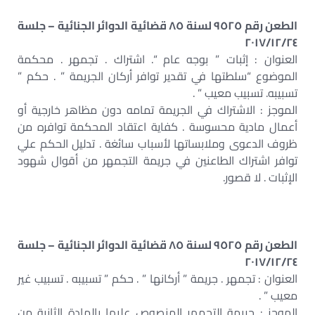
الطعن رقم ٩٥٢٥ لسنة ٨٥ قضائية الدوائر الجنائية – جلسة
٢٠١٧/١٢/٢٤
العنوان : إثبات ” بوجه عام “. اشتراك . تجمهر . محكمة
الموضوع “سلطتها في تقدير توافر أركان الجريمة ” . حكم ”
تسبيبه. تسبيب معيب ” .
الموجز : الاشتراك في الجريمة تمامه دون مظاهر خارجية أو
أعمال مادية محسوسة . كفاية اعتقاد المحكمة توافره من
ظروف الدعوى وملابساتها لأسباب سائغة . تدليل الحكم علي
توافر اشتراك الطاعنين في جريمة التجمهر من أقوال شهود
الإثبات . لا قصور.
الطعن رقم ٩٥٢٥ لسنة ٨٥ قضائية الدوائر الجنائية – جلسة
٢٠١٧/١٢/٢٤
العنوان : تجمهر . جريمة ” أركانها ” . حكم ” تسبيبه . تسبيب غير
معيب ” .
الموجز : جريمة التجمهر المنصوص عليها بالمادة الثانية من