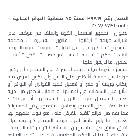
الطعن رقم ٣٩٨٦٩ لسنة ٨٥ قضائية الدوائر الجنائية –
جلسة ٢٠١٧/٠٧/٣١
العنوان : تجمهر. استعمال القوة والعنف مع موظف عام.
اشتراك. جريمة ” أركانها ” ، قانون ” تفسيره ” . محكمة
الموضوع ” سلطتها في تقدير الدليل ” . عقوبة ” عقوبة الجريمة
الأشد “. حكم ” تسبيبه. تسبيب غير معيب “. نقض ” أسباب
الطعن . ما لا يقبل منها “.
الموجز : شروط قيام جريمة الاشتراك في التجمهر : أن يكون
مؤلفا من خمسة أشخاص علي الأقل وأن يكون الغرض منه
ارتكاب جريمة أو منع أو تعطيل تنفيذ القوانين أو اللوائح أو
التأثير علي السلطات في أعمالها أو حرمان شخص من حرية
العمل باستعمال القوة أو التهديد باستعمالها . أساس ذلك ؟
مناط العقاب علي التجمهر وتضامن المتجمهرين في المسئولية
عما يقع من جرائم تنفيذا للغرض منه . هو ثبوت علمهم بها
الغرض . ما يلزم قانوناً لقيام جريمة التجمهر ؟ وجوب قيام
اتفاق سابق بين المتجمهرين . لا يشترط لتوافر تلك الجريمة .
علة ذلك ؟. تدليل الحكم المطعون فيه علي توافر العناصر