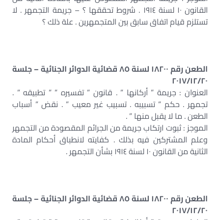
القانون ١٠ لسنة ١٩١٤ . شروط تحققها ؟ – جريمة التجمهر . لا
تستلزم قيام اتفاق سابق بين المتجمهرين . علة ذلك ؟
الطعن رقم ١٨٢٠٠ لسنة ٨٥ قضائية الدوائر الجنائية – جلسة
٢٠١٧/١٢/٢٠
العنوان : جريمة ” أركانها ” . قانون ” تفسيره ” ” تطبيقه ” .
تجمهر . حكم ” تسبيبه . تسبيب غير معيب ” . نقض ” أسباب
الطعن . ما لا يقبل منها ” .
الموجز : ثبوت ارتكاب جريمة من الجرائم المقصودة من التجمهر
وعلم المشتركين فيه بذلك . كفايته لانطباق أحكام المادة
الثانية من القانون ١٠ لسنة ١٩١٤ بشأن التجمهر .
الطعن رقم ١٨٢٠٠ لسنة ٨٥ قضائية الدوائر الجنائية – جلسة
٢٠١٧/١٢/٢٠