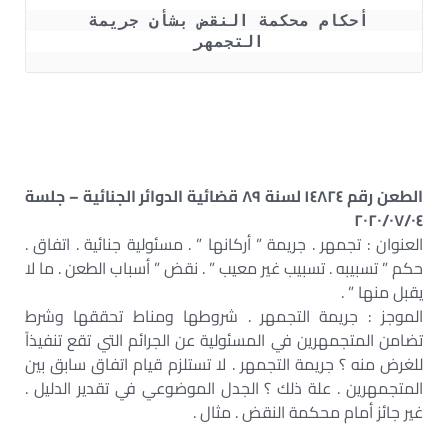
أحكام محكمة النقض بشأن جريمة 
التجمهر 
شروط وأركان جريمة التجمهر طبقآ للقانون رقم 10 لسنة 1914
الطعن رقم ١٤٨٢٤ لسنة ٨٩ قضائية الدوائر الجنائية – جلسة
٢٠٢٠/٠٧/٠٤
العنوان : تجمهر . جريمة ” أركانها ” . مسئولية جنائية . اتفاق .
حكم ” تسبيبه . تسبيب غير معيب ” . نقض ” أسباب الطعن . ما لا
يقبل منها ” .
الموجز : جريمة التجمهر . شروطها ومناط تحققها وشرط
تضامن المتجمهرين في المسئولية عن الجرائم التي تقع تنفيذاً
للغرض منه ؟ جريمة التجمهر . لا تستلزم قيام اتفاق سابق بين
المتجمهرين . علة ذلك ؟ الجدل الموضوعي في تقدير الدليل .
غير جائز أمام محكمة النقض . مثال .