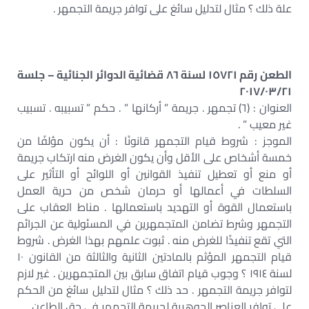
علة ذلك ؟ مثال لتدليل سائغ على توافر جريمة التجمهر .
الطعن رقم ١٥٧٢١ لسنة ٨٦ قضائية الدوائر الجنائية – جلسة
٢٠١٧/٠٣/٢١
العنوان : (٦) تجمهر . جريمة ” أركانها ” . حكم ” تسبيبه . تسبيب
غير معيب ” .
الموجز : شروط قيام التجمهر قانونًا : أن يكون مؤلفًا من
خمسة أشخاص على الأقل وأن يكون الغرض منه ارتكاب جريمة
أو منع أو تعطيل تنفيذ القوانين أو اللوائح أو التأثير على
السلطات في أعمالها أو حرمان شخص من حرية العمل
باستعمال القوة أو التهديد باستعمالها . مناط العقاب على
التجمهر وشرط تضامن المتجمهرين في المسئولية عن الجرائم
التي تقع تنفيذًا للغرض منه . ثبوت علمهم بهذا الغرض . شروط
قيام التجمهر المؤثم بالمادتين الثانية والثالثة من القانون ١٠
لسنة ١٩١٤ ؟ وجوب قيام اتفاق سابق بين المتجمهرين . غير لازم
لتوافر جريمة التجمهر . حد ذلك ؟ مثال لتدليل سائغ من الحكم
على توافر العناصر الجوهرية لجريمة التجمهر في حق الطاعن .