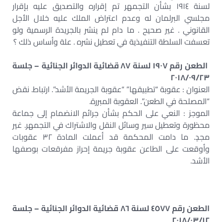
لسنة ١٩١٤ بشأن التجمهر تم إقراره والتصديق عليه بإقرار
مجلسي البرلمان له وعدم اعتراض الملك عليه خلال الأجل
القانوني . غير صحيح . ما دام لم ينشر بالجريدة الرسمية ولو
تعسفت السلطة التنفيذية في تعطيل نشره . علة وأساس ذلك ؟
الطعن رقم ١٩٠٧ لسنة ٨٧ قضائية الدوائر الجنائية – جلسة
٢٠١٨/٠٩/٢٣
العنوان : عقوبة “تطبيقها” “عقوبة الجريمة الأشد”. ارتباط. نقض
“المصلحة في الطعن”. العقوبة المبررة.
الموجز : النعي على الحكم بشأن جرائم الانضمام إلى جماعة
محظورة وتعطيل سير وسائل النقل والاشتراك في التجمهر. غير
مجدٍ. ما دامت المحكمة قد أعملت المادة ٣٢ عقوبات
وأوقعت على الطاعن عقوبة جريمة إحراز مفرقعات بوصفها
الأشد.
الطعن رقم ٤٥٧٧ لسنة ٨٦ قضائية الدوائر الجنائية – جلسة
٢٠١٨/٠٣/١٢