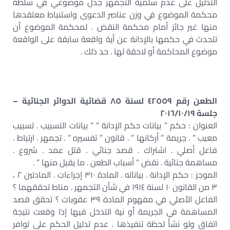
التدليل على عدم سلمية التجمهر جدل موضوعي في سلطة
محكمة الموضوع في وزن عناصر الدعوى واستنباط معتقدها
منها غير جائز أمام محكمة النقض . لمحكمة الموضوع أن
تتحدث في حكمها بالإدانة عن أية واقعة سابقة على الواقعة
موضوع المحاكمة أو لاحقة لها . حد ذلك .
الطعن رقم ٤٢٥٥٩ لسنة ٨٥ قضائية الدوائر الجنائية –
جلسة ٢٠١٦/١٠/١٩
العنوان : حكم ” بيانات حكم الإدانة ” ” بيانات التسبيب . تسبيب
معيب ” . جريمة ” أركانها ” . قانون ” تفسيره ” . تجمهر . ارتباط .
فاعل أصلي . اشتراك . قصد جنائي . قتل عمد . شروع .
مساهمة جنائية . نقض ” أسباب الطعن . ما يقبل منها ” .
الموجز : حكم الإدانة . بياناته . المادة ٣١٠ إجراءات . المادتين ٢ ،
٣ من القانون ١٠ لسنة ١٩١٤ في شأن التجمهر . مناط تحققهما ؟
الفاعل الأصلي في مفهوم المادة ٣٩ عقوبات ؟ تحقق قصد
المساهمة في الجريمة أو نية التدخل فيها إذا وقعت نتيجة
اتفاق ولو نشأ لحظة تنفيذها . عدم تدليل الحكم على توافر