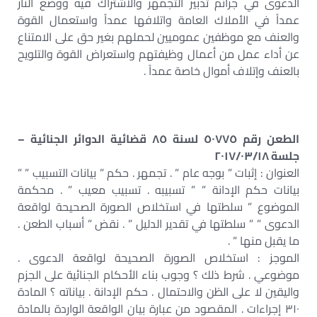
الدعوى في جرائم تدبير التجمهر والاشتراك فيه ووضع النار
عمداً في الأملاك العامة واتلافها عمداً واستعمال القوة
والعنف مع موظفين عموميين لحملهم بغير حق على الامتناع
عن أداء عمل من أعمال وظيفتهم واستعراض القوة والتلويح
بالعنف وإتلاف أموال خاصة عمداً .
الطعن رقم ٥٠٧٧٥ لسنة ٨٥ قضائية الدوائر الجنائية –
جلسة ٢٠١٧/٠٣/١٨
العنوان : إثبات ” بوجه عام ” . تجمهر . حكم ” بيانات التسبيب ” ”
بيانات حكم الإدانة ” ” تسبيبه . تسبيب معيب ” . محكمة
الموضوع ” سلطتها في استخلاص الصورة الصحيحة لواقعة
الدعوى ” ” سلطتها في تقدير الدليل ” . نقض ” أسباب الطعن .
ما يقبل منها ” .
الموجز : استخلاص الصورة الصحيحة لواقعة الدعوى .
موضوعي . شرط ذلك ؟ وجوب بناء الأحكام الجنائية على الجزم
واليقين لا على الظن والاحتمال . حكم الإدانة . بياناته ؟ المادة
٣١٠ إجراءات . المقصود من عبارة بيان الواقعة الواردة بالمادة