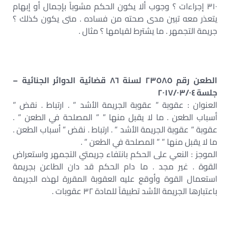
٣١٠ إجراءات ؟ وجوب ألا يكون الحكم مشوباً بإجمال أو إبهام
يتعذر معه تبين مدى صحته من فساده . متى يكون كذلك ؟
جريمة التجمهر . ما يشترط لقيامها ؟ مثال .
الطعن رقم ٢٣٥٨٥ لسنة ٨٦ قضائية الدوائر الجنائية –
جلسة ٢٠١٧/٠٣/٠٤
العنوان : عقوبة ” عقوبة الجريمة الأشد ” . ارتباط . نقض ”
أسباب الطعن . ما لا يقبل منها ” ” المصلحة في الطعن ” .
عقوبة ” عقوبة الجريمة الأشد ” . ارتباط . نقض ” أسباب الطعن .
ما لا يقبل منها ” ” المصلحة في الطعن ” .
الموجز : النعي على الحكم بانتفاء جريمتي التجمهر واستعراض
القوة . غير مجد . ما دام الحكم قد دان الطاعن بجريمة
استعمال القوة وأوقع عليه العقوبة المقررة لهذه الجريمة
باعتبارها الجريمة الأشد تطبيقاً للمادة ٣٢ عقوبات .