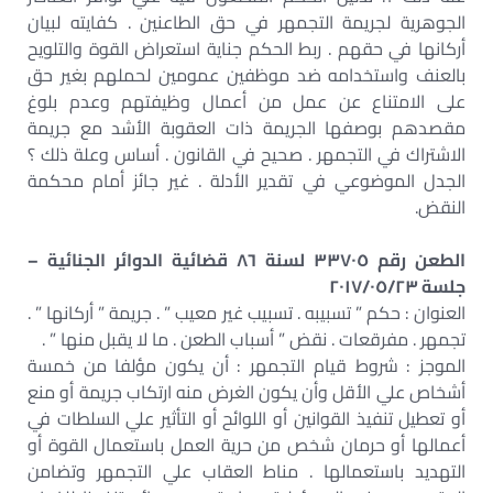
الجوهرية لجريمة التجمهر في حق الطاعنين . كفايته لبيان
أركانها في حقهم . ربط الحكم جناية استعراض القوة والتلويح
بالعنف واستخدامه ضد موظفين عمومين لحملهم بغير حق
على الامتناع عن عمل من أعمال وظيفتهم وعدم بلوغ
مقصدهم بوصفها الجريمة ذات العقوبة الأشد مع جريمة
الاشتراك في التجمهر . صحيح في القانون . أساس وعلة ذلك ؟
الجدل الموضوعي في تقدير الأدلة . غير جائز أمام محكمة
النقض.
الطعن رقم ٣٣٧٠٥ لسنة ٨٦ قضائية الدوائر الجنائية –
جلسة ٢٠١٧/٠٥/٢٣
العنوان : حكم ” تسبيبه . تسبيب غير معيب ” . جريمة ” أركانها ” .
تجمهر . مفرقعات . نقض ” أسباب الطعن . ما لا يقبل منها ” .
الموجز : شروط قيام التجمهر : أن يكون مؤلفا من خمسة
أشخاص علي الأقل وأن يكون الغرض منه ارتكاب جريمة أو منع
أو تعطيل تنفيذ القوانين أو اللوائح أو التأثير علي السلطات في
أعمالها أو حرمان شخص من حرية العمل باستعمال القوة أو
التهديد باستعمالها . مناط العقاب علي التجمهر وتضامن