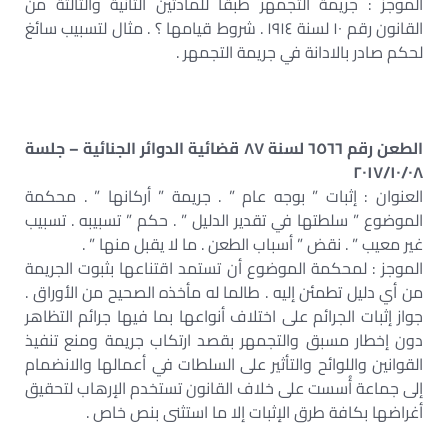
الموجز : جريمة التجمهر طبقا للمادتين الثانية والثالثة من
القانون رقم ١٠ لسنة ١٩١٤ . شروط قيامها ؟ . مثال لتسبيب سائغ
لحكم صادر بالادانة في جريمة التجمهر .
الطعن رقم ٦٥٦٦ لسنة ٨٧ قضائية الدوائر الجنائية – جلسة
٢٠١٧/١٠/٠٨
العنوان : إثبات ” بوجه عام ” . جريمة ” أركانها ” . محكمة
الموضوع ” سلطتها في تقدير الدليل ” . حكم ” تسبيبه . تسبيب
غير معيب ” . نقض ” أسباب الطعن . ما لا يقبل منها ” .
الموجز : لمحكمة الموضوع أن تستمد اقتناعها بثبوت الجريمة
من أي دليل تطمئن إليه . طالما له مأخذه الصحيح من الأوراق .
جواز إثبات الجرائم على اختلاف أنواعها بما فيها جرائم التظاهر
دون إخطار مسبق والتجمهر بقصد ارتكاب جريمة ومنع تنفيذ
القوانين واللوائح والتأثير على السلطات في أعمالها والانضمام
إلى جماعة أُسست على خلاف القانون تستخدم الإرهاب لتحقيق
أغراضها بكافة طرق الإثبات إلا ما استثنى بنص خاص .