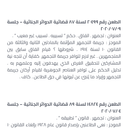
الطعن رقم ٢٠٤٩٩ لسنة ٨٧ قضائية الدوائر الجنائية – جلسة
٢٠٢٠/٠٧/٠٩
العنوان : تجمهر . اتفاق . حكم ” تسبيبه . تسبيب غير معيب ” .
الموجز : جريمة التجمهر المؤثمة بالمادتين الثانية والثالثة من
القانون ١٠ لسنة ١٩١٤ . شروطها ؟ قيام اتفاق سابق بين
المتجمهرين . غير لازم لتوافر جريمة التجمهر. كفاية أن تتجه نية
المشتركين لتحقيق الغرض الذي يهدفون إليه وعلمهم به .
تدليل الحكم على توافر العناصر الجوهرية لقيام أركان جريمة
التجمهر وإيراد ما يُنبئ عن ثبوتها في حق الطاعن . كاف .
الطعن رقم ١٤٨٢٤ لسنة ٨٩ قضائية الدوائر الجنائية – جلسة
٢٠٢٠/٠٧/٠٤
العنوان : تجمهر . قانون ” تطبيقه ” .
الموجز : نعي الطاعنين بإصدار قانون عام ١٩٢٨ بإلغاء القانون ١٠