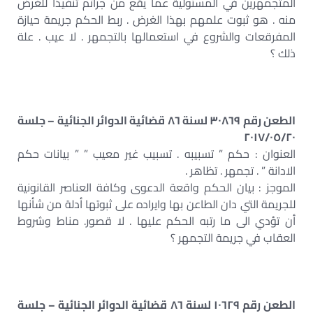
المتجمهرين في المسئولية عما يقع من جرائم تنفيذا للغرض
منه . هو ثبوت علمهم بهذا الغرض . ربط الحكم جريمة حيازة
المفرقعات والشروع في استعمالها بالتجمهر . لا عيب . علة
ذلك ؟
الطعن رقم ٣٠٨٦٩ لسنة ٨٦ قضائية الدوائر الجنائية – جلسة
٢٠١٧/٠٥/٢٠
العنوان : حكم ” تسبيبه . تسبيب غير معيب ” ” بيانات حكم
الادانة ” . تجمهر . تظاهر .
الموجز : بيان الحكم واقعة الدعوى وكافة العناصر القانونية
للجريمة التي دان الطاعن بها وايراده على ثبوتها أدلة من شأنها
أن تؤدي الى ما رتبه الحكم عليها . لا قصور. مناط وشروط
العقاب في جريمة التجمهر ؟
الطعن رقم ١٠٦٢٩ لسنة ٨٦ قضائية الدوائر الجنائية – جلسة