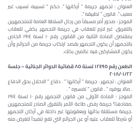
العنوان : تجمهر. جريمة ” أركانها “. حكم ” تسبيبه. تسبيب غير
معيب “. قانون ” تطبيقه “.
الموجز : صدور أمر مسبقاً من رجال السلطة العامة للمتجمهرين
بالتفريق. غير لازم للعقاب في جريمة التجمهر. يكفي للعقاب
بمقتضى المادة الثانية من القانون رقم ١٠ لسنة ١٩١٤ الخاص
بالتجمهر أن يكون التجمهر بقصد ارتكاب جريمة من الجرائم وأن
يكون المشاركين فيه عالمين بذلك.
الطعن رقم ١٢٤٩٥ لسنة ٨٥ قضائية الدوائر الجنائية – جلسة
٢٠١٨/٠١/٢٢
العنوان : تجمهر . جريمة ” أركانها ” . دفاع ” الاخلال بحق الدفاع
. مالا يوفره ” . قانون ” تفسيره ” .
الموجز : المادة الأولى من قانون التجمهر رقم ١٠ لسنة ١٩١٤
.مفادها؟ جريمة رفض طاعة الأمر بالتفرق الصادر للمتجمهرين
.جريمة مستقلة بذاتها وبعقوبتها غير داخلة في أركان التجمهر
أو شرطاً للعقاب عليه أو عن الجرائم التي تقع تنفيذاً للغرض منه
.