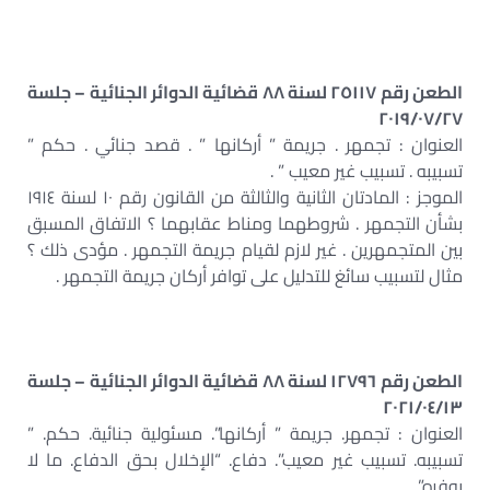
الطعن رقم ٢٥١١٧ لسنة ٨٨ قضائية الدوائر الجنائية – جلسة
٢٠١٩/٠٧/٢٧
العنوان : تجمهر . جريمة ” أركانها ” . قصد جنائي . حكم ”
تسبيبه . تسبيب غير معيب ” .
الموجز : المادتان الثانية والثالثة من القانون رقم ١٠ لسنة ١٩١٤
بشأن التجمهر . شروطهما ومناط عقابهما ؟ الاتفاق المسبق
بين المتجمهرين . غير لازم لقيام جريمة التجمهر . مؤدى ذلك ؟
مثال لتسبيب سائغ للتدليل على توافر أركان جريمة التجمهر .
الطعن رقم ١٢٧٩٦ لسنة ٨٨ قضائية الدوائر الجنائية – جلسة
٢٠٢١/٠٤/١٣
العنوان : تجمهر. جريمة ” أركانها”. مسئولية جنائية. حكم. ”
تسبيبه. تسبيب غير معيب”. دفاع. “الإخلال بحق الدفاع. ما لا
يوفره”.