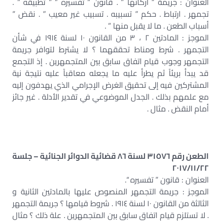
العنوان : جريمة ” أركانها ” . قانون ” تفسيره ” ” تطبيقه ” .
تجمهر . ارتباط . حكم ” تسبيبه . تسبيب غير معيب ” . نقض ”
أسباب الطعن . ما لا يقبل منها ” .
الموجز : المادتين ٢ ، ٣ من القانون ١٠ لسنة ١٩١٤ في شأن
التجمهر . شرط ومناط تحققهما ؟ لا يشترط لتوافر جريمة
التجمهر وجوب قيام اتفاق سابق بين المتجمهرين . إذ التجمع
قد يبدأ بريئاً ثم يطرأ عليه ما يجعله معاقباً عليه نتيجة نية
المشتركين فيه إلى تحقيق الغرض الإجرامي الذي يهدفون إليه
مع علمهم بذلك . الجدل الموضوعي في تقدير الأدلة . غير جائز
أمام النقض . مثال .
الطعن رقم ٣١٥٧٦ لسنة ٨٦ قضائية الدوائر الجنائية – جلسة
٢٠١٧/١١/٢٢
العنوان : قانون ” تفسيره “.
الموجز : جريمة التجمهر المنصوص عليها بالمادتين الثانية و
الثالثة من القانون ١٠ لسنة ١٩١٤ . شروط قيامها ؟ جريمة التجمهر
. لا تستلزم قيام اتفاق سابق بين المتجمهرين . علة ذلك ؟ مثال