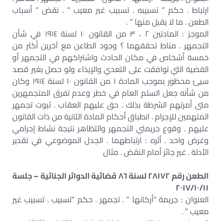
ارتباط . حكم ” تسبيبه . تسبيب غير معيب ” . نقض ” أسباب
الطعن . ما لا يقبل منها ” .
الموجز : المادتين ٢ ، ٣ من القانون ١٠ لسنة ١٩١٤ في شأن
التجمهر . مناط تحققهما ؟ وجود الطاعن مع آخرين أكثر من
خمسة أشخاص في مكان الحادث واشتراكهم في التجمهر أو
القضية التي توافقت على التعدي والإيذاء ولو حصل بغير قصد
سيئ محظور بموجب المادة ١ من القانون ١٠ لسنة ١٩١٤ وكان
من شأنه جعل السلم العام في خطر وعدم تفرق المتجمهرين
متى أمرتهم الشرطة بذلك . حق عليهم العقاب . ثبوت تجمهر
المتهمين للإجرام . انطباق أحكام المادة الثانية من ذات القانون
عليهم . وقوع جريمتي التجمهر والتظاهر نتيجة نشاط إجرامي
وغرض واحد . أثره : ارتباطهما . الجدل الموضوعي في تقدير
الأدلة . غير جائز أمام النقض . مثال
الطعن رقم ٢٨١٧٢ لسنة ٨٦ قضائية الدوائر الجنائية – جلسة
٢٠١٧/١٠/١١
العنوان : جريمة “أركانها ” . تجمهر . حكم “تسبيب . تسبيب غير
معيب ” .