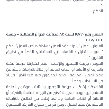
؟
الحكم
الطعن رقم ١٤٧٧٠ لسنة ٨٥ قضائية الدوائر العمالية – جلسة
٢٠١٧/٠٤/١٢
العنوان : عمل ” إنهاء عقد العمل : سلطة صاحب العمل “. حكم
” عيوب التدليل : الفساد في الاستدلال: الخطأ في تطبيق
القانون ” .
الموجز : جريمة التجمهر والإتلاف . عدم اعتبارها جريمة مخلة
بالشرف أو الأمانة أو الآداب العامة أو إخلالاً بالتزامات ناشئة عن
عقد العمل . مخالفة الحكم المطعون فيه هذا النظر . فساد
في الاستدلال وخطأ .
القاعدة : إذ كانت جريمة التجمهر والإتلاف موضوع الجنحة
المشار إليها بوجه النعى لا تعتبر من الجرائم الماسة بالشرف أو
الأمانة أو الآداب العامة ولا تعد إخلالاً من الطاعن بالتزاماته
الناشئة عن عقد العمل ، ومن ثم فإن دعوى الشركة المطعون