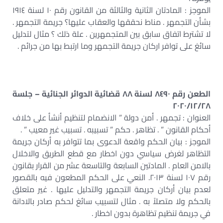
الموجز : المادتان الثانية والثالثة من القانون رقم ١٠ لسنة ١٩١٤
بشأن التجمهر . مناط نحققها والعقاب عليها؟ جريمة التجمهر .
لا تشترط اتفاق سابق بين المتجمهرين . علة ذلك ؟ مثال لتدليل
سائغ على توافر اركان جريمة التجمهر وما ارتبط بها من جرائم .
الطعن رقم ٨٤٩٠ لسنة ٨٨ قضائية الدوائر الجنائية – جلسة
٢٠٢٠/١٢/٢٨
العنوان : تجمهر . أمن دولة ” الانضمام لتنظيم أنشأ على خلاف
أحكام القانون ” . تظاهر . حكم ” تسبيبه . تسبيب غير معيب ” .
الموجز : بيان الحكم واقعة الدعوى بما تتوافر به أركان جريمة
التظاهر لغرض سياسي دون اخطار مع قطع الطريق والاخلال
بالامن العام . المادتين السابعة والتاسعة عشر من القرار بقانون
رقم ١٠٧ لسنة ٢٠١٣. النعي على الحكم المطعون فيه بالقصور
لعدم بيان أركان جريمة التجمهر والتدليل عليها . غير متعلق
بالحكم ولا متصلاً به . مثال لتسبيب سائغ لحكم صادر بالادانة
في جريمة تنظيم تظاهرة بدون اخطار .