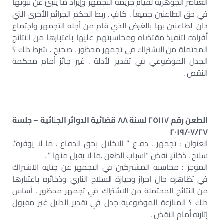
العناصر الجوهرية لقيام جريمة التجمهر وإيراد ما يُنبئ عن ثبوتها
في حق الطاعنين جميعاً . كافٍ . ربط الحكم الجرائم الأخرى التي
دان الطاعنين بها بالغرض الذي قام من أجله التجمهر واجتماع
أفراده لتنفيذ مقتضاه ومحاسبتهم عليها باعتبارها من النتائج
المحتملة من الاشتراك في تجمهر محظور . صحيح . شرط ذلك ؟
الجدل الموضوعي في تقدير الأدلة . غير جائز أمام محكمة
النقض .
الطعن رقم ٢٥١١٧ لسنة ٨٨ قضائية الدوائر الجنائية – جلسة
٢٠١٩/٠٧/٢٧
العنوان : تجمهر . دفاع ” الاخلال بحق الدفاع . ما لا يوفره”.
سلاح . ذخائر. نقض “اسباب الطعن .ما لا يقبل منها ” .
الموجز : محاسبة المشتركين في التجمهر عن جناية الاشتراك
في تظاهره حال احراز وحيازة السلاح الناري وذخائره باعتبارها
من النتائج المحتملة من الاشتراك في تجمهر محظور . أساس
ذلك ؟ المنازعة الموضوعية جدل في تقدير الدليل غير مقبول
إثارته أمام النقض .