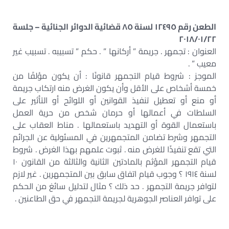
الطعن رقم ١٢٤٩٥ لسنة ٨٥ قضائية الدوائر الجنائية – جلسة
٢٠١٨/٠١/٢٢
العنوان : تجمهر . جريمة ” أركانها ” . حكم ” تسبيبه . تسبيب غير
معيب ” .
الموجز : شروط قيام التجمهر قانونًا : أن يكون مؤلفًا من
خمسة أشخاص على الأقل وأن يكون الغرض منه ارتكاب جريمة
أو منع أو تعطيل تنفيذ القوانين أو اللوائح أو التأثير على
السلطات في أعمالها أو حرمان شخص من حرية العمل
باستعمال القوة أو التهديد باستعمالها . مناط العقاب على
التجمهر وشرط تضامن المتجمهرين في المسئولية عن الجرائم
التي تقع تنفيذًا للغرض منه . ثبوت علمهم بهذا الغرض . شروط
قيام التجمهر المؤثم بالمادتين الثانية والثالثة من القانون ١٠
لسنة ١٩١٤ ؟ وجوب قيام اتفاق سابق بين المتجمهرين . غير لازم
لتوافر جريمة التجمهر . حد ذلك ؟ مثال لتدليل سائغ من الحكم
على توافر العناصر الجوهرية لجريمة التجمهر في حق الطاعنين .