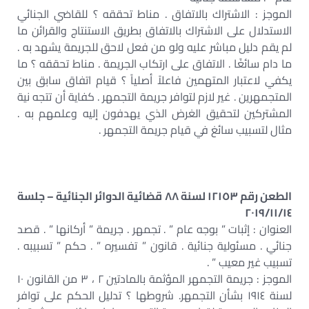
الموجز : الاشتراك بالاتفاق . مناط تحققه ؟ للقاضي الجنائي
الاستدلال على الاشتراك بالاتفاق بطريق الاستنتاج والقرائن ما
لم يقم دليل مباشر عليه ولو من فعل لاحق للجريمة يشهد به .
ما دام سائغًا . الاتفاق على ارتكاب الجريمة . مناط تحققه ؟ ما
يكفي لاعتبار المتهمين فاعلاً أصلياً ؟ قيام اتفاق سابق بين
المتجمهرين . غير لازم لتوافر جريمة التجمهر . كفاية أن تتجه نية
المشتركين لتحقيق الغرض الذي يهدفون إليه وعلمهم به .
مثال لتسبيب سائغ في قيام جريمة التجمهر .
الطعن رقم ١٢١٥٣ لسنة ٨٨ قضائية الدوائر الجنائية – جلسة
٢٠١٩/١١/١٤
العنوان : إثبات ” بوجه عام ” . تجمهر . جريمة ” أركانها ” . قصد
جنائي . مسئولية جنائية . قانون ” تفسيره ” . حكم ” تسبيبه .
تسبيب غير معيب ” .
الموجز : جريمة التجمهر المؤثمة بالمادتين ٢ ، ٣ من القانون ١٠
لسنة ١٩١٤ بشأن التجمهر. شروطها ؟ تدليل الحكم على توافر