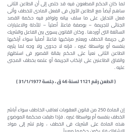
لما كان الحكم المطعون فيه قد خلص إلى أن الطاعن الثانى
ساهم أيضاً مع الطاعن الأول فى الفعل المادى للخطف وأتى
فعل التحايل على ما سلف بيانه وتوافر فيه حكمة القصد
الجنائى للجريمة – بوصفة فاعلاً أصلياً – للأدلة والاعتبارات
السائغة التى أوردها . وكان القانون يسوى بين الفاعل والشريك
فى جريمة الخطف ويعتبر مرتكبها فاعلاً أصلياً سواء أرتكبها
بنفسه أو بواسطة غيره ، فإنه لا جدوى ولا وجه لما يثيره
الطاعن الثانى نعياً على الحكم بقالة القصور فى استظهار
واتفاق الطاعنين على ارتكاب الجريمة أو علمه بخطف المجنى
عليه .
( الطعن رقم 1121 لسنة 46 ق ، جلسة 31/1/1977 )
إن المادة 250 من قانون العقوبات تعاقب الخاطف سواء أباشر
الخطف بنفسه أم بواسطة غيره . فإذا طبقت محكمة الموضوع
هذه المادة على الشريك فى الخطف ، ولم تشر إلى مواد
الاشتراك فلا يكون حكمها معيباً .