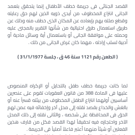
القصد الجنائى فى جريمة خطف الأطفال إنما يتحقق بتعمد
الجانى انتزاع المخطوف من أيدى ذويه الذين لهم حق رعايته
وقطع صلته بهم بإبعاده عن المكان الذى خطف منه وذلك عن
طريق استعمال طرق احتيالية من شأنها التقرير بالمجنى عليه
وحمله على موافقة الجانى أو باستعمال أية وسائل مادية أو
أدبية لسلب إرادته ، مهما كان غرض الجانى من ذلك .
( الطعن رقم 1121 سنة 46 ق ، جلسة 31/1/1977 )
لما كانت جريمة خطف طفل بالتحايل أو الإكراه المنصوص
عليها فى المادة 388 من قانون العقوبات تقوم على عنصرين
أساسيين أولهما انتزاع الطفل المخطوف من بيئته قسراً عنه أو
بالغش والخداع بقصد نقله إلى محل آخر وإخفائه فيه عمن لهم
الحق فى المحافظة على شخصه ، والثانى نقله إلى ذلك المحل
الآخر واحتجازه فيه تحقيقاً لهذا القصد فكل من قارف هذين
الفعلين أو شيئاً منهما أعتبر فاعلاً أصلياً فى الجريمة .