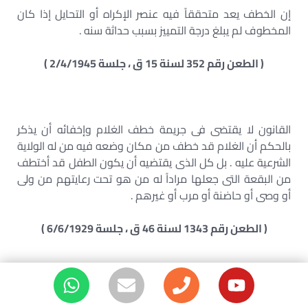
إن الخطف يعد متحققاً فيه عنصر الإكراه أو التحايل إذا كان
المخطوف لم يبلغ درجة التمييز بسبب حداثة سنه .
( الطعن رقم 352 لسنة 15 ق ، جلسة 2/4/1945 )
القانون لا يقتضى فى جريمة خطف الغلام وإخفائه أن يذكر
بالحكم أن الغلام قد خطف من مكان وضعه فيه من له الولاية
الشرعية عليه . بل كل الذى يقتضيه أن يكون الطفل قد أختطف
من البقعة التى جعلها مراداً له من هو تحت رعايتهم من ولى
أو وصى أو حاضنة أو مرب أو غيرهم .
( الطعن رقم 1343 لسنة 46 ق ، جلسة 6/6/1929 )
جريمة الخطف تتركب من فعلين أساسيين : ” الأول ” انتزاع