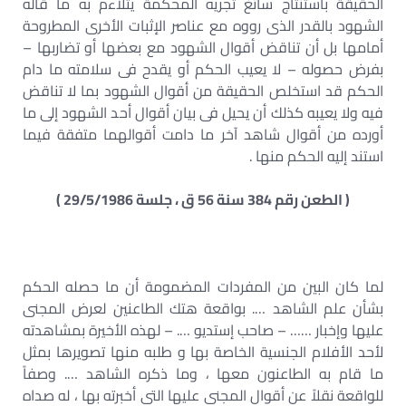
الحقيقة باستنتاج سائغ تجريه المحكمة يتلاءم به ما قاله
الشهود بالقدر الذى رووه مع عناصر الإثبات الأخرى المطروحة
أمامها بل أن تناقض أقوال الشهود مع بعضها أو تضاربها –
بفرض حصوله – لا يعيب الحكم أو يقدح فى سلامته ما دام
الحكم قد استخلص الحقيقة من أقوال الشهود بما لا تناقض
فيه ولا يعيبه كذلك أن يحيل فى بيان أقوال أحد الشهود إلى ما
أورده من أقوال شاهد آخر ما دامت أقوالهما متفقة فيما
استند إليه الحكم منها .
( الطعن رقم 384 سنة 56 ق ، جلسة 29/5/1986 )
لما كان البين من المفردات المضمومة أن ما حصله الحكم
بشأن علم الشاهد …. بواقعة هتك الطاعنين لعرض المجنى
عليها وإخبار …… – صاحب إستديو …. – لهذه الأخيرة بمشاهدته
لأحد الأفلام الجنسية الخاصة بها و طلبه منها تصويرها بمثل
ما قام به الطاعنون معها ، وما ذكره الشاهد …. وصفاً
للواقعة نقلاً عن أقوال المجنى عليها التى أخبرته بها ، له صداه