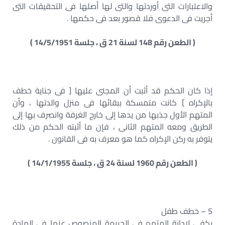
والاعتبارات التى أوردتها والتى لها أصلها فى التحقيقات التى
أجريت فى الدعوى فلا قصور بعد فى حكمها .
( الطعن رقم 148 لسنة 21 ق ، جلسة 14/5/1951 )
إذا كان الحكم قد أثبت أن المجنى عليها [ فى جناية خطف
بالإكراه ] كانت متمسكة ببقائها فى منزل والدتها ، وأن
المتهم الأول جذبها من يدها إلى خارج الغرفة وانصرف بها إلى
الطريق ومعه المتهم الثانى ، فإن ما أثبته الحكم من ذلك
يتوفر به ركن الإكراه كما هو معرف به فى القانون .
( الطعن رقم 1960 لسنة 24 ق ، جلسة 14/1/1955 )
5 – خطف طفل
يكفى لإدانة المتهم فى الجريمة المنصوص عنها فى المادة