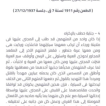
( الطعن رقم 1911 لسنة 7 ق ، جلسة 27/12/1937 )
4 – جناية خطف بالإكراه
إذا كان واحد من المتهمين قد طلب إلى المجنى عليها فى
ملاينة ورجاء أن تركب معهما سيارتهما فاعتذرت وركبت هى
ومن معها عربة حنطور ، فقفز المتهم الآخر إلى المقعد
المجاور لحوذى العربة واستولى على الرسن وأوقف سير العربة
فنزلت المجنى عليها ومن كان معها من العربة و اختبأت ، ثم
لما عرف المتهمان مخبأها جذبها أحدهما من معطفها بقوة
وأطلق من المسدس الذى كان يحمله عيارين مهدداً بالقتل
ومردداً هذا التهديد بالقول ثم دفعها المتهم الثانى من الخلف
ليدخلها فى السيارة ، فإن هذين المتهمين يكونان قد توافقا
واتحدت مقاصدهما على القبض على المجنى عليها بواسطة
إدخالها السيارة مع علم كل منهما بما يأتيه صاحبه من الأفعال
الموصلة إلى هذا الغرض وعمل كل من جانبه على تحقيقه .