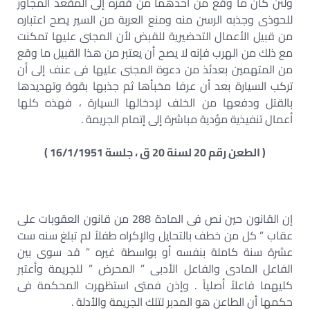
ولئن كان ما وقع من أحدهما من قفزه إلى المقعد المجاور
للحوذى وجذبه الرسن منه ومنع العربة من السير يصح اعتباره
من قبيل الأعمال التحضيرية للقبض لأن المجنى عليها تمكنت
مع ذلك من الهرب فإنه لا يصح أن يعتبر من هذا القبيل ما وقع
من المتهمين بعدئذ من دعوة المجنى عليها فى عنف إلى أن
تركب السيارة بعد أن عرفا مخبأها ثم جذبها بقوة وتهديدها
بالقتل ودفعها من الخلف لإدخالها السيارة ، فهذه كلها
أعمال تنفيذية مؤدية مباشرة إلى إتمام الجريمة .
( الطعن رقم 20 لسنة 20 ق ، جلسة 16/1/1951 )
إن القانون حين نص فى المادة 288 من قانون العقوبات على
عقاب ” كل من خطف بالتحايل والإكراه طفلاً لم تبلغ سنه ست
عشرة سنة كاملة بنفسه أو بواسطة غيره ” قد سوى بين
الفاعل المادى والفاعل الأدبى ” المحرض ” للجريمة وأعتبر
كليهما فاعلاً أصلياً . وإذن فمتى استظهرت المحكمة فى
حكمها أن الطاعن هو المدبر لتلك الجريمة والأدلة .