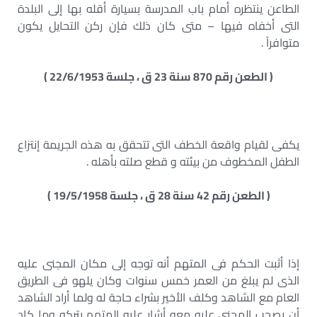
الطاعن ينتظره أمام باب المدرسة بسيارة أقله بها إلى البلدة
التى أخفاه فيها – متى كان ذلك فإن ركن التحايل يكون
متوافراً .
( الطعن رقم 870 سنة 23 ق ، جلسة 22/6/1953 )
يكفى لقيام واقعة الخطف التى تتحقق به هذه الجريمة إنتزاع
الطفل المخطوف من بيئته و قطع صلته بأهله .
( الطعن رقم 42 سنة 28 ق ، جلسة 19/5/1958 )
إذا أثبت الحكم فى المتهم أنه توجه إلى مكان المجنى عليه
الذى لم يبلغ من العمر خمس سنوات وكان يلهو فى الطريق
العام مع الشاهد وكلف الأخير بشراء حاجة له ولما أراد الشاهد
أن يصحب المجنى عليه معه أشار عليه المتهم بتركه وما كاد