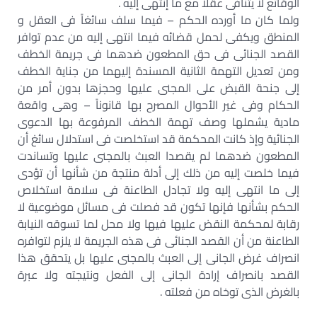
الوقائع لا يتنافى عقلاً مع ما إنتهى إليه .
ولما كان ما أورده الحكم – فيما سلف سائغاً فى العقل و
المنطق ويكفى لحمل قضائه فيما انتهى إليه من عدم توافر
القصد الجنائى فى حق المطعون ضدهما فى جريمة الخطف
ومن تعديل التهمة الثانية المسندة إليهما من جناية الخطف
إلى جنحة القبض على المجنى عليها وحجزها بدون أمر من
الحكام وفى غير الأحوال المصرح بها قانوناً – وهى واقعة
مادية يشملها وصف تهمة الخطف المرفوعة بها الدعوى
الجنائية وإذ كانت المحكمة قد استخلصت فى استدلال سائغ أن
المطعون ضدهما لم يقصدا العبث بالمجنى عليها وتساندت
فيما خلصت إليه من ذلك إلى أدلة منتجة من شأنها أن تؤدى
إلى ما انتهى إليه ولا تجادل الطاعنة فى سلامة استخلاص
الحكم بشأنها فإنها تكون قد فصلت فى مسائل موضوعية لا
رقابة لمحكمة النقض عليها فيها ولا محل لما تسوقه النيابة
الطاعنة من أن القصد الجنائى فى هذه الجريمة لا يلزم لتوافره
انصراف غرض الجانى إلى العبث بالمجنى عليها بل يتحقق هذا
القصد بانصراف إرادة الجانى إلى الفعل ونتيجته ولا عبرة
بالغرض الذى توخاه من فعلته .