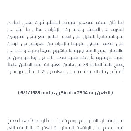
لما كان الحكم المطعون فيه قد استظهر ثبوت الفعل المادى
للشروع فى الخطف وتوافر ركن الإكراه ، وكان ما أثبته فى
مدوناته كافياً للتدليل على اتفاق الطاعن مع باقى المتهمين
على خطف المجنى عليهما بالإكراه من معيتهم فى الزمان
والمكان ونوع الصلة بينهم واتجاههم جميعاً وجهة واحدة فى
تنفيذ جريمتهم وأن كلا منهم قصد الآخر فى إيقاعها ومن ثم
يصبح طبقاً للمادة 39 من قانون العقوبات اعتبار الطاعن فاعلاً
أصلياً فى تلك الجريمة و يضحى منعاه فى هذا الشأن غير سديد
.
( الطعن رقم 2314 سنة 54 ق ، جلسة 6/1/1985 )
من المقرر أن القانون لم يرسم شكلاً خاصاً أو نمطاً معيناً يصوغ
فيه الحكم بيان الواقعة المستوجبة للعقوبة والظروف التى