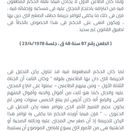
ولما كان الطاعن الأول لا يجادل فيما نقله الحكم المطعون
فيه من اعترافه باحتجاز المجنى عليه فى مسكنه وإخفائه فيه ،
فإن فى ذلك ما يكفى لتوافر جريمة خطف الصغير التى دين بها
، ويكون النعى على الحكم فى هذا الخصوص بالخطأ فى
تطبيق القانون غير سديد .
( الطعن رقم 87 سنة 48 ق ، جلسة 23/4/1978 )
لما كان الحكم المطعونة فيه قد تناول ركن التحايل فى
الجريمة التى دان بها الطاعنين بقوله ” وكان الثابت أن الجناة
الثلاثة الأول – ومن بينهم الطاعنين – عملوا على انتزاع المجنى
عليه والحال كما هو ثابت من أقوال والديه وأقوال المتهم
الثانى والرابع أنه كان أخرس لم يبلغ الخمس سنوات ومن ثم
يكون عديم التمييز الأمر الذى يتوافر معه ركن التحايل فى
الدعوى … ” فإن فيما أورده الحكم ما يكفى به توافر هذا
الركن للجريمة إذ أن صغر سن المجنى عليه وحالته الصحية أو
الذهنية هى من الأمور التى يسوغ لقاضى الموضوع أن يستنبط