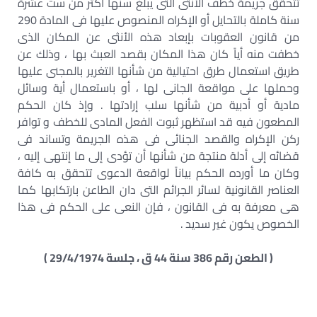
تتحقق جريمة خطف الأنثى التى يبلغ سنها أكثر من ست عشرة
سنة كاملة بالتحايل أو الإكراه المنصوص عليها فى المادة 290
من قانون العقوبات بإبعاد هذه الأنثى عن المكان الذى
خطفت منه أياً كان هذا المكان بقصد العبث بها ، وذلك عن
طريق استعمال طرق احتيالية من شأنها التغرير بالمجنى عليها
وحملها على مواقعة الجانى لها ، أو باستعمال أية وسائل
مادية أو أدبية من شأنها سلب إرادتها . وإذ كان الحكم
المطعون فيه قد استظهر ثبوت الفعل المادى للخطف و توافر
ركن الإكراه والقصد الجنائى فى هذه الجريمة وتساند فى
قضائه إلى أدلة منتجة من شأنها أن تؤدى إلى ما إنتهى إليه ،
وكان ما أورده الحكم بياناً لواقعة الدعوى تتحقق به كافة
العناصر القانونية لسائر الجرائم التى دان الطاعن بارتكابها كما
هى معرفة به فى القانون ، فإن النعى على الحكم فى هذا
الخصوص يكون غير سديد .
( الطعن رقم 386 سنة 44 ق ، جلسة 29/4/1974 )