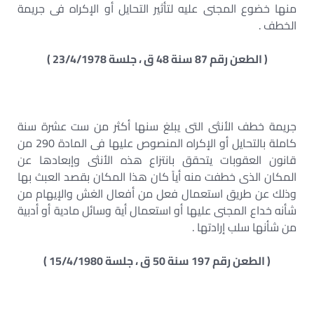
منها خضوع المجنى عليه لتأثير التحايل أو الإكراه فى جريمة
الخطف .
( الطعن رقم 87 سنة 48 ق ، جلسة 23/4/1978 )
جريمة خطف الأنثى التى يبلغ سنها أكثر من ست عشرة سنة
كاملة بالتحايل أو الإكراه المنصوص عليها فى المادة 290 من
قانون العقوبات يتحقق بانتزاع هذه الأنثى وإبعادها عن
المكان الذى خطفت منه أياً كان هذا المكان بقصد العبث بها
وذلك عن طريق استعمال فعل من أفعال الغش والإيهام من
شأنه خداع المجنى عليها أو استعمال أية وسائل مادية أو أدبية
من شأنها سلب إرادتها .
( الطعن رقم 197 سنة 50 ق ، جلسة 15/4/1980 )