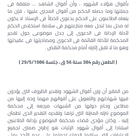
بأقوال هؤلاء الشهود ، وأن أقوال الشاهد … متفقة فى
جملتها وما حصله الحكم من أقوال المجنى عليها ، فإن ما
ينعاه الطاعنون على الحكم بدعوى الخطأ فى الإسناد لا يكون
له محل بما تنحل معه منازعتهم فى سلامة استخلاص الحكم
لأدلة الإدانة فى الدعوى إلى جدل موضوعى حول تقدير
المحكمة للأدلة القائمة فى الدعوى ومصادرتها فى عقيدتها
وهو ما لا تقبل إثارته أمام محكمة النقض .
( الطعن رقم 384 سنة 56 ق ، جلسة 29/5/1986 )
من المقرر أن وزن أقوال الشهود وتقدير الظروف التى يؤدون
فيها شهادتهم والتعويل على أقوالهم مهما وجه إليها من
مطاعن وحام حولها من الشبهات مرجعه إلى محكمة
الموضوع تنزله المنزلة التى تراها وتقدره التقدير الذى تطمئن
إليه ، وكان مؤدى قضاء محكمة الموضوع بإدانة الطاعنين
استنادا إلى أقوال شهود الإثبات هو إطراح ضمنى لجميع
الاعتبارات التى ساقها الدفاع لحملها على عدم الأخذ بها ،