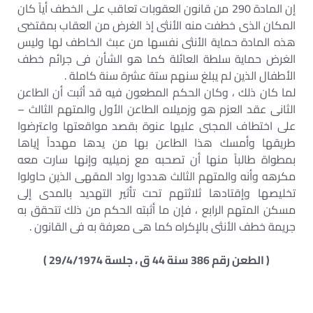
إن المادة 290 من قانون العقوبات تعاقب على الخطف أياً كان
المكان الذى خطفت منه الأنثى إذ الغرض من العقاب بمقتضى
هذه المادة حماية الأنثى نفسها من عبث الخاطف لها وليس
الغرض حماية سلطة العائلة كما هو الشأن فى جرائم خطف
الأطفال الذين لم يبلغ سنهم ستة عشرة سنة كاملة .
لما كان ذلك ، وكان الحكم المطعون فيه قد أثبت أن الطاعن
الثانى عقد العزم هو وزميلاه الطاعن الأول والمتهم الثالث –
على اختطاف المجنى عليها عنوة بقصد مواقعتها واعترضوا
طريقها وأمسك هذا الطاعن بها من يدها مهدداً إياها
بمطواة طالباً منها أن تصحبه مع زميليه وإنها سارت معه
مكرهه وأنه والمتهم الثالث هددوا رواد المقهى الذين حاولوا
تخليصها وإقتادها ثلاثتهم تحت تأثير التهديد بالمدى إلى
مسكن المتهم الرابع ، فإن ما أثبته الحكم من ذلك تتحقق به
جريمة خطف الأنثى بالإكراه كما هى معرفة به فى القانون .
( الطعن رقم 386 سنة 44 ق ، جلسة 29/4/1974 )