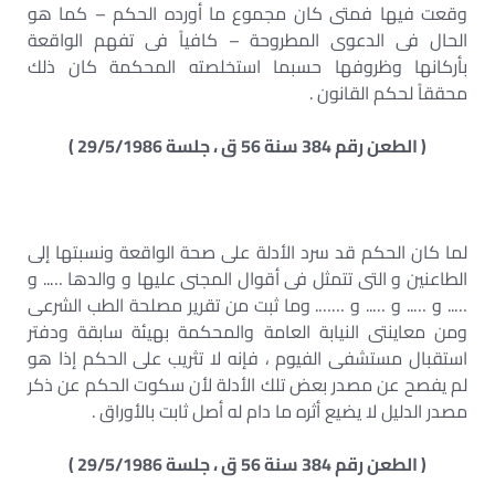
وقعت فيها فمتى كان مجموع ما أورده الحكم – كما هو
الحال فى الدعوى المطروحة – كافياً فى تفهم الواقعة
بأركانها وظروفها حسبما استخلصته المحكمة كان ذلك
محققاً لحكم القانون .
( الطعن رقم 384 سنة 56 ق ، جلسة 29/5/1986 )
لما كان الحكم قد سرد الأدلة على صحة الواقعة ونسبتها إلى
الطاعنين و التى تتمثل فى أقوال المجنى عليها و والدها ….. و
….. و ….. و ….. و ……. وما ثبت من تقرير مصلحة الطب الشرعى
ومن معاينتى النيابة العامة والمحكمة بهيئة سابقة ودفتر
استقبال مستشفى الفيوم ، فإنه لا تثريب على الحكم إذا هو
لم يفصح عن مصدر بعض تلك الأدلة لأن سكوت الحكم عن ذكر
مصدر الدليل لا يضيع أثره ما دام له أصل ثابت بالأوراق .
( الطعن رقم 384 سنة 56 ق ، جلسة 29/5/1986 )