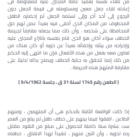
من تلقاء نفسه بعميد عائلة المجنى عليه للمفاوضة فى
إعادته لقاء جعل معين ومساومته فى قيمة الجعل دون
الرجوع إلى أحد أخر وإلى تسلمه الجعل ثم إحضاره الطفل
المخطوف من المكان الذى أخفى فيه بعيداً عمن لهم حق
المحافظة على شخصه ، وأن ذلك مما يجعله مقترفاً لجريمة
الخطف سواء أكان هو الذى قام بنفسه بانتزاع المجنى عليه
وإخراجه من بيئته وإخفائه بعيداً عن ذويه أو كان هناك من
تعاون معه بفعل من هذه الأفعال فإن ما انتهى إليه الحكم
من ذلك إنما تتحقق به جناية الخطف ويصلح بذاته تدليلاً على
مقارفة المتهم هذه الجريمة .
( الطعن رقم 1745 لسنة 31 ق ، جلسة 9/4/1962 )
إذا كانت الواقعة الثابتة بالحكم هى أن المتهمين ، ومنهم
الطاعن ، اتفقوا فيما بينهم على خطف طفل لم يبلغ من العمر
ست عشرة سنة كاملة للحصول على مبلغ من النقود مقابل
رده لذويه ، وأن اثنين منهم ، تنفيذاً لهذا الاتفاق ، خطفاه