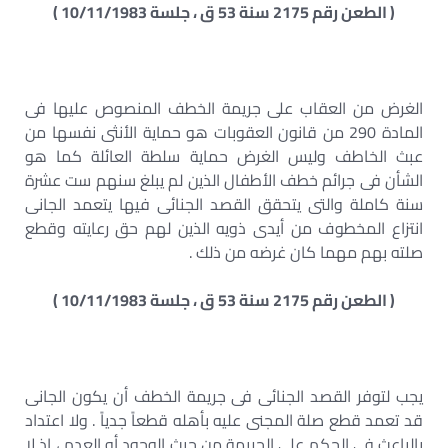
( الطعن رقم 2175 سنة 53 ق ، جلسة 10/11/1983 )
الغرض من العقاب على جريمة الخطف المنصوص عليها فى
المادة 290 من قانون العقوبات هو حماية الأنثى نفسها من
عبث الخاطف وليس الغرض حماية سلطة العائلة كما هو
الشأن فى جرائم خطف الأطفال الذين لم يبلغ سنهم ست عشرة
سنة كاملة والتى يتحقق القصد الجنائى فيها يتعمد الجانى
انتزاع المخطوف من أيدى ذويه الذين لهم حق رعايته وقطع
صلته بهم مهما كان غرضه من ذلك .
( الطعن رقم 2175 سنة 53 ق ، جلسة 10/11/1983 )
يجب لتوفر القصد الجنائى فى جريمة الخطف أن يكون الجانى
قد تعمد قطع صلة المجنى عليه بأهله قطعاً جدياً . ولا اعتداد
بالباعث فى الحكم على الجريمة من حيث الوجود أو العدم ، إذ لا