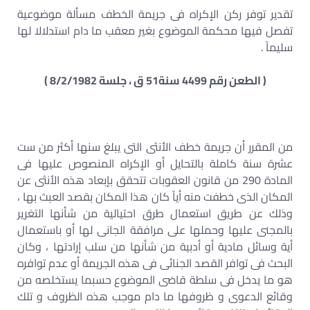
تقدير توفر ركن الإكراه فى جريمة الخطف مسألة موضوعية
تفصل فيها محكمة الموضوع بغير معقب ما دام استدلالا لها
سليماً .
( الطعن رقم 4499 سنة51 ق ، جلسة 8/2/1982 )
من المقرر أن جريمة خطف الأنثى التى يبلغ سنها أكثر من ست
عشرة سنة كاملة بالتحايل أو الإكراه المنصوص عليها فى
المادة 290 من قانون العقوبات تتحقق بإبعاد هذه الأنثى عن
المكان الذى خطفت منه أياً كان هذا المكان بقصد العبث بها ،
وذلك عن طريق استعمال طرق احتيالية من شأنها التغرير
بالمجنى عليها وحملها على مرافقة الجانى لها أو باستعمال
أية وسائل مادية أو أدبية من شأنها من سلب إرادتها ، وكان
البحث فى توافر القصد الجنائى فى هذه الجريمة أو عدم توافره
هو ما يدخل فى سلطة قاضى الموضوع حسبما يستخلصه من
وقائع الدعوى و ظروفها ما دام موجب هذه الظروف و تلك