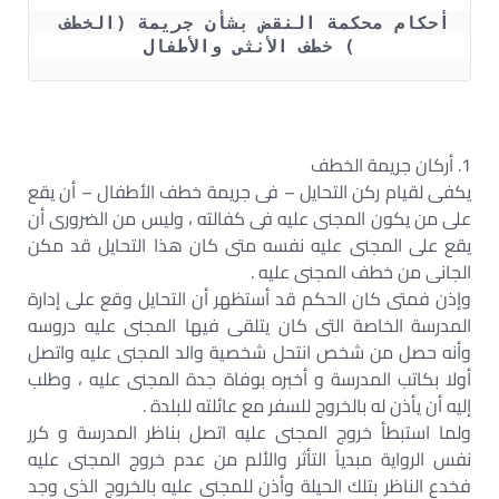
أحكام محكمة النقض بشأن جريمة (الخطف 
) خطف الأنثى والأطفال
1. أركان جريمة الخطف
يكفى لقيام ركن التحايل – فى جريمة خطف الأطفال – أن يقع
على من يكون المجنى عليه فى كفالته ، وليس من الضرورى أن
يقع على المجنى عليه نفسه متى كان هذا التحايل قد مكن
الجانى من خطف المجنى عليه .
وإذن فمتى كان الحكم قد أستظهر أن التحايل وقع على إدارة
المدرسة الخاصة التى كان يتلقى فيها المجنى عليه دروسه
وأنه حصل من شخص انتحل شخصية والد المجنى عليه واتصل
أولا بكاتب المدرسة و أخبره بوفاة جدة المجنى عليه ، وطلب
إليه أن يأذن له بالخروج للسفر مع عائلته للبلدة .
ولما استبطأ خروج المجنى عليه اتصل بناظر المدرسة و كرر
نفس الرواية مبدياً التأثر والألم من عدم خروج المجنى عليه
فخدع الناظر بتلك الحيلة وأذن للمجنى عليه بالخروج الذى وجد