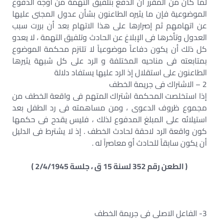
لما كان من المقرر أن الدفع بتلفيق التهمة من أوجه الدفوع
الموضوعية فإن ما يثيره الطاعنون بشأن عدول المجنى عليها
عن اتهامهم ثم إصرارها على هذا الاتهام بعد أن بررت سبب
العدول وتأخرها فى الإبلاغ عن الحادث وتلفيق التهمة ، لا يعدو
كل ذلك أن يكون دفاعاً موضوعياً لا تلتزم محكمة الموضوع
بمتابعته فى مناحيه المختلفة و الرد على كل شبهة يثيرها
الطاعنون على استقلال إذ الرد عليها يستفاد دلالة
2 – الاشتراك فى جريمة الخطف
إذا استخلصت المحكمة اشتراك المتهم فى واقعة الخطف من
مجموع ظروف الدعوى ، ومن مساهمته فى رد الطفل بعد
استيلائه على المبلغ المدفوع لذلك ، فليس يقدح فى حكمها
كون واقعة الرد لاحقة لحادث الخطف . إذ لا يشترط فى الدليل
أن يكون سابقاً للحادث أو معاصراً له .
( الطعن رقم 352 لسنة 15 ق ، جلسة 2/4/1945 )
3- الفاعل الاصلى فى جريمة الخطف