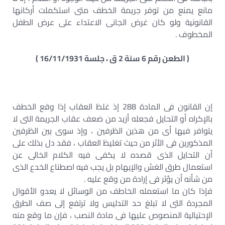
مانع يمنع من توفر جريمة الخطف متى استكملت أركانها
القانونية ولو كان غرض الجانى الاعتداء على عرض الطفل
المخطوف .
( الطعن رقم 6 سنة 2 ق ، جلسة 16/11/1931 )
إن القانون فى المادة 288 إذ غلظ العقاب إذا وقع الخطف
بالإكراه أو التحايل فجعله أزيد من ضعف عقاب الجريمة التى لا
يتوافر فيها أى من هذين الظرفين ، وإذ سوى بين الظرفين
المذكورين فى الأثر من حيث تغليظ العقاب ، فقد دل بذلك على
أن التحايل الذى قصده لا يكفى فيه الكلام الخالى عن
استعمال طرق الغش والإيهام بل يجب فيه اصطناع الخدع الذى
من شأنه أن يؤثر فى إرادة من وقع عليه .
فإذا كان ما استعمله الخاطف من الوسائل لا يعدو الأقوال
المجردة التى لا تبلغ حد التدليس ولا ترتفع إلى صف الطرق
الإحتيالية المنصوص عليها فى مادة النصب ، فإن ما وقع منه