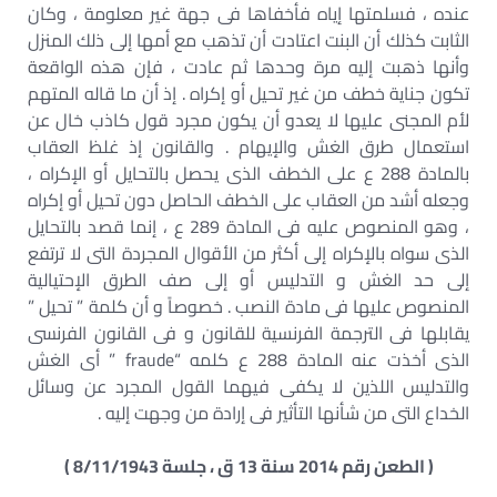
عنده ، فسلمتها إياه فأخفاها فى جهة غير معلومة ، وكان
الثابت كذلك أن البنت اعتادت أن تذهب مع أمها إلى ذلك المنزل
وأنها ذهبت إليه مرة وحدها ثم عادت ، فإن هذه الواقعة
تكون جناية خطف من غير تحيل أو إكراه . إذ أن ما قاله المتهم
لأم المجنى عليها لا يعدو أن يكون مجرد قول كاذب خال عن
استعمال طرق الغش والإيهام . والقانون إذ غلظ العقاب
بالمادة 288 ع على الخطف الذى يحصل بالتحايل أو الإكراه ،
وجعله أشد من العقاب على الخطف الحاصل دون تحيل أو إكراه
، وهو المنصوص عليه فى المادة 289 ع ، إنما قصد بالتحايل
الذى سواه بالإكراه إلى أكثر من الأقوال المجردة التى لا ترتفع
إلى حد الغش و التدليس أو إلى صف الطرق الإحتيالية
المنصوص عليها فى مادة النصب . خصوصاً و أن كلمة ” تحيل ”
يقابلها فى الترجمة الفرنسية للقانون و فى القانون الفرنسى
الذى أخذت عنه المادة 288 ع كلمه “fraude ” أى الغش
والتدليس اللذين لا يكفى فيهما القول المجرد عن وسائل
الخداع التى من شأنها التأثير فى إرادة من وجهت إليه .
( الطعن رقم 2014 سنة 13 ق ، جلسة 8/11/1943 )