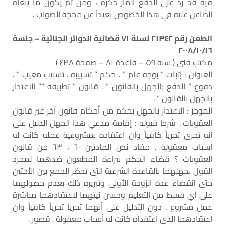
فيه قد رد على الدفع المار ذكره ، ومن ثم يكون ما ينعاه
الطاعن عليه في هذا الخصوص بعيداً عن محجة الصواب .
الطعن رقم ٢١٣٤٢ لسنة ٧١ قضائية الدوائر الجنائية – جلسة
٢٠٠٨/١٠/١٦
مكتب فنى ( سنة ٥٩ – قاعدة ٨١ – صفحة ٤٣٨ )
العنوان : إثبات ” بوجه عام ” . حكم ” تسبيبه . تسبيب معيب ” .
دفوع ” الدفع بالجهل بالقانون ” . قانون ” تطبيقه “” الاعتذار
بالجهل بالقانون ” .
الموجز : الاعتذار بالجهل بحكم من أحكام قانون آخر غير قانون
العقوبات . شرط قبوله : إقامة مدعي هذا الجهل الدليل على
أنه تحرى تحرياً كافياً وأن اعتقاده بمشروعية عمله كانت له
أسباب معقولة . مفاد نص المادتين ٦٠ ، ٦٣ من قانون
العقوبات ؟ قضاء الحكم ببراءة المطعون ضدهما لمجرد
القول بجهلهما بالقاعدة الشرعية التى تحظر الجمع بين الأختين
حتى انقضاء عدة الزوجة الأولى وتبريره ذلك بعدم حصولهما
على أي قسط من التعليم وحسن نيتهما لاعتقادهما مباشرة
عمل مشروع . دون التدليل على أنهما تحريا تحرياً كافياً وأن
اعتقادهما الذى اعتقداه كانت له أسباب معقولة . قصور .