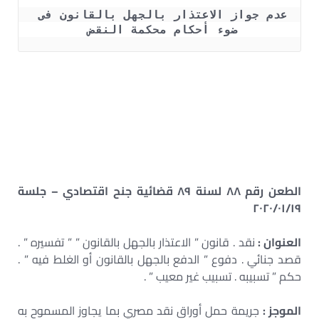
عدم جواز الاعتذار بالجهل بالقانون فى 
ضوء أحكام محكمة النقض 
الاستثناءات الواردة على مبدأ عدم جواز الاعتذار بجهل القانون –
كتاب الاعتذار بالجهل بالقانون PDF – الفرق بين الجهل
بالقانون والغلط بالقانون – تعريف الجهل بالقانون – قاعدة
عدم جواز الاعتداد بجهل القانون والاستثناء الوارد عليه – بحث
حول مبدأ لا عذر بجهل القانون – الجهل بالقـانون – الجهل في
القانون
الطعن رقم ٨٨ لسنة ٨٩ قضائية جنح اقتصادي – جلسة
٢٠٢٠/٠١/١٩
العنوان :
نقد . قانون ” الاعتذار بالجهل بالقانون ” ” تفسيره ” .
قصد جنائي . دفوع ” الدفع بالجهل بالقانون أو الغلط فيه ” .
حكم ” تسبيبه . تسبيب غير معيب ” .
الموجز :
جريمة حمل أوراق نقد مصري بما يجاوز المسموح به