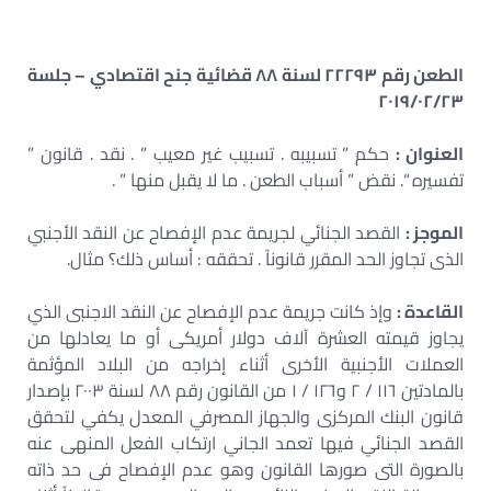
الطعن رقم ٢٢٢٩٣ لسنة ٨٨ قضائية جنح اقتصادي – جلسة
٢٠١٩/٠٢/٢٣
العنوان :
حكم ” تسبيبه . تسبيب غير معيب ” . نقد . قانون ”
تفسيره “. نقض ” أسباب الطعن . ما لا يقبل منها ” .
الموجز :
القصد الجنائي لجريمة عدم الإفصاح عن النقد الأجنبي
الذى تجاوز الحد المقرر قانوناً . تحققه : أساس ذلك؟ مثال.
القاعدة :
وإذ كانت جريمة عدم الإفصاح عن النقد الاجنبى الذي
يجاوز قيمته العشرة آلاف دولار أمريكى أو ما يعادلها من
العملات الأجنبية الأخرى أثناء إخراجه من البلاد المؤثمة
بالمادتين ١١٦ / ٢ و١٢٦ / ١ من القانون رقم ٨٨ لسنة ٢٠٠٣ بإصدار
قانون البنك المركزى والجهاز المصرفي المعدل يكفي لتحقق
القصد الجنائي فيها تعمد الجاني ارتكاب الفعل المنهى عنه
بالصورة التى صورها القانون وهو عدم الإفصاح فى حد ذاته