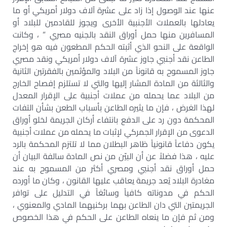
عنها عند الوصول إذا زاد على عشرة آلاف دولار أمريكي أو ما
يعادلها بالعملات الأجنبية الأخرى ويجوز للقادمين للبلاد أو
المسافرين منها حمل أوراق النقد بالجنيه مصري ” ، وكانت
الواقعة على النحو الذي أثبته الحكم المطعون فيه هو إخراج
الطاعن نقد أجنبي جاوز عشرة آلاف دولار أمريكي ونقد مصري
جاوز المسموح به قانوناً من البلاد والمؤثمين بالفقرتين الثانية
والثالثة من المادة المشار إليها والتي لا تستلزم إفصاح الخارج
من البلاد عما يحمله من عملات أجنبية على الإقرار المعدل
لهذا الغرض ، فإن ما يثيره الطاعن بأسباب الطعن بشأن التفات
المحكمة دون رد على الدفع بانتفاء أركان الجريمة لخلو أوراق
الدعوى من الإقرار الجمركي لإثبات ما يحمله من عملات أجنبية
يكون دفاعاً قانونياً ظاهر البطلان مما لا تلتزم المحكمة بالرد
عليه ، هذا فضلاً عن أن البيّن من نص المادة سالفة البيان أن
حمل أوراق نقد أجنبي ومصري أكثر من المسموح به عند
مغادرة البلاد يُعد جريمة يعاقب عليها القانون ، وكان ما أورده
الحكم في مدوناته كافياً وسائغاً في التدليل على توافر
الجريمتين التي دان الطاعن بهما بركنيهما المادي والمعنوي ،
ومن ثم فإن ما ينعاه الطاعن على الحكم في هذا الخصوص