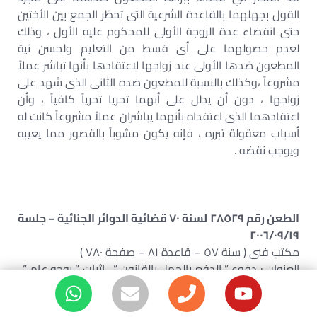
القول بجهلهما بالقاعدة الشرعية التى تحظر الجمع بين الأختين
حتى انقضاء عدة الزوجة الأولى للمحكوم عليه الأول ، وذلك
لعدم حصولهما على أى قسط من التعليم ولحسن نية
المطعون ضدها الأولى عند زواجها لاعتقادها بأنها تباشر عملاً
مشروعاً ،وكذلك بالنسبة للمطعون ضده الثانى الذى شهد على
زواجها ، دون أن يدلل على أنهما تحريا تحرياً كافياً ، وأن
اعتقادهما الذى اعتقداه بأنهما يباشران عملاً مشروعاً كانت له
أسباب معقولة تبرره ، فإنه يكون مشوباً بالقصور مما يعيبه
ويوجب نقضه .
الطعن رقم ٢٨٥٢٩ لسنة ٧٠ قضائية الدوائر الجنائية – جلسة
٢٠٠٦/٠٩/١٩
مكتب فنى ( سنة ٥٧ – قاعدة ٨١ – صفحة ٧٨٠ )
العنوان : دفوع ” الدفع بالجهل بالقانون ” . إثبات ” بوجه عام ” .
حكم ” تسبيبه . تسبيب غير معيب ” . نقض ” أسباب الطعن . ما لا
يقبل منها ” .