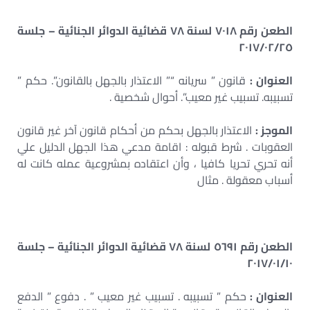
الطعن رقم ٧٠١٨ لسنة ٧٨ قضائية الدوائر الجنائية – جلسة
٢٠١٧/٠٢/٢٥
العنوان :
قانون ” سريانه “” الاعتذار بالجهل بالقانون”. حكم ”
تسبيبه. تسبيب غير معيب”. أحوال شخصية .
الموجز :
الاعتذار بالجهل بحكم من أحكام قانون آخر غير قانون
العقوبات . شرط قبوله : اقامة مدعي هذا الجهل الدليل علي
أنه تحري تحريا كافيا ، وأن اعتقاده بمشروعية عمله كانت له
أسباب معقولة . مثال
الطعن رقم ٥٦٩١ لسنة ٧٨ قضائية الدوائر الجنائية – جلسة
٢٠١٧/٠١/١٠
العنوان :
حكم ” تسبيبه . تسبيب غير معيب ” . دفوع ” الدفع