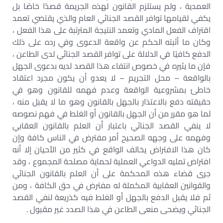
العمدية ، ولم يستلزم القانون لهذه الجريمة قصدًا خاصًا بل
يكفي لقيامها توافر القصد الجنائي العام والذي يقتضي تعمد
اقتراف الفعل المادي وتعمد النتيجة المترتبة على هذا الفعل ،
وكان ما أثبته الحكم عن واقعة الدعوى وفي رده على ذلك
الدفع كافيًا في الدلالة على توافر القصد الجنائي لدى الطاعن ،
فإن ما يثيره في خصوص انتفاء هذا القصد لديه بدعوى الجهل
بالواقعة – محل التجريم – لا يعدو أن يكون مجرد اعتقاد
خاطئ بمشروعية الواقعة وعدم فهمه للقانون وهو في
حقيقته دفع بالاعتذار بالجهل بالقانون وهو ما لا يقبل منه ،
لما هو مقرر من أن الجهل بالقانون أو الغلط في فهم نصوصه
لا ينفي القصد الجنائي باعتبار أن العلم بالقانون العقابي
وفهمه على وجهه الصحيح أمر مفترض في الناس كافة وإن
كان هذا الافتراض يخالف الواقع في كثير من الأحيان إلا أنه
افتراض تمليه الدواعي العملية لحماية مصلحة المجموع ، وقد
جرى قضاء هذه المحكمة على أن العلم بالقانون الجنائي
والقوانين العقابية المكملة له مفترض في حق الكافة ، ومن
ثم فلا يقبل الدفع بالجهل أو الغلط فيه كذريعة لنفي القصد
الجنائي ويضحى منعى الطاعن في هذا الصدد غير مقبول .