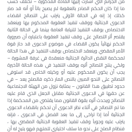
من الجرائم التي أشارت إليها المادة المذكورة – تختلف حسب
ما إذا كان الحكم الصادر بالعقوبة لم يصبح باتاً أو أنه قد صار
كذلك إذ إنه في الحالة الأولى يترتب على التصالح انقضاء
الدعوى الجنائية ووقف تنفيذ العقوبة المحكوم بها وينعقد
الاختصاص بوقف التنفيذ للنيابة العامة بينما في الحالة الثانية
يقتصر أثر التصالح على وقف تنفيذ العقوبة باعتباره أن صيرورة
الحكم نهائياً يكون القضاء في موضوع الدعوى قد حاز قوة
الأمر المقضي وينعقد الاختصاص بوقف التنفيذ في هذا الحالة
لمحكمة النقض الدائرة الجنائية منعقدة في غرفة المشورة –
ولكي ينتج التصالح أثره بوقف التنفيذ في هذه الحالة الأخيرة
يجب أن يكون المحكوم عليه أو وكيله الخاص قد استوفى
التصالح على النحو المبين بالنص المار ذكره فالصلح يعد – في
حدود تطبيق هذا القانون – بمثابة نزول من الهيئة الاجتماعية
عن حقها في الدعوى الجنائية مقابل الجعل الذي قام عليه
التصالح ويحدث أثره بقوة القانون مما يقتضي من المحكمة إذا
ما تم التصالح في أثناء نظر الدعوى أن تحكم بانقضاء الدعوى
الجنائية أما إذا تراخى إلى ما بعد الفصل في الدعوى ، فإنه
يترتب عليه وجوباً وقف تنفيذ العقوبة الجنائية المقضي بها ،
فنظام الصلح على نحو ما سلف اختياري للمتهم فهو يتيح له أن