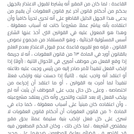
القاعدة : لما كان من المقرر أنه يشترط لقبول الاعتذار بالجهل
بحكم من أحكام قانون آخر غير قانون العقوبات أن يقيم من
يدعى هذا الجهل الدليل القاطع على أنه تحرى تحرياً كافياً وأن
اعتقاده بأنه يباشر عملاً مشروعاً كانت له أسباب معقولة .
وهذا هو المعول عليه في القوانين التى أخذ عنها الشارع
أسس المسئولية الجنائية ، وهو المستفاد من مجموع نصوص
القانون ، فإنه مع تقريره قاعدة عدم قبول الاعتذار بعدم العلم
بالقانون أورد في المادة ٦٣ من قانون العقوبات ، أنه لا جريمة
إذا وقع الفعل من موظف أميرى في الأحوال الآتية : (أولاً) إذا
ارتكب الفعل تنفيذاً لأمر صادر إليه من رئيس وجبت عليه طاعته
أو اعتقد أنه واجب عليه . (ثانياً) إذا حسنت نيته وارتكب فعلاً
تنفيذاً لما أمرت به القوانين ، أو ما اعتقد أن إجراءه من
اختصاصه ، وعلى كل حال يجب على الموظف أن يثبت أنه لم
يرتكب الفعل إلا بعد التثبت والتحرى وأنه كان يعتقد مشروعيته
، وأن اعتقاده كان مبنياً على أسباب معقولة ، كما جاء في
المادة ٦٠ من قانون العقوبات أن أحكام قانون العقوبات لا
تسرى على كل فعل ارتكب بنية سليمة عملاً بحق مقرر
بمقتضى الشريعة . لما كان ذلك ، وكان الحكم المطعون فيه
قد اقتصر في قضائه ببراءة المطعون ضدهما على مجرد