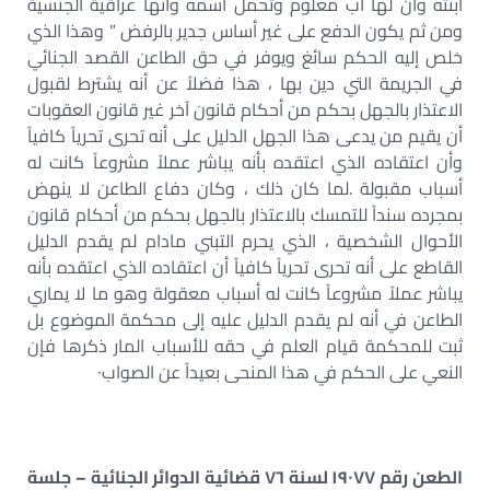
ابنته وأن لها أب معلوم وتحمل اسمه وأنها عراقية الجنسية
ومن ثم يكون الدفع على غير أساس جدير بالرفض ” وهذا الذي
خلص إليه الحكم سائغ ويوفر في حق الطاعن القصد الجنائي
في الجريمة التي دين بها ، هذا فضلاً عن أنه يشترط لقبول
الاعتذار بالجهل بحكم من أحكام قانون آخر غير قانون العقوبات
أن يقيم من يدعى هذا الجهل الدليل على أنه تحرى تحرياً كافياً
وأن اعتقاده الذي اعتقده بأنه يباشر عملاً مشروعاً كانت له
أسباب مقبولة .لما كان ذلك ، وكان دفاع الطاعن لا ينهض
بمجرده سنداً للتمسك بالاعتذار بالجهل بحكم من أحكام قانون
الأحوال الشخصية ، الذي يحرم التبني مادام لم يقدم الدليل
القاطع على أنه تحرى تحرياً كافياً أن اعتقاده الذي اعتقده بأنه
يباشر عملاً مشروعاً كانت له أسباب معقولة وهو ما لا يماري
الطاعن في أنه لم يقدم الدليل عليه إلى محكمة الموضوع بل
ثبت للمحكمة قيام العلم في حقه للأسباب المار ذكرها فإن
النعي على الحكم في هذا المنحى بعيداً عن الصواب٠
الطعن رقم ١٩٠٧٧ لسنة ٧٦ قضائية الدوائر الجنائية – جلسة