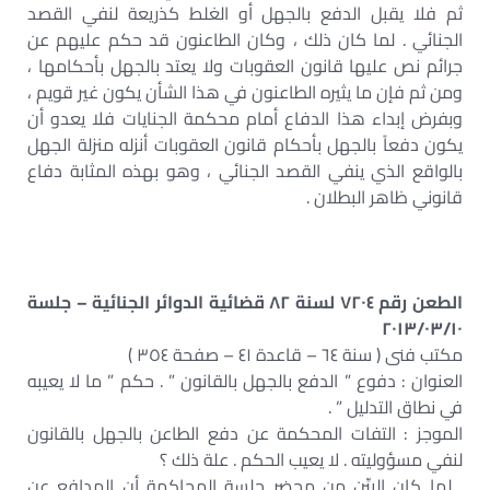
ثم فلا يقبل الدفع بالجهل أو الغلط كذريعة لنفي القصد
الجنائي . لما كان ذلك ، وكان الطاعنون قد حكم عليهم عن
جرائم نص عليها قانون العقوبات ولا يعتد بالجهل بأحكامها ،
ومن ثم فإن ما يثيره الطاعنون في هذا الشأن يكون غير قويم ،
وبفرض إبداء هذا الدفاع أمام محكمة الجنايات فلا يعدو أن
يكون دفعاً بالجهل بأحكام قانون العقوبات أنزله منزلة الجهل
بالواقع الذي ينفي القصد الجنائي ، وهو بهذه المثابة دفاع
قانوني ظاهر البطلان .
الطعن رقم ٧٢٠٤ لسنة ٨٢ قضائية الدوائر الجنائية – جلسة
٢٠١٣/٠٣/١٠
مكتب فنى ( سنة ٦٤ – قاعدة ٤١ – صفحة ٣٥٤ )
العنوان : دفوع ” الدفع بالجهل بالقانون ” . حكم ” ما لا يعيبه
في نطاق التدليل ” .
الموجز : التفات المحكمة عن دفع الطاعن بالجهل بالقانون
لنفي مسؤوليته . لا يعيب الحكم . علة ذلك ؟
لما كان البيِّن من محضر جلسة المحاكمة أن المدافع عن