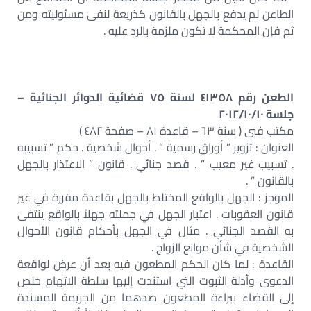
الطاعن لم يدفع بالجهل بالقانون كذريعة لنفى مسئوليته ومن
ثم فإن المحكمة لا تكون ملزمة بالرد عليه .
الطعن رقم ٤١٣٥٨ لسنة ٧٥ قضائية الدوائر الجنائية –
جلسة ٢٠١٢/١٠/١٠
مكتب فنى ( سنة ٦٣ – قاعدة ٨١ – صفحة ٤٨٢ )
العنوان : تزوير ” أوراق رسمية ” . أحوال شخصية . حكم ” تسبيبه
. تسبيب غير معيب ” . قصد جنائي . قانون ” الاعتذار بالجهل
بالقانون ” .
الموجز : الجهل بالواقع المختلط بالجهل بقاعدة مقررة في غير
قانون العقوبات . اعتبار الجهل في جملته جهلاً بالواقع ينتفى
به القصد الجنائي . مثال في الجهل بأحكام قانون الأحوال
الشخصية في شأن موانع الزواج .
القاعدة : لما كان الحكم المطعون فيه بعد أن عرض لواقعة
الدعوى وأدلة الثبوت التي استندت إليها سلطة الاتهام خلص
إلى القضاء ببراءة المطعون ضدهما من الجريمة المسندة