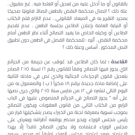
بالقانون أو ما أدخل عليه من تعديل أو الغلط فيه . غير مقبول .
علة ذلك ؟ اتصال محكمة النقض بالطعن اتصالاً قانونيًا صحيحًا
بمجرد التقرير به في الميعاد القانوني . عدم التزام قلم الكتاب
أو النيابة العامة بإعلان الطاعن بجلسة الطعن . عدم تقديم
الطاعن أو وكيله الخاص ما يفيد التصالح أثناء نظر الطعن أمام
محكمة النقض . أثره : للمحكمة الفصل في الطعن دون تطبيق
النص المذكور . أساس وعلة ذلك ؟
القاعدة :
لما كان الطاعن قد عُوقب عن جريمة من الجرائم
التي يجوز فيها التصالح وفقاً للقانون رقم ١٦ لسنة ٢٠١٥ الصادر
بتعديل قانون الإجراءات الجنائية والذي نص في مادته الثانية
على إضافة مادة جديدة برقم ١٨ مكرراً ( ب ) والمعمول به من
اليوم التالي لنشره في ١٢ من مارس سنة ٢٠١٥ والتي جرى نصها
على أنه ” يجوز التصالح في الجرائم المنصوص عليها في الباب
الرابع من الكتاب الثاني من قانون العقوبات ويكون التصالح
بموجب تسوية بمعرفة لجنة من الخبراء يصدر بتشكيلها قرار من
رئيس مجلس الوزراء ويحرر محضر يوقعه أطرافه ويعرض على
مجلس الوزراء لاعتماده ولا يكون التصالح نافذاً إلَّا بهذا
الاعتماد ويعد اعتماد مجلس الوزراء توثيقاً له وبدون رسوم