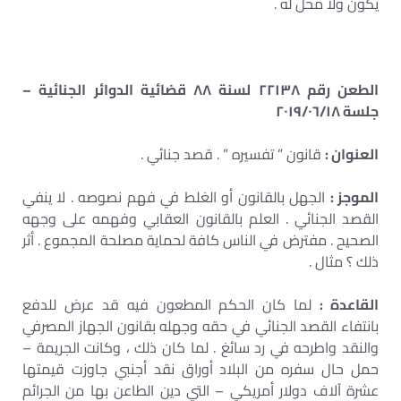
يكون ولا محل له .
الطعن رقم ٢٢١٣٨ لسنة ٨٨ قضائية الدوائر الجنائية –
جلسة ٢٠١٩/٠٦/١٨
العنوان :
قانون ” تفسيره ” . قصد جنائي .
الموجز :
الجهل بالقانون أو الغلط في فهم نصوصه . لا ينفي
القصد الجنائي . العلم بالقانون العقابي وفهمه على وجهه
الصحيح . مفترض في الناس كافة لحماية مصلحة المجموع . أثر
ذلك ؟ مثال .
القاعدة :
لما كان الحكم المطعون فيه قد عرض للدفع
بانتفاء القصد الجنائي في حقه وجهله بقانون الجهاز المصرفي
والنقد واطرحه في رد سائغ . لما كان ذلك ، وكانت الجريمة –
حمل حال سفره من البلاد أوراق نقد أجنبي جاوزت قيمتها
عشرة آلاف دولار أمريكي – التي دين الطاعن بها من الجرائم