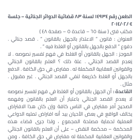
الطعن رقم ١٤٩٣٤ لسنة ٨٣ قضائية الدوائر الجنائية – جلسة
٢٠١٤/٠٢/٠٤
مكتب فنى ( سنة ٦٥ – قاعدة ٥ – صفحة ٤٨ )
العنوان : قانون ” الاعتذار بالجهل بالقانون ‏” . قصد جنائي .
دفوع ” الدفع بالجهل بالقانون أو الغلط فيه ” .
الموجز : الجهل بالقانون أو الغلط في فهم تفسير نصوصه . لا
يَعدِم القصد الجنائي . علة ذلك ؟ العلم بالقانون الجنائي
والقوانين العقابية المكملة له . مفترض في حق الكافة . الدفع
بالجهل أو الغلط كذريعة لنفي القصد الجنائي . غير مقبول .
مثال .
القاعدة :
أن الجهل بالقانون أو الغلط في فهم تفسير نصوصه
لا يعدم القصد الجنائي باعتبار أن العلم بالقانون وفهمه
الصحيح أمر مفترض في الناس كافة وإن كان هذا الافتراض
يخالف الواقع في بعض الأحيان بيد أنه افتراض تمليه الدواعي
العملية لحماية مصلحة المجموع ، ولذا جرى قضاء هذه
المحكمة – محكمة النقض – على أن العلم بالقانون الجنائي
والقوانين العقابية المكملة له مفترض في حق الكافة ، ومن