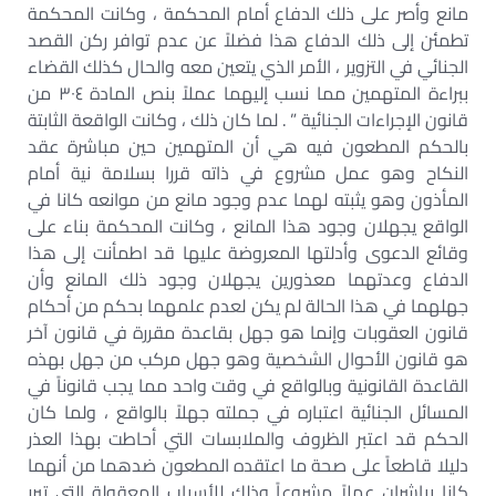
مانع وأصر على ذلك الدفاع أمام المحكمة ، وكانت المحكمة
تطمئن إلى ذلك الدفاع هذا فضلاً عن عدم توافر ركن القصد
الجنائي في التزوير ، الأمر الذي يتعين معه والحال كذلك القضاء
ببراءة المتهمين مما نسب إليهما عملاً بنص المادة ٣٠٤ من
قانون الإجراءات الجنائية ” . لما كان ذلك ، وكانت الواقعة الثابتة
بالحكم المطعون فيه هي أن المتهمين حين مباشرة عقد
النكاح وهو عمل مشروع في ذاته قررا بسلامة نية أمام
المأذون وهو يثبته لهما عدم وجود مانع من موانعه كانا في
الواقع يجهلان وجود هذا المانع ، وكانت المحكمة بناء على
وقائع الدعوى وأدلتها المعروضة عليها قد اطمأنت إلى هذا
الدفاع وعدتهما معذورين يجهلان وجود ذلك المانع وأن
جهلهما في هذا الحالة لم يكن لعدم علمهما بحكم من أحكام
قانون العقوبات وإنما هو جهل بقاعدة مقررة في قانون آخر
هو قانون الأحوال الشخصية وهو جهل مركب من جهل بهذه
القاعدة القانونية وبالواقع في وقت واحد مما يجب قانوناً في
المسائل الجنائية اعتباره في جملته جهلاً بالواقع ، ولما كان
الحكم قد اعتبر الظروف والملابسات التي أحاطت بهذا العذر
دليلا قاطعاً على صحة ما اعتقده المطعون ضدهما من أنهما
كانا يباشران عملاً مشروعاً وذلك للأسباب المعقولة التي تبرر