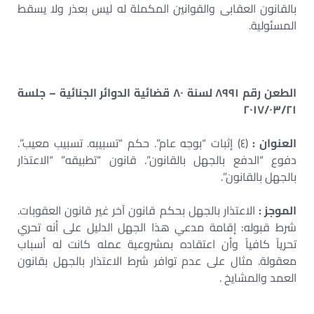
بالقانون العقابى والقوانين المكملة له ليس بعذر ولا يسقط
المسئولية.
الطعن رقم ٨٩٩١ لسنة ٨٠ قضائية الدوائر الجنائية – جلسة
٢٠١٧/٠٣/٢١
العنوان :
(٤) إثبات “بوجه عام”. حكم “تسبيبه. تسبيب معيب”.
دفوع “الدفع بالجهل بالقانون”. قانون “تطبيقه” “الاعتذار
بالجهل بالقانون”.
الموجز :
الاعتذار بالجهل بحكم قانون آخر غير قانون العقوبات.
شرط قبوله: إقامة مدعي هذا الجهل الدليل على أنه تحري
تحرياً كافياً وأن اعتقاده بمشروعية عمله كانت له أسباب
معقولة. مثال على عدم توافر شرط الاعتذار بالجهل بقانون
العمد والمشايخ .