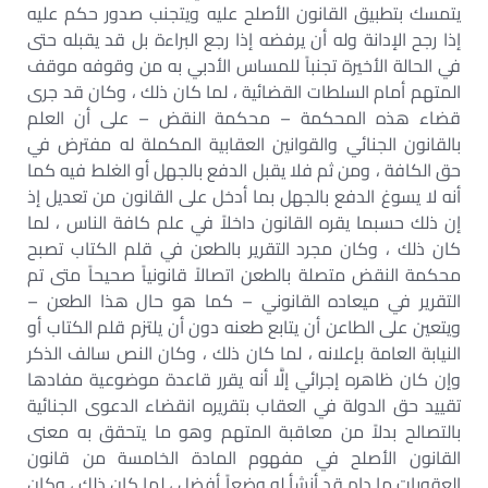
يتمسك بتطبيق القانون الأصلح عليه ويتجنب صدور حكم عليه
إذا رجح الإدانة وله أن يرفضه إذا رجع البراءة بل قد يقبله حتى
في الحالة الأخيرة تجنباً للمساس الأدبي به من وقوفه موقف
المتهم أمام السلطات القضائية ، لما كان ذلك ، وكان قد جرى
قضاء هذه المحكمة – محكمة النقض – على أن العلم
بالقانون الجنائي والقوانين العقابية المكملة له مفترض في
حق الكافة ، ومن ثم فلا يقبل الدفع بالجهل أو الغلط فيه كما
أنه لا يسوغ الدفع بالجهل بما أدخل على القانون من تعديل إذ
إن ذلك حسبما يقره القانون داخلاً في علم كافة الناس ، لما
كان ذلك ، وكان مجرد التقرير بالطعن في قلم الكتاب تصبح
محكمة النقض متصلة بالطعن اتصالاً قانونياً صحيحاً متى تم
التقرير في ميعاده القانوني – كما هو حال هذا الطعن –
ويتعين على الطاعن أن يتابع طعنه دون أن يلتزم قلم الكتاب أو
النيابة العامة بإعلانه ، لما كان ذلك ، وكان النص سالف الذكر
وإن كان ظاهره إجرائي إلَّا أنه يقرر قاعدة موضوعية مفادها
تقييد حق الدولة في العقاب بتقريره انقضاء الدعوى الجنائية
بالتصالح بدلاً من معاقبة المتهم وهو ما يتحقق به معنى
القانون الأصلح في مفهوم المادة الخامسة من قانون
العقوبات ما دام قد أنشأ له وضعاً أفضل ، لما كان ذلك ، وكان