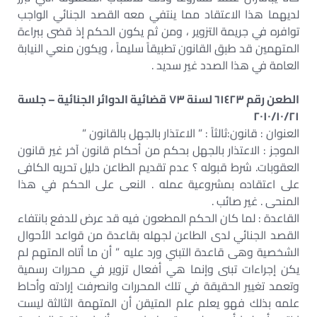
لديهما هذا الاعتقاد مما ينتفي معه القصد الجنائي الواجب
توافره في جريمة التزوير ، ومن ثم يكون الحكم إذ قضى ببراءة
المتهمين قد طبق القانون تطبيقاً سليماً ، ويكون منعي النيابة
العامة في هذا الصدد غير سديد .
الطعن رقم ٦١٤٢٣ لسنة ٧٣ قضائية الدوائر الجنائية – جلسة
٢٠١٠/١٠/٢١
العنوان : قانون:ثالثاً : ” الاعتذار بالجهل بالقانون ”
الموجز : الاعتذار بالجهل بحكم من أحكام قانون آخر غير قانون
العقوبات. شرط قبوله ؟ عدم تقديم الطاعن دليل تحريه الكافى
على اعتقاده بمشروعية عمله . النعى على الحكم في هذا
المنحى . غير صائب .
القاعدة : لما كان الحكم المطعون فيه قد عرض للدفع بانتفاء
القصد الجنائي لدى الطاعن لجهله بقاعدة من قواعد الأحوال
الشخصية وهى قاعدة التبني ورد عليه ” أن ما أتاه المتهم لم
يكن إجراءات تبنى وإنما هي أفعال تزوير في محررات رسمية
وتعمد تغيير الحقيقة في تلك المحررات وانصرفت إرادته وأحاط
علمه بذلك فهو يعلم علم المتيقن أن المتهمة الثالثة ليست