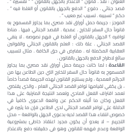
العنوان : نقد . قانون ” الاعتذار بالجهل بالقانون ” ” تفسيره ” .
قصد جنائي . دفوع ” الدفع بالجهل بالقانون أو الغلط فيه ” .
حكم ” تسبيبه . تسبيب غير معيب ” .
الموجز : جريمة حمل أوراق نقد مصري بما يجاوز المسموح به
قانوناً حال السفر للخارج . عمدية . القصد الجنائي فيها . مناط
توافره ؟ الجهل بالقانون أو الغلط في فهم نصوصه . لا ينفي
القصد الجنائي . علة ذلك : العلم بالقانون الجنائي والقوانين
العقابية المكملة له . مفترض في حق الكافة . مثال لتسبيب
سائغ لاطراح الدفع بالجهل بالقانون .
القاعدة :
لما كانت جريمة حمل أوراق نقد مصري بما يجاوز
المسموح به قانوناً حال السفر للخارج التي دين الطاعن بها من
الجرائم العمدية ، ولم يستلزم القانون لهذه الجريمة قصداً خاصاً
، بل يكفي لقيامها توافر القصد الجنائي العام ، والذى يقتضي
تعمد اقتراف الفعل المادي وتعمد النتيجة المترتبة على هذا
الفعل وكان ما أثبته الحكم عن واقعة الدعوى كافياً في
الدلالة على توافر القصد الجنائي لدى الطاعن فإن ما يثيره في
خصوص انتفاء هذا القصد لديه بدعوى الجهل بالواقعة – محل
التجريم – لا يعدو أن يكون مجرد اعتقاد خاطئ بمشروعية
الواقعة وعدم فهمه للقانون وهو في حقيقته دفع بالاعتذار