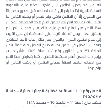
القانون قد رخص للطاعن أن يتفادى الحكم عليه بالعقوبة
السالبة للحرية إذا ما بادر إلى إثبات تصالحه قبل صدور حكم باتاً
في الدعوى إلَّا أن الطاعن تراخى ولم يقدم أو وكيله الخاص ما
يفيد إثبات تصالحه إبان نظر الطعن أمام هذه المحكمة برغم أن
هذا النص من العلم العام وإزاء ذلك فإن موجب النص لم
يتحقق بعد ، ومن ثم فلا تثريب على المحكمة إن هي انتهت
إلى عدم تطبيق النص ، والقول بغير ذلك إطالة لأمد التقاضي
وتعطيل الفصل في طعن بحالته صالح للفصل فيه عملاً بنص
المادة ٣٩ من القانون رقم ٥٧ لسنة ١٩٥٩ بشأن حالات
وإجراءات الطعن أمام محكمة النقض ، كما يتعارض هذا الأمر
مع العدالة الناجزة انتظاراً لتصالح الطاعن أو وكيله الخاص أو
تراخيهما .
الطعن رقم ٢٦٠٠٦ لسنة ٨٤ قضائية الدوائر الجنائية – جلسة
٢٠١٥/٠٥/١٧
مكتب فنى ( سنة ٦٦ – قاعدة ٦٥ – صفحة ٤٦٨ )