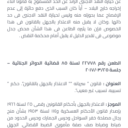
عن حيازة النقد الاجنبى الزائد عن الحد المسموح به قانوناً أثناء
إخراجه خارج البلاد – أياً كان السبب الذى دفع حائزة إلى عدم
الإفصاح عما بحوزته منه وليس لحيازة النقد الاجنبى فى حد
ذاتها .وكان لا يقبل منه الاعتذار بالجهل بالقانون فى هذا
الخصوص فإن ما يثيره الطاعن فى هذا الشأن محض جدل
موضوعى فى تقدير الدليل لا يقبل أمام محكمة النقض .
الطعن رقم ٢٢٧٧٨ لسنة ٨٥ قضائية الدوائر الجنائية –
جلسة ٢٠١٧/٠٣/٢٥
العنوان :
قانون ” سريانه “” الاعتذار بالجهل بالقانون”. حكم ”
تسبيبه. تسبيب غير معيب”.
الموجز :
الاعتذار بالجهل بأحكام القانونين رقمى ٢٥ لسنة ١٩٦٦
بإصدار قانون الأحكام العسكرية و١١٤ لسنة ١٩٥٣ بشأن منح
رجال مصلحة خفر السواحل وحرس الجمارك وحرس الحدود من
ضباط وضباط صف صفة مأمورى الضبط القضائى. الجهل