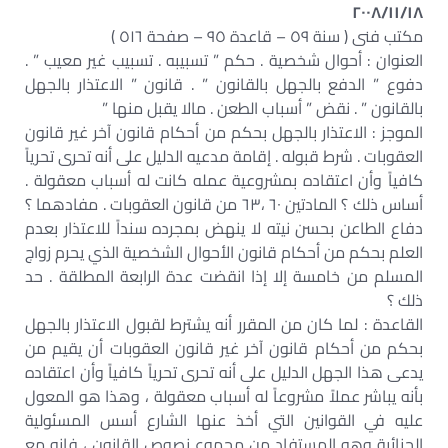
٢٠٠٨/١١/١٨
مكتب فنى ( سنة ٥٩ – قاعدة ٩٥ – صفحة ٥١٦ )
العنوان : أحوال شخصية . حكم ” تسبيبه . تسبيب غير معيب ” .
دفوع ” الدفع بالجهل بالقانون ” . قانون ” الاعتذار بالجهل
بالقانون ” . نقض ” أسباب الطعن . مالا يقبل منها ”
الموجز : الاعتذار بالجهل بحكم من أحكام قانون آخر غير قانون
العقوبات . شرط قبوله . إقامة مدعيه الدليل على أنه تحرى تحرياً
كافياً وأن اعتقاده بمشروعية عمله كانت له أسباب معقولة .
أساس ذلك ؟ المادتين ٦٠ ،٦٣ من قانون العقوبات . مفادهما ؟
دفاع الطاعن بحسن نيته لا ينهض بمجرده سنداً للاعتذار بعدم
العلم بحكم من أحكام قانون الأحوال الشخصية الذي يحرم زواج
المسلم من خامسة إلا إذا انقضت عدة الرابعة المطلقة . حد
ذلك ؟
القاعدة : لما كان من المقرر أنه يشترط لقبول الاعتذار بالجهل
بحكم من أحكام قانون آخر غير قانون العقوبات أن يقيم من
يدعى هذا الجهل الدليل على أنه تحرى تحرياً كافياً وأن اعتقاده
بأنه يباشر عملاً مشروعاً له أسباب معقولة ، وهذا هو المعول
عليه في القوانين التي أخذ عنها الشارع أسس المسئولية
الجنائية وهو المستفاد من مجموع نصوص القانون ، فإنه مع