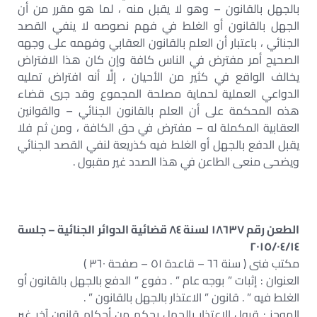
بالجهل بالقانون – وهو لا يقبل منه ، لما هو مقرر من أن
الجهل بالقانون أو الغلط في فهم نصوصه لا ينفي القصد
الجنائي ، باعتبار أن العلم بالقانون العقابي وفهمه على وجهه
الصحيح أمر مفترض في الناس كافة وإن كان هذا الافتراض
يخالف الواقع في كثير من الأحيان ، إلَّا أنه افتراض تمليه
الدواعي العملية لحماية مصلحة المجموع وقد جرى قضاء
هذه المحكمة على أن العلم بالقانون الجنائي – والقوانين
العقابية المكملة له – مفترض في حق الكافة ، ومن ثم فلا
يقبل الدفع بالجهل أو الغلط فيه كذريعة لنفي القصد الجنائي
ويضحى منعى الطاعن في هذا الصدد غير مقبول .
الطعن رقم ١٨٦٣٧ لسنة ٨٤ قضائية الدوائر الجنائية – جلسة
٢٠١٥/٠٤/١٤
مكتب فنى ( سنة ٦٦ – قاعدة ٥١ – صفحة ٣٦٠ )
العنوان : إثبات ” بوجه عام ” . دفوع ” الدفع بالجهل بالقانون أو
الغلط فيه ” . قانون ” الاعتذار بالجهل بالقانون ” .
الموجز : قبول الاعتذار بالجهل بحكم من أحكام قانون آخر غير