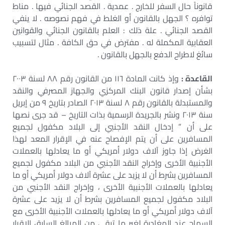
قانوناً حال السفر للخارج . عمدية . القصد الجنائي فيها . مناط
توافره ؟ الجهل بالقانون أو الغلط في فهم نصوصه . لا ينفي
القصد الجنائي . علة ذلك : العلم بالقانون الجنائي والقوانين
العقابية المكملة له . مفترض في حق الكافة . مثال لتسبيب
سائغ لاطراح الدفع بالجهل بالقانون .
القاعدة :
وإذ كانت المادة ١١٦ من القانون رقم ٨٨ لسنة ۲۰۰۳
بشأن إصدار قانون البنك المركزي والجهاز المصرفي والنقد
والمستبدلة بالقانون رقم ٨ لسنة ۲۰۱۳ الصادر بتاريخ ۹ من إبريل
سنة ٢٠١٣ ونشر بالجريدة الرسمية بذات التاريخ – قد جرى نصها
على أن ” إدخال النقد الأجنبي إلى البلاد مكفول لجميع
المسافرين على أن يتم الإفصاح عنه في الإقرار المعد لهذا
الغرض إذا جاوز آلاف دولار أمريكي أو ما يعادلها بالعملات
الأجنبية الأخرى وإخراج النقد الأجنبي من البلاد مكفول لجميع
المسافرين بشرط أن لا يزيد على عشرة آلاف دولار أمريكي أو ما
يعادلها بالعملات الأجنبية الأخرى ، وإخراج النقد الأجنبي من
البلاد مكفول لجميع المسافرين بشرط أن لا يزيد على عشرة
آلاف دولار أمريكي أو ما يعادلها بالعملات الأجنبية الأخرى مع
السماح عند المغادرة لغير ما تبقى من المبالغ السابق الإقرار