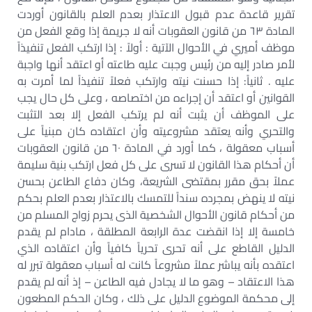
تقرير قاعدة عدم قبول الاعتذار بعدم العلم بالقانون أوردت
المادة ٦٣ من قانون العقوبات أنه لا جريمة إذا وقع الفعل من
موظف أميري في الأحوال الآتية : أولاً : إذا ارتكب الفعل تنفيذاً
لأمر صادر إليه من رئيس وجبت عليه طاعته أو اعتقد أنها واجبة
عليه . ثانياً: إذا حسنت نيته وارتكب فعلاً تنفيذاً لما أمرت به
القوانين أو اعتقد أن إجراءه من اختصاصه ، وعلى كل حال يجب
على الموظف أن يثبت أنه لم يرتكب الفعل إلا بعد التثبت
والتحري وأنه يعتقد مشروعيته وأن اعتقاده كان مبنياً على
أسباب معقولة ، كما أورد في المادة ٦٠ من قانون العقوبات
أن أحكام هذا القانون لا تسرى على كل فعل ارتكب بنية سليمة
عملاً بحق مقرر بمقتضى الشريعة، وكان دفاع الطاعن بحسن
نيته لا ينهض بمجرده سنداً للتمسك بالاعتذار بعدم العلم بحكم
من أحكام قانون الأحوال الشخصية الذى يحرم زواج المسلم من
خامسة إلا إذا انقضت عدة الرابعة المطلقة ، مادام لم يقدم
الدليل القاطع على أنه تحرى تحرياً كافياً وأن اعتقاده الذي
اعتقده بأنه يباشر عملاً مشروعاً كانت له أسباب معقولة تبرر له
هذا الاعتقاد – وهو ما لا يجادل فيه الطاعن – إذ أنه لم يقدم
إلى محكمة الموضوع الدليل على ذلك ، وكان الحكم المطعون