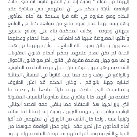
إليهما في قوله ” وحيث إنه من المقرر قانوناً أنه متى كانت
الواقعة الثابتة بالحكم هي أن المتهمين حين مباشرة عقد
النكاح وهو مشروع في ذاته قررا بسلامة نية أمام المأذون
وهو يثبته لهما عدم وجود مانع من موانعه كانا في الواقع
يجهلان وجوده ، وكانت المحكمة بناء على وقائع الدعوى
وأدلتها المعروضة عليها قد اطمأنت إلى هذا الدفاع وعدتهما
معذورين يجهلان وجود ذلك المانع ….. وأن جهلهما في هذه
الحالة لم يكن لعدم علمهما بحكم أحكام قانون العقوبات
وإنما هو جهل بقاعدة مقررة في قانون آخر هو قانون الأحوال
الشخصية وهو جهل مركب من جهل بهذه القاعدة القانونية
وبالواقع في وقت واحد مما يجب قانوناً في المسائل الجنائية
اعتباره جهلاً بالواقع ، وكان الحكم قد اعتبر الظروف
والملابسات التي أحاطت بهذه دليلاً قاطعاً على صحة ما
اعتقده من أنهما كانا يباشران عملاً مشروعاً للأسباب المقبولة
التي يبرر لديها هذا الاعتقاد مما ينتفي معه القصد الجنائي
الواجب توافره في جريمة التزوير ، وحيث إنه إعمالاً لما سلف
وترتيباً عليه , ولما كان الثابت من الأوراق أن المتهمين قد أقرا
أمام المأذون حال تحرير عقد الزواج محل الواقعة خلوهما من
الموانع الشرعية وقد أقر المتهم بتحقيقات النيابة بجهلة بوجود