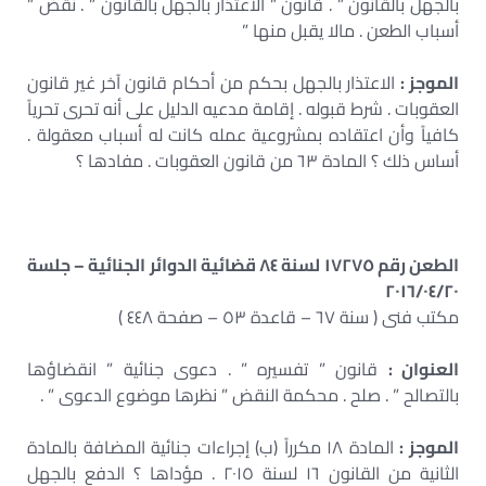
بالجهل بالقانون ” . قانون ” الاعتذار بالجهل بالقانون ” . نقض ”
أسباب الطعن . مالا يقبل منها ”
الموجز :
الاعتذار بالجهل بحكم من أحكام قانون آخر غير قانون
العقوبات . شرط قبوله . إقامة مدعيه الدليل على أنه تحرى تحرياً
كافياً وأن اعتقاده بمشروعية عمله كانت له أسباب معقولة .
أساس ذلك ؟ المادة ٦٣ من قانون العقوبات . مفادها ؟
الطعن رقم ١٧٢٧٥ لسنة ٨٤ قضائية الدوائر الجنائية – جلسة
٢٠١٦/٠٤/٢٠
مكتب فنى ( سنة ٦٧ – قاعدة ٥٣ – صفحة ٤٤٨ )
العنوان :
قانون ” تفسيره ” . دعوى جنائية ” انقضاؤها
بالتصالح ” . صلح . محكمة النقض ” نظرها موضوع الدعوى ” .
الموجز :
المادة ١٨ مكرراً (ب) إجراءات جنائية المضافة بالمادة
الثانية من القانون ١٦ لسنة ٢٠١٥ . مؤداها ؟ الدفع بالجهل