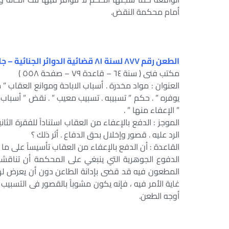
أمام محكمة النقض.
الطعن رقم ٨٧٧ لسنة ٨١ قضائية الدوائر الجنائية – جلسة ٢٠١٣/٠٥/٠٤
مكتب فنى ( سنة ٦٤ – قاعدة ٧٩ – صفحة ٥٥٨ )
العنوان : مواد مخدرة . أسباب الاباحة وموانع العقاب ” م
يوفره ” . حكم ” تسبيبه . تسبيب معيب ” . نقض ” أسباب ا
” الإعفاء منها ” .
الرد عليه . قصور وإخلال بحق الدفاع . أثر ذلك ؟
الدفوع الجوهرية التي ينبغي على المحكمة أن تناقشه
المطعون فيه قد قضى بإدانة الطاعن دون أن يعرض لهذا ا
غاية الأمر فيه ، فإنه يكون مشوباً بالقصور فى التسبي
أوجه الطعن.