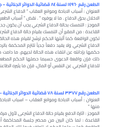
الطعن رقم ١٤٩٦٠ لسنة ٨٤ قضائية الدوائر الجنائية – جلسة ٢٠١٦/٠٣/٠٢
العنوان : أسباب الاباحة وموانع العقاب ” الدفاع الشرعى
الاخلال بحق الدفاع . ما لا يوفره ” . نقض ” أسباب الطعن .
الموجز : التمسك بحالة الدفاع الشرعي يجب أن يكون جديا
القاعدة : من المقرر أن التمسك بقيام حالة الدفاع الشرع
تكون الواقعة كما أثبتها الحكم ترشح لقيام هذه الحالة
الدفاع الشرعي ولا يفيد دفعاً جدياً تلتزم المحكمة با
حكمها بإدانته عن انتفاء هذه الحالة لديهم، ما دامت 
ذلك فإن واقعة الدعوى حسبما حصلها الحكم المطعو
للدفاع الشرعي عن النفس أو المال، فإن ما يثيره الطاع
الطعن رقم ٣٣٧٧ لسنة ٧٨ قضائية الدوائر الجنائية – جلسة ٢٠١٦/٠١/٢٣
العنوان : أسباب الاباحة وموانع العقاب – اسباب الابا
منها ”
الموجز : اثارة الدفع بقيام حالة الدفاع الشرعى لأول مرة 
القاعدة : لما كان البين من محضر جلسة المحاكمة أن 
الواقعة كما سجلها الحكم لا تتوافر فيها تلك الحالة ول