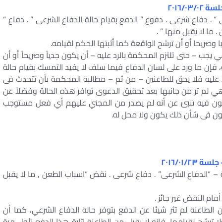
 ” . دفاع شرعى . دفوع ” الدفع بقيام حالة الدفاع الشرعى ” . دفاع ”
 ما لا يقبل منها ” .
 وصريحا أو أن ترشح الواقعة كما أثبتها الحكم لقيامه.
ي يجب – حتى تلتزم المحكمة بالرد عليه – أن يكون جدياً وصريحاً أو أن
، فإن ما ورد على لسان الدفاع فيما سلف لا يفيد التمسك بقيام حالة
لرد عليه فلا يحق للطاعنين – من ثم – مطالبة المحكمة بأن تتحدث فى
هي لم تر من جانبها بعد تحقيق الدعوى توافر هذه الحالة وفضلاً عن
ن فيه تنبئ عن أنه لم يصدر من المجني عليهم أي فعل مستوجب
نون فى شأن ذلك يكون ولا محل له.
حة – “الدفاع الشرعى” . دفاع شرعى . نقض “اسباب الطعن , ما لا يقبل
أمام النقض غير جائز .
الطاعنة لم تثر شيئا عن الدفع بتوفر حالة الدفاع الشرعي، كما أن
ا ترشح لقيامها، فإنه لا يقبل من الطاعنة إثارة هذا الدفع لأول مرة