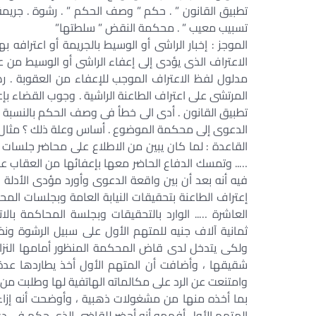
تطبيق القانون ” . حكم ” وصف الحكم ” . رشوة . جريمة 
تسبيب معيب ” . محكمة النقض ” سلطتها”
الموجز : إخبار الراشى أو الوسيط بالجريمة أو اعتراف
مدلول لفظ الاعتراف الموجب للإعفاء من العقوبة . 
المرتشى على اعتراف الطاعنة الراشية . وجوب القضاء بإ
تطبيق القانون . أدى الى خطأ فى وصف الحكم بالنسبة ل
الدعوى إلى محكمة الموضوع . أساس وعلة ذلك ؟ مثال 
القاعدة : لما كان يبين من الاطلاع على محاضر جلسات 
فيه أنه بعد أن بين واقعة الدعوى وأورد مؤدى الأدلة ا
إعتراف الطاعنة بتحقيقات النيابة العامة وبجلسات ال
العاشرة ….. الوارد بالتحقيقات وبجلسة المحاكمة با
ثمانية آلاف جنيه للمتهم الأول على سبيل الرشوة ون
ولكى يتدخل لدى قاض المحكمة المنظور أمامها النزا
شقيقها ، وأضافت أن المتهم الأول أخذ يطاردها عدة 
وامتنعت عن الرد على مكالماته الهاتفية لها وطلبت من 
بما أخذه منها من مشغولات ذهبية ، وأوضحت أنه إزاء م