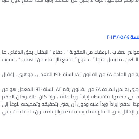
وانع العقاب . الإعفاء من العقوبة ” . دفاع ” الإخلال بحق الدفاع . ما
لطعن . ما يقبل منها ” . دفوع ” الدفع بالإعفاء من العقاب ” . عقوبة
الموجز : الدفع بالإعفاء من العقاب استناداً للفقرة الثانية من المادة ٤٨ من القانون ١٨٢ لسنة ١٩٦٠ المعدل . جوهري . إغفال
القاعدة : أن الدفع بالإعفاء من العقاب تأسيساً على ما جرى به نص المادة ٤٨ من القانون رقم ١٨٢ لسنة ١٩٦٠ المعدل هو من
 فى حكمها فتقسطه إيراداً ورداً عليه ، وإذ كان ذلك وكان الحكم
لدفع إيراداً ورداً عليه ودون أن يعنى بتحقيقه وتمحيصه بلوغاً إلى
ب والإخلال بحق الدفاع مما يوجب نقضه والإعادة دون حاجة لبحث باقي