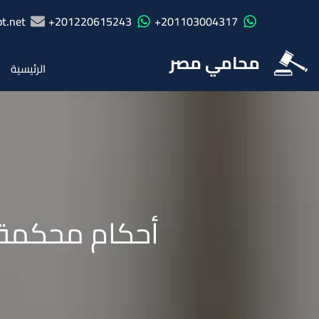
t.net
201220615243+
201103004317+
محامي مصر
الرئيسية
أحكام محكمة ا