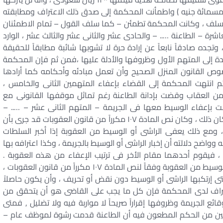
مائة جنيه ) واطمأنت المحكمة إلى صدق ذلك الاعتراف ومطابقته
ا سلف ، وكانت المحكمة تطمئن – كما سلف القول – تمام الاطمئنان
اشرة – الطاعنة ….. – والحادى عشر والثانى عشر والثالث عشر ، الوارد
وتجده صادقاً نابعاً عن إرادة حرة لا تشوبها شائبة مطابقاً للحقيقة
دة إلى المتهم الأول وظروفها والأدلة عليها ،فمن ثم فإن المحكمة
وص القانون المنزل الصحيح وأن تعمل مبادئه وأحكامه كما أرادها
) ثم انتهت المحكمة إلى القضاء بإعفاء المتهمين الثانى والخامس ،
ر من العقاب وقضت بإدانة الطاعنة رغم تماثل موقفها القانونى مع
 بإعفاء الوسيط معها فى الجريمة – المتهم الثانى عشر – ….. –
والذى تتماثل ظروفه مع الطاعنة إلى حد التطابق . لما كان ذلك ، وكان نص المادة ١٠٧ مكرراً من قانون العقوبات قد جرى بأن
، ومع ذلك يعفى الراشى أو الوسيط من العقوبة إذا أخبر السلطات
واضح دلالته أن إخبار الراشى أو الوسيط بالجريمة ، وكذا اعترافه بها
 فيقوم أحدهما مقام الأخر فى ترتيب الإعفاء من هذه العقوبة .
ويشترط فى الاعتراف الذى يؤدى إلى إعفاء الراشى أو الوسيط من العقوبة وفقاً لنص المادة ١٠٧ مكرراً من قانون العقوبات ،
تى إرتكبها الراشى أو الوسيط دون نقض أو تحريف ، وأن يكون حاصلاً
تراف لدى المحكمة فإن كل ما يجب على القاضى هو أن يتحقق من
الجريمة وظروفها إقراراً صريحاً لا مواربة فيه ولا تضليل , فمتى
 يبين من الحكم المطعون فيه أن الطاعنة قدمت رشوة لموظف عام –