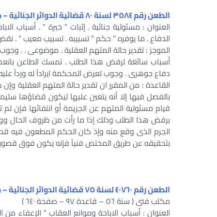
الطعن رقم ٣٥٨٤ لسنة ٨٠ قضائية الدوائر الجنائية – جلسة ٢٠١٢/١٠/٢٠
العنوان : مسئولية جنائية . إثبات ” خبرة ” . أسباب الا
الدفاع . ما يوفره ” حكم ” تسبيبه . تسبيب معيب ” . نقض
الموجز : تقدير حالة المتهم العقلية . موضوعى . . وجوب ت
أسباب سائغة لرفض هذا الطلب . تمسك الطاعن بانعدام
دفاع جوهرى . وجوب تعرض المحكمة ايراداً له ورداً عليه
القاعدة : من المقرر ان تقدير حالة المتهم العقلية 
بالفصل فيها إلا أنه يتعين عليها ليكون قضاؤها سليماً 
قيام مسئولية المتهم عن الجريمة أو انتفائها فإن لم ت
برفض هذا الطلب وذلك إذا ما رأت من ظروف الحال ووق
الجرم الذى وقع منه وإذ كان الحكم المطعون فيه قد أغف
بتحقيقه عن طريق المختص فنياً فإنه يكون فوق قصوره ف
الطعن رقم ٤٠٧٦٠ لسنة ٧٥ قضائية الدوائر الجنائية – جلسة ٢٠٠٥/١١/٢٧
مكتب فنى ( سنة ٥٦ – قاعدة ٩٧ – صفحة ٦٤٠ )
العنوان : أسباب الاباحة وموانع العقاب ” الإعفاء من ا