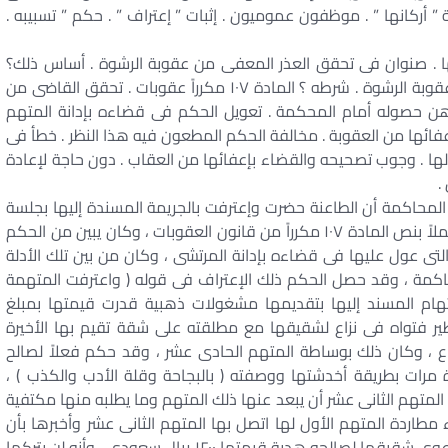
” أركانها ” . موظفون عموميون . إثبات ” إعتراف ” . حكم ” تسبيبه .
ه بها . صنوان فى تحقق العذر المعفى من عقوبة الرشوة . أساس ذلك؟
الاعتراف الذى يؤدى إلى إعفاء الراشى أو الوسيط من عقوبة الرشوة . شرطه ؟ المادة ١٠٧ مكرراً عقوبات . تحقق القاضى من
رهن حصوله أمام المحكمة . تعويل الحكم فى قضاءه بإدانة المتهم
عفائها من العقوبة . مخالفة الحكم المطعون فيه هذا النظر . خطأ فى
ها . وجوب تصحيحه والقضاء بإعفائها من العقاب . دون حاجة لإعادة
.
المحاكمة أن الطاعنة حضرت وإعترفت بالجريمة المسندة إليها بجلسة
….. وتمسك الدفاع الحاضر معها بإعفائها من العقاب عملاً بنص المادة ١٠٧ مكرراً من قانون العقوبات ، وكان يبين من الحكم
لتى عول عليها فى قضاءه بإدانة المرتشى ، وكان من بين تلك الأدلة
محاكمة ، وقد حصل الحكم ذلك الإعتراف فى قوله ( واعترفت المتهمة
لاتهام المسند إليها بتقديمها مشغولات ذهبية قدرت قيمتها بمبلغ
ظير فتواه فى نزاع لشقيقها مع مطلقته على شقة تقيم بها الأخيرة
ع ، وكان ذلك بوساطة المتهم الحادى عشر ، وقد حكم فعلاً لصالح
مرات بطريقة أخدشتها ووصفته ( بالبجاحة وقلة الأدب والكذب ) ،
المتهم الثانى عشر أن يبعد عنها ذلك المتهم وما يطلبه منها مكتفية
طاردة المتهم الأول لها اتصل بها المتهم الثانى عشر وأخبرها بأن
المتهم الأول أفهمه أنه أحضر للقاضى الذى حكم فى دعوى شقيقها لصالحه هدية قيمتها ١٢٠٠ ريال سعودى ، وأنه لن يتركها