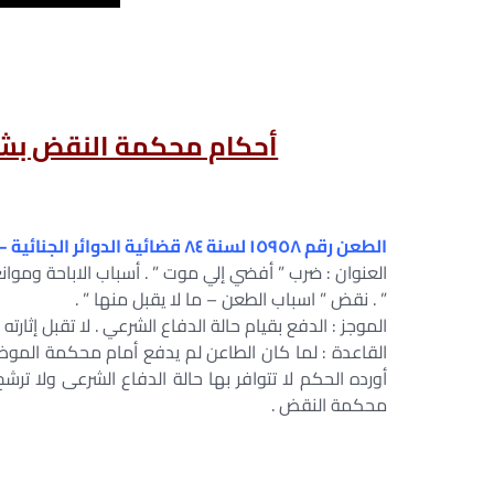
أحكام محكمة النقض بشأن
الطعن رقم ١٥٩٥٨ لسنة ٨٤ قضائية الدوائر الجنائية – جلسة ٢٠١٦/٠٤/٢٣
العنوان : ضرب ” أفضي إلي موت ” . أسباب الاباحة وموانع
” . نقض ” اسباب الطعن – ما لا يقبل منها ” .
الموجز : الدفع بقيام حالة الدفاع الشرعي . لا تقبل إثار
القاعدة : لما كان الطاعن لم يدفع أمام محكمة الموض
أورده الحكم لا تتوافر بها حالة الدفاع الشرعى ولا ترش
محكمة النقض .