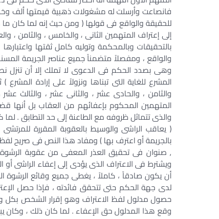
فانصاعت وأرسلت له مشغولات ذهبية قيمتها ألف وخمس
للحقيقة والواقع فى قولها ( ومن حيث إنه لما كان م
إلى إعتراف المتهمين الثانى ، والخامس ، والثامن ، والع
بالتحقيقات وبالمحكمة وتوليه كامل ثقتها واعتبارها ، 
والواقع ، ومفصلاً متضمناً جميع عناصر الجريمة المسن
وهى بصدد الحكم فى الدعوى لا تملك إلا أن تنزل نص
المشرع للغاية التى تبناها ونزولاً على إرادة المشرع 
والثامن ، والحادى عشر ، والثانى عشر ، والثالث عش
المتهمين المحكوم بإعفائهم من العقاب بل أنها قضت
( يعاقب الراشى والوسيط بالعقوبة المقررة للمرتشى 
بالجريمة أو اعترف بها ) ومفاد هذا النص فى صريح لفظه و
, صنوان فى تحقيق العذر المعفى من عقوبة الرشوة ،
أن يكون صادقاً ، كاملاً ، يغطى جميع وقائع الرشوة ال
لدى جهة الحكم حتى تتحقق فائدته ، فإذا حصل الإع
حصول مدلول لفظ الاعتراف وهو إقرار الشخص بكل وقائع 
وقع هذا المدلول حق الإعفاء . لما كان ذلك ، وكان