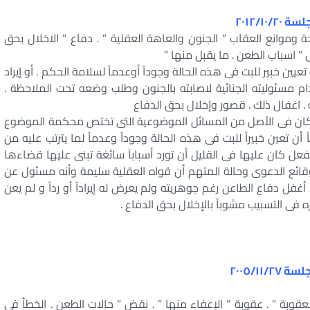
باحة وموانع العقاب ” الجنون والعاهة العقلية ” . دفاع ” الاخلال بحق
 ” اسباب الطعن . ما يقبل منها ”
عيين خبير للبت فى هذه الحالة وجوداً أوعدماً لسلامة الحكم . أو إيراد
 مسئوليته الجنائية لاصابته بالجنون وطلب وضعه تحت الملاحظة .
 . اغفال ذلك . قصور وإخلال بحق الدفاع
وإن كان فى الأصل من المسائل الموضوعية التى تختص محكمة الموضوع
أن تعين خبيراً للبت فى هذه الحالة وجوداً وعدماً لما يترتب عليه من
فعل كان عليها فى القليل أن تورد أسباباَ سائغة تبنى عليها قضاءها
ائع الدعوى وحالة المتهم أن قواه العقلية سليمة وأنه مسئول عن
ل دفاع الطاعن رغم جوهريته ولم يعرض له إيراداً أو رداً و لم يعن
ى التسبيب مشوباً بالإخلال بحق الدفاع .
لعقوبة ” . عقوبة ” الإعفاء منها ” . نقض ” حالات الطعن . الخطأ فى