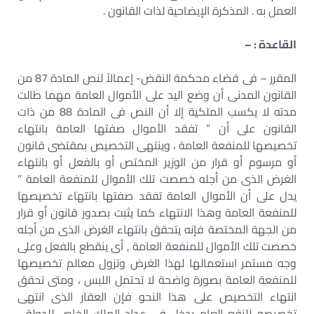
العمل به . المذكرة الإيضاحية لذات القانون .
القاعدة : –
المقرر – فى قضاء محكمة النقض- إعمالاً لنص المادة 87 من
القانون المدنى أن وضع اليد على الأموال العامة مهما طالت
مدته لا يكسب الملكية إلا أن النص فى المادة 88 من ذات
القانون على أن ” تفقد الأموال صفتها العامة بانتهاء
تخصيصها للمنفعة العامة ، وينتهى التخصيص بمقتضى قانون
أو مرسوم أو قرار من الوزير المختص أو بالفعل أو بانتهاء
الغرض الذى من أجله خصصت تلك الأموال للمنفعة العامة ”
يدل على أن الأموال العامة تفقد صفتها بانتهاء تخصيصها
للمنفعة العامة وهذا الانتهاء كما يثبت بصدور قانون أو قرار
من الجهة المختصة فإنه يتحقق بانتهاء الغرض الذى من أجله
خصصت تلك الأموال للمنفعة العامة , أى ينقطع بالفعل وعلى
وجه مستمر استعمالها لهذا الغرض وتزول معالم تخصيصها
للمنفعة العامة بصورة واضحة لا تحتمل اللبس ، ومتى تحقق
انتهاء التخصيص على هذا النحو فإن العقار الذى انتهى
تخصيصه للنفع العام يدخل فى عداد الملك الخاص للدولة ،