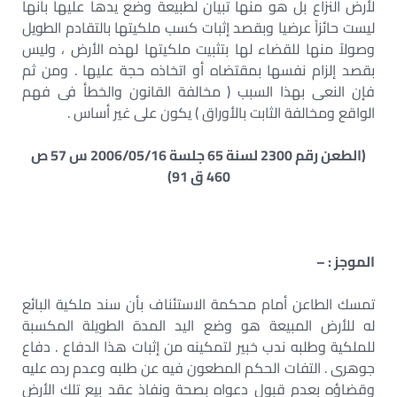
لأرض النزاع بل هو منها تبيان لطبيعة وضع يدها عليها بأنها
ليست حائزاً عرضيا وبقصد إثبات كسب ملكيتها بالتقادم الطويل
وصولاً منها للقضاء لها بتثبيت ملكيتها لهذه الأرض ، وليس
بقصد إلزام نفسها بمقتضاه أو اتخاذه حجة عليها . ومن ثم
فإن النعى بهذا السبب ( مخالفة القانون والخطأ فى فهم
الواقع ومخالفة الثابت بالأوراق ) يكون على غير أساس .
(الطعن رقم 2300 لسنة 65 جلسة 2006/05/16 س 57 ص
460 ق 91)
الموجز : –
تمسك الطاعن أمام محكمة الاستئناف بأن سند ملكية البائع
له للأرض المبيعة هو وضع اليد المدة الطويلة المكسبة
للملكية وطلبه ندب خبير لتمكينه من إثبات هذا الدفاع . دفاع
جوهرى . التفات الحكم المطعون فيه عن طلبه وعدم رده عليه
وقضاؤه بعدم قبول دعواه بصحة ونفاذ عقد بيع تلك الأرض