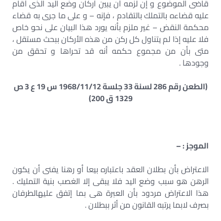
قاضى الموضوع و إن لزمه أن يبين أركان وضع اليد الذى أقام
عليه قضاءه بالتملك بالتقادم ، فإنه – و على ما جرى به قضاء
محكمة النقض – غير ملزم بأنه يورد هذا البيان على نحو خاص
فلا عليه إذا لم يتناول كل ركن من هذه الأركان ببحث مستقل ،
متى بأن من مجموع حكمه أنه قد تحراها و تحقق من
وجودها .
(الطعن رقم 286 لسنة 33 جلسة 1968/11/12 س 19 ع 3 ص
1329 ق 200)
الموجز : –
الاعتراض بأن بطلان العقد باعتباره بيعا أو رهنا يفنى أن يكون
الرهن هو سبب وضع اليد فلا يبقى إلا الغصب بنية التمليك .
هذا الاعتراض مردود بأن العبرة هى بما إتفق عليهالطرفان
بصرف لابما يرتبه القانون من أثر ببطلان .