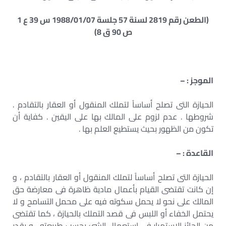
(الطعن رقم 2819 لسنة 57 جلسة 1988/01/07 س 39 ع 1
ص 90 ق 8)
الموجز : –
الحيازة التى تصلح أساساً لتملك المنقول أو العقار بالتقادم .
شروطها . عدم لزوم على المالك بها على اليقين . كفاية أن
تكون من الظهور بحيث يستطيع العلم بها .
القاعدة : –
الحيازة التى تصلح أساساً لتملك المنقول أو العقار بالتقادم ، و
إن كانت تقتضى القيام بأعمال مادية ظاهرة فى معارضة حق
المالك على نحو لا يحمل سكوته فيه على محمل التسامح و لا
يحتمل الخفاء أو اللبس فى قصد التملك بالحيازة ، كما تقتضى
من الحائز الإستمرار فى إستعمال الشئ بحسب طبيعته ، و بقدر