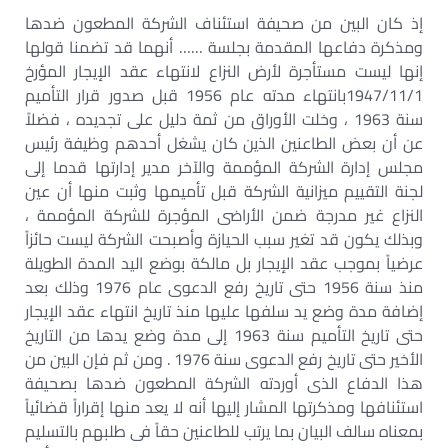
إذ كان البين من صحيفة استئناف الشركة المطعون ضدها
ومذكرة دفاعها المقدمة بجلسة …… أنهما قد تضمنا قولها
إنها ليست مستأجرة لأرض النزاع لانتهاء عقد الإيجار المؤرخ
1947/11/1بانتهاء مدته عام 1956 قبل صدور قرار التأميم
سنة 1963 ، وخلت الأوراق من ثمة دليل على تجديده ، فضلاً
عن أن بعض الطاعنين الذين كان يشغل أحدهم وظيفة رئيس
مجلس إدارة الشركة المؤممة والآخر مدير إدارتها قدما إلى
لجنة التقييم ميزانية الشركة قبل تأميمها وثبت منها أن عين
النزاع غير مدرجة ضمن الأراضى المؤجرة للشركة المؤممة ،
وبذلك يكون قد تغير سبب الحيازة وأصبحت الشركة ليست حائزاً
عرضياً بموجب عقد الإيجار بل مالكة بوضع اليد المدة الطويلة
منذ سنة 1956 حتى تاريخ رفع الدعوى عام 1976 وذلك بعد
إضافة مدة وضع يد سلفها عليها منذ تاريخ انتهاء عقد الإيجار
حتى تاريخ التأميم سنة 1963 إلى مدة وضع يدها من التاريخ
الأخير حتى تاريخ رفع الدعوى سنة 1976 . ومن ثم فإن البين من
هذا الدفاع الذى أوردته الشركة المطعون ضدها بصحيفة
استئنافها ومذكرتها المشار إليها أنه لا يعد منها إقراراً قضائياً
بمعناه سالف البيان بما يرتب للطاعنين حقاً فى طلبهم بالتسليم