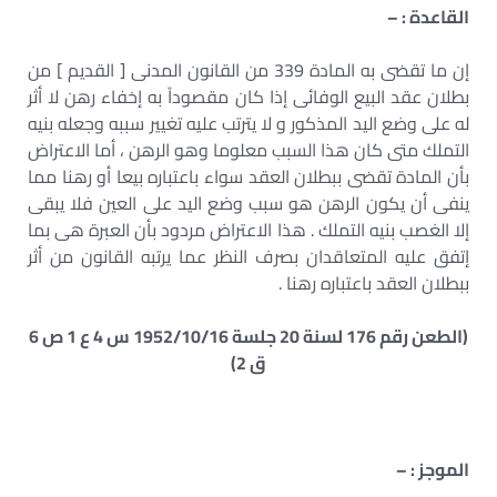
القاعدة : –
إن ما تقضى به المادة 339 من القانون المدنى [ القديم ] من
بطلان عقد البيع الوفائى إذا كان مقصوداً به إخفاء رهن لا أثر
له على وضع اليد المذكور و لا يترتب عليه تغيير سببه وجعله بنيه
التملك متى كان هذا السبب معلوما وهو الرهن ، أما الاعتراض
بأن المادة تقضى ببطلان العقد سواء باعتباره بيعا أو رهنا مما
ينفى أن يكون الرهن هو سبب وضع اليد على العين فلا يبقى
إلا الغصب بنيه التملك . هذا الاعتراض مردود بأن العبرة هى بما
إتفق عليه المتعاقدان بصرف النظر عما يرتبه القانون من أثر
ببطلان العقد باعتباره رهنا .
(الطعن رقم 176 لسنة 20 جلسة 1952/10/16 س 4 ع 1 ص 6
ق 2)
الموجز : –