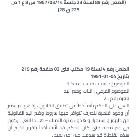
(الطعن رقم 89 لسنة 23 جلسة 1957/03/14 س 8 ع 1 ص
225 ق 28)
الطعن رقم 4 لسنة 19 مكتب فنى 02 صفحة رقم 219
بتاريخ 04-01-1951
الموضوع : اسباب كسب الملكية
الموضوع الفرعي : اثبات وضع اليد
فقرة رقم : 2
النعى على الحكم بأنه أخطأ فى تطبيق القانون ، إذ هو لم يعتبر
أن وجود قنطرة للصرف تتوافر فيها شروط وضع اليد القانونية
من ظهور و إستمرار و هدوء و نية التملك – هـــذا النعى يكون
فى غير محله متى كان الحكم قد أثبت أخذاً بتقرير الخبير أن
هذه القنطرة قد هدمت مـن زمن بعيد .