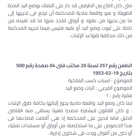
متى كان النزاع بين الطرفين قد دار على التملك بوضع اليد المدة
الطويلة و هو واقعة مادية للمحكمة أن ترجع فى تحريها إلى
ما بين يديها من عقود و أوراق لتتخذ منها ما قد تفيده من
دلالة على ثبوت وضع اليد أو نفيه فليس فيما تجريه المحكمة
من ذلك مخالفة لقواعد الإثبات .
الطعن رقم 257 لسنة 20 مكتب فنى 04 صفحة رقم 500
بتاريخ 19-02-1953
الموضوع : اسباب كسب الملكية
الموضوع الفرعي : اثبات وضع اليد
فقرة رقم : 1
لما كان وضع اليد واقعة مادية يجوز إثباتها بكافة طرق الإثبات
. و كان القانون لايشترط مصدرا معينا يستقى منه القاضى
الدليل فانه لاحرج على المحكمة إذ هى أقامت قضاءها فى
هذا الخصوص على ما استخلصته من أوراق أو مستندات تمليك
أو حتى من أقوال وردت فى شكوى إدارية .