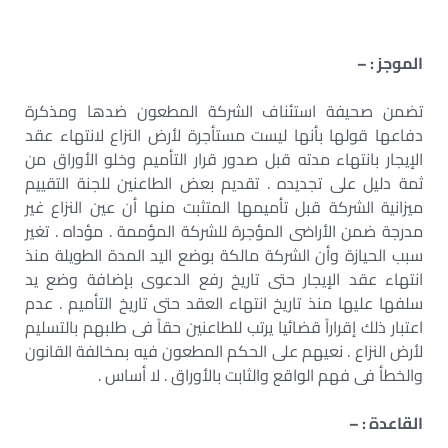
الموجز : –
تضمن صحيفة استئناف الشركة المطعون ضدها ومذكرة
دفاعها قولها بأنها ليست مستأجرة لأرض النزاع لانتهاء عقد
الإيجار بانتهاء مدته قبل صدور قرار التأميم وخلو الأوراق من
ثمة دليل على تجديده . تقديم بعض الطاعنين للجنة التقييم
ميزانية الشركة قبل تأميمها المتثبت منها أن عين النزاع غير
مدرجة ضمن الأراضى المؤجرة للشركة المؤممة . مؤداه . تغير
سبب الحيازة وأن الشركة مالكة بوضع اليد المدة الطويلة منذ
انتهاء عقد الإيجار حتى تاريخ رفع الدعوى بإضافة وضع يد
سلفها عليها منذ تاريخ انتهاء العقد حتى تاريخ التأميم . عدم
اعتبار ذلك إقراراً قضائيا يرتب للطاعنين حقاً فى طلبهم بالتسليم
لأرض النزاع . نعيهم على الحكم المطعون فيه بمخالفة القانون
والخطأ فى فهم الواقع والثابت بالأوراق . لا أساس .
القاعدة : –