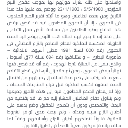
واستدلوا على ذلك بشراء مورثهم لها بموجب عقدى البيع
المؤرخين 5/5/1980 ، 22/1/1982 ووضع يده عليها منذ هذا
التاريخ ومن بعده الطاعنين وهو ما أثبته تقرير الخبير المندوب
فى الدعوى ، إلا أن الدعوى المطعون فيه قد قضى برفض
هذا الدفاع وطرد الطاعنين من مساحة الأرض محل التداعى
على قالة إنه لا يحق لهم تملك هذه الأرض بوضع اليد المدة
الطويلة المكسبة للملكية لقطع التقادم بالنزاع القضائي فى
الدعوى رقم 000 لسنة 1991 مدنى أسيوط الابتدائية –
مأمورية البدارى – واستئنافها رقم 694 لسنة 77ق أسيوط ،
والذى ينفى عن الحيازة شرط الهدوء ، رغم أنه قد قضى فيها
نهائياً برفض الدعوى ، ومن ثم فقد زال أثرها فى قطع التقادم
، مع ما قد يترتب على ضم مدة السلف إلى حيازتهم من اكتمال
المدة المقررة لكسب الملكية قبل قيام المنازعات المدعاة ،
وإذ لم يفطن الحكم المطعون فيه إلى هذه الأمور جميعها
ولم يتناول دفاع الطاعنين المشار إليه مع ما قد يقتضيه من
البحث والتمحيص ودون أن يتصدى لتحقيق وضع يدهم على
أطيان النزاع سببه ومدته ، ولم يبحث مدى توافر الشروط
المقررة قانوناً لتملكهم أطيان النزاع وأسلافهم وفقاً لما
سلف بيانه فإنه يكون معيباً بالخطأ فى تطبيق القانون .