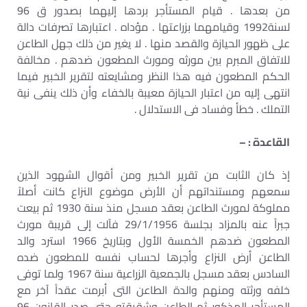
من بعدها . قيام المستأجر بردها إليهما بصدور ق 96
لسنة1992 وقيامهما بزراعتها . مؤداه . اعتبارها تصرفات دالة
على ظهور الحيازة والقصد منها . لا يغير من ذلك جهل الطاعن
للاتفاق المبرم بين مورثه ومورث المطعون ضدهم . مخالفة
الحكم المطعون فيه هذا النظر ومشايعته لتقرير الخبير فيما
انتهى إليه من اعتبار الحيازة معيبة بالخفاء وأن ذلك ينفى نية
التملك . خطأ وفساد فى الاستدلال .
القاعدة : –
إذ كان الثابت من تقرير الخبير ومن أقوال الشهود الذين
سمعهم ومستنداتهم أن الأرض موضوع النزاع كانت أصلاً
مملوكة لمورث الطاعن بعقد مسجل منذ سنة 1930 ثم بيعت
جبراً عنه بالمزاد بجلسة 29/1/1956 فآلت إلى قريبة مورث
المطعون ضدهم الخمسة الأول وبتاريخ 1966 استرد والد
الطاعن أرض النزاع وأجرها لحساب نفسه للمطعون ضده
السادس بعقد مسجل بالجمعية الزراعية سنة 1967 ولما توفى
خلفه ورثته ومنهم والدة الطاعن التى أبرمت عقداً آخر مع
المستأجر المذكور ثم الطاعن وشقيقته حتى صدر القانون 96