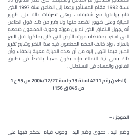
لسنة 1992 فقام المستأجر بردها إلى الطاعن سنة 1997 الذى
قام بزراعتها مع شقيقته ، وهى تصرفات دالة على ظهور
الحيازة وعلى ظهور القصد منها ولا يغير من ذلك قول الطاعن
أنه يجهل الاتفاق الذى تم بين مورثه ومورث المطعون ضدهم
الذى استرد بمقتضاه مورثه الأرض التى كان يملكها قبل البيع
بالمزاد ، وإذ خالف الحكم المطعون فيه هذا النظر وشايع تقرير
الخبير فيما انتهى إليه من أن هذه الحيازة معيبة بالخفاء وأن
ذلك ينفى نية التملك فإنه يكون معيباً بالخطأ فى تطبيق
القانون والفساد فى الاستدلال .
(الطعن رقم 4211 لسنة 73 جلسة 2004/12/27 س 55 ع 1
ص 845 ق 156)
الموجز : –
وضع اليد . دعوى وضع اليد . وجوب قيام الحكم فيها على