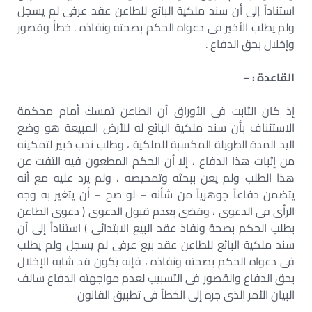
استناداً إلى أن سند ملكية البائع للطاعن عقد عرفى لم يسجل
ولم يطلب الأخير فى دعواه الحكم بصحته ونفاذه . خطأ وقصور
وإخلال بحق الدفاع .
القاعدة : –
إذ كان الثابت فى الأوراق أن الطاعن تمسك أمام محكمة
الاستئناف بأن سند ملكية البائع له للأرض المبيعة هو وضع
اليد المدة الطويلة المكسبة للملكية ، وطلب ندب خبير لتمكينه
من إثبات هذا الدفاع ، إلا أن الحكم المطعون فيه التفت عن
هذا الطلب ولم يعن ببحثه وتمحيصه ، ولم يرد عليه مع أنه
يتضمن دفاعاً جوهرياً من شأنه – لو صح – أن يتغير به وجه
الرأى فى الدعوى ، وقضى بعدم قبول الدعوى ( دعوى الطاعن
بطلب الحكم بصحة ونفاذ عقد البيع الابتدائى ) استناداً إلى أن
سند ملكية البائع للطاعن عقد بيع عرفى لم يسجل ولم يطلب
فى دعواه الحكم بصحته ونفاذه ، فإنه يكون قد شابه الإخلال
بحق الدفاع والقصور فى التسبيب لعدم مواجهته الدفاع سالف
البيان الأمر الذى جره إلى الخطأ فى تطبيق القانون