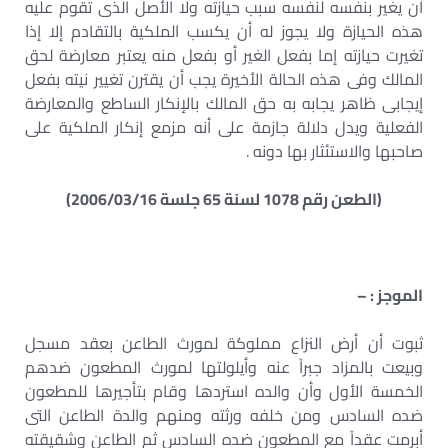
أن يغير بنفسه لنفسه سبب حيازته ولا الأصل الذى تقوم عليه
هذه الحيازة ولا يجوز له أن يكسب الملكية بالتقادم إلا إذا
تغيرت حيازته إما بفعل الغير أو بفعل منه يعتبر معارضة لحق
المالك وفى هذه الحالة الأخيرة يجب أن يقترن تغيير نيته بفعل
إيجابى ظاهر يجابه به حق المالك بالإنكار الساطع والمعارضة
الفعلية ويدل دلالة جازمة على أنه مزمع إنكار الملكية على
صاحبها والاستئثار بها دونه .
(الطعن رقم 1078 لسنة 65 جلسة 2006/03/16)
الموجز : –
ثبوت أن أرض النزاع مملوكة لمورث الطاعن بعقد مسجل
وبيعت بالمزاد جبراً عنه وأيلولتها لمورث المطعون ضدهم
الخمسة الأول وأن والده استردها وقام بتأجيرها للمطعون
ضده السادس ومن خلفه ورثته ومنهم والدة الطاعن التى
أبرمت عقداً مع المطعون ضده السادس ثم الطاعن وشقيقته