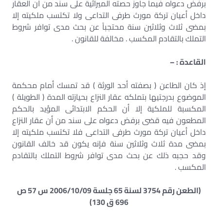
برفض دعواه فيما جاوز حصته الميراثية على سند من أن العقار
داخل أعيان تركة مورث طرفى التداعى ولا تكتسب ملكيته إلا
بمضى ثلاث وثلاثين سنة محتجباً عن بحث مدى توافر شروط
التملك بالتقادم المكسب . مخالفة للقانون .
القاعدة : –
إذ كان الطاعن ( بصفته أحد الورثة ) قد تمسك أمام محكمة
الموضوع بدرجتيها بتملكه عقار النزاع بحيازته المدة ( الطويلة )
المكسبة للملكية إلا أن الحكم الابتدائى المؤيد بالحكم
المطعون فيه قضى برفض دعواه على سند من أن عقار النزاع
داخل أعيان تركة مورث طرفى التداعى فلا تكتسب ملكيته إلا
بمضى مدة ثلاث وثلاثين سنة فإنه يكون قد خالف القانون
وقد حجبه ذلك عن بحث مدى توافر شروط التملك بالتقادم
المكسب .
(الطعن رقم 3754 لسنة 65 جلسة 2006/10/09 س 57 ص
696 ق 130)