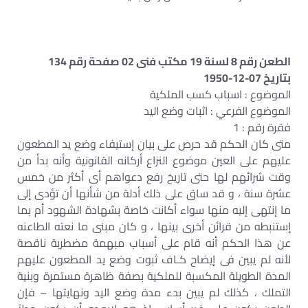
الطعن رقم 8 لسنة 19 مكتب فنى 02 صفحة رقم 134
بتاريخ 07-12-1950
الموضوع : اسباب كسب الملكية
الموضوع الفرعي : اثبات وضع اليد
فقرة رقم : 1
متى كان الحكم قد حرص على بيان إستيفاء وضع يد المطعون
عليهم على العين موضوع النزاع أركانه القانونية وأنه بدأ من
وقت شرائهم لها حتى تاريخ رفع دعواهم أى أكثر من خمس
عشرة سنة ، و قد ساق على ذلك أدلة من شأنها أن تؤدى إلى
ما إنتهى إليه منها سواء أكانت خاصة بشهادة الشهود أم بما
إستنبطه من قرائن أخرى بينها ، و كان مبنى ما نعته الطاعنه
عن هذا الحكم أنه قام على أسباب مبهمة مضطربة ناقصة
لأنه لم يبين فى إيضاح كـاف ثبوت وضع يد المطعون عليهم
المدة الطويلة المكسبة للملكية بصفة ظاهرة مستمرة وبنية
التملك ، كذلك لم يبين بدء مدة وضع اليد ونهايتها – فإن