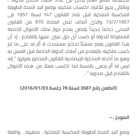
وبالتالى يجوز للأفراد اكتساب ملكيته بوضع اليد المدة الطويلة
المكسبة للملكية قبل نفاذ القانون 147 لسنة 1957 فى
13/7/1957 والذى أضاف لنص المادة 970 من القانون
المدنى حكماً جديداً يقضى بعدم جواز تملك الأموال الخاصة
المملوكة للدولة أو كسب أى حق عينى عليها بالتقادم ، إذ أن
هذا القانون يعتبر منشئاً لحكم مستحدث لا أثر له على ما تم
كسب ملكيته بالتقادم من أملاك الدولة الخاصة قبل العمل به
وهو ما أكدته المذكرة الإيضاحية للقانون المذكور بقولها ” إنه
ليس له أثر رجعى بالنسبة لما اكتسب فعلاً من هذه الأموال
بالتقادم قبل صدوره ” .
(الطعن رقم 3687 لسنة 78 جلسة 2016/01/03)
الموجز : –
وضع اليد المدة الطويلة المكسبة للملكية . ماهيته . واقعة