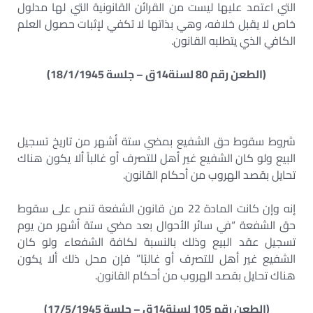
التي اعتمد عليها ليست من القرائن القانونية التي لها مدلول
خاص لا يقبل خلافه، وهي بذاتها لا تكفي لإثبات حصول العلم
الكافي الذي يتطلبه القانون.
(الطعن رقم 80 لسنة14ق – جلسة 18/1/1945)
شروط سقوط حق الشفيع بمضي ستة أشهر من تاريخ تسجيل
البيع ولو كان الشفيع غير أهل للتصرف أو غالباً ألا يكون هناك
تحايل بقصد الهروب من أحكام القانون.
إنه وإن كانت المادة 22 من قانون الشفعة تنص على سقوط
حق الشفعة “في سائر الأحوال بعد مضي ستة أشهر من يوم
تسجيل عقد البيع وذلك بالنسبة لكافة الشفعاء ولو كان
الشفيع غير أهل للتصرف أو غالبًا” فإن محل ذلك ألا يكون
هناك تحايل بقصد الهروب من أحكام القانون.
(الطعن رقم 105 لسنة14ق – جلسة 17/5/1945)