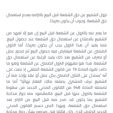
نزول الشفيع عن حق الشفعة قبل البيع بالتزامه بعدم استعمال
حق الشفعة. وجوب أن يكون صريحًا.
ما يعبر عنه بالنزول عن الشفعة قبل البيع إن هو إلا تعهد من
الشفيع بالامتناع عن استعمال حق الشفعة عند حصول البيع.
مما يفيد أن هذا النزول يجب أن يكون صريحًا، أما النزول
الضمني عن الشفعة فيفترض فيه حصول البيع ثم صدور عمل
أو تصرف من الشفيع بعد ذلك يفيد الرغبة عن استعمال حق
الشفعة. هذا هو مفهوم النزول الضمني عن الشفعة وهو ما
كانت تقرره المادة 19 من قانون الشفعة الملغي إذ نصت على
أنه “يستدل على التنازل الضمني بكل عمل أو عقد يؤخذ منه أن
الشفيع عرف المشتري بصفته مالك العقار نهائيًا” أما ما
تضمنته المادة 948 من القانون المدني الجديد من سقوط
الشفعة بالنزول عنها قبل البيع، فالمقصود منه جواز محاجة
الشفيع بما يكون قد صدر منه قبل البيع من التزام بعد
استعمال حق الشفعة، وبهذا النص حسم القانون المدني
الجديد الخلاف الذي كان قائمًا قبل صدوره بشأن جواز محاجة