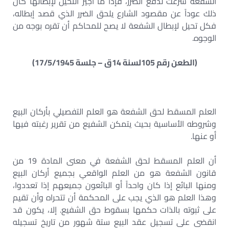
الشفعة شرعت لدفع الضرر، فإذا ما أجيز التحيل لإبطالها كان
ذلك عوداً عن مقصود الشارع يلحق الضرر الذي قصد إبطاله،
فكل تحيل لإبطال الشفعة لا يصح للمحاكم أن تقره بوجه من
الوجوه.
(الطعن رقم 105لسنة 14ق – جلسة 17/5/1945)
العلم المسقط لحق الشفعة هو العلم التفصيلي بأركان البيع
وشروطه الأساسية بحيث يتمكن الشفيع من تقرير رغبته فيها
أو عنها.
أن العلم المسقط لحق الشفعة في معنى المادة 19 من
قانون الشفعة هو من العلم الواقعي بجميع أركان البيع
ومنها البائع إذا كان واحداً أو البائعون جميعهم إذا تعددوا،
وهذا العلم هو الذي يجب على المحكمة أن تتحراه وأن تقيم
على ثبوته بالذات حكمها بسقوط حق الشفيع. إلا، يكون قد
انقضى على تسجيل عقد البيع ستة شهور من تاريخ تسجيله