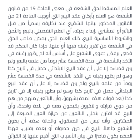
العلم المسقط لحق الشفعة في معنى المادة 19 من قانون
الشفعة هو العلم بأركان عقد البيع التي أوجبت المادة 21 من
القانون المذكور بيانها للشفيع عند تكليفه رسمياً من قبل
البائع أو المشتري بإبداء رغبته، أي العلم التفصيلي بالبيع والثمن
والشروط الأساسية للبيع، ذلك العلم الذي يمكن صاحب الحق
في الشفعة من تقرير رغبته فيها أو عنها. فإذا كان الحكم قد
قضى برفض دعوى الشفيع على أساس أنه لم يظهر رغبته في
الأخذ بالشفعة في مدة الخمسة عشر يوماً من علمه بالبيع ولم
يبن قضاءه إلا على أن عقد البيع الابتدائي حصل في تاريخ كذا
وهو لم يظهر رغبته في الأخذ بالشفعة في مدة الخمسة عشر
يوماً من علمه بالبيع ولم يبن قضاءه إلا على أن عقد البيع
الابتدائي حصل في تاريخ كذا وهو لم يظهر رغبته إلا في تاريخ
كذا (بعد فوات هذه المدة بشهور)، وأن البائعين منهم من هم
من ذوي قرابته والآخرون يقيمون معه في بلدة واحدة، وأن
البيع قد اقترن بتخلي البائعين عن حيازة العين المبيعة إلى
المشترين، وأنه ليس من المعقول، والحالة هذه، أن يكون
الشفيع جاهلاً للبيع في حين حصوله أو بعده بقليل، فهذا
الحكم يكون قاصرًا في بيان الأسباب التي أقيم عليها إذ القرائن