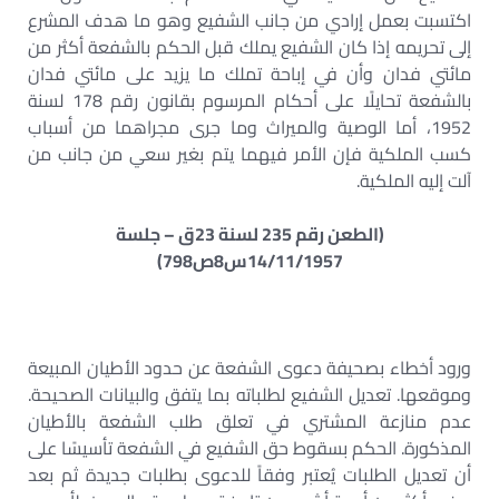
اكتسبت بعمل إرادي من جانب الشفيع وهو ما هدف المشرع
إلى تحريمه إذا كان الشفيع يملك قبل الحكم بالشفعة أكثر من
مائتي فدان وأن في إباحة تملك ما يزيد على مائتي فدان
بالشفعة تحايلًا على أحكام المرسوم بقانون رقم 178 لسنة
1952، أما الوصية والميراث وما جرى مجراهما من أسباب
كسب الملكية فإن الأمر فيهما يتم بغير سعي من جانب من
آلت إليه الملكية.
(الطعن رقم 235 لسنة 23ق – جلسة
14/11/1957س8ص798)
ورود أخطاء بصحيفة دعوى الشفعة عن حدود الأطيان المبيعة
وموقعها. تعديل الشفيع لطلباته بما يتفق والبيانات الصحيحة.
عدم منازعة المشتري في تعلق طلب الشفعة بالأطيان
المذكورة. الحكم بسقوط حق الشفيع في الشفعة تأسيسًا على
أن تعديل الطلبات يُعتبر وفقاً للدعوى بطلبات جديدة ثم بعد