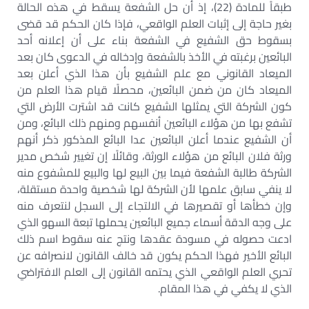
طبقاً للمادة (22)، إذ أن حل الشفعة يسقط في هذه الحالة
بغير حاجة إلى إثبات العلم الواقعي، فإذا كان الحكم قد قضى
بسقوط حق الشفيع في الشفعة بناء على أن إعلانه أحد
البائعين برغبته في الأخذ بالشفعة وإدخاله في الدعوى كان بعد
الميعاد القانوني مع علم الشفيع بأن هذا الذي أعلن بعد
الميعاد كان من ضمن البائعين، محصلًا قيام هذا العلم من
كون الشركة التي يمثلها الشفيع كانت قد اشترت الأرض التي
تشفع بها من هؤلاء البائعين أنفسهم ومنهم ذلك البائع، ومن
أن الشفيع عندما أعلن البائعين عدا البائع المذكور ذكر أنهم
ورثة فلان البائع من هؤلاء الورثة، وقائلًا إن تغيير شخص مدير
الشركة طالبة الشفعة فيما بين البيع لها والبيع للمشفوع منه
لا ينفي سابق علمها لأن الشركة لها شخصية واحدة مستقلة،
وإن خطأها أو تقصيرها في الالتجاء إلى السجل لنتعرف منه
على وجه الدقة أسماء جميع البائعين يحملها تبعة السهو الذي
ادعت حصوله في مسودة عقدها ونتج عنه سقوط اسم ذلك
البائع الأخير فهذا الحكم يكون قد خالف القانون لانصرافه عن
تحري العلم الواقعي الذي يحتمه القانون إلى العلم الافتراضي
الذي لا يكفي في هذا المقام.