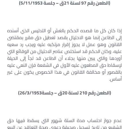
(الطعن رقم 97 لسنة 21ق – جلسة 5/11/1953)
إذا كان كل ما قصده الحكم بالغش أو التدليس الذي أسنده
إلى الطاعن إنما هو الاحتيال بقصد تعطيل حق مقرر بمقتضى
القانون وهو عمل لا يجوز إقرار مرتكبه عليه ويجب رد سعيه
عليه، وكان الحكم قد استخلص عناصر الاحتيال من الوقائع التي
أوردها والتي يبين منها بجلاء أن الطاعن قد لجأ إلى الحيلة
لإسقاط حق المطعون عليه الأول في الشفعة فإن النعي عليه
بالقصور أو مخالفة القانون في هذا الخصوص يكون على غير
أساس.
(الطعن رقم 210 لسنة 20ق – جلسة26/3/1953)
عدم جواز احتساب مدة الستة شهور التي يسقط فيها حق
الشفيع من تاريخ تسجيل صحيفة دعوى صحة التعاقد عن البيع