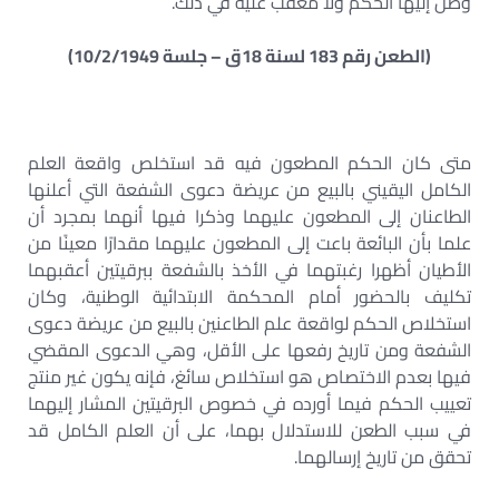
وصل إليها الحكم ولا معقب عليه في ذلك.
(الطعن رقم 183 لسنة 18ق – جلسة 10/2/1949)
متى كان الحكم المطعون فيه قد استخلص واقعة العلم
الكامل اليقيني بالبيع من عريضة دعوى الشفعة التي أعلنها
الطاعنان إلى المطعون عليهما وذكرا فيها أنهما بمجرد أن
علما بأن البائعة باعت إلى المطعون عليهما مقدارًا معينًا من
الأطيان أظهرا رغبتهما في الأخذ بالشفعة ببرقيتين أعقبهما
تكليف بالحضور أمام المحكمة الابتدائية الوطنية، وكان
استخلاص الحكم لواقعة علم الطاعنين بالبيع من عريضة دعوى
الشفعة ومن تاريخ رفعها على الأقل، وهي الدعوى المقضي
فيها بعدم الاختصاص هو استخلاص سائغ، فإنه يكون غير منتج
تعييب الحكم فيما أورده في خصوص البرقيتين المشار إليهما
في سبب الطعن للاستدلال بهما، على أن العلم الكامل قد
تحقق من تاريخ إرسالهما.