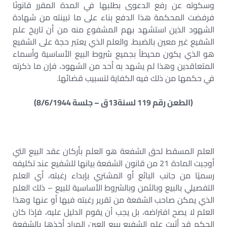
وسكوته عن رفع الدعوى بطلبها في المدة المقرر قانونًا
فرفضت المحكمة هذا الدفع بناء على ما تبينته من شهادة
الشهود الذين استشهد بهم المشفوع منه من أن تاريخ علم
الشفيع غير معين بالضبط. والعلم الذي يعتبر حجة على الشفيع
هو الذي يكون محيطاً بجميع شروط البيع الأساسية وأسماء
المتعاقدين وهذا لم يشهد به أحد من الشهود، فإن ما ذكرته
في حكمها من ذلك فيه الكفاية لتسبيب قضائها.
(الطعن رقم 119 لسنة13ق – جلسة 8/6/1944)
العلم المسقط لحق الشفعة هو العلم بأركان عقد البيع التي
أوجبت المادة 21 من قانون الشفعة بيانها للشفيع عند تكليفه
رسميًا من جانب البائع أو المشتري بإبداء رغبته، أي العلم
التفصيلي بالبيع وبالثمن وبالشروط الأساسية للبيع – ذلك العلم
الذي يمكن صاحب الشفعة من تقرير رغبته فيها أو عنها وهذا
العلم لا يصح افتراضه، بل يجب أن يقوم الدليل عليه، فإذا كان
الحكم قد أثبت علم الشفيع ببيع العين المراد أخذها بالشفعة