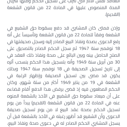
التعاقد نفس الآثار التي تترتب على تسجيل الحكم ومنها سريان
المدة المنصوص عليها في المادة 22 من قانون الشفعة
(القديم).
وإذن فمتى كان المشتري قد دفع بسقوط حق الشفيع في
الشفعة وفقاً للمادة 22 من قانون الشفعة وتأسيساً على أنه
رفع الدعوى بصحة ونفاذ البيع الصادر إليه وسجل صحيفتها في
18 نوفمبر سنة 1947 ثم سجل الحكم الصادر بالتصديق على
الصلح الحاصل بينه وبين البائع على صحة ونفاذ ذلك العقد في
30 من أبريل سنة 1949 وأنه بتسجيل هذا الحكم ينسحب أثره
إلى تاريخ تسجيل الصحيفة في 18 نوفمبر سنة 1947 وبذلك
يكون قد مضى بين تسجيل الصحيفة وإظهار الرغبة في
الشفعة في 19 من يناير 1949 أكثر من ستة شهور، وكان
الحكم المطعون فيه إذ قضى برفض هذا الدفع أقام قضاءه
على أن ميعاد سقوط حق الشفيع في الأخذ بالشفعة المنوه
عنه في المادة 22 من قانون الشفعة (القديم) يبدأ من يوم
تسجيل الحكم بصحة عقد البيع لا من يوم تسجيل صحيفة
الدعوى وأن الشفيع قد أظهر رغبته في الأخذ بالشفعة قبل أن
يسجل المشتري الحكم الصادر له في دعوى صحة ونفاذ البيع،