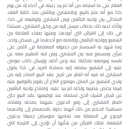
العقار على ما استبانه من أنه لم يبد رغبته في أخذه إلا من يوم
كذا مع أنه علم بالبيع وبالمشتري وبالثمن منذ كتابة العقد
الابتدائي بين ولديه البائعين وبين المشتري وتوقيعه في كذا،
وتأكد لديه ذلك بخطاب مرسل إليه من وكيل المشتري، مستندًا
في ذلك إلى القرائن التي أوردها، ومنها صفاء العلاقة بين
الشفيع وولديه البائعين وإقامته مع أحدهما في مسكن واحد،
وما شهد به السمسار من حصوله المعارضة في الثمن على
مرأى ومسمع منه بين المشتري وبين ابنه المقيم معه عن
نفسه وبوصفه متكلمًا عنه وعن أخته، وإرسال كتاب موصى
عليه إلى الشفيع سلمته إليه مصلحة البريد في كذا يقول
المشتري له فيه أنه انتظر من تاريخ عقد البيع الصادر إليه من
ولدي الشفيع عن المنزل موضوع النزاع أن يقوم بالتوقيع عليه
فيما يختص بنصيبه ولكنه لم يرد عليه، وامتناع ولديه البائعين
عن قبض الشيك الذي تسلماه عند توقيعها عقد البيع حتى
اضطر المشتري إلى رفع الدعوى عليهما بصحته ونفاذه،
مستفيدًا الحكم من ذلك أنهما حاولا بالانضمام إلى والدهما
الرجوع في الصفقة بعد تمامها متوسلين جميعًا بدعوى
الشفعة، فتلك القرائن من شأنها أن تؤدي إلى النتيجة التي