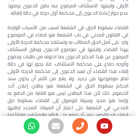
الأولى ولايتها. الاستئناف المرفوع عنه بطرح الدعوى برمتها.
عدم جواز إعادة الدعوى إلى محكمة أول درجة في حالة إلغائه.
القضاء بسقوط الحق في الشفعة لسبب من الأسباب الواردة
في القانون المدني في باب الشفعة هو قضاء في الموضوع
وارد على أصل الحق المطالب به وتستنفذ محكمة الدرجة الأولى
بهذا القضاء ولايتها في موضوع الدعوى ويطرح الاستئناف
المرفوع عن هذا الحكم الدعوى بما احتوته من طلبات ودفوع
وأوجه دفاع على محكمة الاستئناف، فلا يجوز لها في حالة
إلغاء هذا القضاء أن تعيد الدعوى إلى محكمة الدرجة الأولى
لنظر موضوعها من جديد. ولا يغير من الأمر أن يكون سند
الحكم بسقوط الحق في الشفعة هو بطلان إعلان أحد
الخصوم، ذلك لأن هذا البطلان ليس هو الغاية من الدفع به
وإنما هو مجرد وسيلة للوصول إلى القضاء بسقوط حق
المدعي في الشفعة على اعتبار أن الميعاد المحدد لطلبها
قضاء قد انقضى دون أن ترفع على البائع والمشتري وفقاً لما
يتطلبه القانون ومن ثم فلا يصح النظر إلى هذا البطلان مستقلًا
عن الغاية من التمسك به والأثر المترتب عليه.