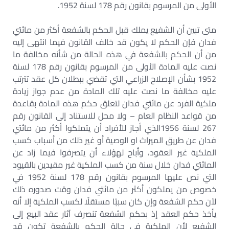
الأولى من المرسوم بقانون رقم 178 لسنة 1952.
متى تبين أن الشفيع يملك قبل الحكم بالشفعة أكثر من مائتي
فدان فإن الحكم لا يكون قد خالف القانون فيما انتهى إليه
من أن الحكم بالشفعة في هذه الحالة من شأنه مخالفة ما
نصت عليه المادة الأولى من المرسوم بقانون رقم 178 لسنة
1952 بشأن الإصلاح الزراعي التي تقضي ببطلان كل عقد تترتب
عليه مخالفة ما نصت عليه تلك المادة من عدم جواز زيادة
ملكية الفرد عن مائتي فدان لتعلق حكم هذه المادة بقاعدة
من قواعد النظام العام – ولا محل للاستناد إلى القانون رقم
267 لسنة 1956الذي أجاز للأفراد أن يتملكوا أكثر من مائتي
فدان عن طريق الميراث او الوصية أو غير ذلك من أسباب كسب
الملكية غير العقود، وأباح لهؤلاء أن يتصرفوا فيما زاد عن
المائتي فدان خلال سنة من كسب الملكية غير مقيدين بالقيود
التي نص عليها المرسوم بقانون رقم 178 لسنة 1952 في
خصوص من يملكون أكثر من مائتي فدان وقت صدوره ذلك
لأن حكم الشفعة وإن كان سببًا مستقلًا لكسب الملكية إلا أنه
يأخذ حكم العقد إذ بحكم الشفعة تنصرف آثار عقد البيع إلى
الشفيع لأن الملكية في حالة الحكم بالشفعة تكون قد