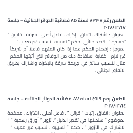
الطعن رقم ٧٣٣٧ لسنة ٨٥ قضائية الدوائر الجنائية – جلسة
٢٠١٧/١٢/١٧
العنوان : اشتراك . اتفاق . إكراه . فاعل أصلي . سرقة . قانون ”
تفسيره ” . قصد جنائي . حكم ” تسبيبه . تسبيب غير معيب ” .
الموجز : إفصاح الحكم عما إذا كان المتهم فاعلاً أم شريكاً .
غير لازم . كفاية استفادة ذلك من الوقائع التي أثبتها الحكم .
مثال لتسبيب سائغ في جريمة سرقة بالإكراه واشتراك بطريق
الاتفاق الجنائي .
الطعن رقم ٤٩١٩ لسنة ٨٧ قضائية الدوائر الجنائية – جلسة
٢٠١٧/١٢/١٤
العنوان : اتفاق . إثبات ” قرائن ” . فاعل أصلى . اشتراك . محكمة
الموضوع ” سلطتها في تقدير الدليل “. تزوير ” أوراق رسمية ” ”
الاشتراك في التزوير ” . حكم ” تسبيبه . تسبيب غير معيب ” .