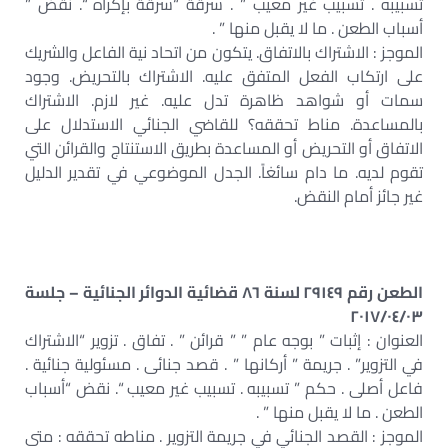
تسبيبه . تسبيب غير معيب ” . سرقة “سرقة بإكراه “. نقض ”
أسباب الطعن . ما لا يقبل منها ” .
الموجز : الاشتراك بالاتفاق. يتكون من اتحاد نية الفاعل والشريك
على ارتكاب الفعل المتفق عليه. الاشتراك بالتحريض. وجود
سمات أو شواهد ظاهرة تدل عليه. غير لازم. الاشتراك
بالمساعدة. مناط تحققه؟ للقاضي الجنائي الاستدلال على
الاتفاق أو التحريض أو المساعدة بطريق الاستنتاج والقرائن التي
تقوم لديه. ما دام سائغاً. الجدل الموضوعي في تقدير الدليل
غير جائز أمام النقض.
الطعن رقم ٢٩١٤٩ لسنة ٨٦ قضائية الدوائر الجنائية – جلسة
٢٠١٧/٠٤/٠٣
العنوان : إثبات ” بوجه عام ” ” قرائن ” . تفاق . تزوير “الاشتراك
في التزوير” . جريمة ” أركانها ” . قصد جنائى . مسئولية جنائية .
فاعل أصلى . حكم ” تسبيبه . تسبيب غير معيب “. نقض “أسباب
الطعن . ما لا يقبل منها ” .
الموجز : القصد الجنائي في جريمة التزوير . مناطه تحققه : متى