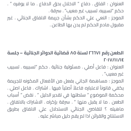
العنوان : اتفاق . دفاع ” الاخلال بحق الدفاع . ما لا يوفره ” .
حكم “تسبيبه. تسبيب غير معيب” . سرقة .
الموجز : النعي علي الحكم بشأن جريمة الاتفاق الجنائي . غير
مقبول مادم الحكم لم يدن بها الطاعن .
الطعن رقم ٢٦٦٧١ لسنة ٨٥ قضائية الدوائر الجنائية – جلسة
٢٠١٧/١١/١٤
العنوان : فاعل أصلي . مسئولية جنائية . حكم “تسبيبه . تسبيب
غير معيب” .
الموجز : مساهمة الجاني بفعل من الأفعال المكونه للجريمة
يكفي قانوناً لاعتباره فاعلاً أصلياً فيها . اشتراك . فاعل اصلي .
محكمة الموضوع ” سلطتها في تقدير الدليل ” . نقض ” أسباب
الطعن . ما لا يقبل منها ” . سرقة بإكراه . الاشتراك بالاتفاق .
ماهيته ؟ للقاضي الجنائي الاستدلال علي الاتفاق بطريق
الاستنتاج والقرائن اذا لم يقم دليل مباشر عليه .