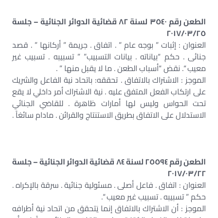
الطعن رقم ٣٥٤٠ لسنة ٨٢ قضائية الدوائر الجنائية – جلسة
٢٠١٧/٠٣/٢٥
العنوان : إثبات ” بوجه عام ” . اتفاق . جريمة ” أركانها ” . قصد
جنائى . حكم “بياناته . بيانات التسبيب” ” تسبيبه . تسبيب غير
معيب “. نقض “أسباب الطعن . ما لا يقبل منها ” .
الموجز : الاشتراك بالاتفاق . تحققه: باتحاد نية الفاعل والشريك
على ارتكاب الفعل المتفق عليه . نية الاشتراك أمر داخلي لا يقع
تحت الحواس وليس لها أمارات ظاهرة . للقاضي الجنائي
الاستدلال على الاتفاق بطريق الاستنتاج والقرائن . مادام سائغاً .
الطعن رقم ٢٥٥٩٤ لسنة ٨٤ قضائية الدوائر الجنائية – جلسة
٢٠١٧/٠٣/٢٢
العنوان : اتفاق . فاعل أصلى . مسئولية جنائية . سرقة بالإكراه .
حكم ” تسبيبه . تسبيب غير معيب “.
الموجز : أن الاشتراك بالاتفاق إنما يَتحقق من اتحاد نية أطرافه