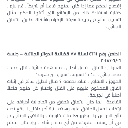
إفصاح الحكم عما إذا كان المتهم فاعلاً أم شريكاً . غير لازم .
كفاية استفادة ذلك من الوقائع التي أثبتها الحكم .مثال
لتسبيب سائغ في جريمة سرقة بالإكراه واشتراك بطريق الاتفاق
الجنائي .
الطعن رقم ٤٦٦١ لسنة ٨٧ قضائية الدوائر الجنائية – جلسة
٢٠١٧/٠٦/٠٦
العنوان : اتفاق . فاعل أصلي . مساهمة جنائية . قتل عمد .
قصد جنائي . حكم ” تسبيبه . تسبيب غير معيب ” .
الموجز : الاتفاق . مناط تحققه ؟ مثال لتدليل سائغ في إثبات
اتفاق المحكوم عليهم على القتل واعتبار كل منهم فاعلاً
أصلياً في الجريمة .
القاعدة : لما كان الاتفاق يتحقق من اتحاد نية أطرافه على
ارتكاب الفعل المتفق عليه وهذه النية أمر داخلي لا يقع تحت
تأثير الحواس ولا يظهر بعلامات خارجية ، والقاضي الجنائي حر
في أن يستمد عقيدته من أي مصدر شاء ، وإذ كان الحكم