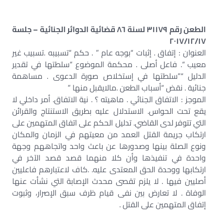
الطعن رقم ٣١١٧٩ لسنة ٨٦ قضائية الدوائر الجنائية – جلسة
٢٠١٧/١٢/١٧
العنوان : إتفاق . إثبات “بوجه عام ” . حكم “تسبيبه .تسبيب غير
معيب “. فاعل أصلى . محكمة الموضوع “سلطتها في تقدير
الدليل “”سلطتها في إستخلاص صورة الدعوى . مساهمة
جنائية . نقض “أسباب الطعن .مالايقبل منها ”
الموجز : الاتفاق الجنائي . ماهيته ؟ . نية الاتفاق. أمر داخلي لا
يقع تحت الحواس. الاستدلال عليه بطريق الاستنتاج والقرائن
التي تتوفر لدى القاضي. تدليل الحكم على اتفاق المتهمين على
ارتكاب جريمة القتل العمد من معيتهم في الزمان والمكان
ونوع الصلة بينها وصدورها عن باعث واحد واتجاههم وجهة
واحدة في تنفيذها وأن كلا منهما قصد قصد الآخر في
ارتكابها ووحدة الحق المعتدى عليه. .كاف لاعتبارهم فاعليين
أصليين فيها . لا يلزم تقصى محدث الإصابة التي نشأت عنها
الوفاة . لا تعارض بين نفى قيام ظرف سبق الإصرار، وثبوت
إتفاق المتهمين على القتل .