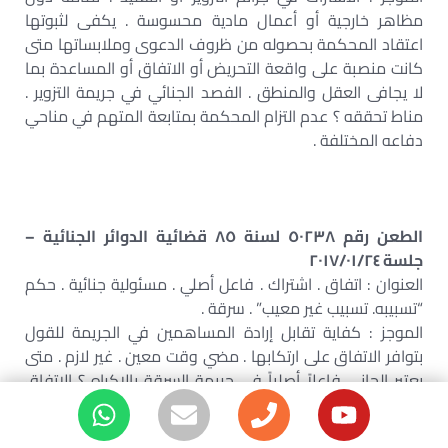
مظاهر خارجية أو أعمال مادية محسوسة . يكفى لثبوتها
اعتقاد المحكمة بحصوله من ظروف الدعوى وملابساتها متى
كانت منصبة على واقعة التحريض أو الاتفاق أو المساعدة بما
لا يجافى العقل والمنطق . الفصد الجنائي في جريمة التزوير .
مناط تحققه ؟ عدم التزام المحكمة بمتابعة المتهم في مناحي
دفاعه المختلفة .
الطعن رقم ٥٠٢٣٨ لسنة ٨٥ قضائية الدوائر الجنائية –
جلسة ٢٠١٧/٠١/٢٤
العنوان : اتفاق . اشتراك . فاعل أصلي . مسئولية جنائية . حكم
“تسبيبه. تسبيب غير معيب” . سرقة .
الموجز : كفاية تقابل إرادة المساهمين في الجريمة للقول
بتوافر الاتفاق على ارتكابها . مضي وقت معين . غير لازم . متى
يعتبر الجاني فاعلاً أصلياً في جريمة السرقة بالإكراه ؟ الاتفاق
الجنائي. مناط تحققه؟ حق القاضي أن يستدل على توافر
الاتفاق بطريق الاستنتاج والقرائن . مادام سائغا .