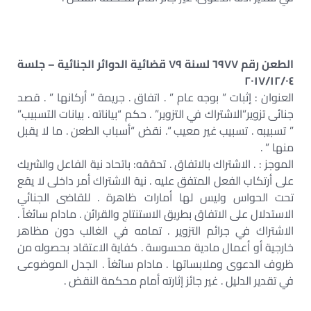
الطعن رقم ٦٩٧٧ لسنة ٧٩ قضائية الدوائر الجنائية – جلسة
٢٠١٧/١٢/٠٤
العنوان : إثبات ” بوجه عام ” . اتفاق . جريمة ” أركانها ” . قصد
جنائى تزوير”الاشتراك في التزوير” . حكم “بياناته . بيانات التسبيب”
” تسبيبه . تسبيب غير معيب “. نقض “أسباب الطعن . ما لا يقبل
منها ” .
الموجز : . الاشتراك بالاتفاق . تحققه: باتحاد نية الفاعل والشريك
على أرتكاب الفعل المتفق عليه . نية الاشتراك أمر داخلى لا يقع
تحت الحواس وليس لها أمارات ظاهرة . للقاضى الجنائي
الاستدلال على الاتفاق بطريق الاستنتاج والقرائن . مادام سائغاً .
الاشتراك في جرائم التزوير . تمامه في الغالب دون مظاهر
خارجية أو أعمال مادية محسوسة . كفاية الاعتقاد بحصوله من
ظروف الدعوى وملابساتها . مادام سائغاً . الجدل الموضوعى
في تقدير الدليل . غير جائز إثارته أمام محكمة النقض .