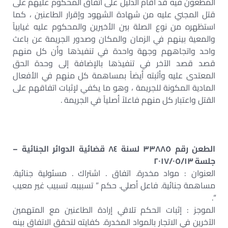
المطعون فيه قد أقام الدليل على اتفاق المحكوم عليهم على
قتل المجني عليه من شهادة الشهود وإقرار الطاعنين ، كما
استظهره من نوع الصلة بين الأخيرين والمحكوم عليه غيابياً
والمعية بينهم في الزمان والمكان وصدور الجريمة عن باعث
واحد واتجاههم وجهة واحدة في تنفيذها وأن كل منهم
قصد قصد الآخر في تنفيذها بالإضافة إلى وحدة الحق
المعتدى عليه وأثبته أيضاً بمساهمة كل منهم في الأفعال
المادية المكونة للجريمة ، وهو ما يكفي لإثبات اتفاقهم على
القتل واعتبار كل منهم فاعلاً أصلياً في الجريمة .
الطعن رقم ٣٣٨٨٥ لسنة ٨٤ قضائية الدوائر الجنائية –
جلسة ٢٠١٧/٠٥/١٣
العنوان : مواد مخدرة. اتفاق . اشتراك . مسئولية جنائية.
مساهمة جنائية. فاعل أصلي. حكم ” تسبيبه. تسبيب غير معيب
“.
الموجز : إثبات الحكم تلاقي إرادة الطاعنين مع المتهمين
الآخرين في الاتجار بالمواد المخدرة. كفايته لتحقق الاتفاق بينه