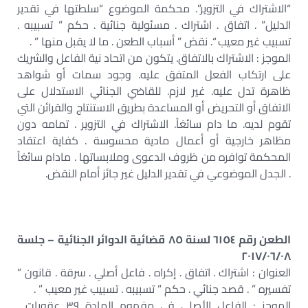
“الاشتراك في التزوير”. محكمة الموضوع “سلطتها في تقدير
الدليل” . اتفاق . اشتراك . مسئولية جنائية . حكم ” تسبيبه .
تسبيب غير معيب “. نقض ” أسباب الطعن . ما لا يقبل منها ” .
الموجز : الاشتراك بالاتفاق. يتكون من اتحاد نية الفاعل والشريك
على ارتكاب الفعل المتفق عليه. وجود سمات أو شواهد
ظاهرة تدل عليه. غير لازم. للقاضي الجنائي الاستدلال على
الاتفاق أو التحريض أو المساعدة بطريق الاستنتاج والقرائن التي
تقوم لديه. ما دام سائغاً. الاشتراك في التزوير . تمامه دون
مظاهر خارجية أو أعمال مادية محسوسة . كفاية اعتقاد
المحكمة توافره من ظروف الدعوى وملابساتها . مادام سائغاً
. الجدل الموضوعي في تقدير الدليل غير جائز أمام النقض.
الطعن رقم ٦١٥٤ لسنة ٨٥ قضائية الدوائر الجنائية – جلسة
٢٠١٧/٠٦/٠٨
العنوان : اشتراك . اتفاق . إكراه . فاعل أصلي . سرقة . قانون ”
تفسيره ” . قصد جنائي . حكم ” تسبيبه . تسبيب غير معيب ” .
الموجز : الفاعل الأصلي في مفهوم المادة ٣٩ عقوبات .