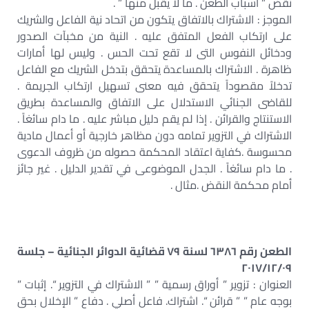
نقض ” أسباب الطعن . ما لا يقبل منها ” .
الموجز : الاشتراك بالاتفاق يتكون من اتحاد نية الفاعل والشريك
على ارتكاب الفعل المتفق عليه . النية من مخبآت الصدور
ودخائل النفوس التى لا تقع تحت الحس . وليس لها أمارات
ظاهرة . الاشتراك بالمساعدة يتحقق بتدخل الشريك مع الفاعل
تدخلاً مقصوداً يتحقق فيه معنى تسهيل ارتكاب الجريمة .
للقاضى الجنائي الاستدلال على الاتفاق والمساعدة بطريق
الاستنتاج والقرائن . إذا لم يقم دليل مباشر عليه . ما دام سائغاً .
الاشتراك في التزوير تمامه دون مظاهر خارجية أو أعمال مادية
محسوسة .كفاية اعتقاد المحكمة حصوله من ظروف الدعوى
. ما دام سائغاً . الجدل الموضوعى في تقدير الدليل . غير جائز
أمام محكمة النقض .مثال .
الطعن رقم ٦٣٨٦ لسنة ٧٩ قضائية الدوائر الجنائية – جلسة
٢٠١٧/١٢/٠٩
العنوان : تزوير ” أوراق رسمية ” ” الاشتراك في التزوير “. إثبات ”
بوجه عام ” ” قرائن “. اشتراك. فاعل أصلي . دفاع ” الإخلال بحق