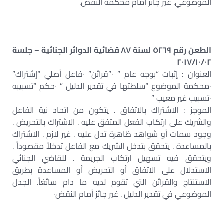
الموضوعي. غير جائز أمام محكمة النقض.
الطعن رقم ٥٢٦٩ لسنة ٨٧ قضائية الدوائر الجنائية – جلسة
٢٠١٧/١٠/٠٢
العنوان : إثبات “بوجه عام ” ٠”قرائن” ٠فاعل أصلي “إشتراك”
٠محكمة الموضوع “سلطتها في تقدير الدليل ” ٠حكم “تسبيبه
٠تسبيب غير معيب ”
الموجز : الاشتراك بالاتفاق . يتكون من اتحاد نية الفاعل
والشريك على ارتكاب الفعل المتفق عليه . الاشتراك بالتحريض .
وجود سمات أو شواهد ظاهرة تدل عليه . غير لازم . الاشتراك
بالمساعدة . يتحقق بتدخل الشريك مع الفاعل تدخلاً مقصوداً .
ويتحقق فيه تسهيل ارتكاب الجريمة . للقاضي الجنائي
الاستدلال على الاتفاق أو التحريض أو المساعدة بطريق
الاستنتاج والقرائن التي تقوم لديه ما دام سائغاً. الجدل
الموضوعي في تقدير الدليل . غير جائز أمام النقض٠