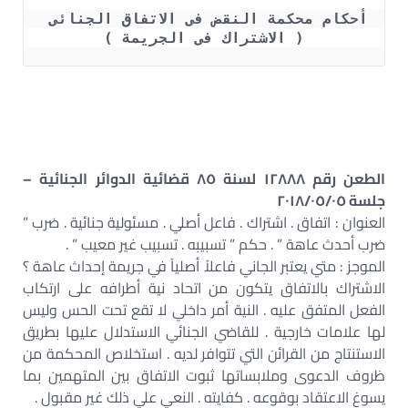
أحكام محكمة النقض فى الاتفاق الجنائى 
( الاشتراك فى الجريمة )
الطعن رقم ١٢٨٨٨ لسنة ٨٥ قضائية الدوائر الجنائية –
جلسة ٢٠١٨/٠٥/٠٥
العنوان : اتفاق . اشتراك . فاعل أصلي . مسئولية جنائية . ضرب ”
ضرب أحدث عاهة ” . حكم ” تسبيبه . تسبيب غير معيب ” .
الموجز : متي يعتبر الجاني فاعلاً أصلياً في جريمة إحداث عاهة ؟
الاشتراك بالاتفاق يتكون من اتحاد نية أطرافه على ارتكاب
الفعل المتفق عليه . النية أمر داخلي لا تقع تحت الحس وليس
لها علامات خارجية . للقاضي الجنائي الاستدلال عليها بطريق
الاستنتاج من القرائن التي تتوافر لديه . استخلاص المحكمة من
ظروف الدعوى وملابساتها ثبوت الاتفاق بين المتهمين بما
يسوغ الاعتقاد بوقوعه . كفايته . النعي علي ذلك غير مقبول .