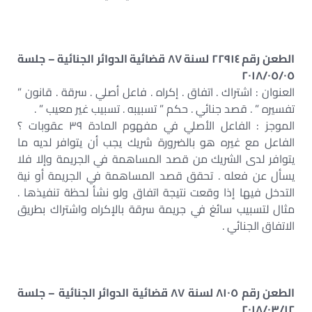
الطعن رقم ٢٢٩١٤ لسنة ٨٧ قضائية الدوائر الجنائية – جلسة
٢٠١٨/٠٥/٠٥
العنوان : اشتراك . اتفاق . إكراه . فاعل أصلي . سرقة . قانون ”
تفسيره ” . قصد جنائي . حكم ” تسبيبه . تسبيب غير معيب ” .
الموجز : الفاعل الأصلي في مفهوم المادة ٣٩ عقوبات ؟
الفاعل مع غيره هو بالضرورة شريك يجب أن يتوافر لديه ما
يتوافر لدى الشريك من قصد المساهمة في الجريمة وإلا فلا
يسأل عن فعله . تحقق قصد المساهمة في الجريمة أو نية
التدخل فيها إذا وقعت نتيجة اتفاق ولو نشأ لحظة تنفيذها .
مثال لتسبيب سائغ في جريمة سرقة بالإكراه واشتراك بطريق
الاتفاق الجنائي .
الطعن رقم ٨١٠٥ لسنة ٨٧ قضائية الدوائر الجنائية – جلسة
٢٠١٨/٠٣/١٢