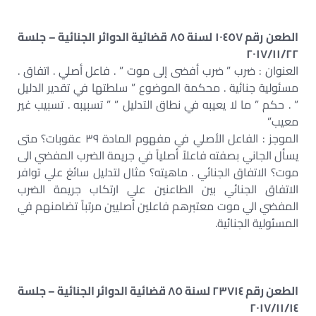
الطعن رقم ١٠٤٥٧ لسنة ٨٥ قضائية الدوائر الجنائية – جلسة
٢٠١٧/١١/٢٢
العنوان : ضرب ” ضرب أفضى إلى موت ” . فاعل أصلي . اتفاق .
مسئولية جنائية . محكمة الموضوع ” سلطتها في تقدير الدليل
” . حكم ” ما لا يعيبه في نطاق التدليل ” ” تسبيبه . تسبيب غير
معيب”
الموجز : الفاعل الأصلي في مفهوم المادة ٣٩ عقوبات؟ متى
يسأل الجاني بصفته فاعلاً أصلياً في جريمة الضرب المفضي الى
موت؟ الاتفاق الجنائي . ماهيته؟ مثال لتدليل سائغ علي توافر
الاتفاق الجنائي بين الطاعنين علي ارتكاب جريمة الضرب
المفضي الي موت معتبرهم فاعلين أصليين مرتباً تضامنهم في
المسئولية الجنائية.
الطعن رقم ٢٣٧١٤ لسنة ٨٥ قضائية الدوائر الجنائية – جلسة
٢٠١٧/١١/١٤