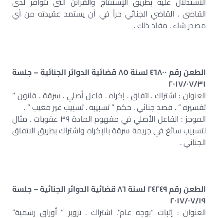
الاستدلال عليه بطريق الإستنتاج والقرائن التى تتوافر لدى
القاضى . القاضي الجنائي حراً في أن يستمد عقيدته من أي
مصدر شاء . مفاد ذلك .
الطعن رقم ٤٦٨٠٠ لسنة ٨٥ قضائية الدوائر الجنائية – جلسة
٢٠١٧/٠٧/٣١
العنوان : اشتراك . اتفاق . إكراه . فاعل أصلي . سرقة . قانون ”
تفسيره ” . قصد جنائي . حكم ” تسبيبه . تسبيب غير معيب ” .
الموجز : الفاعل الأصلي في مفهوم المادة ٣٩ عقوبات . مثال
لتسبيب سائغ في جريمة سرقة بالإكراه واشتراك بطريق الاتفاق
الجنائي .
الطعن رقم ٢٤٢٤٩ لسنة ٨٦ قضائية الدوائر الجنائية – جلسة
٢٠١٧/٠٧/١٩
العنوان : إثبات “بوجه عام”. اشتراك . تزوير ” أوراق رسمية”