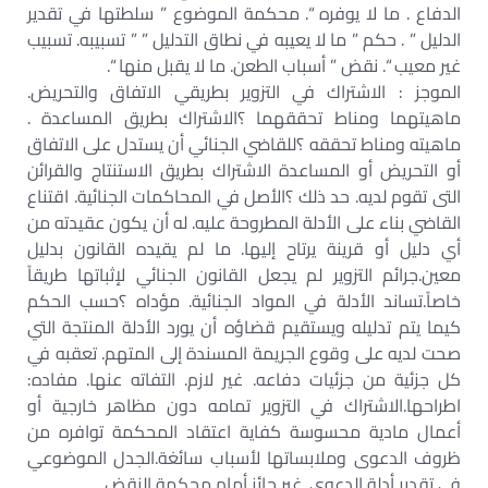
الدفاع . ما لا يوفره “. محكمة الموضوع ” سلطتها في تقدير
الدليل ” . حكم ” ما لا يعيبه في نطاق التدليل ” ” تسبيبه. تسبيب
غير معيب “. نقض ” أسباب الطعن. ما لا يقبل منها “.
الموجز : الاشتراك في التزوير بطريقي الاتفاق والتحريض.
ماهيتهما ومناط تحققهما ؟الاشتراك بطريق المساعدة .
ماهيته ومناط تحققه ؟للقاضي الجنائي أن يستدل على الاتفاق
أو التحريض أو المساعدة الاشتراك بطريق الاستنتاج والقرائن
التى تقوم لديه. حد ذلك ؟الأصل في المحاكمات الجنائية. اقتناع
القاضي بناء على الأدلة المطروحة عليه. له أن يكون عقيدته من
أي دليل أو قرينة يرتاح إليها. ما لم يقيده القانون بدليل
معين.جرائم التزوير لم يجعل القانون الجنائي لإثباتها طريقاً
خاصاً.تساند الأدلة في المواد الجنائية. مؤداه ؟حسب الحكم
كيما يتم تدليله ويستقيم قضاؤه أن يورد الأدلة المنتجة التي
صحت لديه على وقوع الجريمة المسندة إلى المتهم. تعقبه في
كل جزئية من جزئيات دفاعه. غير لازم. التفاته عنها. مفاده:
اطراحها.الاشتراك في التزوير تمامه دون مظاهر خارجية أو
أعمال مادية محسوسة كفاية اعتقاد المحكمة توافره من
ظروف الدعوى وملابساتها لأسباب سائغة.الجدل الموضوعي
في تقدير أدلة الدعوى. غير جائز أمام محكمة النقض .