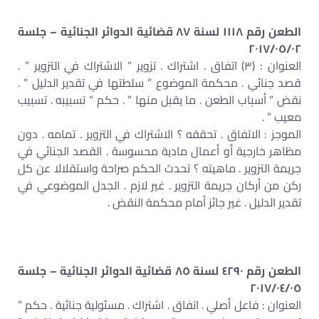
الطعن رقم ١١١٨ لسنة ٨٧ قضائية الدوائر الجنائية – جلسة
٢٠١٧/٠٥/٠٢
العنوان : (٣) اتفاق . اشتراك . تزوير ” الاشتراك في التزوير ” .
قصد جنائي . محكمة الموضوع ” سلطتها في تقدير الدليل ” .
نقض ” أسباب الطعن . ما يقبل منها ” . حكم ” تسبيبه . تسبيب
معيب ” .
الموجز : الاتفاق . تحققه ؟ الاشتراك في التزوير . تمامه . دون
مظاهر خارجية أو أعمال مادية محسوسة . القصد الجنائي في
جريمة التزوير . ماهيته ؟ تحدث الحكم صراحة واستقلالا عن كل
ركن من أركان جريمة التزوير . غير لازم . الجدل الموضوعي في
تقدير الدليل . غير جائز أمام محكمة النقض .
الطعن رقم ٤٢٩٠ لسنة ٨٥ قضائية الدوائر الجنائية – جلسة
٢٠١٧/٠٤/٠٥
العنوان : فاعل أصلي . اتفاق . اشتراك . مسئولية جنائية . حكم ”