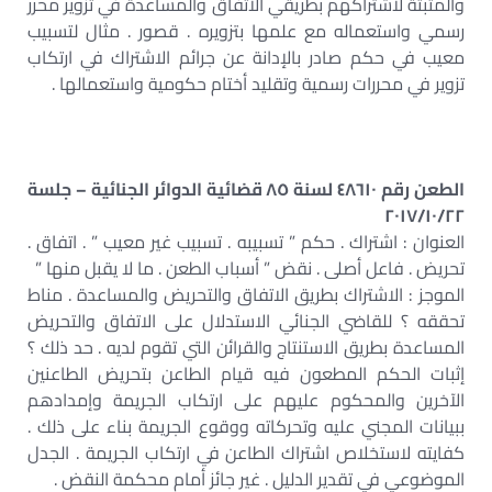
والمثبتة لاشتراكهم بطريقي الاتفاق والمساعدة في تزوير محرر
رسمي واستعماله مع علمها بتزويره . قصور . مثال لتسبيب
معيب في حكم صادر بالإدانة عن جرائم الاشتراك في ارتكاب
تزوير في محررات رسمية وتقليد أختام حكومية واستعمالها .
الطعن رقم ٤٨٦١٠ لسنة ٨٥ قضائية الدوائر الجنائية – جلسة
٢٠١٧/١٠/٢٢
العنوان : اشتراك . حكم ” تسبيبه . تسبيب غير معيب ” . اتفاق .
تحريض . فاعل أصلى . نقض ” أسباب الطعن . ما لا يقبل منها ”
الموجز : الاشتراك بطريق الاتفاق والتحريض والمساعدة . مناط
تحققه ؟ للقاضي الجنائي الاستدلال على الاتفاق والتحريض
المساعدة بطريق الاستنتاج والقرائن التي تقوم لديه . حد ذلك ؟
إثبات الحكم المطعون فيه قيام الطاعن بتحريض الطاعنين
الآخرين والمحكوم عليهم على ارتكاب الجريمة وإمدادهم
ببيانات المجني عليه وتحركاته ووقوع الجريمة بناء على ذلك .
كفايته لاستخلاص اشتراك الطاعن في ارتكاب الجريمة . الجدل
الموضوعي في تقدير الدليل . غير جائز أمام محكمة النقض .