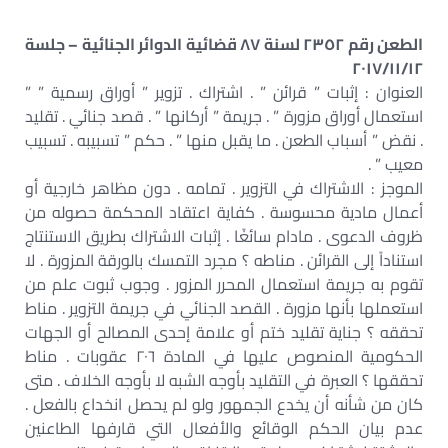
الطعن رقم ٢٣٥٢ لسنة ٨٧ قضائية الدوائر الجنائية – جلسة
٢٠١٧/١١/١٢
العنوان : إثبات ” قرائن ” . اشتراك . تزوير ” أوراق رسمية ” ”
استعمال أوراق مزورة ” . جريمة ” أركانها ” . قصد جنائي . تقليد
. نقض ” أسباب الطعن . ما يقبل منها ” . حكم ” تسبيبه . تسبيب
معيب ” .
الموجز : الاشتراك في التزوير . تمامه . دون مظاهر خارجية أو
أعمال مادية محسوسة . كفاية اعتقاد المحكمة حصوله من
ظروف الدعوى . مادام سائغًا . إثبات الاشتراك بطريق الاستنتاج
استناداً إلى القرائن . مناطه ؟ مجرد التمسك بالورقة المزورة . لا
تقوم به جريمة استعمال المحرر المزور . وجوب ثبوت علم من
استعملها بأنها مزورة . القصد الجنائي في جريمة التزوير . مناط
تحققه ؟ جناية تقليد ختم أو علامة إحدى المصالح أو الجهات
الحكومية المنصوص عليها في المادة ٢٠٦ عقوبات . مناط
تحققها ؟ العبرة في التقليد بأوجه الشبه لا بأوجه الخلاف . متى
كان من شأنه أن يخدع الجمهور ولو لم يحصل انخداع بالفعل .
عدم بيان الحكم الوقائع والأفعال التي قارفها الطاعنين