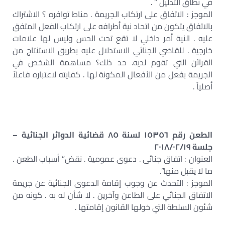
في نطاق التدليل ” .
الموجز : الاتفاق على ارتكاب الجريمة . مناط توافره ؟ الاشتراك
بالاتفاق يتكون من اتحاد نية أطرافه على ارتكاب الفعل المتفق
عليه . النية أمر داخلي لا تقع تحت الحس وليس لها علامات
خارجية . للقاضي الجنائي الاستدلال عليه بطريق الاستنتاج من
القرائن التي تقوم لديه. حد ذلك؟ مساهمة الشخص في
الجريمة بفعل من الأفعال المكونة لها . كفايته لاعتباره فاعلاً
أصلياً .
الطعن رقم ١٥٣٥٦ لسنة ٨٥ قضائية الدوائر الجنائية –
جلسة ٢٠١٨/٠٢/١٩
العنوان : اتفاق جنائى . دعوى عمومية . نقض” أسباب الطعن .
ما لا يقبل منها”.
الموجز : التحدث عن وجوب إقامة الدعوى الجنائية عن جريمة
الاتفاق الجنائي على الطاعن وآخرين . لا شأن له به . كونه من
شئون السلطة التي خولها القانون إقامتها .