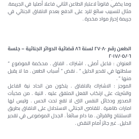
وما يكفي قانوناً لاعتبار الطاعن الثاني فاعلا أصليا في الجريمة.
مثال لتسبيب سائغ للرد على الدفع بعدم الاتفاق الجنائي في
جريمة إحراز مواد مخدرة .
الطعن رقم ٢٧٠٨٠ لسنة ٨٦ قضائية الدوائر الجنائية – جلسة
٢٠١٧/٠٥/٠٦
العنوان : فاعل أصلى . اشتراك . اتفاق . محكمة الموضوع ”
سلطتها في تقدير الدليل ” . نقض ” أسباب الطعن . ما لا يقبل
منها ” .
الموجز : الاشتراك بالاتفاق . يتكون من اتحاد نية الفاعل
والشريك على ارتكاب الفعل المتفق عليه . النية . من مخبآت
الصدور ودخائل النفس التى لا تقع تحت الحس . وليس لها
امارات ظاهرة . للقاضى الجنائي الاستدلال على الاتفاق بطريق
الاستنتاج والقرائن . ما دام سائغاً . الجدل الموضوعى في تقدير
الدليل . غير جائز أمام النقض .