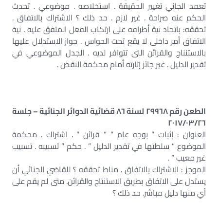
تعمد الجاني تغيير الحقيقة . استخلاصه . موضوعي . تحدث
الحكم عنه صراحة . غير لازم . حد ذلك ؟ الاشتراك بالاتفاق .
تحققه: باتحاد نية أطرافه على ارتكاب الفعل المتفق عليه . نية
الاتفاق أمر داخلى لا يقع تحت الحواس . جواز الاستدلال عليها
بالاستنناج والقرائن التى تتوافر لديه . الجدل الموضوعي في
تقدير الدليل . غير جائز إثارته أمام محكمة النقض .
الطعن رقم ٢٩٩٦٨ لسنة ٨٦ قضائية الدوائر الجنائية – جلسة
٢٠١٧/٠٣/٢٦
العنوان : إثبات ” بوجه عام ” ” قرائن ” . اشتراك . محكمة
الموضوع ” سلطتها في تقدير الدليل ” . حكم ” تسبيبه . تسبيب
غير معيب ” .
الموجز : الاشتراك بالاتفاق . مناط تحققه ؟ للقاضي الجنائي أن
يستدل على الاتفاق بطريق الاستنتاج والقرائن. متى لم يقم على
أي منها دليل مباشر. حد ذلك ؟