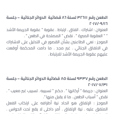
الطعن رقم ٣٢٦١١ لسنة ٨٦ قضائية الدوائر الجنائية – جلسة
٢٠١٧/٠٩/١٦
العنوان : اشتراك . اتفاق . ارتباط . عقوبة ” عقوبة الجريمة الأشد
” ” العقوبة المبررة ” . نقض ” المصلحة في الطعن ” .
الموجز : نعي الطاعنين بشأن القصور في التدليل على الاشتراك
في الاتفاق الجنائي . غير مجد . ما دامت المحكمة أوقعت
عليهم عقوبة الجريمة الأشد للارتباط .
الطعن رقم ٩٣٣٧ لسنة ٨٥ قضائية الدوائر الجنائية – جلسة
٢٠١٧/٠٧/٣١
العنوان : جريمة ” أركانها ” . حكم ” تسبيبه . تسبيب غير معيب ” .
نقض ” أسباب الطعن . ما لا يقبل منها “.
الموجز : الإتفاق هو اتحاد نية أطرافه على ارتكاب الفعل
المتفق عليه . نية الإتفاق . أمر داخلى لا يقع تحت الحواس .