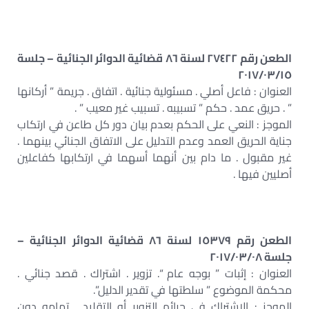
الطعن رقم ٢٧٤٢٢ لسنة ٨٦ قضائية الدوائر الجنائية – جلسة
٢٠١٧/٠٣/١٥
العنوان : فاعل أصلي . مسئولية جنائية . اتفاق . جريمة ” أركانها
” . حريق عمد . حكم ” تسبيبه . تسبيب غير معيب ” .
الموجز : النعي على الحكم بعدم بيان دور كل طاعن في ارتكاب
جناية الحريق العمد وعدم التدليل على الاتفاق الجنائي بينهما .
غير مقبول . ما دام بين أنهما أسهما في ارتكابها كفاعلين
أصليين فيها .
الطعن رقم ١٥٣٧٩ لسنة ٨٦ قضائية الدوائر الجنائية –
جلسة ٢٠١٧/٠٣/٠٨
العنوان : إثبات ” بوجه عام “. تزوير . اشتراك . قصد جنائي .
محكمة الموضوع ” سلطتها في تقدير الدليل”.
الموجز : الاشتراك في جرائم التزوير أو التقليد . تمامه دون