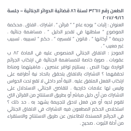
الطعن رقم ٣٢٦١١ لسنة ٨٦ قضائية الدوائر الجنائية – جلسة
٢٠١٧/٠٩/١٦
العنوان : إثبات ” بوجه عام ” ” قرائن ” . اشتراك . اتفاق . محكمة
الموضوع ” سلطتها في تقدير الدليل ” . مساهمة جنائية .
جريمة ” أركانها ” . قانون ” تفسيره ” . حكم ” تسبيبه . تسبيب
غير معيب ” .
الموجز : الاتفاق الجنائي المنصوص عليه في المادة ٨٢ ب
عقوبات . صورة خاصة للمساهمة الجنائية في ارتكاب الجرائم
الواردة بهذا النص . يستلزم توافر عنصرين . ماهيتهما ومناط
تحققهما ؟ الاشتراك بالاتفاق يتحقق باتحاد نية أطرافه على
ارتكاب الفعل المتفق عليه . النية أمر داخلي لا تقع تحت الحواس
وليس لها علامات خارجية . للقاضي الجنائي الاستدلال على
الاشتراك من أي دليل مباشر أو بطريق الاستنتاج من القرائن التي
تقوم لديه أو من فعل لاحق للجريمة يشهد به . حد ذلك ؟
استخلاص الحكم المطعون فيه الاشتراك في الاتفاق الجنائي
في الجرائم المسندة للطاعنين عن طريق الاستنتاج والاستقراء
من أدلة الثبوت . صحيح .