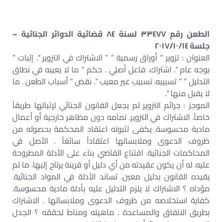
الطعن رقم ٣٣٤٧٧ لسنة ٨٤ قضائية الدوائر الجنائية –
جلسة ٢٠١٧/١٠/١٤
العنوان : تزوير ” أوراق رسمية ” ” الاشتراك في التزوير “. إثبات ”
بوجه عام “. اشتراك. فاعل أصلي . حكم ” ما لا يعيبه في نطاق
التدليل ” ” تسبيبه. تسبيب غير معيب “. نقض ” أسباب الطعن . ما
لا يقبل منها “.
الموجز : جرائم التزوير لم يجعل القانون الجنائي لإثباتها طريقاً
خاصاً. الاشتراك في التزوير. تمامه دون مظاهر خارجية أو أعمال
مادية محسوسة. يكفى لثبوته اعتقاد المحكمة بحصوله من
ظروف الدعوى وملابساتها اعتقاداً سائغاً . الأصل في
المحاكمات الجنائية. اقتناع القاضي بناء على الأدلة المطروحة
عليه. له أن يكون عقيدته من أي دليل أو قرينة يرتاح إليها. ما لم
يقيده القانون بدليل معين. تساند الأدلة في المواد الجنائية.
مؤداه ؟ الاشتراك لا يلزم التدليل عليه بأدلة مادية محسوسة.
كفاية استخلاصه من ظروف الدعوى وملابساتها . الاشتراك
بطريق الاتفاق والمساعدة . ماهيته ومناط تحققه ؟ الجدل