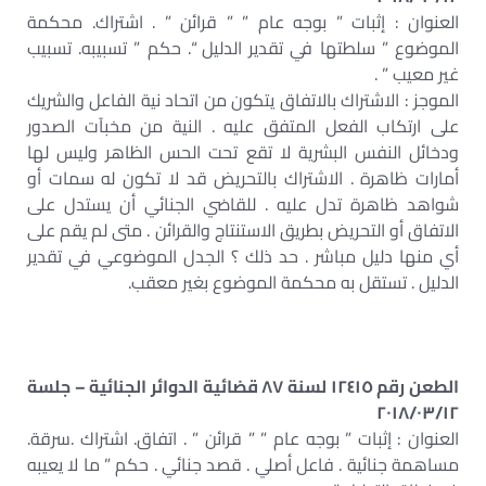
العنوان : إثبات ” بوجه عام ” ” قرائن ” . اشتراك. محكمة
الموضوع ” سلطتها في تقدير الدليل “. حكم ” تسبيبه. تسبيب
غير معيب ” .
الموجز : الاشتراك بالاتفاق يتكون من اتحاد نية الفاعل والشريك
على ارتكاب الفعل المتفق عليه . النية من مخبآت الصدور
ودخائل النفس البشرية لا تقع تحت الحس الظاهر وليس لها
أمارات ظاهرة . الاشتراك بالتحريض قد لا تكون له سمات أو
شواهد ظاهرة تدل عليه . للقاضي الجنائي أن يستدل على
الاتفاق أو التحريض بطريق الاستنتاج والقرائن . متى لم يقم على
أي منها دليل مباشر . حد ذلك ؟ الجدل الموضوعي في تقدير
الدليل . تستقل به محكمة الموضوع بغير معقب.
الطعن رقم ١٢٤١٥ لسنة ٨٧ قضائية الدوائر الجنائية – جلسة
٢٠١٨/٠٣/١٢
العنوان : إثبات ” بوجه عام ” ” قرائن ” . اتفاق. اشتراك .سرقة.
مساهمة جنائية . فاعل أصلي . قصد جنائي . حكم ” ما لا يعيبه