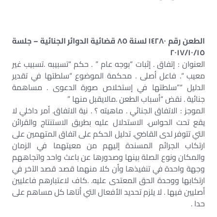
الطعن رقم ١٤٢٨٠ لسنة ٨٥ قضائية الدوائر الجنائية – جلسة
٢٠١٧/١٠/١٥
العنوان : إتفاق . إثبات “بوجه عام ” . حكم “تسبيبه .تسبيب غير
معيب “. فاعل أصلى . محكمة الموضوع “سلطتها في تقدير
الدليل “”سلطتها في إستخلاص صورة الدعوى . مساهمة
جنائية . نقض “أسباب الطعن .مالايقبل منها ”
الموجز : الاتفاق الجنائي . ماهيته ؟ . نية الاتفاق. أمر داخلي لا
يقع تحت الحواس. الاستدلال عليه بطريق الاستنتاج والقرائن
التي تتوفر لدى القاضي. تدليل الحكم على اتفاق المتهمين على
ارتكاب الجرائم المسندة إليهم من معيتهما في الزمان
والمكان ونوع الصلة بينها وصدورها عن باعث واحد واتجاههم
وجهة واحدة في تنفيذها وأن كلا منهما قصد قصد الآخر في
ارتكابها ووحدة الحق المعتدى عليه. .كاف لاعتبارهم فاعليين
أصليين فيها . لا يلزم تحديد الأفعال التي أتاها كل مساهم على
حدا .