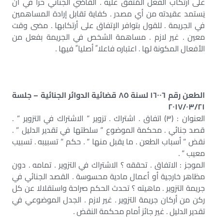
على ارتكاب الفعل المُتفق عليه . القاضي الجنائي حراً في أن
يَستمد عقيدته من أي مصدر . كفاية تقابل إرادة المساهمين
في الجريمة . للقول بتوافر الإتفاق على أرتكابها . مضى وقت
معين . غير لازم . مساهمة الشخص في الجريمة بفعل من
الأفعال المكونة لها . اعتباره فاعلا ً أصليا ً فيها .
الطعن رقم ١٦٠٠٦ لسنة ٨٥ قضائية الدوائر الجنائية – جلسة
٢٠١٧/٠٣/٢١
العنوان : (٣) اتفاق . اشتراك . تزوير ” الاشتراك في التزوير ” .
قصد جنائي . محكمة الموضوع ” سلطتها في تقدير الدليل ” .
نقض ” أسباب الطعن . ما يقبل منها ” . حكم ” تسبيبه . تسبيب
معيب ” .
الموجز : الاتفاق . تحققه ؟ الاشتراك في التزوير . تمامه . دون
مظاهر خارجية أو أعمال مادية محسوسة . القصد الجنائي في
جريمة التزوير . ماهيته ؟ تحدث الحكم صراحة واستقلالا عن كل
ركن من أركان جريمة التزوير . غير لازم . الجدل الموضوعي في
تقدير الدليل . غير جائز أمام محكمة النقض .