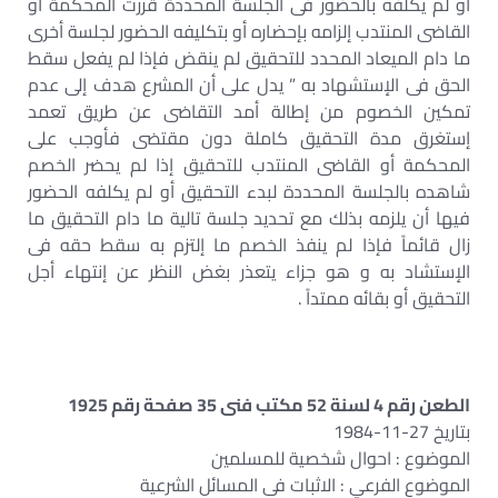
أو لم يكلفه بالحضور فى الجلسة المحددة قررت المحكمة أو
القاضى المنتدب إلزامه بإحضاره أو بتكليفه الحضور لجلسة أخرى
ما دام الميعاد المحدد للتحقيق لم ينقض فإذا لم يفعل سقط
الحق فى الإستشهاد به ” يدل على أن المشرع هدف إلى عدم
تمكين الخصوم من إطالة أمد التقاضى عن طريق تعمد
إستغرق مدة التحقيق كاملة دون مقتضى فأوجب على
المحكمة أو القاضى المنتدب للتحقيق إذا لم يحضر الخصم
شاهده بالجلسة المحددة لبدء التحقيق أو لم يكلفه الحضور
فيها أن يلزمه بذلك مع تحديد جلسة تالية ما دام التحقيق ما
زال قائماً فإذا لم ينفذ الخصم ما إلتزم به سقط حقه فى
الإستشاد به و هو جزاء يتعذر بغض النظر عن إنتهاء أجل
التحقيق أو بقائه ممتداً .
الطعن رقم 4 لسنة 52 مكتب فنى 35 صفحة رقم 1925
بتاريخ 27-11-1984
الموضوع : احوال شخصية للمسلمين
الموضوع الفرعي : الاثبات فى المسائل الشرعية