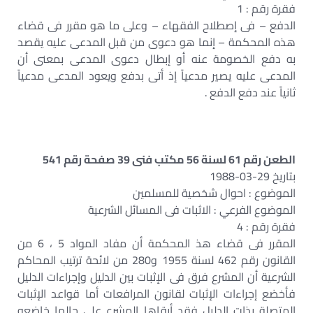
فقرة رقم : 1
الدفع – فى إصطلاح الفقهاء – وعلى ما هو مقرر فى قضاء
هذه المحكمة – إنما هو دعوى من قبل المدعى عليه يقصد
به دفع الخصومة عنه أو إبطال دعوى المدعى بمعنى أن
المدعى عليه يصير مدعياً إذ أتى بدفع ويعود المدعى مدعياً
ثانياً عند دفع الدفع .
الطعن رقم 61 لسنة 56 مكتب فنى 39 صفحة رقم 541
بتاريخ 29-03-1988
الموضوع : احوال شخصية للمسلمين
الموضوع الفرعي : الاثبات فى المسائل الشرعية
فقرة رقم : 4
المقرر فى قضاء هذ المحكمة أن مفاد المواد 5 ، 6 من
القانون رقم 462 لسنة 1955 و280 من لائحة ترتيب المحاكم
الشرعية أن المشرع فرق فى الإثبات بين الدليل وإجراءات الدليل
فأخضع إجراءات الإثبات لقانون المرافعات أما قواعد الإثبات
المتصلة بذات الدليل فقد أبقاها المشرع على حالها خاضعه