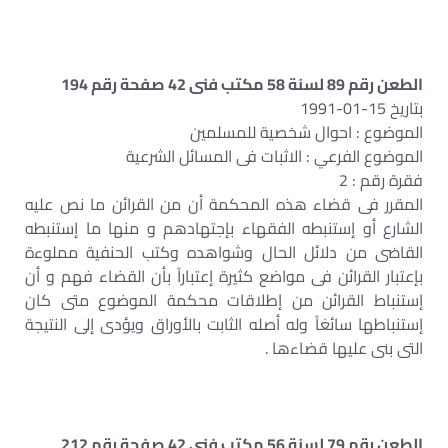
الطعن رقم 89 لسنة 58 مكتب فنى 42 صفحة رقم 194
بتاريخ 15-01-1991
الموضوع : احوال شخصية للمسلمين
الموضوع الفرعي : الاثبات فى المسائل الشرعية
فقرة رقم : 2
المقرر فى قضاء هذه المحكمة أن من القرائن ما نص عليه
الشارع أو إستنبطه الفقهاء بإجتهادهم و منها ما إستنبطه
القاضى من دلائل الحال وشواهده وكتب الحنفية مملوءة
بإعتبار القرائن فى مواضع كثيرة إعتباراً بأن القضاء فهم و أن
إستنباط القرائن من إطلاقات محكمة الموضوع متى كان
إستنباطها سائغاً وله أصله الثابت بالأوراق ويؤدى إلى النتيجة
التى بنى عليها قضاءها .
الطعن رقم 79 لسنة 56 مكتب فنى 42 صفحة رقم 212