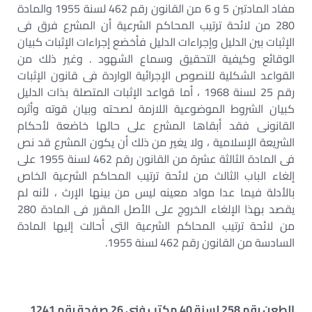
مفاد المادتين 5 و 6 من القانون رقم 462 لسنة 1955 والمادة
280 من لائحة ترتيب المحاكم الشرعية أن المشرع فرق فى
الإثبات بين الدليل وإجراءات الدليل فأخضع إجراءات الإثبات كبيان
الوقائع وكيفية التحقيق وسماع الشهود . وغير ذلك من
القواعد الشكلية للنصوص الإجرائية الواردة فى قانون الإثبات
رقم 25 لسنة 1968 ، أما قواعد الإثبات المتصلة بذات الدليل
كبيان الشروط الموضوعية اللازمة لصحته وبيان قوته وأثره
القانونى فقد أبقاها المشرع على حالها خاضعة لأحكام
الشريعة الإسلامية ، ولا يغير من ذلك أن يكون المشرع قد نص
فى المادة الثالثة عشرة من القانون رقم 462 لسنة 1955 على
إلغاء الباب الثالث من لائحة ترتيب المحاكم الشرعية الخاص
بالأدلة فيما عدا مواد معينه ليس من بينها الإرث ، لأنه لم
يقصد بهذا الإلغاء الخروج على الأصل المقرر فى المادة 280
من لائحة ترتيب المحاكم الشرعية التى أحالت إليها المادة
السادسة من القانون رقم 462 لسنة 1955.
الطعن رقم 258 لسنة 40 مكتب فنى 26 صفحة رقم 1241