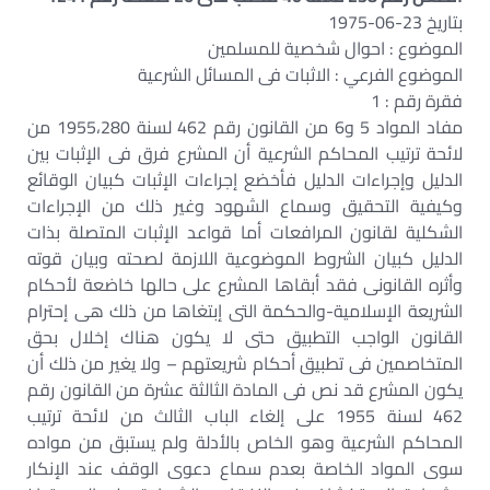
بتاريخ 23-06-1975
الموضوع : احوال شخصية للمسلمين
الموضوع الفرعي : الاثبات فى المسائل الشرعية
فقرة رقم : 1
مفاد المواد 5 و6 من القانون رقم 462 لسنة 1955،280 من
لائحة ترتيب المحاكم الشرعية أن المشرع فرق فى الإثبات بين
الدليل وإجراءات الدليل فأخضع إجراءات الإثبات كبيان الوقائع
وكيفية التحقيق وسماع الشهود وغير ذلك من الإجراءات
الشكلية لقانون المرافعات أما قواعد الإثبات المتصلة بذات
الدليل كبيان الشروط الموضوعية اللازمة لصحته وبيان قوته
وأثره القانونى فقد أبقاها المشرع على حالها خاضعة لأحكام
الشريعة الإسلامية-والحكمة التى إبتغاها من ذلك هى إحترام
القانون الواجب التطبيق حتى لا يكون هناك إخلال بحق
المتخاصمين فى تطبيق أحكام شريعتهم – ولا يغير من ذلك أن
يكون المشرع قد نص فى المادة الثالثة عشرة من القانون رقم
462 لسنة 1955 على إلغاء الباب الثالث من لائحة ترتيب
المحاكم الشرعية وهو الخاص بالأدلة ولم يستبق من مواده
سوى المواد الخاصة بعدم سماع دعوى الوقف عند الإنكار