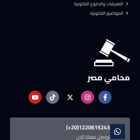
التعريفات والدفوع القانونية
المواضيع القانونية
محامي مصر
1220615243(20+)
تواصل معانا الان