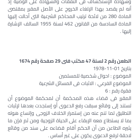
وشهادة الإستكشاف فى النفقات والشهادة على الوصية إذ
أنه لم يقصد بهذا الإلغاء الخروج على الأصل المقرر بمقتضى
المادة 280 من لائحة ترتيب المحاكم الشرعية التى أحالت إليها
المادة السادسة من القانون 462 لسنة 1955 السالف الإشارة
إليها .
الطعن رقم 2 لسنة 47 مكتب فنى 29 صفحة رقم 1674
بتاريخ 01-11-1978
الموضوع : احوال شخصية للمسلمين
الموضوع الفرعي : الاثبات فى المسائل الشرعية
فقرة رقم : 6
المقرر فى قضاء هذه المحكمة أن لمحكمة الموضوع أن
تستند إلى وقائع سبقت رفع الدعوى أو إستجدت بعدها لإثبات
التطليق لما تنم عنه من إستمرار الخلاف الزوجى وإتساع هوته
بما لا يستطاع معه الإبقاء على الحياة الزوجية ومن ثم فإن ما
يثيره الطاعن من أن الحكم أقام قضاءه على سند من وقائع
لاحقة لرفع الدعوى يكون على غير أساس .