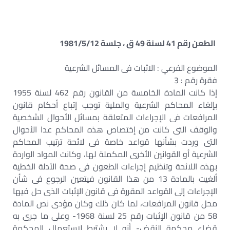
الطعن رقم 41 لسنة 49 ق ، جلسة 1981/5/12
الموضوع الفرعي : الاثبات فى المسائل الشرعية
فقرة رقم : 3
إذا كانت المادة الخامسة من القانون رقم 462 لسنة 1955
بإلغاء المحاكم الشرعية والملية توجب إتباع أحكام قانون
المرافعات فى الإجراءات المتعلقة بمسائل الأحوال الشخصية
والوقف التى كانت من إختصاص هذه المحاكم عدا الأحوال
التى وردت بشأنها قواعد خاصة فى لائحة ترتيب المحاكم
الشرعية أو القوانين الأخرى المكملة لها، وكانت المواد الواردة
بهذه اللائحة وتنظيم إجراءات الطعون فى صحة الأدلة الخطية
ألغيت بالمادة 13 من هذا القانون فيتعين الرجوع فى شأن
الإجراءات إلى القواعد المقررة فى قانون الإثبات الذى حل فيها
محل قانون المرافعات، لما كان ذلك وكان مؤدى نص المادة
58 من قانون الإثبات رقم 25 لسنة 1968- وعلى ما جرى به
قضاء محكمة النقض- أنه لا يشترط لإستعمال المحكمة