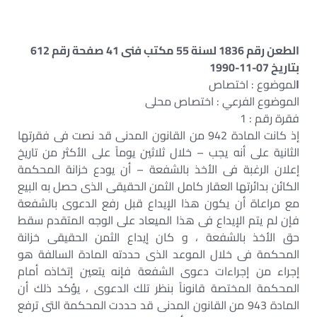
الطعن رقم 1836 لسنة 55 مكتب فنى 41 صفحة رقم 612
بتاريخ 07-11-1990
ا
لموضوع : اختصاص
الموضوع الفرعي : اختصاص محلى
فقرة رقم : 1
إذ كانت المادة 942 من القانون المدنى قد نصت فى فقرتها
الثانية على أنه يجب – خلال ثلاثين يوماً على الأكثر من تاريخ
إعلان الرغبة فى الأخذ بالشفعة – أن يودع خزانة المحكمة
الكائن بدائرتها العقار كامل الثمن الحقيقى الذى حصل به البيع
مع مراعاة أن يكون هذا الإيداع قبل رفع الدعوى بالشفعة
فإن لم يتم الإيداع فى هذا الميعاد على الوجه المتقدم سقط
حق الأخذ بالشفعة ، و كان إيداع الثمن الحقيقى خزانة
المحكمة فى خلال الموعد الذى حددته المادة السالفة هو
إجراء من إجراءات دعوى الشفعة فإنه يتعين إتخاذه أمام
المحكمة المختصة قانوناً بنظر تلك الدعوى ، يؤكد ذلك أن
المادة 943 من القانون المدنى قد حددت المحكمة التى ترفع