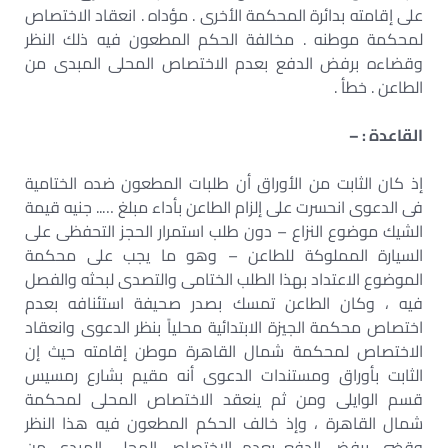
على إقامته بدائرة المحكمة الأخرى . مؤداه . انعقاد الاختصاص
لمحكمة موطنه . مخالفة الحكم المطعون فيه ذلك النظر
وقضاءه برفض الدفع بعدم الاختصاص المحلى المبدى من
الطاعن . خطأ .
القاعدة : –
إذ كان الثابت من الأوراق أن طلبات المطعون ضده الختامية
فى الدعوى انحسرت على إلزام الطاعن بأداء مبلغ ….. جنيه قيمة
الشيك موضوع النزاع – دون طلب استمرار الحجز التحفظى على
السيارة المملوكة للطاعن – وهو ما يجب على محكمة
الموضوع الاعتداد بهذا الطلب الختامى والتصدى لبحثه والفصل
فيه ، وكان الطاعن تمسك بصدر صحيفة استئنافه بعدم
اختصاص محكمة الجيزة الابتدائية محلياً بنظر الدعوى وانعقاد
الاختصاص لمحكمة شمال القاهرة موطن إقامته حيث إن
الثابت بأوراق ومستندات الدعوى أنه مقيم بشارع رمسيس
قسم الوايلى ومن ثم ينعقد الاختصاص المحلى لمحكمة
شمال القاهرة ، وإذ خالف الحكم المطعون فيه هذا النظر
وقضى برفض الدفع بعدم الاختصاص المحلى المبدى من