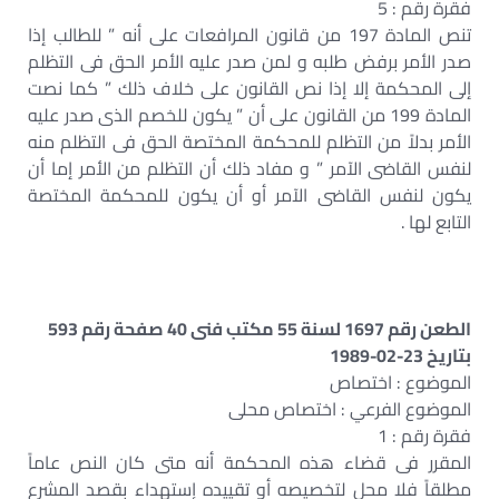
فقرة رقم : 5
تنص المادة 197 من قانون المرافعات على أنه ” للطالب إذا
صدر الأمر برفض طلبه و لمن صدر عليه الأمر الحق فى التظلم
إلى المحكمة إلا إذا نص القانون على خلاف ذلك ” كما نصت
المادة 199 من القانون على أن ” يكون للخصم الذى صدر عليه
الأمر بدلاً من التظلم للمحكمة المختصة الحق فى التظلم منه
لنفس القاضى الآمر ” و مفاد ذلك أن التظلم من الأمر إما أن
يكون لنفس القاضى الآمر أو أن يكون للمحكمة المختصة
التابع لها .
الطعن رقم 1697 لسنة 55 مكتب فنى 40 صفحة رقم 593
بتاريخ 23-02-1989
الموضوع : اختصاص
الموضوع الفرعي : اختصاص محلى
فقرة رقم : 1
المقرر فى قضاء هذه المحكمة أنه متى كان النص عاماً
مطلقاً فلا محل لتخصيصه أو تقييده إستهداء بقصد المشرع