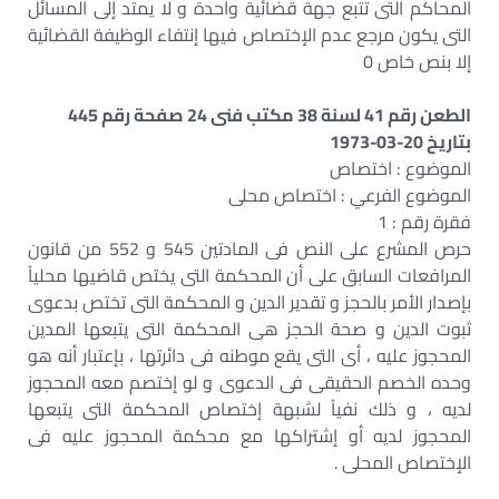
المحاكم التى تتبع جهة قضائية واحدة و لا يمتد إلى المسائل
التى يكون مرجع عدم الإختصاص فيها إنتفاء الوظيفة القضائية
إلا بنص خاص 0
الطعن رقم 41 لسنة 38 مكتب فنى 24 صفحة رقم 445
بتاريخ 20-03-1973
الموضوع : اختصاص
الموضوع الفرعي : اختصاص محلى
فقرة رقم : 1
حرص المشرع على النص فى المادتين 545 و 552 من قانون
المرافعات السابق على أن المحكمة التى يختص قاضيها محلياً
بإصدار الأمر بالحجز و تقدير الدين و المحكمة التى تختص بدعوى
ثبوت الدين و صحة الحجز هى المحكمة التى يتبعها المدين
المحجوز عليه ، أى التى يقع موطنه فى دائرتها ، بإعتبار أنه هو
وحده الخصم الحقيقى فى الدعوى و لو إختصم معه المحجوز
لديه ، و ذلك نفياً لشبهة إختصاص المحكمة التى يتبعها
المحجوز لديه أو إشتراكها مع محكمة المحجوز عليه فى
الإختصاص المحلى .