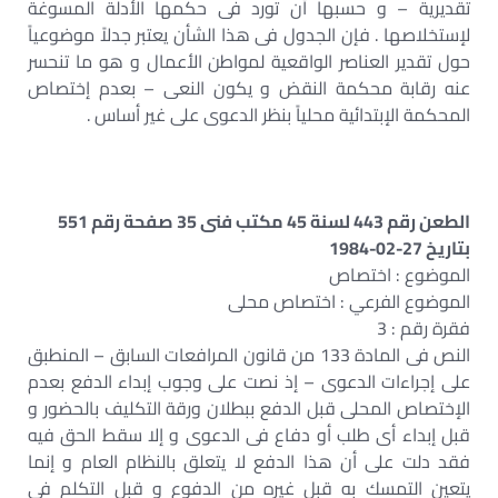
تقديرية – و حسبها أن تورد فى حكمها الأدلة المسوغة
لإستخلاصها . فإن الجدول فى هذا الشأن يعتبر جدلاً موضوعياً
حول تقدير العناصر الواقعية لمواطن الأعمال و هو ما تنحسر
عنه رقابة محكمة النقض و يكون النعى – بعدم إختصاص
المحكمة الإبتدائية محلياً بنظر الدعوى على غير أساس .
الطعن رقم 443 لسنة 45 مكتب فنى 35 صفحة رقم 551
بتاريخ 27-02-1984
الموضوع : اختصاص
الموضوع الفرعي : اختصاص محلى
فقرة رقم : 3
النص فى المادة 133 من قانون المرافعات السابق – المنطبق
على إجراءات الدعوى – إذ نصت على وجوب إبداء الدفع بعدم
الإختصاص المحلى قبل الدفع ببطلان ورقة التكليف بالحضور و
قبل إبداء أى طلب أو دفاع فى الدعوى و إلا سقط الحق فيه
فقد دلت على أن هذا الدفع لا يتعلق بالنظام العام و إنما
يتعين التمسك به قبل غيره من الدفوع و قبل التكلم فى