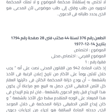
لا تختص به إستقلالاً محكمة الموضوع و لا تملك المحكمة
تحويره من طلب وقتى إلى طلب موضوعى لأن المدعى هو
الذى يحدد طلباته فى الدعوى .
الطعن رقم 376 لسنة 44 مكتب فنى 28 صفحة رقم 1794
بتاريخ 14-12-1977
الموضوع : اختصاص
الموضوع الفرعي : اختصاص محلى
فقرة رقم : 1
إذ كانت المادة 942 من القانون المدنى نصت على أنه ” يجب
خلال ثلاثين يوماً على الأكثر من تاريخ إعلان الرغبة فى الأخذ
بالشفعة – أن يودع خزانة المحكمة الكائن فى دائرتها العقار
كل الثمن الحقيقى الذى حصل به البيع مع مراعاة أن يكون
هذا الإيداع قبل رفع الدعوى بالشفعة ، فان لم يتم الإيداع فى
هذا الميعاد على الوجه المتقدم سقط حق الأخذ بالشفعة ” و
كان إيداع الثمن الحقيقى خزانة المحكمة فى خلال الموعد
الذى حددته المادة السالفة هو إجراء من إجراءات دعوى