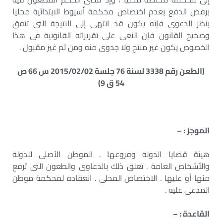
برفض الدفع بعدم اختصاص محكمة أسيوط الابتدائية محليا
بنظر الدعوى فإنه يكون قد انتهى إلى النتيجة التى تتفق
وصحيح القانون فإن النعى على تقريراته القانونية فى هذا
الخصوص يكون غير منتج ولا جدوى منه ومن ثم غير مقبول .
(الطعن رقم 3338 لسنة 76 جلسة 2015/02/02 س 66 ص
54 ق 9)
الموجز : –
هيئة قضايا الدولة وفروعها . الموطن الأصلى للدولة
والأشخاص العامة . تعلق ذلك بالدعاوى والطعون التى ترفع
منها أو عليها . الاختصاص المحلى . انعقاده لمحكمة موطن
المدعى عليه .
القاعدة : –