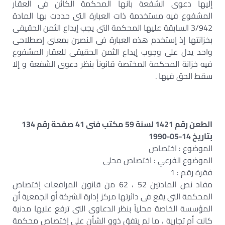
إليها دعوى الشفعة بأنها المحكمة الكائن فى العقار
المشفوع فيه مستخدمة ذات العبارة التى حددت بها المادة
3/942 السابقة عليها المحكمة التى يجب إيداع الثمن الحقيقى
بخزانتها إذ إستخدم هذه العبارة فى النصين بمعنى إصطلاحى
واحد يدل على وجوب إيداع الثمن الحقيقى للعقار المشفوع
فيه خزانة المحكمة المختصة قانوناً بنظر دعوى الشفعة و إلا
سقط الحق فيها .
الطعن رقم 1421 لسنة 59 مكتب فنى 41 صفحة رقم 134
بتاريخ 14-05-1990
الموضوع : اختصاص
الموضوع الفرعي : اختصاص محلى
فقرة رقم : 1
مفاد نص المادتين 52 ، 62 من قانون المرافعات إختصاص
المحكمة التى يقع فى دائرتها مركز إدارة الشركة أو الجمعية أن
المؤسسة الخاصة محلياً بنظر الدعاوى التى ترفع عليها مدنية
كانت أم تجارية ، ما لم يتفق ذوو الشأن على إختصاص محكمة