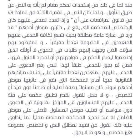
منه لما فى ذلك من إستحداث لحكم مغاير لم يأته به النص عن
طريق التأويل . و لما كان النص في الفقرة الثالثة من المادة 49
من قانون المرافعات على أن ” و إذا تعدد المدعى عليهم كان
الإختصاص للمحكمة التى يقع فى دائرتها موطن أحدهم ” قد
ورد فى عبارة عامة مطلقة بحيث يتسع لكافة المدعى عليهم
المتعددين فى الخصومة تعدداً حقيقياً ، و المقصود بهم
هؤلاء الذين وجهت إليهم طلبات فى الدعوى لا أولئك الذين
إختصموا ليصدر الحكم فى مواجهتهم أو لمجرد المثول فيها .
فمن ثم يجوز للمدعى طبقاً لهذا النص رفع الدعوى على
المدعى عليهم المتعددين تعدداً حقيقياً على إختلاف مراكزهم
القانونية فيها أمام المحكمة التى يقع فى دائرتها موطن
أحدهم سواء كان مسئولاً بصفة أصلية أو ضامناً دون قيد أو
تخصيص ، و لا محل للقول بقصر تطبيق حكمه على فئة
المدعى عليهم المتساويين فى المراكز القانونية فى الدعوى
دون سواهم أو تغليب موطن المسئول الأصلى على موطن
الضامن له عند تحديد المحكمة المختصة محلياً لما ينطوى
عليه ذلك القول من تقييد لمطلق النص و تخصيص لعمومه
بغير مخصص و هو ما لا يجوز .