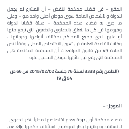
المقرر – فى قضاء محكمة النقض – أن المشرع لم يجعل
للدولة والأشخاص العامة سوى موطن أصلى واحد هو – وعلى
ما جرى به قضاء هذه المحكمة – هيئة قضايا الدولة
وفروعها فى كل ما يتعلق بالدعاوى والطعون التى ترفع منها
أو عليها لدى جميع المحاكم بمختلف أنواعها ودرجاتها ،
وكانت القاعدة العامة فى تعيين الاختصاص المحلى وفقاً لنص
المادة 49 من قانون المرافعات أن المحكمة المختصة هى
المحكمة التى يقع فى دائرتها موطن المدعى عليه .
(الطعن رقم 3338 لسنة 76 جلسة 2015/02/02 س 66 ص
54 ق 9)
الموجز : –
قضاء محكمة أول درجة بعدم اختصاصها محلياً بنظر الدعوى .
لا تستنفد به ولايتها بنظر الموضوع . استئناف حكمها وإلغاءه .