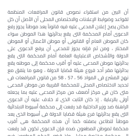
أن البين من استقراء نصوص قانون المرافعات المنظمة
لقواعد وضوابط الإعلانات والاختصاص المحلى أن الأصل أن كل
مكان يصح إعلان المدعى عليه فيه قانوناً يعد موطناً يجوز رفع
الدعوى أمام المحكمة التى يقع بدائرتها هذا الموطن سواء
كان الموطن العام أو القانونى أو موطن الأعمال أو الموطن
المختار ، ومن ثم فإنه يجوز للمدعى أن يرفع الدعوى على
الدولة والأشخاص الاعتبارية العامة أمام المحكمة التى يقع
بدائرتها موطن المدعى عليه أو أقرب محكمة إلى موطنه يقع
بدائرتها مقر أحد فروع هيئة قضايا الدولة ، وهو ما يتفق مع
نهج المشرع فى المواد 56 ، 57 ، 58 من قانون المرافعات فى
تحديد الاختصاص المحلى للمحكمة القريبة من موطن المدعى
متى كان فى مركز أضعف من مركز المدعى عليه بما يجعله
أولى بالرعاية . إذ كان الثابت الذى لا خلاف عليه أن الدعوى
الراهنة ضد وزير الداخلية قد رفعت إلى محكمة أسيوط الابتدائية
التى يقع بدائرتها فرع هيئة قضايا الدولة فى أسيوط الذى يعد
موطناً للطاعن بصفته كما أن هذه المحكمة هى أقرب
محكمة لموطن المطعون ضده فإن الدعوى تكون قد رفعت
إلى محكمة مختصة محليا ، وإذ قضى الحكم المطعون فيه