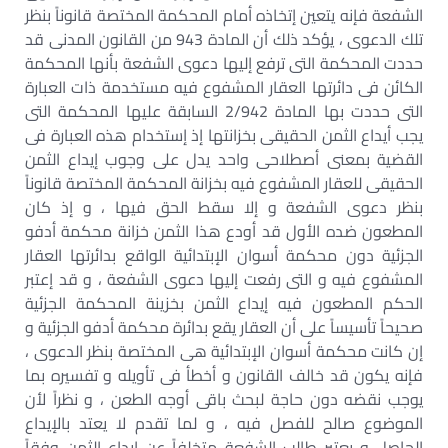
الشفعة فإنه يتعين إتخاذه أمام المحكمة المختصة قانوناً بنظر
تلك الدعوى ، يؤكد ذلك أن المادة 943 من القانون المدنى قد
حددت المحكمة التى ترفع إليها دعوى الشفعة بأنها المحكمة
الكائن فى دائرتها العقار المشفوع فيه مستخدمة ذات العبارة
التى حددت بها المادة 2/942 السابقة عليها المحكمة التى
يجب أيداع الثمن الحقيقى بخزانتها إذ إستخدام هذه العبارة فى
القضية بمعنى أصطلاحى واحد يدل على وجوب إيداع الثمن
الحقيقى للعقار المشفوع فيه بخزانة المحكمة المختصة قانوناً
بنظر دعوى الشفعة و إلا سقط الحق فيها ، و إذ كان
المطعون ضده الأول قد أودع هذا الثمن خزانة محكمة أدفو
الجزئية دون محكمة أسوان الإبتدائية الواقع بدائرتها العقار
المشفوع فيه و التى رفعت إليها دعوى الشفعة ، و قد إعتبر
الحكم المطعون فيه إيداع الثمن بخزينة المحكمة الجزئية
صحيحاً تأسيساً على أن العقار يقع بدائرة محكمة أدفو الجزئية و
إن كانت محكمة أسوان الإبتدائية هى المختصة بنظر الدعوى ،
فإنه يكون قد خالف القانون و أخطأ فى تأويله و تفسيره بما
يوجب نقضه دون حاجة لبحث باقى أوجه الطعن ، و نظراً لأن
الموضوع صالح للفصل فيه ، و لما تقدم لا يعتد بالإيداع
الحاصل و يعتبر طالب الشفعة متخلفاً عن إيداع الثمن وفقاً