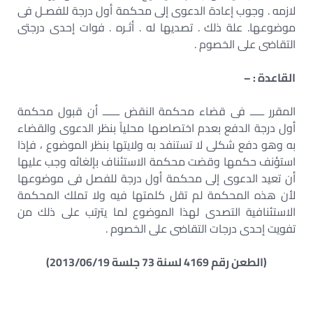
لازمه . وجوب إعادة الدعوى إلى محكمة أول درجة للفصـل فى
موضوعها. علة ذلك . تصديها له . أثـره . فوات إحدى درجتى
التقاضى على الخصوم .
القاعدة : –
المقرر ـــــ فى قضاء محكمة النقض ــــــ أن قبول محكمة
أول درجة الدفع بعدم اختصاصها محلياً بنظر الدعوى والقضاء
به وهو دفع شكلى لا تستنفد به ولايتها بنظر الموضوع ، فإذا
استؤنف حكمها وقضت محكمة الاستئناف بإلغائه وجب عليها
أن تعيد الدعوى إلى محكمة أول درجة للفصل فى موضوعها
لأن هذه المحكمة لم تقل كلمتها فيه ولا تملك المحكمة
الاستئنافية التصدى لهذا الموضوع لما يترتب على ذلك من
تفويت إحدى درجات التقاضى على الخصوم .
(الطعن رقم 4169 لسنة 73 جلسة 2013/06/19)