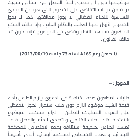
موضوعها دون أن تتصدى لهذا الفصل حتى تتفادى تفويت
درجة من درجات التقاضى على الخصوم الذى هو من المبادئ
الأساسية للنظام القضائي لا يجوز مخالفتها كما لا يجوز
للخصوم النزول عنها لتعلقه بالنظام العام ، وإذ خالف الحكم
المطعون فيه هذا النظـر وقضى فى الموضوع فإنه يكون قد
خالف القانون .
(الطعن رقم 4169 لسنة 73 جلسة 2013/06/19)
الموجز : –
طلبات المطعون ضده الختامية فى الدعوى بإلزام الطاعن بأداء
قيمة الشيك موضوع النزاع دون طلب استمرار الحجز التحفظى
على السيارة المملوكة للطاعن . التزام محكمة الموضوع
بالاعتداد بذلك الطلب الختامى والتصدى لبحثه والفصل فيه .
تمسك الطاعن بصحيفة استئنافه بعدم الاختصاص للمحكمة
الابتدائية وانعقاد الاختصاص لمحكمة ابتدائية أخرى تأسيساً