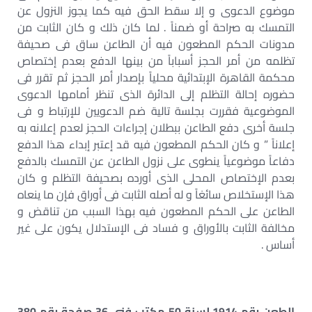
موضوع الدعوى و إلا سقط الحق فيه كما يجوز النزول عن
التمسك به صراحة أو ضمناً . لما كان ذلك و كان الثابت من
مدونات الحكم المطعون فيه أن الطاعن ساق فى صحيفة
تظلمه من أمر الحجز أسباباً من بينها الدفع بعدم إختصاص
محكمة القاهرة الإبتدائية محلياً بإصدار أمر الحجز ثم تقرر فى
حضوره إحالة التظلم إلى الدائرة الذى تنظر أمامها الدعوى
الموضوعية فقررت بجلسة تالية ضم الدعويين للإرتباط و فى
جلسة أخرى دفع الطاعن ببطلان إجراءات الحجز لعدم إعلانه به
إعلاناً ” و كان الحكم المطعون فيه قد إعتبر إبداء هذا الدفع
دفاعاً موضوعياً ينطوى على نزول الطاعن عن التمسك بالدفع
بعدم الإختصاص المحلى الذى أورده بصحيفة التظلم و كان
هذا الإستخلاص سائغاً و له أصله الثابت فى أوراق فإن ما ينعاه
الطاعن على الحكم المطعون فيه بهذا السبب من تناقض و
مخالفة الثابت بالأوراق و فساد فى الإستدلال يكون على غير
أساس .
الطعن رقم 1914 لسنة 50 مكتب فنى 36 صفحة رقم 380