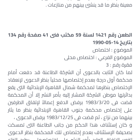
معينة بنظر ما قد ينشئ بينهم من منازعات .
الطعن رقم 1421 لسنة 59 مكتب فنى 41 صفحة رقم 134
بتاريخ 14-05-1990
الموضوع : اختصاص
الموضوع الفرعي : اختصاص محلى
فقرة رقم : 3
لما كان الثابت بالدعوى أن الشركة الطاعنة قد دفعت أمام
محكمة أول درجة بعدم إختصاصها محلياً بنظر الدعوى لإنعقاد
الإختصاص بنظرها لمحكمة شمال القاهرة الإبتدائية التى يقع
بدائرتها موطن الشركة المشار إليه بأمر النشر إلا أن المحكمة
قضت فى 1983/3/20 برفض الدفع إعمالاً لإتفاق الطرفين
على إختصاص محكمة جنوب القاهرة الإبتدائية بنظر ما يثار
بينهما من نزاع ، ثم قضت فى 1983/12/25 برفض الدعوى ،
و كان إستئناف هذا الحكم من جانب الطاعنة التى تمسكت
بصحيفة الإستئناف بعدم إختصاص تلك المحكمة بنظر الدعوى
لتزوير الإتفاق الوارد بأمر النشر على إختصاصها – يطرح النزاع