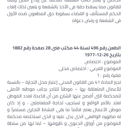
للقانون مما يسقط حقة فى الأخذ بالشفعة و يتعين لذلك إلغاء
الحكم المستأنف و القضاء بسقوط حق المطعون ضده الأول
فى الشفعة و رفض دعواه
الطعن رقم 496 لسنة 44 مكتب فنى 28 صفحة رقم 1882
بتاريخ 26-12-1977
الموضوع : اختصاص
الموضوع الفرعي : اختصاص محلى
فقرة رقم : 1
تجيز المادة 41 من القانون المدنى إعتبار محل التجارة – بالنسبة
للأعمال المتعلقة بها – موطناً للتاجر بجانب موطنه الأصلى
للمحكمة التى أفصح عنها الشارع من أن قاعدة تعدد الموطن
تعتد بالأمر الواقع و تستجيب لحاجة المتعاملين ، و إذ كان
موطن الأعمال يعتبر قائماً ما بقى النشاط التجارى مستمراً و
له مظهره الواقعى الذى يدل عليه و الذى تستخلصه محكمة
الموضوع من أوراق الدعوى و ظروفها – لما لها من سلطة