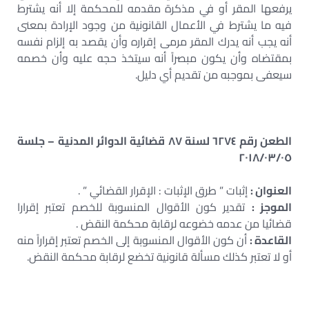
يرفعها المقر أو في مذكرة مقدمه للمحكمة إلا أنه يشترط
فيه ما يشترط في الأعمال القانونية من وجود الإرادة بمعنى
أنه يجب أنه يدرك المقر مرمى إقراره وأن يقصد به إلزام نفسه
بمقتضاه وأن يكون مبصراً أنه سيتخذ حجه عليه وأن خصمه
سيعفى بموجبه من تقديم أي دليل.
الطعن رقم ٦٢٧٤ لسنة ٨٧ قضائية الدوائر المدنية – جلسة
٢٠١٨/٠٣/٠٥
العنوان :
إثبات ” طرق الإثبات : الإقرار القضائي ” .
الموجز :
تقدير كون الأقوال المنسوبة للخصم تعتبر إقرارا
قضائيا من عدمه خضوعه لرقابة محكمة النقض .
القاعدة :
أن كون الأقوال المنسوبة إلى الخصم تعتبر إقراراً منه
أو لا تعتبر كذلك مسألة قانونية تخضع لرقابة محكمة النقض.