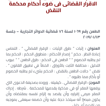
الاقرار القضائى فى ضوء أحكام محكمة
النقض
الطعن رقم ١٠٦٩ لسنة ٧٦ قضائية الدوائر التجارية – جلسة
٢٠١٩/٠١/١٣
العنوان :
إثبات ” طرق الإثبات : الإقرار القضائي ” . التماس
إعادة النظر . حكم ” إصدار الأحكام : منطوق الحكم : الحكم بما
لم يطلبه الخصوم ” ” الطعن في الحكم : طرق الطعن ” ” عيوب
التدليل : مخالفة الثابت بالأوراق : الخطأ في تطبيق القانون ” .
نقض ” حالات الطعن بالنقض : الحكم بشيء لم يطلبه الخصوم
أو بأكثر مما طلبوه ” .
الموجز :
الإقرار القضائي . كيفيته . وروده بصحيفة الدعوى التي
يرفعها المقر أو في مذكرة يقدمها للمحكمة . شرطه . إدراك
المقر مرمى إقراره وأن يقصد به إلزام نفسه بمقتضاه وأن
يكون مبصرًا أنه سيتخذ حجة عليه وأن خصمه سيعفى بموجبه
من تقديم أي دليل .