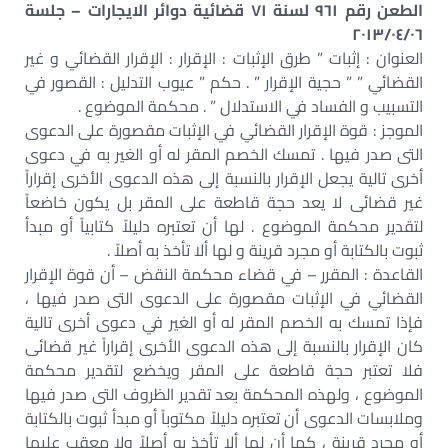
الطعن رقم ٩٦١ لسنة ٧١ قضائية دوائر الايجارات – جلسة
٢٠١٣/٠٤/٠٦
العنوان : إثبات ” طرق الإثبات : الإقرار : الإقرار القضائي و غير
القضائي ” ” حجية الإقرار ” . حكم ” عيوب التدليل : القصور في
التسبيب و الفساد في الاستدلال ” . محكمة الموضوع .
الموجز : قوة الإقرار القضائي في الإثبات مقصورة على الدعوى
التى صدر فيها . تمسك الخصم المقر له أو الغير به في دعوى
أخرى تالية يجعل الإقرار بالنسبة إلى هذه الدعوى الأخرى إقراراً
غير قضائى لا يعد حجة قاطعة على المقر بل يكون خاضعاً
لتقدير محكمة الموضوع . لها أن تعتبره دليلاً كتابياً أو مبدأ
ثبوت بالكتابة أو مجرد قرينة و لها ألا تأخذ به أصلاً .
القاعدة : المقرر – في قضاء محكمة النقض – أن قوة الإقرار
القضائي في الإثبات مقصورة على الدعوى التى صدر فيها ،
فإذا تمسك به الخصم المقر له أو الغير في دعوى أخرى تالية
كان الإقرار بالنسبة إلى هذه الدعوى الأخرى إقراراً غير قضائى
فلا تعتبر حجة قاطعة على المقر ويخضع لتقدير محكمة
الموضوع ، ولهذه المحكمة بعد تقدير الظروف التى صدر فيها
وملابسات الدعوى أن تعتبره دليلاً مكتوباً أو مبدأ ثبوت بالكتابة
أو مجرد قرينة ، كما أن لها ألا تأخذ به أصلاً ولا معقب عليها