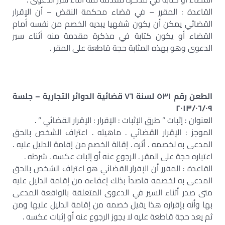
القاعدة : المقرر – في قضاء محكمة النقض – أن الإقرار
القضائي يمكن أن يكون شفهيا يبديه الخصم من نفسه أمام
القضاء أو يكون كتابة في مذكرة مقدمة منه أثناء سير
الدعوى وهو بهذه المثابة حجة قاطعة على المقر .
الطعن رقم ٥٣١ لسنة ٧٦ قضائية الدوائر التجارية – جلسة
٢٠١٣/٠٦/٠٩
العنوان : إثبات ” طرق الإثبات : الإقرار : الإقرار القضائي ” .
الموجز : الإقرار القضائي . ماهيته . اعتراف الشخص بالحق
المدعى به لخصمه . أثره . إقالة الخصم من إقامة الدليل عليه .
اعتباره حجة على المقر . الرجوع عنه أو إثبات عكسه . شرطه .
القاعدة : المقرر أن الإقرار القضائي هو اعتراف الشخص بالحق
المدعى به لخصمه قاصداً بذلك إعفاءه من إقامة الدليل عليه
متى صدر أثناء السير في الدعوى المتعلقة بالواقعة المدعى
بها وأنه بإقراره هذا يقيل خصمه من إقامة الدليل عليها ومن
ثم يعد حجة قاطعة عليه لا يجوز الرجوع عنه أو إثبات عكسه .