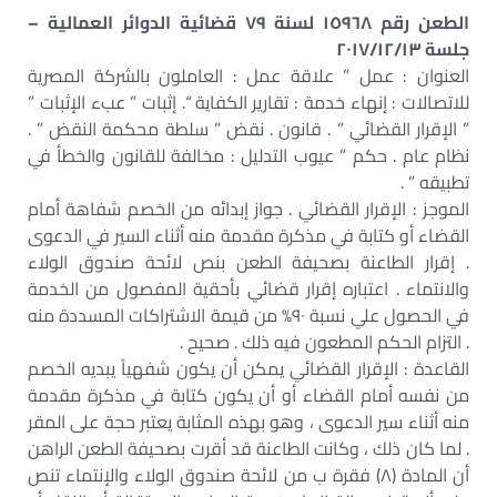
الطعن رقم ١٥٩٦٨ لسنة ٧٩ قضائية الدوائر العمالية –
جلسة ٢٠١٧/١٢/١٣
العنوان : عمل ” علاقة عمل : العاملون بالشركة المصرية
للاتصالات : إنهاء خدمة : تقارير الكفاية “. إثبات ” عبء الإثبات ”
” الإقرار القضائي ” . قانون . نقض ” سلطة محكمة النقض ” .
نظام عام . حكم ” عيوب التدليل : مخالفة للقانون والخطأ في
تطبيقه ” .
الموجز : الإقرار القضائي . جواز إبدائه من الخصم شفاهة أمام
القضاء أو كتابة في مذكرة مقدمة منه أثناء السير في الدعوى
. إقرار الطاعنة بصحيفة الطعن بنص لائحة صندوق الولاء
والانتماء . اعتباره إقرار قضائي بأحقية المفصول من الخدمة
في الحصول علي نسبة ٩٠% من قيمة الاشتراكات المسددة منه
. التزام الحكم المطعون فيه ذلك . صحيح .
القاعدة : الإقرار القضائي يمكن أن يكون شفهياً يبديه الخصم
من نفسه أمام القضاء أو أن يكون كتابة في مذكرة مقدمة
منه أثناء سير الدعوى ، وهو بهذه المثابة يعتبر حجة على المقر
. لما كان ذلك ، وكانت الطاعنة قد أقرت بصحيفة الطعن الراهن
أن المادة (٨) فقرة ب من لائحة صندوق الولاء والإنتماء تنص