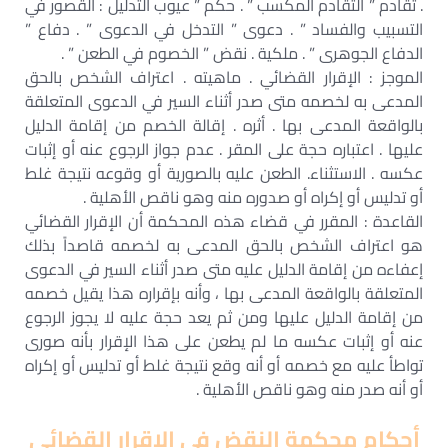
. تقادم ” التقادم المكسب ” . حكم ” عيوب التدليل : القصور في
التسبيب والفساد ” . دعوى ” التدخل في الدعوى ” . دفاع ”
الدفاع الجوهرى ” . ملكية . نقض ” الخصوم في الطعن ” .
الموجز : الإقرار القضائي . ماهيته . اعتراف الشخص بالحق
المدعى به لخصمه متى صدر أثناء السير في الدعوى المتعلقة
بالواقعة المدعى بها . أثره . إقالة الخصم من إقامة الدليل
عليها . اعتباره حجة على المقر . عدم جواز الرجوع عنه أو إثبات
عكسه . الاستثناء. الطعن عليه بالصورية أو وقوعه نتيجة غلط
أو تدليس أو إكراه أو صدوره منه وهو ناقص الأهلية .
القاعدة : المقرر في قضاء هذه المحكمة أن الإقرار القضائي
هو اعتراف الشخص بالحق المدعى به لخصمه قاصداً بذلك
إعفاءه من إقامة الدليل عليه متى صدر أثناء السير في الدعوى
المتعلقة بالواقعة المدعى بها ، وأنه بإقراره هذا يقيل خصمه
من إقامة الدليل عليها ومن ثم يعد حجة عليه لا يجوز الرجوع
عنه أو إثبات عكسه ما لم يطعن على هذا الإقرار بأنه صورى
تواطأ عليه مع خصمه أو أنه وقع نتيجة غلط أو تدليس أو إكراه
أو أنه صدر منه وهو ناقص الأهلية .
أحكام محكمة النقض فى الاقرار القضائى