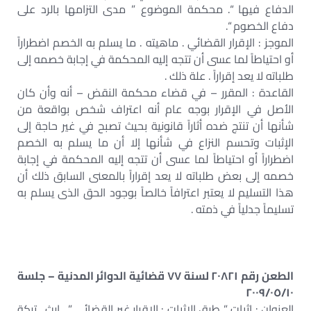
الدفاع فيها “. محكمة الموضوع ” مدى التزامها بالرد على
دفاع الخصوم “.
الموجز : الإقرار القضائي . ماهيته . ما يسلم به الخصم اضطراراً
أو احتياطاً لما عسى أن تتجه إليه المحكمة في إجابة خصمه إلى
طلباته لا يعد إقراراً . علة ذلك .
القاعدة : المقرر – في قضاء محكمة النقض – أنه وأن كان
الأصل في الإقرار بوجه عام أنه اعتراف شخص بواقعة من
شأنها أن تنتج ضده أثاراً قانونية بحيث تصبح في غير حاجة إلى
الإثبات وتحسم النزاع في شأنها إلا أن ما يسلم به الخصم
اضطراراً أو احتياطاً لما عسى أن تتجه إليه المحكمة في إجابة
خصمه إلى بعض طلباته لا يعد إقراراً بالمعنى السابق ذلك أن
هذا التسليم لا يعتبر اعترافاً خالصاً بوجود الحق الذى يسلم به
تسليماً جدلياً في ذمته .
الطعن رقم ٢٠٨٢١ لسنة ٧٧ قضائية الدوائر المدنية – جلسة
٢٠٠٩/٠٥/١٠
العنوان : اثبات ” طرق الإثبات : الإقرار غير القضائي ” . ارث . تركة