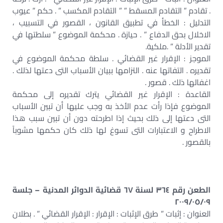
. تقادم ” التقادم المسقط ” ” التقادم المكسب ” . حكم ” عيوب
التدليل : الخطأ في تطبيق القانون ، القصور في التسبيب ،
الاخلال بحق الدفاع ” . حيازة . محكمة الموضوع ” سلطتها في
تقدير الأدلة ” .ملكية.
الموجز : الإقرار غير القضائي . سلطة محكمة الموضوع في
تقديره . التفاتها عنه . التزامها ببيان الأسباب التى دعتها لذلك .
اغفالها ذلك . قصور .
القاعدة : الإقرار غير القضائي يترك تقديره إلى محكمة
الموضوع فإذا رأت عدم الأخذ به وجب عليها أن تبين الأسباب
التى دعتها إلى ذلك بحيث إذا اطرحته دون أن تبين سبب هذا
الاطراح و الاعتبارات التى تسوغ لها ذلك كان حكمها مشوباً
بالقصور .
الطعن رقم ٣٦٤ لسنة ٦٧ قضائية الدوائر المدنية – جلسة
٢٠٠٩/٠٥/٠٩
العنوان : إثبات ” طرق الإثبات : الإقرار : الإقرار القضائي ” . بطلان