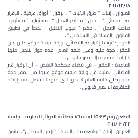
٢٠١١/١٢/١٨
العنوان : إثبات ” طرق الإثبات ” . الإقرار ” أوراق عرفية : الإقرار
غير القضائي ” . عمل ” مخاطر العمل ” . مسئولية ” مسئولية
صاحب العمل ” . حكم ” عيوب التدليل : الخطأ في تطبيق
القانون : الفساد في الاستدلال ” .
الموجز : ثبوت الإقرار غير القضائي بورقة عرفية موقع عليها من
المقر . حجة عليه وعلى خلفه العام . عدم جواز التنصل منها
بالإرادة المنفردة إلا لمبرر قانونى .
القاعدة : المقرر – في قضاء محكمة النقض – أن الإقرار غير
القضائي المثبت في ورقة عرفية موقع عليها من المقر حجة
عليه وعلى خلفه العام لا يحق لأى منهما التنصل منه بإرادته
المنفردة إلا لمبرر قانونى .
الطعن رقم ١٥٠٤٣ لسنة ٧٦ قضائية الدوائر التجارية – جلسة
٢٠١١/٠٣/٢٢
العنوان : إثبات “الواقعة محل الإثبات” “الإقرار القضائى” . قانون