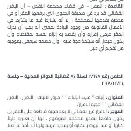
القاعدة :
المقرر – في قضاء محكمة النقض – أن الإقرار
القضائي قد يرد في صحيفة الدعوى التي يرفعها المقر أو في
مذكرة يقدمها للمحكمة ، إلا أنه يشترط فيه ما يشترط في
الأعمال القانونية من وجود الإرادة بمعنى أنه يجب أن يدرك
المقر مرمى إقراره وأن يقصد به إلزام نفسه بمقتضاه وأن
يكون مبصرًا أنه سيتخذ حجة عليه ، وأن خصمه سيعفى بموجبه
من تقديم أي دليل .
الطعن رقم ١٧٦٤٨ لسنة ٨٤ قضائية الدوائر المدنية – جلسة
٢٠١٨/١٢/٢٤
العنوان :
إثبات ” عبء الإثبات ” ” طرق الاثبات : الاقرار : الاقرار
القضائي ” ” حجية الاقرار”.
الموجز :
الاقرار غير القضائي لا يعد حجية قاطعة على المقر بل
يكون خاضعاً لتقدير محكمة الموضوع . لها أن تعتبره دليلاً
كتابياً أو مبدأ ثبوت بالكتابة أو بمجرد قرينه ولها ألا تأخذ به أصلا