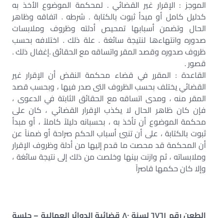
الموجز : الإقرار غير القضائي . لمحكمة الموضوع الأخذ به
كدليل كامل أو مبدأ ثبوت بالكتابة . شرطه . اتفاقه وظاهر
الحال وتضمن أسبابها تمحيص أدلته وظروف وملابسات
صدوره وانتهاءها لنتيجة سائغة . علة ذلك . اختلافه بحسب
ظروف صدوره وقصد المقر واتساقه مع الحقائق .إغفال ذلك .
قصور .
القاعدة : المقرر في قضاء محكمة النقض أن الإقرار غير
القضائي يختلف بحسب الظروف التى صدر فيها ، وبحسب قصد
المقر منه ، ومدى اتساقه مع الحقائق الثابتة في الدعوى ،
فإن كان ظاهر الحال لا يكذب الإقرار القضائي ، كان على
محكمة الموضوع أن تأخذ به ، بحسبانه دليلاً كاملاً ، أو مبدأ
ثبوت بالكتابة ، على أن تنبئ أسباب الحكم صراحة أو ضمناً عن
أن المحكمة قد محصت ما قدم إليها من أدلة وظروف الإقرار
وملابساته ، ثم وازنت بينها وخلصت من ذلك إلى نتيجة سائغة ،
وإلا كان حكمها قاصراً
الطعن رقم ٦٧٦١ لسنة ٨٠ قضائية الدوائر العمالية – جلسة