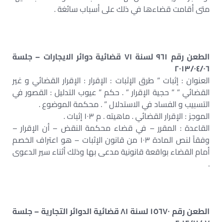
متى أقامت قضاءها في ذلك على أسباب سائغة .
الطعن رقم ٩٦١ لسنة ٧١ قضائية دوائر الايجارات – جلسة
٢٠١٣/٠٤/٠٦
العنوان : إثبات ” طرق الإثبات : الإقرار : الإقرار القضائي و غير
القضائي ” ” حجية الإقرار ” . حكم ” عيوب التدليل : القصور في
التسبيب و الفساد في الاستدلال ” . محكمة الموضوع .
الموجز : الإقرار القضائي . ماهيته . م ١٠٣ إثبات .
القاعدة : المقرر – في قضاء محكمة النقض – أن الإقرار –
وفقاً لنص المادة ١٠٣ من قانون الإثبات – هو اعتراف الخصم
أمام القضاء بواقعة قانونية مدعى بها وذلك أثناء سير الدعوى
.
الطعن رقم ١٥٦٧٠ لسنة ٨١ قضائية الدوائر التجارية – جلسة