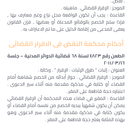
. نقض .
الموجز : الإقرار القضائي . ماهيته .
القاعدة : يجب أن تكون الواقعة محل نزاع وغير معترف بها ,
فإذا سلم الخصم بالوقائع المدعاة أو بعضها , فإن القانون
يعفى المدعى من إقامة الدليل على ما تم الاعتراف به .
أحكام محكمة النقض فى الاقرار القضائى
الطعن رقم ٤٨٢٣ لسنة ٦٨ قضائية الدوائر المدنية – جلسة
٢٠١١/٠٣/١٦
العنوان : إثبات ” طرق الإثبات : الإقرار ” . وكالة .
الموجز : الإقرار القضائي . جواز أبدائه من الخصم شفاهة أمام
القضاء أو كتابة في مذكرة مقدمة منه أثناء سير الدعوى .
اعتباره حجة قاطعة على المقر .
القاعدة : المقرر في قضاء هذه المحكمة أن الإقرار القضائي
يمكن أن يكون شفهياً يبديه الخصم من نفسه أمام القضاء أو
يكون كتابة في مذكرة مقدمة منه أثناء سير الدعوى وهو
بهذه المثابة يعتبر حجة قاطعة على المقر .