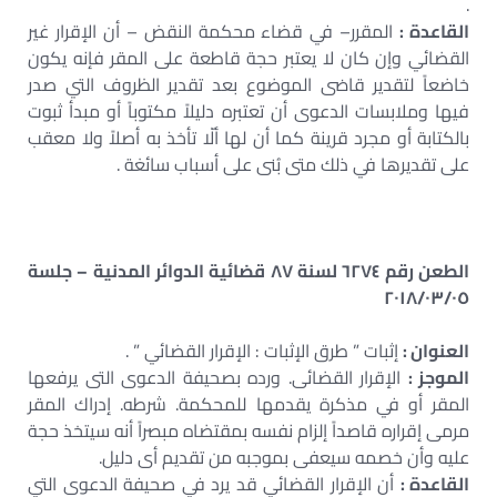
.
القاعدة :
المقرر– في قضاء محكمة النقض – أن الإقرار غير
القضائي وإن كان لا يعتبر حجة قاطعة على المقر فإنه يكون
خاضعاً لتقدير قاضى الموضوع بعد تقدير الظروف التي صدر
فيها وملابسات الدعوى أن تعتبره دليلاً مكتوباً أو مبدأ ثبوت
بالكتابة أو مجرد قرينة كما أن لها ألّا تأخذ به أصلاً ولا معقب
على تقديرها في ذلك متى بُنى على أسباب سائغة .
الطعن رقم ٦٢٧٤ لسنة ٨٧ قضائية الدوائر المدنية – جلسة
٢٠١٨/٠٣/٠٥
العنوان :
إثبات ” طرق الإثبات : الإقرار القضائي ” .
الموجز :
الإقرار القضائى. ورده بصحيفة الدعوى التى يرفعها
المقر أو في مذكرة يقدمها للمحكمة. شرطه. إدراك المقر
مرمى إقراره قاصداً إلزام نفسه بمقتضاه مبصراً أنه سيتخذ حجة
عليه وأن خصمه سيعفى بموجبه من تقديم أى دليل.
القاعدة :
أن الإقرار القضائي قد يرد في صحيفة الدعوى التي