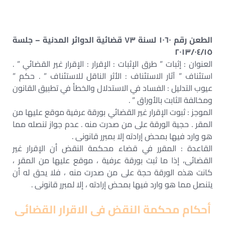
الطعن رقم ١٠٦٠ لسنة ٧٣ قضائية الدوائر المدنية – جلسة
٢٠١٣/٠٤/١٥
العنوان : إثبات ” طرق الإثبات : الإقرار : الإقرار غير القضائي ” .
استئناف ” آثار الاستئناف : الأثر الناقل للاستئناف ” . حكم ”
عيوب التدليل : الفساد في الاستدلال والخطأ في تطبيق القانون
ومخالفة الثابت بالأوراق ” .
الموجز : ثبوت الإقرار غير القضائي بورقة عرفية موقع عليها من
المقر . حجية الورقة على من صدرت منه . عدم جواز تنصله مما
هو وارد فيها بمحض إرادته إلا بمبرر قانونى .
القاعدة : المقرر في قضاء محكمة النقض أن الإقرار غير
القضائى، إذا ما ثبت بورقة عرفية ، موقع عليها من المقر ،
كانت هذه الورقة حجة على من صدرت منه ، فلا يحق له أن
يتنصل مما هو وارد فيها بمحض إرادته ، إلا لمبرر قانونى .
أحكام محكمة النقض فى الاقرار القضائى