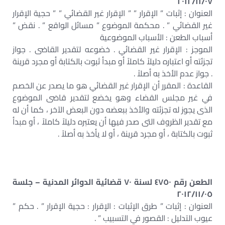
٢٠١٢/١١/٠٧
العنوان : إثبات ” الإقرار ” ” الإقرار غير القضائي ” ” حجية الإقرار
غير القضائي ” . محكمة الموضوع ” مسائل الواقع ” . نقض ”
أسباب الطعن : الأسباب الموضوعية
الموجز : الإقرار غير القضائي . خضوعه لتقدير القاضى . جواز
تجزئته أو اعتباره دليلاً كاملاً أو مبدأ ثبوت بالكتابة أو مجرد قرينة
. جواز عدم الأخذ به أصلاً .
القاعدة : المقرر أن الإقرار غير القضائي هو ما يصدر عن الخصم
في غير مجلس القضاء وهو يخضع لتقدير قاضى الموضوع
الذى يجوز له تجزئته والأخذ ببعضه دون البعض الآخر ، كما أن له
مع تقدير الظروف التى صدر فيها أن يعتبره دليلاً كاملاً ، أو مبدأ
ثبوت بالكتابة ، أو مجرد قرينة ، أو لا يأخذ به أصلاً .
الطعن رقم ٤٧٥٠ لسنة ٧٠ قضائية الدوائر المدنية – جلسة
٢٠١٢/١١/٠٥
العنوان : إثبات ” طرق الإثبات : الإقرار : حجية الإقرار ” . حكم ”
عيوب التدليل : القصور في التسبيب ” .