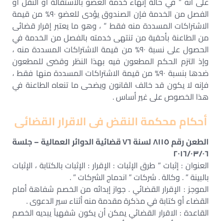
على أنه ” في حالة إنهاء خدمة العضو بالاستقالة أو النقل أو
الفصل من الخدمة فإن الصندوق يؤدى للعضو ٩٠% من قيمة
الاشتراكات المسددة منه فقط ” ، وهو ما يعتبر إقرار قضائى
من الطاعنة بأحقية من تنتهى خدمته بالفصل من الخدمة في
الحصول على نسبة ٩٠% من قيمة الاشتراكات المسددة منه ،
وإذ التزم الحكم المطعون فيه بهذا النظر وقضى للمطعون
ضدها بنسبة ٩٠% من قيمة الاشتراكات المسددة منها فقط ،
فإنه لا يكون قد خالف القانون ويضحى ما تنعاه الطاعنة في
هذا الخصوص على غير أساس .
أحكام محكمة النقض فى الاقرار القضائى
الطعن رقم ٨١١٥ لسنة ٧٦ قضائية الدوائر العمالية – جلسة
٢٠١٦/٠٣/٠٦
العنوان : إثبات ” طرق الإثبات : الإقرار : الإثبات بالكتابة ، الإثبات
بالبينة ” . وكالة . شركات ” اندماج الشركات ” .
الموجز : الإقرار القضائي . جواز إبدائه من الخصم شفاهة أمام
القضاء أو كتابة في مذكرة مقدمة منه أثناء سير الدعوى .
القاعدة : الاقرار القضائي يمكن أن يكون شفهياً يبديه الخصم