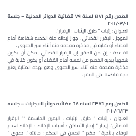
الطعن رقم ٤١٧١ لسنة ٧٩ قضائية الدوائر المدنية – جلسة
٢٠١١/٠٣/٠١
العنوان : إثبات ” طرق الإثبات : الإقرار “.
الموجز : الإقرار القضائي . جواز إبدائه منة الخصم شفاهة أمام
القضاء أو كتابة في مذكرة مقدمة منه أثناء سير الدعوى .
القاعدة : إن من المقرر إن الإقرار القضائي يمكن أن يكون
شفهياً يبديه الخصم من نفسه أمام القضاء أو يكون كتابة في
مذكرة مقدمة منه أثناء سير الدعوى وهو بهذه المثابة يعتبر
حجة قاطعة على المقر .
الطعن رقم ٢٣٨٦ لسنة ٦٨ قضائية دوائر الايجارات – جلسة
٢٠١٠/٠٦/٢٣
العنوان : إثبات ” طرق الإثبات : اليمين الحاسمة “” الإقرار
القضائى”. إيجار ” إيجار الأماكن : أسباب الإخلاء : الإخلاء لعدم
الوفاء بالأجرة “. حكم ” الطعن في الحكم : حالاته “. دعوى ”