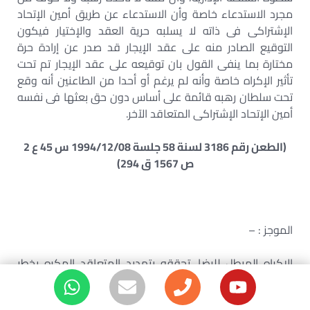
مجرد الاستدعاء خاصة وأن الاستدعاء عن طريق أمين الإتحاد
الإشتراكى فى ذاته لا يسلبه حرية العقد والإختيار فيكون
التوقيع الصادر منه على عقد الإيجار قد صدر عن إرادة حرة
مختارة بما ينفى القول بان توقيعه على عقد الإيجار تم تحت
تأثير الإكراه خاصة وأنه لم يرغم أو أحدا من الطاعنين أنه وقع
تحت سلطان رهبه قائمة على أساس دون حق بعثها فى نفسه
أمين الإتحاد الإشتراكى المتعاقد الآخر.
(الطعن رقم 3186 لسنة 58 جلسة 1994/12/08 س 45 ع 2
ص 1567 ق 294)
الموجز : –
الاكراه المبطل للرضا. تحققه بتهديد المتعاقد المكره بخطر
جسيم محدق بنفسه أو بماله .تقدير وسائله ومبلغ جسامتها
وتأثيرها .موضوعى تستقل بالفصل فيه محكمة الموضوع .