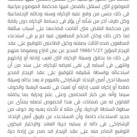
الموضوع التى تستقل بالفصل فيها محكمة الموضوع مراعية
فى ذلك جنس من وقع عليه الإكراه وسنه وحالته الإجتماعية
وكل ظرف آخر من شأنه أن يؤثر فى جسامة الإكراه دون رقابة
من محكمة النقض متى أقامت قضاءها على أسباب سائغة
لما كان ذلك وكان الحكم المطعون فيه لم ير فى استدعاء
المطعون ضده الثالث بصفته وكيل الطاعنين للتوقيع على عقد
الإيجار المؤرخ 1966/1/27 المحرر عن عين النزاع ومفوضا منهم
فى ذلك ما يحقق وسيلة الإكراه التى تعيب إرادته أو إرادتهم
وانتهى فى أسبابه إلى نفى تعرضه للإكراه على سند من أن
استدعائه بواسطة شقيقه للتوقيع على عقد الإيجار المحرر
مسبقا لدى أمين الإتحاد الإشتراكى بالفيوم لا يعد بذاته وسيلة
ضغط أو إكراه تعيب إدارته أو تعيث فى نفسه الرهبة والخوف
سيما وأنه من كبار المحامين وعلى علم ودراية بما يكفله
القانون له من ضمانات فى هذا الخصوص تجعله بمنأى عن
سطوة السلطة الإدارية، وأن مثله لا تأخذه رهبه ولا خوف من
مجرد الاستدعاء خاصة وأن الاستدعاء عن طريق أمين الإتحاد
الإشتراكى فى ذاته لا يسلبه حرية العقد والإختيار فيكون
التوقيع الصادر منه على عقد الإيجار قد صدر عن إرادة حرة