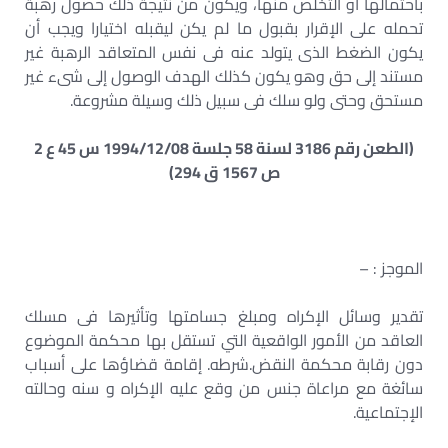
باحتمالها أو التخلص منها، ويكون من نتيجة ذلك حصول رهبة
تحمله على الإقرار بقبول ما لم يكن ليقبله اختيارا ويجب أن
يكون الضغط الذى يتولد عنه فى نفس المتعاقد الرهبة غير
مستند إلى حق وهو يكون كذلك الهدف الوصول إلى شىء غير
مستحق وحتى ولو سلك فى سبيل ذلك وسيلة مشروعة.
(الطعن رقم 3186 لسنة 58 جلسة 1994/12/08 س 45 ع 2
ص 1567 ق 294)
الموجز : –
تقدير وسائل الإكراه ومبلغ جسامتها وتأثيرها فى مسلك
العاقد من الأمور الواقعية التي تستقل بها محكمة الموضوع
دون رقابة محكمة النقض.شرطه. إقامة قضاؤها على أسباب
سائغة مع مراعاة جنس من وقع عليه الإكراه و سنه وحالته
الإجتماعية.