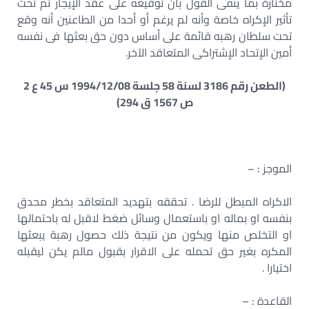
مختارة بما ينفى القول بان توقيعه على عقد الإيجار تم تحت
تأثير الإكراه خاصة وأنه لم يرغم أو أحدا من الطاعنين أنه وقع
تحت سلطان رهبه قائمة على أساس دون حق بعثها فى نفسه
أمين الإتحاد الإشتراكى المتعاقد الآخر.
(الطعن رقم 3186 لسنة 58 جلسة 1994/12/08 س 45 ع 2
ص 1567 ق 294)
الموجز : –
الاكراه المبطل للرضا . تحققه بتهديد المتعاقد بخطر محدق
بنفسه او بماله او باستعمال وسائل ضغط لاقبل له باحتمالها
او التخلص منها ويكون من نتيجة ذلك حصول رهبة يبعثها
المكره بغير حق تحمله على الاقرار بقبول مالم يكن ليقبله
اختيارا .
القاعدة : –