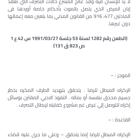
لا يد للإنسان فيه وقد عالج المشرع حالات التصرف التي تعقد
إبان المرض الذي يتصل بالموت بأحكام خاصة أوردها فى
المادتين 477، 916 من القانون المدني بما يتعين معه إعمالها
دون غيرها.
(الطعن رقم 1282 لسنة 53 جلسة 1991/03/27 س 42 ع 1
ص 823 ق 131)
الموجز : –
الإكراه المبطل للرضا . يتحقق بتهديد الطرف المكره بخطر
جسيم محدق بنفسه أو بماله . النفوذ الادبي المقترن بوسائل
إكراه للتوصل إلي غرض غير مشروع كفايته لإبطال التصرف .
القاعدة : –
الإكراه المبطل للرضا إنما يتحقق – وعلى ما جرى عليه قضاء