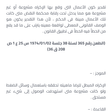
تقدير كون الأعمال التى وقع بها الإكراه مشروعة أو غير
مشروعة هو مما يدخل تحت رقابة محكمة النقض متى كانت
تلك الأعمال مبينة فى الحكم ، لأن هذا التقدير يكون هو
الوصف القانونى المعطى لواقعة معينه يترتب على ما قد يقع
من الخطأ فيه الخطأ فى تطبيق القانون .
(الطعن رقم 365 لسنة 38 جلسة 1974/01/02 س 25 ع 1 ص
208 ق 36)
الموجز : –
الإكراه المبطل للرضا ماهيته تحققه باستعمال وسائل الضغط
ولو كانت مشروعة متى استهدفت الوصول إلى شيء غير
مستحق .
القاعدة : –