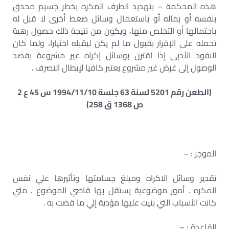
هذه المحكمة – بتهديد الطرف المكره بخطر جسيم محدق
بنفسه أو بماله أو باستعمال وسائل ضغط أخرى لا قبل له
باحتمالها أو التخلص منها، ويكون من نتيجة ذلك حصول رهبة
تحمله على الإقرار بقبول ما لم يكن ليقبله اختيارا، ولما كان
النفوذ الأدبى إذا اقترن بوسائل إكراه غير مشروعة بقصد
الوصول إلى غرض غير مشروع يعتبر كافيا لإبطال التصرف .
(الطعن رقم 5201 لسنة 63 جلسة 1994/11/10 س 45 ع 2
ص 1368 ق 258)
الموجز : –
تقدير وسائل الاكراه ومبلغ جسامتها وتأثيرها علي نفس
المكره . أمور موضوعية يستقل بها قاضي الموضوع . متي
كانت الأسباب التي بنيت عليها مؤدية إلي ما قضت به .
القاعدة : –