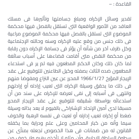
القاعدة : –
تقدير وسائل الإكراه ومبلغ جسامتها وتأثيرها فى مسلك
العاقد من الأمور الواقعية التى تستقل بالفصل فيها محكمة
الموضوع التى تستقل بالفصل فيها محكمة الموضوع مراعية
فى ذلك جنس من وقع عليه الإكراه وسنه وحالته الإجتماعية
وكل ظرف آخر من شأنه أن يؤثر فى جسامة الإكراه دون رقابة
من محكمة النقض متى أقامت قضاءها على أسباب سائغة
لما كان ذلك وكان الحكم المطعون فيه لم ير فى استدعاء
المطعون ضده الثالث بصفته وكيل الطاعنين للتوقيع على عقد
الإيجار المؤرخ 1966/1/27 المحرر عن عين النزاع ومفوضا منهم
فى ذلك ما يحقق وسيلة الإكراه التى تعيب إرادته أو إرادتهم
وانتهى فى أسبابه إلى نفى تعرضه للإكراه على سند من أن
استدعائه بواسطة شقيقه للتوقيع على عقد الإيجار المحرر
مسبقا لدى أمين الإتحاد الإشتراكى بالفيوم لا يعد بذاته وسيلة
ضغط أو إكراه تعيب إدارته أو تعيث فى نفسه الرهبة والخوف
سيما وأنه من كبار المحامين وعلى علم ودراية بما يكفله
القانون له من ضمانات فى هذا الخصوص تجعله بمنأى عن
سطوة السلطة الإدارية، وأن مثله لا تأخذه رهبه ولا خوف من