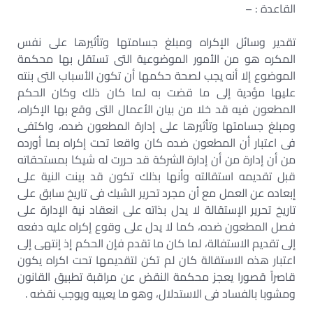
القاعدة : –
تقدير وسائل الإكراه ومبلغ جسامتها وتأثيرها على نفس
المكره هو من الأمور الموضوعية التى تستقل بها محكمة
الموضوع إلا أنه يجب لصحة حكمها أن تكون الأسباب التى بنته
عليها مؤدية إلى ما قضت به لما كان ذلك وكان الحكم
المطعون فيه قد خلا من بيان الأعمال التى وقع بها الإكراه،
ومبلغ جسامتها وتأثيرها على إدارة المطعون ضده، واكتفى
فى اعتبار أن المطعون ضده كان واقعا تحت إكراه بما أورده
من أن إدارة من أن إدارة الشركة قد حررت له شيكا بمستحقاته
قبل تقديمه استقالته وأنها بذلك تكون قد بينت النية على
إبعاده عن العمل مع أن مجرد تحرير الشيك فى تاريخ سابق على
تاريخ تحرير الإستقالة لا يدل بذاته على انعقاد نية الإدارة على
فصل المطعون ضده، كما لا يدل على وقوع إكراه عليه دفعه
إلى تقديم الاستفالة، لما كان ما تقدم فإن الحكم إذ إنتهى إلى
اعتبار هذه الاستقالة كان لم تكن لتقديمها تحت اكراه يكون
قاصراً قصورا يعجز محكمة النقض عن مراقبة تطبيق القانون
ومشوبا بالفساد فى الاستدلال، وهو ما يعيبه ويوجب نقضه .