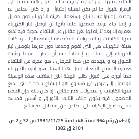
التخلص منها ، و يكون من نتيجة ذلك حصول هبة تحمله على
الإقرار بقبول ما لم يكن ليقبله إختياراً . و إذ كان الطاعن لم
يخصص إختياراً عين النزاع لإستعمال هيئة الكهرباء دون مقابل
و إنما جاء بوليد ضغطها عليه بأنها لن توصل تيار الكهرباء
لعقاره إلا بعد تنازله لها بغير مقابل عن الإنتفاع بحجرة فيه تضع
فيها الكابلات و المحولات المخصصة لإستعمالها ، و كانت
هيئة الكهرباء هى التى تقوم وحدها دون غيرها بتوصيل تيار
الكهرباء إلى عقاره و إعتقاداً منه أن خطراً جسيماً وشيك
الحلول به و يتهدده من هذا الحرمان ، هو عجزه عن الإنتفاع
بعقاره الإنتفاع المعتاد لمثل هذا العقار بغير إنارة بالكهرباء
مما أجبره على قبول طلب الهيئة التى إستغلت هذه الوسيلة
للوصول إلى غرض غير مشروع هو الإنتفاع بالحجرة التى تضع
فيها الكابلات و المحولات بغير مقابل . إذ كان ذلك فإن الحكم
المطعون فيه يكون خالف الثابت بالأوراق و أسس قضاءه
بنفى حصول الإكراه على الطاعن من إستدلال غير سائغ .
(الطعن رقم 964 لسنة 46 جلسة 1981/11/25 س 32 ع 2 ص
2101 ق 382)