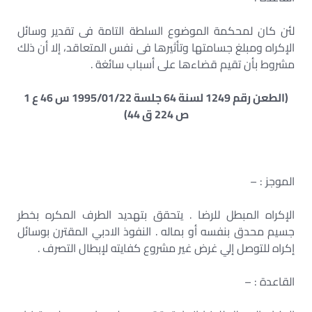
لئن كان لمحكمة الموضوع السلطة التامة فى تقدير وسائل
الإكراه ومبلغ جسامتها وتأثيرها فى نفس المتعاقد، إلا أن ذلك
مشروط بأن تقيم قضاءها على أسباب سائغة .
(الطعن رقم 1249 لسنة 64 جلسة 1995/01/22 س 46 ع 1
ص 224 ق 44)
الموجز : –
الإكراه المبطل للرضا . يتحقق بتهديد الطرف المكره بخطر
جسيم محدق بنفسه أو بماله . النفوذ الادبي المقترن بوسائل
إكراه للتوصل إلي غرض غير مشروع كفايته لإبطال التصرف .
القاعدة : –