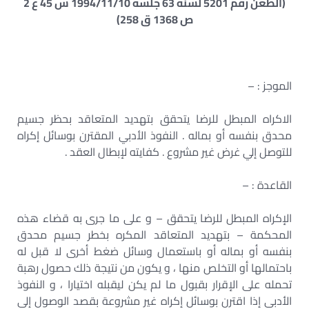
(الطعن رقم 5201 لسنة 63 جلسة 1994/11/10 س 45 ع 2
ص 1368 ق 258)
الموجز : –
الاكراه المبطل للرضا يتحقق بتهديد المتعاقد بحظر جسيم
محدق بنفسه أو بماله . النفوذ الأدبي المقترن بوسائل إكراه
للتوصل إلي غرض غير مشروع . كفايته لإبطال العقد .
القاعدة : –
الإكراه المبطل للرضا يتحقق – و على ما جرى به قضاء هذه
المحكمة – بتهديد المتعاقد المكره بخطر جسيم محدق
بنفسه أو بماله أو باستعمال وسائل ضغط أخرى لا قبل له
باحتمالها أو التخلص منها ، و يكون من نتيجة ذلك حصول رهبة
تحمله على الإقرار بقبول ما لم يكن ليقبله اختيارا ، و النفوذ
الأدبى إذا اقترن بوسائل إكراه غير مشروعة بقصد الوصول إلى