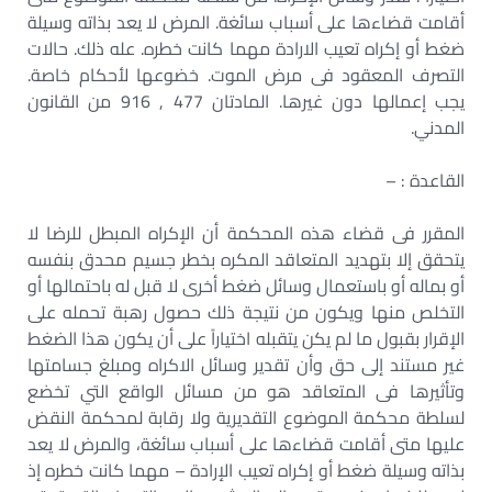
أقامت قضاءها على أسباب سائغة. المرض لا يعد بذاته وسيلة
ضغط أو إكراه تعيب الارادة مهما كانت خطره. عله ذلك. حالات
التصرف المعقود فى مرض الموت. خضوعها لأحكام خاصة.
يجب إعمالها دون غيرها. المادتان 477 , 916 من القانون
المدني.
القاعدة : –
المقرر فى قضاء هذه المحكمة أن الإكراه المبطل للرضا لا
يتحقق إلا بتهديد المتعاقد المكره بخطر جسيم محدق بنفسه
أو بماله أو باستعمال وسائل ضغط أخرى لا قبل له باحتمالها أو
التخلص منها ويكون من نتيجة ذلك حصول رهبة تحمله على
الإقرار بقبول ما لم يكن يتقبله اختياراً على أن يكون هذا الضغط
غير مستند إلى حق وأن تقدير وسائل الاكراه ومبلغ جسامتها
وتأثيرها فى المتعاقد هو من مسائل الواقع التي تخضع
لسلطة محكمة الموضوع التقديرية ولا رقابة لمحكمة النقض
عليها متى أقامت قضاءها على أسباب سائغة، والمرض لا يعد
بذاته وسيلة ضغط أو إكراه تعيب الإرادة – مهما كانت خطره إذ