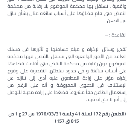
واقعية . تستقل بها محكمة الموضوع بلا رقابة من محكمة
النقض متى قام قضاؤها على أسباب سائغة مثال بشأن تنازل
عن الطعن
القاعدة : –
تقدير وسائل الإكراه و مبلغ جسامتها و تأثيرها فى مسلك
العاقد من الأمور الواقعية التى تستقل بالفصل فيها محكمة
الموضوع دون رقابة من محكمة النقض متى أقامت قضاءها
على أسباب سائغة و فى حدود سلطتها التقديرية على وقوع
إكراه مؤثر على إرادة المطعون عليه أدى إلى تنازله عن
الإستئناف فى الدعوى المعروضة و أنه على الرغم من
إستعمال الطاعن حقاً مشروعاً فضغط على إرادة مدينة للتوصل
إلى أمر لا حق له فيه .
(الطعن رقم 172 لسنة 41 جلسة 1976/03/31 س 27 ع 1 ص
815 ق 157)