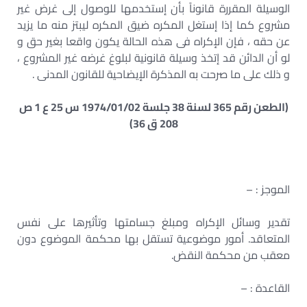
الوسيلة المقررة قانوناً بأن إستخدمها للوصول إلى غرض غير
مشروع كما إذا إستغل المكره ضيق المكره ليبتز منه ما يزيد
عن حقه ، فإن الإكراه فى هذه الحالة يكون واقعا بغير حق و
لو أن الدائن قد إتخذ وسيلة قانونية لبلوغ غرضه غير المشروع ،
و ذلك على ما صرحت به المذكرة الإيضاحية للقانون المدنى .
(الطعن رقم 365 لسنة 38 جلسة 1974/01/02 س 25 ع 1 ص
208 ق 36)
الموجز : –
تقدير وسائل الإكراه ومبلغ جسامتها وتأثيرها على نفس
المتعاقد. أمور موضوعية تستقل بها محكمة الموضوع دون
معقب من محكمة النقض.
القاعدة : –