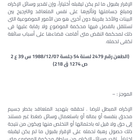
الإقرار بقبول ما لم يكن ليقبله أختياراً، وإن تقدير وسائل الإكراه
ومبلغ جسامتها وتأثيرها على نفس المتعاقد والترجيح بين
البينات والأخذ بقرينة دون أخرى هو من الأمور الموضوعية التى
تستتقل بالفصل فيها محكمة الموضوع ولا رقابة عليها فى
ذلك لمحكمة النقض متى أقامت قضاءها على أسباب سائغة
تكفى لحمله.
(الطعن رقم 2479 لسنة 54 جلسة 1988/12/07 س 39 ع 2
ص 1274 ق 218)
الموجز : –
الإكراه المبطل للرضا . تحققه بتهديد المتعاقد بخطر جسيم
محدق بنفسه أو بماله أو باستعمال وسائل ضغط غير مستند
إلى حق ولا قيل له باحتمالها أو التخلص منها ويكون من نتيجة
ذلك حصول رهبة تحمله على الإقرار بقبول ما لم يكن ليقبله
اختياراً . تقدر وسائل الإكراه. من سلطة محكمة الموضوع متى