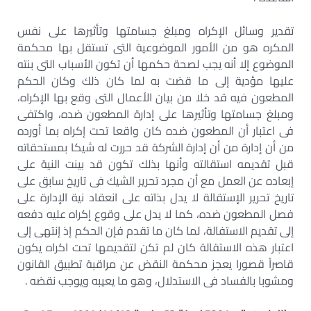
تقدير وسائل الإكراه ومبلغ جسامتها وتأثيرها على نفس
المكره هو من الأمور الموضوعية التى تستقل بها محكمة
الموضوع إلا أنه يجب لصحة حكمها أن تكون الأسباب التى بنته
عليها مؤدية إلى ما قضت به لما كان ذلك وكان الحكم
المطعون فيه قد خلا من بيان الأعمال التى وقع بها الإكراه،
ومبلغ جسامتها وتأثيرها على إدارة المطعون ضده، واكتفى
فى اعتبار أن المطعون ضده كان واقعا تحت إكراه بما أورده
من أن إدارة من أن إدارة الشركة قد حررت له شيكا بمستحقاته
قبل تقديمه استقالته وأنها بذلك تكون قد بينت النية على
إبعاده عن العمل مع أن مجرد تحرير الشيك فى تاريخ سابق على
تاريخ تحرير الإستقالة لا يدل بذاته على انعقاد نية الإدارة على
فصل المطعون ضده، كما لا يدل على وقوع إكراه عليه دفعه
إلى تقديم الاستفالة، لما كان ما تقدم فإن الحكم إذ إنتهى إلى
اعتبار هذه الاستقالة كان لم تكن لتقديمها تحت اكراه يكون
قاصراً قصورا يعجز محكمة النقض عن مراقبة تطبيق القانون
ومشوبا بالفساد فى الاستدلال، وهو ما يعيبه ويوجب نقضه .