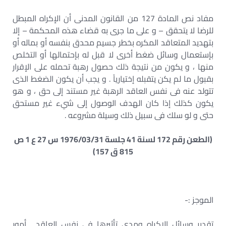
مفاد نص المادة 127 من القانون المدنى أن الإكراه المبطل
للرضا لا يتحقق – و على ما جرى به قضاء هذه المحكمة – إلا
بتهديد المتعاقد المكره بخطر جسيم محدق بنفسه أو بماله أو
بإستعمال وسائل ضغط أخرى لا قبل له بإحتمالها أو التخلص
منها ، و يكون من نتيجة ذلك حصول رهبة تحمله على الإقرار
بقبول ما لم يكن يتقبله إختيارياً . و يجب أن يكون الضغط الذى
تتولد عنه فى نفس العاقد الرهبة غير مستند إلى حق ، و هو
يكون كذلك إذا كان الهدف الوصول إلى شيء غير مستحق
حتى و لو سلك فى سبيل ذلك وسيلة مشروعه .
(الطعن رقم 172 لسنة 41 جلسة 1976/03/31 س 27 ع 1 ص
815 ق 157)
الموجز :-
تقدير وسائل الإكراه ومدى تأثيرها فى نفس العاقد . أمور