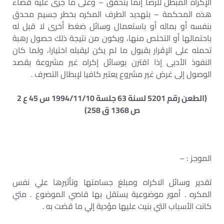
الإكراه المبطل للرضا إنما يتحقق – وعلى ما جرى عليه قضاء
هذه المحكمة – بتهديد الطرف المكره بخطر جسيم محدق
بنفسه أو بماله أو باستعمال وسائل ضغط أخرى لا قبل له
باحتمالها أو التخلص منها، ويكون من نتيجة ذلك حصول رهبة
تحمله على الإقرار بقبول ما لم يكن ليقبله اختيارا، ولما كان
النفوذ الأدبى إذا اقترن بوسائل إكراه غير مشروعة بقصد
الوصول إلى غرض غير مشروع يعتبر كافيا لإبطال التصرف .
(الطعن رقم 5201 لسنة 63 جلسة 1994/11/10 س 45 ع 2
ص 1368 ق 258)
الموجز : –
تقدير وسائل الاكراه ومبلغ جسامتها وتأثيرها علي نفس
المكره . أمور موضوعية يستقل بها قاضي الموضوع . متي
كانت الأسباب التي بنيت عليها مؤدية إلي ما قضت به .