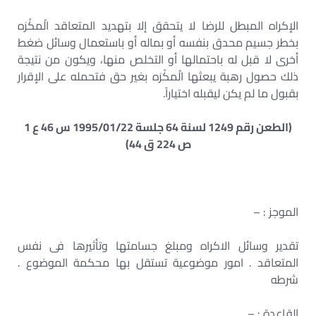
الإكراه المبطل للرضا لا يتحقق إلا بتهديد المتعاقد الُمكْرَه
بخطر جسيم محدق بنفسه أو بماله أو باستعمال وسائل ضغط
أخرى لا قبل له باحتمالها أو التخلص منها، ويكون من نتيجة
ذلك حصول رهبة يبعثها الُمكْرَه بغير حق فتحمله على الإقرار
بقبول ما لم يكن ليقبله اختياراً.
(الطعن رقم 1249 لسنة 64 جلسة 1995/01/22 س 46 ع 1
ص 224 ق 44)
الموجز : –
تقدير وسائل الاكراه ومبلغ جسامتها وتأثيرها فى نفس
المتعاقد . امور موضوعية تستقل بها محكمة الموضوع .
شرطه
القاعدة : –