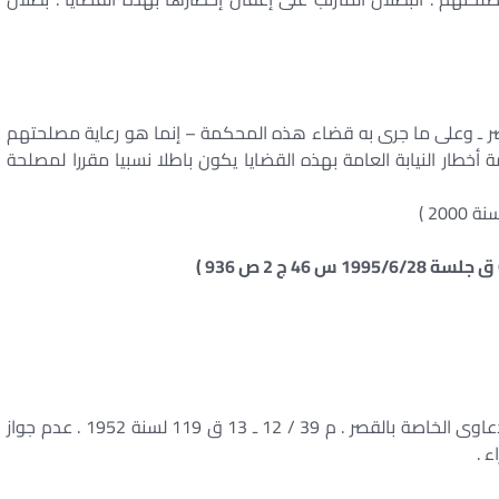
صر ـ وعلى ما جرى به قضاء هذه المحكمة – إنما هو رعاية مصلحتهم
خطار النيابة العامة بهذه القضايا يكون باطلا نسبيا مقررا لمصلحة
وجوب استئذان محكمة الأحوال الشخصية فى بعض الدعاوى الخاصة بالقصر . م 39 / 12 ـ 13 ق 119 لسنة 1952 . عدم جواز
 .