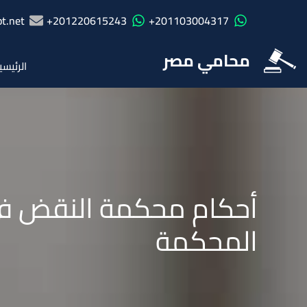
t.net
201220615243+
201103004317+
محامي مصر
الرئيسي
أحكام محكمة النقض فى ا
المحكمة