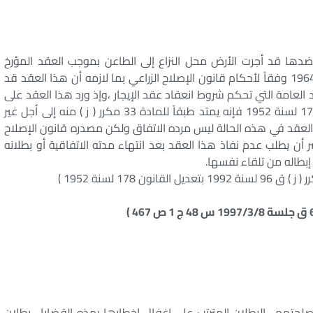
ضدها قد أجرت الأرض محل النزاع إلى الطاعن بموجب العقد المؤرخ
1963/12/1 لمدة سنة واحدة تنتهي في ديسمبر سنة 1964 وفقاً لأحكام قانون الإصلاح الزراعي بما لازمه أن هذا العقد قد
د العامة التي تحكم شروط انعقاد عقد الإيجار ،وإذ ورد هذا العقد على
أرض زراعية تخضع لأحكام قانون الإصلاح الزراعي رقم 178 لسنة 1952 فإنه يمتد طبقاً للمادة 33 مكرر ( ز ) منه إلى أجل غير
العقد في هذه الحالة ليس مرده الاتفاق ولكن مصدره قانون الإصلاح
ر أن يطلب عدم نفاذ هذا العقد بعد انتهاء مدته الاتفاقية أو بطلانه
بطاله من تلقاء نفسها.
صلحتهم . البطلان المترتب على إغفال إخطارها بهذه القضايا . بطلان