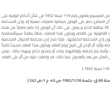
يدل نص المادة 1/147 من القانون المدنى والمادة 39 من المرسوم بقانون رقم 119 لسنة 1952 فى شأن أحكام الولاية على
ن المشرع حظر على الوصى مباشرة تصرفات معينة إلا بإذن المحكمة
ومن بينها جميع التصرفات المشار إليها فى نص المادة 39 سالفة الذكر و ينبنى على ذلك أن الوصى إذا باشر تصرفاً من هذه
القانونية عن القاصر ويكون هذا التصرف باطلاً بطلاناً نسيباًلمصلحة
نون إذن المحكمة لتكملتها ، فإذا صدر إذن محكمة الاحوال الشخصية
أرتد أثر الإذن إلى تاريخ إبرام العقد ويكون هذا العقد صحيحاً نافذاً
، وأنما يتم إنحلاله بإتفاقهما رضاء أو بصدور حكم بينهما بذلك ، ومن
ى المال من بعد بالعدول عما كانت قد وافقت عليه من أثر على العقد