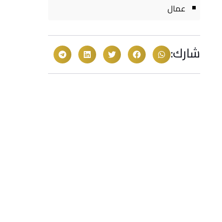
عمال
شارك: