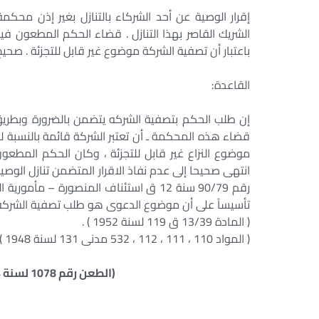
إقرار الوصية عن أحد الشركاء بالتنازل بغير إذن محك
الشريك القاصر بهذا التنازل . قضاء الحكم المطعون في
باعتبار أن تصفية الشركة موضوع غير قابل للتجزئة . صحيح 
القاعدة:
إن طلب الحكم بتصفية الشركه يتضمن بالضرورة وبطريق 
قضاء هذه المحكمة ـ أن تعتبر الشركة قائمة بالنسبة ل
موضوع النزاع غير قابل للتجزئة ، وكان الحكم المطعو
انتهى صحيحا إلى عدم نفاذ الاقرار المتضمن تنازل الو
رقم 90/79 سنة 12 ق استئناف المنصورة – 
تأسيساً على أن موضوع الدعوى هو طلب تصفية الشركة ول
( المادة 13/39 ق 119 لسنة 1952 ) .
( المواد 110 ، 111 ، 112 ، 532 مدنى 131 لسنة 1948 ) .
(الطعن رقم 1078 لسنة 54 جلسة 1992/1/5 س43 ج1 ص107 )