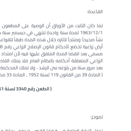
القاعدة:
لما كان الثابت من الأوراق أن الوصية على المطعون 
نشأ صحيحاً ومنتجاً لآثاره خلال هذه المدة طبقاً للقواع
مسمى بعد انقضا المدة المتفق عليها فيه لأن امتداد 
الزراعي المتعلقة أحكامه بالنظام العام فلا يملك القاص
بعد مرور سنة من بلوغه سن الرشد ، ولا تملك المحكمة إ
( المادة 39 من القانون 119 لسنة 1952 ـ المادة 33 مكرر ( ز ) ق 96 لسنة 1992 بتعديل القانون 178 لسنة 1952 )
( الطعن رقم 3340 لسنة 61 ق جلسة 1997/3/8 س 48 ج 1 ص 467 )
لموجز:
تدخل النيابة العامة فى قضايا القصر . هدفه . رعاية م