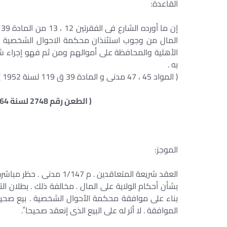
القاعدة:
المال من وجوب استئنذان محكمة الاحوال الشخصية ف
الأهلية والمحافظة على أموالهم ومن ثم فهو إجراء
به .
( المواد 45 ، 47 مدنى و المادة 39 ق 119 لسنة 1952 )
( الطعن رقم 2748 لسنة 64 ق جلسة 1995/6/28 س 46 ج 2 ص 936 )
الموجز:
بشأن أحكام الولاية على المال . مخالفة ذلك . بطلان ا
بناء على موافقة محكمة الأحوال الشخصية . بيع صحيح ن
الموافقة . لا أثر له على البيع الذى إنعقد صحيحا ً.