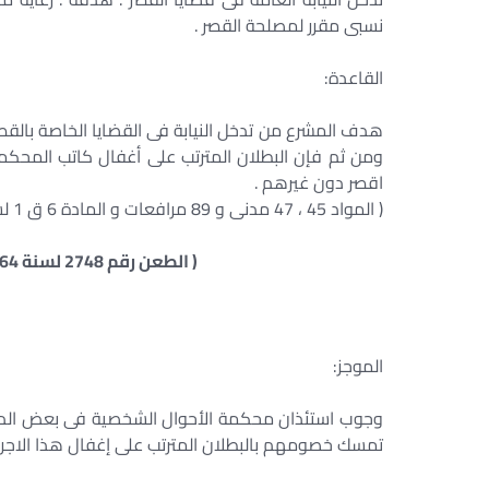
نسبى مقرر لمصلحة القصر .
القاعدة:
هدف المشرع من تدخل النيابة فى القضايا الخاصة بالق
ومن ثم فإن البطلان المترتب على أغفال كاتب المحكمة أ
اقصر دون غيرهم .
( المواد 45 ، 47 مدنى و 89 مرافعات و المادة 6 ق 1 لسنة 2000 )
( الطعن رقم 2748 لسنة 64 ق جلسة 1995/6/28 س 46 ج 2 ص 936 )
الموجز:
تمسك خصومهم بالبطلان المترتب على إغفال هذا الاجراء