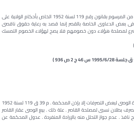
إن ما أورده الشارع فى الفقرتين 12 ، 13 من المادة 39 من المرسوم بقانون رقم 119 لسنة 1952 الخاص بأحكام الولاية على
ى بعض الدعاوى الخاصة بالقصر إنما قصد به رعاية حقوق ناقصى
 شرع لمصلحة هؤلاء دون خصومهم فلا يصح لهؤلاء الخصوم التمسك
العقد شريعة المتعاقدين . م 1/147 مدنى . حظر مباشرة الوصى لبعض التصرفات إلا بإذن المحكمة . م 39 ق 119 لسنة 1952
لتصرف بطلان نسبى لمصلحة القاصر . علة ذلك . بيع الوصى عقار القاصر
افذ . عدم جواز التحلل منه بالإرادة المنفردة . عدول المحكمة عن