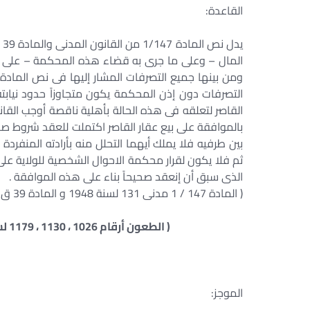
القاعدة:
المال – وعلى ما جرى به قضاء هذه المحكمة – على أ
التصرفات دون إذن المحكمة يكون متجاوزاً حدود نيابته 
القاصر لتعلقه فى هذه الحالة بأهلية ناقصة أوجب القا
بالموافقة على بيع عقار القاصر اكتملت للعقد شروط صحته و
بين طرفيه فلا يملك أيهما التحلل منه بأرادته المنفردة 
ثم فلا يكون لقرار محكمة الاحوال الشخصية للولاية عل
الذى سبق أن إنعقد صحيحاً بناء على هذه الموافقة .
( المادة 147 / 1 مدنى 131 لسنة 1948 و المادة 39 ق 119 لسنة 1952 )
( الطعون أرقام 1026 ، 1130 ، 1179 لسنة 60 ق- جلسة 1992/1/26-س 43- ج 1-ص 242 )
الموجز: