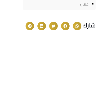
عمال
شارك: