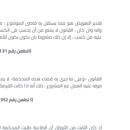
تقدير التعويض هو مما يستقل به قاضى الموضوع ، ما
وانه وان كان ، القانون لا يمنع من أن يحسب فى الكسب
عليه من كسب ، إلا إن ذلك مشروط بان بكون يكون للأمل
(الطعن رقم 31 لسنة 37 ق جلسة 24/6/1971)
القانون -وعلى ما جرى به قضاء هذه المحكمة- لا يم
فوته عليه العمل غير المشروع ، ذلك أنه اذا كانت الفرص
(ا لطعن رقم 352 لسنة 41 ق جلسة 22/3/1977)
إذ كان الثابت من الأوراق أن الطاعنة طلبت المحكمة 