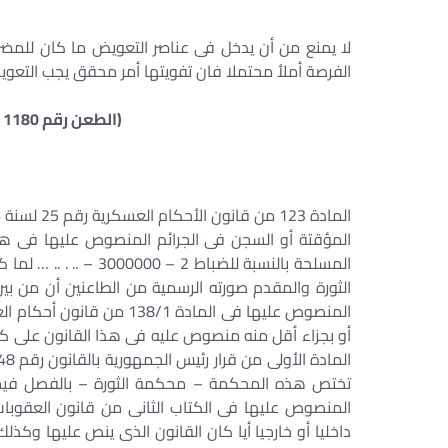
لا يمنع من أن يدخل فى عناصر التعويض ما كان للمضر
الفرصة أملأ محتملا فان تفويتها أمر محقق يجب التعو
(الطعن رقم 1180 لسنة 48 ق جلسة 17/11/1981)
الثورة والمقدم صورته الرسمية من الطاعنين أن من بين 
أو بجزاء أقل منه منصوص عليه فى هذا القانون على 
تختص هذه المحكمة – محكمة الثورة – بالفصل فيما ي
المنصوص عليها فى الكتاب الثانى من قانون العقوبات
داخليا أو خارجيا أيا كان القانون الذى ينص عليها وكذل