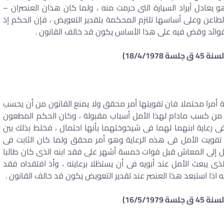
و يعادل أيراد السيارة التى حرمت منه ، ولما كان هذان العنصران –
طاعن وعلى أساسها تلتزم المحكمة بتقدير التعويض ، فإن الحكم إذ
فوائد وقض فيه على هذا الأساس يكون قد خالف القانون .
 أمرا محتملا فان تفويتها أمر محقق ولا يمنع القانون من أن يحسب
 من كسب مادام لهذا الأمل أسباب مقبولة ، وكان الحكم المطعون
رعاية ابنهما لهما فى شيخوختهما بأنها احتمال ، فخلط بذلك بين
ين تفويت الأمل فى هذه الرعاية وهو أمر محقق ولما كان الثابت فى
حيل إلى المعاش قبل فوات خمسة أشهر على فقد ابنه الذى كان طالبا
لذى يبعث الأمل عند أبويه فى أن يستظلا برعايته ، وأذ افتقداه فقد
اذا استبعد هذا العنصر عند تقدير التعويض يكون قد خالف القانون .