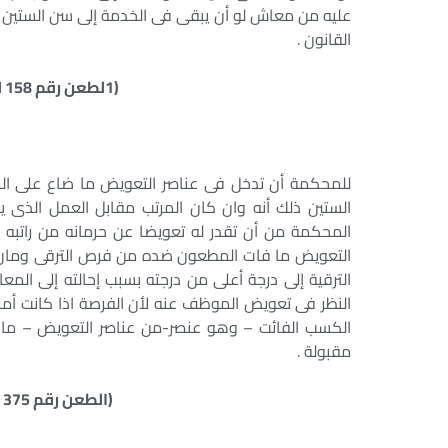
عليه من معاش لو أن يبقى فى الخدمة إلى سن الستين بم
القانون .
(1لطعن رقم 158 لسنة 24 ق جلسة 13/11/1958)
للمحكمة أن تدخل فى عناصر التعويض ما ضاع على ال
الستين ذلك أنه وان كان المرتب مقابل العمل الذى يؤ
المحكمة من أن تقدر له تعويضا عن حرمانه من راتبه 
التعويض ما فات المطعون ضده من فرص الترقى وما
الترقية إلى درجة أعلى من درجته بسبب إحالته إلى الم
النظر فى تعويض الموظف عنه لأن الفرصة اذا كانت أمر
الكسب الفائت – وهو عنصر-من عناصر التعويض – ما 
مقبولة .
(الطعن رقم 375 لسنة 32 ق جلسة 16/2/1967)