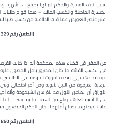
بسبب تلف السيارة والحكم لم لها بمبلغ . ،.. شهريا وه
الخسارة الحاصلة والكسب الفائت – هما قوام طلبات ال
اعتبر عنصر التعويض عما فات الطاعنة من كسب طلبا لل
(الطعن رقم 329 لسنة 45 ق جلسة 18/4/1978)
من المقرر فى قضاء هذه المحكمة أنه اذا كانت الفرصة
فى الكسب الفائت ما كان المضرور يأمل الحصول عليه
فيه قد ذهب إلى وصف تفويت الفرصة على الطاعنين فى 
الرعاية المرجوة من الابن لأبويه وص أمر احتمالى وب
الأوراق أن الطاعن الأول قد بلغ سن الشيخوخة وأنه أ
فى الثانوية العاهة وبلغ من العمر ثمانية عشرة عاما ا
فاتت فرصتهما بضياع أملهما . فان الحكم المطعون فيه 
(الطعن رقم 860 لسنة 45 ق جلسة 16/5/1979)