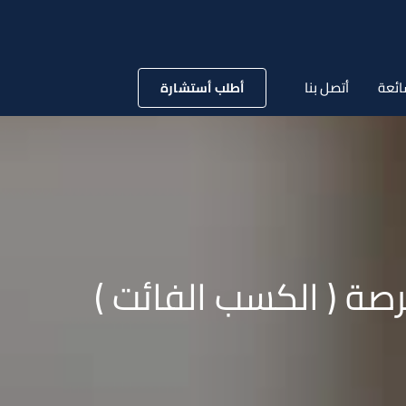
ائعة
أتصل بنا
أطلب أستشارة
ة ( الكسب الفائت )