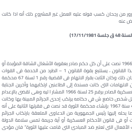
ور من رجحان كسب فوته عليه العمل غير المشروع ذلك أنه اذا كانت
يض عنه
المادة 123 من قانون الأحكام العسكرية رقم 25 لسنة 1966 نصت على أن كل حكم صادر بعقوبة الأشغال الشاقة المؤبدة أو
المؤقتة أو السجن فى الجرائم المنصوص عليها فى هذا القانون ، يستتبع بقوة القانون 1 – الطرد من الخدمة فى القوات
المسلحة بالنسبة للضباط 2 – 3000000 – .. . .. … لما كان ذلك وكان الثابت بقرار الاتهام فى القضية رقم 1 لسنة 67 محكمة
الاتهامات التى كانت مسندة إلى الطاعنين ارتكابهما وأخرين الجناية
المنصوص عليها فى المادة 138/1 من قانون أحكام العسكرية الصادر برقم 25 لسنة 1966 المشار ا ليه وهى تقضى بالإعدام
كل شخص خاضع ش في حكامه يرتكب إحدى الجرائم المبينة بها وكانت
المادة الأولى من قرار رئيس الجمهورية بالقانون رقم 48 سنة 1967 بإنشاء محكمة الثورة قد نصت فى فقرتها الثانية على أنه
حله إليها رئيس الجمهورية من الدعاوى الملعقة بارتكاب الجرائم
 أو فى قانون الأحكام العسكرية أو أية جريمة تمس سلامة الدولة
ك الأفعال التى تعتبر ضد المبادئ التى قامت عليها الثورة” فان مؤدى