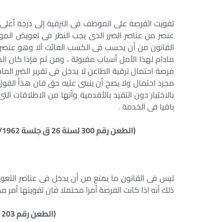
تفويت الفرصة على الموظف فى الترقية إلى درجة أعلى 
عنصر من عناصر الضرر الذى يجب النظر فى تعويض المو
القانون من أن يحسب فى الكسب الفائت آلا وهو عنصر
مادام لهذا الأمل أسباب مقبولة ، ومن ثم فإذا كان
فرصة احتمال ترقية الطاعن لا يدخل فى تقرير الضرر ال
مجرد احتمال ولا يصح أن ينبنى عليه حق فان هذأ القول 
بالاختيار دون التقيد بالأقدمية وأنها من الاطلاقات
باقيا فى الخدمة .
(الطعن رقم 300 لسنة 26 ق جلسة 29/3/1962 ، ، الطعن رقم 686 لسنة 64 ق جلسة 10/3/1988)
ليس فى القانون ما يمنع من أن يدخل فى عناصر التع
ذلك أنه اذا كانت الفرصة أمرا محتملا فان تفويتها أمر 
(الطعن رقم 203 لسنة 30 ق جلسة 29/4/1965)