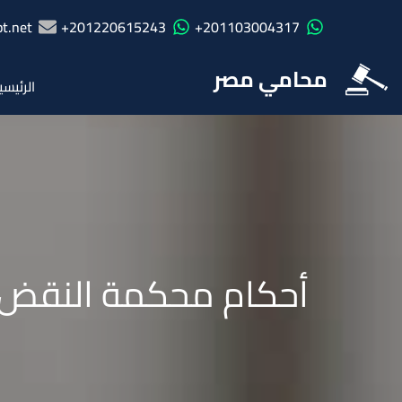
t.net
201220615243+
201103004317+
محامي مصر
الرئيسي
أحكام محكمة النقض ف