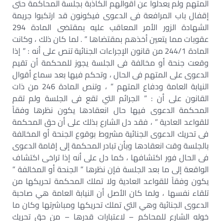
المتهم ولم يعدلوا عن أقوالهم الكاذبة بجلسة المحاكمة حتى
إقفال باب المرافعة فى الدعوى فيكونون قد ارتكبوا جريمة
الشهادة الزور الأمر المعاقب عليه بمقتضى المادة 294
عقوبات مما يتعين أخذهم بمقتضاها ” . لما كان ذلك ، وكانت
المادة 244/1 من قانون الإجراءات الجنائية تنص على أنه : ” إذا
وقعت جنحة أو مخالفة فى الجلسة يجوز للمحكمة أن تقيم
الدعوى على المتهم فى الحال ، وتحكم فيها بعد سماع أقوال
النيابة العامة ودفاع المتهم ” ، وتنص المادة 246 من ذات
القانون على أن : ” الجرائم التي تقع فى الجلسة ولم تقم
المحكمة الدعوى فيها حال انعقادها يكون نظرها وفقاً
للقواعد العادية ” ، فقد دل الشارع بذلك على أن حق المحكمة
فى تحريك الدعوى الجنائية مشروط بوقوع الجنحة أو المخالفة
بالجلسة وقت انعقادها وبأن تبادر المحكمة إلى إقامة الدعوى
فى الحال فور اكتشافها ، كما دل على أنه إذا تراخى اكتشاف
الواقعة إلى ما بعد الجلسة فإن نظرها ” الجنحة أو المخالفة ”
يكون وفقاً للقواعد العادية ولا تملك المحكمة تحريكها من
تلقاء نفسها ، ولما كان الأصل أن النيابة العامة هي صاحبة
الدعوى الجنائية وهي التي تملك تحريكها ومباشرتها وكان ما
خوله الشارع للمحاكم – لاعتبارات قدرها – من حق تحريك