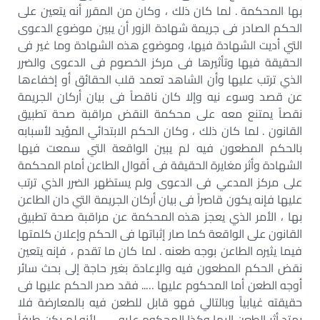
بها المحكمة . لما كان ذلك ، وكان من المقرر أنه يتعين على
الحكم الصادر فى جريمة شهادة الزور أن يبين موضوع الدعوى
التي أديت الشهادة فيها، وموضوع هذه الشهادة وما غير فى
الحقيقة فيها وتأثيرها فى مركز الخصوم فى الدعوى والضرر
الذي ترتب عليها وأن الشاهد تعمد قلب الحقائق أو إخفاءها
عن قصد وسوء نيه وإلا كان ناقصاً فى بيان أركان الجريمة
نقصاً يمتنع معه على محكمة النقض مراقبة صحة تطبيق
القانون . لما كان ذلك ، وكان الحكم الابتدائي المؤيد لأسبابه
بالحكم المطعون فيه لم يبين الواقعة التي سمعت فيها
الشهادة وأثر مغايرة الحقيقة فى أقوال الطاعن أمام المحكمة
على مركز المدعي فى الدعوى ولم يستظهر الضرر الذي ترتب
عليها فإنه يكون قاصراً فى بيان أركان الجريمة التي دان الطاعن
بها ، الأمر الذي يعجز هذه المحكمة عن مراقبة صحة تطبيق
القانون على الواقعة كما صار إثباتها فى الحكم وإعلان كلمتها
فيما يثيره الطاعن بوجه طعنه . لما كان ما تقدم ، فإنه يتعين
نقض الحكم المطعون فيه والإعادة بغير حاجة إلى بحث سائر
أوجه الطعن أما المحكوم عليها ….. فقد صدر الحكم عليها فى
حقيقته غيابياً وبالتالي فهو قابل للطعن فيه بالمعارضة فلا
يمتد أثر الطعن إليها وكذا المحكوم عليه …… لأنه لم يكن طرفاً