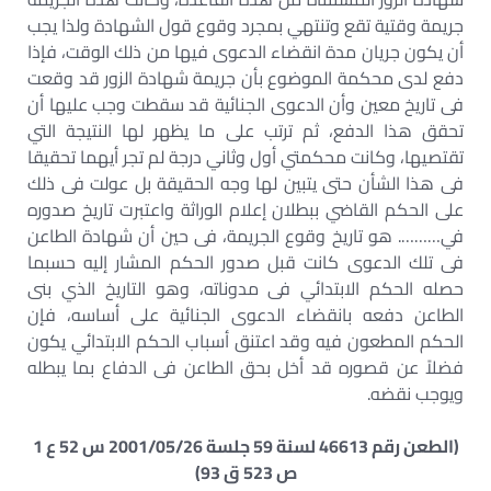
جريمة وقتية تقع وتنتهي بمجرد وقوع قول الشهادة ولذا يجب
أن يكون جريان مدة انقضاء الدعوى فيها من ذلك الوقت، فإذا
دفع لدى محكمة الموضوع بأن جريمة شهادة الزور قد وقعت
فى تاريخ معين وأن الدعوى الجنائية قد سقطت وجب عليها أن
تحقق هذا الدفع، ثم ترتب على ما يظهر لها النتيجة التي
تقتصيها، وكانت محكمتي أول وثاني درجة لم تجر أيهما تحقيقا
فى هذا الشأن حتى يتبين لها وجه الحقيقة بل عولت فى ذلك
على الحكم القاضي ببطلان إعلام الوراثة واعتبرت تاريخ صدوره
في………. هو تاريخ وقوع الجريمة، فى حين أن شهادة الطاعن
فى تلك الدعوى كانت قبل صدور الحكم المشار إليه حسبما
حصله الحكم الابتدائي فى مدوناته، وهو التاريخ الذي بنى
الطاعن دفعه بانقضاء الدعوى الجنائية على أساسه، فإن
الحكم المطعون فيه وقد اعتنق أسباب الحكم الابتدائي يكون
فضلاً عن قصوره قد أخل بحق الطاعن فى الدفاع بما يبطله
ويوجب نقضه.
(الطعن رقم 46613 لسنة 59 جلسة 2001/05/26 س 52 ع 1
ص 523 ق 93)