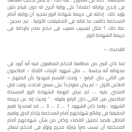
فى إحدى رواياته اعتماداً على رواية أخرى له دون قيام دليل
يؤيد ذلك . إدانته فى جريمة شهادة الزور لمجرد أن روايته أمام
المحكمة خالفت ما قاله فى التحقيقات الأولية . غير صحيح .
علة ذلك ؟ مثال لتسبيب معيب فى حكم صادر بالإدانة فى
جريمة الشهادة الزور .
القاعدة : –
لما كان البين من مطالعة الحكم المطعون فيه أنه أورد فى
مدوناته أنه بجلسة …. مثل شهود الإثبات الثلاثة – الطاعنون
من الثاني حتى الرابع – وتحت القسم شهدوا بأن المتهم –
الطاعن الأول – لم يكن متواجداً على مسرح الحادث وقت قتل
المجني عليه …. ثم عرض لتهمة الشهادة الزور المسندة
للطاعنين من الثاني حتى الرابع بقوله : ” وحيث إنه عن جريمة
الشهود ، ولما كان الشهود 1 …. 2 …. 3 …. قد تعمدوا تغيير
الحقيقة فى وقائع شهادتهم أمام المحكمة بإنكار الحق وتغيير
الباطل بقصد تضليل القضاء وكان من شأن شهادتهم أمام
المحكمة أن تسبب ضرراً بتبرئة مجرم وتؤثر فى الحكم لصالح