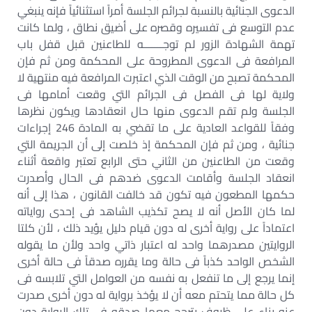
الدعوى الجنائية بالنسبة لجرائم الجلسة أمراً استثنائياً فإنه ينبغي
عدم التوسع فى تفسيره وقصره على أضيق نطاق ، ولما كانت
تهمة الشهادة الزور لم توجـــــــه للطاعنين قبل قفل باب
المرافعة فى الدعوى المطروحة على المحكمة ومن ثم فإن
المحكمة تصبح من الوقت الذي اعتبرت المرافعة فيه منتهية لا
ولاية لها فى الفصل فى الجرائم التي وقعت أمامها فى
الجلسة ولم تقم الدعوى منها حال انعقادها ويكون نظرها
وفقاً للقواعد العادية على ما تقضي به المادة 246 إجراءات
جنائية ، ومن ثم فإن المحكمة إذ خلصت إلى أن الجريمة التي
وقعت من الطاعنين من الثاني حتى الرابع تعتبر واقعة أثناء
انعقاد الجلسة وأقامت الدعوى ضدهم فى الحال وأصدرت
حكمها المطعون فيه تكون قد خالفت القانون ، هذا إلى أنه
لما كان الأصل أنه لا يصح تكذيب الشاهد فى إحدى رواياته
اعتماداً على رواية أخرى له دون قيام دليل يؤيد ذلك ، لأن كلتا
الروايتين مصدرهما واحد له اعتبار ذاتي واحد ولأن ما يقوله
الشخص الواحد كذباً فى حالة وما يقرره صدقاً فى حالة أخرى
إنما يرجع إلى ما تنفعل به نفسه من العوامل التي تلابسه فى
كل حالة مما يتحتم معه أن لا يؤخذ برواية له دون أخرى صدرت
عنه بناء على ظروف يترجح معها صدقه فى تلك الرواية دون