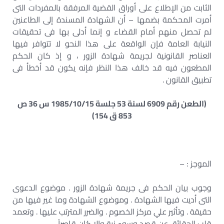
الثابت من الإطلاع على أوراق القضية المرفقة بالمفردات التى
أمرت المحكمة بضمها – أن الشهادة المسندة إلى الطاعنين
لم تحصل منهم أمام القضاء و إنما أدلى بها فى تحقيقات
النيابة العامة فإن الواقعة على هذا النحو لا تتوافر فيها
العناصر القانونية لجريمة شهادة الزور ، و إذ كان الحكم
المطعون فيه قد خالف هذا النظر فإنه يكون قد أخطأ فى
تطبيق القانون .
(الطعن رقم 6909 لسنة 53 جلسة 1985/10/15 س 36 ص
853 ق 154)
الموجز : –
وجوب بيان الحكم فى جريمة شهادة الزور . موضوع الدعوى
التى أديت فيها الشهادة . وموضوع الشهادة وما غير فيها من
حقيقة . وتأثير علي مركز الخصوم . والضرر المترتب عليها . وتعمد
قلب الحقائق عن قصد وسوء نية وإلا كان قاصراً .