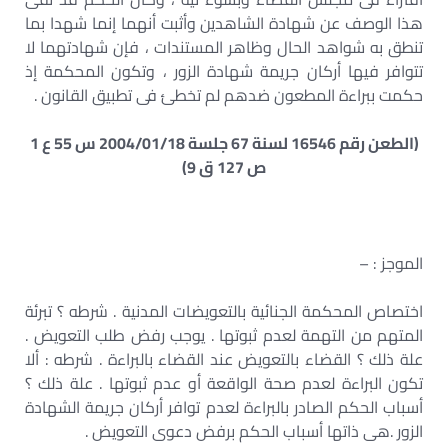
هذا الوصف عن شهادة الشاهدين وأثبت أنهما إنما شهدا بما
تنطق به شواهد الحال وظاهر المستندات ، فإن شهادتهما لا
تتوافر فيها أركان جريمة شهادة الزور ، وتكون المحكمة إذ
حكمت ببراءة المطعون ضدهم لم تخطئ فى تطبيق القانون .
(الطعن رقم 16546 لسنة 67 جلسة 2004/01/18 س 55 ع 1
ص 127 ق 9)
الموجز : –
اختصاص المحكمة الجنائية بالتعويضات المدنية . شرطه ؟ تبرئة
المتهم من التهمة لعدم ثبوتها . يوجب رفض طلب التعويض .
علة ذلك ؟ القضاء بالتعويض عند القضاء بالبراءة . شرطه : ألا
تكون البراءة لعدم صحة الواقعة أو عدم ثبوتها . علة ذلك ؟
أسباب الحكم الصادر بالبراءة لعدم توافر أركان جريمة الشهادة
الزور .هى ذاتها أسباب الحكم برفض دعوى التعويض .