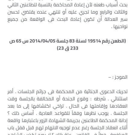
بحث أسباب طعنه لأن إعادة المحاكمة بالنسبة للطاعنين الثاني
والثالث والرابع وما تجري عليه أو تنتهي عنده يقتضي لحسن
سير العدالة أن تكون إعادة البحث فى الواقعة من جميع
نواحيها .
(الطعن رقم 19514 لسنة 83 جلسة 2014/04/05 س 65 ص
233 ق 23)
الموجز : –
تحريك الدعوى الجنائية من المحكمة فى جرائم الجلسات . أمر
استثنائي . شرطه : وقوع الجنحة أو المخالفة بالجلسة وقت
انعقادها وإقامتها فى الحال . تراخي اكتشافها إلى ما بعد
الجلسة . يوجب نظرها وفقاً للقواعد العادية . أساس ذلك ؟
إدانة المحكمة الطاعنين بجريمة الشهادة الزور باعتبارها واقعة
أثناء انعقاد الجلسة رغم عدم توجيه الاتهام لهم قبل قفل باب
المرافعة . خطأ فى القانون . علة ذلك ؟ لا يصح تكذيب الشاهد