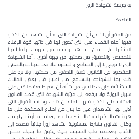
به جريمة الشهادة الزور.
القاعدة : –
من المقرر أن الأصل أن الشهادة التى يسأل الشاهد عن الكذب
فيها أمام القضاء هى التى تكون لها فى ذاتها قوة الإقناع
لابتنائها على عيان الشاهد ويقينه من جهة ، ولقابليتها
للتمحيص والتحقيق من صحتها من جهة آخرى ، أما الشهادة
التى لا ترجع إلا إلى التسامع والشهرة فلا تعد شهادة بالمعنى
المقصود فى القانون لتعذر التحقق من صحتها، ولا يرد على
ذلك بما للشهادة بالتسامع من اعتبار فى بعض الحالات
الاستثنائية فإن هذا ليس من شأنه أن يغير طبيعة ما قيل على
سبيل الرواية ولا يرفعه إلى مرتبة الشهادة التى قصد القانون
العقاب على الكذب فيها . لما كان ذلك ، وكانت الأقوال التى
أدلى بها الشاهدان على ما يبين من اطلاع المحكمة على ما
هو ثابت بالحكم ليست إلا بناء بما اتصل بعلمهما أو نقل لهما ،
وكان القانون يشترط لمسئولية الشاهد زوراً جنائياً قصده إلى
الكذب وتعمده قلب الحقيقة بحيث يكون ما يقوله محض
افتراء فى مجلس القضاء وبسوء نية ، وكان الحكم قد نفى