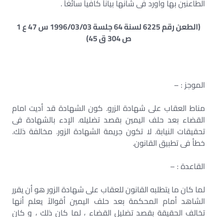
الطاعنين بها وأورد فى شأنها بياناً كافياً سائغاً .
(الطعن رقم 6225 لسنة 64 جلسة 1996/03/03 س 47 ع 1
ص 304 ق 45)
الموجز : –
مناط العقاب على شهادة الزرو. كون الشهادة قد أديت امام
القضاء بعد حلف اليمين بقصد تضليله. الإدء بالشهادة فى
تحقيقات النيابة. لا تكون جريمة الشهادة الزور. مخالفة ذلك.
خطأ فى تطبيق القانون.
القاعدة : –
لما كان ما يتطلبه القانون للعقاب على شهادة الزور هو أن يقرر
الشاهد أمام المحكمة بعد حلف اليمين أقوالاً يعلم أنها
تخالف الحقيقة بقصد تضليل القضاء ، لما كان ذلك ، و كان