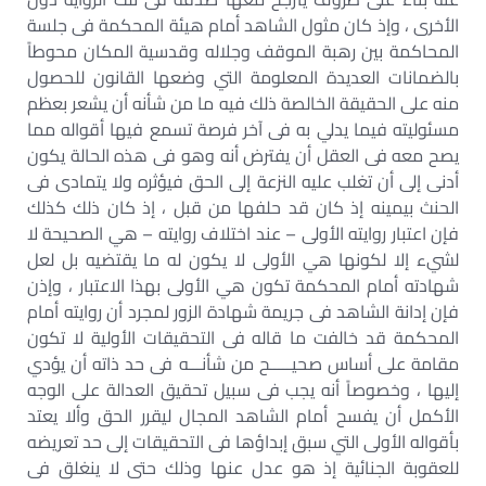
الأخرى ، وإذ كان مثول الشاهد أمام هيئة المحكمة فى جلسة
المحاكمة بين رهبة الموقف وجلاله وقدسية المكان محوطاً
بالضمانات العديدة المعلومة التي وضعها القانون للحصول
منه على الحقيقة الخالصة ذلك فيه ما من شأنه أن يشعر بعظم
مسئوليته فيما يدلي به فى آخر فرصة تسمع فيها أقواله مما
يصح معه فى العقل أن يفترض أنه وهو فى هذه الحالة يكون
أدنى إلى أن تغلب عليه النزعة إلى الحق فيؤثره ولا يتمادى فى
الحنث بيمينه إذ كان قد حلفها من قبل ، إذ كان ذلك كذلك
فإن اعتبار روايته الأولى – عند اختلاف روايته – هي الصحيحة لا
لشيء إلا لكونها هي الأولى لا يكون له ما يقتضيه بل لعل
شهادته أمام المحكمة تكون هي الأولى بهذا الاعتبار ، وإذن
فإن إدانة الشاهد فى جريمة شهادة الزور لمجرد أن روايته أمام
المحكمة قد خالفت ما قاله فى التحقيقات الأولية لا تكون
مقامة على أساس صحيـــــح من شأنـــه فى حد ذاته أن يؤدي
إليها ، وخصوصاً أنه يجب فى سبيل تحقيق العدالة على الوجه
الأكمل أن يفسح أمام الشاهد المجال ليقرر الحق وألا يعتد
بأقواله الأولى التي سبق إبداؤها فى التحقيقات إلى حد تعريضه
للعقوبة الجنائية إذ هو عدل عنها وذلك حتى لا ينغلق فى