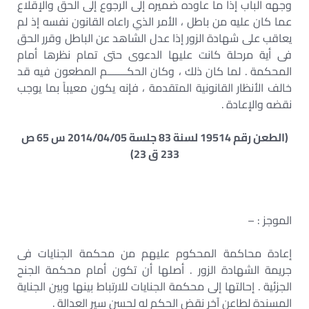
وجهه الباب إذا ما عاوده ضميره إلى الرجوع إلى الحق والإقلاع
عما كان عليه من باطل ، الأمر الذي راعاه القانون نفسه إذ لم
يعاقب على شهادة الزور إذا عدل الشاهد عن الباطل وقرر الحق
فى أية مرحلة كانت عليها الدعوى حتى تمام نظرها أمام
المحكمة . لما كان ذلك ، وكان الحكـــــــم المطعون فيه قد
خالف الأنظار القانونية المتقدمة ، فإنه يكون معيباً بما يوجب
نقضه والإعادة .
(الطعن رقم 19514 لسنة 83 جلسة 2014/04/05 س 65 ص
233 ق 23)
الموجز : –
إعادة محاكمة المحكوم عليهم من محكمة الجنايات فى
جريمة الشهادة الزور . أصلها أن تكون أمام محكمة الجنح
الجزئية . إحالتها إلى محكمة الجنايات للارتباط بينها وبين الجناية
المسندة لطاعن آخر نقض الحكم له لحسن سير العدالة .