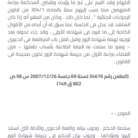
الاتهام وقد أقيم على غير ما يؤيده وتقضي المحكمة ببراءة
المتهمين مما نسب إليهم عملاً بالمادة 304/1 من قانون
الإجراءات الجنائية ” . لما كان ذلك ، وكان من المقرر أنه إذا كان
الشاهد قد عدل فى الجلسة عما سبق له أن أبداه من الأقوال
الكاذبة إلى ما قرره فى شهادته الأولى ، وقد جاء عدوله بعد
توجيه تهمة شهادة الزور وقبل قفل باب المرافعة فى الدعوى
– وهو ما سلمت به النيابة الطاعنة بأسباب طعنها – فإن
القضاء ببراءة الأول من جريمة شهادة الزور تكون صحيحة فى
القانون .
(الطعن رقم 34676 لسنة 69 جلسة 2007/12/26 س 58 ص
802 ق 149)
الموجز : –
سلامة الحكم . وجوب بيانه واقعة الدعوى والأدلة التي استند
إليها ومؤداها . وجوب بيان الحكم فى جريمة شهادة الزور