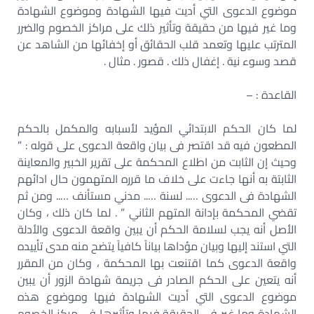
موضوع الدعوى التي أديت فيها الشهادة وموضوع الشهادة
وما غير فيها من حقيقة وتأثير ذلك على مراكز الخصوم والضرر
المترتب عليها وتعمد قلب الحقائق أو إخفائها من الشاهد عن
قصد وسوء نية . إغفال ذلك . قصور . مثال .
القاعدة : –
لما كان الحكم الابتدائي المؤيد لأسبابه والمكمل بالحكم
المطعون فيه قد اقتصر فى بيان واقعة الدعوى على قوله : ”
وحيث إن الثابت من اطلاع المحكمة على تقرير الخبير والمعاينة
الثابتة به أنها جاءت على خلاف ما قرره المتهمون حال ادائهم
الشهادة فى الدعوى ….. لسنة ….. مدني مستأنف ….. ومن ثم
تقضي المحكمة بإدانة المتهم الثاني ” . لما كان ذلك ، وكان
الأصل أنه يجب لسلامة الحكم أن يبين واقعة الدعوى والأدلة
التي استند إليها وبيان مؤداها بياناً كافياً يتضح منه مدى تأييده
واقعة الدعوى كما اقتنعت بها المحكمة ، وكان من المقرر
أنه يتعين على الحكم الصادر فى جريمة شهادة الزور أن يبين
موضوع الدعوى التي أديت الشهادة فيها وموضوع هذه
الشهادة وما غير فى الحقيقة فيها وتأثيرها فى مركز الخصوم