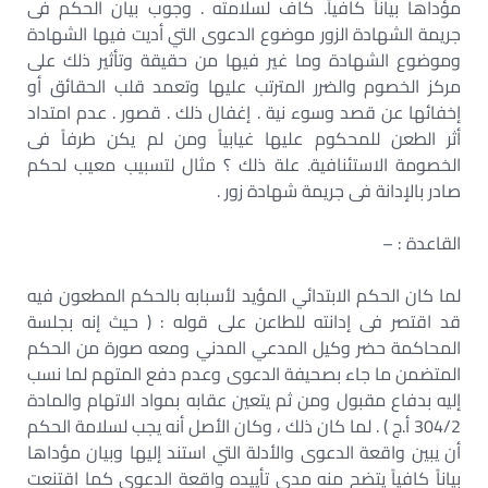
مؤداها بياناً كافياً. كاف لسلامته . وجوب بيان الحكم فى
جريمة الشهادة الزور موضوع الدعوى التي أديت فيها الشهادة
وموضوع الشهادة وما غير فيها من حقيقة وتأثير ذلك على
مركز الخصوم والضرر المترتب عليها وتعمد قلب الحقائق أو
إخفائها عن قصد وسوء نية . إغفال ذلك . قصور . عدم امتداد
أثر الطعن للمحكوم عليها غيابياً ومن لم يكن طرفاً فى
الخصومة الاستئنافية. علة ذلك ؟ مثال لتسبيب معيب لحكم
صادر بالإدانة فى جريمة شهادة زور .
القاعدة : –
لما كان الحكم الابتدائي المؤيد لأسبابه بالحكم المطعون فيه
قد اقتصر فى إدانته للطاعن على قوله : ( حيث إنه بجلسة
المحاكمة حضر وكيل المدعي المدني ومعه صورة من الحكم
المتضمن ما جاء بصحيفة الدعوى وعدم دفع المتهم لما نسب
إليه بدفاع مقبول ومن ثم يتعين عقابه بمواد الاتهام والمادة
304/2 أ.ج ) . لما كان ذلك ، وكان الأصل أنه يجب لسلامة الحكم
أن يبين واقعة الدعوى والأدلة التي استند إليها وبيان مؤداها
بياناً كافياً يتضح منه مدى تأييده واقعة الدعوى كما اقتنعت