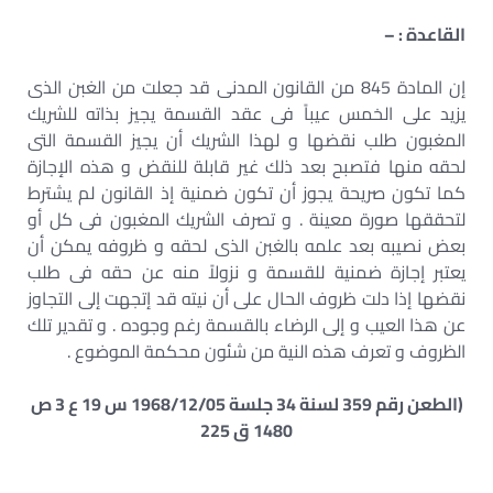
القاعدة : –
إن المادة 845 من القانون المدنى قد جعلت من الغبن الذى
يزيد على الخمس عيباً فى عقد القسمة يجيز بذاته للشريك
المغبون طلب نقضها و لهذا الشريك أن يجيز القسمة التى
لحقه منها فتصبح بعد ذلك غير قابلة للنقض و هذه الإجازة
كما تكون صريحة يجوز أن تكون ضمنية إذ القانون لم يشترط
لتحققها صورة معينة . و تصرف الشريك المغبون فى كل أو
بعض نصيبه بعد علمه بالغبن الذى لحقه و ظروفه يمكن أن
يعتبر إجازة ضمنية للقسمة و نزولاً منه عن حقه فى طلب
نقضها إذا دلت ظروف الحال على أن نيته قد إتجهت إلى التجاوز
عن هذا العيب و إلى الرضاء بالقسمة رغم وجوده . و تقدير تلك
الظروف و تعرف هذه النية من شئون محكمة الموضوع .
(الطعن رقم 359 لسنة 34 جلسة 1968/12/05 س 19 ع 3 ص
1480 ق 225