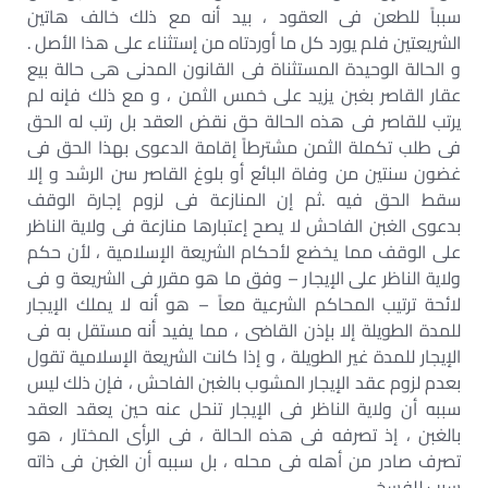
سبباً للطعن فى العقود ، بيد أنه مع ذلك خالف هاتين
الشريعتين فلم يورد كل ما أوردتاه من إستثناء على هذا الأصل .
و الحالة الوحيدة المستثناة فى القانون المدنى هى حالة بيع
عقار القاصر بغبن يزيد على خمس الثمن ، و مع ذلك فإنه لم
يرتب للقاصر فى هذه الحالة حق نقض العقد بل رتب له الحق
فى طلب تكملة الثمن مشترطاً إقامة الدعوى بهذا الحق فى
غضون سنتين من وفاة البائع أو بلوغ القاصر سن الرشد و إلا
سقط الحق فيه .ثم إن المنازعة فى لزوم إجارة الوقف
بدعوى الغبن الفاحش لا يصح إعتبارها منازعة فى ولاية الناظر
على الوقف مما يخضع لأحكام الشريعة الإسلامية ، لأن حكم
ولاية الناظر على الإيجار – وفق ما هو مقرر فى الشريعة و فى
لائحة ترتيب المحاكم الشرعية معاً – هو أنه لا يملك الإيجار
للمدة الطويلة إلا بإذن القاضى ، مما يفيد أنه مستقل به فى
الإيجار للمدة غير الطويلة ، و إذا كانت الشريعة الإسلامية تقول
بعدم لزوم عقد الإيجار المشوب بالغبن الفاحش ، فإن ذلك ليس
سببه أن ولاية الناظر فى الإيجار تنحل عنه حين يعقد العقد
بالغبن ، إذ تصرفه فى هذه الحالة ، فى الرأى المختار ، هو
تصرف صادر من أهله فى محله ، بل سببه أن الغبن فى ذاته
سبب للفسخ .