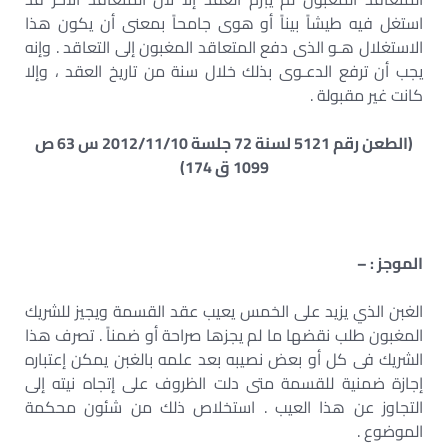
استغل فيه طيشاً بيناً أو هوى جامحاً بمعنى أن يكون هذا
الاستغلال هـو الذى دفع المتعاقد المغبون إلى التعاقد . وإنه
يجب أن ترفع الدعـوى بذلك خلال سنة من تاريخ العقد ، وإلا
كانت غير مقبولة .
(الطعن رقم 5121 لسنة 72 جلسة 2012/11/10 س 63 ص
1099 ق 174)
الموجز : –
الغبن الذي يزيد على الخمس يعيب عقد القسمة ويجيز للشريك
المغبون طلب نقضها ما لم يجزها صراحة أو ضمناً . تصرف هذا
الشريك فى كل أو بعض نصيبه بعد علمه بالغبن يمكن إعتباره
إجازة ضمنية للقسمة متى دلت الظروف على إتجاه نيته إلى
التجاوز عن هذا العيب . استخلاص ذلك من شئون محكمة
الموضوع .