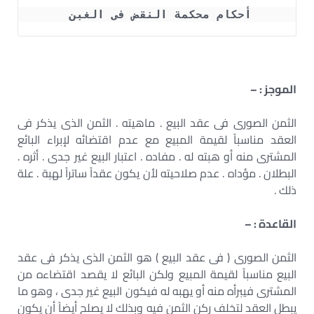
أحكام محكمة النقض فى الغبن 
الموجز : –
الثمن الصورى فى عقد البيع . ماهيته . الثمن الذى يذكر فى
العقد مناسباً لقيمة المبيع مع عدم اقتضائه لإبراء البائع
المشترى منه أو هبته له . مفاده . اعتبار البيع غير جدى . أثره .
البطلان . مؤداه . عدم صلاحيته لأن يكون عقداً ساتراً لهبة . علة
ذلك .
القاعدة : –
الثمن الصورى ( فى عقد البيع ) هو الثمن الذى يذكر فى عقد
البيع مناسباً لقيمة المبيع ولكن البائع لا يقصد اقتضاءه من
المشترى فيبرأه منه أو يهبه له فيكون البيع غير جدى ، وهو ما
يبطل العقد لتخلف ركن الثمن فيه وبذلك لا يصلح أيضاً أن يكون