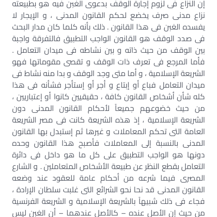
إن النزاع فى لزوم إجارة الوقف بدعوى الغبن فيه هو بطبيعته
نزاع مدنى صرف يخضع لحكم القانون المدنى ، و الإيجار لا
يفسده الغبن فى هذا القانون . ذلك بأنه كلما كان مدار البحث
فى صدد الوقف هو القانون الواجب التطبيق فالتفرقة واجبة
بين الوقف من حيث ذاته و بين نشاطه فى ميدان التعامل .
فأما المرجع فى تعرف ذات الوقف و تقصى مقوماتها فهو
الشريعة الإسلامية ، و أما متى وجد الوقف و بدا منه نشاط فى
ميدان التعامل فباع أو إبتاع و أجر أو إستأجر فشأنه فى هذا
كله شأن أشخاص القانون كافة ، حقيقيين كانوا أو إعتباريين ،
من حيث خضوعهم جميعاً لأحكام القانون المدنى دون
الشريعة الإسلامية ، إذ هذه الشريعة كانت فى مصر الشريعة
العامة التى تحكم المعاملات و غيرها ثم إستبدل بها القانون
المدنى بالنسبة إلى المعاملات فأصبح هذا القانون وحده
دونها هو الواجب التطبيق على كل ما هو داخل فى دائرة
التعامل بقطع النظر عن طبيعة الأشخاص المتعاملين . و الشارع
المصرى فيما شرعه من أحكام عامة للعقود عند وضعه
القانون المدنى قد نحا نحو الشرائع التى غلبت سلطان الإرادة ،
فجاء فى ذلك شبيهاً بالشريعة الإسلامية و الشريعة الفرنسية
من حيث إن الأصل عنده – كالأصل عندهما – أن الغبن ليس