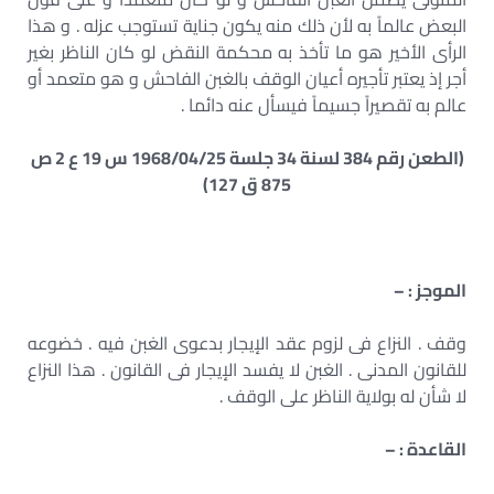
البعض عالماً به لأن ذلك منه يكون جناية تستوجب عزله . و هذا
الرأى الأخير هو ما تأخذ به محكمة النقض لو كان الناظر بغير
أجر إذ يعتبر تأجيره أعيان الوقف بالغبن الفاحش و هو متعمد أو
عالم به تقصيراً جسيماً فيسأل عنه دائما .
(الطعن رقم 384 لسنة 34 جلسة 1968/04/25 س 19 ع 2 ص
875 ق 127)
الموجز : –
وقف . النزاع فى لزوم عقد الإيجار بدعوى الغبن فيه . خضوعه
للقانون المدنى . الغبن لا يفسد الإيجار فى القانون . هذا النزاع
لا شأن له بولاية الناظر على الوقف .
القاعدة : –