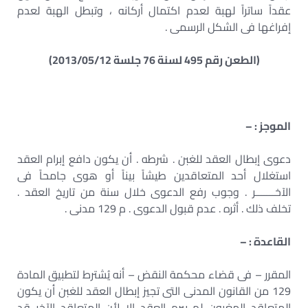
عقداً ساتراً لهبة لعدم اكتمال أركانه ، وتبطل الهبة لعدم
إفراغها فى الشكل الرسمى .
(الطعن رقم 495 لسنة 76 جلسة 2013/05/12)
الموجز : –
دعوى إبطال العقد للغبن . شرطه . أن يكون دافع إبرام العقد
استغلال أحد المتعاقدين طيشاً بيناً أو هوى جامحاً فى
الآخـــــــر . وجوب رفع الدعوى خلال سنة من تاريخ العقد .
تخلف ذلك . أثره . عدم قبول الدعوى . م 129 مدنى .
القاعدة : –
المقرر – فى قضاء محكمة النقض – أنه يُشترط لتطبيق المادة
129 من القانون المدنى التى تجيز إبطال العقد للغبن أن يكون
المتعاقد المغبون لم يبرم العقد إلا لأن المتعاقد الآخر قد