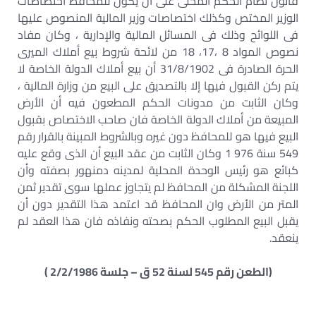
قانون نظام الحكم المحلى على أن يكون للمحافظ اختصاصات
الوزير المختص وكذلك اختصاصات وزير المالية المنصوص عليها
فى اللوائح وذلك فى المسائل المالية والإدارية ، وكان مفاد
نصوص المواد 8 ،17، 18 من لائحة شروط بيع أملاك الميرى
الحرة الصادرة فى 31/8/1902 أن بيع أملاك الدولة الخاصة لا
يتم ركن القبول فيها إلا بالتصديق على البيع من وزارة المالية ،
وكان الثابت من مدونات الحكم المطعون فيه أن الأرض
المبيعة من أملاك الدولة الخاصة فان صاحب الاختصاص بقبول
البيع فيها هو للمحافظ دون غيره وبالشروط المبينة بالقرار رقم
549 سنة 976 1 وكان الثابت من عقد البيع أن الذى وقع عليه
كبائع هو رئيس الوحدة المحلية لمدينه دمنهور بصفته وأن
اللجنة المشكلة من المحافظ لم يتجاوز عملها سوى تقدير ثمن
المتر من الأرض وان المحافظ قد اعتمد هذا التقدير دون أن
يقبل البيع المطلوب الحكم بصحته ونفاذه فان هذا العقد لم
ينعقد.
(الطعن رقم 545 لسنة 52 ق – جلسة 2/2/1986 )