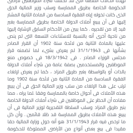
لهذه الحالات المظنة التى قد تكتنف شراء الموظفين لأراضى
الحكومة الخاصة بطريق الممارسة وسلب وزير المالية الحق
الذى كانت تخوله إياه الفقرة السادسة من المادة الثانية المشار
إليها فى أن يبيع أملاك الدولة الخاصة بطريق الممارسة بغير
قيد إلا من تقديره . كما يبين من الأحكام السابق الإشارة إليها
من ناحية أخرى أنه بالنسبة للاسثناءات التسعة التى لم ينص
عليها بالمادة الثانية من لائحة سنة 1902 أن القرار الصادر
بشأنها فى 31/1/1943 لم يعرض بشىء لما تضمنه قرار
مجلس الوزراء الصادر . فى 18/3/1942 فى خصوص منع
الموظفين والمستخدمين بصفة عامة من شراء أملاك الدولة
بالذات أو بالواسطة بغير طريق المزاد ، كما لم يعرض لإلغاء
الفقرة السادسة من المادة الثانية من لائحة سنة 1902 وما
ترتب على هذا الإلغاء من سلب وزير المالية الحق فى أن يبيع
هذه الأملاك فى أحوال خاصة بالممارسة وفقا .لما يراه ، مما
مفاده أن الحظر على الموظفين فى شراء أملاك الدولة الخاصة
بنير طريق المزاد وسلب السلطة التقديرية لوزير المالية فى أن
يبيع هذه الأملاك بطريق الممارسة قد ظلا قائمين . وأن كل
ما ترخص فيه قرار 31/1/1943 هو أنه خول وزارة المالية حقا
مقيدا فى بيع بعض أنواع من الأراضى المملوكة للحكومة