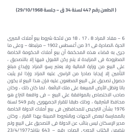
( الطعن رقم 447 لسنة 34 ق – جلسة 29/10/1968)
6 – مفاد المراد 8 ، 17 ، 18 من لائحة شروط بيع أملاك الميرى
الحرة ،الصادرة فى 31 من أغسطس 1902 – مرتبطة – وعلى ما
جرى به قضاء هذه المحكمة أن بيع أملاك الحكومة الخاصة
المطروحة فى المزايدة لا يتم ركن القبول فيها إلا بالتصديق ،
على البيع من وزارة المالية ولا يعتبر رسو المزاد وإيداع مبلغ
التأمين إلا إيجابا صادرا من الراسى عليه المزاد وإذا لم يثبت
حصول تصديق على البيع المطعون عليه فإن هذا البيع لا يكون
باتا وتظل الأرض المبيعة على ملك البائعة . لما كان ذلك ، وكان
صاحب الاختصاص بالموافقة علي البيع – فى واقعة النزاع هو
محافظ الشرقية ، وذلك طبقا للقرار الجمهورى رقم 549 لسنة
1976 بشأن الترخيص للمحافظين فى بيع أملاك الدولة الخاصة
بالممارسة لبعض الجهات وبالشروط المبينة بهذا القرار ، وكان
مدير الإسكان ليس بنائب عن الدولة فى التصديق على البيع ولم
يتضمن الكتاب الدورى الصادر رقم – 643 بتارتخ23/4/1977