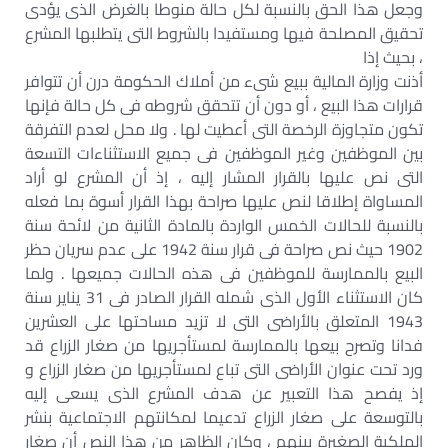
وجعل هذا الحق بالنسبة لكل حالة منوطا بالغرض الذى يؤدى
تحقيق المصلحة فيها ومستفيدا بالشروط التى يتطلبها المشرع
، بحيث إذا
أذنت وزارة المالية ببيع شىء من أملاك الحكومة درن أن تتوافر
قرارات هذا البيع ، أو دون أن تتحقق شروطه فى كل حالة فإنها
تكون متجاوزة الرخصة التى أعطيت لها . ولا محل لعدم التفرقة
بين الموظفين وغير الموظفين فى جميع الاستثناءات التسعة
التى نص عليها بالقرار المشار إليه ، إذ أن المشرع لو أراد
المساواة إطلاقا لنص عليها صراحة بهذا القرار أسوة بما فعله
بالنسبة للحالات الخمس الواردة بالمادة الثانية من لائحة سنة
1902 حيث نص صراحة فى قرار سنة 1942 على عدم سريان حظر
البيع بالممارسة للموظفين فى هذه الحالات جميعها . ولما
كان الاستثناء الأول الذى شمله القرار الصادر فى 31 يناير سنة
1943 المتعلق بالأراضى التى لا تزيد مساحتها على العشرين
فدانا وتصرح بيعها بالممارسة لمستأجريها من صغار الزراع قد
ورد تحت عنوان الأراضى التى تباع لمستأجريها من صغار الزراع و
إذ يفصح هذا التعبير عن هدف المشرع الذى يسعى إليه
بالتوسعة على صغار الزراع تدعيما لمكانتهم الاجتماعية بنشر
الملكية الصغيرة بينهم ، وكان الظاهر من هذا النص أن صغار