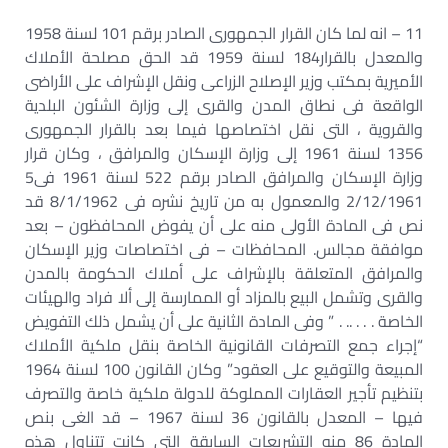
11 – انه لما كان القرار الجمهورى الصادر برقم 101 لسنة 1958
والمعدل بالقرار184 لسنة 1959 قد الحق مصلحة الأملاك
الأميرية بمكتب وزير الإصلاح الزراعى ونقل الإشراف على الأراضى
الواقعة فى نطاق المدن والقرى إلى وزارة الشئون البلدية
والقروية ، التى نقل اختصاصها فيما بعد بالقرار الجمهورى
1356 لسنة 1961 إلى وزارة الإسكان والمرافق ، وكان قرار
وزارة الإسكان والمرافق الصادر برقم 522 لسنة 1961 فى5
2/12/1961 والمعمول به من تاريخ نشره فى 8/1/1962 قد
نص فى المادة الأولى منه على أن يفوض المحافظون – بعد
موافقة مجالس. المحافظات – فى اختصاصات وزير الإسكان
والمرافق المتعلقة بالإشراف على أملاك الحكومة بالمدن
والقرى وتشمل البيع بالمزاد أو الممارسة إلى ألا فراد والهيئات
الخاصة . . . .. . ” وفى المادة الثانية على أن يشمل ذلك التفويض
“إجراء جمع التصرفات القانونية الخاصة بنقل ملكية الأملاك
المبيعة والتوقيع على العقود” وكان القانون 100 لسنة 1964
بتنظيم تأجير العقارات المملوكة للدولة ملكية خاصة والتصرف
فيها – المعدل بالقانون 36 لسنة 1967 – قد الغى بنص
المادة 86 منه التشريعات السابقة التى كانت تتناول هذه