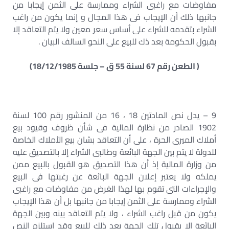
مفاوضات مع راغبى الشراء وممارسة على الثمن إيجابا من
جانبها ذلك أن الإيجاب فى هذا المجال و إنما يكون من راغب
الشراء بتقدمه للشراء على أساس سعر معين ولا يتم التعاقد إلا
بقبول الحكومة بعد ذك للبيع على النحو السالف البيان .
( الطعن رقم 67 لسنة 55 ق – جلسة 18/12/1985)
9 – يدل نص المادتين 18 ، 16 من المنشور رقم 100 لسنة
1902 الصادر من نظارة المالية فى شأن ظروف وقيود بيع
أملاك الميرى الحرة ، على أن التعاقد بشان بيع الأملاك الخاصة
للدولة لا يتم بين الجهة البائعة وطالبى الشراء إلا بالتصديق عليه
من وزارة المالية إذ أن هذا التصديق هو القبول بالبيع ممن
يملكه ولا يعتبر إعلان الجهة البائعة عن رغبتها فى البيع
والإجراءات التى تقوم بها لهذا الغرض من مفاوضات مع راغبى
الشراء وممارسة على الثمن إيجابا من جانبها بل أن هذا الإيجاب
يكون من قبل راغب الشراء ، ولا يتم التعاقد بينه وبين الجهة
البائعة إلا بقبول تلك الجهة بعد ذلك للبيع وقد استلزم النص