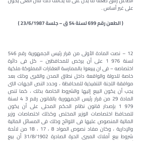
الطاعن رفق طعنه ما يدل على ما يخالف ذلك فان النعى يكون
على غير أساس .
( الطعن رقم 699 لسنة 54 ق – جلسة 23/6/1987 )
12 – نصت المادة الأولى من قرار رئيس الجمهورية رقم 546
لسنة 976 1 على أن يرخص للمحافظين – كل فى دائرة
اختصاصه – فى ان يبيعوا بالممارسة العقارات المملوكة ملكية
خاصة للدولة والواقعة داخل نطاق المدن والقرى وذلك بعد
موافقة اللجنة التنفيذية للمحافظة ، وحدد النص الجهات التى
يجب أن يكون البيع إليها والشروط الخاصة بذلك ، كما تنص
المادة 29 من قرار رئيس الجمهورية بالقانون رقم 3 4 لسنة
979 1 بإصدار قانون نظام الحكم المحلى على أن يكون
للمحافظ اختصاصات الوزير المختص وكذلك اختصاصات وزير
المالية المنصوص عليها فى اللوائح وذلك فى المسائل المالية
والإدارية ، وكان مفاد نصوص المواد 8 ، 17 ، 18 من لائحة
شروط بيع أملاك الميرى الحرة الصادرة 31/8/1902 أن بيع