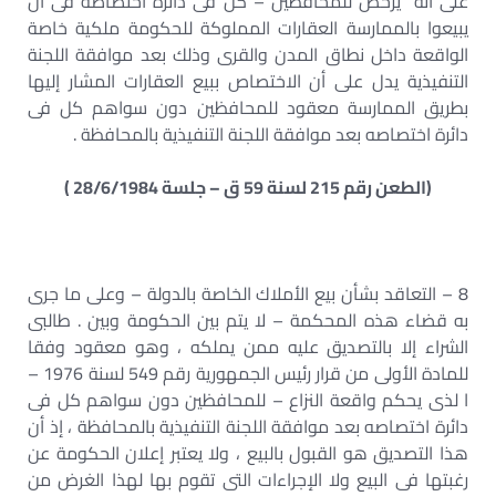
على أنه “يرخص للمحافظين – كل فى دائرة اختصاصه فى أن
يبيعوا بالممارسة العقارات المملوكة للحكومة ملكية خاصة
الواقعة داخل نطاق المدن والقرى وذلك بعد موافقة اللجنة
التنفيذية يدل على أن الاختصاص ببيع العقارات المشار إليها
بطريق الممارسة معقود للمحافظين دون سواهم كل فى
دائرة اختصاصه بعد موافقة اللجنة التنفيذية بالمحافظة .
(الطعن رقم 215 لسنة 59 ق – جلسة 28/6/1984 )
8 – التعاقد بشأن بيع الأملاك الخاصة بالدولة – وعلى ما جرى
به قضاء هذه المحكمة – لا يتم بين الحكومة وبين . طالبى
الشراء إلا بالتصديق عليه ممن يملكه ، وهو معقود وفقا
للمادة الأولى من قرار رئيس الجمهورية رقم 549 لسنة 1976 –
ا لذى يحكم واقعة النزاع – للمحافظين دون سواهم كل فى
دائرة اختصاصه بعد موافقة اللجنة التنفيذية بالمحافظة ، إذ أن
هذا التصديق هو القبول بالبيع ، ولا يعتبر إعلان الحكومة عن
رغبتها فى البيع ولا الإجراءات التى تقوم بها لهذا الغرض من