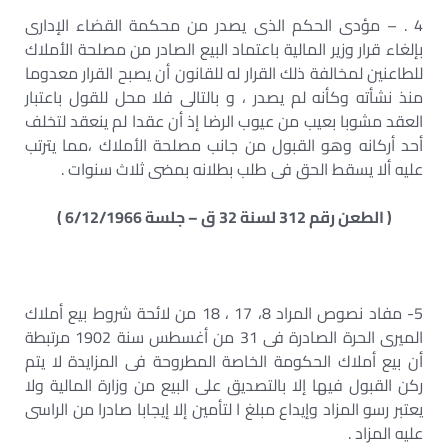
4 . – مؤدى الحكم الذى يصدر من محكمة القضاء الإدارى
بإلغاء قرار وزير المالية باعتماد البيع الصادر من مصلحة الأملاك
للطاعنين لمخالفة ذلك القرار له للقانون أن يصبح القرار معدوما
منذ نشأته وكأنه لم يصدر ، و بالتالى فلا محل للقول باعتبار
العقد مشوبا بعيب من عيوب الرضا إذ أن عقدا لم ينعقد لتخلف
أحد أركانه وهو القبول من جانب مصلحة الأملاك ،مما يترتب
عليه ألا يسقط الحق فى طلب بطلانه بمضى ثلاث سنوات .
( الطعن رقم 312 لسنة 32 ق – جلسة 6/12/1966 )
5- مفاد نصوص المراد 8، 17 ، 18 من لائحة شروط بيع أملاك
الميرى الحرة الصادرة فى 31 من أغسطس سنة 1902 مرتبطة
أن بيع أملاك الحكومة الخاصة المطروحة فى المزايدة لا يتم
ركن القبول فيها إلا بالتصديق على البيع من وزارة المالية ولا
يعتبر رسو المزاد وإيداع مبلغ ا لتأمين إلا إيجابا صادرا من الراسى
عليه المزاد .