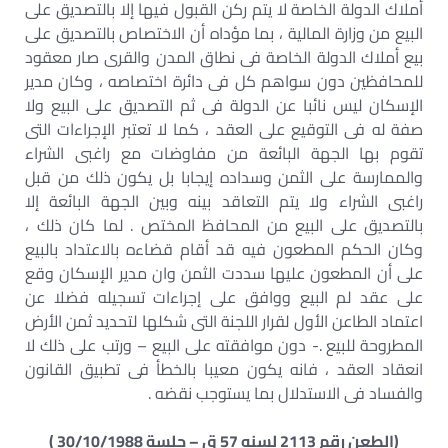
أملاك الدولة الخاصة لا يتم ركن القبول فيها إلا بالتصديق على
البيع من وزارة المالية ، بما مؤداه أن الاختصاص بالتصديق على
بيع أملاك الدولة الخاصة فى نطاق المدن والقرى صار معقود
للمحافظين دون سواهم كل فى دائرة اختصاصه ، وكان مدير
الإسكان ليس نائبا عن الدولة فى ثم التصديق على البيع ولا
صفة له فى التوقيع على العقد ، كما لا تعتبر الإجراءات التى
تقوم بها الجهة البائعة من مفاوضات مع راغبى الشراء
والممارسة على الثمن وسداده إيجابا بل يكون ذلك من قبل
راغبى الشراء ولا يتم التعاقد بينه وبين الجهة البائعة إلا
بالتصديق على البيع من المحافظ المختص . لما كان ذلك ،
وكان الحكم المطعون فيه قد أقام قضاءه بالاعتداد بالبيع
على أن المطعون عليها سددت الثمن وان مدير الإسكان وقع
على عقد لم البيع ووافق على إجراءات تسجيله فضلا عن
اعتماد الطاعن الأول لقرار اللجنة التى شكلها لتحديد ثمن الأرض
المطروحة للبيع .- دون موافقته على البيع – ورتب على ذلك لا
انعقاد العقد ، فانه يكون معيبا بالخطأ فى تطبيق القانون
والفساد فى الاستدلال بما يستوجب نقضه .
(الطعن رقم 2113 لسنه 57 ق – جلسة 30/10/1988 )