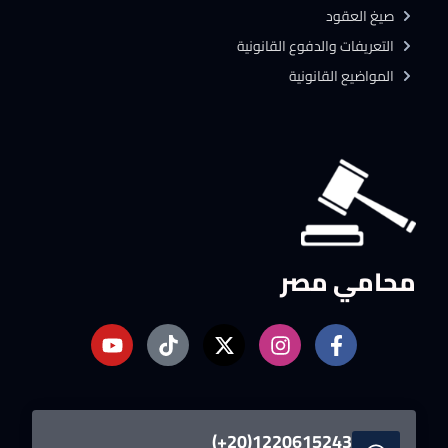
صيغ العقود
التعريفات والدفوع القانونية
المواضيع القانونية
محامي مصر
1220615243(20+)