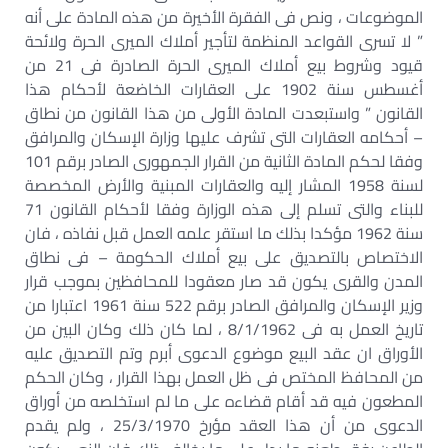
الموضوعات ، ونص فى الفقرة الأخيرة من هذه المادة على أنه
” لا تسرى القواعد المنظمة لتأجير أملاك الميرى الحرة ولائحة
قيود وشروط بيع أملاك الميرى الحرة الصادرة فى 21 من
أغسطس سنة 1902 على العقارات الخاضعة لأحكام هذا
القانون ” واستبعدت المادة الأولى من هذا القانون من نطاق
– أحكامه العقارات التى تشرف عليها وزارة الإسكان والمرافق
وفقا لحكم المادة الثانية من القرار الجمهورى الصادر برقم 101
لسنة 1958 المشار إليه والعقارات المبنية والأرض المخصصة
للبناء والتى تسلم إلى هذه الوزارة وفقا لأحكام القانون 71
سنة 1962 مؤكدا بذلك ما استقر علمه العمل قبل نفاذه ، فان
الاختصاص بالتصديق على بيع أملاك الحكومة – فى نطاق
المدن والقرى يكون قد صار معقودا للمحافظين بموجب قرار
وزير الإسكان والمرافق الصادر برقم 522 سنة 1961 اعتبارا من
تاريخ العمل به فى 8/1/1962 ، لما كان ذلك وكان البين من
الأوراق ان عقد البيع موضوع الدعوى أبرم وتم التصديق عليه
من المحافظ المختص فى ظل العمل بهذا القرار ، وكان الحكم
المطعون فيه قد أقام قضاءه على ما لم استخلصه من أوراق
الدعوى من أن هذا العقد مؤرخ 25/3/1970 ، ولم يقدم