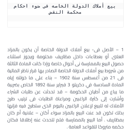
 بيع أملاك الدولة الخاصه فى ضوء احكام 
محكمة النقض
1 – الأصل فى- بيع أملاك الدولة الخاصة أن يكون بالمزاد
العلنى أو بعطاءات داخل مظاريف مختومة ويجوز استثناء
حصول البيع بالممارسة نى أحوال خاصة وإذا كانت المادة الثالثة
من شروط بيع أملاك الدولة الخاصة الصادر بها قرار ناظر المالية
فى 21 من أغسطس سنة 1902 – بناء على ما خولته إياه
المادة السادسة في دكريتو 3 فبراير سنة 1892 الخاص بضريبة
ما يباع من أطيان الحكومة – قد تحدثت عن طلبات الشراء
وأشارت إلى كثرة الراغبين ومراعاة الطلبات فى ترتيب طرح
الأملاك له للبيع لإعلان الراغبين باليوم الذى ستطرح فيه فإنها
بذلك تكون قد عنت البيع بالمزاد سواء أكان – علانية أم كان
بمظاريف . أما البيع بالممارسة فلم تتحدث عنه إطلاقا فكان
حكمه متروكا للقواعد العامة .