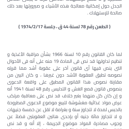
الجدل حول إمكانية معالجة هذه الأشياء و صيرورتها بعد ذلك
صالحة للإستهلاك .
( الطعن رقم 78 لسنة 44 ق ، جلسة 1974/2/17 )
لما كان القانون رقم 10 لسنة 1966 بشأن مراقبة الأغذية و
تنظيم تداولها قد نص فى المادة 19 منه على أنه فى الأحوال
التى ينص فيها أى قانون آخر على عقوبة أشد مما قررته
نصوصه تطبق العقوبة الأشد دون غيرها ، و كان البين من
مقارنة نصوص هذا القانون المطبق على واقعة الدعوى
بنصوص قانون قمع الغش و التدليس رقم 48 لسنة 1941 أنه
و إن كان كل منهما بغير خلاف قد نص على معاقبة مرتكب
عرض مواد غذائية مغشوشة للبيع موضوع الدعوى المطروحة
بالحبس لمدة لا تتجاوز سنة و بغرامة لا تقل عن خمسة جنيهات
و لا تتجاوز مائة جنيه أو بإحدى هاتين العقوبتين فضلاً عن
وجوب مصادرة المواد موضوع الجريمة ، إلا أنه و قد نص