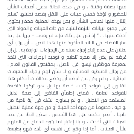
فيها بصفة وقتية ، و فى هذه الحالة يدعى أصحاب الشأن
للحضور و تؤخذ خمس عينات على الأقل بقصد تحليلها تسلم
إثنتان منها لصاحب الشأن و يحرر بهذه العملية محضر يحتوى
على جميع البيانات اللازمة للتثبت من ذات العينات و المواد التى
أخذت منها … ” إذ نص على ذلك فإنه لم يقصد – جرياً على ما
سار القضاء فى البلاد المأخوذ عنها هذا النص – أن يرتب أى
بطلان على عدم إتباع إجراء بعينه من الإجراءات الواردة به . بل إن
غرضه لم يكن إلا مجرد تنظيم و توحيد الإجراءات التى تتخذ
بمعرفة موظفين ليسوا فى الأصل ، بمقتضى القانون العام ،
من رجال الضبطية القضائية و لا شأن لهم بإجراء التحقيقات
الجنائية ، و لم يكن من غرضه أن يخضع مخالفات أحكام هذا
القانون إلى قواعد إثبات خاصة بها بل هو تركها خاضعة
للقواعد العامة . فمتى إطمأن القاضى إلى صحة الدليل
المستمد من التحليل ، و لم يساوره الشك فى أية ناحية من
نواحيه ، خصوصاً من جهة أخذ العينة أو من جهة عملية التحليل
ذاتها ، أصدر حكمه على هذا الأساس . بغض النظر عن عدد
العينات التى أخذت ، و بلا إعتبار لما يثيره الدفاع عن المتهم
بشأن العينات . أما إذا وقع فى نفسه أى شك فهو بطبيعة