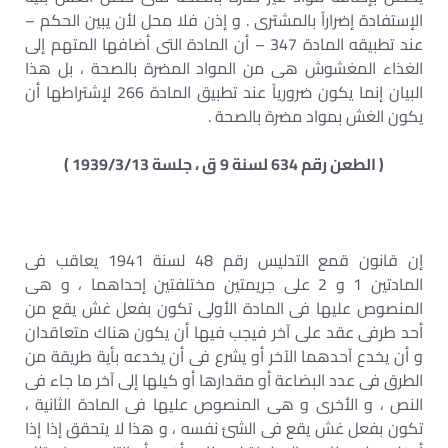
الإستفادة إضراراً بالمشترى . و إذن فلا محل لأن يبين الحكم –
عند تطبيقه المادة 347 – أن المادة التى أضافها المتهم إلى
الغذاء المغشوش هى من المواد المضرة بالصحة ، بل هذا
البيان إنما يكون ضرورياً عند تطبيق المادة 266 لإشتراطها أن
يكون الغش بمواد مضرة بالصحة .
( الطعن رقم 634 لسنة 9 ق ، جلسة 1939/3/13 )
إن قانون قمع التدليس رقم 48 لسنة 1941 يعاقب فى
المادتين 1 و 2 على جريمتين مختلفتين إحداهما ، و هى
المنصوص عليها فى المادة الأولى تكون بفعل غش يقع من
أحد طرفى عقد على آخر فيجب فيها أن يكون هناك متعاقدان
و أن يخدع آحدهما الآخر أو يشرع فى أن يخدعه بأية طريقة من
الطرق فى عدد البضاعة أو مقدارها أو كيلها إلى آخر ما جاء فى
النص ، و الأخرى و هى المنصوص عليها فى المادة الثانية ،
تكون بفعل غش يقع فى الشئ نفسه ، و هذا لا يتحقق إذا إذا