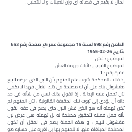
الحال لا يقيم فى قضائه أى وزن للعينات و لا للتحليل .
الطعن رقم 598 لسنة 15 مجموعة عمر 6ع صفحة رقم 653
بتاريخ 26-02-1945
الموضوع : غش
الموضوع الفرعي : اثبات جريمة الغش
فقرة رقم : 1
إذ قالت المحكمة بثبوت علم المتهم بأن اللبن الذى عرضه للبيع
مغشوش بناء على أن له مصلحة فى ذلك الغش فهذا لا يكفى
لأن تحمل عليه الإدانة . إذ القول بذلك ليس من شأنه فى حد
ذاته أن يؤدى إلى ثبوت تلك الحقيقة القانونية ، لأن المتهم لم
تكن تهمته أنه هو الذى غش اللبن حتى يصح فى حقه القول
بأنه فعل فعلته لتحقيق مصلحة له بل تهمته هى عرض لبن
مغشوش للبيع ، و هذه الفعلة يصح فى العقل أن تكون
المصلحة المبتغاة منها لا للمتهم بها بل لغيره على حسابه هو