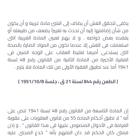
يكفى لتحقق الغش أن يضاف إلى الشئ مادة غريبة و أن يكون
من شأن إضافتها إليه أن تحدث به تغييراً يضعف من طبيعته أو
يفقده بعض خواصه . و لا يهم تعيين المادة الغريبة التى
استعملت فى الغش إلا عندما تكون من المواد الضارة بالصحة
التى يستدعى أمرها تغليظ العقاب على الوجه المبين فى
الفقرة الأخيرة من المادة الثانية من القانون رقم 48 لسنة
1941 أما عند تطبيق الفقرة الأولى من تلك المادة فلا يلزم .
( الطعن رقم 844 لسنة 21 ق ، جلسة 1951/10/8 )
إن المادة التاسعة من القانون رقم 48 لسنة 1941 تنص على
أنه ” لا تطبق أحكام المادة 55 من قانون العقوبات على عقوبة
الغرامة فى الأحوال المنصوص عليها فى هذا القانون ” . و إذن
فمتى كان الحكم قد دان المتهم بأنه ” خدع المجنى عليه