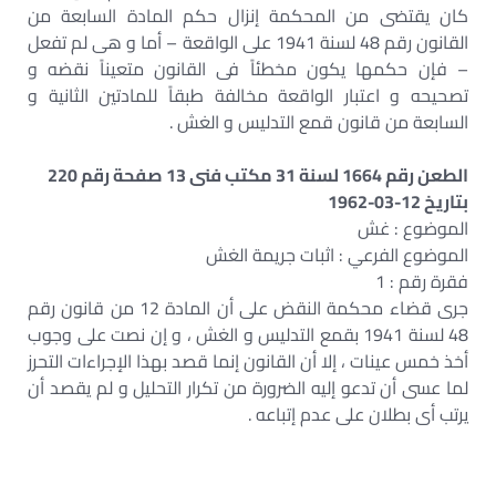
كان يقتضى من المحكمة إنزال حكم المادة السابعة من
القانون رقم 48 لسنة 1941 على الواقعة – أما و هى لم تفعل
– فإن حكمها يكون مخطئاً فى القانون متعيناً نقضه و
تصحيحه و اعتبار الواقعة مخالفة طبقاً للمادتين الثانية و
السابعة من قانون قمع التدليس و الغش .
الطعن رقم 1664 لسنة 31 مكتب فنى 13 صفحة رقم 220
بتاريخ 12-03-1962
الموضوع : غش
الموضوع الفرعي : اثبات جريمة الغش
فقرة رقم : 1
جرى قضاء محكمة النقض على أن المادة 12 من قانون رقم
48 لسنة 1941 بقمع التدليس و الغش ، و إن نصت على وجوب
أخذ خمس عينات ، إلا أن القانون إنما قصد بهذا الإجراءات التحرز
لما عسى أن تدعو إليه الضرورة من تكرار التحليل و لم يقصد أن
يرتب أى بطلان على عدم إتباعه .