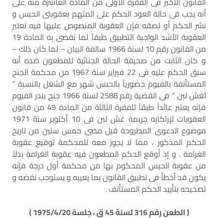
القانون الأخير فى الفقرة الأولى من المادة العاشرة منه على
أنه يجب فى حالة العود الحكم على المتهم بعقوبتى الحبس و
نشر الحكم أو لصقه فإن العقوبة المنصوص عليها فيه تعتبر
العقوبة الأشد الواجبة التطبيق طبقاً لما تقضى به المادة 19
من القانون رقم 10 لسنة 1966 سالفة البيان – لما كان ذلك –
و كان الثابت من صحيفة الحالة الجنائية للمطعون ضده أنه
سبق الحكم عليه فى 22 فبراير سنة 1967 من محكمة الجنح
المستأنفة بالفيوم حضورياً بالحبس شهر مع الشغل بالنسبة ”
لغش لبن ” فى القضية رقم 2588 لسنة 1966 جنح بندر الفيوم
فإنه يعتبر عائداً طبقاً للفقرة الثالثة من المادة 49 من قانون
العقوبات لإرتكابه جريمة غش لبن فى 10 أكتوبر سنة 1971
موضوع الدعوى المطروحة قبل مضى خمس سنين من تاريخ
الحكم المذكور ، مما لا يجوز معه للمحكمة توقيع عقوبة
الغرامة . و إذ أوقع الحكم المطعون فيه عقوبة الغرامة بدلاً
من عقوبة الحبس المحكوم بها من محكمة أول درجة فإنه
يكون قد أخطأ فى تطبيق القانون بما يعيبه و يستوجب نقضه و
تصحيحه بتأييد الحكم المستأنف .
( الطعن رقم 316 لسنة 45 ق ، جلسة 1975/4/20 )