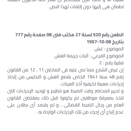
تطمئن هى إليها دون إلتفات لهذا النص .
الطعن رقم 520 لسنة 27 مكتب فنى 08 صفحة رقم 777
بتاريخ 08-10-1957
الموضوع : غش
الموضوع الفرعي : اثبات جريمة الغش
فقرة رقم : 2
إن غرض الشارع مما نص عليه فى المادتين 11 ، 12 من القانون
رقم 48 سنة 1941 الخاص بقمع الغش و التدليس من إتخاذ
إجراءات معينة لكيفية أخذ العينات
و تحرير المحاضر وقت الضبط هو تنظيم و توحيد الإجراءات التى
تتخذ بمعرفة موظفين لم يكونوا قبل ذلك بمقتضى القانون
العام من رجال الضبط القضائى ، و لم يقصد أى بطلان على
عدم إتباع أى إجراء من تلك الإجراءات الواردة به .