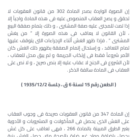
إن الصورة الواردة بصدر المادة 302 من قانون العقوبات لا
تحقق و يصح العقاب المنصوص عليه فى هذه المادة واجباً إلا
إذا تمت للمجنى عليه صفة المشترى ، و ذلك بتمام صفقة البيع
، لأن القانون لا يعاقب فى هذه الصورة إلا ” من يغش
المشترى ” . فإذا ظهر الغش أثناء الإجراءات التى يتوقف عليها
تمام التعاقد ، و إستحال إتمام الصفقة بظهور ذلك الغش كان
الأمر شروعاً فقط فى إرتكاب الجريمة و لم يبق محل للعقاب ،
لأن الشروع فى الجنح لا عقاب عليه إلا بنص صريح ، و لا نص على
العقاب فى المادة سالفة الذكر .
( الطعن رقم 15 لسنة 6 ق ، جلسة 1935/12/2 )
إن المادة 347 من قانون العقوبات صريحة فى وجوب العقاب
على الغش الذى يحصل فى المأكولات و المشروبات و الأدوية
بغير الطرق المبينة بالمادة 266 ، فهى تعاقب على كل غش
يحصل بإضافة مواد غير ضارة بالصحة متى حصل الغش بنية