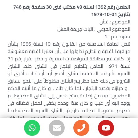
الطعن رقم 1392 لسنة 49 مكتب فنى 30 صفحة رقم 746
بتاريخ 01-10-1979
الموضوع : غش
الموضوع الفرعي : اثبات جريمة الغش
فقرة رقم : 1
تنص المادة السادسة من القانون رقم 10 لسنة 1966 بشأن
مراقبة الأغذية و تنظيم تداولها على أن تعتبر الأغذية مغشوشة
إذا كانت غير مطابقة للمواصفات المقررة و حظر القرار رقم 71
لسنة 1971 الخاص بتنظيم الإتجار فى الشاى خلط الشاى
الأسود بأنواعه المختلفة بشاى أخضر أو بأية مادة أخرى أو
الشروع فى ذلك كما حظر بيع الشاى مخلوطاً على النحو السابق
. و حيازته بقصد الإتجار . لما كان ذلك ، و كان ما أثبته الحكم
المطعون فيه من إضافة قشر عدس إلى الشاى المضبوط لم
يوجه إليه أى عيب و كان هذا وحده يكفى لحمل قضائه فى
خصوص تحقق الخلط المحظور فى الشاى الأسود المضبوط بما
يضحى معه البحث فى المواصفات عديم الجدوى ، لما كان
ذلك ، و كان مفاد إلتفات الحكم عن قول الطاعن أن باكوات
الشاى المضبوطة لإستعماله الشخصى و أنه إشتراها من