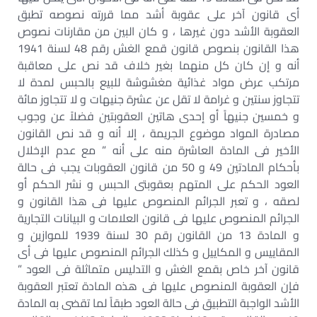
أى قانون آخر على عقوبة أشد مما قررته نصوصه تطبق
العقوبة الأشد دون غيرها ، و كان البين من مقارنات نصوص
هذا القانون بنصوص قانون قمع الغش رقم 48 لسنة 1941
أنه و إن كان كل منهما بغير خلاف قد نص على معاقبة
مرتكب عرض مواد غذائية مغشوشة للبيع بالحبس لمدة لا
تتجاوز سنتين و غرامة لا تقل عن عشرة جنيهات و لا تتجاوز مائة
و خمسين جنيهاً أو إحدى هاتين العقوبتين فضلاً عن وجوب
مصادرة المواد موضوع الجريمة ، إلا أنه و قد نص القانون
الأخير فى المادة العاشرة منه على أنه ” مع عدم الإخلال
بأحكام المادتين 49 و 50 من قانون العقوبات يجب فى حالة
العود الحكم على المتهم بعقوبتى الحبس و نشر الحكم أو
لصقه ، و تعبر الجرائم المنصوص عليها فى هذا القانون و
الجرائم المنصوص عليها فى قانون العلامات و البيانات التجارية
و المادة 13 من القانون رقم 30 لسنة 1939 للموازين و
المقاييس و المكاييل و كذلك الجرائم المنصوص عليها فى أى
قانون آخر خاص بقمع الغش و التدليس متماثلة فى العود ”
فإن العقوبة المنصوص عليها فى هذه المادة تعتبر العقوبة
الأشد الواجبة التطبيق فى حالة العود طبقاً لما تقضى به المادة