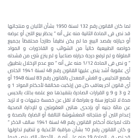
لما كان القانون رقم 132 لسنة 1950 بشأن الألبان و منتجاتها
قد نص فى المادة الثانية منه على أنه ” يحظر بيع اللبن أو عرضه
أو حيازته بقصد البيع ما لم يكن نظيفاً طازجاً محتفظاً بجميع
خواصه الطبيعية خالياً من الشوائب و القاذورات و المواد
الملوثة و لم ترفع درجة حرارته صناعياً و لم ينزع شئ من قشدته
” و نص فى المادة 1/12 منه على أنه ” مع عدم الإخلال بتطبيق
أى عقوبة أشد ينص عليها القانون رقم 48 لسنة 1941 الخاص
بقمع التدليس و الغش المعدل بالقانون رقم 83 لسنة 1948 أو
أى قانون آخر يعاقب كل من إرتكبت مخالفة لأحكام المواد 1 و
2 و 3 و 9 و القرارات الصادرة بتنفيذها مع علمه بذلك بالحبس
مدة لا تتجاوز سنة و بغرامة لا تقل عن خمسة جنيهات و لا تزيد
عن مائة جنيه أو بإحدى هاتين العقوبتين و للإدارة الصحية
إعدام اللبن أو منتجاته المغشوشة التالفة أو الضارة بالصحة و
ذلك لمراعاة أحكام القانون رقم 48 لسنة 1941 سالف الذكر ”
و كان القانون رقم 10 بشأن مراقبة الأغذية و تنظيم تداولها
قد نص فى المادة 19 منه على أنه فى الأحوال التى ينص فيها