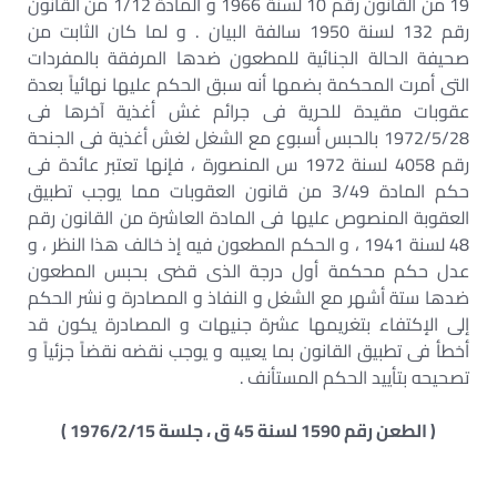
19 من القانون رقم 10 لسنة 1966 و المادة 1/12 من القانون
رقم 132 لسنة 1950 سالفة البيان . و لما كان الثابت من
صحيفة الحالة الجنائية للمطعون ضدها المرفقة بالمفردات
التى أمرت المحكمة بضمها أنه سبق الحكم عليها نهائياً بعدة
عقوبات مقيدة للحرية فى جرائم غش أغذية آخرها فى
1972/5/28 بالحبس أسبوع مع الشغل لغش أغذية فى الجنحة
رقم 4058 لسنة 1972 س المنصورة ، فإنها تعتبر عائدة فى
حكم المادة 3/49 من قانون العقوبات مما يوجب تطبيق
العقوبة المنصوص عليها فى المادة العاشرة من القانون رقم
48 لسنة 1941 ، و الحكم المطعون فيه إذ خالف هذا النظر ، و
عدل حكم محكمة أول درجة الذى قضى بحبس المطعون
ضدها ستة أشهر مع الشغل و النفاذ و المصادرة و نشر الحكم
إلى الإكتفاء بتغريمها عشرة جنيهات و المصادرة يكون قد
أخطأ فى تطبيق القانون بما يعيبه و يوجب نقضه نقضاً جزئياً و
تصحيحه بتأييد الحكم المستأنف .
( الطعن رقم 1590 لسنة 45 ق ، جلسة 1976/2/15 )