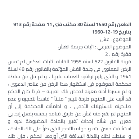
الطعن رقم 1450 لسنة 30 مكتب فنى 11 صفحة رقم 913
بتاريخ 19-12-1960
الموضوع : غش
الموضوع الفرعي : اثبات جريمة الغش
فقرة رقم : 2
قرينة القانون 522 لسنة 1955 القابلة لآثبات العكس لم تمس
الركن المعنوى فى جنحة الغش المؤثمة بالقانون رقم 48 لسنة
1941 و الذى يلزم توافره للعقاب عليها ، و لم تنل من سلطة
محكمة الموضوع فى استظهار هذا الركن من عناصر الدعوى ،
و لم تشترط أدلة معينة لدحض تلك القرينة – فإذا كان الحكم
قد أثبت على المتهم طرحة للبيع ” ملبناً ” فاسداً لتحجره و عدم
صلاحيته للاستهلاك الأدمى ، و اطمأنت المحكمة إلى أن
المتهم لم يقع منه غش عن طريق قيامه بنفسه بفعل إيجابى
معين من شأنه إحداث تغيير بالمادة المضبوطة لديه و
استشفت حسن نيته و جهله بالتحجز الذى طرأ على تلك المادة ،
و استدلت لذلك بالأدلة السائغة التى أوردها الحكم ، فإن ذلك