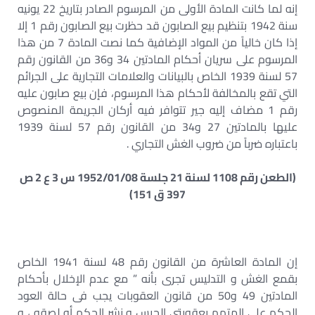
إنه لما كانت المادة الأولى من المرسوم الصادر بتاريخ 22 يونيه
سنة 1942 بتنظيم بيع الصابون قد حظرت بيع الصابون رقم 1 إلا
إذا كان خالياً من المواد الإضافية كما نصت المادة 7 من هذا
المرسوم على سريان أحكام المادتين 34 و36 من القانون رقم
57 لسنة 1939 الخاص بالبيانات والعلامات التجارية على الجرائم
التي تقع بالمخالفة لأحكام هذا المرسوم، فإن بيع صابون عليه
رقم 1 مضاف إليه جير تتوافر فيه أركان الجريمة المنصوص
عليها بالمادتين 27 و34 من القانون رقم 57 لسنة 1939
باعتباره ضرباً من ضروب الغش التجاري .
(الطعن رقم 1108 لسنة 21 جلسة 1952/01/08 س 3 ع 2 ص
397 ق 151)
إن المادة العاشرة من القانون رقم 48 لسنة 1941 الخاص
بقمع الغش و التدليس تجرى بأنه ” مع عدم الإخلال بأحكام
المادتين 49 و50 من قانون العقوبات يجب فى حالة العود
الحكم على المتهم بعقوبتى الحبس و نشر الحكم أو لصقه ، و