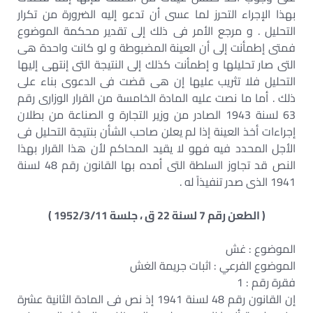
بهذا الإجراء التحرز لما عسى أن تدعو إليه الضرورة من تكرار
التحليل . و مرجع الأمر فى ذلك إلى تقدير محكمة الموضوع
فمتى إطمأنت إلى أن العينة المضبوطة و لو كانت واحدة هى
التى صار تحليلها و إطمأنت كذلك إلى النتيجة التى إنتهى إليها
التحليل فلا تثريب عليها إن هى قضت فى الدعوى بناء على
ذلك . أما ما نصت عليه المادة الخامسة من القرار الوزارى رقم
63 لسنة 1943 الصادر من وزير التجارة و الصناعة من بطلان
إجراءات أخذ العينة إذا لم يعلن صاحب الشأن بنتيجة التحليل فى
الأجل المحدد فيه فهو لا يقيد المحاكم لأن هذا القرار بهذا
النص قد تجاوز السلطة التى أمده بها القانون رقم 48 لسنة
1941 الذى صدر تنفيذاً له .
( الطعن رقم 7 لسنة 22 ق ، جلسة 1952/3/11 )
الموضوع : غش
الموضوع الفرعي : اثبات جريمة الغش
فقرة رقم : 1
إن القانون رقم 48 لسنة 1941 إذ نص فى المادة الثانية عشرة