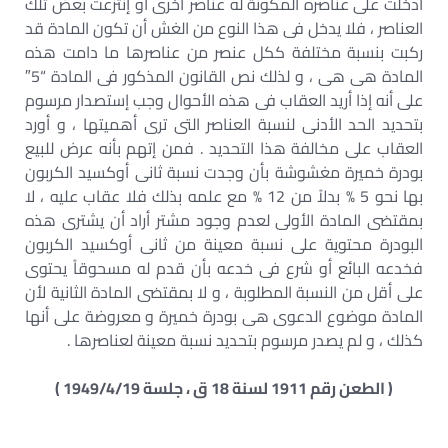
أدخلت على عناصره المكونة له عناصر أخرى أو إنتزعت بعض تلك
العناصر ، فلا يدخل فى هذا النوع من الغش أن تكون المادة قد
ركبت بنسبة مختلفة ككل عنصر من عناصرها ما دامت هذه
المادة هى هى ، و لذلك نص القانون المذكور فى المادة “5″
على أنه إذا أريد العقاب فى هذه الأحوال وجب إستصدار مرسوم
بتحديد الحد الأدنى لنسبة العناصر التى ترى أهميتها ، و أورد
العقاب على مخالفة هذا التحديد . فمن إتهم بأنه عرض للبيع
بودرة خميرة مغشوشة بأن وجدت نسبة ثانى أوكسيد الكربون
بها نحو 5 % بدلاً من 12 % مع علمه بذلك فلا عقاب عليه ، لا
بمقتضى المادة الأولى لعدم وجود مشتر أراد أن يشترى هذه
البودرة محتوية على نسبة معينة من ثانى أوكسيد الكربون
فخدعه البائع أو شرع فى خدعه بأن قدم له مسحوقاً يحتوى
على أقل من النسبة المطلوبة ، و لا بمقتضى المادة الثانية لأن
المادة موضوع الدعوى هى بودرة خميرة و معروضة على أنها
كذلك ، و لم يصدر مرسوم بتحديد نسبة معينة لعناصرها .
( الطعن رقم 1911 لسنة 18 ق ، جلسة 1949/4/19 )