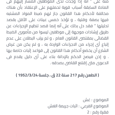
منه على ” أنه إذا وجدت لدى الموظفين المشار إليهم فى
المادة السابقة أسباب قوية تحملهم على الإعتقاد بأن هناك
مخالفة لأحكام هذا القانون جاز لهم ضبط المواد المشتبه
فيها بصفة وقتية ، و تؤخذ خمس عينات على الأقل بقصد
تحليلها ” فقد دل بذلك على أنه إنما قصد تنظيم الإجراءات عن
طريق إرشادات موجهة إلى موظفين ليسوا من مأمورى الضبط
القضائى بمقتضى القانون العام ، و لم يرتب البطلان على عدم
إتباع أى إجراء من الاجراءات الواردة به ، و لم يكن من غرض
الشارع أن يخضع أحكام هذا القانون إلى قواعد إثبات خاصة بها
. و إذن فيصح الحكم بالإدانة بناء على أى دليل يقدم فى
الدعوى متى إقتنع القاضى بصدقه .
( الطعن رقم 217 سنة 22 ق ، جلسة 1952/3/24 )
الموضوع : غش
الموضوع الفرعي : اثبات جريمة الغش
فقرة رقم : 2