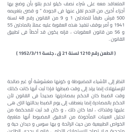
المتعاقد معه على شراء نصف كيلو لحم بتلو بأن وضع بها
أجزاء أخرى من اللحم تقل عنها فى الجودة ” و قضى بتغريمه
500 قرش طبقاً للمادتين 1 و 9 من القانون رقم 48 لسنة
1941 و أمر بوقف تنفيذ هذه العقوبة عليه عملاً بالمادتين 55
و 56 من قانون العقوبات ، فإنه يكون قد أخطأ فى تطبيق
القانون .
( الطعن رقم 1210 لسنة 21 ق ، جلسة 1952/3/11 )
النظر إلى الأشياء المضبوطة و كونها مغشوشة أو غير صالحة
للإستهلاك إنما يرتد إلى وقت ضبطها فإذا ثبت أنها كانت كذلك
وقت الضبط كان الحكم بمصادرتها صحيحاً فى القانون لأن
الحكم بالمصادرة إنما ينعطف إلى يوم الضبط بحالتها التى هى
عليها وقتذاك ، لما كان ذلك ، و كان قد ثبت للمحكمة من
تحليل العينات المأخوذة من الدقيق المضبوط أنها متغيرة
الخواص الطبيعية من حيث الرائحة و بها سوس و ديدان حية و
متحجرة و لا تصلح للإستهلاك الآدامى فإنه لا يجدى الطاعن