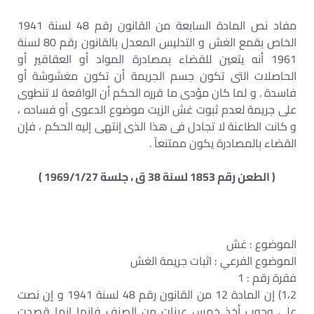
مفاد نص المادة السابعة من القانون رقم 48 لسنة 1941
الخاص بقمع الغش و التدليس المعدل بالقانون رقم 80 لسنة
1961 أنه يتعين للقضاء بمصادرة المواد أو العقاقير أو
الحاصلات التى تكون جسم الجريمة أن تكون مغشوشة أو
فاسدة . و لما كان مؤدى ما قرره الحكم أن الواقعة لا تنطوى
على جريمة لعدم ثبوت غش الزيت موضوع الدعوى أو فساده ،
و كانت الطاعنة لا تجادل فى هذا الذى إنتهى إليه الحكم ، فإن
القضاء بالمصادرة يكون ممتنعاً .
( الطعن رقم 1853 لسنة 38 ق ، جلسة 1969/1/27 )
الموضوع : غش
الموضوع الفرعي : اثبات جريمة الغش
فقرة رقم : 1
1،2) إن المادة 12 من القانون رقم 48 لسنة 1941 و إن نصت
على وجوب أخذ خمس عينات من الصنف فإنها إنما قصدت