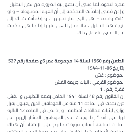
مجرد التحوط لما عسى أن تدعو إليه الضرورة من تكرار التحليل .
و إذن فمتى إطمأنت المحكمة إلى أن العينة المضبوطة – و لو
كانت واحدة – هى التى صار تحليلها ، و إطمأنت كذلك إلى
نتيجة هذا التحليل ، فلا محل للنعى عليها إذا ما هى حكمت
فى الدعوى بناء على ذلك .
الطعن رقم 1560 لسنة 14 مجموعة عمر 6ع صفحة رقم 527
بتاريخ 06-11-1944
الموضوع : غش
الموضوع الفرعي : اثبات جريمة الغش
فقرة رقم : 1
إن القانون رقم 48 لسنة 1941 الخاص بقمع التدليس و الغش
حين تحدث فى المادة 11 منه عن الموظفين الذين يعينون بقرار
وزارى لإثبات مخالفات أحكامه ، و إذ نص فى المادة 12 التالية
لها على أنه ” إذا وجدت لدى الموظفين المشار إليهم فى
المادة السابقة أسباب قوية تحملهم على الإعتقاد أن هناك
مخالفة لأحكام هذا القانون جاز لهم ضبط المواد المشتبه