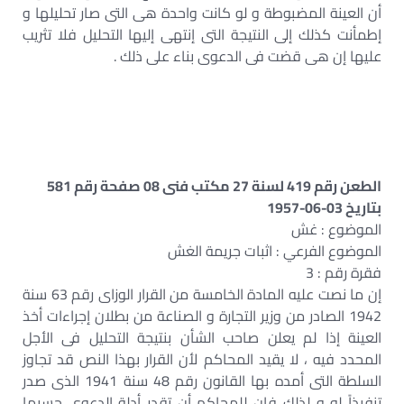
أن العينة المضبوطة و لو كانت واحدة هى التى صار تحليلها و
إطمأنت كذلك إلى النتيجة التى إنتهى إليها التحليل فلا تثريب
عليها إن هى قضت فى الدعوى بناء على ذلك .
الطعن رقم 419 لسنة 27 مكتب فنى 08 صفحة رقم 581
بتاريخ 03-06-1957
الموضوع : غش
الموضوع الفرعي : اثبات جريمة الغش
فقرة رقم : 3
إن ما نصت عليه المادة الخامسة من القرار الوزاى رقم 63 سنة
1942 الصادر من وزير التجارة و الصناعة من بطلان إجراءات أخذ
العينة إذا لم يعلن صاحب الشأن بنتيجة التحليل فى الأجل
المحدد فيه ، لا يقيد المحاكم لأن القرار بهذا النص قد تجاوز
السلطة التى أمده بها القانون رقم 48 سنة 1941 الذى صدر
تنفيذاً له و لذلك فإن للمحاكم أن تقدر أدلة الدعوى حسبما