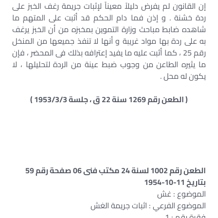
إن القانون لم يفرض دليلاً معيناً لإثبات جريمة رغف الخبز على
ردة خشنة . و إذن فما دام الحكم قد أثبت على المتهم ما
شاهده ضابط مباحث وزارة التموين بمخبزه من أن الخبز يرغف
به على ردة بها مواد غريبة و أنها لا تنفذ جميعها من المنخل
رقم 25 ، كما أثبت عليه ما يفيد إعترافه بذلك فى المحضر ، فإن
ما يثيره الطاعن من وجوب ضبط عينة من الردة لتحليلها ، لا
يكون له محل .
( الطعن رقم 1269 سنة 22 ق ، جلسة 1953/3/3 )
الطعن رقم 1002 لسنة 24 مكتب فنى 06 صفحة رقم 59
بتاريخ 11-10-1954
الموضوع : غش
الموضوع الفرعي : اثبات جريمة الغش
فقرة رقم : 1