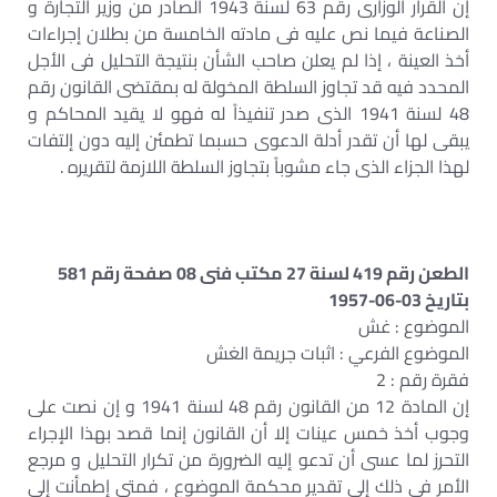
إن القرار الوزارى رقم 63 لسنة 1943 الصادر من وزير التجارة و
الصناعة فيما نص عليه فى مادته الخامسة من بطلان إجراءات
أخذ العينة ، إذا لم يعلن صاحب الشأن بنتيجة التحليل فى الأجل
المحدد فيه قد تجاوز السلطة المخولة له بمقتضى القانون رقم
48 لسنة 1941 الذى صدر تنفيذاً له فهو لا يقيد المحاكم و
يبقى لها أن تقدر أدلة الدعوى حسبما تطمئن إليه دون إلتفات
لهذا الجزاء الذى جاء مشوباً بتجاوز السلطة اللازمة لتقريره .
الطعن رقم 419 لسنة 27 مكتب فنى 08 صفحة رقم 581
بتاريخ 03-06-1957
الموضوع : غش
الموضوع الفرعي : اثبات جريمة الغش
فقرة رقم : 2
إن المادة 12 من القانون رقم 48 لسنة 1941 و إن نصت على
وجوب أخذ خمس عينات إلا أن القانون إنما قصد بهذا الإجراء
التحرز لما عسى أن تدعو إليه الضرورة من تكرار التحليل و مرجع
الأمر فى ذلك إلى تقدير محكمة الموضوع ، فمتى إطمأنت إلى