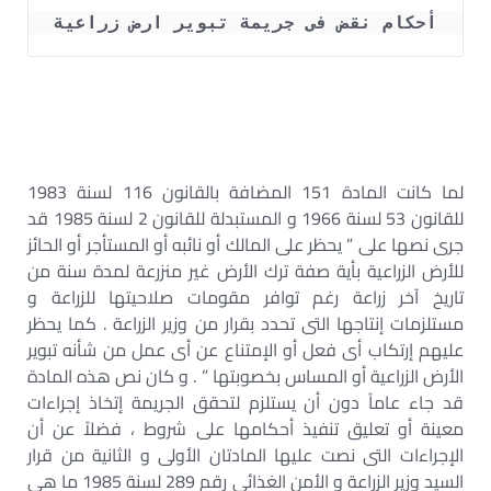
أحكام نقض فى جريمة تبوير ارض زراعية
لما كانت المادة 151 المضافة بالقانون 116 لسنة 1983
للقانون 53 لسنة 1966 و المستبدلة للقانون 2 لسنة 1985 قد
جرى نصها على ” يحظر على المالك أو نائبه أو المستأجر أو الحائز
للأرض الزراعية بأية صفة ترك الأرض غير منزرعة لمدة سنة من
تاريخ آخر زراعة رغم توافر مقومات صلاحيتها للزراعة و
مستلزمات إنتاجها التى تحدد بقرار من وزير الزراعة . كما يحظر
عليهم إرتكاب أى فعل أو الإمتناع عن أى عمل من شأنه تبوير
الأرض الزراعية أو المساس بخصوبتها ” . و كان نص هذه المادة
قد جاء عاماً دون أن يستلزم لتحقق الجريمة إتخاذ إجراءات
معينة أو تعليق تنفيذ أحكامها على شروط ، فضلاً عن أن
الإجراءات التى نصت عليها المادتان الأولى و الثانية من قرار
السيد وزير الزراعة و الأمن الغذائى رقم 289 لسنة 1985 ما هى