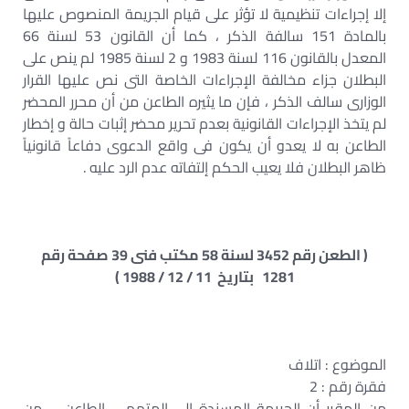
إلا إجراءات تنظيمية لا تؤثر على قيام الجريمة المنصوص عليها
بالمادة 151 سالفة الذكر ، كما أن القانون 53 لسنة 66
المعدل بالقانون 116 لسنة 1983 و 2 لسنة 1985 لم ينص على
البطلان جزاء مخالفة الإجراءات الخاصة التى نص عليها القرار
الوزارى سالف الذكر ، فإن ما يثيره الطاعن من أن محرر المحضر
لم يتخذ الإجراءات القانونية بعدم تحرير محضر إثبات حالة و إخطار
الطاعن به لا يعدو أن يكون فى واقع الدعوى دفاعاً قانونياً
ظاهر البطلان فلا يعيب الحكم إلتفاته عدم الرد عليه .
( الطعن رقم 3452 لسنة 58 مكتب فنى 39 صفحة رقم
1281 بتاريخ 11 / 12 / 1988 )
الموضوع : اتلاف
فقرة رقم : 2
من المقرر أن الجريمة المسندة إلى المتهم – الطاعن – من