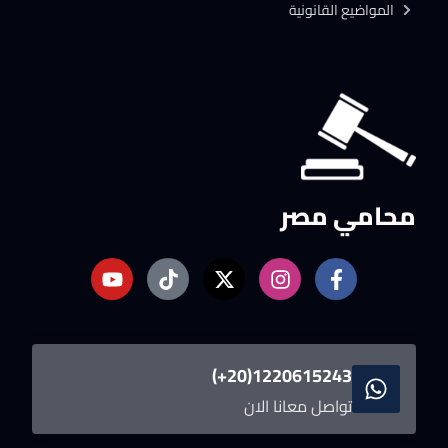
المواضيع القانونية
محامي مصر
1220615243(20+)
تواصل معانا الان