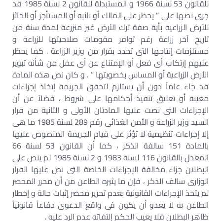
للقانون 53 لسنة 1966 و المستبدلة للقانون 2 لسنة 1985 قد
جرى نصها على ” يحظر على المالك أو نائبه أو المستأجر أو الحائز
للأرض الزراعية بأية صفة ترك الأرض غير منزرعة لمدة سنة من
تاريخ آخر زراعة رغم توافر مقومات صلاحيتها للزراعة و
مستلزمات إنتاجها التى تحدد بقرار من وزير الزراعة . كما يحظر
عليهم إرتكاب أى فعل أو الإمتناع عن أى عمل من شأنه تبوير
الأرض الزراعية أو المساس بخصوبتها ” . و كان نص هذه المادة
قد جاء عاماً دون أن يستلزم لتحقق الجريمة إتخاذ إجراءات
معينة أو تعليق تنفيذ أحكامها على شروط ، فضلاً عن أن
الإجراءات التى نصت عليها المادتان الأولى و الثانية من قرار
السيد وزير الزراعة و الأمن الغذائى رقم 289 لسنة 1985 ما هى
إلا إجراءات تنظيمية لا تؤثر على قيام الجريمة المنصوص عليها
بالمادة 151 سالفة الذكر ، كما أن القانون 53 لسنة 66
المعدل بالقانون 116 لسنة 1983 و 2 لسنة 1985 لم ينص على
البطلان جزاء مخالفة الإجراءات الخاصة التى نص عليها القرار
الوزارى سالف الذكر ، فإن ما يثيره الطاعن من أن محرر المحضر
لم يتخذ الإجراءات القانونية بعدم تحرير محضر إثبات حالة و إخطار
الطاعن به لا يعدو أن يكون فى واقع الدعوى دفاعاً قانونياً
ظاهر البطلان فلا يعيب الحكم إلتفاته عدم الرد عليه .