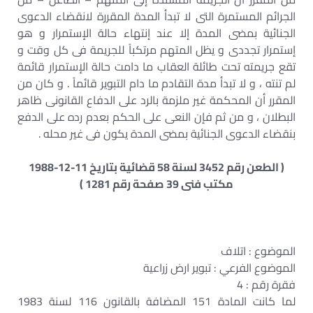
الجرائم المستمرة التى لا تبدأ المدة المقررة لانقضاء الدعوى
الجنائية بمضى المدة إلا عند إنتهاء حالة الإستمرار و هو
إستمرار تجددى و يظل المتهم مرتكباً للجريمة فى كل وقت و
تقع جريمته تحت طائلة العقاب ما دامت حالة الإستمرار قائمة
لم تنته ، و لا تبدأ مدة التقادم ما دام التبوير قائماً . و كان من
المقرر أن المحكمة غير ملزمة بالرد على الدفاع القانونى ظاهر
البطلان ، و من ثم فإن النعى على الحكم بعدم رده على الدفع
بنقضاء الدعوى الجنائية بمضى المدة يكون فى غير محله .
( الطعن رقم 3452 لسنة 58 قضائية بتاريخ 11-12-1988
مكتب فنى 39 صفحة رقم 1281 )
الموضوع : اتلاف
الموضوع الفرعي : تبوير ارض زراعية
فقرة رقم : 4
لما كانت المادة 151 المضافة بالقانون 116 لسنة 1983