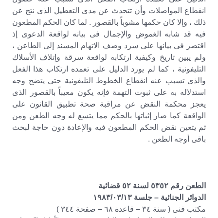
انقطاع المواصلات وأن تتحدث عن مدى التعطيل الذى نتج عن
ذلك ، وإلا كان حكمها مشوباً بالقصور . لما كان الحكم المطعون
فيه قد شابه الغموض والإجمال فى بيانه لواقعة الدعوى إذ
اقتصر فى بيانها على سرد وصف الاتهام المسند إلى الطاعن ،
ولم يبين تاريخ وكيفية ارتكابه لواقعة سرقة وإتلاف الأسلاك
التليفونية ، كما لم يورد الدليل على تعمده ارتكاب هذا الفعل
والذى تسبب عنه انقطاع الخطوط التليفونية حتى يتضح وجه
استدلاله به على ثبوت التهمة فإنه يكون معيباً بالقصور الذى
يعجز محكمة النقض عن مراقبة صحة تطبيق القانون على
الواقعة كما صار إثباتها بالحكم مما يتسع له وجه الطعن ومن
ثم يتعين نقض الحكم المطعون فيه والإعادة دون حاجة لبحث
باقى أوجه الطعن .
الطعن رقم ٥٣٥٢ لسنة ٥٢ قضائية
الدوائر الجنائية – جلسة ١٩٨٣/٠٣/١٣
مكتب فنى ( سنة ٣٤ – قاعدة ٦٨ – صفحة ٣٤٤ )