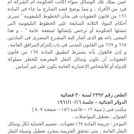
عمن يملك تلك الوسائل سواء أكانت الحكومة أم الشركة أم
فرد من الأفراد ، و مما يوضح قصد الشارع ما جاء فى المادة
١٦٦ من قانون العقوبات فى شأن الخطوط التليفونية ” تسرى
أحكام المواد الثلاثة السابقة على الخطوط التليفونية التى
تنشئها الحكومة أو ترخص بإنشائها لمنفعة عامة ” ، و هذا
المعنى ذاته هو الذى أشار إليه المشرع المصرى فى المادتين
٦٦٨ و ٦٦٩ من القانون المدنى فى باب إلتزام المرافق العامة ،
و إذن فالقول بأنه يشترط لتطبيق المادة ١٦٧ من قانون
العقوبات أن تكون وسائل النقل المعرضة للخطر مملوكة
للدولة أو للأشخاص الإعتبارية العامة يكون على غير أساس .
الطعن رقم ٢٣٩٢ لسنة ٣٠ قضائية
الدوائر الجنائية – جلسة ١٩٦١/١٠/١٦
مكتب فنى ( سنة ١٢ – قاعدة ١٥٦ – صفحة ٨٠٧ )
العنوان : تعطيل المواصلات .
الموجز : جريمة المادة ١٦٧عقوبات . تعميم الحماية لكل وسائل
النقل العامة . متى تتحقق الجريمة بمجرد تعطيل وسيلة النقل