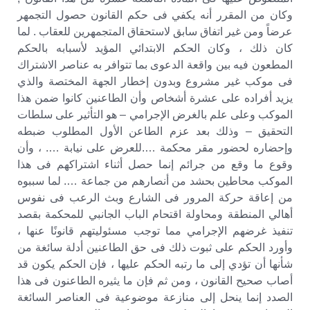
وكان من المقرر أنه يكفي فى حكم القانون حصول التجمهر
عرضاً ومن غير اتفاق سابق لاستحقاق المتجمهرين للعقاب . لما
كان ذلك ، وكان الحكم الابتدائي المؤيد لأسبابه بالحكم
المطعون فيه بين واقعة الدعوى بما تتوافر به عناصر الاشتراك
فى موكب غير مشروع وبدون إخطار الجهة المختصة والذي
يزيد أفراده على عشرة أشخاص وأن الطاعنين كانوا ضمن هذا
الموكب وعلى علم بالغرض الإجرامي – هو التأثير على سلطات
التحقيق – وذلك بعد عزم الطاعن الأول المطلوب ضبطه
وإحضاره لحضور مقر محكمة ….للعرض على نيابة …. ، وأن
وقوع ما وقع من جرائم إنما حصل أثناء اشتراكهم فى هذا
الموكب محاطين بحشد من أنصارهم من جماعة …. لما سببوه
من إعاقة حركة المرور فى الشارع وبث الرعب فى نفوس
أهالي المنطقة ومحاولة اقتحام الباب الجانبي للمحكمة بقصد
تنفيذ غرضهم الإجرامي مما توجب مسئوليتهم قانونًا عنها ،
وأورد الحكم على ثبوت ذلك فى حق الطاعنين أدلة سائغة من
شأنها أن تؤدي إلى ما رتبه الحكم عليها ، فإن الحكم يكون قد
أصاب صحيح القانون ، ومن ثم فإن ما يثيره الطاعنون فى هذا
الصدد إنما ينحل إلى منازعة موضوعية فى العناصر السائغة