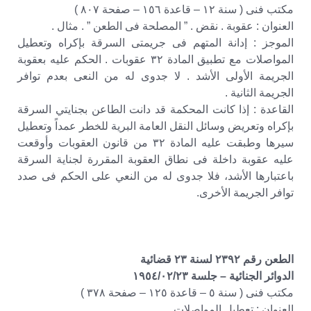
مكتب فنى ( سنة ١٢ – قاعدة ١٥٦ – صفحة ٨٠٧ )
العنوان : عقوبة . نقض . ” المصلحة فى الطعن ” . مثال .
الموجز : إدانة المتهم فى جريمتى السرقة بإكراه وتعطيل
المواصلات مع تطبيق المادة ٣٢ عقوبات . الحكم عليه بعقوبة
الجريمة الأولى الأشد . لا جدوى له من النعى بعدم توافر
الجريمة الثانية .
القاعدة : إذا كانت المحكمة قد دانت الطاعن بجنايتي السرقة
بإكراه وتعريض وسائل النقل العامة البرية للخطر عمداً وتعطيل
سيرها وطبقت عليه المادة ٣٢ من قانون العقوبات وأوقعت
عليه عقوبة داخلة فى نطاق العقوبة المقررة لجناية السرقة
باعتبارها الأشد، فلا جدوى له من النعي على الحكم فى صدد
توافر الجريمة الأخرى.
الطعن رقم ٢٣٩٢ لسنة ٢٣ قضائية
الدوائر الجنائية – جلسة ١٩٥٤/٠٢/٢٣
مكتب فنى ( سنة ٥ – قاعدة ١٢٥ – صفحة ٣٧٨ )
العنوان : تعطيل المواصلات .