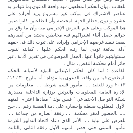
للعقاب . بيان الحكم المطعون فيه واقعة الدعوى بما تتوافر به
عناصر الاشتراك فى موكب غير مشروع ‏يزيد أفراده على
عشرة وبدون إخطار الجهة المختصة وأن الطاعنين كانوا ضمن
‏هذا الموكب وعلى علم بالغرض الإجرامي منه وأن ما وقع من
جرائم حصل أثناء اشتراكهم فيه محاطين بحشد من أنصارهم
بقصد تنفيذ غرضهم الإجرامي وإيراده على ثبوت ذلك فى حقهم
‏أدلة سائغة تؤدي لما رتبه الحكم عليها . كفايته لثبوت
مسئوليتهم قانوناً عنها . الجدل الموضوعي فى تقدير الأدلة . غير
جائز أمام محكمة النقض . مثال .
القاعدة : لما كان الحكم الابتدائي المؤيد لأسبابه بالحكم
المطعون فيه بين واقعة الدعوى بما مؤداه ” أنه بتاريخ ٣٠ / ١١ /
٢٠١٣ ورد للعقيد …. مأمور قسم شرطة …. معلومات من
الإدارة العامة للمعلومات والتوثيق بوزارة الداخلية مصدرها
شبكة التواصل الاجتماعي ” فيس بوك ” مفادها اعتزام المتهم
الأول المطلوب ضبطه وإحضاره على ذمة القضية رقم …. جنح
…. بالحضور لمقر محكمة …. رفقة أنصاره من جماعة ….
للعرض على نيابة …. الأمر الذي دعاه لاتخاذ التدابير اللازمة
لتأمين المبنى حتى حضر المتهم الأول رفقة الثاني والثالث