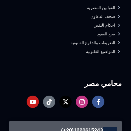
القوانين المصرية
صحف الدعاوى
احكام النقض
صيغ العقود
التعريفات والدفوع القانونية
المواضيع القانونية
محامي مصر
1220615243(20+)