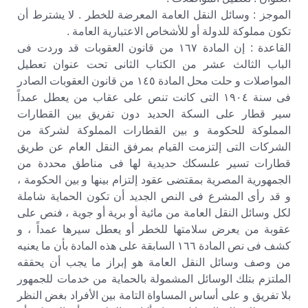
الموجز : وسائل النقل العامة المعرضة للخطر . لا يشترط أن
تكون مملوكة للدولة أو للأشخاص الاعتبارية العامة .
القاعدة : إن المادة ١٦٧ من قانون العقوبات قد وردت فى
الباب الثالث عشر من الكتاب الثانى تحت عنوان تعطيل
المواصلات و حلت محل المادة ١٤٥ من قانون العقوبات الصادر
فى سنة ١٩٠٤ التى كانت تنص على عقاب من يعطل عمداً
سير قطار على السكة الحديد دون تفريق بين القطارات
المملوكة للحكومة و بين القطارات المملوكة لشركة من
الشركات التى إلتزمت القيام بمرفق النقل العام عن طريق
قطارات تسير علىسكك حديدية لها فى مناطق محددة من
الجمهورية المصرية بمقتضى عقود إلتزام بينها و بين الحكومة ،
و قد رأى المشرع فى النص الجديد أن تكون الحماية شاملة
لكل وسائل النقل العامة من مائية أو برية أو جوية ، فنص على
عقوبة من يعرض سلامتها للخطر أو يعطل سيرها عمداً ، و
كشف فى نص المادة ١٦٦ السابقة على هذه المادة بأن ما يعنيه
من وصف وسائل النقل العامة هو إبراز ما يجب أن يحققه
الملتزم بتلك الوسائل المشمولة بالحماية من خدمات للجمهور
بلا تفريق و على أساس المساواة التامة بين الأفراد بغض النظر