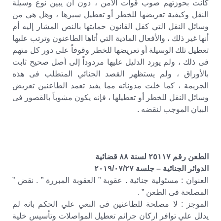
كانت بحوزتهم صوب قوات الأمن ، دون أن يبين نوع وسيلة
النقل وكيفية تعريضها للخطر أو تعطيل سيرها ، وهل هي من
وسائل النقل التي كفل القانون حمايتها بالنص المشار إليه أم
أنها غير ذلك ، والأفعال المادية التي أتاها الطاعنون وترتب عليها
تعطيل تلك الوسيلة أو تعريضها للخطر وقوفاً على دور كل متهم
فى ذلك ، ولم يورد الدليل عليها مردوداً إلى أصل صحيح ثابت
بالأوراق ، ولم يستظهر القصد الجنائي المتطلب فى هذه
الجريمة ، كما خلت مدوناته مما يفيد تعمد الطاعنين تعريض
وسائل النقل للخطر أو تعطيلها ، فإنه يكون مشوباً بالقصور فى
البيان الموجب لنقضه .
الطعن رقم ٢٥١١٧ لسنة ٨٨ قضائية
الدوائر الجنائية – جلسة ٢٠١٩/٠٧/٢٧
العنوان : مسئولية جنائية . عقوبة ” العقوبة المبررة ” . نقض ”
المصلحة فى الطعن ” .
الموجز : لا مصلحة للطاعنين فى النعي علي الحكم بانه لم
يدلل علي توافر اركان جرائم تعطيل المواصلات وتأسيس خلية