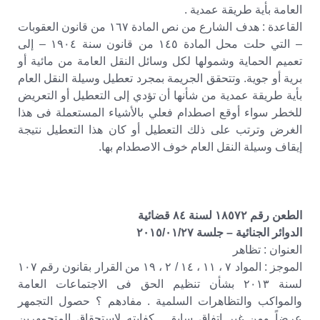
العامة بأية طريقة عمدية .
القاعدة : هدف الشارع من نص المادة ١٦٧ من قانون العقوبات
– التي حلت محل المادة ١٤٥ من قانون سنة ١٩٠٤ – إلى
تعميم الحماية وشمولها لكل وسائل النقل العامة من مائية أو
برية أو جوية. وتتحقق الجريمة بمجرد تعطيل وسيلة النقل العام
بأية طريقة عمدية من شأنها أن تؤدي إلى التعطيل أو التعريض
للخطر سواء أوقع اصطدام فعلي بالأشياء المستعملة فى هذا
الغرض وترتب على ذلك التعطيل أو كان هذا التعطيل نتيجة
إيقاف وسيلة النقل العام خوف الاصطدام بها.
الطعن رقم ١٨٥٧٢ لسنة ٨٤ قضائية
الدوائر الجنائية – جلسة ٢٠١٥/٠١/٢٧
العنوان : تظاهر
الموجز : المواد ٧ ، ١١ ، ١٤ / ٢ ، ١٩ من القرار بقانون رقم ١٠٧
لسنة ٢٠١٣ بشأن تنظيم الحق فى الاجتماعات العامة
والمواكب ‏والتظاهرات السلمية . مفادهم ؟ حصول التجمهر
عرضاً ومن غير اتفاق سابق . كفايته لاستحقاق المتجمهرين