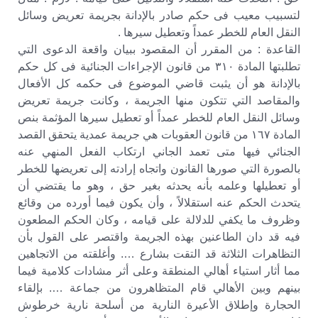
لتسبيب معيب فى حكم صادر بالإدانة بجريمة تعريض وسائل
النقل العام للخطر عمداً وتعطيل سيرها .
القاعدة : من المقرر أن المقصود ببيان واقعة الدعوى التي
تطلبتها المادة ٣١٠ من قانون الإجراءات الجنائية فى كل حكم
بالإدانة هو أن يثبت قاضي الموضوع فى حكمه كل الأفعال
والمقاصد التي تتكون منها الجريمة ، وكانت جريمة تعريض
وسائل النقل العام للخطر عمداً أو تعطيل سيرها المؤثمة بنص
المادة ١٦٧ من قانون العقوبات هي جريمة عمدية يتحقق القصد
الجنائي فيها متى تعمد الجاني ارتكاب الفعل المنهي عنه
بالصورة التي صورها القانون واتجاه إرادته إلى تعريضها للخطر
أو تعطيلها وعلمه بأنه يحدثه بغير حق ، وهو ما يقتضي أن
يتحدث الحكم عنه استقلالاً ، وأن يكون فيما أورده من وقائع
وظروف ما يكفي للدلالة على قيامه ، وكان الحكم المطعون
فيه قد دان الطاعنين بهذه الجريمة واقتصر على القول بأن
التظاهرات الثلاثة قد التقت بشارع …. وأغلقته من الاتجاهين
مما أثار استياء أهالي المنطقة وعلى أثر مشادات كلامية فيما
بينهم وبين الأهالي قام المتظاهرون من جماعة …. بإلقاء
الحجارة وإطلاق الأعيرة النارية من أسلحة نارية خرطوش