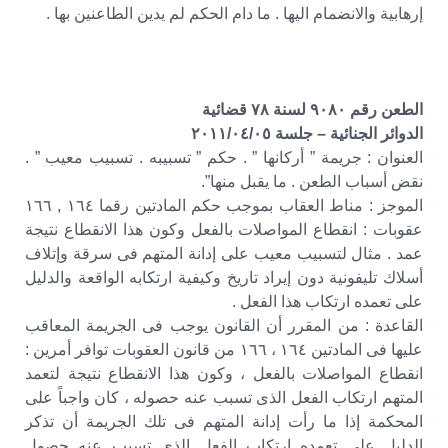
إرهابية والانضمام اليها . ما دام الحكم لم يدين الطاعنين بها .
الطعن رقم ٩٠٨٠ لسنة ٧٨ قضائية
الدوائر الجنائية – جلسة ٢٠١١/٠٤/٠٥
العنوان : جريمة ” أركانها ” . حكم ” تسبيبه . تسبيب معيب ” .
نقض أسباب الطعن . ما يقبل منها”.
الموجز : مناط العقاب بموجب حكم المادتين رقما ١٦٤ , ١٦٦
عقوبات : انقطاع المواصلات بالفعل وكون هذا الانقطاع نتيجة
عمد . مثال لتسبيب معيب على إدانة المتهم فى سرقة وإتلاف
أسلاك تليفونية دون إيراد تاريخ وكيفية ارتكابه الواقعة والدليل
على تعمده ارتكاب هذا الفعل .
القاعدة : من المقرر أن القانون يوجب فى الجريمة المعاقب
عليها فى المادتين ١٦٤ ، ١٦٦ من قانون العقوبات توافر أمرين :
انقطاع المواصلات بالفعل ، وكون هذا الانقطاع نتيجة لتعمد
المتهم ارتكاب الفعل الذى تسبب عنه حصوله ، كان واجباً على
المحكمة إذا ما رأت إدانة المتهم فى تلك الجريمة أن تذكر
الدليل على تعمده ارتكاب الفعل الذى تسبب عنه حصول