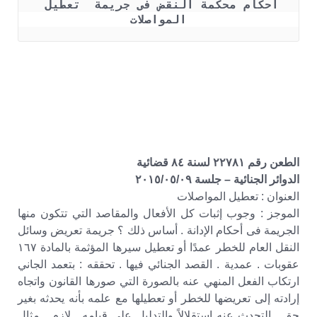
أحكام محكمة النقض فى جريمة  تعطيل 
المواصلات
الطعن رقم ٢٢٧٨١ لسنة ٨٤ قضائية
الدوائر الجنائية – جلسة ٢٠١٥/٠٥/٠٩
العنوان : تعطيل المواصلات
الموجز : وجوب إثبات كل الأفعال والمقاصد التي تتكون منها
الجريمة فى أحكام الإدانة . أساس ذلك ؟ جريمة تعريض وسائل
النقل العام للخطر عمدًا أو تعطيل سيرها المؤثمة بالمادة ١٦٧
عقوبات . عمدية . القصد الجنائي فيها . تحققه : بتعمد الجاني
ارتكاب الفعل المنهي عنه بالصورة التي صورها القانون واتجاه
إرادته إلى تعريضها للخطر أو تعطيلها مع علمه بأنه يحدثه بغير
حق . التحدث عنه استقلالاً والتدليل على قيامه . لازم . مثال