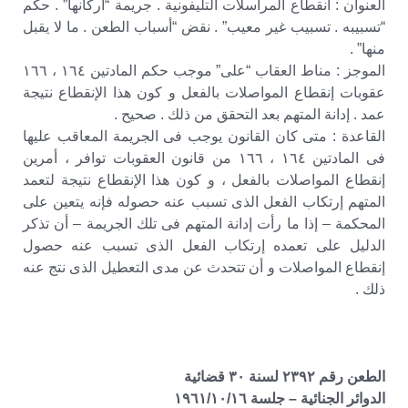
العنوان : انقطاع المراسلات التليفونية . جريمة “أركانها” . حكم
“تسبيبه . تسبيب غير معيب” . نقض “أسباب الطعن . ما لا يقبل
منها” .
الموجز : مناط العقاب “على” موجب حكم المادتين ١٦٤ ، ١٦٦
عقوبات إنقطاع المواصلات بالفعل و كون هذا الإنقطاع نتيجة
عمد . إدانة المتهم بعد التحقق من ذلك . صحيح .
القاعدة : متى كان القانون يوجب فى الجريمة المعاقب عليها
فى المادتين ١٦٤ ، ١٦٦ من قانون العقوبات توافر ، أمرين
إنقطاع المواصلات بالفعل ، و كون هذا الإنقطاع نتيجة لتعمد
المتهم إرتكاب الفعل الذى تسبب عنه حصوله فإنه يتعين على
المحكمة – إذا ما رأت إدانة المتهم فى تلك الجريمة – أن تذكر
الدليل على تعمده إرتكاب الفعل الذى تسبب عنه حصول
إنقطاع المواصلات و أن تتحدث عن مدى التعطيل الذى نتج عنه
ذلك .
الطعن رقم ٢٣٩٢ لسنة ٣٠ قضائية
الدوائر الجنائية – جلسة ١٩٦١/١٠/١٦