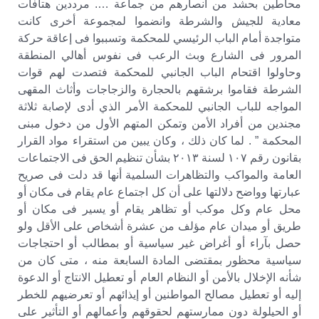
محاطين بحشد من أنصارهم من جماعة …. مرددين هتافات
معادية للجيش والشرطة وانضموا لمجموعة أخرى كانت
متواجدة أمام الباب الرئيسي للمحكمة وتسببوا فى إعاقة حركة
المرور فى الشارع وبث الرعب فى نفوس أهالي المنطقة
وحاولوا اقتحام الباب الجانبي للمحكمة فتصدت لهم قوات
الشرطة فقاموا برشقهم بالحجارة والزجاجات وأثاث المقهى
المواجه للباب الجانبي للمحكمة الأمر الذي أدى لإصابة ثلاثة
مجندين من أفراد الأمن وتمكن المتهم الأول من دخول مبنى
المحكمة ” . لما كان ذلك ، وكان يبين من استقراء مواد القرار
بقانون رقم ١٠٧ لسنة ٢٠١٣ بشأن تنظيم الحق فى الاجتماعات
العامة والمواكب والتظاهرات السلمية أنها قد دلت فى صريح
عبارتها وواضح دلالتها على أن كل اجتماع عام يقام فى مكان أو
محل عام وكل موكب أو تظاهر يقام أو يسير فى مكان أو
طريق أو ميدان عام مؤلف من عشرة أشخاص على الأقل ولو
حصل بآراء أو أغراض غير سياسية أو بمطالب أو احتجاجات
سياسية محظور بمقتضى المادة السابعة منه ، متى كان من
شأنه الإخلال بالأمن أو النظام العام أو تعطيل الانتاج أو الدعوة
إليه أو تعطيل مصالح المواطنين أو إيذائهم أو تعرضيهم للخطر
أو الحيلولة دون ممارستهم لحقوقهم وأعمالهم أو التأثير على