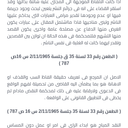
اذا كانت الالفاظ الموجهة الى المجنى عليه شائنة بذاتها وقد
استقر القضاء على انه فى جرائم النشر يتعين لبحث وجود جريمة
فيها او عدم وجودها تقدير مرامى العبارات التى يحاكم عليها
الناشر وتبنى مناحيها فاذا مااشتمل المقال على عبارات يكون
الغرض منها الدفاع عن مصلحة عامة واخرى يكون القصد
منها التشهير فللمحكمة فى هذه الحالة ان توازن بين القصدين
وتقدر ايهما كانت له الغلبة فى نفس الناشر .
( الطعن رقم 33 لسنة 35 ق جلسة 2/11/1965 س 16ص
787 )
الاصل ان المرجع فى تعريف حقيقة الفاظ السب والقذف او
الاهانة هو بما يطمئن اليه القاضى من تحصيلة لفهم الواقع
فى الدعوى ولارقابة عليه فى ذلك لمحكمة النقض مادام لم
يخطى فى التطبيق القانونى على الواقعة .
( الطعن رقم 33 لسنة 35 جلسة 2/11/1965 س 16 ص 787 )
النقد المباح هو ابداء الراى فى امر او عمل دون المساس