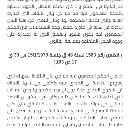
صار اثباتها فى الحكم واذ كان الحكم الابتدائى المؤيد لاسبابه
بالحكم المطعون فيه قد خلا من بيان الالفاظ التى اعتبرت
اهانة والتى تخذته المحكمة بها وكان لايغنى عن هذا البيان
الاحالة فى شانه الى ماورد بمحضر جمع الاستدلالات فان الحكم
المطعون فيه يكون مشوبا بالقصور الذى له الصدارة على
وجوه الطعن المتعلقة بمخالفة القانون .
( الطعن رقم 1563 لسنة 48 ق جلسة 15/1/1979 س 30 ق
17 ص 103 )
اذ كان الحكم المطعون فيه خلا من بيان الالفاظ المهينة التى
وجهتها الطاعنة الى المجنى عليه واكتفى فى بيانها بالاحالة
فى شكوى المجنى علية دون ان يورد مضمونها وبين العبارات
التى اعتبرها اهانة لما كان ذلك وكان من المقرر ان القصد
الجنائى فى جرائم القذف والسب والاهانة يتحقق متى كان
الالفاظ الموجهة الى المجنى عليه شانئة بذاتها وانه يتعين على
الحكم الصادر بالادانة فى جريمة اهانة موظف عام ان يشتمل
بذاته على بيان الفاظ حتى يتسنى لمحكمة النقض مراقبة صحة