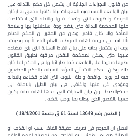
من قانون الاجراءات الجنائية ان يشمل كل حكم بالآدانه على
بيان الواقعة المستجوبة للعقوبات بيانا كافيا تتحقق به اركان
الجريمة والظروف التى وقعت فيها والادله التى استخلصت
منها المحكمة الادانة حتى يتضح وجة استدلالها بها وسلامة
المأخذ والا كان قاصرا وكان من المقرر ان الحكم الصادر
بألادانة فى جريمة اهانة الموظف العام اثناء تأدية وظيفته
يجب ان يشتمل بذاته على بيان الفاظ الاهانة التى بنى قضاءه
عليها حتى يمكن لمحكمة النقض مراقبة تطبيق القانون
تطبيقا صحيحا على الواقعة كما صار اثباتها فى الحكم لما كان
ذلك وكان الحكم الابتدائى المؤيد لاسبابه بالحكم المطعون
فيه لم يورد الواقعة وادلة الثبوت التى اقام قضاءه بالادانه
ومؤدى كل منها واكتفى فى بيان الدليل بالاحالة الى
محضرالضبط دون بيان العبارات التى عدها اهانة فانة يكون
معبيا بالقصور الذى يبطله بما يوجب نقضه .
( الطعن رقم 13649 لسنة 61 ق جلسة 19/4/2001 )
الاصل ان المرجع فى تعريف حقيقة الفاظ السب او القذف او
الاهانة هو بما يطمئن اليه القاضى من تحصيله لفهم الواقع