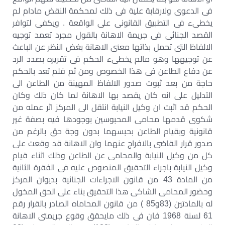
فى الدعوى ولارقابة علية فى ذلك لمحكمة النقض مادام لم
يخطىء فى التطبيق القانونى على الواقعة . ويكفى لتوافر
القصد الجنائى فى جريمة الاهانة بالقول مجرد تعمد توجيه
الالفاظ التى تحمل بذاتها معنى الاهانة بغض النظر عن الباعث
عن توجيهها وهو مالم يخطىء الحكم فى تقريره بصدد الرد
عن دفاع الطاعن فى هذا الخصوص ومن ثم فلم تعد بالحكم
حاجة من بعد ثبوت صدور الالفاظ المهينة من الطاعن الى
التدليل على انه كان يقصد بها الاهانة لما كان ذلك وكان
الحكم قد اثبت ان وكيل النيابة انتقل الى المركز اثر عمله من
شكوى قدمها محامى المحبوسين بوجودها فيه بصفة غير
قانونية وبقيام الطاعن بحبسهما بدون وجة حق بالرغم من
صدور قرار القاضى بالافراج عنهما وان الاهانة قد وقعت على
كل من وكيل النيابة والمحامى عن الطاعن وذلك اثناء قيام
وكيل النيابة باجراء التحقيق المنصوص عليه فى الفقرة الثانية
من المادة 43 من قانون الاجراءات الجنائية بديوان المركز
وحضور المحامى الشاكى هذا التحقيق بناء على الحق المخول
له بالمادتين (83و85 ) من قانون المحاماه الصادر بالقرار رقم
61 لسنة 1968 فان فى ذلك مايحقق وقوع جريمتى الاهانة