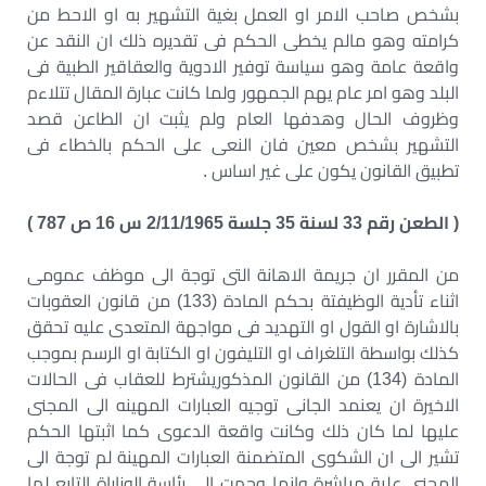
بشخص صاحب الامر او العمل بغية التشهير به او الاحط من
كرامته وهو مالم يخطى الحكم فى تقديره ذلك ان النقد عن
واقعة عامة وهو سياسة توفير الادوية والعقاقير الطبية فى
البلد وهو امر عام يهم الجمهور ولما كانت عبارة المقال تتلاءم
وظروف الحال وهدفها العام ولم يثبت ان الطاعن قصد
التشهير بشخص معين فان النعى على الحكم بالخطاء فى
تطبيق القانون يكون على غير اساس .
( الطعن رقم 33 لسنة 35 جلسة 2/11/1965 س 16 ص 787 )
من المقرر ان جريمة الاهانة التى توجة الى موظف عمومى
اثناء تأدية الوظيفتة بحكم المادة (133) من قانون العقوبات
بالاشارة او القول او التهديد فى مواجهة المتعدى عليه تحقق
كذلك بواسطة التلغراف او التليفون او الكتابة او الرسم بموجب
المادة (134) من القانون المذكوريشترط للعقاب فى الحالات
الاخيرة ان يعنمد الجانى توجيه العبارات المهينه الى المجنى
عليها لما كان ذلك وكانت واقعة الدعوى كما اثبتها الحكم
تشير الى ان الشكوى المتضمنة العبارات المهينة لم توجة الى
المجنى علية مباشرة وانما وجهت الى رئاسة الوزاراة التابع لها