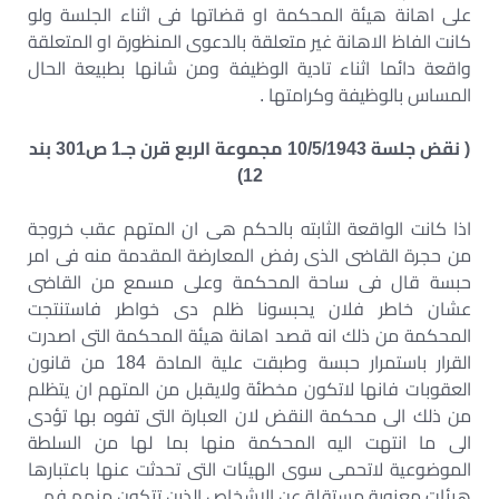
على اهانة هيئة المحكمة او قضاتها فى اثناء الجلسة ولو
كانت الفاظ الاهانة غير متعلقة بالدعوى المنظورة او المتعلقة
واقعة دائما اثناء تادية الوظيفة ومن شانها بطبيعة الحال
المساس بالوظيفة وكرامتها .
( نقض جلسة 10/5/1943 مجموعة الربع قرن جـ1 ص301 بند
12)
اذا كانت الواقعة الثابته بالحكم هى ان المتهم عقب خروجة
من حجرة القاضى الذى رفض المعارضة المقدمة منه فى امر
حبسة قال فى ساحة المحكمة وعلى مسمع من القاضى
عشان خاطر فلان يحبسونا ظلم دى خواطر فاستنتجت
المحكمة من ذلك انه قصد اهانة هيئة المحكمة التى اصدرت
القرار باستمرار حبسة وطبقت علية المادة 184 من قانون
العقوبات فانها لاتكون مخطئة ولايقبل من المتهم ان يتظلم
من ذلك الى محكمة النقض لان العبارة التى تفوه بها تؤدى
الى ما انتهت اليه المحكمة منها بما لها من السلطة
الموضوعية لاتحمى سوى الهيئات التى تحدثت عنها باعتبارها
هيئات معنوية مستقلة عن الاشخاص الذين تتكون منهم فهى