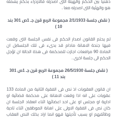
ذهنيا بين الحكم والهيئة التى اصدرته فالازدراء بحكم يشمله
هو والهئية التى اصدرته معا .
( نقض جلسة 2/1/1933 مجموعة الربع قرن جـ 1ص 301 بند
10 )
لم يحتم القانون اصدار الحكم فى نفس الجلسة التى وقعت
فيها جنحة الاهانة مادام قد بدىء فى تلك الجلسةبل ان
المادة 90 مرافعات اجازت للمحكمة فى هذة الحالة ان تؤجل
الحكم الى جلسة اخرى .
( نقض جلسة 26/5/1930 مجموعة الربع قرن جـ 1ص 301
بند 11 )
ان قانون العقوبات اذ نص فى الفقرة الثانية من المادة 133
عقوبات على انه اذا وقعت الاهانة على محكمة قضائية او
ادارية او مجلس او على احد اعضائها اثناء انعقاد الجلسة ان
كان نص فى الفقرة الاولى على اهانة الموظفين اثناء تادية
وظائفهم او بسبب تأديتها فهو انما اراد بذلك النص العقاب