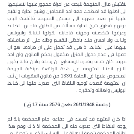
بتفتيش منزل المتهمة للبحث عن امراة محجور عليها لتسليمها
الى اهلها قد اصطحت معه احد المحامين وشيخ الحارة والقيم
عليها ثم صعد معهم الى مسكن المتهمة فاغلقت الباب
دونهم فطرق شيخ الحارة فسألت من الطارق فاجابها الضابط
وعرفها شخصيته ومهته فاجابته بقولها لانيابة ولابوليس
ولاانت ولا احسن منك ياخذنى للقسم وذلك على اثر مناقشته
بينهما على الضابط اذ هى قد تحمل على ان مرادها هو ان
حقها فى عدم دخول المنزل مكفول بحكم القانون وان احد
مهما كان شانه وقدره لايستطيع ان يدخلة واذن فانة يكون
اللازم لاعتبا المتهمه فى هذة الواقعة مرتكبة الجريمة
المنصوص عليها فى المادة 133/1 من قانون العقوبات ان ثبت
ان المتهمة قصدت توجيه الالفاظ التى اصدرت منها الى ضابط
البوليس واهانته وتحقيره .
( جلسة 26/1/1948 طعن 2576 سنة 17 ق )
اذا كان المتهم قد تمسك فى دفاعه امام المحكمة بانة لم
يوجه الالفاظ التى صدرت منه الى المحكمة اذ ذاك ومع هذا
ادانته المحكمة بتهمة الاهانة على الاساس الذى يستوجبة نص