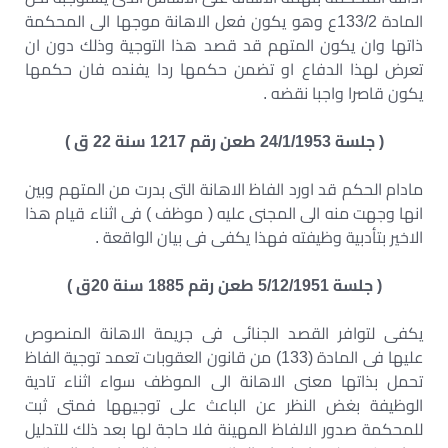
المادة 133/2ع وهو يكون فعل الاهانة موجها الى المحكمة
ذاتها وان يكون المتهم قد قصد هذا التوجية وذلك دون ان
تعرض لهذا الدفاع او تضمن حكمها ردا يفنده فان حكمها
يكون قاصرا واجبا نقضه .
( جلسة 24/1/1953 طعن رقم 1217 سنة 22 ق )
مادام الحكم قد اورد الفاظ الاهانة التى بدرت من المتهم وبين
انها وجهت منه الى المجنى عليه ( موظف ) فى اثناء قيام هذا
الاخير بتأدبية وظيفته فهذا يكفى فى بيان الواقعة .
( جلسة 5/12/1951 طعن رقم 1885 سنة 20ق )
يكفى لتوافر القصد الجنائى فى جريمة الاهانة المنصوص
عليها فى المادة (133) من قانون العقوبات تعمد توجية الفاظ
تحمل بذاتها معنى الاهانة الى الموظف سواء اثناء تادية
الوظيفة بغض النظر عن الباعث على توجيهها فمتى ثبت
للمحكمة صدور الالفاظ المهينة فلا حاجة لها بعد ذلك للتدليل