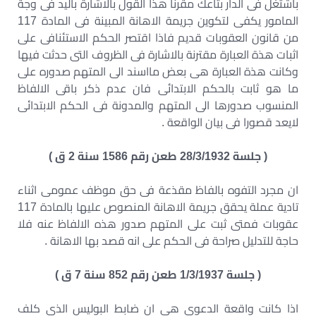
باشتغل فى الدار بتاعك مقرنا هذا القول بالاشارة باليد فى وجة
المامور يكفى لتكوين جريمة الاهانة المبينة فى المادة 117
من قانون العقوبات قديم فاذا اقتصر الحكم الاستئنافى على
اثبات هذة العبارة مقترنة بالاشارة فى الظروف التى حدثت فيها
وكانت هذة العبارة هى بعض مااسند الى المتهم صدوره على
ما هو ثابت بالحكم الابتدائى فان عدم ذكر باقى الالفاظ
المنسوب صدورها الى المتهم والمدونة فى الحكم الابتدائى
لايعد قصورا فى بيان الواقعة .
( جلسة 28/3/1932 طعن رقم 1586 سنة 2 ق )
ان مجرد التفوه بالفاظ مقذعة فى حق موظف عمومى اثناء
تادية عملة يحقق جريمة الاهانة المنصوص عليها بالمادة 117
عقوبات فمتى ثبت على المتهم صدور هذه الالفاظ عنه فلا
حاجة للتدليل صراحة فى الحكم على انه قصد بها الاهانة .
( جلسة 1/3/1937 طعن رقم 852 سنة 7 ق )
اذا كانت واقعة الدعوى هى ان ضابط البوليس الذى كلف