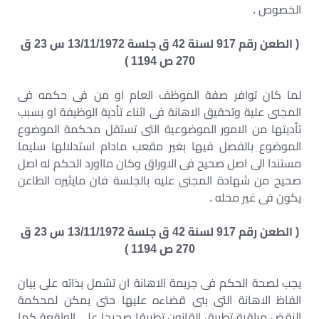
الخصوص .
( الطعن رقم 917 لسنة 42 ق جلسة 13/11/1972 س 23 ق
270 ص 1194 )
لما كان توافر صفة الموظف العام او من فى حكمه فى
المجنى علية وتحقيق الاهانة فى اثناء تأدية الوظيفة او بسبب
تأديتها من الامور الموضوعية التى تستقل محكمة الموضوع
الموضوع بالفصل فيها بغير مقعب مادام استدلالها سليما
مستندا الى اصل صحيح فى الاوراق وكان مااورد الحكم له اصل
صحيح من شهادة المجنى عليه بالجلسة فان مايثيره الطاعن
يكون فى غير محله .
( الطعن رقم 917 لسنة 42 ق جلسة 13/11/1972 س 23 ق
270 ص 1194 )
يجب لصحة الحكم فى جريمة الاهانة ان تشمل بذاته على بيان
الفاظ الاهانة التى بنى قضاءه عليها حتى يمكن لمحكمة
النقض مراقبة تطبيق القانون تطبيقا صحيحا على الواقعة كما