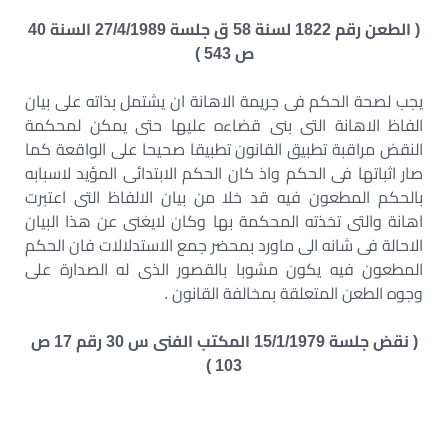
( الطعن رقم 1822 لسنة 58 ق جلسة 27/4/1989 السنة 40
ص 543 )
يجب لصحة الحكم فى جريمة الاهانة ان يشتمل بذاته على بيان
الفاظ الاهانة التى بنى قضاءه عليها حتى يمكن لمحكمة
النقض مراقبة تطبيق القانون تطبيقا صحيحا على الواقعة كما
صار اثباتها فى الحكم واذ كان الحكم الابتدائى المؤيد لاسبابه
بالحكم المطعون فيه قد خلا من بيان الالفاظ التى اعتبرت
اهانة والتى تخذته المحكمة بها وكان لايغنى عن هذا البيان
الاحالة فى شانه الى ماورد بمحضر جمع الاستدلالات فان الحكم
المطعون فيه يكون مشوبا بالقصور الذى له الصدارة على
وجوه الطعن المتعلقة بمخالفة القانون .
( نقض جلسة 15/1/1979 المكتب الفنى س 30 رقم 17 ص
103 )