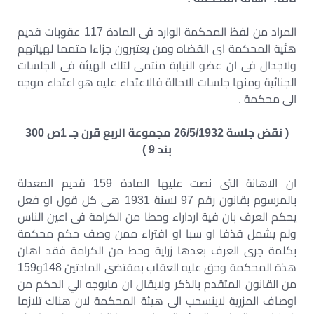
المراد من لفظ المحكمة الوارد فى المادة 117 عقوبات قديم
هئية المحكمة اى القضاه ومن يعتبرون جزاءا متمما لهياتهم
ولاجدال فى ان عضو النيابة منتمى لتلك الهيئة فى الجلسات
الجنائية ومنها جلسات الاحالة فالاعتداء عليه هو اعتداء موجه
الى محكمة .
( نقض جلسة 26/5/1932 مجموعة الربع قرن جـ 1ص 300
بند 9 )
ان الاهانة التى نصت عليها المادة 159 قديم المعدلة
بالمرسوم بقانون رقم 97 لسنة 1931 هى كل قول او فعل
يحكم العرف بان فية ارداراء وحطا من الكرامة فى اعين الناس
ولم يشمل قذفا او سبا او افتراء ممن وصف حكم محكمة
بكلمة جرى العرف بعدها زراية وحط من الكرامة فقد اهان
هذة المحكمة وحق عليه العقاب بمقتضى المادتين 148و159
من القانون المتقدم بالذكر ولايقال ان مايوجه الي الحكم من
اوصاف المزرية لاينسحب الى هيئة المحكمة لان هناك تلازما