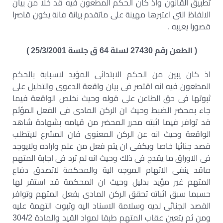
تطبيق القانون واذ كان الحكم المطعون فيه قد خلا من بيان
الالفاظ التى اعتبرها مهينة على ماتقدم بيانة فانة يكون قاصرا
قصورا يعيبه .
( الطعن رقم 27430 لسنة 64 ق جلسة 25/3/2001 )
اذ كان يبين من الحكم الابتدائى المؤيد لاسبابة بالحكم
المطعون فيه انه اقتصر فى بيان واقعة الدعوى والتدليل على
ثبوتها فى حق الطاعن على قوله وحيث نخلص الواقعة فيما
جاء بمحضر الضبط وحيث ان الركن المادى فى الفعل المؤثم
قد توافر فيما اثبته محرر المحضر من قيامه بشهادة شاهد
الواقعة وحيث انه عن الركن المعنوى فان المشرع لايتطلب
قصد جنائيا خاصا ويكفى ان يتم فعل من علم واراده ولايوجد
فى الاوراق ما يقدح فى ذلك وحيث انه لم ترد فى اجابة المتهم
ماقد ينفى الاتهام الموجه الية والمحكمة لاتصدق دفاع
المتهم غير مؤيد بدليل وحيث ان المحكمة قد استقر لها
حسبما سبق اثباته تحقق الركن المادى بفعل المتهم وتوافر
القصد الجنائى لديه وسلامة الاسناد اليه وثبوت التهمة عليه
ومن ثم يتعين عقاب المتهم طبقا لمواد القيد والمادة 304/2