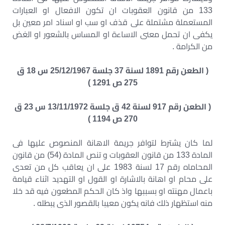
133 من قانون العقوبات ان تكون الافعال او العبارات
المستعملة مشتملة على قذف او سب او اسناد امر معين بل
يكفى ان تحمل معنى الاساءة او المساس بالشعور او الغض
من الكرامة .
( الطعن رقم 1891 لسنة 37 جلسة 25/12/1967 س 18 ق
275 ص 1291 )
( الطعن رقم 917 لسنة 42 ق جلسة 13/11/1972 س 23 ق
270 ص 1194 )
لما كان يشترط لتوافر جريمة الاهانة المنصوص عليها فى
المادة 133 من قانون العقوبات و تنص المادة (54) من قانون
المحاماه رقم 17 لسنة 1983 على ان يعاقب كل من تعدى
على محام او اهانة بالاشارة او القول او التهديد اثناء قيامة
باعمال مهنته او بسببها واذ كان الحكم المطعون فيه قد خلا
منه استظهار ذلك فانه يكون معيبا بالقصور الذى يبطله .