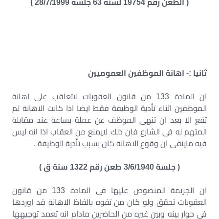
( الطعن رقم 19754 لسنة 63 جلسة 28/7/1999 )
ثانيا :- اهانة الموظفين العموميين
ان المادة 133 من قانون العقوبات لاتعاقب على اهانة
الموظفين اثناء تأدية الوظيفة فقط ايضا اذا كانت الاهانة لم
تقع الا بعد ان تنهى الموظف عن عملة بساعة عند مقابلة
المتهم له فى الشارع فان ذلك لايمنع من العقاب اذا انه ليس
فيه ماينفى ان وقوع الاهانة كان بسبب تأدية الوظيفة .
( جلسة 3/6/1940 طعن رقم 1322 سنة ق )
ان الجريمة المنصوص عليها فى المادة 133 من قانون
العقوبات تحقق ولو كان من تفوه بالفاظ الاهانة قد اوردها
فى حوار بينه وبين غيره من الحاضرين مادام انه تعمد توجيهها