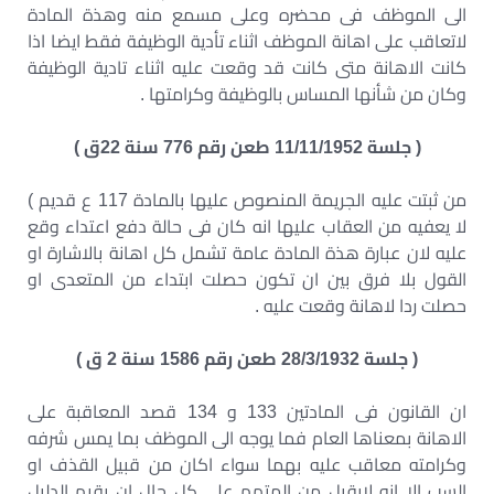
الى الموظف فى محضره وعلى مسمع منه وهذة المادة
لاتعاقب على اهانة الموظف اثناء تأدية الوظيفة فقط ايضا اذا
كانت الاهانة متى كانت قد وقعت عليه اثناء تادية الوظيفة
وكان من شأنها المساس بالوظيفة وكرامتها .
( جلسة 11/11/1952 طعن رقم 776 سنة 22ق )
من ثبتت عليه الجريمة المنصوص عليها بالمادة 117 ع قديم )
لا يعفيه من العقاب عليها انه كان فى حالة دفع اعتداء وقع
عليه لان عبارة هذة المادة عامة تشمل كل اهانة بالاشارة او
القول بلا فرق بين ان تكون حصلت ابتداء من المتعدى او
حصلت ردا لاهانة وقعت عليه .
( جلسة 28/3/1932 طعن رقم 1586 سنة 2 ق )
ان القانون فى المادتين 133 و 134 قصد المعاقبة على
الاهانة بمعناها العام فما يوجه الى الموظف بما يمس شرفه
وكرامته معاقب عليه بهما سواء اكان من قبيل القذف او
السب الا انه لايقبل من المتهم على كل حال ان يقيم الدليل