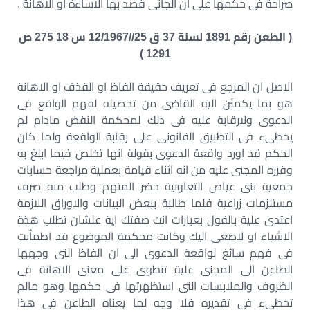
صراحة فى حكمها على ان الجانى قصد بها الاساءة او الاهانة .
( الطعن رقم 1891 لسنة 37 ق 25//12/1967 س 18 275 ص
1291 )
الاصل ان المرجع فى تعريف حقيقة الفاظ او القذف او الاهانة
هو بما يكمئن اليه القاضى من تحصيله لفهم الواقع فى
الدعوى ولارقابة عليه فى ذلك لمحكمة النقض مادام لم
يخطىء فى التطبيق القانونى على رقابة الواقعة ولما كان
الحكم قد اورد واقعة الدعوى بقولة انها تخلص فيما ابلغ به
وقرره المجنى عليه من انه اثناء قيامة بعملية مراجعة حسابات
جمعية بنى عياض التعاونية حضر المتهم وطلب منه صرف
مستلزمات زراعية فلما طالبة ببعض البيانات والاوراق اللازمة
اعتدى علية بالقول بعبارات انت صفتك اية علشان تطلب هذة
الاشياء او لاصغى اليك وكانت محكمة الموضوع قد اطمأنت
فى فهم سائغ لواقعة الدعوى الى ان الفاظ التى وجهها
الطاعن الى المجنى علية تنطوى على معنى الاهانة فى
الظروف والملابسات التى استظهرتها فى حكمها وهو مالم
تخطىء فى تقديره فلا وجه لما يعناه الطاعن فى هذا