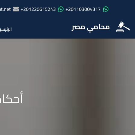
t.net
201220615243+
201103004317+
محامي مصر
الرئيسي
أحكا