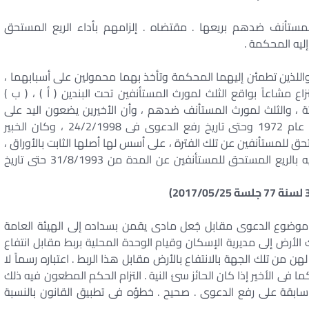
المستأنف ضدهم بريعها . مقتضاه . إلزامهم بأداء الريع المستحق
ليه المحكمة .
واللذين تطمئن إليهما المحكمة وتأخذ بهما محمولين على أسبابهما ،
اع مشاعاً بواقع الثلث لمورث المستأنفين تحت البندين ( أ ) ، ( ب )
ة ، والثلث لمورث المستأنف ضدهم ، وأن الأخيرين يضعون اليد على
جراجات النزاع ويستأثرون بريعها – دون الأولين – منذ عام 1972 وحتى تاريخ رفع الدعوى فى 24/2/1998 ، وكان الخبير
ق للمستأنفين عن تلك الفترة ، على أسس لها أصلها الثابت بالأوراق ،
ومن ثم فإن المحكمة تقضى على هدى ما انتهى إليه بالريع المستحق للمستأنفين عن المدة من 31/8/1993 حتى تاريخ
ضوع الدعوى مقابل جُعل مادى يقمن بسداده إلى الهيئة العامة
الأرض إلى مديرية الإسكان وقيام الوحدة المحلية بربط مقابل انتفاع
اه . اعتباره ترخيصاً لهن من تلك الجهة بالانتفاع بالأرض مقابل هذا الربط . اعتباره رسماً لا
 فى الأخير إذا كان الحائز سئ النية . التزام الحكم المطعون فيه ذلك
 سابقة على رفع الدعوى . صحيح . خطؤه فى تطبيق القانون بالنسبة