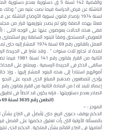
لسنة 1974 بإصدار قانون تسوية الأوضاع الناشئ
فعلاً بهذه الصفة ولو لم يصدر بتوزيعها قرار من مجلس 
ففى هذه الحالات يعوضون عنها على الوجه الآتى : (أ) 
العمل بالقانون رقم 69 لسنة
الثانية من ال
سالفى الذكر فى الجريدة الرسمية ، ويمتنع على الم
أموالهم استناداً إلى هذه البنود المشار إليها ، وإذ
الصادر بعدم دستوريتها ، فإنه يكون قد اخطأ فى تطبيق 
(الطعن رقم 3635 لسنة 69 جلسة 2012/06/09 س 63 ص 834 ق 131)
الموجز : –
الحكم بوقف دعوى الريع حتى يُفْصَلْ فى النزاع بشأ
بالمسألة الأولية التى رأت تعليق حكمها على الفصل فيها 
أمامها فى النزاع القائم بشأن الملكية . الحكم الذى ت