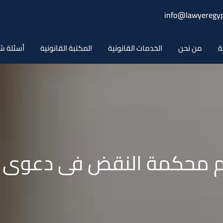
info@lawyeregyp
ة
من نحن
الخدمات القانونية
المكتبة القانونية
أسئلة ش
م محكمة النقض فى دعوى ال