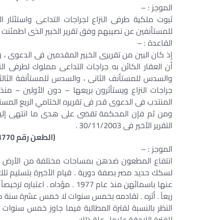
الموجز : –
ثبوت ملكية طرفى النزاع لجراجات التداعى واستئثار 
للمستأنفين عن نصيبهم وفق تقرير الخبير الذى اطمئنت إ
القاعدة : –
إذ كان البين من تقريرى الخبير المقدمين فى الدعوى ، 
أن العقار الكائن به جراجات التداعى مملوك لطرفى النز
والسدس للمستأنف الثانى ، والسدس للمستأنفة الثالث
المنتدب فى الدعوى قدر فى تقريره الختامي الريع المستح
التقرير الأخير فى 30/11/2003 .
(الطعن رقم 3770 لسنة 77 جلسة 2017/05/25)
الموجز : –
انتفاع المطعون ضدهن بمساحات مختلفة من الأرض مو
لسكك حديد مصر بصفة دورية . قيام الأخيرة بتسليم تلك 
عنها باسمائهن منذ عام 1977 . مؤد
ريعاً . أثره . تقادمه بخمس سنوات لا خمس عشرة سنة كما
النظر بالنسبة لفترة المطالبة فيما جاوز خمس سنوات
للفترة اللاحقة عليها . علة ذلك .