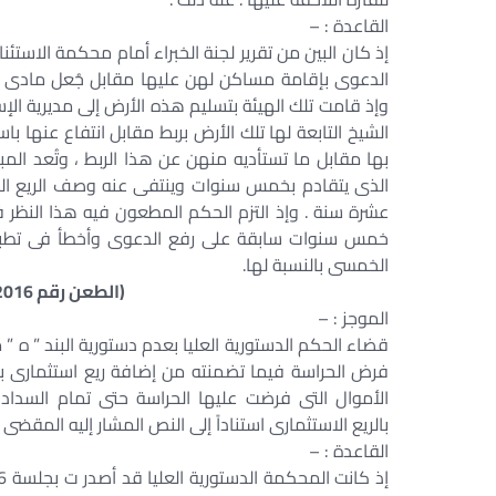
القاعدة : –
إذ كان البين من تقرير لجنة الخبراء أمام محكمة ال
الدعوى بإقامة مساكن لهن عليها مقابل جُعل مادى ك
وإذ قامت تلك الهيئة بتسليم هذه الأرض إلى مديرية ال
بها مقابل ما تستأديه منهن عن هذا الربط ، وتُعد المب
الذى يتقادم بخمس سنوات وينتفى عنه وصف الريع الم
عشرة سنة . وإذ التزم الحكم المطعون فيه هذا النظر فإ
خمس سنوات سابقة على رفع الدعوى وأخطأ فى تطبيق ا
الخمسى بالنسبة لها.
(الطعن رقم 2016 لسنة 72 جلسة 2014/01/26)
الموجز : –
الأموال التى فرضت عليها الحراسة حتى تمام السداد
بالريع الاستثمارى استناداً إلى النص المشار إليه المقضى 
القاعدة : –