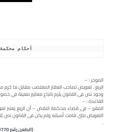
أحكام محكمة
الموجز : –
الريع . تعويض لصاحب العقار المغتصب مقابل ما حُرِم م
وجود نص فى القانون يلزم باتباع معايير معينة فى خصوص
القاعدة : –
المقرر – فى قضاء محكمة النقض – أن الريع يعتبر تعو
التعويض متى قامت أسبابه ولم يكن فى القانون نص يُ
.
(الطعن رقم 3770 لسنة 77 جلسة 2017/05/25)