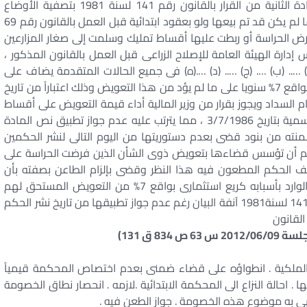
والقضية 142 لسنة 5 ق دستورية بعدم دستورية المادة الثانية من القرار بالقانون رقم 141 لسنة 1981 بتصفية الأوضاع
الناشئة عن فرض الحراسة فيما نصت عليه من ” وذلك ما لم يكن قد تم بيعها ولو بعقود ابتدائية قبل العمل بالقانون رقم 69
ة عن فرض الحراسة أو ربطت عليها أقساط تمليك وسلمت إلى صغار المزارعين
إدارة الهيئة العامة للإصلاح الزراعى قبل العمل بالقانون المذكور ،
….. (ب) …. (ج) ….. (د) ….(ه) فى جميع الحالات المتقدمة يضاف على
التعويض المستحق وفقاً للبنود السابقة ريع استثمارى بواقع 7% سنويا على ما لم يؤد من هذا التعويض وذلك اعتباراً من تاريخ
 1974 المشار إليه حتى تمام السداد ويجوز بقرار من وزير المالية أداء قيمة التعويض على أقساط
لمدة لا تجاوز ثلاث سنوات ” . وقد نشرا فى الجريدة الرسمية بتاريخ 3/7/1986 ، مما يترتب عليه عدم جواز تطبيق نص المادة
قرار بقانون رقم 141 لسنة 1981 فيما تضمنته من بنود قضى بعدم دستوريتها من اليوم التالى لنشر الحكمين
حاكم أن تؤسس قضاءها بتعويض ذوى الشأن الذين فرضت الحراسة على
 خالف الحكم المطعون فيه هذا النظر وقضى بإلزام الطاعن بصفته بأن
يؤدى للمطعون ضدهم المبلغ الذى قدره على النحو الوارد بأسبابه كريع استثمارى بواقع 7% من التعويض المستحق لهم
إعمالا للبند (ه ) من المادة الثانية من القرار بقانون رقم 141 لسنة1981 آنفة البيان رغم عدم جواز تطبيقها من تاريخ نشر الحكم
القانون
ن الملكية . انطواؤه على قضاء ضمنى بعدم اختصاص المحكمة قيمياً
. احالة النزاع الى المحكمة الابتدائية .لازمه . انحصار نطاق الخصومة
نتهى به موضوع هذه الخصومة . جواز الطعن فيه .