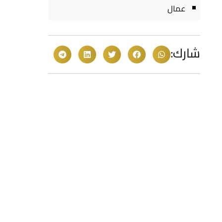
عمال
شارك: