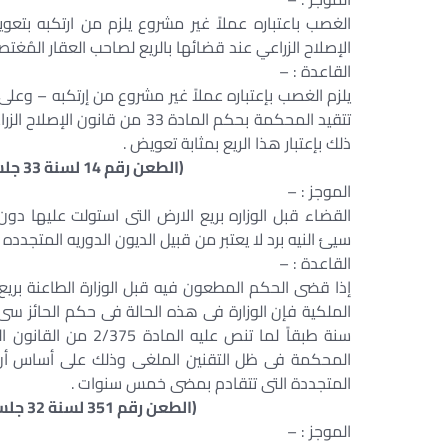
الإصلاح الزراعي عند قضائها بالريع لصاحب العقار المُغتصب 
القاعدة : –
يلزم الغصب بإعتباره عملاً غير مشروع من إرتكبه – وعل
تتقيد المحكمة بحكم المادة 33 
ذلك بإعتبار هذا الريع بمثابة تعويض .
(الطعن رقم 14 لسنة 33 جلسة 1968/02/27 س 19 ع 1 ص 368 ق 55)
الموجز : –
القضاء قبل الوزاره بريع الارض التى استولت عليها دون 
سيئ النيه برد لا يعتبر من قبيل الديون الدوريه المتجدد
القاعدة : –
إذا قضى الحكم المطعون فيه قبل الوزارة الطاعنة بريع ا
الملكية فإن الوزارة فى هذه الحالة فى حكم الحائز س
سنة طبقاً لما تنص ع
المحكمة فى ظل التقنين الملغى وذلك على أساس أن إلتزا
المتجددة التى تتقادم بمضى خمس سنوات .
(الطعن رقم 351 لسنة 32 جلسة 1966/12/15 س 17 ع 4 ص 1943 ق 281)
الموجز : –