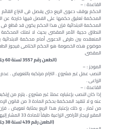
القاعدة : –
الحكم بوقف دعوى الريع حتى يفصل فى النزاع القائم ب
المحكمة تعليق حكمها على الفصل فيها خارجة عن الأخ
المحكمة الابتدائية فإن هذا الحكم يكون قد قَطَعَ فى 
النطاق حجية الأمر المقضى بحيث لا تملك المحكمة ا
المنعقده بين طرفى الدعوى أمام محكمة الابتدائية ي
موضوع هذه الخصومة هو الحكم الختامى فيجوز الطعن 
المقضى.
(الطعن رقم 3557 لسنة 60 جلسة 1995/05/16 س 46 ع 1 ص 784 ق 154)
الموجز : –
الزراعى .
القاعدة : –
إذا كان النصب بإعتباره عملاً غير مشروع ، يلزم من إر
عنه و لا تتقيد المحكم
من ثمار ، و ذلك بإعتبار هذا الريع بمثابة تعويض ، ف
المقرر لإيجار الأراضى الزراعية طبقاً للمادة 33 المشار إليها .
(الطعن رقم 439 لسنة 38 جلسة 1974/03/05 س 25 ع 1 ص 464 ق 75)
الموجز : –