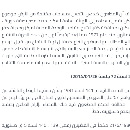
استئناف أن المطعون ضدهن ينتفعن بمساحات مختلفة من الأرض موضوع
ن يقمن بسداده إلى الهيئة العامة لسكك حديد مصر بصفة دورية ،
إسكان بمحافظة كفر الشيخ فقامت الوحدة المحلية لمركز ومدينة كفر
الشيخ التابعة لها تلك الأرض بربط مقابل انتفاع عنها باسمائهن منذ عام 1977 مما يُعد ترخيصاً لهن من هذه الجهة بالانتفاع
الغ المطالب بها موضوع النزاع كمقابل لهذا الانتفاع من قبيل الرسم
ستحق فى ذمة الحائز سئ النية والذى لا يسقط إلا بانقضاء خمس
نه يكون قد التزم صحيح القانون بالنسبة لفترة المطالبة التى جاوزت
لقانون بالنسبة للفترة اللاحقة عليها لعدم انقضاء مدة التقادم
قضاء الحكم الدستورية العليا بعدم دستورية البند ” ه ” من المادة الثانية ق 141 لسنة 1981 بشأن تصفية الأوضاع الناشئة عن
فرض الحراسة فيما تضمنته من إضافة ريع استثمارى بواقع 7% غلى التعويض المستحق لذوى الشان الذى لم يؤد لهم عن
 . مخالفة الحكم المطعون فيه ذلك بالقضاء بإلزام الطاعن بصفته
بعدم دستوريته . خطأ .
إذ كانت المحكمة الدستورية العليا قد أصدر ت بجلسة 21/6/1986 حكماً فى القضيتين رقمى 139 ، 140 لسنة 5 ق دستورية