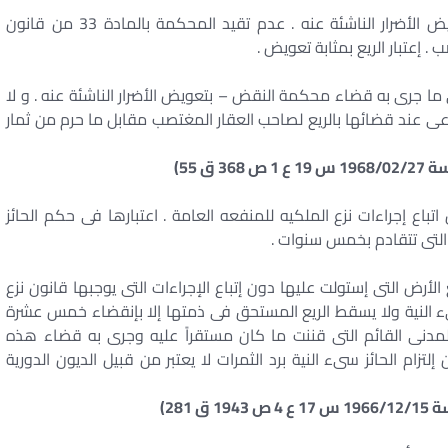
الغصب باعتباره عملاً غير مشروع يلزم من ارتكبه بتعويض الأضرار الناشئة عنه . عدم تقيد المحكمة بالمادة 33 من قانون
. إعتبار الريع بمثابة تعويض .
ى ما جرى به قضاء محكمة النقض – بتعويض الأضرار الناشئة عنه . و لا
من قانون الإصلاح الزراعى عند قضائها بالريع لصاحب العقار المغتصب مقابل ما حرم من ثمار
اتباع إجراءات نزع الملكيه للمنفعه العامة . اعتبارها فى حكم الحائز
ه التى تتقادم بخمس سنوات .
لأرض التى إستولت عليها دون إتباع الإجراءات التى يوجبها قانون نزع
ىء النية ولا يسقط الريع المستحق فى ذمتها إلا بإنقضاء خمس عشرة
ليه المادة 2/375 من القانون المدنى القائم التى قننت ما كان مستقراً عليه وجرى به قضاء هذه
م الحائز سىء النية برد الثمرات لا يعتبر من قبيل الديون الدورية