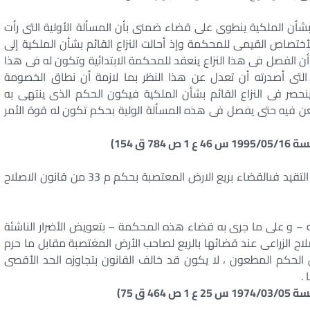
شأن الملكية ينطوى على قضاء ضمنى بأن المسألة الأولية التى رأت
تصاص القيمى للمحكمة وإذ أحالت النزاع القائم بشأن الملكية إلى
أن الفصل فى هذا النزاع ينعقد للمحكمة الابتدائية وتكون له فى هذا
لتى أصدرته أن تعدل عن هذا النظر بما لازمة أن نطاق الخصومة
نحصر فى النزاع القائم بشأن الملكية فيكون الحكم الذى ينتهى به
فيه حتى يفصل فى هذه المسألة الولية بحكم تكون له قوة الأمر
النصب عمل غير مشروع . التزام مرتكبه بالتعويض . عدم التقيد فىالقضاء بريع الارض المعتصبة بحكم م 33 من قانون الاصلاح
تكبه – و على ما جرى به قضاء هذه المحكمة – بتعويض الأضرار الناشئة
ة بحكم المادة 3 من قانون الإصلاح الزراعى عند قضائها بالريع لصاحب الأرض المغتصبة مقابل ما حرم
إن الحكم المطعون ، لا يكون قد خالف القانون بتجاوزه الحد الأقصى