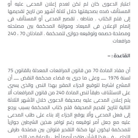
اعتبار الدعوى كان لم تكن لعدم إعلان المدعى عليه أو
المستأنف ضده بصحيفتها خلال ثلاثة أشهر من تاريخ تقديمها
إلى قلم الكتاب . مناطه . تقصير المدعى أو المستأنف فى
إتمام الإعلان فى الميعاد وموازنة المحكمة بين مصلحته
ومصلحة خصمه وتوقيعه جوازى للمحكمة . المادتان 70 ، 240
مرافعات
القاعدة : –
أن مفاد المادة 70 من قانون المرافعات المعدلة بالقانون 75
لسنة 1976 ــــ وعلى ما جرى به قضاء محكمة النقض ــــ أن
المشرع اشترط لتوقيع الجزاء المقرر بهذا النص والذى يسرى
على الاستئناف طبقاً لنص المادة 240 من قانون المرافعات ألا
يتم إعلان المدعى عليه بصحيفة الدعوى خلال الأشهر الثلاثة
التالية لتاريخ تقديم الصحيفة قلم كتاب المحكمة بسبب يرجع
إلى فعل المدعى وألا يوقع الجزاء إلا بناء على طلب المدعى
عليه مع جعل أمر توقيعه رغم توافر هذين الشرطين جوازياً
للمحكمة ليكون لها مكنة التقدير فتوازن بين مصلحة طرفى
التداعى فى هذا الشأن وتقدر أيهما أولى بالرعاية من الآخر.