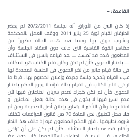
القاعدة : –
إذ كان البين من الأوراق أنه بجلسة 20/2/2011 لم يحضر
الطرفان لقيام ثورة 25 يناير 2011 ووقف العمل بالمحكمة
ونشوب حريق بها ومما تعد هذه الحالة مظهراً من
مظاهر القوة القاهرة التى حالت دون انعقاد الجلسة وأن
المطعون ضده قد تمسك ـــ بعد قيامه بالسير فى الاستئناف
ــــ باعتبار الدعوى كأن لم تكن وكان قلم الكتاب هو المكلف
فى حالة قيام مانع من نظر الدعوى فى الجلسة المحددة لها
عبء القيام بتحديد جلسة جديدة وإعلان الخصوم بها ، فإذا ما
تراخى قلم الكتاب فى القيام بذلك فإنه لا يجوز الحكم باعتبار
الدعوى كأن لم تكن كجزاء لعدم سريان الطاعنين فيها لأن
عدم السير فيها لا يكون فى هذه الحالة بفعل الطاعنين أو
امتناعهما ولأن التأخير لا يتعلق بإعلان أصل الصحيفة ومن ثم
فلا محل لتطبيق نص المادة 70 من قانون المرافعات لتخلف
شروط تطبيقها ، فإن الحكم المطعون فيه إذ خالف هذا النظر
وأقام قضاءه باعتبار الاستئناف كأن لم يكن على أن تراخى
الطاعنين فى السير فى إجراءات استئنافهما كان دون عذر