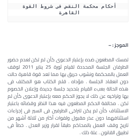
أحكام محكمة النقض فى شروط القوة 
القاهرة 
الموجز : –
تمسك المطعون ضده بإعتبار الدعوى كأن لم تكن لعدم حضور
الطرفان الجلسة المحددة لقيام ثورة 25 يناير 2011 لوقف
العمل بالمحكمة ونشوب حريق بها مما تعد قوة قاهرة حالت
دون انعقاد الجلسة . مؤداه . قلم الكتاب هو المكلف فى
هذه الحالة بعبء القيام بتحديد جلسة جديدة وإعلان الخصوم
بها وتراخيه عن ذلك لا يجوز الحكم معه بإعتبار الدعوى كأن لم
تكن . مخالفة الحكم المطعون فيه هذا النظر وقضائه باعتبار
الاستئناف كأن لم يكن لتراخى الطرفين فى السير فى إجراءات
استئنافهما دون عذر مقبول ولفوات أكثر من ثلاثة أشهر من
تاريخ وقف العمل بالمحاكم طبقاً لقرار وزير العدل . خطأ فى
تطبيق القانون . علة ذلك .