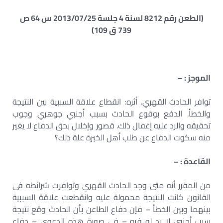
(الطعن رقم 8212 لسنة 4 جلسة 2013/07/25 س 64 ص
739 ق 109)
الموجز : –
توافر الحادث القهري. أثره: انقطاع علاقة السببية بين النتيجة
والخطأ. الدفع بوقوع الحادث بسبب أجنبي جوهري وجوب
تحقيقه والرد عليه إغفال ذلك. قصور وإخلال بحق الدفاع لا يغير
منه سكوت الدفاع عن طلب أهل الخبرة علة ذلك؟
القاعدة : –
من المقرر أنه متى وجد الحادث القهري وتوافرت شرائطه فى
القانون كانت النتيجة محمولة عليه وانقطعت علاقة السببية
بينهما وبين الخطأ – فإن دفاع الطاعن بأن الحادث وقع نتيجة
سبب أجنبي لا يد له فيه – فى صورة هذه الدعوى – دفاع