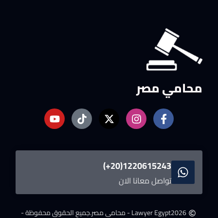
محامي مصر
1220615243(20+)
تواصل معانا الان
2026
Lawyer Egypt - محامى مصر.
جميع الحقوق محفوظة -