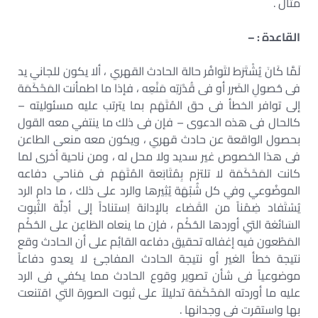
مثال .
القاعدة : –
لَمَّا كَانَ يُشْتَرَط لتَوافُر حالة الحادث القهري ، ألا يكون للجاني يد
فى حُصولِ الضَرر أو فى قُدْرَتِه مَنْعِه ، فإذا ما اطمأنت المَحْكَمَة
إلى توافر الخطأ فى حق المُتَهَم بما يترتب عليه مسئوليته –
كالحال فى هذه الدعوى – فإن فى ذلك ما ينتفي معه القول
بحصول الواقعة عن حادث قهري ، ويكون معه منعى الطاعن
فى هذا الخصوص غير سديد ولا محل له ، ومن ناحية أخرى لما
كانت المَحْكَمَة لا تلتزم بِمُتَابَعة المُتَهَم فى مَناحي دفاعه
الموضُوعي وفي كل شُبْهَة يُثِيرها والرد على ذلك ، ما دام الرد
يُسْتَفاد ضِمْناً من القَضاء بالإدانة اِستناداً إلى أدِلَّة الثُبوت
السَائغة التي أوردها الحُكْم ، فإن ما ينعاه الطَاعِن على الحُكْم
المَطْعون فيه إغفاله تحقيق دفاعه القائِم على أن الحادث وقع
نتيجة خطأ الغير أو نتيجة الحادث المفاجئ لا يعدو دفاعاً
موضوعياً فى شأن تصوير وقوع الحادث مما يكفي فى الرد
عليه ما أوردته المَحْكَمَة تدليلاً على ثبوت الصورة التي اقتنعت
بها واستقرت فى وجدانها .