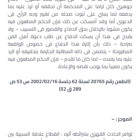
جوهري كان لزاما على المحكمة أن تحققه أو ترد عليه بما
يدفعه لما ينبني على ثبوت صحته من تغيير وجه الرأي فى
الدعوى أما وقد أمسكت عن ذلك فإن الحكم المطعون فيه
يكون مشوبا بالإخلال بحق الدفاع والقصور فى التسبيب – ولا
يقدح فى هذا أن يسكت الدفاع عن طلب دعوة أهل الفن
صراحة – ذلك بأن إثارة هذا الدفاع فى خصوص الواقعة
المطروحة – يتضمن فى ذاته المطالبة الجازمة بتحقيقه أو الرد
عليه بما يفنده – لما كان ما تقدم – فإن الحكم المطعون فيه
يكون معيباً بما يوجب نقضه والإعادة.
(الطعن رقم 20765 لسنة 62 جلسة 2002/02/16 س 53 ص
289 ق 52)
الموجز : –
توافر الحادث القهري بشرائطه أثره : انقطاع علاقة السببية بين