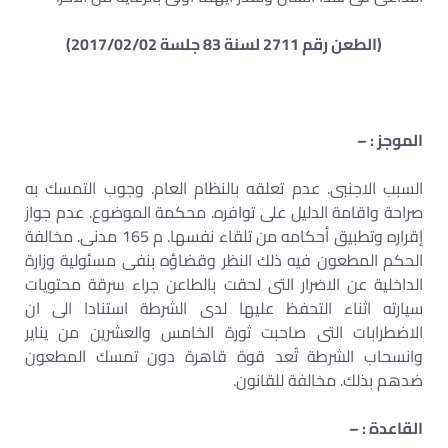
(الطعن رقم 2711 لسنة 83 جلسة 2017/02/02)
الموجز : –
السبب الاجنبى. عدم تعلقه بالنظام العام. وجوب التمسك به
صراحة واقامة الدليل على توافره. محكمة الموضوع. عدم جواز
إقراره وتطبيق أحكامه من تلقاء نفسها. م 165 مدنى. مخالفة
الحكم المطعون فيه ذلك النظر وقضاؤه بنفى مسئولية وزارة
الداخلية عن الاضرار التى لحقت بالطاعن جراء سرقة محتويات
سيارته اثناء التحفظ عليها لدى الشرطة استنادا الى ان
الاضطرابات التى صاحبت ثورة الخامس والعشرين من يناير
وانسحاب الشرطة تُعد قوة قاهرة دون تمسك المطعون
ضدهم بذلك. مخالفة للقانون.
القاعدة : –