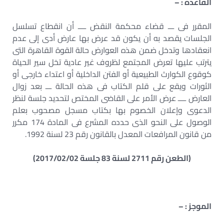
القاعدة : –
المقرر فى ـــ قضاء محكمة النقض ــــ أن انقطاع تسلسل
الجلسات يقصد به أن يكون قد عرض بها عارض أدى إلى عدم
انعقادها وتدخل ضمن هذه العوارض حالة القوة القاهرة التى
يترتب عليها تعرض المجتمع لظروف غير عادية تخل سير الحياة
كوقوع الكوارث الطبيعية أو الفتن الداخلية أو اعتداء خارجى أو
الثورات ويقع على قلم الكتاب فى هذه الحالة ـــ بعد زوال
العارض ــــ عرض الأمر على القاضى المختص لتحديد جلسة لنظر
الدعوى وإعلان الخصوم بها بكتاب مسجل مصحوب بعلم
الوصول على النحو الذى حدده المشرع فى المادة 174 مكرر
من قانون المرافعات المعدل بالقانون رقم 23 لسنة 1992.
(الطعن رقم 2711 لسنة 83 جلسة 2017/02/02)
الموجز : –