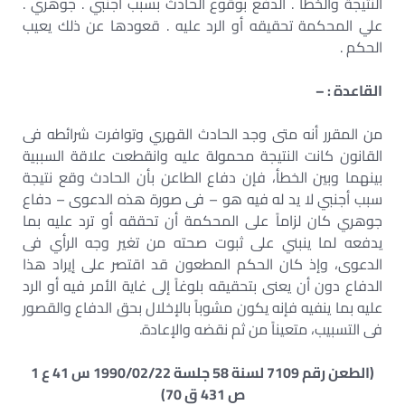
النتيجة والخطأ . الدفع بوقوع الحادث بسبب أجنبي . جوهري .
علي المحكمة تحقيقه أو الرد عليه . قعودها عن ذلك يعيب
الحكم .
القاعدة : –
من المقرر أنه متى وجد الحادث القهري وتوافرت شرائطه فى
القانون كانت النتيجة محمولة عليه وانقطعت علاقة السببية
بينهما وبين الخطأ، فإن دفاع الطاعن بأن الحادث وقع نتيجة
سبب أجنبي لا يد له فيه هو – فى صورة هذه الدعوى – دفاع
جوهري كان لزاماً على المحكمة أن تحققه أو ترد عليه بما
يدفعه لما ينبني على ثبوت صحته من تغير وجه الرأي فى
الدعوى، وإذ كان الحكم المطعون قد اقتصر على إيراد هذا
الدفاع دون أن يعنى بتحقيقه بلوغاً إلى غاية الأمر فيه أو الرد
عليه بما ينفيه فإنه يكون مشوباً بالإخلال بحق الدفاع والقصور
فى التسبيب، متعيناً من ثم نقضه والإعادة.
(الطعن رقم 7109 لسنة 58 جلسة 1990/02/22 س 41 ع 1
ص 431 ق 70)