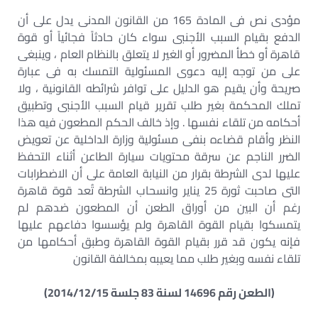
مؤدى نص فى المادة 165 من القانون المدنى يدل على أن
الدفع بقيام السبب الأجنبى سواء كان حادثاً فجائياً أو قوة
قاهرة أو خطأ المضرور أو الغير لا يتعلق بالنظام العام ، وينبغى
على من توجه إليه دعوى المسئولية التمسك به فى عبارة
صريحة وأن يقيم هو الدليل على توافر شرائطه القانونية ، ولا
تملك المحكمة بغير طلب تقرير قيام السبب الأجنبى وتطبيق
أحكامه من تلقاء نفسها . وإذ خالف الحكم المطعون فيه هذا
النظر وأقام قضاءه بنفى مسئولية وزارة الداخلية عن تعويض
الضرر الناجم عن سرقة محتويات سيارة الطاعن أثناء التحفظ
عليها لدى الشرطة بقرار من النيابة العامة على أن الاضطرابات
التى صاحبت ثورة 25 يناير وانسحاب الشرطة تُعد قوة قاهرة
رغم أن البين من أوراق الطعن أن المطعون ضدهم لم
يتمسكوا بقيام القوة القاهرة ولم يؤسسوا دفاعهم عليها
فإنه يكون قد قرر بقيام القوة القاهرة وطبق أحكامها من
تلقاء نفسه وبغير طلب مما يعيبه بمخالفة القانون
(الطعن رقم 14696 لسنة 83 جلسة 2014/12/15)