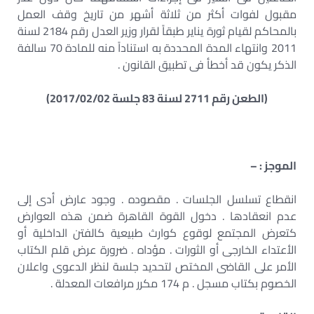
مقبول لفوات أكثر من ثلاثة أشهر من تاريخ وقف العمل
بالمحاكم لقيام ثورة يناير طبقاً لقرار وزير العدل رقم 2184 لسنة
2011 وانتهاء المدة المحددة به استناداً منه للمادة 70 سالفة
الذكر يكون قد أخطأ فى تطبيق القانون .
(الطعن رقم 2711 لسنة 83 جلسة 2017/02/02)
الموجز : –
انقطاع تسلسل الجلسات . مقصوده . وجود عارض أدى إلى
عدم انعقادها . دخول القوة القاهرة ضمن هذه العوارض
كتعرض المجتمع لوقوع كوارث طبيعية كالفتن الداخلية أو
الأعتداء الخارجى أو الثورات . مؤداه . ضرورة عرض قلم الكتاب
الأمر على القاضى المختص لتحديد جلسة لنظر الدعوى واعلان
الخصوم بكتاب مسجل . م 174 مكرر مرافعات المعدلة .