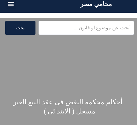
محامي مصر
الخدمات القا
المكتبة القا
بحث
أحكام محكمة النقض فى عقد البيع الغير
مسجل ( الابتدائى )