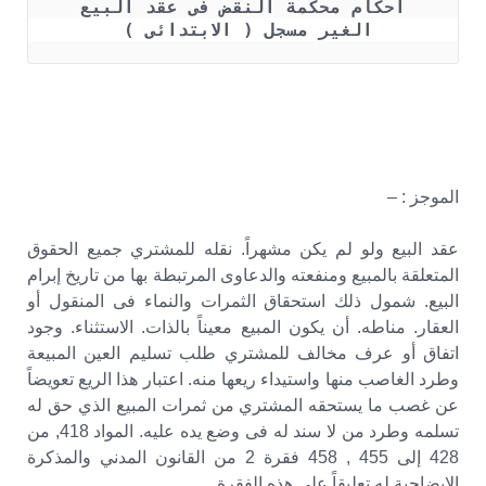
 أحكام محكمة النقض فى عقد البيع 
الغير مسجل ( الابتدائى ) 
الموجز : –
عقد البيع ولو لم يكن مشهراً. نقله للمشتري جميع الحقوق
المتعلقة بالمبيع ومنفعته والدعاوى المرتبطة بها من تاريخ إبرام
البيع. شمول ذلك استحقاق الثمرات والنماء فى المنقول أو
العقار. مناطه. أن يكون المبيع معيناً بالذات. الاستثناء. وجود
اتفاق أو عرف مخالف للمشتري طلب تسليم العين المبيعة
وطرد الغاصب منها واستيداء ريعها منه. اعتبار هذا الريع تعويضاً
عن غصب ما يستحقه المشتري من ثمرات المبيع الذي حق له
تسلمه وطرد من لا سند له فى وضع يده عليه. المواد 418, من
428 إلى 455 , 458 فقرة 2 من القانون المدني والمذكرة
الإيضاحية له تعليقاً على هذه الفقرة.