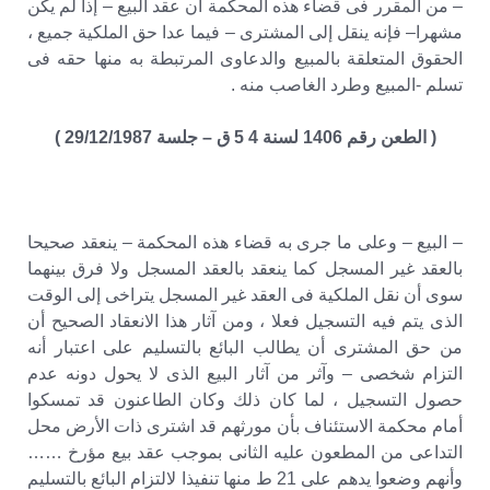
– من المقرر فى قضاء هذه المحكمة أن عقد البيع – إذا لم يكن
مشهرا– فإنه ينقل إلى المشترى – فيما عدا حق الملكية جميع ،
الحقوق المتعلقة بالمبيع والدعاوى المرتبطة به منها حقه فى
تسلم -المبيع وطرد الغاصب منه .
( الطعن رقم 1406 لسنة 4 5 ق – جلسة 29/12/1987 )
– البيع – وعلى ما جرى به قضاء هذه المحكمة – ينعقد صحيحا
بالعقد غير المسجل كما ينعقد بالعقد المسجل ولا فرق بينهما
سوى أن نقل الملكية فى العقد غير المسجل يتراخى إلى الوقت
الذى يتم فيه التسجيل فعلا ، ومن آثار هذا الانعقاد الصحيح أن
من حق المشترى أن يطالب البائع بالتسليم على اعتبار أنه
التزام شخصى – وآثر من آثار البيع الذى لا يحول دونه عدم
حصول التسجيل ، لما كان ذلك وكان الطاعنون قد تمسكوا
أمام محكمة الاستئناف بأن مورثهم قد اشترى ذات الأرض محل
التداعى من المطعون عليه الثانى بموجب عقد بيع مؤرخ ……
وأنهم وضعوا يدهم على 21 ط منها تنفيذا لالتزام البائع بالتسليم