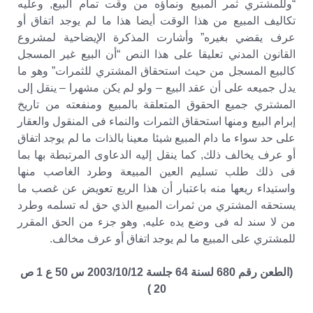
“وللمشتري ثمر المبيع ونماؤه من وقت تمام البيع, وعليه
تكاليف المبيع من هذا الوقت أيضا هذا ما لم يوجد اتفاق أو
عرف يقضي بغيره” وأشارت المذكرة الإيضاحية لمشروع
القانون المدني تعليقا على هذا النص “أن البيع غير المسجل
كالبيع المسجل من حيث استحقاق المشتري للثمرات” وهو ما
يدل جميعه على أن عقد البيع – ولو لم يكن مشهرا – ينقل إلى
المشتري جميع الحقوق المتعلقة بالمبيع ومنفعته من تاريخ
إبرام البيع ومنها استحقاق الثمرات والنماء فى المنقول والعقار
على حد سواء ما دام المبيع شيئا معينا بالذات ما لم يوجد اتفاق
أو عرف يخالف ذلك, كما ينقل إليه الدعاوى المرتبطة بها بما
فى ذلك طلب تسليم العين المبيعة وطرد الغاصب منها
واستيداء ريعها منه باعتبار أن هذا الريع تعويض عن غصب ما
يستحقه المشتري من ثمرات المبيع الذي حق له تسلمه وطرد
من لا سند له فى وضع يده عليه, وهو جزء من الحق المقرر
للمشتري على المبيع ما لم يوجد اتفاق أو عرف مخالف.
(الطعن رقم 680 لسنة 64 جلسة 2003/10/12 س 50 ع 1 ص
20 )