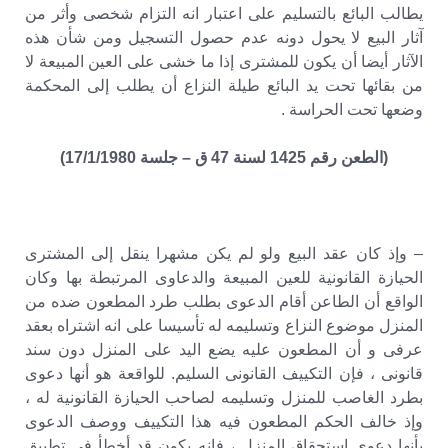
يطالب البائع بالتسليم على اعتبار انه التزام شخصى وأثر من
آثار البيع لا يحول دونه عدم حصول التسجيل ومن شأن هذه
الآثار أيضا أن يكون للمشترى إذا ما خشى على العين المبيعة لا
من بقائها تحت يد البائع طيلة النزاع أن يطلب إلى المحكمة
وضعها تحت الحراسة .
(الطعن رقم 1425 لسنة 47 ق – جلسة 17/1/1980)
– وإذ كان عقد البيع ولو لم يكن مشهرا ينقل إلى المشترى
الحيازة القانونية للعين المبيعة والدعاوى المرتبطة بها وكان
الواقع أن الطاعن أقام الدعوى بطلب طرد المطعون ضده من
المنزل موضوع النزاع وتسليمه له تأسيسا على انه اشتراه بعقد
عرفى و أن المطعون عليه يضع اليد على المنزل دون سند
قانونى ، فإن التكييف القانونى السليم. للواقعة هو أنها دعوى
بطرد الغاصب للمنزل وتسليمه لصاحب الحيازة القانونية له ،
وإذ خالف الحكم المطعون فيه هذا التكييف ووصف الدعوى
بأنها دعوى استحقاق المنزل ، فانه يكون قد أخطأ فى تطبيق