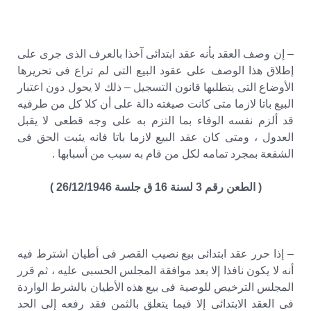
– إن وصف العقد بأنه عقد ابتدائى آخذا بالعرف الذى جرى على
إطلاق هذا الوصف على عقود البيع التى لم تراع فى تحريرها
الأوضاع التى يتطلبها قانون التسجيل – ذلك لا يحول دون اعتبار
البيع باتا لازما متى كانت صيغته دالة على أن كلا كل من طرفيه
قد ألزم نفسه الوفاء بما التزم به على وجه قطعى لا يقبل
العدول ، ومتى كان عقد البيع لازما باتا فانه يثبت الحق فى
الشفعة بمجرد تمامه لكل من قام به سبب من أسبابها .
( الطعن رقم 3 لسنة 16 ق جلسة 26/12/1946 )
– إذا حرر عقد ابتدائى بيع نصيب القصر فى أطيان اشترط فيه
أنه لا يكون نافذا إلا بعد موافقة المجلس الحسبى عليه ، ثم قرر
المجلس الترخيص للوصية فى بيع هذه الأطيان بالشرط الواردة
فى العقد الابتدائى إلا فيما يتعلق بالثمن فقد رفعه إلى الحد