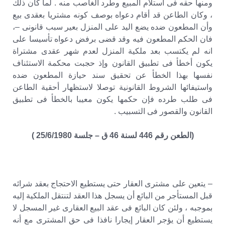
ومنها حقه فى استلام المبيع وطرد الغاصب منه . لما كان ذلك
، وكان الطاعن قد أقام دعواه بوصف كونه مشتريا بعقدى بيع
وأن المطعون ضده يضع اليد على المنزل بعير سبب قانونى –،
فان الحكم المطعون فيه وقد قضى برفض دعواه تأسيسا على
انه لم يكتسب بعد ملكية المنزل لعدم شهر عقدى مشتراة
يكون أخطأ فى تطبيق القانون وإذ حجبت محكمة الاستئناف
نفسها بهذا الخطأ عن تحقيق سند حيازة المطعون ضده
واستيفائها الشروط القانونية توصلا لاستظهار أحقية الطاعن
فى طلب طرده فإن حكمها يكون معيبا بالخطأ فى تطبيق
القانون والقصور فى التسبيب .
(الطعن رقم 446 لسنة 46 ق – جلسة 25/6/1980 )
– يتعين على مشترى العقار حتى يستطيع الاحتجاج بعقد شرائه
قبل المستأجر من البائع أن يسجل هذا العقد لتنتقل الملكية إليه
بموجبه ، ولئن كان البائع فى عقد البيع العقارى غير المسجل لا
يستطيع أن يؤجر العقار إيجارا نافذا فى حق المشترى مع أنه