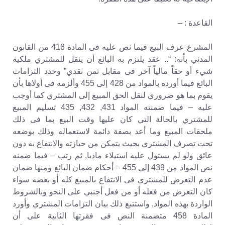
القاعدة : –
المشرع عرف البيع فيما نص عليه فى المادة 418 من القانون
المدني بأنه: “.. عقد يلتزم به البائع أن ينقل للمشتري ملكية
شيء أو حقاً مالياً آخر فى مقابل ثمن نقدي” وحدد التزامات
البائع فيما أورده بالمواد من 428 إلى 455 وألزمه فى أولاها بأن
يقوم بما هو ضروري لنقل الحق المبيع إلى المشتري كما أوجب
عليه – فيما ضمنته المواد 431, 432, 435 تسليم المبيع
للمشتري بالحالة التي كان عليها وقت البيع بما فى ذلك
ملحقات المبيع وما أعد بصفة دائمة لاستعماله وذلك بوضعه
تحت تصرف المشتري بحيث يتمكن من حيازته والانتفاع به دون
عائق ولو لم يستول عليه استيلاء ماديا, ثم رتب – فيما ضمنه
نص المواد من 439 إلى 455 – أحكام ضمان البائع ومنها ضمان
عدم التعرض للمشتري فى الانتفاع بالمبيع كله أو بعضه سواء
كان التعرض من فعله أو من فعل أجنبي على النحو وبالشروط
الواردة بهذه المواد, واستتبع ذلك بيان التزامات المشتري وأورد
المادة 458 متضمنة النص فى فقرتها الثانية على أن