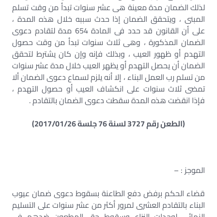
لذلك الضمان مدة معينة هى عشر سنوات تبدأ من وقت تسلم
المبنى ، ويتحقق الضمان إذا حدث سببه خلال هذه المدة ،
على أن القانون قد حدد فى المادة 654 مدة لتقادم دعوى
الضمان المذكورة ، وهى ثلاث سنوات تبدأ من وقت حصول
التهدم أو ظهور العيب ، وبذلك فإنه وإن كان يشترط لتحقق
الضمان أن يحصل التهدم أو يظهر العيب خلال مدة عشر سنوات
من تسلم رب العمل البناء ، إلا أنه يلزم لسماع دعوى الضمان ألا
تمضى ثلاث سنوات على انكشاف العيب أو حصول التهدم ،
فإذا انقضت هذه المدة سقطت دعوى الضمان بالتقادم .
(الطعن رقم 3727 لسنة 76 جلسة 2017/01/26)
الموجز : –
قضاء الحكم برفض دفع الطاعنة بسقوط دعوى ضمان عيوب
البناء بالتقادم العشرى لمرور أكثر من عشر سنوات على التسليم
النهائى لوحدات النزاع وسقوط حق المطعون ضدهم فى