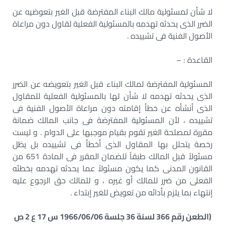
لا شأن لمسئولية مالك البناء المفترضة قبل الغير بتعوضيه عن
الضرر الذى يحدثه تهدمه بالمسئولية الفعلية لقاول دون مراعاة
الأصول الفنية فى تشييده .
القاعدة : –
المسئولية المفترضة لمالك البناء قبل الغير بتعويضه عن الضرر
الذى يحدثه تهدمه لا شأن لها بالمسئولية الفعلية للمقاول
الذى أنشأه عن خطأ إقامته دون مراعاة الأصول الفنية فى
تشييده ، لأن المسئولية المفترضة فى جانب المالك ضمانة
مقررة لمصلحة الغير تقوم بقيام موجبها على الدوام . و ليست
رخصة يتحلل بها المقاول الذى أخطأ فى تشييده بل يظل
مسئولاً قبل المالك طبقاً للضمان المقرر فى المادة 651 من
القانون المدنى كما يكون مسئولاً عما يحدثه تهدمه بخطئه
الفعلى من ضرر للمالك أو غيره ، و للمالك حق الرجوع عليه
إنتهاء بما يلزم بأدائه من تعويض للغير إبتداء .
(الطعن رقم 366 لسنة 36 جلسة 1966/06/06 س 17 ع 2 ص