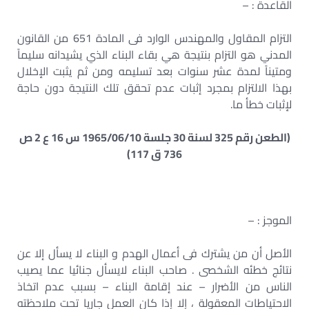
القاعدة : –
التزام المقاول والمهندس الوارد فى المادة 651 من القانون
المدني هو التزام بنتيجة هي بقاء البناء الذي يشيدانه سليماً
ومتيناً لمدة عشر سنوات بعد تسليمه ومن ثم يثبت الإخلال
بهذا الالتزام بمجرد إثبات عدم تحقق تلك النتيجة دون حاجة
لإثبات خطأ ما.
(الطعن رقم 325 لسنة 30 جلسة 1965/06/10 س 16 ع 2 ص
736 ق 117)
الموجز : –
الأصل أن من يشترك فى أعمال الهدم و البناء لا يسأل إلا عن
نتائج خطئه الشخصى . صاحب البناء لايسأل جنائيا عما يصيب
الناس من الأضرار – عند إقامة البناء – بسبب عدم اتخاذ
الاحتياطات المعقولة ، إلا إذا كان العمل جاريا تحت ملاحظته