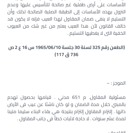
الأساسات على أرض طفلية غير صالحة للتأسيس عليها وعدم
النزول بهذه الأساسات إلى الطبقة الصلبة الصالحة لذلك وأن
التسليم لا ينفى ضمان المقاول لهذا العيب فإنه لا يكون قد
خالف القانون لأن هذا العيب يعتبر من غير شك من العيوب
الخفية التى لا يغطيها التسليم .
(الطعن رقم 325 لسنة 30 جلسة 1965/06/10 س 16 ع 2 ص
736 ق 117)
الموجز : –
مسئولية المقاول. م 651 مدني . قيامها بحصول تهدم
بالمبني خلال مدة الضمان و لو كان ناشئا عن عيب فى الأرض
ذاتها . إلتزام المقاول إلتزام بنتيجة هي بقاء البناء سليما متينا
لمدة عشر سنوات . لا حاجة لاثبات خطأ فى جانب المقاول .
القاعدة : –