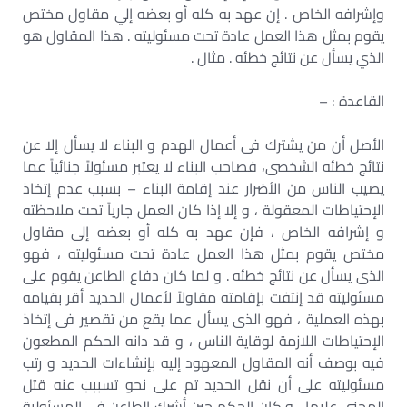
وإشرافه الخاص . إن عهد به كله أو بعضه إلي مقاول مختص
يقوم بمثل هذا العمل عادة تحت مسئوليته . هذا المقاول هو
الذي يسأل عن نتائج خطئه . مثال .
القاعدة : –
الأصل أن من يشترك فى أعمال الهدم و البناء لا يسأل إلا عن
نتائج خطئه الشخصى، فصاحب البناء لا يعتبر مسئولاً جنائياً عما
يصيب الناس من الأضرار عند إقامة البناء – بسبب عدم إتخاذ
الإحتياطات المعقولة ، و إلا إذا كان العمل جارياً تحت ملاحظته
و إشرافه الخاص ، فإن عهد به كله أو بعضه إلى مقاول
مختص يقوم بمثل هذا العمل عادة تحت مسئوليته ، فهو
الذى يسأل عن نتائج خطئه . و لما كان دفاع الطاعن يقوم على
مسئوليته قد إنتفت بإقامته مقاولاً لأعمال الحديد أقر بقيامه
بهذه العملية ، فهو الذى يسأل عما يقع من تقصير فى إتخاذ
الإحتياطات اللازمة لوقاية الناس ، و قد دانه الحكم المطعون
فيه بوصف أنه المقاول المعهود إليه بإنشاءات الحديد و رتب
مسئوليته على أن نقل الحديد تم على نحو تسببب عنه قتل
المجنى عليها ، و كان الحكم حين أشرك الطاعن فى المسئولية