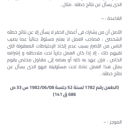
الذى يسأل عن نتائج خطته . مثال .
القاعدة : –
الأصل أن من يشترك فى أعمال الحفر لا يسأل إلا عن نتائج خطئه
الشخصى ، فصاحب العمل لا يعتبر مسئولاً جنائياً عما يصيب
الناس من الأضرار بسبب عدم إتخاذ الإحتياطات المعقولة التى
تقيهم ذلك ، إلا إذا كان العمل جارياً تحت ملاحظته و إشرافه
الخاص ، فإن عهد به كله أو بعضه إلى مقاول مختص يقوم
بمثل هذا العمل عادة تحت مسئوليته فهو الذى يسأل عن
نتائج خطئه .
(الطعن رقم 1782 لسنة 52 جلسة 1982/06/08 س 33 ص
686 ق 141)
الموجز : –