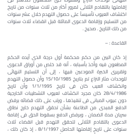
إقامتها بالتقادم الثلاثى لمرور أكثر من ثلاث سنوات من تاريخ
اكتشاف العيوب تأسيساً على حصول التهدم خلال عشر سنوات
من التسليم وإقامة الدعوى الماثلة قبل انقضاء ثلاث سنوات
من ذلك التاريخ . صحيح .
القاعدة : –
إذ كان البين من حكم محكمة أول درجة الذى أيده الحكم
المطعون فيه وأخذ بأسبابه ، أنه قد خلص من أوراق الدعوى
وتقريرى الخبرة المودعين فيها ، إلى أن التسليم النهائى
للوحدات مثار النزاع تم بتاريخ 15/10/1985 وأن حصول التهدم
وانكشاف العيب كان فى تاريخ 1/1/1995 وأن تاريخ
28/4/1986 كان مجرد انكشاف لعيوب التشطيبات الخارجية
دون عيوب المبانى فى تنفيذها ، ورتب على ذلك قضائه برفض
الدفع المبدى من الطاعنة بشأن تحقق التهدم خارج نطاق
سريان مدة الضمان ، وبرفض الدفع بسقوط الحق فى إقامة
الدعوى بالتقادم الثلاثى لتحقق التهدم قبل انقضاء ثلاث
سنوات على تاريخ إقامتها الحاصل 8/1/1997 ، إذ كان ذلك ،