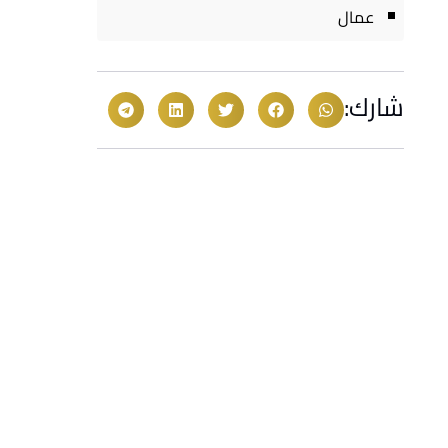
عمال
شارك: