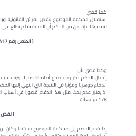
كما قضي
استقلال محكمة الموضوع بتقدير القرائن القانونية وب
لتقديرها فإذا بان من الحكم أن المحكمة لم تطلع علي ت
( الطعن رقم 417 لسنة 43 ق جلسة 9/3/1977 )
وكذا قضي بأن
إغفال الحكم ذكر وجه دفاع أبداه الخصم لا يترتب علي
الدفاع جوهريا ومؤثرا في النتيجة التي انتهي إليها الحكم
إذ يعتبر عدم بحث مثل هذا الدفاع قصورا في أسباب الحك
178 مرافعات
( نقض 24/6/1975 ص 265 )
إذا قدم الخصم إلي محكمة الموضوع مستندا وكان بهذا
أن تعرض لهذا المستند وتقول رأيها في شأن دلالته إيجاب