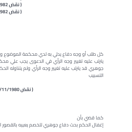
( نقض 20/1/1982 سنة 33 ص 142 )
( نقض 13/1/1982 سنة 33 ص 101 )
كل طلب أو وجه دفاع يدلي به لدي محكمة الموضوع ويط
يترتب عليه تغيير وجه الرأي في الدعوى يجب علي مح
جوهري قد يترتب عليه تغيير وجه الرأي ولم يتناوله الح
التسبيب
( نقض 25/11/1980 طعن رقم 956 لسنة 49 ق )
كما قضي بأن
إغفال الحكم بحث دفاع جوهري للخصم يعيبه بالقصور ال