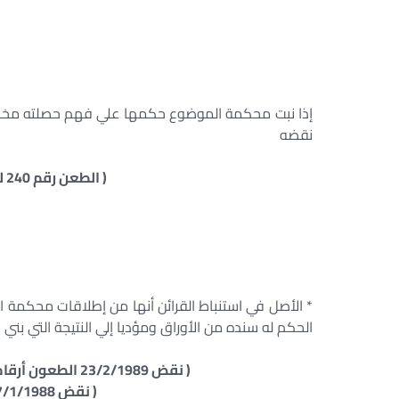
إذا نبت محكمة الموضوع حكمها علي فهم حصلته مخالف
نقضه
( الطعن رقم 240 لسنة 15 ق جلسة 20/12/1945 )
* الأصل في استنباط القرائن أنها من إطلاقات محكمة ال
الحكم له سنده من الأوراق ومؤديا إلي النتيجة التي بني
( نقض 23/2/1989 الطعون أرقام 1697 ، 723 ، 1760 ، 1762 ، 1775 لسنة55 ق )
( نقض 17/1/1988 طعن رقم 919 لسنة 54 ق )