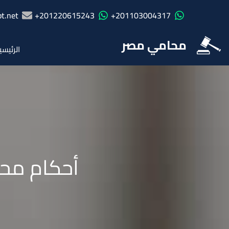
t.net
201220615243+
201103004317+
محامي مصر
الرئيسي
أحكام محك