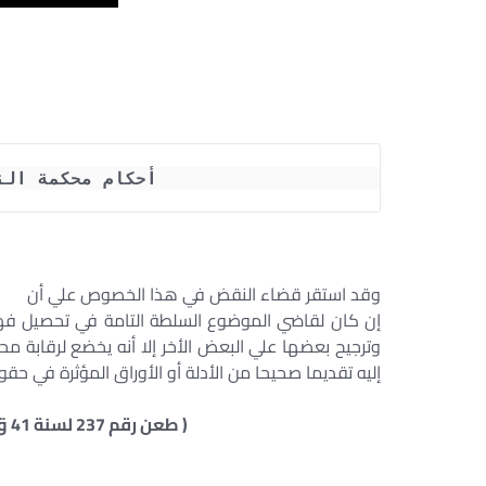
أحكام محكمة النق
وقد استقر قضاء النقض في هذا الخصوص علي أن
إن كان لقاضي الموضوع السلطة التامة في تحصيل فهم
وترجيح بعضها علي البعض الأخر إلا أنه يخضع لرقابة م
إليه تقديما صحيحا من الأدلة أو الأوراق المؤثرة في ح
( طعن رقم 237 لسنة 41 ق جلسة 16/11/1977 س 282 ص 1693 )