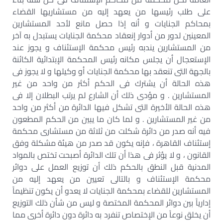
على طلب رئيسها من يعهد إليه من مستشاريها القضاء
بمحاكم الجنايات و أنه إذا حصل مانع لأحد المستشارين
المعينين لدور من أدوار إنعقاد محكمة الجنايات يستبدل به آخر
من المستشارين يندبه رئيس محكمة الإستئناف و يجوز عند
الإستعجال أن يجلس مكانه رئيس المحكمة الإبتدائية الكائنة
بالجهة التى تنعقد بها محكمة الجنايات أو وكيلها و لا يجوز فى
هذه الحالة أن يشترك فى الحكم أكثر من واحد من غير
المستشارين . و مؤدى ذلك أن الشارع لم يرتب البطلان إلا فى
هذه الحالة الأخيرة التى تشكل فيها الدائرة من أكثر من واحد
من غير المستشارين . و لما كان ما يبين من الحكم المطعون
فيه أنه صدر من دائرة شكلت من ثلاثة من مستشارى محكمة
إستئناف القاهرة ، فإنه يكون قد صدر من هيئة مشكلة وفق
القانون ، و لا يؤثر فى هذا أن تلك الدائرة أصبحت تختص بالمواد
المدنية قبل النطق بالحكم ذلك أن توزيع العمل على دوائر
محكمة الإستئناف و بالتالى تعيين من يعهد إليه من
المستشارين للقضاء بمحكمة الجنايات لا يعدو أن يكون تنظيماً
إدارياً بين دوائر المحكمة المختصة و ليس من شأن ذلك التوزيع
أن يخلق نوعاً من الإختصاص تنفرد به دائرة دون دائرة أخرى مما