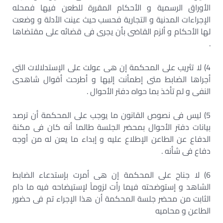
الأوراق الرسمية و الأحكام المقررة للطعن فيها فمحله
الإجراءات المدنية و التجارية فحسب حيث عينت الأدلة و وضعت
لها الأحكام و ألزم القاضى بأن يجرى فى قضائه على مقتضاها
.
4) لا تثريب على المحكمة إن هى عولت على الإستدلالات التى
أجراها الضابط متى إطمأنت إليها و أطرحت أقوال شاهدى
النفى و لم تأخذ بما حواه دفتر الأحوال .
5) ليس فى نصوص القانون ما يوجب على المحكمة أن ترصد
بيانات دفتر الأحوال بمحضر الجلسة طالما أنه كان فى مكنة
الدفاع عن الطاعن الإطلاع عليه و إبداء ما يعن له من أوجه
دفاع فى شأنه .
6) لا جناح على المحكمة إن هى أمرت بإستدعاء الضابط
الشاهد و إستوضحته فيما رأت لزوماً لإستيضاحه فيه ما دام
الثابت من محضر جلسة المحكمة أن هذا الإجراء تم فى حضور
الطاعن و محاميه