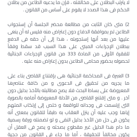
لا يترتب البطلان على مخالفته ، فإن ما يدعيه الطاعن من بطلان
الحكم فى هذا الصدد لا يقوم على أساس من القانون .
2) متى كان الثابت من مطالعة محضر الجلسة أن إستجواب
الطاعن تم بموافقة الدفاع دون إعتراض منه فليس له أن ينعى
عليها من بعد أنها إستجوبته ، هذا إلى أن حقه فى الدفع
ببطلان الإجراءات المبنى على هذا السبب قد سقط وفقاً
للفقرة الأولى من المادة 333 من قانون الإجراءات الجنائية
لحصوله بحضور محامى الطاعن بدون إعتراض منه عليه .
3) العبرة فى المحاكمة الجنائية هى بإقتناع القاضى بناء على
ما يجريه من تحقيق فى الدعوى و من كافة عناصرها
المعروضة على بساط البحث فلا يصح مطالبته بالأخذ بدليل دون
آخر . و متى إقتنع القاضى من الأدلة المعروضة أمامه بالصورة
التى إرتسمت فى وجدانه للواقعة و خلص إلى إرتكاب المتهم
إياها وجب عليه أن ينزل العقاب به طبقاً للقانون بمعنى أنه
يكون فى حل من الأخذ بدليل النفى و لو تضمنته ورقة رسمية
ما دام هذا الدليل غير مقطوع بصحته و يصح فى العقل أن
يكون مخالفاً للحقيقة ، أما ما جاء فى القانون من حجية