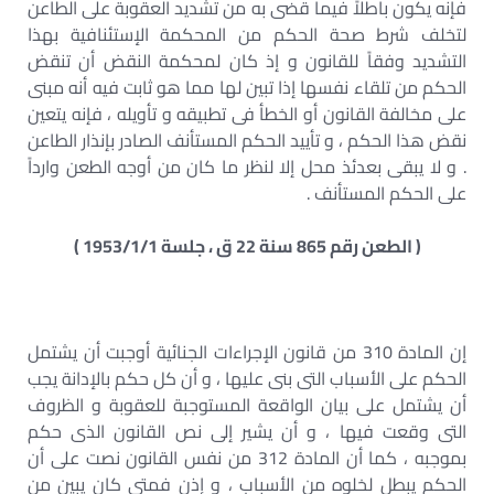
فإنه يكون باطلاً فيما قضى به من تشديد العقوبة على الطاعن
لتخلف شرط صحة الحكم من المحكمة الإستئنافية بهذا
التشديد وفقاً للقانون و إذ كان لمحكمة النقض أن تنقض
الحكم من تلقاء نفسها إذا تبين لها مما هو ثابت فيه أنه مبنى
على مخالفة القانون أو الخطأ فى تطبيقه و تأويله ، فإنه يتعين
نقض هذا الحكم ، و تأييد الحكم المستأنف الصادر بإنذار الطاعن
. و لا يبقى بعدئذ محل إلا لنظر ما كان من أوجه الطعن وارداً
على الحكم المستأنف .
( الطعن رقم 865 سنة 22 ق ، جلسة 1953/1/1 )
إن المادة 310 من قانون الإجراءات الجنائية أوجبت أن يشتمل
الحكم على الأسباب التى بنى عليها ، و أن كل حكم بالإدانة يجب
أن يشتمل على بيان الواقعة المستوجبة للعقوبة و الظروف
التى وقعت فيها ، و أن يشير إلى نص القانون الذى حكم
بموجبه ، كما أن المادة 312 من نفس القانون نصت على أن
الحكم يبطل لخلوه من الأسباب ، و إذن فمتى كان يبين من