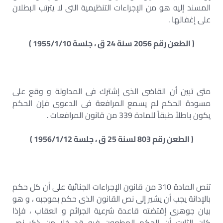
المسند إليه هو من الإجراءات التنظيمية التى لا يترتب البطلان
على إغفالها .
( الطعن رقم 2056 سنة 24 ق ، جلسة 1955/1/10 )
متى تبين أن القاضى الذى إشترك فى المداولة و وقع على
مسودة الحكم لم يسمع المرافعة فى الدعوى فإن الحكم
يكون باطلاً طبقاً للمادة 339 من قانون المرافعات .
( الطعن رقم 803 لسنة 25 ق ، جلسة 1956/1/12 )
تنص المادة 310 من قانون الإجراءات الجنائية على أن كل حكم
بالإدانة يجب أن يشير إلى نص القانون الذى حكم بموجبه ، و هو
بيان جوهرى إقتضته قاعدة شرعية الجرائم و العقاب ، فإذا
كان الثابت أن الحكم المطعون فيه قد خلا من ذكر نص