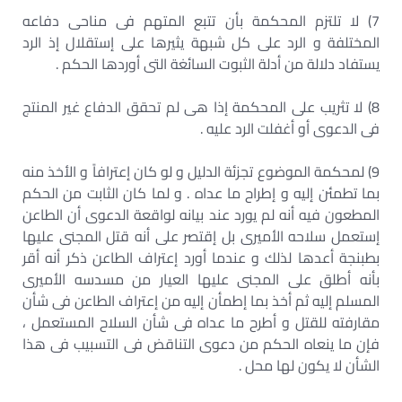
7) لا تلتزم المحكمة بأن تتبع المتهم فى مناحى دفاعه
المختلفة و الرد على كل شبهة يثيرها على إستقلال إذ الرد
يستفاد دلالة من أدلة الثبوت السائغة التى أوردها الحكم .
8) لا تثريب على المحكمة إذا هى لم تحقق الدفاع غير المنتج
فى الدعوى أو أغفلت الرد عليه .
9) لمحكمة الموضوع تجزئة الدليل و لو كان إعترافاً و الأخذ منه
بما تطمئن إليه و إطراح ما عداه . و لما كان الثابت من الحكم
المطعون فيه أنه لم يورد عند بيانه لواقعة الدعوى أن الطاعن
إستعمل سلاحه الأميرى بل إقتصر على أنه قتل المجنى عليها
بطبنجة أعدها لذلك و عندما أورد إعتراف الطاعن ذكر أنه أقر
بأنه أطلق على المجنى عليها العيار من مسدسه الأميرى
المسلم إليه ثم أخذ بما إطمأن إليه من إعتراف الطاعن فى شأن
مقارفته للقتل و أطرح ما عداه فى شأن السلاح المستعمل ،
فإن ما ينعاه الحكم من دعوى التناقض فى التسبيب فى هذا
الشأن لا يكون لها محل .