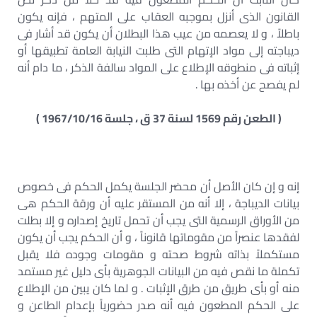
القانون الذى أنزل بموجبه العقاب على المتهم ، فإنه يكون
باطلاً ، و لا يعصمه من عيب هذا البطلان أن يكون قد أشار فى
ديباجته إلى مواد الإتهام التى طلبت النيابة العامة تطبيقها أو
إثباته فى منطوقه الإطلاع على المواد سالفة الذكر ، ما دام أنه
لم يفصح عن أخذه بها .
( الطعن رقم 1569 لسنة 37 ق ، جلسة 1967/10/16 )
إنه و إن كان الأصل أن محضر الجلسة يكمل الحكم فى خصوص
بيانات الديباجة ، إلا أنه من المستقر عليه أن ورقة الحكم هى
من الأوراق الرسمية التى يجب أن تحمل تاريخ إصداره و إلا بطلت
لفقدها عنصراً من مقوماتها قانوناً ، و أن الحكم يجب أن يكون
مستكملاً بذاته شروط صحته و مقومات وجوده فلا يقبل
تكملة ما نقص فيه من البيانات الجوهرية بأى دليل غير مستمد
منه أو بأى طريق من طرق الإثبات . و لما كان يبين من الإطلاع
على الحكم المطعون فيه أنه صدر حضورياً بإعدام الطاعن و