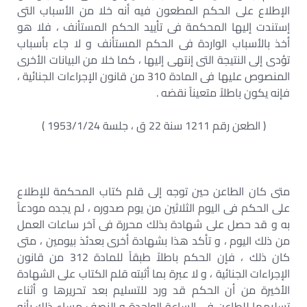
الإطلاع على الحكم المطعون فيه أنه خلا من الأسباب التى
إستندت إليها المحكمة فى تأييد الحكم المستأنف ، فلا هو
أخذ بالأسباب الواردة فى الحكم المستأنف و لا جاء بأسباب
تؤدى إلى النتيجة التى إنتهى إليها ، كما خلا من البيانات الأخرى
المنصوص عليها فى المادة 310 من قانون الإجراءات الجنائية ،
فإنه يكون باطلاً متعيناً نقضه .
( الطعن رقم 1211 سنة 22 ق ، جلسة 1953/1/24 )
متى كان الطاعن حين توجه إلى قلم كتاب المحكمة للإطلاع
على الحكم فى اليوم الثلاثين من يوم صدوره ، لم يجده مودعاً
به و قد حصل على شهادة بذلك محررة فى آخر ساعات العمل
من ذلك اليوم ، و تأكد هذا بشهادة أخرى بعدئذ بيومين ، متى
كان ذلك ، فإن الحكم باطلاً طبقاً للمادة 312 من قانون
الإجراءات الجنائية ، و لا عبرة بما أثبته قلم الكتاب على الشهادة
الأخيرة من أن الحكم قد ورد للتسليم بعد تحريرها و أثناء
تسليمها للطاعن فى الساعة الواحدة و النصف مساء ذلك بأنه