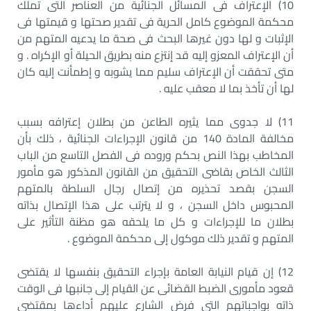
10) الإعتراف فى المسائل الجنائية من العناصر التى تملك
محكمة الموضوع كامل الحرية فى تقدير صحتها و قيمتها فى
الإثبات و لها دون غيرها البحث فى صحة ما يدعيه المتهم من
أن الإعتراف المعزو إليه قد إنتزع منه بطريق الحيلة أو الإكراه . و
متى تحققت أن الإعتراف سليم مما يشوبه و إطمأنت إليه كان
لها أن تأخذ بما لا معقب عليه .
11) لا جدوى مما يثيره الطاعن من بطلان إعترافه بسبب
مخالفة المادة 140 من قانون الإجراءات الجنائية ، ذلك بأن
المخاطب بهذا النص بحكم وروده فى الفصل التاسع من الباب
الثالث الخاص بقاضى التحقيق من القانون المذكور هو مأمور
السجن بقصد تحذيره من إتصال رجال السلطة بالمتهم
المحبوس داخل السجن ، و لا يترتب على هذا الإتصال بذاته
بطلان ما للإجراءات و كل ما يلحقه هو مظنة التأثير على
المتهم و تقدير ذلك موكول إلى محكمة الموضوع .
12) إن قيام النيابة العامة بإجراء التحقيق بنفسها لا يقتضى
قعود مأمورى الضبط القضائى عن القيام إلى جانبها فى الوقت
ذاته بواجباتهم التى فرض الشارع عليهم أداءها بمقتضى