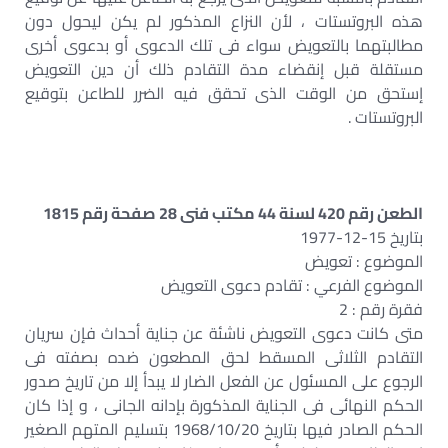
هذه البروتستات ، لأن النزاع المذكور لم يكن ليحول دون
مطالبتهما بالتعويض سواء فى تلك الدعوى أو بدعوى أخرى
مستقلة قبل إنقضاء مدة التقادم ذلك أن دين التعويض
إستحق من الوقت الذى تحقق فيه الضرر للطاعن بتوقيع
البروتستات .
الطعن رقم 420 لسنة 44 مكتب فنى 28 صفحة رقم 1815
بتاريخ 15-12-1977
الموضوع : تعويض
الموضوع الفرعي : تقادم دعوى التعويض
فقرة رقم : 2
متى كانت دعوى التعويض ناشئة عن جناية أحداث فإن سريان
التقادم الثلاثى المسقط لحق المطعون ضده بصفته فى
الرجوع على المسئول عن الفعل الضار لا يبدأ إلا من تاريخ صدور
الحكم النهائى فى الجناية المذكورة بإدانه الجانى ، و إذا كان
الحكم الصادر فيها بتاريخ 1968/10/20 بتسليم المتهم الصغير