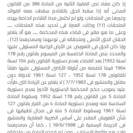
إذ كان مفاد نص الفقرة الثانية من المادة 386 من القانون
المدنى أنه إذا سقط الحق بالتقادم سقطت معه الفوائد
وغيرها من الملحقات ولو لم تكتمل مدة التقادم الخاصة بهذه
الملحقات (11) وكانت العبرة فى تحديد هذه الملحقات ــــ
وعلى ما هو مقرر فى قضاء هذه المحكمة ــــ هو ألا يتغاير
الحقان الحق الأصلى وملحقاته فى نوعهما ومصدرهما (12) ،
وإذ كان الحق فى التعويض عن الأرض الزراعية المستولى عليها
والمحدد بنص المادة الخامسة من المرسوم بقانون رقم 178
لسنة 1952( بعد القضاء بعدم دستورية القانون رقم 104 لسنة
1964 فيما تتضمنه من أيلولة الأراضى المستولى عليها طبقاً
للقانونين 178 لسنة 1952 ، 127 لسنة 1961 للدولة دون
مقابل والمنشور فى 7/7/1983 ) لا يتغاير عن الزيادة التى طرأت
عليه بموجب حكم المحكمة الدستورية الأخير( بعدم دستورية
المادة 5 من القانون رقم 178 لسنة 1952 وسقوط المادة
السادسة منه وبعدم دستورية المادة 4 من القرار بقانون 127
لسنة 1961 وبسقوط المادة 5 منه فى مجال تطبيقها فى
شأن التعويض المقدر على أساس الضريبة العقارية والمنشور
فى الجريدة الرسمية فى 18/6/1998 ) ، كما أن مصدرهما
واحد هو واقعة الاستيلاء ، ومن ثم فهذه الزيادة من ملحقاته