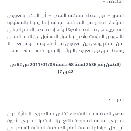
القاعدة : –
المقرر – فى قضاء محكمة النقض – أن الحكم بالتعويض
المؤقت الصادر من المحكمة الجنائية إنما يحيط بالمسئولية
التقصيرية فى مختلف عناصرها وأنه إذا ما صدر الحكم الجنائي
بالتعويض المؤقت وأصبح باتاً قبل المسئول عن الحق المدنى
فإن الحكم يرسى دين التعويض فى أصله ومبناه ومن بعده لا
يسقط الحق فى التعويض النهائى إلا بمرور خمس عشرة سنة .
(الطعن رقم 2436 لسنة 68 جلسة 2011/01/05 س 62 ص
42 ق 7)
الموجز : –
مضى المدة سبب للانقضاء تختص به الدعوى الجنائية دون
الدعوى المدنية المرفوعة بالتبع لها . استمرار الدعوى الأخيرة
فى كل مراحلها قائمة أمام المحكمة الجنائية لتستمر فى