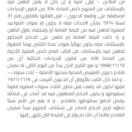
ابن الطاعن – لولى أمره و إن كان لا يقبل الطعن فيه
بالإستئناف من المتهم كنص المادة 354 من قانون الإجراءات
المنطبقة على واقعة الدعوى – قبل إلغائها بالقانون رقم 31
لسنة 1974 بشأن الأحداث فإنه لا يكون إلا بفوات المواعيد
المقررة للطعن فيه من النيابة العامة أو بإستنفاد طرق الطعن
و إذ كانت النيابة العامة لم تطعن على الحكم المذكور
بالإستئناف فإنه يكون نهائياً بفوات مدة الثلاثين يوماً المقررة
للطعن فيه بالإستئناف من النائب العام كنص الفقرة الأخيرة
من المادة 406 من قانون الإجراءات الجنائية أى من
1968/11/19 و هو التاريخ الذى يبدأ من اليوم التالى له سريان
تقادم دعوى التعويض المدنية بمدتها الأصلية – ثلاث سنوات –
، و لما كان الثابت بالأوراق أن الدعوى أقيمت فى 1971/11/9
فإنها تكون قد رفعت قبل مضى الثلاث سنوات المقررة قانوناً
لسقوطها و يكون الحكم المطعون فيه قد أصاب فى قضائه
برفض الدفع بسقوطها بالتقادم ، و لا يغير من الأمر شيئاً
خطؤه تاريخ الحكم الصادر فى إستئناف المتهم مبدأ لسريان
التقادم طالما أن ذلك لم يؤثر فى النتيجة التى إنتهى إليها .