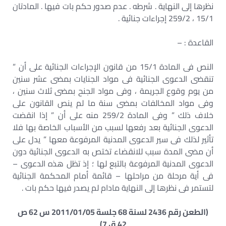
نظرها إلى النهاية . شرطه . عدم صدور حكم بات فيها . المادتان
15/1 ، 259/2 إجراءات جنائية .
القاعدة : –
النص فى المادة 15/1 من قانون الإجراءات الجنائية على أن ”
تنقضى الدعوى الجنائية فى مواد الجنايات بمضى عشر سنين
من يوم وقوع الجريمة ، وفى مواد الجنح بمضى ثلاث سنين ،
وفى مواد المخالفات بمضى سنة ما لم ينص القانون على
خلاف ذلك ” وفى المادة 259/2 منه على أن ” إذا انقضت
الدعوى الجنائية بعد رفعها لسبب من الأسباب الخاصة بها فلا
تأثير لذلك فى سير الدعوى المدنية المرفوعة معها ” يدل على
أن مضى المدة سبب للانقضاء تختص به الدعوى الجنائية دون
الدعوى المدنية المرفوعة بالتبع لها ؛ إذ تظل هذه الدعوى –
فى أية مرحلة من مراحلها – قائمة أمام المحكمة الجنائية
لتستمر فى نظرها إلى النهاية مادام لم يصدر فيها حكم بات .
(الطعن رقم 2436 لسنة 68 جلسة 2011/01/05 س 62 ص
42 ق 7)