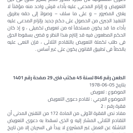
التعويض و إلزام المدعى عليه بأداء قرش واحد منه مؤقتاً لا
يغنى المضرور – و على ما سلف – وصولاً إلى حقه بطريق
التنفيذ الجبرى من الحصول على حكم جديد بإلزام المدعى عليه
بأداء ما قد يكون مستحقاً له من تعويض تكميلى ، و إذ كان
الحكم المطعون فيه قد إلتزم هذا النظر و قضى بسقوط الحق
فى طلب تكملة التعويض بالتقادم الثلاثى ، فإن النعى عليه
بالخطأ فى تطبيق القانون يكون على غير أساس .
الطعن رقم 846 لسنة 45 مكتب فنى 29 صفحة رقم 1401
بتاريخ 05-06-1978
الموضوع : تعويض
الموضوع الفرعي : تقادم دعوى التعويض
فقرة رقم : 2
مفاد نص الفقرة الأولى من المادة 172 من التقنين المدنى أن
التقادم الثلاثى المشار إليه و الذى تسقط به دعوى التعويض
الناشئة عن العمل غير المشروع لا يبدأ فى السريان إلا من تاريخ