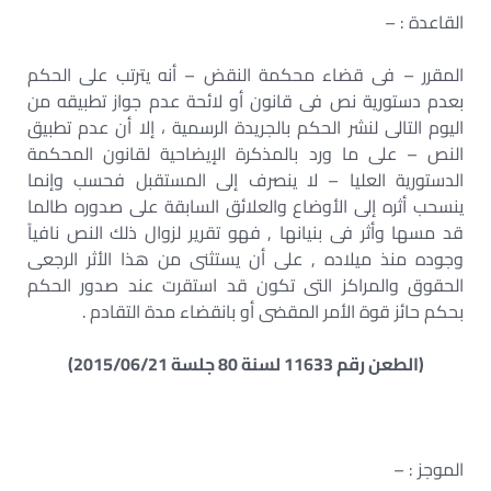
القاعدة : –
المقرر – فى قضاء محكمة النقض – أنه يترتب على الحكم
بعدم دستورية نص فى قانون أو لائحة عدم جواز تطبيقه من
اليوم التالى لنشر الحكم بالجريدة الرسمية ، إلا أن عدم تطبيق
النص – على ما ورد بالمذكرة الإيضاحية لقانون المحكمة
الدستورية العليا – لا ينصرف إلى المستقبل فحسب وإنما
ينسحب أثره إلى الأوضاع والعلائق السابقة على صدوره طالما
قد مسها وأثر فى بنيانها , فهو تقرير لزوال ذلك النص نافياً
وجوده منذ ميلاده , على أن يستثنى من هذا الأثر الرجعى
الحقوق والمراكز التى تكون قد استقرت عند صدور الحكم
بحكم حائز قوة الأمر المقضى أو بانقضاء مدة التقادم .
(الطعن رقم 11633 لسنة 80 جلسة 2015/06/21)
الموجز : –