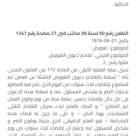
الجنائية .
الطعن رقم 50 لسنة 39 مكتب فنى 27 صفحة رقم 1247
بتاريخ 01-06-1976
الموضوع : تعويض
الموضوع الفرعي : تقادم دعوى التعويض
فقرة رقم : 2
تجرى عبارة الفقرة الأولى من المادة 172 من القانون المدنى
بأنه ” تسقط بالتقادم دعوى التعويض الناشئة عن العمل غير
المشروع بإنقضاء ثلاث سنوات من اليوم الذى علم فيه المضرور
بحدوث الضرر و بشخص المسئول عنه و تسقط هذه الدعوى
فى كل حال بإنقضاء خمس عشرة سنة من يوم وقوع العمل
غير المشرع ” و المراد بالعلم لبدء سريان التقادم الثلاثى
المستحدث بهذا النص – و على ما جرى به قضاء هذه
المحكمة – هو العلم الحقيقى الذى يحيط بوقوع الضرر و
بشخص المسئول عنه بإعتبار أن إنقضاء ثلاث سنوات من يوم
هذا العلم ينطوى على تنازل المضرور عن حق التعويض الذى