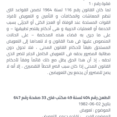
فقرة رقم : 1
لما كان القانون رقم 116 لسنة 1964 تضمن القواعد التى
تنظم المعاشات والمكافآت و التأمين و التعويض لأفراد
القوات المسلحة عند الوفاة أو العجز الكلى أو الجزئى بسبب
الخدمة أو العمليات الحربية و هى أحكام يقتصر تطبيقها – و
على ما جرى به قضاء هذه المحكمة – على الحالات
المنصوص عليها فى هذا القانون و لا تتعداها إلى التعويض
المستحق طبقاً لأحكام القانون المدنى ، فلا تحول دون
مطالبة المضرور بحقه فى التعويض الكامل الجابر للضرر الذى
لحقه ، إذ أن هذا الحق يظل مع ذلك قائماً وفقاً لأحكام
القانون المدنى إذا كان سبب الضرر الخطأ التقصيرى ، إلا أنه لا
يصح للمضرور أن يجمع بين التعويضين .
الطعن رقم 404 لسنة 49 مكتب فنى 33 صفحة رقم 647
بتاريخ 02-06-1982
الموضوع : تعويض
الموضوع الفرعي : تقادم دعوى التعويض