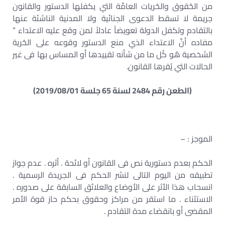
من ‏الحُقوق والحُريات العامَّة التي يكفلها الدستور والقانون
جريمة لا تسقط الدعوى الجنائية ولا المدنية الناشئة ‏عنها
بالتقادم وتكفل الدولة تعويضاً عادلاً لمن وقع عليه الاعتداء ”
مفاده أنَّ الاعتداء الذي منع الدستور ‏وقوعه على الحُرية
الشخصية هُو كُل ما من شأنه تقييدها أو المساس بها فى غير
الحالات التي يُقرها ‏القانون.‏
(الطعن رقم 2484 لسنة 65 جلسة 2019/08/01)
الموجز : –
الحكم بعدم دستورية نص فى القانون أو لائحة . أثره . عدم جواز
تطبيقه من اليوم التالى لنشر الحكم فى الجريدة الرسمية .
انسحاب هذا الأثر على الأوضاع والعلائق السابقة على صدوره .
الاستثناء . ما استقر من مراكز وحقوق بحكم حاز قوة الأمر
المقضى أو بانقضاء مدة التقادم .