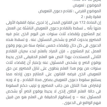
الموضوع : تعويض
الموضوع الفرعي : تقادم دعوى التعويض
فقرة رقم : 2
إن المادة 172 من القانون المدنى إذ تجرى عبارة الفقرة الأولى
منها بأنه ,, تسقط بالتقادم دعوى التعويض الناشئة عن العمل
غير المشروع بإنقضاء ثلاث سنوات من اليوم الذى علم فيه
المضرور بحدوث الضرر و بشخص المسئول عنه . و تسقط هذه
الدعوى فى كل حال بإنقضاء خمس عشرة سنة من يوم وقوع
العمل غير المشروع ،، فإن المراد بالعلم لبدء سريان التقادم
الثلاثى المستحدث بهذا النص هو العلم الحقيقى الذى يحيط
بوقوع الضرر و بشخص المسئول عنه بإعتبار أن إنقضاء ثلاث
سنوات من يوم هذا العلم ينطوى على تنازل المضرور عن حق
التعويض الذى فرضه القانون على الملتزم دون إرادته مما
يستتبع سقوط دعوى التعويض بمضى مدة التقادم ، و لا وجه
لإفتراض هذا التنازل من جانب المضرور و ترتيب حكم السقوط
فى حالة العلم الظنى إلذى لا يحيط بوقوع الضرر أو بشخص
المسئول عنه – و إستظهار الحقيقة فى العلم هو من قبيل
فهم الواقع فى الدعوى .