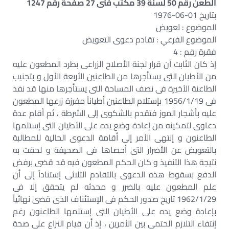
الطعن رقم 50 لسنة 39 مكتب فنى 27 صفحة رقم 1247
بتاريخ 01-06-1976
الموضوع : تعويض
الموضوع الفرعي : تقادم دعوى التعويض
فقرة رقم : 4
إذ كان الثابت أن قرار لجنة الأصلاح الزراعى بطرد المطعون عليه
من الأطيان التى يستأجرها من الطاعنين الأربعة الأول و بتجنيب
الطاعنة الأخيرة فى نصف المساحة التى يستأجرها منها قد نفذ
فى 1956/1/19 بإستلام الطاعنين أطياناً مفرزة زرعها المطعون
عليه بأشجار الموز فتقدم بالشكوى إلى الشرطة ، ثم أقام عدة
دعاوى لتمكينه من إعادة وضع يده على الأطيان التى إستلمها
الطاعنون و إنتهى الأمر إلى أقامة الدعوى الحالية للمطالبة
بالتعويض عن الأضرار التى أحصاها فى الصحيفة و لحقت به
نتيجة هذا التنفيذ و كان الحكم المطعون فيه قد قضى برفض
الدفع بسقوط هذه الدعوى بالتقادم الثلاثى إستناداً إلى أن
علم المطعون عليه بالضرر و محدثه لم يتحقق إلا فى
1962/1/29 تاريخ صدور الحكم فى الإستئناف الذى قضى نهائياً
بإعادة وضع يده على الأطيان التى إستلمها الطاعنون رغم
إنتفاء التلازم الحتمى بين الأمرين ، إذ أن قيام النزاع على صحة