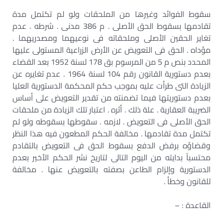
سقوط الفوائد وغيرها من الملحقات ولو لم تكتمل مدة
تقادمها بسقوط الحق الأصلى . م 386 مدنى . شرطه . عدم
تغاير الحقين الأصلى وملحقاته فى نوعيهما ومصدريهما .
مؤداه . الحق فى التعويض عن الأرض الزراعية المستولى عليها
المحدد بنص م 5 من المرسوم بق 178 لسنة 1952 بعد القضاء
بعدم دستورية القانون رقم 104 لسنة 1964 . عدم تغايره عن
الزيادة التى طرأت عليه بموجب حكم المحكمة الدستورية العليا
بعدم دستوريتها فيما تضمنته من تقدير التعويض على أساس
الضريبة العقارية . علة ذلك . أثره . اعتبار تلك الزيادة من ملحقات
الحق الأصلى فى التعويض . لازمه . سقوطها بسقوطه ولو لم
تكتمل مدة تقادمها . مخالفة الحكم المطعون فيه هذا النظر
وقضاؤه برفض الدفع بسقوط الحق فى التعويض بالتقادم
محتسباً بدايته من اليوم التالى لتاريخ نشر الحكم الأخير بعدم
الدستورية وإلزام الطاعن بصفته بالتعويض عنها . مخالفة
للقانون وخطأ .
القاعدة : –