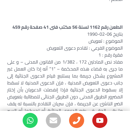
الطعن رقم 1162 لسنة 56 مكتب فنى 41 صفحة رقم 459
بتاريخ 06-02-1990
الموضوع : تعويض
الموضوع الفرعي : تقادم دعوى التعويض
فقرة رقم : 1
مفاد نص المادتين 172 ، 1/382 من القانون المدنى – و على
ما جرى به قضاء هذه المحكمة – “1” أنه إذا كان العمل غير
المشروع يشكل جريمة بما يستتبع قيام الدعوى الجنائية إلى
جانب دعوى التعويض المدنية ، فإن الدعوى المدنية لا تسقط
إلا بسقوط الدعوى الجنائية فإذا إنفصلت الدعويان بأن إختار
المضرور الطريق المدنى دون الطريق الجنائى للمطالبة بتعويض
الضرر الناشئ عن الجريمة ، فإن سريان التقادم بالنسبة له يقف
ما بقى الحق فى رفع الدعوى الجنائية أو تحريكها أو السير
فيها قائماً ، فإذا إنقضت هذه الدعوى بصدور حكم نهائى
فيها بإدانة الجانى أو بسبب آخر من أسباب الإنقضاء كسقوطها