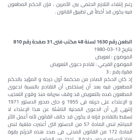
رغم إنتفاء التلازم الحتمى بين الأمرين ، فإن الحكم المطعون
فيه يكون قد أخطأ فى تطبيق القانون .
الطعن رقم 1630 لسنة 48 مكتب فنى 31 صفحة رقم 810
بتاريخ 13-03-1980
الموضوع : تعويض
الموضوع الفرعي : تقادم دعوى التعويض
فقرة رقم : 3
إذ كان الحكم الصادر من محكمة أول درجة و المؤيد بالحكم
المطعون فيه بعد أن إستخلص أن التقادم بالنسبة لدعوى
المطعون ضده بالتعويض قد وقف سريانه منذ وقوع التعذيب
و الإعتداء على حريته فى 1955 و حتى صدور الدستور 1971
إنتهى إلى أن الدعوى المدنية الناشئة عن هذا الإعتداء لا
تسقط بالتقادم فإنه لا يكون قد خالف القانون لأنه أعمل الأثر
المباشر لنص المادة 57 من الدستور التى أعتبرت ملغية لنص
المادة 172 من القانون المدنى فى صدد هذه الجرئم بقوة
نفاذ الدستور و دون حاجة إلى تدخل من المشرع.