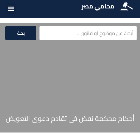
محامي مصر
أسئلة شائع
الخدمات الق
المكتبة الق
بحث
أحكام محكمة نقض فى تقادم دعوى التعويض