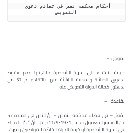
أحكام محكمة نقض فى تقادم دعوى 
التعويض
الموجز : –
جريمة الاعتداء على الحرية الشخصية. ماهيتها. عدم سقوط
الدعوى الجنائية والمدنية الناشئة عنها بالتقادم. م ‏‏57 من
الدستور. كفالة الدولة التعويض عنه.‏
القاعدة : –
المُقرَّر – فى قضاء محكمة النقض – أنَّ النص فى المادة 57
من الدستور المعمول به فى ‏‏11/9/1971م على أنَّ ” كُل اعتداء
على الحرية الشخصية أو حُرمة الحياة الخاصَّة للمُواطنين وغيرها