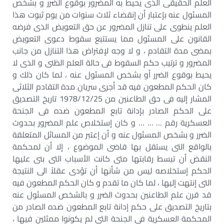
العلم الحقيقى الذى يحيط به المضرور بوقوع الضرر و بشخص
المسئول عنه بإعتبار أن إنقضاء ثلاث سنوات من يوم ثبوت هذا
العلم ينطوى على تنازل المضرور عن حق التعويض الذى فرضه
القانون على المسئول مما يستتبع سقوط دعوى التعويض
بمضى مدة التقادم ، و لا وجه لإفتراض هذا التنازل من جانب
المضرور و ترتيب حكم السقوط فى حالة العلم الظنى و الذى لا
يحيط بوقوع الضرر أو بشخص المسئول عنه ، لما كان ذلك و
كان الحكم المطعون فيه قد أجرى سريان مدة التقادم الثلاثى
المشار إليه فى حق الطاعنين من 1978/12/25 تاريخ التصديق
على الحكم الصادر بإدانة تابع المطعون ضده فى الجنحة
العسكرية رقم … … … و كان إستخلاص علم المضرور بحدوث
الضرر و بشخص المسئول عنه و أن إعتبر من المسائل المتعلقة
بالواقع التى يستقل بها قاضى الموضوع ، إلا أن لمحكمة
النقض أن تبسط رقابتها متى كانت الأسباب التى بنى عليها
الحكم إستخلاصه ليس من شأنها أن تؤدى عقلاً الى النتيجة
التى إنتهت إليها ، لما كان ما تقدم و كان الحكم المطعون فيه
قد قرن علم الطاعنين بحدوث الضرر و بالشخص المسئول عنه
بتاريخ التصديق على حكم إدانة تابع المطعون ضده الصادر من
المحكمة العسكرية فى الجنحة التى لم يكونوا ممثلين فيها ،