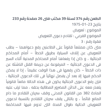
الطعن رقم 374 لسنة 39 مكتب فنى 26 صفحة رقم 233
بتاريخ 23-01-1975
الموضوع : تعويض
الموضوع الفرعي : تقادم دعوى التعويض
فقرة رقم : 3
متى كان ممتنعاً قانوناً على الطاعنين رفع دعواهما – بطلب
التعويض عن إتلاف السيارة بطريق الخطأ – أمام المحاكم
الجنائية ، و كان إذا رفعاها أمام المحاكم المدنية أثناء السير
فى الدعوى الجنائية – المرفوعة عن جريمة القتل الناشئة عن
ذات الخطأ – كان رفعها فى هذا الوقت عقيماً ، إذا لا يمكن
الحكم فيها إلا بعد أن يفصل نهائياً فى تلك الدعوى الجنائية ،
فإن رفع الدعوى الجنائية يكون فى هذه الحالة مانعاً قانونياً
يتعذر معه على الدائن المضرور المطالبة بحقه ، مما ترتب عليه
المادة 382 من القانون المدنى وقف سريان التقادم ما دام
المانع قائماً ، و بالتالى يقف سريان التقادم بالنسبة لدعوى
التعويض الحالية طوال المدة التى تدوم فيها المحاكمة