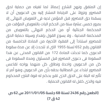
إن المتفق ونهج الشارع إعمالاً لما تغياه من حماية لحق
المضرور ونزولاً على الارتباط المشار إليه بين الدعويين أن لا
يسقط حق المضرور قبل المؤمن لديه فى التعويض النهائى إلا
بمرور خمس عشرة سنة من الحكم البات بالتعويض المؤقت من
المحكمة الجنائية أو من الحكم النهائى بالتعويض من
المحكمة المدنية ، ولا يسوغ القول بإهدار وسيلة حماية الحق
للمضرور استناداً إلى الفقرة الأخيرة من المادة الخامسة من
القانون رقم 652 لسنة 1955 التى لا تتحدث إلا عن مدة سقوط
الدعوى كما تحدثت المادة 172 من القانون المدنى عن هذا
السقوط فى دعوى المضرور قبل المسئول ومدة السقوط فى
كل من الدعويين واحدة ونطاق كل منهما يواجه تقاعس
المضرور ابتداء عن المطالبة بحقه بأى من الدعويين وهو أمر لا
تأثير له البتة على الحق الذى تقرر بحكم له قوة الشئ المحكوم
فيه والذى كفل له القانون الحماية .
(الطعن رقم 2436 لسنة 68 جلسة 2011/01/05 س 62 ص
42 ق 7)