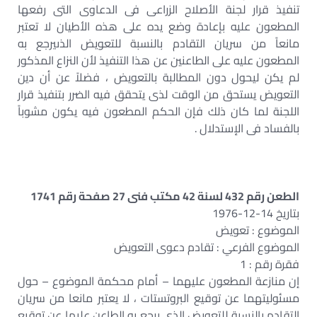
تنفيذ قرار لجنة الأصلاح الزراعى فى الدعاوى التى رفعها
المطعون عليه بإعادة وضع يده على هذه الأطيان لا تعتبر
مانعاً من سريان التقادم بالنسبة للتعويض الذىيرجع به
المطعون عليه على الطاعنين عن هذا التنفيذ لأن النزاع المذكور
لم يكن ليحول دون المطالبة بالتعويض ، فضلاً عن أن دين
التعويض يستحق من الوقت لذى يتحقق فيه الضرر بتنفيذ قرار
اللجنة لما كان ذلك فإن الحكم المطعون فيه يكون مشوباً
بالفساد فى الإستدلال .
الطعن رقم 432 لسنة 42 مكتب فنى 27 صفحة رقم 1741
بتاريخ 14-12-1976
الموضوع : تعويض
الموضوع الفرعي : تقادم دعوى التعويض
فقرة رقم : 1
إن منازعة المطعون عليهما – أمام محكمة الموضوع – حول
مسئوليتهما عن توقيع البروتستات ، لا يعتبر مانعا من سريان
التقادم بالنسبة للتعويض الذى يرجع به الطاعن عليها عن توقيع