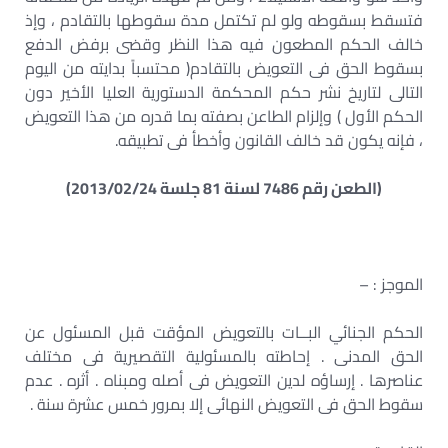
فتسقط بسقوطه ولو لم تكتمل مدة سقوطها بالتقادم ، وإذ
خالف الحكم المطعون فيه هذا النظر وقضى برفض الدفع
بسقوط الحق فى التعويض بالتقادم( محتسباً بدايته من اليوم
التالى لتاريخ نشر حكم المحكمة الدستورية العليا الأخير دون
الحكم الأول ) وإلزام الطاعن بصفته بما قدره من هذا التعويض
، فإنه يكون قد خالف القانون وأخطأ فى تطبيقه.
(الطعن رقم 7486 لسنة 81 جلسة 2013/02/24)
الموجز : –
الحكم الجنائي البــات بالتعويض المؤقت قبل المسئول عن
الحق المدنى . إحاطته بالمسئولية التقصيرية فى مختلف
عناصرها . إرساؤه لدين التعويض فى أصله ومبناه . أثره . عدم
سقوط الحق فى التعويض النهائى إلا بمرور خمس عشرة سنة .