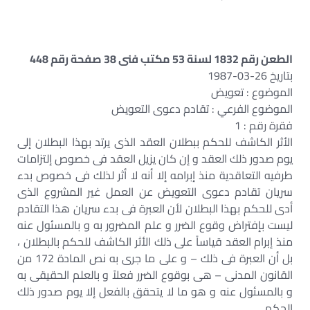
الطعن رقم 1832 لسنة 53 مكتب فنى 38 صفحة رقم 448
بتاريخ 26-03-1987
الموضوع : تعويض
الموضوع الفرعي : تقادم دعوى التعويض
فقرة رقم : 1
الأثر الكاشف للحكم ببطلان العقد الذى يرتد بهذا البطلان إلى
يوم صدور ذلك العقد و إن كان يزيل العقد فى خصوص إلتزامات
طرفيه التعاقدية منذ إبرامه إلا أنه لا أثر لذلك فى خصوص بدء
سريان تقادم دعوى التعويض عن العمل غير المشروع الذى
أدى للحكم بهذا البطلان لأن العبرة فى بدء سريان هذا التقادم
ليست بإفتراض وقوع الضرر و علم المضرور به و بالمسئول عنه
منذ إبرام العقد قياساً على ذلك الأثر الكاشف للحكم بالبطلان ،
بل أن العبرة فى ذلك – و على ما جرى به نص المادة 172 من
القانون المدنى – هى بوقوع الضرر فعلاً و بالعلم الحقيقى به
و بالمسئول عنه و هو ما لا يتحقق بالفعل إلا يوم صدور ذلك
الحكم .