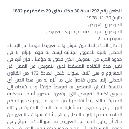
الطعن رقم 292 لسنة 30 مكتب فنى 29 صفحة رقم 1832
بتاريخ 30-11-1978
الموضوع : تعويض
الموضوع الفرعي : تقادم دعوى التعويض
فقرة رقم : 2
إذ كان الحكم للطاعنين بقرش واحد تعويضاً مؤقتاً فى الإدعاء
المدنى بالتبع للدعوى الجنائية ليست له قوة الإلزام إلا فى
حدود الجزء من التعويض الذى قضى به مؤقتاً ، فإن أثره فى
تغيير مدة التقادم المسقط لدين التعويض عن العمل غير
المشروع و هى ثلاث سنوات كنص المادة 172 من القانون
المدنى إنما يكون قاصراً على ما ألزم به من هذا الدين أى
بالنسبة للقرش المقضى به تعويضاً مؤقتاً و لا يتعداه إلى
دعوى تكملة التعويض التى يرفعها المضرور أمام المحكمة
المدنية و التى يبدأ تقادمها من جديد من يوم صدور الحكم
النهائى فى دعوى المسئولية بذات المدة المقررة فى تلك
المادة لتقادم الإلتزام الأصلى و هى ثلاث سنوات ، لا يغير من
ذلك أن يكون الحق فى التعويض قد تقرر الحكم النهائى فى
دعوى المسئولية لأن مجرد صدور حكم بتقرير الحق فى دين