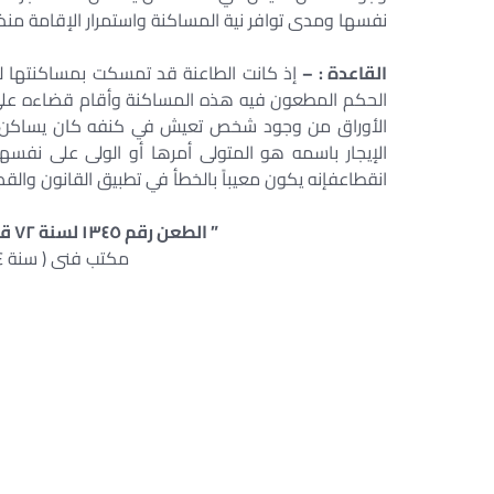
نفسها ومدى توافر نية المساكنة واستمرار الإقامة منذ 
القاعدة : –
إذ كانت الطاعنة قد تمسكت بمساكنتها لخال
الحكم المطعون فيه هذه المساكنة وأقام قضاءه على سن
الأوراق من وجود شخص تعيش في كنفه كان يساكن الم
الإيجار باسمه هو المتولى أمرها أو الولى على نفسها
انقطاعفإنه يكون معيباً بالخطأ في تطبيق القانون والقص
” الطعن رقم ١٣٤٥ لسنة ٧٢ قضائية دوائر الايجارات – جلسة ٢٠٠٣/٠٦/٢٣ “
مكتب فنى ( سنة ٥٤ – قاعدة ١٨٣ – صفحة ١٠٣٧ )