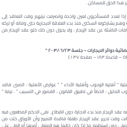
رير هذا الحق للمساكن .
ا تعدد المستأجرون لعين واحدة وانصرفت نيتهم وقت التعاقد إلى
 وهم يشاركونه السكنى منذ بدء العلاقة الايجارية حتى وفاته أو تركه
مات الناشئة عن عقد الإيجار ، ولا يحول دون ذلك خلو عقد الإيجار من
ية ” أهلية الوجوب وأهلية الأداء ” ” عوارض الأهلية : الصبى فاقد
عيوب التدليل : الخطأ في تطبيق القانون ، القصور في التسبيب ” . نيابة ”
 عقد الإيجار منذ بدء الاجارة دون انقطاع . نفى الحكم المطعون فيه
 وقت تحرير عقد الإيجار طفلة فاقدة التمييز وأن الأوراق خلت من
 دون استظهار ما إذا كان خالها هو المتولى أمرها أو الولى على