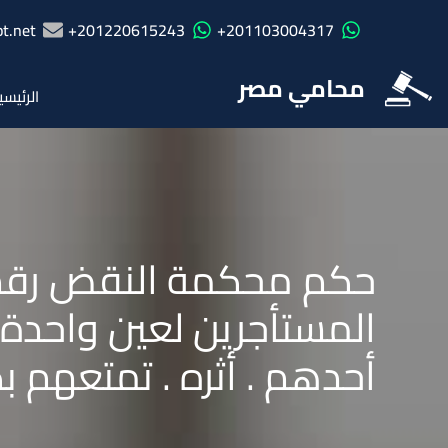
t.net
201220615243+
201103004317+
محامي مصر
الرئيسي
المستأجرين لعين واحدة 
أحدهم . أثره . تمتعهم ب