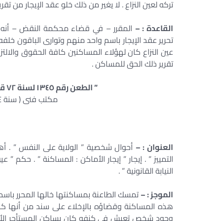
تركه لعين النزاع . لا يغير من ذلك خلو عقد الإيجار من تق
القاعدة : –
المقرر – في قضاء محكمة النقض – أنه إذ
تحرير عقد الإيجار باسم واحد منهم وتوارى الباقون خلفه
عين النزاع كان لهؤلاء المساكنين كافة الحقوق والالتزا
تقرير ذلك الحق للمساكن .
” الطعن رقم ١٣٤٥ لسنة ٧٢ قضائية دوائر الايجارات – جلسة ٢٠٠٣/٠٦/٢٣ “
مكتب فنى ( سنة ٥٤ – قاعدة ١٨٣ – صفحة ١٠٣٧ )
العنوان : –
أحوال شخصية ” الولاية على النفس ” . أهل
التمييز ” . إيجار ” إيجار الأماكن : المساكنة ” . حكم ” 
النيابة القانونية ” .
الموجز : –
تمسك الطاعنة بمساكنتها خالها المحرر باسمه
هذه المساكنة وقضاؤه بالإخلاء على سند من أنها كانت
وجود شخص تعيش في كنفه كان يساكن المستأجر الأصلى