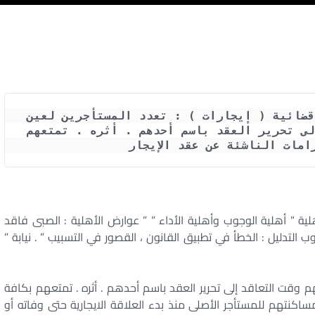
حكم محكمة النقض رقم 1345 لسنة 72 قضائية ( إيجارات ) : تعدد المستأجرين لعين 
واحدة وانصراف نيتهم وقت التعاقد إلى تحرير العقد باسم أحدهم . أثره . تمتعهم 
امات الناشئة عن عقد الإيجار 
ية ” أهلية الوجوب وأهلية الأداء ” ” عوارض الأهلية : الصبى فاقد
عيوب التدليل : الخطأ في تطبيق القانون ، القصور في التسبيب ” . نيابة ”
 وقت التعاقد إلى تحرير العقد باسم أحدهم . أثره . تمتعهم بكافة
مساكنتهم للمستأجر الأصلى منذ بدء العلاقة الايجارية حتى وفاته أو