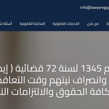
info@lawyeregyp
ة
من نحن
الخدمات القانونية
المكتبة القانونية
أسئلة ش
حكم محكمة النقض رقم 1345 لسنة
وانصراف نيتهم وقت التعاقد 
كافة الحقوق والالتزامات الن