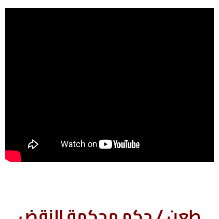
طعن / حكم محكمة النقض