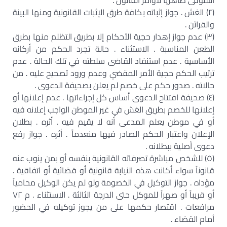
استوفى ظاهرياً لأوامر القانون .
(٢) الغش . جواز إثباته بكافة طرق الإثبات القانونية ومنها البينة
والقرائن .
(٣) عدم جواز إهدار حجية الأحكام إلا بطريق التظلم منها بطرق
الطعن المناسبة . الاستثناء . حالة تجرد الحكم من أركانه
الأساسية . عدم استنفاد القاضى سلطته في تلك الحالة . عدم
ترتيب الحكم حجية الأمر المقضي وعدم ورود تصحيح عليه . من
حالاته . صدور حكم على خصم لم يعلن بصحيفة الدعوى .
(٤) صحيفة افتتاح الدعوى أساس كل إجراءاتها . عدم إعلانها أو
إعلانها للخصم بطريق الغش في غير الموطن الواجب إعلانه فيه
أو في موطن يعلم المدعى أنه لا يقيم فيه . أثره . بطلان
الإعلان واعتبار الحكم الصادر فيها منعدماً . أثره . جواز رفع
دعوى أصلية ببطلانه .
(٥) للشخص مباشرة تصرفاته القانونية بنفسه أو بمن ينوب عنه
قانوناً سواء أكانت هذه النيابة قانونية أو قضائية أو اتفاقية .
مؤداه . جواز التوكيل في الخصومة ولو لم يكن الوكيل محامياً
أو قريباً أو صهراً للموكل حتى الدرجة الثالثة . الاستثناء . م ٧٢
مرافعات . اقتصار حكمها على من يجوز توكيله في الحضور
أمام القضاء .