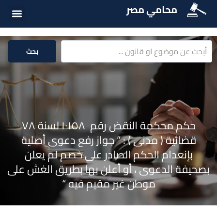
محامي مصر
أسئلة شائع
الخدمات الق
المكتبة الق
بحث
حكم محكمة النقض رقم ١٠١٥٨ لسنة ٧٨
قضائية ( مدنى ) : ” جواز رفع دعوى أصلية
بإنعدام الحكم الصادر على خصم لم يعلن
بصحيفة الدعوى ، أو أعلن بها بطريق الغش على
موطن غير مقيم فيه “