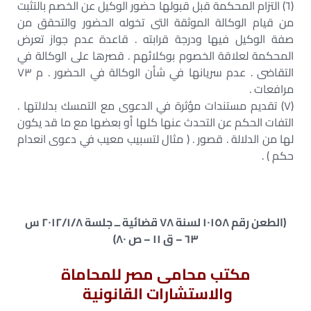
(٦) التزام المحكمة قبل قبولها حضور الوكيل عن الخصم بالتثبت
من قيام الوكالة الموثقة التى تخوله الحضور والتحقق من
صفة الوكيل فيها ودرجة قرابته . قاعدة عدم جواز تعرض
المحكمة لعلاقة الخصوم بوكلائهم . قصرها على الوكالة في
التقاضى . عدم سريانها في شأن الوكالة في الحضور . م ٧٣
مرافعات .
(٧) تقديم مستندات مؤثرة في الدعوى مع التمسك بدلالتها .
التفات الحكم عن التحدث عنها كلها أو بعضها مع ما قد يكون
لها من الدلالة . قصور . ( مثال لتسبيب معيب في دعوى انعدام
حكم ) .
﴿الطعن رقم ١٠١٥٨ لسنة ٧٨ قضائية ــ جلسة ٢٠١٢/١/٨ س
٦٣ – ق ١١ – ص ٨٠﴾
مكتب محامى مصر للمحاماة
والاستشارات القانونية