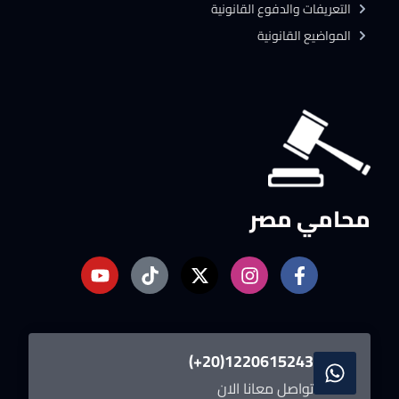
التعريفات والدفوع القانونية
المواضيع القانونية
محامي مصر
1220615243(20+)
تواصل معانا الان