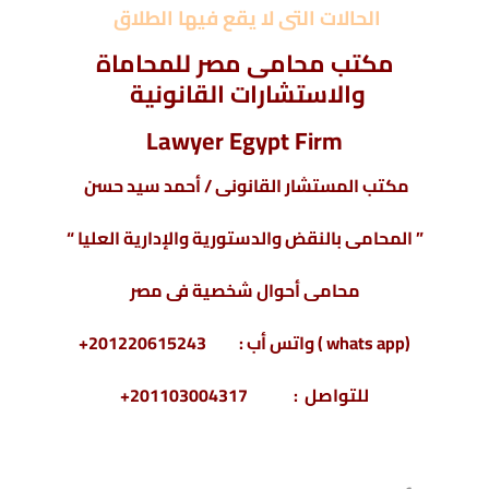
الحالات التى لا يقع فيها الطلاق
مكتب محامى مصر للمحاماة
والاستشارات القانونية
Lawyer Egypt Firm
مكتب المستشار القانونى / أحمد سيد حسن
” المحامى بالنقض والدستورية والإدارية العليا “
محامى أحوال شخصية فى مصر
(whats app ) واتس أب : 201220615243+
للتواصل : 201103004317+