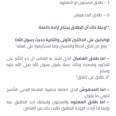
٤ – طلاق المجنون او المعتوه
٥ – طلاق المدهوش
**وعلة ذلك أن الطلاق يحتاج ارادة كاملة.
(والدليل على الحالتين الأولى والثانية حديث رسول الله)
” رفع عن امتي الخطأ والنسيان وما استكرهوا على فعله”
– اما طلاق الغضبان
الذي اشتد به الغضب ال حد التأثير على
تفكيره وقصده وذلك عملا بقول رسول الله صلي الله عليه
وسلم
“لا طلاق فى إغلاق”
– اما المدهوش
الذي اصابته مصيبة افقدته الوعي فأصبح
لايعي ما يقول.
– اما طلاق المعتوه
والمجنون ولايملك احد التطليق عنه
وإنما اذا أرادت الزوجة التطليق طلبت ذلك من القاضي.