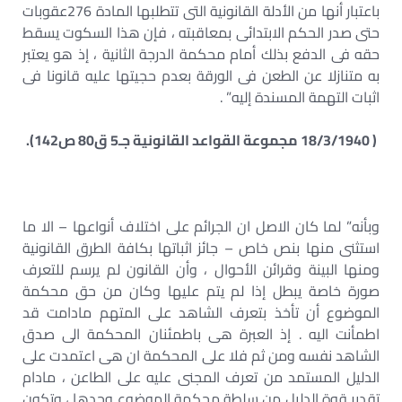
باعتبار أنها من الأدلة القانونية التى تتطلبها المادة 276عقوبات
حتى صدر الحكم الابتدائى بمعاقبته ، فإن هذا السكوت يسقط
حقه فى الدفع بذلك أمام محكمة الدرجة الثانية ، إذ هو يعتبر
به متنازلا عن الطعن فى الورقة بعدم حجيتها عليه قانونا فى
اثبات التهمة المسندة إليه” .
( 18/3/1940 مجموعة القواعد القانونية جـ5 ق80 ص142).
وبأنه” لما كان الاصل ان الجرائم على اختلاف أنواعها – الا ما
استثنى منها بنص خاص – جائز اثباتها بكافة الطرق القانونية
ومنها البينة وقرائن الأحوال ، وأن القانون لم يرسم للتعرف
صورة خاصة يبطل إذا لم يتم عليها وكان من حق محكمة
الموضوع أن تأخذ بتعرف الشاهد على المتهم مادامت قد
اطمأنت اليه . إذ العبرة هى باطمئنان المحكمة الى صدق
الشاهد نفسه ومن ثم فلا على المحكمة ان هى اعتمدت على
الدليل المستمد من تعرف المجنى عليه على الطاعن ، مادام
تقدير قوة الدليل من سلطة محكمة الموضوع وحدها ، وتكون