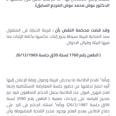
الدكتور عوض محمد عوض المرجع السابق).
وقد قضت محكمة النقض بأن :
قرينة الحيازة فى المنقول
سند الملكية قرينة بسيطة يجوز إثبات عكسها بكافة الإثبات بما
فيها البيئة وقرائن الاحوال .
( الطعن رقم 1760 لسنة 35ق جلسة 6/12/1965).
وبأنه” تقدم الطاعنة ما يدحض قرينة وصول ورقة الإعلان إليها
أثره اعتبار تحلفها عن حضور جلسة المعارضة الاستئنافية راجعا
لعذر قهرى قبول عذر الطاعنة يجعل الحكم المطعون فيه غير
صحيح لقيامه على إجراءات معيبة .( الطعن رقم 3590 لسنة
56ق جلسة 26/2/1987). وبأنه” استناد الحكم فى الرد على
دفاع الطاعن بعدم العلم بوجود مخدر الثلاجة المضبوطة وأن