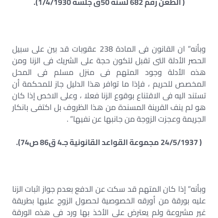
( الطعن رقم 682 لسنة 50ق جلسة 1/4/1930).
وبأنه” ان القانون فى المادة 238 عقوبات قد بين على سبيل
الحصر الأدلة التى تقبل لتكون حجة على الشريك فى الزنا ومن
هذه الأدلة وجود المتهم فى منزل مسلم فى المحل
المخصص للحريم ، فإذا ما توافر هذا الدليل جاز للمحكمة أن
تستند اليه فى الاقتناع بوقوع الزنا فعلا ، وعلى الاخص إذا كان
هو لم ينف القرينة المسندة من هذا الظروف بل اكتفى بانكار
الجريمة وعجزت الزوجة من جانبها عن نفيها” .
( 24/5/1937 مجموعة القواعد القانونية جـ4 ق86 ص74).
وبأنه” إذا كان المتهم قد سكت عن الدفع بعدم جواز اثبات الزنا
عليه بورقة من أورقه الخصوصية لحصول الزوج عليها بطريقة
غير مشروعة ولم يعترض على الأخذ بها ورد فى هذه الورقة