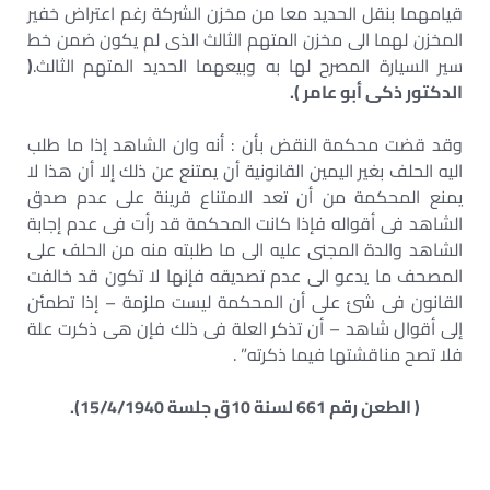
قيامهما بنقل الحديد معا من مخزن الشركة رغم اعتراض خفير
المخزن لهما الى مخزن المتهم الثالث الذى لم يكون ضمن خط
سير السيارة المصرح لها به وبيعهما الحديد المتهم الثالث.
(
الدكتور ذكى أبو عامر ).
وقد قضت محكمة النقض بأن : أنه وان الشاهد إذا ما طلب
اليه الحلف بغير اليمين القانونية أن يمتنع عن ذلك إلا أن هذا لا
يمنع المحكمة من أن تعد الامتناع قرينة على عدم صدق
الشاهد فى أقواله فإذا كانت المحكمة قد رأت فى عدم إجابة
الشاهد والدة المجنى عليه الى ما طلبته منه من الحلف على
المصحف ما يدعو الى عدم تصديقه فإنها لا تكون قد خالفت
القانون فى شئ على أن المحكمة ليست ملزمة – إذا تطمئن
إلى أقوال شاهد – أن تذكر العلة فى ذلك فإن هى ذكرت علة
فلا تصح مناقشتها فيما ذكرته” .
( الطعن رقم 661 لسنة 10ق جلسة 15/4/1940).