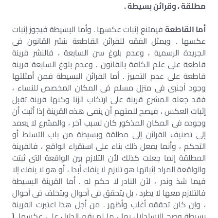
مطلقة ، وقرائن بسيطة .
أما القاطعة
فيمتنع إثبات عكسها . وأما البسيطة فيجوز إثبات
عكسها . ويمثل الفقه للقرائن القاطعة بنشر القانون فى
الجريدة الرسمية ، وعدم بلوغ سن السابعة ، فالنشر قرينة
قاطعة على علم الكافة بالقانون . وعدم بلوغ السابعة قرينة
قاطعة على عدم التمييز . أما القرائن البسيطة فمن أمثلتها
وجود أجنبى فى منزل مسلم فى المكان المخصص للنساء ،
فقد جعله المشرع قرينة على ارتكاب الزنا وكنها قرينة تقبل
إثبات العكس ، فيصح للمتهم أن ينفى هذه القرينة إذا أثبت أن
وجوده فى المكان المذكور كان لسبب آخر ، والمشرع لا يعمد
إلى تصنيف القرائن إلى مطلقة وبسيطة من باب التسلط أو
التحكم ، وأنما يفعل ذلك بناء على استقراء الواقع ، فالقرينة
المطلقة إنما جعلت كذلك لأن التلازم بين الواقعة التى ثبتت
والواقعة المراد إثباتها هو تلازم لا ينفك أبدا ، أو هو لا ينفك إلا
فيما شذ وندر ، لأن النادر لا حكم له . أما القرينة البسيطة
فالتلازم معها لا يطرد ، بل يتحقق فى أحوال ويتخلف فى أحوال
، وإن كان تحققه أغلب وأظهر . من أجل هذا اعتبرت القرينة
بسيطة وصح الاستدلال بها ، ما لم يقم الدليل على عكسها .
(