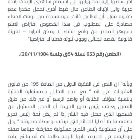
آخر سلمها إليه بمحتوياتها الى اشتمام شاهدى الإثبات رائحة
غريبة والى ارتباك الطاعن حال ضبط أخرى تحمل مخدرا عدم
كفايته قول بأن الطاعن كانت لديه فسحة من الوقت لاخفاء
مصادرة على المطلوب فى هذا الخصوص افتراض العلم
بالجوهر المخدر من واقع انشاء لا يمكن اقراره – لقرينة
قانونية القصد الجنائى وجوب ثبوته فعليا لا افتراضيا”
(الطعن رقم 653 لسنة 54ق جلسة 20/11/1984).
وبأنه” ان النص فى الفقرة الاولى من المادة 195 من قانون
العقوبات على انه ” مع عدم الاخلال بالمسئولية الجنائية
بالنسبة لمؤلف الكتابة أو واضح الرسم أو غير ذلك من طرق
التمثيل يعاقب رئيس تحرير الجريدة أو المحرر المسئول عن
قسمها الذى حصل فيه النشر إذا لم يكن ثمة رئيس تحرير
بصفته فاعلا أصليا للجرائم التى ترتكب بواسطة صحيفته ” يدل
على أن مسئولية رئيس التحرير مسئولية مفترضة مبناها صفته
ووظيفته فى الجريدة ذاتها تلازمه طالما ثت أنه يباشر عادة