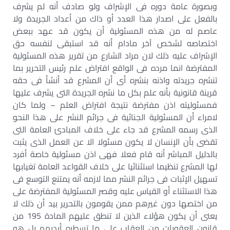
وبصورة عامة دوره فى الإشراف ولو صادف أنه لم يشرف
بالفعل على اصدار هذا العدد أو ذاك من أعداد الجريدة ولا
عاصم له من هذه المسئولية أن يكون قد عهد ببعض
اختصاصه لشخص آخر مادام أنه قد استبقى لنفسه حق
الإشراف عليه ذلك لان مراد الشارع من تقرير هذه المسئولية
المفترضة انما مرده فى الواقع افتراض علم رئيس التحرير بما
تنشره جريدته واذنه بنشره أى أن المشرع قد أنشأ فى حقه
قرينة قانونية بأنه علم بكل ما نشره الجريدة التى يشرف عليها
فمسئوليته اذن مفترضة نتيجة افتراض العلم – ولما كان
لامراء أن المسئولية الجنائية فى جرائم النشر على هذا النحو
الذى رسمه المشرع قد جاء على خلاف المبادئ العامة التى
تقضى بأن الإنسان لا يكون مسئولا الا عن العمل الذى يثبت
بالدليل المباشر أنه قام فعلا فهى اذن مسئولية خاصة أفرد
لها المشرع تنظيما استثنائيا على خلاف القواعد العامة تغيابها
تسهيل الإثبات فى جرائم النشر مما لازمه أنه يمتنع التوسع فى
هذا الاستثناء أو القياس عليه وقصر المسئولية المفترضة على
من اختصها دون غيرهم ممن يقومون بالتحرير بيد أن ذلك لا
يعنى أن يكون هؤلاء الذين لا تنطق عليهم المادة 195 من
قانون العقوبات من العقاب على ما تسطره أيديهم بل هو