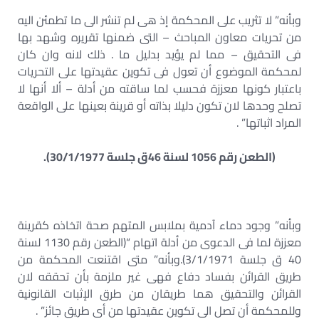
وبأنه” لا تثريب على المحكمة إذ هى لم تنشر الى ما تطمئن اليه
من تحريات معاون المباحث – التى ضمنها تقريره وشهد بها
فى التحقيق – مما لم يؤيد بدليل ما . ذلك لانه وان كان
لمحكمة الموضوع أن تعول فى تكوين عقيدتها على التحريات
باعتبار كونها معززة فحسب لما ساقته من أدلة – ألا أنها لا
تصلح وحدها لان تكون دليلا بذاته أو قرينة بعينها على الواقعة
المراد اثباتها” .
(الطعن رقم 1056 لسنة 46ق جلسة 30/1/1977).
وبأنه” وجود دماء آدمية بملابس المتهم صحة اتخاذه كقرينة
معززة لما فى الدعوى من أدلة اتهام “(الطعن رقم 1130 لسنة
40 ق جلسة 3/1/1971).وبأنه” متى اقتنعت المحكمة من
طريق القرائن بفساد دفاع فهى غير ملزمة بأن تحققه لان
القرائن والتحقيق هما طريقان من طرق الإثبات القانونية
وللمحكمة أن تصل الى تكوين عقيدتها من أى طريق جائز” .