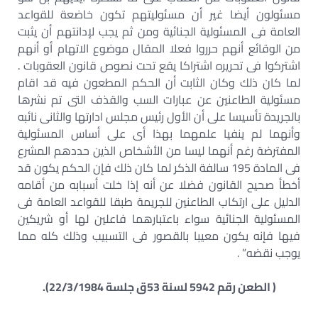
مسئولون أيضا غير أن مسئوليتهم تكون خاضعة للقواعد
العامة فى المسئولية الجنائية ومن ثم يجب لإدانتهم أن يثبت
من الوقائع أنهم حرروا فعلا المقال موضوع الاتهام أو أنهم
اشتركوا فى تحريره اشتراكا يقع تحت نصوص قانون العقوبات .
لما كان ذلك وكان الثابت أن الحكم المطعون فيه قد اقام
مسئولية الطاعنين عن عبارات السب والقذف التى تم نشرها
بالجريدة تأسيسا على أن الأول رئيس مجلس ادارتها والثانى نائبه
وأنهما لم ينفيا علمهما بهذا أى على أساس المسئولية
المفترضة رغم أنهما ليسا من الأشخاص الذين حددهم المشرع
فى المادة 195 سالفة الذكر لما كان ذلك فإن الحكم يكون قد
أخطأ صحيح القانون فضلا عن أنه إذا خلت أسبابه من أقامه
الدليل على ارتكاب الطاعنين للجريمة طبقا للقواعد العامة فى
المسئولية الجنائية سواء باعتبارهما فاعلين لها أو شريكين
فيها فإنه يكون معيبا بالقصور فى التسبيب وذلك كله مما
يوجب نقضه” .
( الطعن رقم 5942 لسنة 53ق جلسة 22/3/1984).