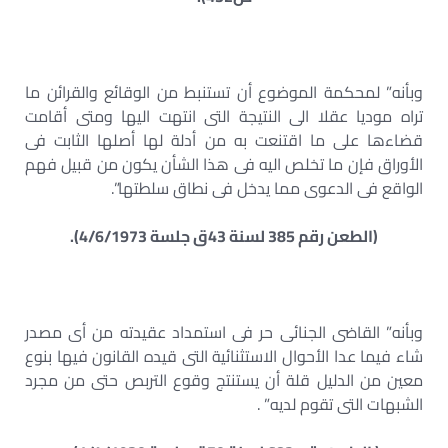
وبأنه” لمحكمة الموضوع أن تستنبط من الوقائع والقرائن ما
تراه موديا عقلا الى النتيجة التى انتهت اليها ومتى أقامت
قضاءها على ما اقتنعت به من أدلة لها أصلها الثابت فى
الأوراق فإن ما تخلص اليه فى هذا الشأن يكون من قبيل فهم
الواقع فى الدعوى مما يدخل فى نطاق سلطتها”.
(الطعن رقم 385 لسنة 43ق جلسة 4/6/1973).
وبأنه” القاضى الجنائى حر فى استمداد عقيدته من أى مصدر
شاء فيما عدا الأحوال الاستثنائية التى قيده القانون فيها بنوع
معين من الدليل قلة أن يستنتج وقوع التربص حتى من مجرد
الشبهات التى تقوم لديه” .