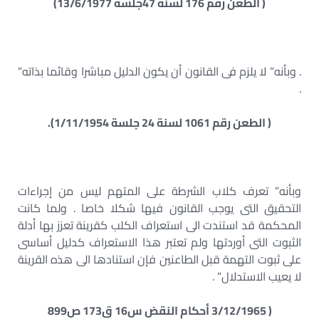
( الطعن رقم 176 لسنة 47جلسة 13/6/1977)
. وبأنه” لا يلزم فى القانون أن يكون الدليل مباشرا وقائما بذاته”
.
( الطعن رقم 1061 لسنة 24 جلسة 1/11/1954).
وبأنه” تعرف كلاب الشرطة على المتهم ليس من إجراءات
التحقيق التى يوجب القانون فيها شكلا خاصا . ولما كانت
المحكمة قد استندت الى استعراف الكلب كقرينة تعزز بها أدلة
الثبوت التى أوردتها ولم تعتبر هذا الاستعراف كدليل أساسى
على ثبوت التهمة قبل الطاعنين فإن استنادها الى هذه القرينة
لا يعيب الاستدلال” .
( 3/12/1965 أحكام النقض س16 ق173 ص899