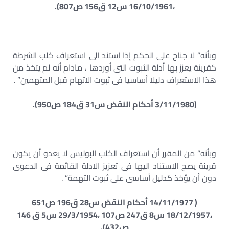
،16/10/1961 س12 ق156 ص807).
وبأنه” لا جناح على الحكم إذا استند الى استعراف كلب الشرطة
كقرينة يعزز بها أدلة الثبوت التى أوردها ، مادام أنه لم يتخذ من
هذا الاستعراف دليلا أساسيا فى ثبوت الاتهام قبل المتهمين” .
(3/11/1980 أحكام النقض س31 ق184 ص950).
وبأنه” من المقرر أن استعراف الكلب البوليس لا يعدو أن يكون
قرينة يصح الاستناد اليها فى تعزيز الادلة القائمة فى الدعوى
دون أن يؤخذ كدليل أساسى على ثبوت التهمة” .
( 14/11/1977 أحكام النقض س28 ق196 ص651
،18/12/1957 س8 ق247 ص107 ،29/3/1954 س5 ق 146
ص432).