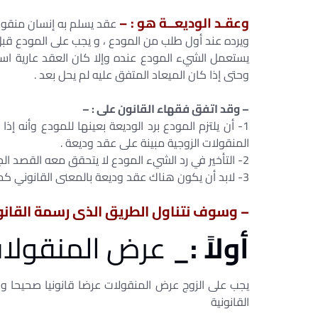
وعقـد الوديعــة هو : –
عقد يسلم به إنسان منقول
ويرده عند أول طلب من المودع ، و يجب على المودع قبل 
يستعمل الشيء المودع عنده وإلا كان العقد عارية اس
وحتى إذا كان الميعاد المتفق عليه لم يحل بعد .
– وقد اتفق فقهاء القانون على : –
1- أن يلتزم المودع برد الوديعة بعينها للمودع وأنه إ
المنقولات الزوجية مبينة على عقد وديعة .
2- التأخير في رد الشيء المودع لا يتحقق معه القصد الجنائي في جريمة خيانة الأمانة .
3- لابد أن يكون هناك عقد وديعة بالمعنى القانوني كمـا سبق أن ذكرنا وليس عقد عارية الاستعمال .
– وسوف نتناول الطريق الذى رسمة القانون 
أولاً :_
عرض المنقولات
يجب على الزوج عرض المنقولات عرضا قانونيا صحيحا وذ
القانونية