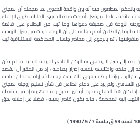
ابه بالحكم المطعون فيه أنه بين واقعة الدعوى بما مجمله أن المجني
جب قائمة ، ولما لم يفعل أقامت ضده الدعوى الماثلة بطريق الإدعاء
وردته الزوجة فى صحيفة دعواها وما ثبت من الإطلاع على قائمة
تدائية أن الطاعن أقام دفاعه على أن الزوجة خرجت من منزل الزوجية
نقولاتها ، ثم بالرجوع إلى محاضر جلسات المحاكمة الاستئنافية ثبت
ن رده إلى حين لا يتحقق به الركن المادي لجريمة التبديد ما لم يكن
ه إلى ملكه واختلاسه لنفسه إضرارا بصاحبه ، إذ من المقرر أن القصد
عن الرد ، وإنما يتطلب فوق ذلك ثبوت نية تملكه إياه وحرمان صاحبه
ن الأساسي ولم يرد على دفاع الطاعن فى شأن تسليم زوجته المجني
إذا كان هذا الدفاع صحيحا أو غير صحيح رغم جوهريته إذ من شانه لو
نتهت إليه المحكمة ، فانه يكون قاصرا يعيبه ، فضلا عن إخلاله بحق