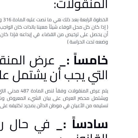
المنقولات:
الخطوة الرابعة بعد ذلك هي ما نصت عليه المادة 316 والتي تنص على انه
( إذا كان كل محل الوفاء شيئاً معينا بالذات كان الواجب
أن يحصل على ترخيص من القضاء في إيداعه فإذا كان هذ
وضعه تحت الحراسة )
خامساً :_
عرض المنقولا
التي يجب أن يشتمل علي
يتم عرض المنقول
ويشتمل محضر العرض على بيان الشيء المعروض وش
تسليمه من الأعيان في موطن الدائن بمجرد تكليفه على 
سادساً :_
في حال رف