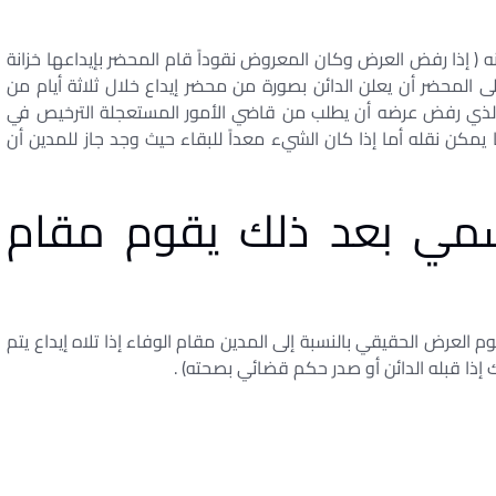
 المادة 488 التي تنص على أنه ( إذا رفض العرض وكان المعروض نقوداً قام المحضر بإيداعها خزانة
لى المحضر أن يعلن الدائن بصورة من محضر إيداع خلال ثلاثة أيام من
ين الذي رفض عرضه أن يطلب من قاضي الأمور المستعجلة الترخيص في
يمكن نقله أما إذا كان الشيء معداً للبقاء حيث وجد جاز للمدين أن
مي بعد ذلك يقوم مقام
لتي تنص علي أنه ( يقوم العرض الحقيقي بالنسبة إلى المدين مقام الوفاء إذا تلاه إيداع يتم
ك إذا قبله الدائن أو صدر حكم قضائي بصحته) .