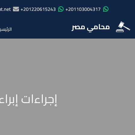
t.net
201220615243+
201103004317+
محامي مصر
الرئيسي
إجراءات إبرا