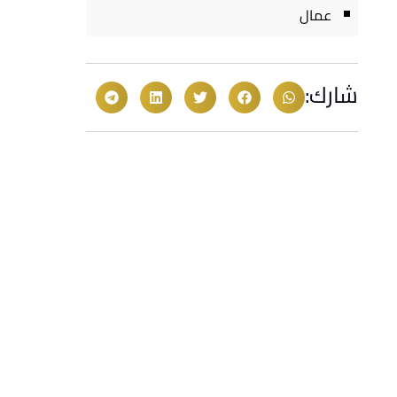
عمال
شارك: