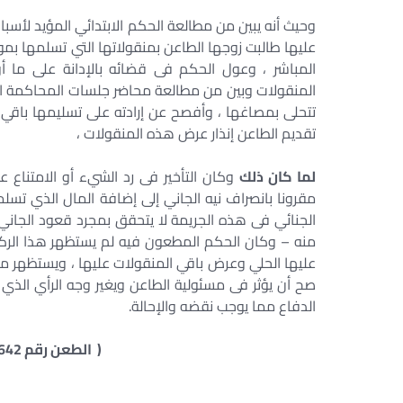
وحيث أنه يبين من مطالعة الحكم الابتدائي المؤيد لأسب
عليها طالبت زوجها الطاعن بمنقولاتها التي تسلمها بمو
المباشر ، وعول الحكم فى قضائه بالإدانة على ما أ
المنقولات وبين من مطالعة محاضر جلسات المحاكمة الاب
تتحلى بمصاغها ، وأفصح عن إرادته على تسليمها باقي م
تقديم الطاعن إنذار عرض هذه المنقولات ،
لما كان ذلك
وكان التأخير فى رد الشيء أو الامتناع ع
مقرونا بانصراف نيه الجاني إلى إضافة المال الذي تسلم
الجنائي فى هذه الجريمة لا يتحقق بمجرد قعود الجاني 
منه – وكان الحكم المطعون فيه لم يستظهر هذا الرك
عليها الحلي وعرض باقي المنقولات عليها ، ويستظهر ما 
صح أن يؤثر فى مسئولية الطاعن ويغير وجه الرأي الذي ا
الدفاع مما يوجب نقضه والإحالة.
( الطعن رقم 10642 لسنه 59 ق جلسة 7 / 5 / 1990 )