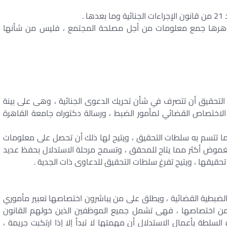
 .
وهرها جمع معلومات من أجل مصلحة المجتمع ، فليس من شأنها
لتحقيق أن تتصرف في شأن تحريك الدعوى الجنائية ، وهى على بينة
الاختصاص القضائي لمأمور الضبط ، ورسالة دكتوراه جامعة القاهرة
ما تتسم به سلطات التحقيق ، ويتيح لها ذلك أن تحصل على معلومات
الغموض أكثر مما يتاح للمحقق ، وتسمح مرحلة الاستدلال بحفظ عديد
حقيقها ، ويتيح تفرغ سلطات التحقيق للدعاوى ذات الجدية .
لضبطية القضائية ، ويطلق على من يباشرون اختصاصها تعبير مأموري
من اختصاصها ، فهى تشمل جميع الموظفين الذين خولهم القانون
لطة بأعمال الاستدلال أن مهمتها لا تبدأ إلا إذا ارتكبت جريمة ،