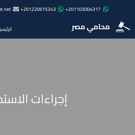
t.net
201220615243+
201103004317+
محامي مصر
الرئيسي
إجراءات الاستد