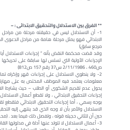
** الفرق بين الاستدلال والتحقيق الابتدائى : –
1- أن الاستدلال ليس في حقيقته مرحلة من مراحل ال
الابتدائي فهو يمثل مرحلة هامة من مراحل الدعوى الجن
مرجع سابق)
وقد قضت محكمة النقض بأنه ” إجراءات الاستدلال أيا ك
ص460 ، 2/11/1986 س37 رقم 157 ص812)
2- ولا ينطوي الاستدلال على إجراءات قهر وإكراه تما
معلومات يعتمد فيه الموظف المختص به على مهارته 
يحول عدم تقديم الشكوى أو الطلب – حيث يشترط القان
إجراءات التحقيق الابتدائي ، ولا تقطع أعمال الاستدلال
بوجه رسمي ، أما إجراءات التحقيق الابتدائي فتقطع تقا
الاستدلال والأمر بأن لا وجه الذي قد ينتهي إليه التح
حين أن للثاني حجيته قوته ، وتفصل ذلك فيما بعد . (مح
3- أعمال الاستدلال لا تتولد عنها أدلة في مدلولها الق
، ولكن يجوز في المقابل أن يكون الاستدلال أساسا ل