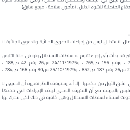
لدفاع المتطلبة لنشوء الدليل . (مأمون سلامة ، مرجع سابق)
–
مال الاستدلال ليس من إجراءات الدعوى الجنائية والدعوى الجنائية لا
ر قد بدأت بأى إجراء تقوم به سلطات الاستدلال ولو في حالة التلبس
بالجريمة ” (نقض 2/6/1969 س20 رقم 158 ص787 ، ورقم 156 ص765 ، و24/11/1975 س26 رقم 42 ص188 ،
و24/11/1975 س26 رقم 167 ص755 ، و21/12/1975 س26 رقم 187 ص852 ، و25/10/1979 س30 رقم 166 ص784 ،
لشق الأول من حكمها ، إلا أنه يستوقف النظر تقديره أن الدعوى لا
لبس بالجريمة مع أن التكييف الصحيح لهذه الإجراءات التي تتخذها
 خولت استثناء لسلطات الاستدلال وهى كافية في ذلك لكى تتحرك بها