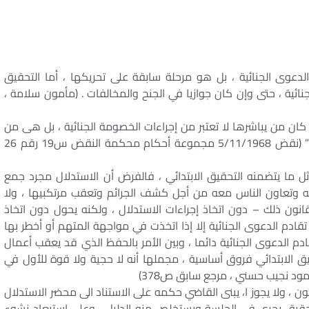
دعوى الجنائية ، بل هو مرحلة سابقة على تحريكها ، أما التحقيق
ائية ، حتى وإن كان جوازيا في الجنح والمخالفات . (مأمون سلامة ،
ان من يباشرها لا تعتبر من إجراءات الخصومة الجنائية ، بل هى من
الإجراءات الأولية التي تسلس لها سابقة على تحريكها ” (نقض 5/11/1968 مجموعة أحكام محكمة النقض س19 رقم 26
ثل ما يتضمنه التحقيق الابتدائي ، فالفرض أن الاستدلال مجرد جمع
وتعاون الناس معه من أجل كشف الجرائم وتعقب مرتكبيها ، ولا
ون ذلك – دون اتخاذ إجراءات الاستدلال ، ولكنه يحول دون اتخاذ
 تقادم الدعوى الجنائية إلا إذا اتخذت في مواجهة المتهم أو أخطر بها
دم الدعوى الجنائية دائما ، وبين الأمر بالحفظ الذي قد يعقب أعمال
قيق الابتدائي فروق أساسية ، مجملها أنه لا حجية ولا قوة للأول في
مود نجيب حسني ، مرجع سابق ص378)
انون ، ولا يجوز ا، يبنى القاضي حكمه على الاستناد الى محضر الاستدلال
تحقيق يجري في الجلسة ويستخلص منه الدليل ، وعلى استبعاد نشوء