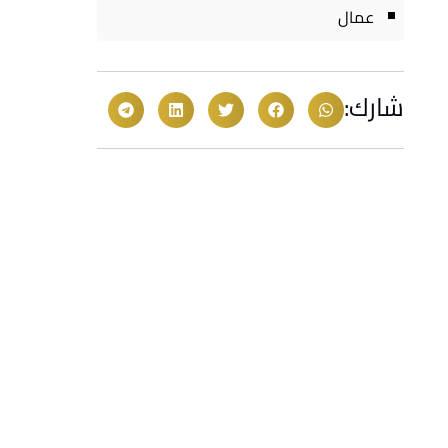
عمال
شارك: