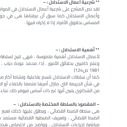
** شرعية أعمال الاستدلال : –
لقد نص المشرع على شرعية أعمال الاستدلال في المواد 21 من قانون الإجراءات الجنائية وما بعدها
وأعمال الاستدلال كما سبق أن عرفناها هى في ج
المساس بحقوق الأفراد إذا لا إكراه فيها .
** أهمية الاستدلال : –
لأعمال الاستدلال أهمية ملموسة ، فهى تتيح لسلطة ا
وعلم كافيين بحقائق الأمور . (د/ محمد عودة دياب ، 
1981 ص124)
كما أن سلطات الاستدلال تتسم بفاعلية ونشاط أكثر م
في شأن الجريمة التي مازال أمرها متصفا بالخفاء أو 
من الشكاوى يتبين أنها غير ذات أساس فيوفر ذلك عناء ت
– المقصود بالسلطة المختصة بالاستدلال : –
هى سلطة الضبط القضائي ، ويطلق عليها كذلك تعبير ا
الضبط القضائي ، وتعريف الضبطية القضائية مستمد 
مباشرة إجراءات الاستدلال ، وواضح من اختصاص هذه الس