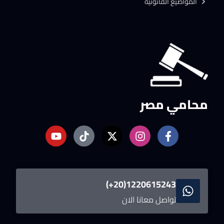
المواضيع القانونية
محامي مصر
1220615243(20+)
تواصل معانا الان