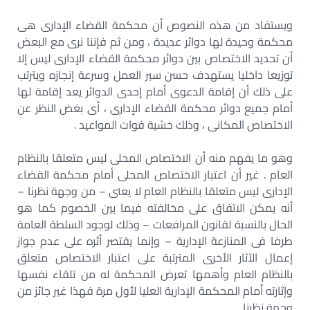
ويستفاد من هذه النصوص أن محكمة القضاء الإدارى هى
محكمة وحيدة لها دوائر عديدة ، ومن ثم فإننا نرى مع البعض
أن تحديد الاختصاص بين دوائر محكمة القضاء الإدارى ليس إلا
توزيعا داخليا يستهدف حسن سير العمل وسرعة إنجازه ويترتب
على ذلك أن إقامة الدعوى أمام إحدى الدوائر يعد إقامة لها
أمام جميع دوائر محكمة القضاء الإدارى ، أى بغض النظر عن
الاختصاص المكانى ، وذلك خشية فوات المواعيد .
وهو ما يفهم منه أن الاختصاص المحلى ليس متعلقا بالنظام
العام . غير أن اعتبار الاختصاص المحلى أمام محكمة القضاء
الإدارى ليس متعلقا بالنظام العام لا يعنى – من وجهة نظرنا –
أنه يمكن الاتفاق على مخالفته فيما بين الخصوم كما هو
الحال بالنسبة لقانون المرافعات – وذلك لوجود السلطة العامة
طرفا فى المنازعة الإدارية – وإنما يقتصر أثره على عدم جواز
إعمال الآثار الأخرى المترتبة على اعتبار الاختصاص متعلق
بالنظام العام وأهمها تعرض المحكمة له من تلقاء نفسها
وإثارته أمام المحكمة الإدارية العليا لأول مرة فهذا غير جائز من
وجهة نظرنا .