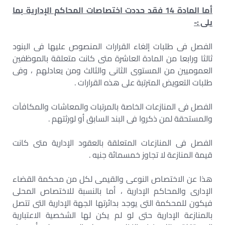
أما المادة 14 فقد حددت اختصاصات المحاكم الإدارية بما
يلى :-
الفصل فى طلبات إلغاء القرارات المنصوص عليها فى البنود
ثالثا ورابعا من المادة العاشرة متى كانت متعلقة بالموظفين
العموميين من المستوى الثانى والثالث ومن يعادلهم ، وفى
طلبات التعويض المترتبة على هذه القرارات .
الفصل فى المنازعات الخاصة بالمرتبات والمعاشات والمكافآت
والمستحقة لمن ذكروا فى البند السابق أو لورثتهم .
الفصل فى المنازعات المتعلقة بالعقود الإدارية متى كانت
قيمة المنازعة لا تجاوز خمسمائة جنيه .
هذا عن الاختصاص النوعى والقيمى لكل من محكمة القضاء
الإدارى والمحاكم الإدارية ، أما بالنسبة للاختصاص المحلى
فيكون للمحكمة التى يوجد بدائرتها الجهة الإدارية التى تتصل
بالمنازعة الإدارية حتى لو لم يكن لها الشخصية الاعتبارية