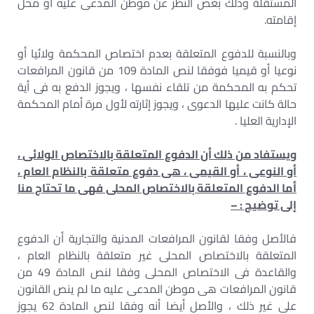
المستقلة وذلك بغض النظر عن موطن المدعى عليه أو محل
إقامته.
وبالنسبة للدفوع المتعلقة بعدم اختصاص المحكمة ولائيا أو
نوعيا أو قيميا فوفقا لنص المادة 109 من قانون المرافعات
تحكم به المحكمة من تلقاء نفسها ، ويجوز الدفع به فى أية
حالة كانت عليها الدعوى ، ويجوز إثارته لأول مرة أمام المحكمة
الإدارية العليا .
ويستفاد من ذلك أن الدفوع المتعلقة بالاختصاص الولائى ،
أو النوعى ، أو القيمى ، هى دفوع متعلقة بالنظام العام ،
أما الدفوع المتعلقة بالاختصاص المحلى فهى ما تحتاج منا
إلى توضيح : –
فالأصل وفقا لقانون المرافعات المدنية والتجارية أن الدفوع
المتعلقة بالاختصاص المحلى غير متعلقة بالنظام العام ،
والقاعدة فى الاختصاص المحلى وفقا لنص المادة 49 من
قانون المرافعات هى موطن المدعى عليه ما لم ينص القانون
على غير ذلك ، والأصل أيضا أنه وفقا لنص المادة 62 يجوز