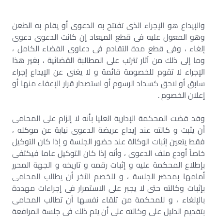
والإيداع هو الإجراء الذى تفتتح به الدعوى أو يقام به الطعن
وهو المعول عليه فى قطع الميعاد إن كانت الدعوى دعوى
إلغاء ، وفى قطع مدة التقادم فى دعاوى القضاء الكامل ،
وما إلى ذلك من آثار تترتب على المطالبة القضائية ، بغير هذا
الإجراء لا تقوم للخصومة قائمة و لا يغنى عن الإيداع إجراء
سابق أو لاحق كسداد الرسوم أو استصدار قرار الإعفاء منها أو
إعلان الخصوم .
وقد قضت المحكمة الإدارية العليا بأنه لا إلزام على المحامى
أن يثبت و كالته عند إيداع عريضة الدعوى نيابة عن موكله ،
فقط يتعين إثبات الوكالة عند حضور الجلسة و إذا كان التوكيل
خاصاً أودع ملف الدعوى ، وأنه إذا كان التوكيل عاما فيكتفى
بإطلاع المحكمة عليه و إثبات رقمه و تاريخه و الجهة المحرر
أمامها بمحضر الجلسة ، و للخصم الآخر أن يطالب المحامى
بإثبات وكالته حتى لا يجبر على الاستمرار فى إجراءات مهددة
بالإلغاء ، و للمحكمة من تلقاء نفسها أن تطالب المحامى
بتقديم الدليل على وكالته على أن يتم ذلك فى جلسة المرافعة