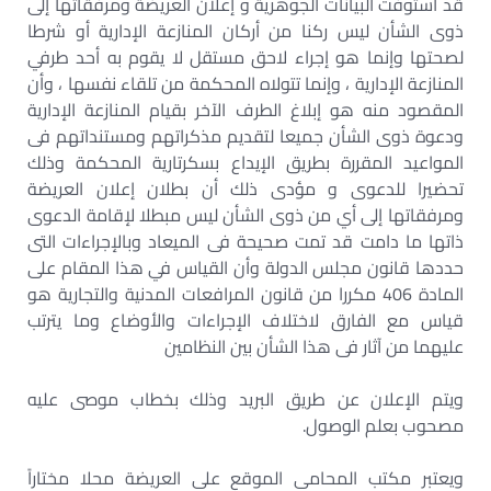
قد استوفت البيانات الجوهرية و إعلان العريضة ومرفقاتها إلى
ذوى الشأن ليس ركنا من أركان المنازعة الإدارية أو شرطا
لصحتها وإنما هو إجراء لاحق مستقل لا يقوم به أحد طرفي
المنازعة الإدارية ، وإنما تتولاه المحكمة من تلقاء نفسها ، وأن
المقصود منه هو إبلاغ الطرف الآخر بقيام المنازعة الإدارية
ودعوة ذوى الشأن جميعا لتقديم مذكراتهم ومستنداتهم فى
المواعيد المقررة بطريق الإيداع بسكرتارية المحكمة وذلك
تحضيرا للدعوى و مؤدى ذلك أن بطلان إعلان العريضة
ومرفقاتها إلى أي من ذوى الشأن ليس مبطلا لإقامة الدعوى
ذاتها ما دامت قد تمت صحيحة فى الميعاد وبالإجراءات التى
حددها قانون مجلس الدولة وأن القياس في هذا المقام على
المادة 406 مكررا من قانون المرافعات المدنية والتجارية هو
قياس مع الفارق لاختلاف الإجراءات والأوضاع وما يترتب
عليهما من آثار فى هذا الشأن بين النظامين
ويتم الإعلان عن طريق البريد وذلك بخطاب موصى عليه
مصحوب بعلم الوصول.
ويعتبر مكتب المحامى الموقع على العريضة محلا مختاراً