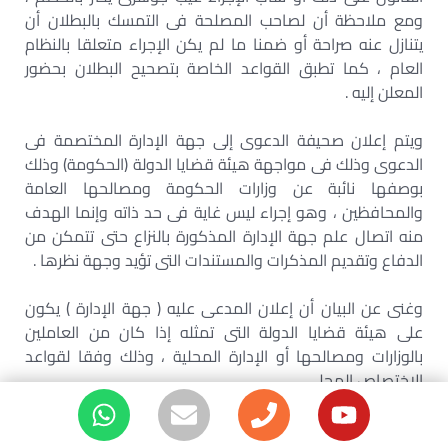
ومع ملاحظة أن لصاحب المصلحة فى التمسك بالبطلان أن
يتنازل عنه صراحة أو ضمنا ما لم يكن الإجراء متعلقا بالنظام
العام ، كما تطبق القواعد الخاصة بتصحيح البطلان بحضور
المعلن إليه .
ويتم إعلان صحيفة الدعوى إلى جهة الإدارة المختصمة فى
الدعوى وذلك فى مواجهة هيئة قضايا الدولة (الحكومة) وذلك
بوصفها نائبة عن وزارات الحكومة ومصالحها العامة
والمحافظين ، وهو إجراء ليس غاية فى حد ذاته وإنما الهدف
منه اتصال علم جهة الإدارة المذكورة بالنزاع حتى تتمكن من
الدفاع وتقديم المذكرات والمستندات التى تؤيد وجهة نظرها .
وغنى عن البيان أن إعلان المدعى عليه ( جهة الإدارة ) يكون
على هيئة قضايا الدولة التى تمثله إذا كان من العاملين
بالوزارات ومصالحها أو الإدارة المحلية ، وذلك وفقا لقواعد
الاختصاص المحلى
أما بالنسبة لإعلان رؤساء الهيئات العامة أو الجامعات ، فيتم