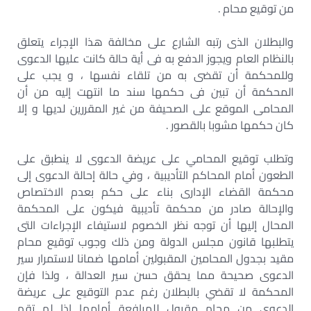
من توقيع محام .
والبطلان الذى رتبه الشارع على مخالفة هذا الإجراء يتعلق
بالنظام العام ويجوز الدفع به فى أية حالة كانت عليها الدعوى
وللمحكمة أن تقضى به من تلقاء نفسها ، و يجب على
المحكمة أن تبين فى حكمها سند ما انتهت إليه من أن
المحامى الموقع على الصحيفة من غير المقررين لديها و إلا
كان حكمها مشوبا بالقصور .
وتطلب توقيع المحامي على عريضة الدعوى لا ينطبق على
الطعون أمام المحاكم التأديبية ، وفي حالة إحالة الدعوى إلى
محكمة القضاء الإدارى بناء على حكم بعدم الاختصاص
والإحالة صادر من محكمة تأديبية فيكون على المحكمة
المحال إليها أن توجه نظر الخصوم لاستيفاء الإجراءات التى
يتطلبها قانون مجلس الدولة ومن ذلك وجوب توقيع محام
مقيد بجدول المحامين المقبولين أمامها ضمانا لاستمرار سير
الدعوى صحيحة مما يحقق حسن سير العدالة ، ولذا فإن
المحكمة لا تقضي بالبطلان رغم عدم التوقيع على عريضة
الدعوى من محام مقبول للمرافعة أمامها إذا لم تقم