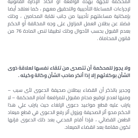
المحكمة للجهة بهذه الواقعة أو اتخاذ الإدارة القانونية
لإجراءات المساءلة التأديبية والتحقيق معهم ، كما نعتقد أيضا
بإمكانية مساءلتهم تأديبيا من جانب نقابة المحامين ، وذلك
فضلا عن بطلان العمل المزاول على وجه المخالفة أو الحكم
بعدم القبول بحسب الأحوال وذلك تطبيقا لنص المادة 76 من
قانون المحاماة .
ولا يجوز للمحكمة أن تتصدى من تلقاء نفسها لعلاقة ذوى
الشأن بوكلائهم إلا إذا أنكر صاحب الشأن وكالة وكيله .
وجدير بالذكر أن القضاء ببطلان صحيفة الدعوى لأى سبب –
ومنها لعدم توقيع محام مقبول للمرافعة أمام المحكمة – لا
يترتب عليه قطع مواعيد دعوى الإلغاء حيث يترتب علي هذا
الحكم محو أثر الصحيفة ويزول أثر رفع الدعوى في قطع ميعاد
الطعن القضائي ، فإذا أقام المدعي بعد ذلك الدعوى فإنها
تكون مقامة بعد انقضاء الميعاد.