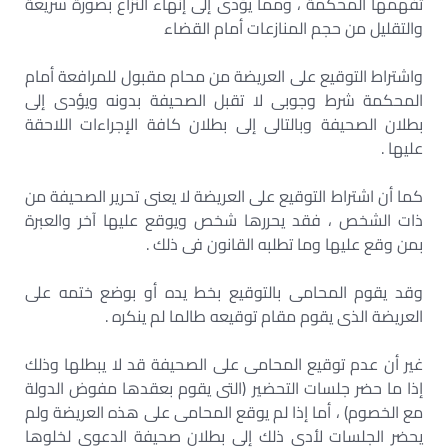
تفهمها المحكمة ، ومما يؤدى إلى إنهاء النزاع بصورة سريعة
والتقليل من حجم المنازعات أمام القضاء
واشتراط التوقيع على العريضة من محام مقبول للمرافعة أمام
المحكمة شرط وجوبى لا تقبل الصحيفة بدونه ويؤدى إلى
بطلان الصحيفة وبالتالى إلى بطلان كافة الإجراءات اللاحقة
عليها .
كما أن اشتراط التوقيع على العريضة لا يعنى تحرير الصحيفة من
ذات الشخص ، فقد يحررها شخص ويوقع عليها آخر والعبرة
بمن وقع عليها وما تطلبه القانون فى ذلك .
وقد يقوم المحامى بالتوقيع بخط يده أو بوضع ختمه على
العريضة الذى يقوم مقام توقيعه طالما لم ينكره .
غير أن عدم توقيع المحامى على الصحيفة قد لا يبطلها وذلك
إذا ما حضر جلسات التحضير (التى يقوم بعقدها مفوض الدولة
مع الخصوم) ، أما إذا لم يوقع المحامى على هذه العريضة ولم
يحضر الجلسات لأدى ذلك إلى بطلان صحيفة الدعوى لخلوها