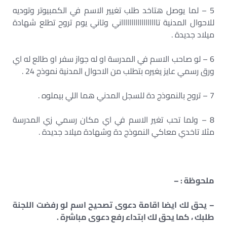
5 – لما يوصل هتاخد طلب تغيير الاسم في الكمبيوتر وتوديه
للاحوال المدنية تااااااااااااااااااني وتاني يوم تروح تطلع شهادة
ميلاد جديدة .
6 – لو صاحب الاسم في المدرسة او له جواز سفر او طالع له اي
ورق رسمي عايز يغيره بتطلب من الاحوال المدنية نموذج 24 .
7 – تروح بالنموذج دة للسجل المدني هما اللي بيملوه .
8 – ولما تحب تغير الاسم في اي مكان رسمي زي المدرسة
مثلا تاخدي معاكي النموذج دة وشهادة ميلاد جديدة .
ملحوظة : –
– يحق لك ايضا اقامة دعوى تصحيح اسم لو رفضت اللجنة
طلبك ، كما يحق لك ابتداء رفع دعوى مباشرة .