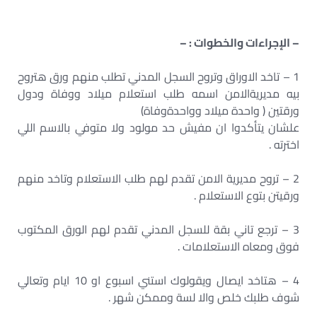
– الإجراءات والخطوات : –
1 – تاخد الاوراق وتروح السجل المدني تطلب منهم ورق هتروح
بيه مديريةالامن اسمه طلب استعلام ميلاد ووفاة ودول
ورقتين ( واحدة ميلاد وواحدةوفاة)
علشان يتأكدوا ان مفيش حد مولود ولا متوفي بالاسم اللي
اخترته .
2 – تروح مديرية الامن تقدم لهم طلب الاستعلام وتاخد منهم
ورقيتن بتوع الاستعلام .
3 – ترجع تاني بقة للسجل المدني تقدم لهم الورق المكتوب
فوق ومعاه الاستعلامات .
4 – هتاخد ايصال ويقولوك استني اسبوع او 10 ايام وتعالي
شوف طلبك خلص والا لسة وممكن شهر .