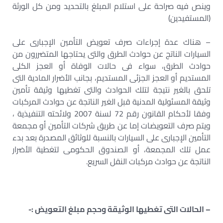
وينص فيه صراحة على استلام المبلغ بالتحديد ومن كل الورثة
(المستفيدين)
– هناك عدة إجراءات صرف تعويض التأمين الإجبارى على
السيارات الناتج عن حوادث الطرق والتى يحتاجها المتضررون من
حوادث الطرق، سواء فى حالات الوفاة أو العجز الكلى
المستديم أو العجز الجزئى المستديم، بجانب الأضرار المادية التى
تلحق بالغير نتيجة لتلك الحوادث والتى تغطيها وثيقة تأمين
وثيقة المسئولية المدنية قبل الغير الناتجة عن حوادث المركبات
وفقا لأحكام القانون رقم 72 لسنة 2007 ولائحته التنفيذية ،
ويتم صرف التعويضات إما عن طريق شركات التأمين أو مجمعة
التأمين الإجبارى على السيارات بالنسبة للوثائق المصدرة بعد بدء
عمل تلك المجمعة، أو الصندوق الحكومى لتغطية الأضرار
الناتجة عن حوادث مركبات النقل السريع.
– الحالات التى تغطيها الوثيقة وحجم مبلغ التعويض :-