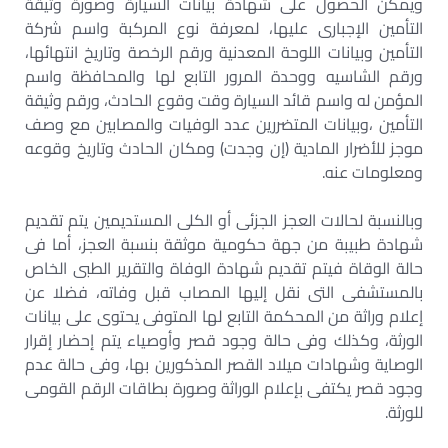
ويمكن الحصول على شهادة بيانات السيارة وصورة وثيقة
التأمين الإجبارى عليها، لمعرفة نوع المركبة واسم شركة
التأمين وبيانات اللوحة المعدنية ورقم الرخصة وتاريخ انتهائها،
ورقم الشاسيه ووحدة المرور التابع لها والمحافظة واسم
المؤمن له واسم قائد السيارة وقت وقوع الحادث، ورقم وثيقة
التأمين ،وبيانات المتضررين عدد الوفيات والمصابين مع وصف
موجز للأضرار المادية (إن وجدت) ومكان الحادث وتاريخ وقوعه
ومعلومات عنه.
وبالنسبة لحالات العجز الجزئى أو الكلى المستديمين يتم تقديم
شهادة طبيبة من جهة حكومية موثقة بنسبة العجز، أما فى
حالة الوقاة فيتم تقديم شهادة الوفاة والتقرير الطبى الخاص
بالمستشفى التى نقل إليها المصاب قبل وفاته، فضلا عن
إعلام وراثة من المحكمة التابع لها المتوفى يحتوى على بيانات
الورثة، وكذلك وفى حالة وجود قصر وأوصياء يتم إحضار إقرار
الوصاية وشهادات ميلاد القصر المذكورين بها، وفى حالة عدم
وجود قصر يكتفى بإعلام الوراثة وصورة بطاقات الرقم القومى
للورثة.