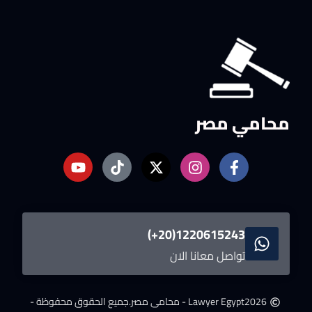
محامي مصر
1220615243(20+)
تواصل معانا الان
2026
Lawyer Egypt - محامى مصر.
جميع الحقوق محفوظة -