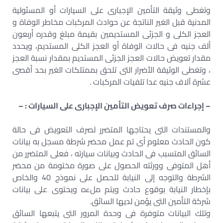
وتغطى وثيقة التأمين الإجبارى على السيارات أو المسئولية
المدنية قبل الغير الناتجة عن حوادث المركبات مخاطر الوفاة و
العجز الكلى و الجزئى المستديمين بقيمة مبلغ وقدره أربعون
ألف جنيه فى حالات الوفاة أو العجز الكلى المستديم، ويحدد
مقدار تعويض حالات العجز الجزئى المستديم بمقدار نسبة العجز
، وتغطى الوثيقة الأضرار التى تلحق بممتلكات الغير بحد أقصى
عشرة آلاف جنيه عدا تلفيات المركبات .
– إجراءات صرف تعويض التأمين الإجبارى على السيارات : –
والمستندات التى يحتاجها المتضرر لصرف التعويض فى حالة
كون الحادث معلوم أى تم عمل محضر شرطة مسجل به بيانات
السائق المتسبب فى الحادث وبيانات سيارته ، فعلى المتضرر من
أهل المتوفى وورثته الحصول على صورة مختومة من محضر
الشرطة والتوجه إلى النيابة للحصل على نموذج 40 والخاص
بإخطار النيابة بوقوع حادث ويتم ملءه ويحتوى على بيانات
شركة التأمين التى يؤمن لديها السائق.
وتلك البيانات متوفرة فى وحدة المرور التى يتبعها السائق