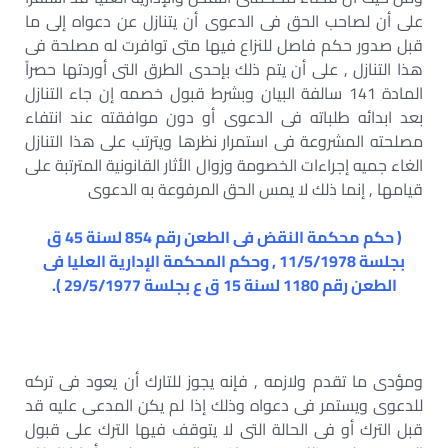
على أن لصاحب الحق فى الدعوى أن يتنازل عن دعواه إلى ما
قبل صدور حكم فاصل للنزاع فيها متى توافرت له مصلحة فى
هذا التنازل , على أن يتم ذلك بإحدى الطرق التى أوردتها حصراً
المادة 141 سالفة البيان وبشرط قبول خصمه إن جاء التنازل
بعد ابدائه طلباته فى الدعوى أو دون موافقته عند انتفاء
مصلحته المشروعة فى استمرار نظرها ويترتب على هذا التنازل
الغاء جميه إجراءات الخصومة وزوال الأثار القانونية المترتبة على
قيامها , إنما ذلك لا يمس الحق المرفوعة به الدعوى
( حكم محكمة النقض فى الطعن رقم 854 لسنة 45 ق
بجلسة 11/5/1978 , وحكم المحكمة الإدارية العليا فى
الطعن رقم 1180 لسنة 15 ق ع بجلسة 29/5/1977 ).
ومؤدى ما تقدم ولازمه , فإنه يجوز للتارك أن يعود فى تركه
للدعوى ويستمر فى دعواه وذلك إذا لم يكن المدعى عليه قد
قبل الترك أو فى الحالة التى لا يتوقف فيها الترك على قبول