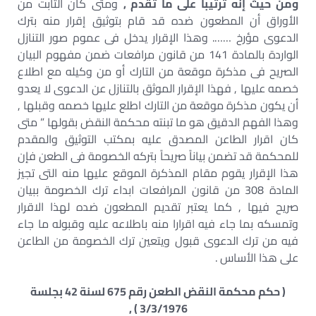
ومن حيث إنه ترتيباً على ما تقدم ,
ومتى كان الثابت من
الأوراق أن المطعون ضده قد قام بتوثيق إقرار منه بترك
الدعوى مؤرخ ……. وهذا الإقرار يدخل فى عموم صور التنازل
الواردة بالمادة 141 من قانون مرافعات ضمن مفهوم البيان
الصريح فى مذكرة موقعة من التارك أو من وكيله مع اطلاع
خصمه عليها , فهذا الإقرار الموثق بالتنازل عن الدعوى لا يعدو
أن يكون مذكرة موقعة من التارك اطلع عليها خصمه وقبلها ,
وهذا الفهم الدقيق هو ما تبنته محكمة النقض بقولها ” متى
كان اقرار الطاعن المصدق عليه بمكتب التوثيق والمقدم
للمحكمة قد تضمن بياناً صريحاً بتركه الخصومة فى الطعن فإن
هذا الإقرار يقوم مقام المذكرة الموقع عليها منه التى تجيز
المادة 308 من قانون المرافعات ابداء ترك الخصومة ببيان
صريح فيها , كما يعتبر تقديم المطعون ضده لهذا الاقرار
وتمسكه بما جاء فيه اقرارا منه باطلاعه عليه وقبوله ما جاء
فيه من ترك الدعوى قبول ويتعين ترك الخصومة من الطاعن
على هذا الأساس .
( حكم محكمة النقض الطعن رقم 675 لسنة 42 بجلسة
3/3/1976 ) ,