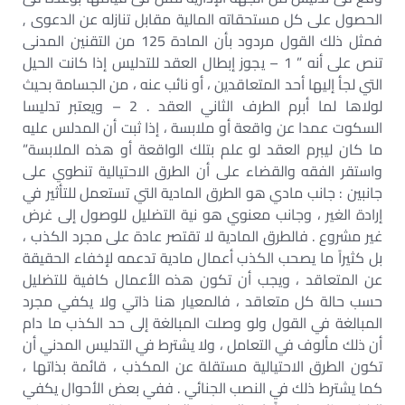
الحصول على كل مستحقاته المالية مقابل تنازله عن الدعوى ,
فمثل ذلك القول مردود بأن المادة 125 من التقنين المدنى
تنص على أنه ” 1 – يجوز إبطال العقد للتدليس إذا كانت الحيل
التي لجأ إليها أحد المتعاقدين ، أو نائب عنه ، من الجسامة بحيث
لولاها لما أبرم الطرف الثاني العقد . 2 – ويعتبر تدليسا
السكوت عمدا عن واقعة أو ملابسة ، إذا ثبت أن المدلس عليه
ما كان ليبرم العقد لو علم بتلك الواقعة أو هذه الملابسة”
واستقر الفقه والقضاء على أن الطرق الاحتيالية تنطوي على
جانبين : جانب مادي هو الطرق المادية التي تستعمل للتأثير في
إرادة الغير ، وجانب معنوي هو نية التضليل للوصول إلى غرض
غير مشروع . فالطرق المادية لا تقتصر عادة على مجرد الكذب ،
بل كثيراً ما يصحب الكذب أعمال مادية تدعمه لإخفاء الحقيقة
عن المتعاقد ، ويجب أن تكون هذه الأعمال كافية للتضليل
حسب حالة كل متعاقد ، فالمعيار هنا ذاتي ولا يكفي مجرد
المبالغة في القول ولو وصلت المبالغة إلى حد الكذب ما دام
أن ذلك مألوف في التعامل ، ولا يشترط في التدليس المدني أن
تكون الطرق الاحتيالية مستقلة عن المكذب ، قائمة بذاتها ،
كما يشترط ذلك في النصب الجنائي . ففي بعض الأحوال يكفي