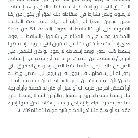
الحـقوق التي يجوز إسقاطها، يسقط ذلك الحق، وبعد إسقاطه
لا يعـود، ولكن يشترط في إسقاطه ذلك الحق أن يكون عن رضا
نفسٍ وبدون ضغطٍ أو إكراهٍ أو حياء. وقد نصت القاعدة
الفقهية على أن: “الساقط لا يعود” (المادة 51 من مجلة
الأحكام)، وجاء في درر الحكام في شرحها: (الساقط لا يعود،
يعني إذا أسقط شخصٌ حقاً من الحقوق التي يجوز له إسقاطُها
يسقط ذلك الحق، وبعد إسقاطه لا يعود. لو كان لشخصٍ على
آخر دينٌ فأسقطه عن المدين، ثم بدا له رأيٌ فندم على إسقاطه
الدين عن ذلك الرجل، فلأنه أسقط الدين، وهو من الحقوق التي
يحق له أن يسقطها، فلا يجوز له أن يرجع إلى المدين ويطالبه
بالدين؛ لأن ذمته برئت من الدين بإسقاط الدائن حقه فيه، أما لو
أبرأ شخصٌ آخر من طريق له أو سيل أو كان له قطعة وأبرأه بها،
فلا يسقط حقه بالطريق والمسيل والأرض؛ لأنه لا يسقط الحق
بما ذكر بمجرد الترك والإعراض ويجب لإسقاط الحق فيها إجراء
عقد بيعٍ أو هبةٍ مثلاً (درر الحكام شرح مجلة الأحكام1/89).