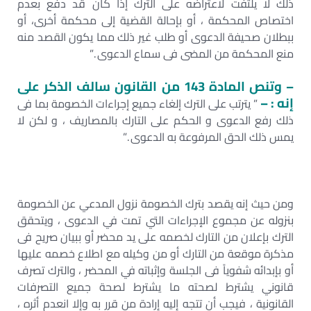
ذلك لا يلتفت لاعتراضه على الترك إذا كان قد دفع بعدم
اختصاص المحكمة ، أو بإحالة القضية إلى محكمة أخرى، أو
ببطلان صحيفة الدعوى أو طلب غير ذلك مما يكون القصد منه
منع المحكمة من المضى فى سماع الدعوى .”
– وتنص المادة 143 من القانون سالف الذكر على
إنه : –
” يترتب على الترك إلغاء جميع إجراءات الخصومة بما فى
ذلك رفع الدعوى و الحكم على التارك بالمصاريف ، و لكن لا
يمس ذلك الحق المرفوعة به الدعوى .”
ومن حيث إنه يقصد بترك الخصومة نزول المدعي عن الخصومة
بنزوله عن مجموع الإجراءات التي تمت في الدعوى ، ويتحقق
الترك بإعلان من التارك لخصمه على يد محضر أو ببيان صريح فى
مذكرة موقعة من التارك أو من وكيله مع اطلاع خصمه عليها
أو بإبدائه شفوياً فى الجلسة وإثباته في المحضر ، والترك تصرف
قانوني يشترط لصحته ما يشترط لصحة جميع التصرفات
القانونية ، فيجب أن تتجه إليه إرادة من قرر به وإلا انعدم أثره ،