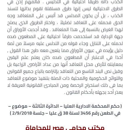
الكذب ذاته طريقاً احتيالية في التدليس . فالمهم إذن في
الطرق الاحتيالية ليس إنها طرق مستقلة تقوم بذاتها لتسند
الكذب ، بل أن يكون المدلس قد ألبس على المتعاقد وجه
الحق فحمله على التعاقد تضليلاً ، واختار الطريق الذي يصلح
لهذا الغرض بالنسبة إلى هذا المتعاقد . وقد أجدبت الأوراق أن
جهة الإدارة قد استخدمت طرقاً احتيالية على المطعون ضده
لحمله على التنازل وجاء قوله من التدلس عليه مرسلاً من ثمة
دليل يؤيده في عيون الأوراق مما يتعين معه طرح هذا القول ,
أخذا في الاعتبار أن المطعون ضده كان يعلم علم اليقين
بمعاينته للأرض محل التعاقد أنها من عداد الأراضى الزراعية بل
وقبل نص البند التاسع من التعاقد بإلتزامه باتباع جميع القوانين
واللوائح الحكومية والمحلية ذات الصلة بتنفيذ موضوع التعاقد
بما فى ذلك استخراج الرخصة ومن المبادئ القانونية العريقة لا
يعذر أحد بجهله بأحكام القانون .
( حكم المحكمة الادارية العليا – الدائرة الثالثة – موضوع –
في الطعن رقم 3456 لسنة 38 ق عليا – جلسة 2/9/2018 )
مكتب محامى مصر للمحاماة