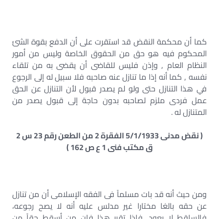
كما أن محكمة النقض قد استقرت على أن الدفع بقوة الشئ
المحكوم فيه هو حق من الحقوق الخاصة وليس من أمور
النظام العام , وإذن فليس للقاضى أن يقضى به من تلقاء
نفسه , كما أنه إذا ما تنازل عنه صاحبه فلا سبيل له إلى الرجوع
في هذا التنازل حتى ولو لم يصدر قبول لأن التنازل عن الحق
عمل فردى ملزم لصاحبه بدون حاجة إلى قبول يصدر من
المتنازل له .
( نقض مدنى 5/1/1933 الفقرة 2 من الطعن رقم 23 س 2
ق مكتب فنى 1 ع ص 162 )
ومن حيث أنه قد بات مسلماً فى الفقه الإسلامى أن من تنازل
عن حقه بالغا مختارا غير مدلس عليه أنه لا يصح رجوعه،
فالساقط لا يعود ,فإذا تقرر هذا فإن من أسقط حقاً من