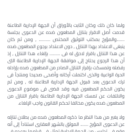
ولما كان ذلك وكان الثابت بالأوراق أن الجهة الإدارية الطاعنة
قدمت أصل الاقرار بتنازل المطعون ضده عن الدعوى بجلسة
…….والمؤرخ بمكتب التوثيق المختص ………. , ومن ثم كان
ينبغى الاعتداد بهذا التنازل , دون الاعتداد برجوع المطعون ضده
عن هذا التنازل باقرار لاحق له فى ……… بإلغاء هذا التنازل , إذ
أن هذا الرجوع يحتاج إلى موافقة الجهة الإدارية الطاعنة التى
رفضته وتمسكت بإقرار التنازل الصادر من المطعون ضده بإرادته
الحرة الواعية والذى اكتملت أركانه وأضحى صحيحا ومنتجاً فى
ترك الدعوى بعد قبول الجهة الإدارية الطاعنة له , ومن ثم
يكون الحكم المطعون فيه وقد قضى فى موضوع الدعوى
والالتفات عن تمسك الجهة الإدارية الطاعنة باقرار التنازل من
المطعون ضده يكون مخالفا لحكم القانون واجب الإلغاء.
ولا يغير من هذا النظر ما ذكره المطعون ضده من بطلان تنازله
عن الدعوى المؤرخ ……. الموثق بالشهر العقارى استناداً إلى أنه
وقع فى تدليس من الجهة الإدارية تمثل فى قيامها بوعده فى