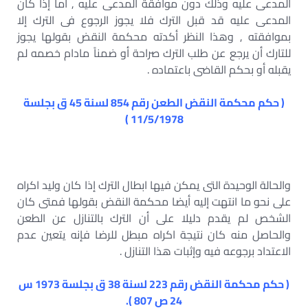
المدعى عليه وذلك دون موافقة المدعى عليه , أما إذا كان
المدعى عليه قد قبل الترك فلا يجوز الرجوع فى الترك إلا
بموافقته , وهذا النظر أكدته محكمة النقض بقولها يجوز
للتارك أن يرجع عن طلب الترك صراحة أو ضمناً مادام خصمه لم
يقبله أو بحكم القاضى باعتماده .
( حكم محكمة النقض الطعن رقم 854 لسنة 45 ق بجلسة
11/5/1978 )
والحالة الوحيدة التى يمكن فيها ابطال الترك إذا كان وليد اكراه
على نحو ما انتهت إليه أيضا محكمة النقض بقولها فمتى كان
الشخص لم يقدم دليلا على أن الترك بالتنازل عن الطعن
والحاصل منه كان نتيجة اكراه مبطل للرضا فإنه يتعين عدم
الاعتداد برجوعه فيه وإثبات هذا التنازل .
( حكم محكمة النقض رقم 223 لسنة 38 ق بجلسة 1973 س
24 ص 807 ).