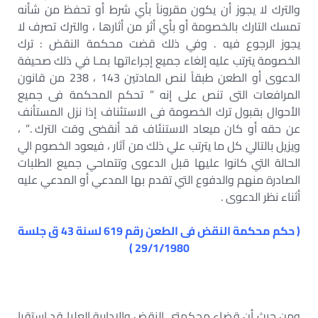
والترك لا يجوز أن يكون مقروناً بأي شرط أو تحفظ من شأنه
تمسك التارك بالخصومة أو بأي أثر من أثارها ، والترك تصرف لا
يجوز الرجوع فيه . وفي ذلك قضت محكمة النقض : ترك
الخصومة يترتب عليه إلغاء جميع إجراءاتها بمـا في ذلك صحيفة
الدعوى أو الطعن طبقاً لنص المادتين 143 ، 238 من قانون
المرافعات التى تنص على إنه ” تحكم المحكمة فى جميع
الأحوال بقبول ترك الخصومة فى الاستئناف إذا نزل المستأنف
عن حقه أو كان ميعاد الاستنئاف قد أنقضى وقت الترك .” ،
ويزيل بالتالي كل ما يترتب علي ذلك من آثار ، فيعود الخصوم الي
الحالة التي كانوا عليها قبل الدعوى وتتماحي جميع الطلبات
الصادرة منهم والدفوع التي تقدم بها المدعي أو المدعي عليه
أثناء نظر الدعوى .
( حكم محكمة النقض فى الطعن رقم 619 لسنة 43 ق جلسة
29/1/1980 )
ومن حيث أن قضاء محكمتى النقض والإدارية العليا قد استقرا