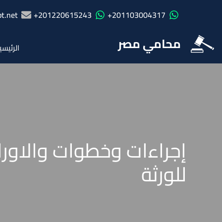
t.net
201220615243+
201103004317+
محامي مصر
الرئيسي
إجراءات وخطوات والاورا
للورثة