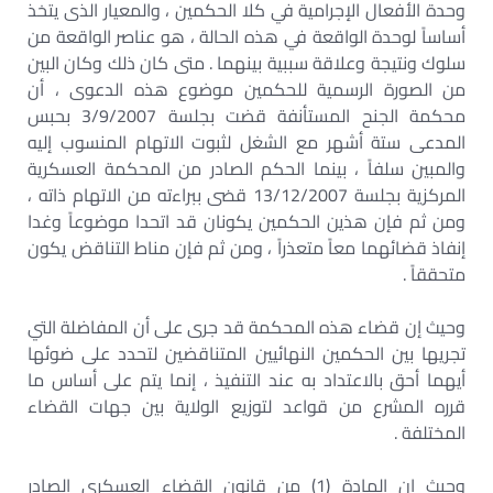
وحدة الأفعال الإجرامية في كلا الحكمين ، والمعيار الذى يتخذ
أساساً لوحدة الواقعة في هذه الحالة ، هو عناصر الواقعة من
سلوك ونتيجة وعلاقة سببية بينهما . متى كان ذلك وكان البين
من الصورة الرسمية للحكمين موضوع هذه الدعوى ، أن
محكمة الجنح المستأنفة قضت بجلسة 3/9/2007 بحبس
المدعى ستة أشهر مع الشغل لثبوت الاتهام المنسوب إليه
والمبين سلفاً ، بينما الحكم الصادر من المحكمة العسكرية
المركزية بجلسة 13/12/2007 قضى ببراءته من الاتهام ذاته ،
ومن ثم فإن هذين الحكمين يكونان قد اتحدا موضوعاً وغدا
إنفاذ قضائهما معاً متعذراً ، ومن ثم فإن مناط التناقض يكون
متحققاً .
وحيث إن قضاء هذه المحكمة قد جرى على أن المفاضلة التي
تجريها بين الحكمين النهائيين المتناقضين لتحدد على ضوئها
أيهما أحق بالاعتداد به عند التنفيذ ، إنما يتم على أساس ما
قرره المشرع من قواعد لتوزيع الولاية بين جهات القضاء
المختلفة .
وحيث إن المادة (1) من قانون القضاء العسكري الصادر