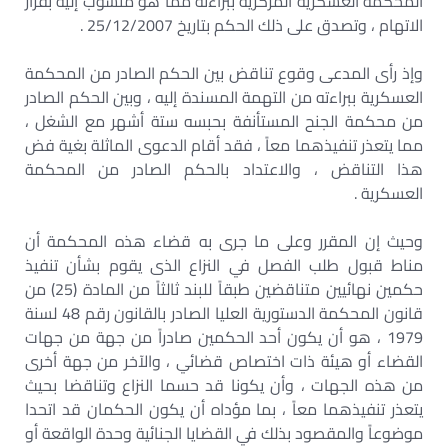
المحكمة العسكرية المركزية ببراءته مما هو منسوب إليه بقرار
الاتهام ، وتصدق على ذلك الحكم بتاريخ 25/12/2007 .
وإذ رأى المدعى وقوع تناقض بين الحكم الصادر من المحكمة
العسكرية ببراءته من التهمة المسندة إليه ، وبين الحكم الصادر
من محكمة الجنح المستأنفة بحبسه ستة أشهر مع الشغل ،
مما يتعذر تنفيذهما معاً ، فقد أقام الدعوى الماثلة بغية فض
هذا التناقض ، والاعتداد بالحكم الصادر من المحكمة
العسكرية .
وحيث إن المقرر وعلى ما جرى به قضاء هذه المحكمة أن
مناط قبول طلب الفصل في النزاع الذى يقوم بشأن تنفيذ
حكمين نهائيين متناقضين طبقاً للبند ثالثاً من المادة (25) من
قانون المحكمة الدستورية العليا الصادر بالقانون رقم 48 لسنة
1979 ، هو أن يكون أحد الحكمين صادراً من جهة من جهات
القضاء أو هيئة ذات اختصاص قضائي ، والآخر من جهة أخرى
من هذه الجهات ، وأن يكونا قد حسما النزاع وتناقضا بحيث
يتعذر تنفيذهما معاً ، بما مؤداه أن يكون الحكمان قد اتحدا
موضوعاً والمقصود بذلك في القضايا الجنائية وحدة الواقعة أو