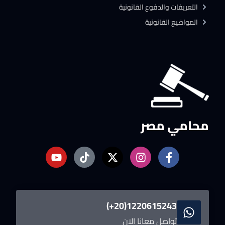
التعريفات والدفوع القانونية
المواضيع القانونية
محامي مصر
1220615243(20+)
تواصل معانا الان