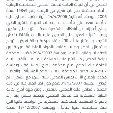
تتحصل في أن النيابة العامة قدمت المدعى للمحاكمة الجنائية
، أمام محكمة جنح باب شرق في الجنحة رقم 19849 لسنة
2006 ، بوصف أنه بتاريخ 14/4/2006 ، أولاً : ضرب المجنى عليه
/ أحمد سعد على فأحدث به الإصابات المبينة بالتقرير الطبي
والتي أعجزته عن أشغاله الشخصية مدة لا تزيد على عشرين
يوماً ، ثانياً : تعدى على المجنى عليه بالسب بألفاظ تخدش
الشرف والاعتبار علناً ، ثالثاً : قاد مركبة بحالة تعرض الأرواح
والأموال للخطر وطلبت عقابه بالمواد المنطبقة من قانون
العقوبات وقانون المرور، وبجلسة 29/4/2007 قضت المحكمة
ببراءة المدعى من الاتهامات المسندة إليه ، فاستأنفت النيابة
العامة ذلك الحكم أمام محكمة الجنح المستأنفة ، وبجلسة
3/9/2007 قضت المحكمة بإلغاء الحكم المستأنف والقضاء
مجدداً بإجماع الآراء بحبس المدعى ستة أشهر مع الشغل ، ثم
قُضِى َ بجلسة 31/12/2007بعدم جواز نظر المعارضة في ذلك
الحكم ، فطعن عليه المدعى بالنقض . ومن جهة أخرى كانت
النيابة العسكرية قد قدمت المدعى بوصفه يشغل رتبة رائد
بالقوات المسلحة للمحاكمة العسكرية عن الواقعة ذاتها التي
تمت محاكمته عنها جنائياً ، وبجلسة 13/12/2007 قضت