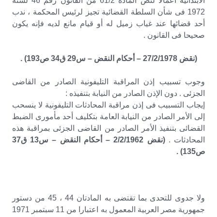
الابتدائية اعمالا لنص المادة 61/2 من القانون رقم 46 لسنة
1972 فى شأن السلطة القضائية تجيز لرئيس المحكمة ، ندب
أحد قضائها عند غياب زميل له أو قيام مانع لديه فإنه يكون
صحيحا فى القانون .
(نقض 27/2/1978 – أحكام النقض – س29 ق34 ص193) .
وجوب تسبيب إذن المراقبة التليفونية الصادر من القاضى
الجزئى . دون الإذن الصادر من النيابة بتنفيذه :
إيجاب التسبيب فى إذن مراقبة المحادثات التليفونية لا ينسحب
إلى الأمر الصادر من النيابة العامة بتكليف أحد مأمورى الضبط
القضائى بتنفيذ الأمر الصادر من القاضى الجزئى بمراقبة هذه
المحادثات .
(نقض 2/2/1962 – أحكام النقض – س13 ق37
ص135) .
ولا جدوى للتحدى بما تقتضى به المادتان 44 ، 45 من دستور
جمهورية مصر العربية المعمول به اعتبارا من 11 سبتمبر 1971