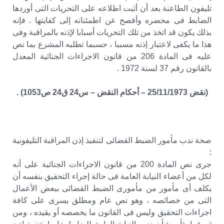
تليفون الطاعنة بعد أن أثبت اطلاعه على التحريات التى أوردها
الضابط فى محضره وأفصح عن اطمئنانه إلى كفايتها . فإنه
بذلك يكون قد اتخذ من تلك التحريات أسبابا لإذنه بالمراقبة وفى
هذا ما يكفى لاعتبار إذنه مسببا ، حسبما تطلبه المشرع بما نص
عليه فى المادة 206 من قانون الاجراءات الجنائية المعدل
بالقانون رقم 37 لسنة 1972 .
(نقض 25/11/1973 – أحكام النقض – س24 ق24 ص1053) .
صحة ندب مأمور الضبط القضائى لتنفيذ إذن المراقبة التليفونية
:
جرى نص المادة 200 من قانون الاجراءات الجنائية على أنه
لكل من أعضاء النيابة العامة فى حالة إجراء التحقيق بنفسه أن
يكلف أى مأمور من مأمورى الضبط القضائى ببعض الأعمال
التى من خصائصه ، وهو نص عام ومطلق يسرى على كافة
اجراءات التحقيق وليس فى القانون ما يخصصه أو يقيده ، ومن