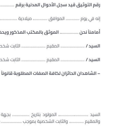
رقم التوثيق قيد سجل الأحوال المدنية برقم
……………
إنه في يوم ………… الموافق …………. ميلادية …………
أمامناً نحن
……………..
الموثق بالمكتب المذكور ويحض
السيد /
………………… المقيم ………………… الثابت شخصي
السيد /
………………… المقيم ………………… الثابت شخصي
– الشاهدان الحائزان لكافة الصفات المطلوبة قانوناً طبقاً للمادة رقم (8) من اللائح
السيد ………….………….. المولود بتاريخ …………… بجه
والمقيم …………. والثابت الشخصية بموجب ………………
و