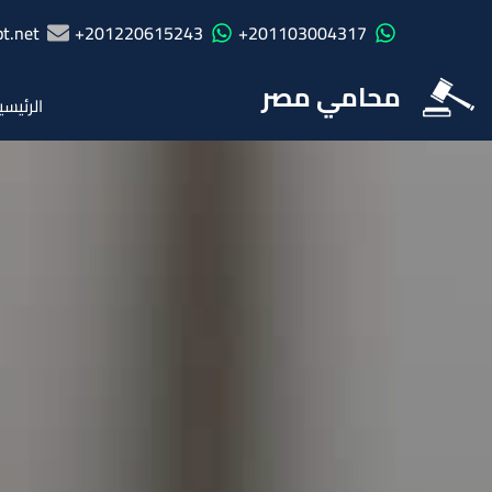
t.net
201220615243+
201103004317+
محامي مصر
الرئيسي