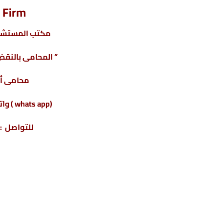
 Firm
مكتب المستشار
” المحامى بالنقض 
محامى أ
(whats app ) واتس أب : 201220615243+
للتواصل : 04317