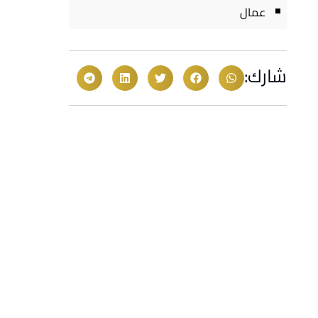
عمال
شارك: