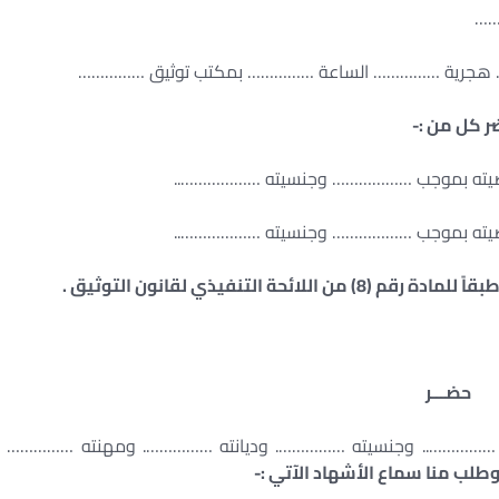
…
…. هجرية …………… الساعة …………… بمكتب توثيق ……………
ر كل من :-
ته بموجب ……………… وجنسيته ………………..
ته بموجب ……………… وجنسيته ………………..
ة التنفيذي لقانون التوثيق .
حضـــر
ة …………….. وجنسيته ……………. وديانته ……………. ومهنته ……………
طلب منا سماع الأشهاد الآتي :-